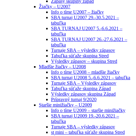
Zápasy skupiny západ
Žiačky – U2007
Info o tíme U2007 – žiačky
SBA turnaj U2007 29.-30.5.2021 –
tabuľka
SBA TURNAJ U2007 5.-6.6.2021 –
tabuľka
SBA TURNAJ U2007 26.-27.6.2021 –
tabuľka
Turnaje SBA – výsledky zápasov
Tabuľka súťaže skupina Stred
Výsledky zápasov – skupina Stred
Mladšie žiačky – U2008
Info o tíme U2008 – mladšie žiačky
SBA turnaj U2008 5.-6.6.2021 – tabuľka
Turnaje SBA – Výsledky zápasov
Tabuľka súťaže skupina Západ
Výsledky zápasov skupina Západ
Prípravný turnaj 9/2020
Staršie minižiačky – U2009
Info o tíme U2009 – staršie minižiačky
SBA turnaj U2009 19.-20.6.2021 –
tabuľka
Turnaje SBA – výsledky zápasov
st mini – tabuľka súťaže skupina Stred