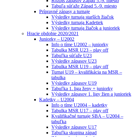
Rozpis zápasov Západ 5.-9. miesto
Tabuľa súťaže Západ 5.-9. miesto
Prípravné zápasy a turnaje
Výsledky turnaja starších žiačok
Výsledky turnaja Kadetiek
Výsledky turnaja žiačok a junioriek
Hracie obdobie 2020/2021
Juniorky – U2002
Info o tíme U2002 – juniorky
Tabulka MSR U23 – play off
Tabuľka súťaže U23
Výsledky zápasov U23
Tabulka MSR U19 – play off
Turnaj U19 – kvalifikácia na MSR –
tabulka
Výsledky zápasov U19
Tabuľka 1. liga ženy + juniorky
Výsledky zápasov 1. ligy žien a junioriek
Kadetky – U2004
Info o tíme U2004 – kadetky
Tabulka MSR U17 – play off
Kvalifikačné turnaje SBA – U2004 –
tabuľka
Výsledky zápasov U17
Tabuľka skupina západ