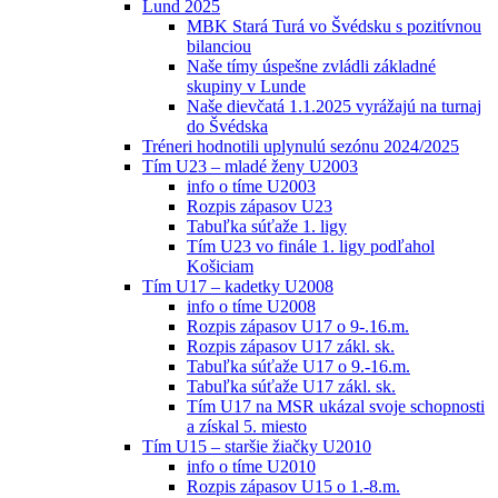
Lund 2025
MBK Stará Turá vo Švédsku s pozitívnou
bilanciou
Naše tímy úspešne zvládli základné
skupiny v Lunde
Naše dievčatá 1.1.2025 vyrážajú na turnaj
do Švédska
Tréneri hodnotili uplynulú sezónu 2024/2025
Tím U23 – mladé ženy U2003
info o tíme U2003
Rozpis zápasov U23
Tabuľka súťaže 1. ligy
Tím U23 vo finále 1. ligy podľahol
Košiciam
Tím U17 – kadetky U2008
info o tíme U2008
Rozpis zápasov U17 o 9-.16.m.
Rozpis zápasov U17 zákl. sk.
Tabuľka súťaže U17 o 9.-16.m.
Tabuľka súťaže U17 zákl. sk.
Tím U17 na MSR ukázal svoje schopnosti
a získal 5. miesto
Tím U15 – staršie žiačky U2010
info o tíme U2010
Rozpis zápasov U15 o 1.-8.m.