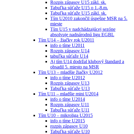
Rozpis zápasov U15 zákl. sk.
Tabuľka súťaže U15 o 1.-8.m.
Tabuľka súťaže U15 zákl. sk.
Tím U2010 zakončil úspešne MSR na 5.
mieste
Tím U15 v nadchádzajúcej sezóne
absolvuje nadnárodnú ligu EGBL
Tím U14 – žiačky rok U2011
info o tíme U2011
Rozpis zápasov U14
tabuľka súťaže U14
Aj tím U14 dodržal klubový štandard a
obsadil 5. miesto na MSR
Tím U13 – mladšie žiačky U2012
info o tíme U2012
Rozpis zápasov U13
Tabuľka súťaže U13
Tím U11 – mladšie mini U2014
info o tíme U2014
Rozpis zápasov U11
Tabuľka súťaže U11
Tím U10 – mikroliga U2015
info o tíme U2015
rozpis zápasov U10
Tabuľka súťaže U10