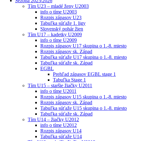
Sezóna 2025/2026
Tím U23 – mladé ženy U2003
info o tíme U2003
Rozpis zápasov U23
Tabuľka súťaže 1. ligy
Slovenský pohár žien
Tím U17 – kadetky U2009
info o tíme U2009
Rozpis zápasov U17 skupina o 1.-8. miesto
Rozpis zápasov sk. Západ
Tabuľka súťaže U17 skupina o 1.-8. miesto
Tabuľka súťaže sk. Západ
EGBL
Prehľad zápasov EGBL stage 1
Tabuľka Stage 1
Tím U15 – staršie žiačky U2011
info o tíme U2011
Rozpis zápasov U15 skupina o 1.-8. miesto
Rozpis zápasov sk. Západ
Tabuľka súťaže U15 skupina o 1.-8. miesto
Tabuľka súťaže sk. Západ
Tím U14 – žiačky U2012
info o tíme U2012
Rozpis zápasov U14
Tabuľka súťaže U14