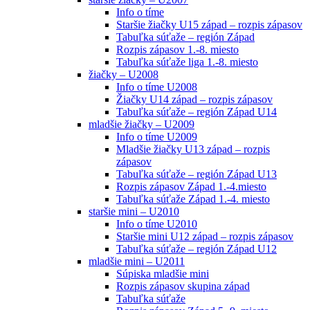
Info o tíme
Staršie žiačky U15 západ – rozpis zápasov
Tabuľka súťaže – región Západ
Rozpis zápasov 1.-8. miesto
Tabuľka súťaže liga 1.-8. miesto
žiačky – U2008
Info o tíme U2008
Žiačky U14 západ – rozpis zápasov
Tabuľka súťaže – región Západ U14
mladšie žiačky – U2009
Info o tíme U2009
Mladšie žiačky U13 západ – rozpis
zápasov
Tabuľka súťaže – región Západ U13
Rozpis zápasov Západ 1.-4.miesto
Tabuľka súťaže Západ 1.-4. miesto
staršie mini – U2010
Info o tíme U2010
Staršie mini U12 západ – rozpis zápasov
Tabuľka súťaže – región Západ U12
mladšie mini – U2011
Súpiska mladšie mini
Rozpis zápasov skupina západ
Tabuľka súťaže