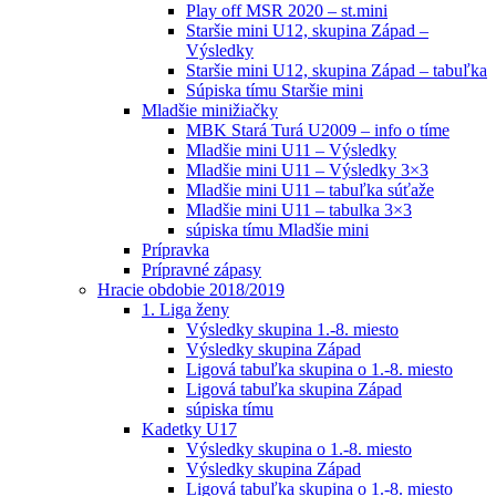
Play off MSR 2020 – st.mini
Staršie mini U12, skupina Západ –
Výsledky
Staršie mini U12, skupina Západ – tabuľka
Súpiska tímu Staršie mini
Mladšie minižiačky
MBK Stará Turá U2009 – info o tíme
Mladšie mini U11 – Výsledky
Mladšie mini U11 – Výsledky 3×3
Mladšie mini U11 – tabuľka súťaže
Mladšie mini U11 – tabulka 3×3
súpiska tímu Mladšie mini
Prípravka
Prípravné zápasy
Hracie obdobie 2018/2019
1. Liga ženy
Výsledky skupina 1.-8. miesto
Výsledky skupina Západ
Ligová tabuľka skupina o 1.-8. miesto
Ligová tabuľka skupina Západ
súpiska tímu
Kadetky U17
Výsledky skupina o 1.-8. miesto
Výsledky skupina Západ
Ligová tabuľka skupina o 1.-8. miesto