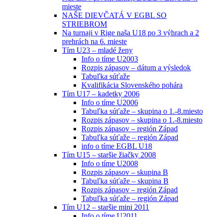
mieste
NAŠE DIEVČATÁ V EGBL SO
STRIEBROM
Na turnaji v Rige naša U18 po 3 výhrach a 2
prehrách na 6. mieste
Tím U23 – mladé ženy
Info o tíme U2003
Rozpis zápasov – dátum a výsledok
Tabuľka súťaže
Kvalifikácia Slovenského pohára
Tím U17 – kadetky 2006
Info o tíme U2006
Tabuľka súťaže – skupina o 1.-8.miesto
Rozpis zápasov – skupina o 1.-8.miesto
Rozpis zápasov – región Západ
Tabuľka súťaže – región Západ
info o tíme EGBL U18
Tím U15 – staršie žiačky 2008
Info o tíme U2008
Rozpis zápasov – skupina B
Tabuľka súťaže – skupina B
Rozpis zápasov – región Západ
Tabuľka súťaže – región Západ
Tím U12 – staršie mini 2011
Info o tíme U2011