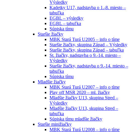
Výsledky
Kadetky U17, nadstavba o 1.-8. miesto –
tabuľka
EGBL – výsledky
EGBL – tabuľka
Súpiska tímu
Staršie žiačky
MBK Stará Turá U2005 – info o tíme
Staršie žiačky, skupina Západ – Výsledky
Staršie žiačky, skupina Západ – tabuľka
St. žiačky, nadstavba o 9.-14. miesto –
Výsledky
Staršie žiačky, nadstavba o 9.-14. miesto –
tabuľka
Súpiska tímu
Mladšie žiačky
MBK Stará Turá U2007 – info o tíme
Play off MSR 2020 – ml. žiačky
Mladšie žiačky U13, skupina Stred –
Výsledky
Mladšie žiačky U13, skupina Stred –
tabuľka
Súpiska tímu mladšie žiačky
Staršie minižiačky
MBK Stará Turá U2008 – info o tíme