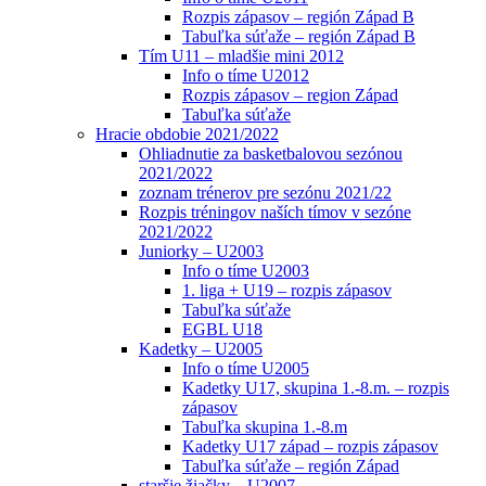
Rozpis zápasov – región Západ B
Tabuľka súťaže – región Západ B
Tím U11 – mladšie mini 2012
Info o tíme U2012
Rozpis zápasov – region Západ
Tabuľka súťaže
Hracie obdobie 2021/2022
Ohliadnutie za basketbalovou sezónou
2021/2022
zoznam trénerov pre sezónu 2021/22
Rozpis tréningov naších tímov v sezóne
2021/2022
Juniorky – U2003
Info o tíme U2003
1. liga + U19 – rozpis zápasov
Tabuľka súťaže
EGBL U18
Kadetky – U2005
Info o tíme U2005
Kadetky U17, skupina 1.-8.m. – rozpis
zápasov
Tabuľka skupina 1.-8.m
Kadetky U17 západ – rozpis zápasov
Tabuľka súťaže – región Západ
staršie žiačky – U2007