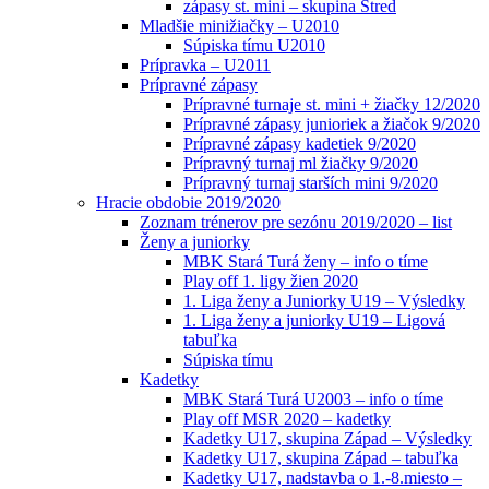
zápasy st. mini – skupina Stred
Mladšie minižiačky – U2010
Súpiska tímu U2010
Prípravka – U2011
Prípravné zápasy
Prípravné turnaje st. mini + žiačky 12/2020
Prípravné zápasy junioriek a žiačok 9/2020
Prípravné zápasy kadetiek 9/2020
Prípravný turnaj ml žiačky 9/2020
Prípravný turnaj starších mini 9/2020
Hracie obdobie 2019/2020
Zoznam trénerov pre sezónu 2019/2020 – list
Ženy a juniorky
MBK Stará Turá ženy – info o tíme
Play off 1. ligy žien 2020
1. Liga ženy a Juniorky U19 – Výsledky
1. Liga ženy a juniorky U19 – Ligová
tabuľka
Súpiska tímu
Kadetky
MBK Stará Turá U2003 – info o tíme
Play off MSR 2020 – kadetky
Kadetky U17, skupina Západ – Výsledky
Kadetky U17, skupina Západ – tabuľka
Kadetky U17, nadstavba o 1.-8.miesto –