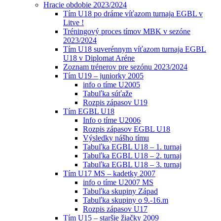
Hracie obdobie 2023/2024
Tím U18 po dráme víťazom turnaja EGBL v
Litve !
Tréningový proces tímov MBK v sezóne
2023/2024
Tím U18 suverénnym víťazom turnaja EGBL
U18 v Diplomat Aréne
Zoznam trénerov pre sezónu 2023/2024
Tím U19 – juniorky 2005
info o tíme U2005
Tabuľka súťaže
Rozpis zápasov U19
Tím EGBL U18
Info o tíme U2006
Rozpis zápasov EGBL U18
Výsledky nášho tímu
Tabuľka EGBL U18 – 1. turnaj
Tabuľka EGBL U18 – 2. turnaj
Tabuľka EGBL U18 – 3. turnaj
Tím U17 MS – kadetky 2007
info o tíme U2007 MS
Tabuľka skupiny Západ
Tabuľka skupiny o 9.-16.m
Rozpis zápasov U17
Tím U15 – staršie žiačky 2009