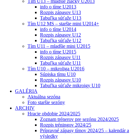
Tím U13 – mladšie žiačky U2013
info o tíme U2013
Rozpis zápasov U13
Tabuľka súťaže U13
Tím U12 MS – staršie mini U2014+
info o tíme U2014
Rozpis zápasov U12
Tabuľka súťaže U12
Tím U11 – mladšie mini U2015
info o tíme U2015
Rozpis zápasov U11
Tabuľka súťaže U11
Tím U10 – mikroliga U2016
Súpiska tímu U10
Rozpis zápasov U10
Tabuľka súťaže mikroigy U10
GALÉRIA
Aktuálna sezóna
Foto staršie sezóny
ARCHIV
Hracie obdobie 2024/2025
Zoznam trénerov pre sezónu 2024/2025
Rozpis tréningov 2024/25
Prípravné zápasy tímov 2024/25 – kalendár a
výsledky