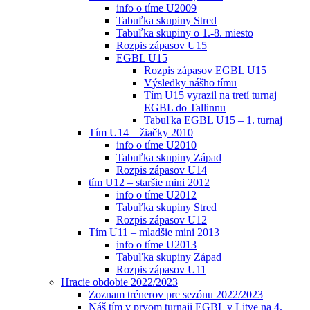
info o tíme U2009
Tabuľka skupiny Stred
Tabuľka skupiny o 1.-8. miesto
Rozpis zápasov U15
EGBL U15
Rozpis zápasov EGBL U15
Výsledky nášho tímu
Tím U15 vyrazil na tretí turnaj
EGBL do Tallinnu
Tabuľka EGBL U15 – 1. turnaj
Tím U14 – žiačky 2010
info o tíme U2010
Tabuľka skupiny Západ
Rozpis zápasov U14
tím U12 – staršie mini 2012
info o tíme U2012
Tabuľka skupiny Stred
Rozpis zápasov U12
Tím U11 – mladšie mini 2013
info o tíme U2013
Tabuľka skupiny Západ
Rozpis zápasov U11
Hracie obdobie 2022/2023
Zoznam trénerov pre sezónu 2022/2023
Náš tím v prvom turnaji EGBL v Litve na 4.