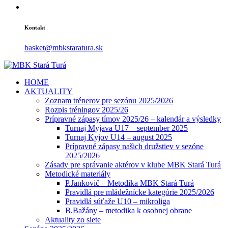
Kontakt
basket@mbkstaratura.sk
HOME
AKTUALITY
Zoznam trénerov pre sezónu 2025/2026
Rozpis tréningov 2025/26
Prípravné zápasy tímov 2025/26 – kalendár a výsledky
Turnaj Myjava U17 – september 2025
Turnaj Kyjov U14 – august 2025
Prípravné zápasy našich družstiev v sezóne
2025/2026
Zásady pre správanie aktérov v klube MBK Stará Turá
Metodické materiály
P.Jankovič – Metodika MBK Stará Turá
Pravidlá pre mládežnícke kategórie 2025/2026
Pravidlá súťaže U10 – mikroliga
B.Bažány – metodika k osobnej obrane
Aktuality zo siete