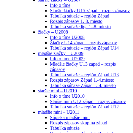
Info o tíme
Staršie žiačky U15 západ – rozpis zápasov
Tabuľka súťaže – región Západ
Rozpis zápasov 1.-8. miesto
Tabuľka súťaže liga 1.-8. miesto
žiačky – U2008
Info o tíme U2008
Žiačky U14 západ – rozpis zápasov
Tabuľka súťaže – región Západ U14
mladšie žiačky – U2009
Info o tíme U2009
Mladšie žiačky U13 západ – rozpis
zápasov
Tabuľka súťaže – región Západ U13
Rozpis zápasov Západ 1.-4.miesto
Tabuľka súťaže Západ 1.-4. miesto
staršie mini – U2010
Info o tíme U2010
Staršie mini U12 západ – rozpis zápasov
Tabuľka súťaže – región Západ U12
mladšie mini – U2011
Súpiska mladšie mini
Rozpis zápasov skupina západ
Tabuľka súťaže