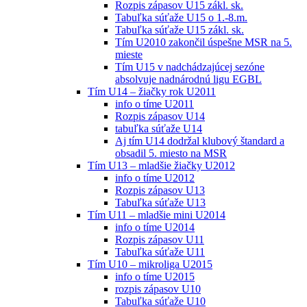
Rozpis zápasov U15 zákl. sk.
Tabuľka súťaže U15 o 1.-8.m.
Tabuľka súťaže U15 zákl. sk.
Tím U2010 zakončil úspešne MSR na 5.
mieste
Tím U15 v nadchádzajúcej sezóne
absolvuje nadnárodnú ligu EGBL
Tím U14 – žiačky rok U2011
info o tíme U2011
Rozpis zápasov U14
tabuľka súťaže U14
Aj tím U14 dodržal klubový štandard a
obsadil 5. miesto na MSR
Tím U13 – mladšie žiačky U2012
info o tíme U2012
Rozpis zápasov U13
Tabuľka súťaže U13
Tím U11 – mladšie mini U2014
info o tíme U2014
Rozpis zápasov U11
Tabuľka súťaže U11
Tím U10 – mikroliga U2015
info o tíme U2015
rozpis zápasov U10
Tabuľka súťaže U10