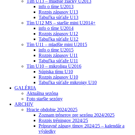
Tím U13 – mladšie žiačky U2013
info o tíme U2013
Rozpis zápasov U13
Tabuľka súťaže U13
Tím U12 MS – staršie mini U2014+
info o tíme U2014
Rozpis zápasov U12
Tabuľka súťaže U12
Tím U11 – mladšie mini U2015
info o tíme U2015
Rozpis zápasov U11
Tabuľka súťaže U11
Tím U10 – mikroliga U2016
Súpiska tímu U10
Rozpis zápasov U10
Tabuľka súťaže mikroigy U10
GALÉRIA
Aktuálna sezóna
Foto staršie sezóny
ARCHIV
Hracie obdobie 2024/2025
Zoznam trénerov pre sezónu 2024/2025
Rozpis tréningov 2024/25
Prípravné zápasy tímov 2024/25 – kalendár a
výsledky