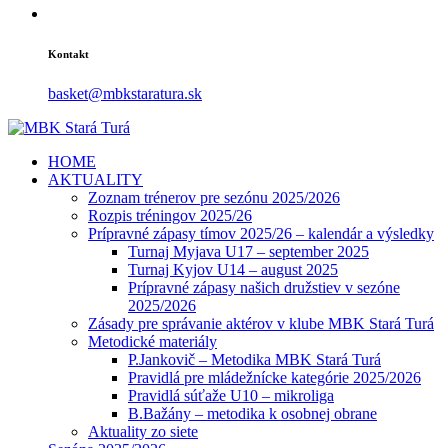
Kontakt
basket@mbkstaratura.sk
HOME
AKTUALITY
Zoznam trénerov pre sezónu 2025/2026
Rozpis tréningov 2025/26
Prípravné zápasy tímov 2025/26 – kalendár a výsledky
Turnaj Myjava U17 – september 2025
Turnaj Kyjov U14 – august 2025
Prípravné zápasy našich družstiev v sezóne
2025/2026
Zásady pre správanie aktérov v klube MBK Stará Turá
Metodické materiály
P.Jankovič – Metodika MBK Stará Turá
Pravidlá pre mládežnícke kategórie 2025/2026
Pravidlá súťaže U10 – mikroliga
B.Bažány – metodika k osobnej obrane
Aktuality zo siete