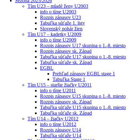
Sezóna 2025/2026
Tím U23 – mladé ženy U2003
info o tíme U2003
Rozpis zápasov U23
Tabuľka súťaže 1. ligy
Slovenský pohár žien
Tím U17 – kadetky U2009
info o tíme U2009
Rozpis zápasov U17 skupina o 1.-8. miesto
Rozpis zápasov sk. Západ
Tabuľka súťaže U17 skupina o 1.-8. miesto
Tabuľka súťaže sk. Západ
EGBL
Prehľad zápasov EGBL stage 1
Tabuľka Stage 1
Tím U15 – staršie žiačky U2011
info o tíme U2011
Rozpis zápasov U15 skupina o 1.-8. miesto
Rozpis zápasov sk. Západ
Tabuľka súťaže U15 skupina o 1.-8. miesto
Tabuľka súťaže sk. Západ
Tím U14 – žiačky U2012
info o tíme U2012
Rozpis zápasov U14
Tabuľka súťaže U14