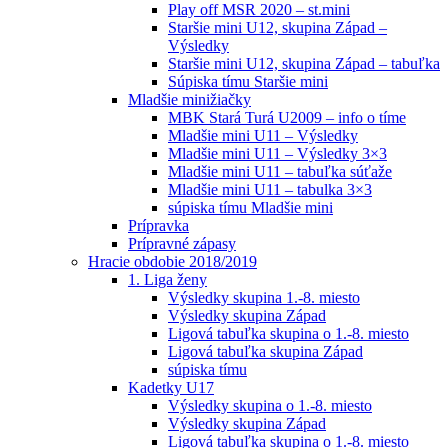
Play off MSR 2020 – st.mini
Staršie mini U12, skupina Západ –
Výsledky
Staršie mini U12, skupina Západ – tabuľka
Súpiska tímu Staršie mini
Mladšie minižiačky
MBK Stará Turá U2009 – info o tíme
Mladšie mini U11 – Výsledky
Mladšie mini U11 – Výsledky 3×3
Mladšie mini U11 – tabuľka súťaže
Mladšie mini U11 – tabulka 3×3
súpiska tímu Mladšie mini
Prípravka
Prípravné zápasy
Hracie obdobie 2018/2019
1. Liga ženy
Výsledky skupina 1.-8. miesto
Výsledky skupina Západ
Ligová tabuľka skupina o 1.-8. miesto
Ligová tabuľka skupina Západ
súpiska tímu
Kadetky U17
Výsledky skupina o 1.-8. miesto
Výsledky skupina Západ
Ligová tabuľka skupina o 1.-8. miesto