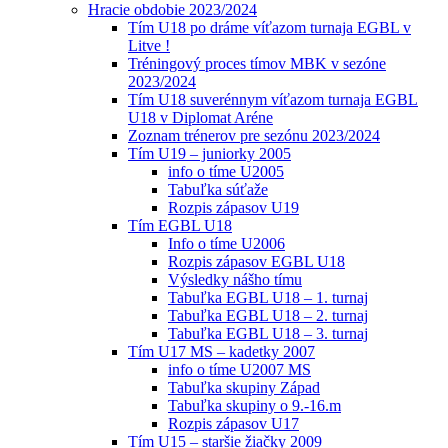
Hracie obdobie 2023/2024
Tím U18 po dráme víťazom turnaja EGBL v
Litve !
Tréningový proces tímov MBK v sezóne
2023/2024
Tím U18 suverénnym víťazom turnaja EGBL
U18 v Diplomat Aréne
Zoznam trénerov pre sezónu 2023/2024
Tím U19 – juniorky 2005
info o tíme U2005
Tabuľka súťaže
Rozpis zápasov U19
Tím EGBL U18
Info o tíme U2006
Rozpis zápasov EGBL U18
Výsledky nášho tímu
Tabuľka EGBL U18 – 1. turnaj
Tabuľka EGBL U18 – 2. turnaj
Tabuľka EGBL U18 – 3. turnaj
Tím U17 MS – kadetky 2007
info o tíme U2007 MS
Tabuľka skupiny Západ
Tabuľka skupiny o 9.-16.m
Rozpis zápasov U17
Tím U15 – staršie žiačky 2009