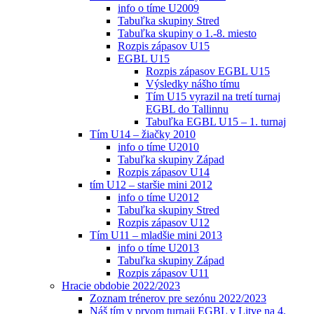
info o tíme U2009
Tabuľka skupiny Stred
Tabuľka skupiny o 1.-8. miesto
Rozpis zápasov U15
EGBL U15
Rozpis zápasov EGBL U15
Výsledky nášho tímu
Tím U15 vyrazil na tretí turnaj
EGBL do Tallinnu
Tabuľka EGBL U15 – 1. turnaj
Tím U14 – žiačky 2010
info o tíme U2010
Tabuľka skupiny Západ
Rozpis zápasov U14
tím U12 – staršie mini 2012
info o tíme U2012
Tabuľka skupiny Stred
Rozpis zápasov U12
Tím U11 – mladšie mini 2013
info o tíme U2013
Tabuľka skupiny Západ
Rozpis zápasov U11
Hracie obdobie 2022/2023
Zoznam trénerov pre sezónu 2022/2023
Náš tím v prvom turnaji EGBL v Litve na 4.