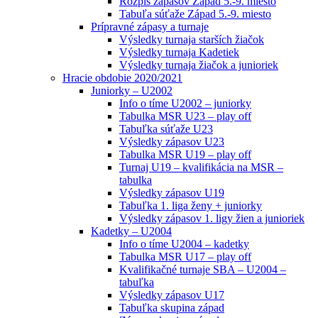
Rozpis zápasov Západ 5.-9. miesto
Tabuľa súťaže Západ 5.-9. miesto
Prípravné zápasy a turnaje
Výsledky turnaja starších žiačok
Výsledky turnaja Kadetiek
Výsledky turnaja žiačok a junioriek
Hracie obdobie 2020/2021
Juniorky – U2002
Info o tíme U2002 – juniorky
Tabulka MSR U23 – play off
Tabuľka súťaže U23
Výsledky zápasov U23
Tabulka MSR U19 – play off
Turnaj U19 – kvalifikácia na MSR –
tabulka
Výsledky zápasov U19
Tabuľka 1. liga ženy + juniorky
Výsledky zápasov 1. ligy žien a junioriek
Kadetky – U2004
Info o tíme U2004 – kadetky
Tabulka MSR U17 – play off
Kvalifikačné turnaje SBA – U2004 –
tabuľka
Výsledky zápasov U17
Tabuľka skupina západ