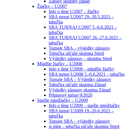
Zápasy skupiny západ
Žiačky – U2007
Info o tíme U2007 – žiačky
SBA turnaj U2007 29.-30.5.2021 –
tabuľka
SBA TURNAJ U2007 5.-6.6.2021 –
tabuľka
SBA TURNAJ U2007 26.-27.6.2021 –
tabuľka
Turnaje SBA – výsledky zápasov
Tabuľka súťaže skupina Stred
Výsledky zápasov – skupina Stred
Mladšie žiačky – U2008
Info o tíme U2008 – mladšie žiačky
SBA turnaj U2008 5.-6.6.2021 – tabuľka
Turnaje SBA – Výsledky zápasov
Tabuľka súťaže skupina Západ
Výsledky zápasov skupina Západ
Prípravný turnaj 9/2020
Staršie minižiačky – U2009
Info o tíme U2009 – staršie minižiačky
SBA turnaj U2009 19.-20.6.2021 –
tabuľka
Turnaje SBA – výsledky zápasov
st mini – tabuľka súťaže skupina Stred