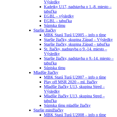
Výsledky
Kadetky U17, nadstavba o 1.-8. miesto –
tabuľka
EGBL – výsledky
EGBL – tabuľka
Súpiska tímu
Staršie žiačky
MBK Stará Turá U2005 – info o tíme
Staršie žiačky, skupina Západ – Výsledky
Staršie žiačky, skupina Západ – tabuľka
St. žiačky, nadstavba o 9.-14. miesto –
Výsledky
Staršie žiačky, nadstavba o 9.-14. miesto –
tabuľka
Súpiska tímu
Mladšie žiačky
MBK Stará Turá U2007 – info o tíme
Play off MSR 2020 – ml. žiačky
Mladšie žiačky U13, skupina Stred –
Výsledky
Mladšie žiačky U13, skupina Stred –
tabuľka
Súpiska tímu mladšie žiačky
Staršie minižiačky
MBK Stará Turá U2008 – info o tíme