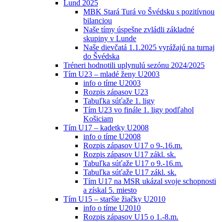
Lund 2025
MBK Stará Turá vo Švédsku s pozitívnou
bilanciou
Naše tímy úspešne zvládli základné
skupiny v Lunde
Naše dievčatá 1.1.2025 vyrážajú na turnaj
do Švédska
Tréneri hodnotili uplynulú sezónu 2024/2025
Tím U23 – mladé ženy U2003
info o tíme U2003
Rozpis zápasov U23
Tabuľka súťaže 1. ligy
Tím U23 vo finále 1. ligy podľahol
Košiciam
Tím U17 – kadetky U2008
info o tíme U2008
Rozpis zápasov U17 o 9-.16.m.
Rozpis zápasov U17 zákl. sk.
Tabuľka súťaže U17 o 9.-16.m.
Tabuľka súťaže U17 zákl. sk.
Tím U17 na MSR ukázal svoje schopnosti
a získal 5. miesto
Tím U15 – staršie žiačky U2010
info o tíme U2010
Rozpis zápasov U15 o 1.-8.m.