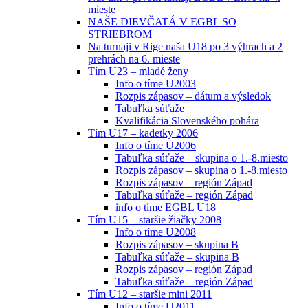
mieste
NAŠE DIEVČATÁ V EGBL SO
STRIEBROM
Na turnaji v Rige naša U18 po 3 výhrach a 2
prehrách na 6. mieste
Tím U23 – mladé ženy
Info o tíme U2003
Rozpis zápasov – dátum a výsledok
Tabuľka súťaže
Kvalifikácia Slovenského pohára
Tím U17 – kadetky 2006
Info o tíme U2006
Tabuľka súťaže – skupina o 1.-8.miesto
Rozpis zápasov – skupina o 1.-8.miesto
Rozpis zápasov – región Západ
Tabuľka súťaže – región Západ
info o tíme EGBL U18
Tím U15 – staršie žiačky 2008
Info o tíme U2008
Rozpis zápasov – skupina B
Tabuľka súťaže – skupina B
Rozpis zápasov – región Západ
Tabuľka súťaže – región Západ
Tím U12 – staršie mini 2011
Info o tíme U2011