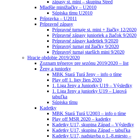
zápasy st. mini – skupina Stred
Mladšie minižiačky – U2010
Súpiska tímu U2010
Prípravka – U2011
Prípravné zápasy
Prípravné turnaje st. mini + žiačky 12/2020
Prípravné zápasy junioriek a žiačok 9/2020
Prípravné zápasy kadetiek 9/2020
Prípravný turnaj ml žiačky 9/2020
Prípravný turnaj starších mini 9/2020
Hracie obdobie 2019/2020
Zoznam trénerov pre sezónu 2019/2020 – list
Ženy a juniorky
MBK Stará Turá ženy – info o tíme
Play off 1. ligy žien 2020
1. Liga ženy a Juniorky U19 – Výsledky
1. Liga ženy a juniorky U19 – Ligová
tabuľka
Súpiska tímu
Kadetky
MBK Stará Turá U2003 – info o tíme
Play off MSR 2020 – kadetky
Kadetky U17, skupina Západ – Výsledky
Kadetky U17, skupina Západ – tabuľka
Kadetky U17, nadstavba o 1.-8.miesto –