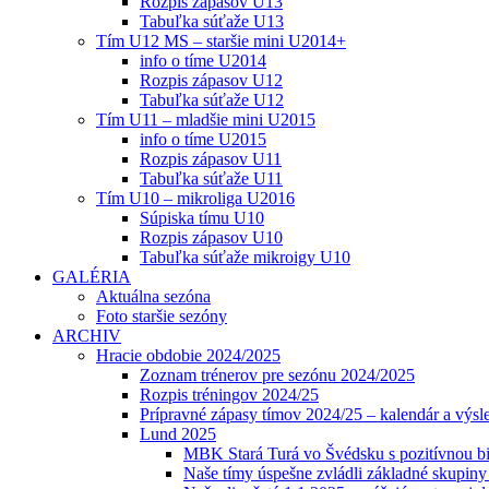
Rozpis zápasov U13
Tabuľka súťaže U13
Tím U12 MS – staršie mini U2014+
info o tíme U2014
Rozpis zápasov U12
Tabuľka súťaže U12
Tím U11 – mladšie mini U2015
info o tíme U2015
Rozpis zápasov U11
Tabuľka súťaže U11
Tím U10 – mikroliga U2016
Súpiska tímu U10
Rozpis zápasov U10
Tabuľka súťaže mikroigy U10
GALÉRIA
Aktuálna sezóna
Foto staršie sezóny
ARCHIV
Hracie obdobie 2024/2025
Zoznam trénerov pre sezónu 2024/2025
Rozpis tréningov 2024/25
Prípravné zápasy tímov 2024/25 – kalendár a výsl
Lund 2025
MBK Stará Turá vo Švédsku s pozitívnou bi
Naše tímy úspešne zvládli základné skupin