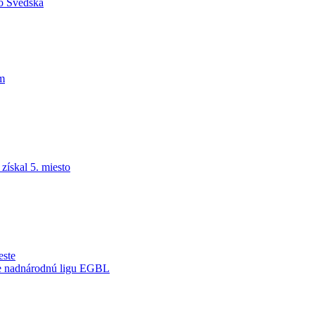
do Švédska
am
ískal 5. miesto
este
je nadnárodnú ligu EGBL