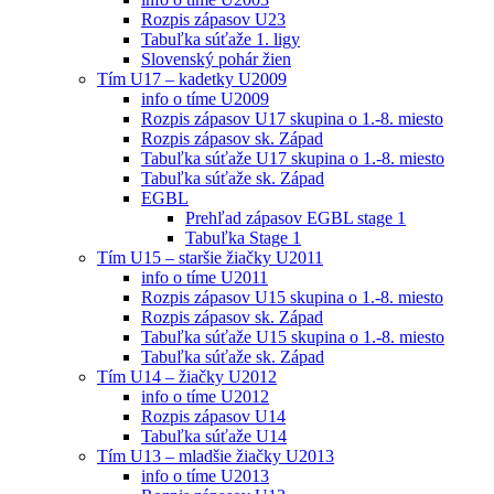
Rozpis zápasov U23
Tabuľka súťaže 1. ligy
Slovenský pohár žien
Tím U17 – kadetky U2009
info o tíme U2009
Rozpis zápasov U17 skupina o 1.-8. miesto
Rozpis zápasov sk. Západ
Tabuľka súťaže U17 skupina o 1.-8. miesto
Tabuľka súťaže sk. Západ
EGBL
Prehľad zápasov EGBL stage 1
Tabuľka Stage 1
Tím U15 – staršie žiačky U2011
info o tíme U2011
Rozpis zápasov U15 skupina o 1.-8. miesto
Rozpis zápasov sk. Západ
Tabuľka súťaže U15 skupina o 1.-8. miesto
Tabuľka súťaže sk. Západ
Tím U14 – žiačky U2012
info o tíme U2012
Rozpis zápasov U14
Tabuľka súťaže U14
Tím U13 – mladšie žiačky U2013
info o tíme U2013