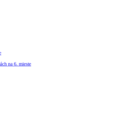
e
ách na 6. mieste