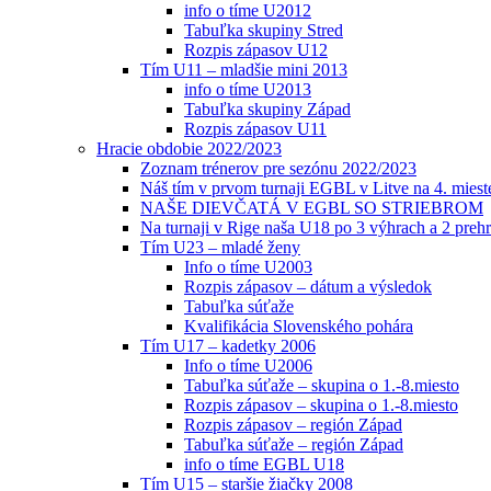
info o tíme U2012
Tabuľka skupiny Stred
Rozpis zápasov U12
Tím U11 – mladšie mini 2013
info o tíme U2013
Tabuľka skupiny Západ
Rozpis zápasov U11
Hracie obdobie 2022/2023
Zoznam trénerov pre sezónu 2022/2023
Náš tím v prvom turnaji EGBL v Litve na 4. miest
NAŠE DIEVČATÁ V EGBL SO STRIEBROM
Na turnaji v Rige naša U18 po 3 výhrach a 2 prehr
Tím U23 – mladé ženy
Info o tíme U2003
Rozpis zápasov – dátum a výsledok
Tabuľka súťaže
Kvalifikácia Slovenského pohára
Tím U17 – kadetky 2006
Info o tíme U2006
Tabuľka súťaže – skupina o 1.-8.miesto
Rozpis zápasov – skupina o 1.-8.miesto
Rozpis zápasov – región Západ
Tabuľka súťaže – región Západ
info o tíme EGBL U18
Tím U15 – staršie žiačky 2008