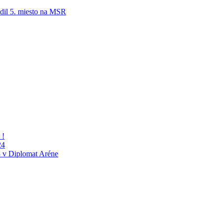
adil 5. miesto na MSR
 !
24
 v Diplomat Aréne