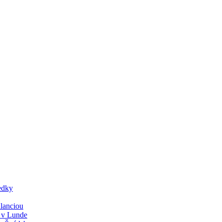
edky
lanciou
y v Lunde