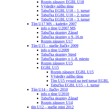
Rozpis zápasov EGBL U18
Výsledky nášho tímu
Tabuľka EGBL U18 – 1. turnaj
Tabuľka EGBL U18 – 2. turnaj
Tabuľka EGBL U18 – 3. turnaj
Tím U17 MS – kadetky 2007
info o tíme U2007 MS
Tabuľka skupiny Západ
Tabuľka skupiny o 9.-16.m
Rozpis zápasov U17
Tím U15 – staršie žiačky 2009
info o tíme U2009
Tabuľka skupiny Stred
Tabuľka skupiny o 1.-8. miesto
Rozpis zápasov U15
EGBL U15
Rozpis zápasov EGBL U15
Výsledky nášho tímu
Tím U15 vyrazil na tretí turnaj EGBL
Tabuľka EGBL U15 – 1. turnaj
Tím U14 – žiačky 2010
info o tíme U2010
Tabuľka skupiny Západ
Rozpis zápasov U14
tím U12 – staršie mini 2012