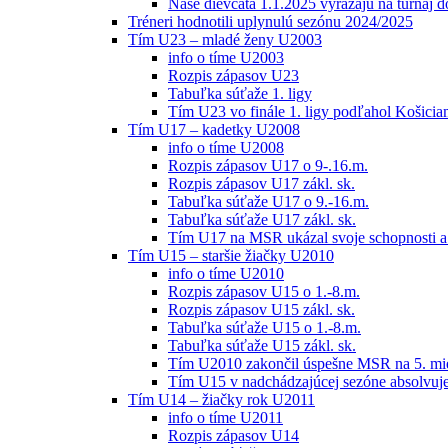
Naše dievčatá 1.1.2025 vyrážajú na turnaj 
Tréneri hodnotili uplynulú sezónu 2024/2025
Tím U23 – mladé ženy U2003
info o tíme U2003
Rozpis zápasov U23
Tabuľka súťaže 1. ligy
Tím U23 vo finále 1. ligy podľahol Košici
Tím U17 – kadetky U2008
info o tíme U2008
Rozpis zápasov U17 o 9-.16.m.
Rozpis zápasov U17 zákl. sk.
Tabuľka súťaže U17 o 9.-16.m.
Tabuľka súťaže U17 zákl. sk.
Tím U17 na MSR ukázal svoje schopnosti a z
Tím U15 – staršie žiačky U2010
info o tíme U2010
Rozpis zápasov U15 o 1.-8.m.
Rozpis zápasov U15 zákl. sk.
Tabuľka súťaže U15 o 1.-8.m.
Tabuľka súťaže U15 zákl. sk.
Tím U2010 zakončil úspešne MSR na 5. mi
Tím U15 v nadchádzajúcej sezóne absolvu
Tím U14 – žiačky rok U2011
info o tíme U2011
Rozpis zápasov U14