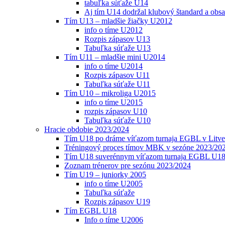
tabuľka súťaže U14
Aj tím U14 dodržal klubový štandard a obs
Tím U13 – mladšie žiačky U2012
info o tíme U2012
Rozpis zápasov U13
Tabuľka súťaže U13
Tím U11 – mladšie mini U2014
info o tíme U2014
Rozpis zápasov U11
Tabuľka súťaže U11
Tím U10 – mikroliga U2015
info o tíme U2015
rozpis zápasov U10
Tabuľka súťaže U10
Hracie obdobie 2023/2024
Tím U18 po dráme víťazom turnaja EGBL v Litve
Tréningový proces tímov MBK v sezóne 2023/20
Tím U18 suverénnym víťazom turnaja EGBL U18
Zoznam trénerov pre sezónu 2023/2024
Tím U19 – juniorky 2005
info o tíme U2005
Tabuľka súťaže
Rozpis zápasov U19
Tím EGBL U18
Info o tíme U2006