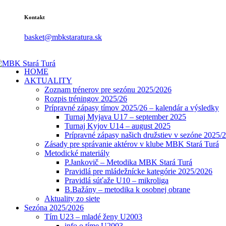
Kontakt
basket@mbkstaratura.sk
HOME
AKTUALITY
Zoznam trénerov pre sezónu 2025/2026
Rozpis tréningov 2025/26
Prípravné zápasy tímov 2025/26 – kalendár a výsledky
Turnaj Myjava U17 – september 2025
Turnaj Kyjov U14 – august 2025
Prípravné zápasy našich družstiev v sezóne 2025/
Zásady pre správanie aktérov v klube MBK Stará Turá
Metodické materiály
P.Jankovič – Metodika MBK Stará Turá
Pravidlá pre mládežnícke kategórie 2025/2026
Pravidlá súťaže U10 – mikroliga
B.Bažány – metodika k osobnej obrane
Aktuality zo siete
Sezóna 2025/2026
Tím U23 – mladé ženy U2003
info o tíme U2003