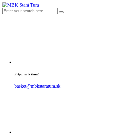
Pripoj sa k tímu!
basket@mbkstaratura.sk