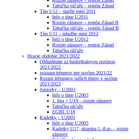
Rozpis zápasov – región Západ
Tabuľka súťaže – región Západ
Tím U12 – staršie mini 2011
Info o tíme U2011
Rozpis zápasov – región Západ B
Tabuľka súťaže – región Západ B
Tím U11 – mladšie mini 2012
Info o tíme U2012
Rozpis zápasov – region Západ
Tabuľka súťaže
Hracie obdobie 2021/2022
Ohliadnutie za basketbalovou sezónou
2021/2022
zoznam trénerov pre sezónu 2021/22
Rozpis tréningov naších tímov v sezóne
2021/2022
Juniorky – U2003
Info o tíme U2003
1. liga + U19 – rozpis zápasov
Tabuľka súťaže
EGBL U18
Kadetky – U2005
Info o tíme U2005
Kadetky U17, skupina 1.-8.m. – rozpis
zápasov