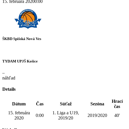
15. februára 2020
0:00
ŠKBD Spišská Nová Ves
TYDAM UPJŠ Košice
–
náhľad
Details
Hrací
Dátum
Čas
Súťaž
Sezóna
čas
15. februára
1. Liga a U19,
0:00
2019/2020
40'
2020
2019/20