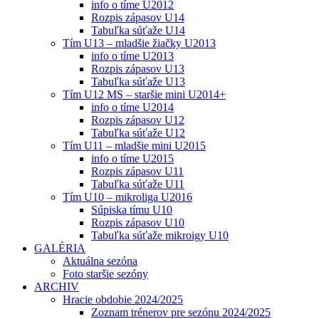
info o tíme U2012
Rozpis zápasov U14
Tabuľka súťaže U14
Tím U13 – mladšie žiačky U2013
info o tíme U2013
Rozpis zápasov U13
Tabuľka súťaže U13
Tím U12 MS – staršie mini U2014+
info o tíme U2014
Rozpis zápasov U12
Tabuľka súťaže U12
Tím U11 – mladšie mini U2015
info o tíme U2015
Rozpis zápasov U11
Tabuľka súťaže U11
Tím U10 – mikroliga U2016
Súpiska tímu U10
Rozpis zápasov U10
Tabuľka súťaže mikroigy U10
GALÉRIA
Aktuálna sezóna
Foto staršie sezóny
ARCHIV
Hracie obdobie 2024/2025
Zoznam trénerov pre sezónu 2024/2025