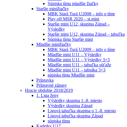
Súpiska tímu mladšie žiačky
Staršie minižiačky
MBK Stará Turá U2008 – info o tíme
Play off MSR 2020 – st.mini
Staršie mini U12, skupina Západ –
Výsledky
Staršie mini U12, skupina Západ – tabuľka
Súpiska tímu Staršie mini
Mladšie minižiačky
MBK Stará Turá U2009 – info o tíme
Mladšie mini U11 – Výsledky
Mladšie mini U11 – Výsledky 3×3
Mladšie mini U11 – tabuľka súťaže
Mladšie mini U11 – tabulka 3×3
súpiska tímu Mladšie mini
Prípravka
Prípravné zápasy
Hracie obdobie 2018/2019
1. Liga ženy
Výsledky skupina 1.-8. miesto
Výsledky skupina Západ
Ligová tabuľka skupina o 1.-8. miesto
Ligová tabuľka skupina Západ
súpiska tímu
Kadetky U17