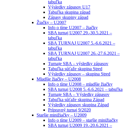
tabuľka
Výsledky zápasov U17
Tabuľka skupina západ
Zápasy skupiny západ
Žiačky – U2007
Info o tíme U2007 – žiačky
SBA turnaj U2007 29.-30.5.2021 –
tabuľka
SBA TURNAJ U2007 5.-6.6.2021 –
tabuľka
SBA TURNAJ U2007 26.-27.6.2021 –
tabuľka
Turnaje SBA – výsledky zápasov
Tabuľka súťaže skupina Stred
Výsledky zápasov – skupina Stred
Mladšie žiačky – U2008
Info o tíme U2008 – mladšie žiačky
SBA turnaj U2008 5.-6.6.2021 – tabuľka
Turnaje SBA – Výsledky zápasov
Tabuľka súťaže skupina Západ
Výsledky zápasov skupina Západ
Prípravný turnaj 9/2020
Staršie minižiačky – U2009
Info o tíme U2009 – staršie minižiačky
SBA turnaj U2009 19.-20.6.2021 –