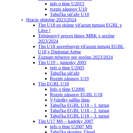
info o tíme U2015
rozpis zápasov U10
Tabuľka súťaže U10
Hracie obdobie 2023/2024
Tím U18 po dráme víťazom turnaja EGBL v
Litve !
Tréningový proces tímov MBK v sezóne
2023/2024
Tím U18 suverénnym víťazom turnaja EGBL
U18 v Diplomat Aréne
Zoznam trénerov pre sezónu 2023/2024
Tím U19 – juniorky 2005
info o tíme U2005
Tabuľka súťaže
Rozpis zápasov U19
Tím EGBL U18
Info o tíme U2006
Rozpis zápasov EGBL U18
Výsledky nášho tímu
Tabuľka EGBL U18 – 1. turnaj
Tabuľka EGBL U18 – 2. turnaj
Tabuľka EGBL U18 – 3. turnaj
Tím U17 MS – kadetky 2007
info o tíme U2007 MS
Tabuľka skupiny Západ