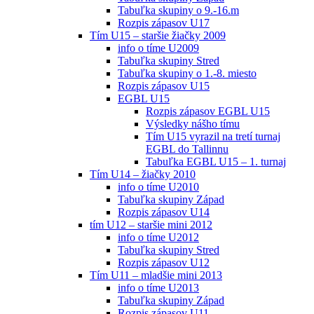
Tabuľka skupiny o 9.-16.m
Rozpis zápasov U17
Tím U15 – staršie žiačky 2009
info o tíme U2009
Tabuľka skupiny Stred
Tabuľka skupiny o 1.-8. miesto
Rozpis zápasov U15
EGBL U15
Rozpis zápasov EGBL U15
Výsledky nášho tímu
Tím U15 vyrazil na tretí turnaj
EGBL do Tallinnu
Tabuľka EGBL U15 – 1. turnaj
Tím U14 – žiačky 2010
info o tíme U2010
Tabuľka skupiny Západ
Rozpis zápasov U14
tím U12 – staršie mini 2012
info o tíme U2012
Tabuľka skupiny Stred
Rozpis zápasov U12
Tím U11 – mladšie mini 2013
info o tíme U2013
Tabuľka skupiny Západ
Rozpis zápasov U11