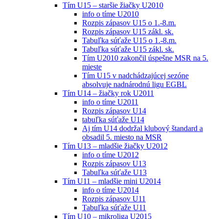
Tím U15 – staršie žiačky U2010
info o tíme U2010
Rozpis zápasov U15 o 1.-8.m.
Rozpis zápasov U15 zákl. sk.
Tabuľka súťaže U15 o 1.-8.m.
Tabuľka súťaže U15 zákl. sk.
Tím U2010 zakončil úspešne MSR na 5.
mieste
Tím U15 v nadchádzajúcej sezóne
absolvuje nadnárodnú ligu EGBL
Tím U14 – žiačky rok U2011
info o tíme U2011
Rozpis zápasov U14
tabuľka súťaže U14
Aj tím U14 dodržal klubový štandard a
obsadil 5. miesto na MSR
Tím U13 – mladšie žiačky U2012
info o tíme U2012
Rozpis zápasov U13
Tabuľka súťaže U13
Tím U11 – mladšie mini U2014
info o tíme U2014
Rozpis zápasov U11
Tabuľka súťaže U11
Tím U10 – mikroliga U2015