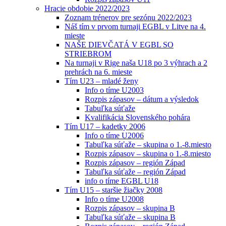
Hracie obdobie 2022/2023
Zoznam trénerov pre sezónu 2022/2023
Náš tím v prvom turnaji EGBL v Litve na 4.
mieste
NAŠE DIEVČATÁ V EGBL SO
STRIEBROM
Na turnaji v Rige naša U18 po 3 výhrach a 2
prehrách na 6. mieste
Tím U23 – mladé ženy
Info o tíme U2003
Rozpis zápasov – dátum a výsledok
Tabuľka súťaže
Kvalifikácia Slovenského pohára
Tím U17 – kadetky 2006
Info o tíme U2006
Tabuľka súťaže – skupina o 1.-8.miesto
Rozpis zápasov – skupina o 1.-8.miesto
Rozpis zápasov – región Západ
Tabuľka súťaže – región Západ
info o tíme EGBL U18
Tím U15 – staršie žiačky 2008
Info o tíme U2008
Rozpis zápasov – skupina B
Tabuľka súťaže – skupina B