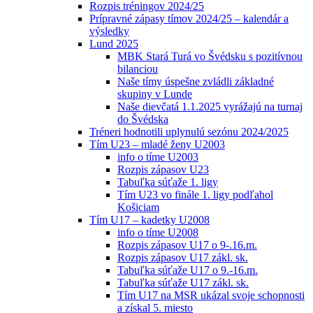
Rozpis tréningov 2024/25
Prípravné zápasy tímov 2024/25 – kalendár a
výsledky
Lund 2025
MBK Stará Turá vo Švédsku s pozitívnou
bilanciou
Naše tímy úspešne zvládli základné
skupiny v Lunde
Naše dievčatá 1.1.2025 vyrážajú na turnaj
do Švédska
Tréneri hodnotili uplynulú sezónu 2024/2025
Tím U23 – mladé ženy U2003
info o tíme U2003
Rozpis zápasov U23
Tabuľka súťaže 1. ligy
Tím U23 vo finále 1. ligy podľahol
Košiciam
Tím U17 – kadetky U2008
info o tíme U2008
Rozpis zápasov U17 o 9-.16.m.
Rozpis zápasov U17 zákl. sk.
Tabuľka súťaže U17 o 9.-16.m.
Tabuľka súťaže U17 zákl. sk.
Tím U17 na MSR ukázal svoje schopnosti
a získal 5. miesto