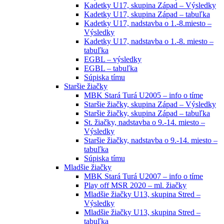
Kadetky U17, skupina Západ – Výsledky
Kadetky U17, skupina Západ – tabuľka
Kadetky U17, nadstavba o 1.-8.miesto –
Výsledky
Kadetky U17, nadstavba o 1.-8. miesto –
tabuľka
EGBL – výsledky
EGBL – tabuľka
Súpiska tímu
Staršie žiačky
MBK Stará Turá U2005 – info o tíme
Staršie žiačky, skupina Západ – Výsledky
Staršie žiačky, skupina Západ – tabuľka
St. žiačky, nadstavba o 9.-14. miesto –
Výsledky
Staršie žiačky, nadstavba o 9.-14. miesto –
tabuľka
Súpiska tímu
Mladšie žiačky
MBK Stará Turá U2007 – info o tíme
Play off MSR 2020 – ml. žiačky
Mladšie žiačky U13, skupina Stred –
Výsledky
Mladšie žiačky U13, skupina Stred –
tabuľka