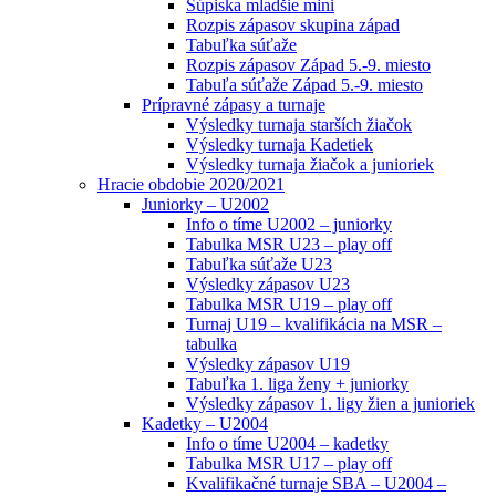
Súpiska mladšie mini
Rozpis zápasov skupina západ
Tabuľka súťaže
Rozpis zápasov Západ 5.-9. miesto
Tabuľa súťaže Západ 5.-9. miesto
Prípravné zápasy a turnaje
Výsledky turnaja starších žiačok
Výsledky turnaja Kadetiek
Výsledky turnaja žiačok a junioriek
Hracie obdobie 2020/2021
Juniorky – U2002
Info o tíme U2002 – juniorky
Tabulka MSR U23 – play off
Tabuľka súťaže U23
Výsledky zápasov U23
Tabulka MSR U19 – play off
Turnaj U19 – kvalifikácia na MSR –
tabulka
Výsledky zápasov U19
Tabuľka 1. liga ženy + juniorky
Výsledky zápasov 1. ligy žien a junioriek
Kadetky – U2004
Info o tíme U2004 – kadetky
Tabulka MSR U17 – play off
Kvalifikačné turnaje SBA – U2004 –