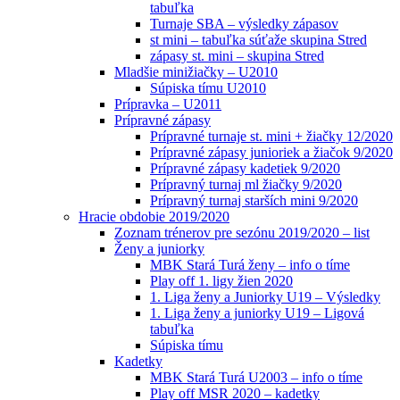
tabuľka
Turnaje SBA – výsledky zápasov
st mini – tabuľka súťaže skupina Stred
zápasy st. mini – skupina Stred
Mladšie minižiačky – U2010
Súpiska tímu U2010
Prípravka – U2011
Prípravné zápasy
Prípravné turnaje st. mini + žiačky 12/2020
Prípravné zápasy junioriek a žiačok 9/2020
Prípravné zápasy kadetiek 9/2020
Prípravný turnaj ml žiačky 9/2020
Prípravný turnaj starších mini 9/2020
Hracie obdobie 2019/2020
Zoznam trénerov pre sezónu 2019/2020 – list
Ženy a juniorky
MBK Stará Turá ženy – info o tíme
Play off 1. ligy žien 2020
1. Liga ženy a Juniorky U19 – Výsledky
1. Liga ženy a juniorky U19 – Ligová
tabuľka
Súpiska tímu
Kadetky
MBK Stará Turá U2003 – info o tíme
Play off MSR 2020 – kadetky