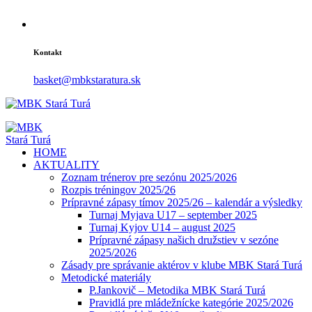
Kontakt
basket@mbkstaratura.sk
HOME
AKTUALITY
Zoznam trénerov pre sezónu 2025/2026
Rozpis tréningov 2025/26
Prípravné zápasy tímov 2025/26 – kalendár a výsledky
Turnaj Myjava U17 – september 2025
Turnaj Kyjov U14 – august 2025
Prípravné zápasy našich družstiev v sezóne
2025/2026
Zásady pre správanie aktérov v klube MBK Stará Turá
Metodické materiály
P.Jankovič – Metodika MBK Stará Turá
Pravidlá pre mládežnícke kategórie 2025/2026