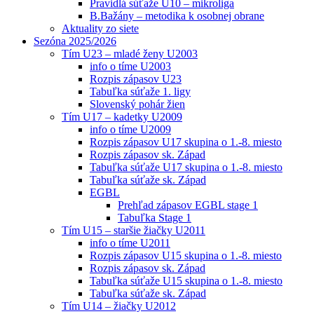
Pravidlá súťaže U10 – mikroliga
B.Bažány – metodika k osobnej obrane
Aktuality zo siete
Sezóna 2025/2026
Tím U23 – mladé ženy U2003
info o tíme U2003
Rozpis zápasov U23
Tabuľka súťaže 1. ligy
Slovenský pohár žien
Tím U17 – kadetky U2009
info o tíme U2009
Rozpis zápasov U17 skupina o 1.-8. miesto
Rozpis zápasov sk. Západ
Tabuľka súťaže U17 skupina o 1.-8. miesto
Tabuľka súťaže sk. Západ
EGBL
Prehľad zápasov EGBL stage 1
Tabuľka Stage 1
Tím U15 – staršie žiačky U2011
info o tíme U2011
Rozpis zápasov U15 skupina o 1.-8. miesto
Rozpis zápasov sk. Západ
Tabuľka súťaže U15 skupina o 1.-8. miesto
Tabuľka súťaže sk. Západ
Tím U14 – žiačky U2012