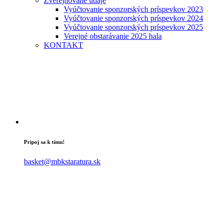
Zverejňované údaje
Vyúčtovanie sponzorských príspevkov 2023
Vyúčtovanie sponzorských príspevkov 2024
Vyúčtovanie sponzorských príspevkov 2025
Verejné obstarávanie 2025 hala
KONTAKT
Pripoj sa k tímu!
basket@mbkstaratura.sk