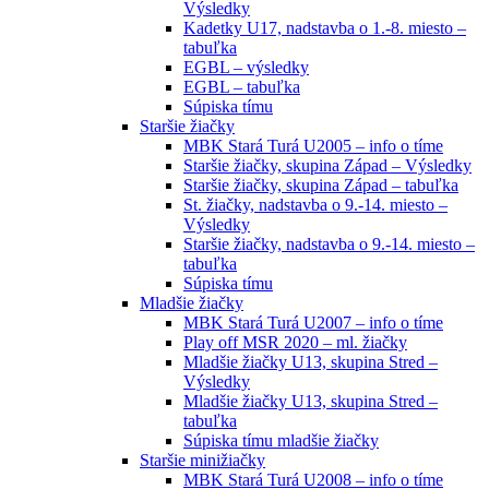
Výsledky
Kadetky U17, nadstavba o 1.-8. miesto –
tabuľka
EGBL – výsledky
EGBL – tabuľka
Súpiska tímu
Staršie žiačky
MBK Stará Turá U2005 – info o tíme
Staršie žiačky, skupina Západ – Výsledky
Staršie žiačky, skupina Západ – tabuľka
St. žiačky, nadstavba o 9.-14. miesto –
Výsledky
Staršie žiačky, nadstavba o 9.-14. miesto –
tabuľka
Súpiska tímu
Mladšie žiačky
MBK Stará Turá U2007 – info o tíme
Play off MSR 2020 – ml. žiačky
Mladšie žiačky U13, skupina Stred –
Výsledky
Mladšie žiačky U13, skupina Stred –
tabuľka
Súpiska tímu mladšie žiačky
Staršie minižiačky
MBK Stará Turá U2008 – info o tíme