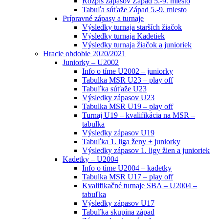
Rozpis zápasov Západ 5.-9. miesto
Tabuľa súťaže Západ 5.-9. miesto
Prípravné zápasy a turnaje
Výsledky turnaja starších žiačok
Výsledky turnaja Kadetiek
Výsledky turnaja žiačok a junioriek
Hracie obdobie 2020/2021
Juniorky – U2002
Info o tíme U2002 – juniorky
Tabulka MSR U23 – play off
Tabuľka súťaže U23
Výsledky zápasov U23
Tabulka MSR U19 – play off
Turnaj U19 – kvalifikácia na MSR –
tabulka
Výsledky zápasov U19
Tabuľka 1. liga ženy + juniorky
Výsledky zápasov 1. ligy žien a junioriek
Kadetky – U2004
Info o tíme U2004 – kadetky
Tabulka MSR U17 – play off
Kvalifikačné turnaje SBA – U2004 –
tabuľka
Výsledky zápasov U17
Tabuľka skupina západ