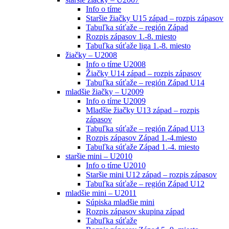
Info o tíme
Staršie žiačky U15 západ – rozpis zápasov
Tabuľka súťaže – región Západ
Rozpis zápasov 1.-8. miesto
Tabuľka súťaže liga 1.-8. miesto
žiačky – U2008
Info o tíme U2008
Žiačky U14 západ – rozpis zápasov
Tabuľka súťaže – región Západ U14
mladšie žiačky – U2009
Info o tíme U2009
Mladšie žiačky U13 západ – rozpis
zápasov
Tabuľka súťaže – región Západ U13
Rozpis zápasov Západ 1.-4.miesto
Tabuľka súťaže Západ 1.-4. miesto
staršie mini – U2010
Info o tíme U2010
Staršie mini U12 západ – rozpis zápasov
Tabuľka súťaže – región Západ U12
mladšie mini – U2011
Súpiska mladšie mini
Rozpis zápasov skupina západ
Tabuľka súťaže