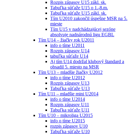
Rozpis zápasov U15 zákl. sk.
Tabuľka súťaže U15 o 1.-8.m.
Tabuľka súťaže U15 zákl. sk.
Tím U2010 zakončil úspešne MSR na 5.
mieste
Tím U15 v nadchádzajúcej sezóne
absolvuje nadnárodnú ligu EGBL
Tím U14 – žiačky rok U2011
info o tíme U2011
Rozpis zápasov U14
tabuľka súťaže U14
Aj tím U14 dodržal klubový štandard a
obsadil 5. miesto na MSR
Tím U13 – mladšie žiačky U2012
info o tíme U2012
Rozpis zápasov U13
Tabuľka súťaže U13
Tím U11 – mladšie mini U2014
info o tíme U2014
Rozpis zápasov U11
Tabuľka súťaže U11
Tím U10 – mikroliga U2015
info o tíme U2015
rozpis zápasov U10
Tabuľka súťaže U10