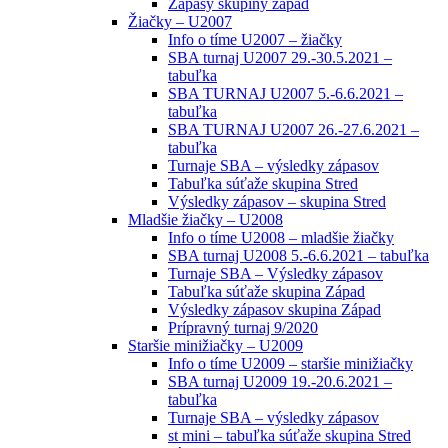
Zápasy skupiny západ
Žiačky – U2007
Info o tíme U2007 – žiačky
SBA turnaj U2007 29.-30.5.2021 –
tabuľka
SBA TURNAJ U2007 5.-6.6.2021 –
tabuľka
SBA TURNAJ U2007 26.-27.6.2021 –
tabuľka
Turnaje SBA – výsledky zápasov
Tabuľka súťaže skupina Stred
Výsledky zápasov – skupina Stred
Mladšie žiačky – U2008
Info o tíme U2008 – mladšie žiačky
SBA turnaj U2008 5.-6.6.2021 – tabuľka
Turnaje SBA – Výsledky zápasov
Tabuľka súťaže skupina Západ
Výsledky zápasov skupina Západ
Prípravný turnaj 9/2020
Staršie minižiačky – U2009
Info o tíme U2009 – staršie minižiačky
SBA turnaj U2009 19.-20.6.2021 –
tabuľka
Turnaje SBA – výsledky zápasov
st mini – tabuľka súťaže skupina Stred