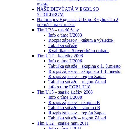
mieste
NAŠE DIEVČATÁ V EGBL SO
STRIEBROM
Na turnaji v Rige naša U18 po 3 výhrach a 2
prehrách na 6. mieste
Tím U23 – mladé ženy
Info o tíme U2003
Rozpis zápasov – dátum a výsledok
Tabuľka súťaže
Kvalifikácia Slovenského pohára
Tím U17 – kadetky 2006
Info o tíme U2006
Tabuľka súťaže – skupina o 1.-8.miesto
Rozpis zápasov – skupina o 1.-8.miesto
Rozpis zápasov – región Západ
Tabuľka súťaže – región Západ
info o tíme EGBL U18
Tím U15 – staršie žiačky 2008
Info o tíme U2008
Rozpis zápasov – skupina B
Tabuľka súťaže – skupina B
Rozpis zápasov – región Západ
Tabuľka súťaže – región Západ
Tím U12 – staršie mini 2011
Info o tíme U2011