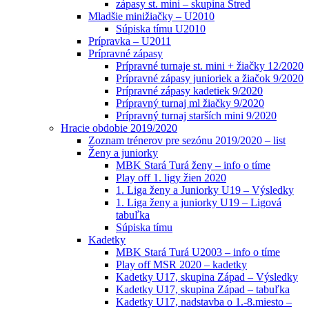
zápasy st. mini – skupina Stred
Mladšie minižiačky – U2010
Súpiska tímu U2010
Prípravka – U2011
Prípravné zápasy
Prípravné turnaje st. mini + žiačky 12/2020
Prípravné zápasy junioriek a žiačok 9/2020
Prípravné zápasy kadetiek 9/2020
Prípravný turnaj ml žiačky 9/2020
Prípravný turnaj starších mini 9/2020
Hracie obdobie 2019/2020
Zoznam trénerov pre sezónu 2019/2020 – list
Ženy a juniorky
MBK Stará Turá ženy – info o tíme
Play off 1. ligy žien 2020
1. Liga ženy a Juniorky U19 – Výsledky
1. Liga ženy a juniorky U19 – Ligová
tabuľka
Súpiska tímu
Kadetky
MBK Stará Turá U2003 – info o tíme
Play off MSR 2020 – kadetky
Kadetky U17, skupina Západ – Výsledky
Kadetky U17, skupina Západ – tabuľka
Kadetky U17, nadstavba o 1.-8.miesto –