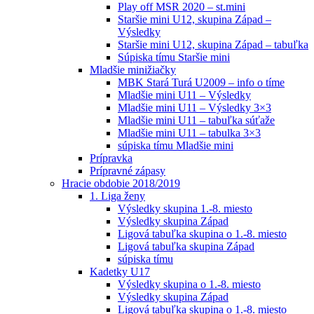
Play off MSR 2020 – st.mini
Staršie mini U12, skupina Západ –
Výsledky
Staršie mini U12, skupina Západ – tabuľka
Súpiska tímu Staršie mini
Mladšie minižiačky
MBK Stará Turá U2009 – info o tíme
Mladšie mini U11 – Výsledky
Mladšie mini U11 – Výsledky 3×3
Mladšie mini U11 – tabuľka súťaže
Mladšie mini U11 – tabulka 3×3
súpiska tímu Mladšie mini
Prípravka
Prípravné zápasy
Hracie obdobie 2018/2019
1. Liga ženy
Výsledky skupina 1.-8. miesto
Výsledky skupina Západ
Ligová tabuľka skupina o 1.-8. miesto
Ligová tabuľka skupina Západ
súpiska tímu
Kadetky U17
Výsledky skupina o 1.-8. miesto
Výsledky skupina Západ
Ligová tabuľka skupina o 1.-8. miesto