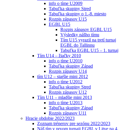
info o tíme U2009
Tabuľka skupiny Stred
Tabuľka skupiny o 1.-8. miesto
Rozpis zápasov U15
EGBL U15
Rozpis zápasov EGBL U15
Výsledky nášho tímu
Tím U15 vyrazil na tretí turnaj
EGBL do Tallinnu
Tabuľka EGBL U15 – 1. turnaj
Tím U14 – žiačky 2010
info o tíme U2010
Tabuľka skupiny Západ
Rozpis zápasov U14
tím U12 – staršie mini 2012
info o tíme U2012
Tabuľka skupiny Stred
Rozpis zápasov U12
Tím U11 – mladšie mini 2013
info o tíme U2013
Tabuľka skupiny Západ
Rozpis zápasov U11
Hracie obdobie 2022/2023
Zoznam trénerov pre sezónu 2022/2023
Náš tím v prvom turnaji EGBL v Litve na 4.