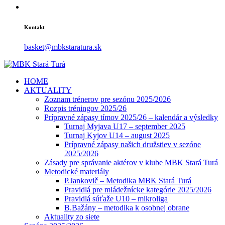
Kontakt
basket@mbkstaratura.sk
HOME
AKTUALITY
Zoznam trénerov pre sezónu 2025/2026
Rozpis tréningov 2025/26
Prípravné zápasy tímov 2025/26 – kalendár a výsledky
Turnaj Myjava U17 – september 2025
Turnaj Kyjov U14 – august 2025
Prípravné zápasy našich družstiev v sezóne
2025/2026
Zásady pre správanie aktérov v klube MBK Stará Turá
Metodické materiály
P.Jankovič – Metodika MBK Stará Turá
Pravidlá pre mládežnícke kategórie 2025/2026
Pravidlá súťaže U10 – mikroliga
B.Bažány – metodika k osobnej obrane
Aktuality zo siete