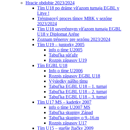
Hracie obdobie 2023/2024
Tím U18 po dráme víťazom turnaja EGBL v
Litve !
Tréningový proces tímov MBK v sezóne
2023/2024
Tím U18 suverénnym víťazom turnaja EGBL
U18 v Diplomat Aréne
Zoznam trénerov pre sezónu 2023/2024
Tím U19 – juniorky 2005
info o tíme U2005
Tabuľka súťaže
Rozpis zápasov U19
Tím EGBL U18
Info o tíme U2006
Rozpis zápasov EGBL U18
Výsledky nášho tímu
Tabuľka EGBL U18 – 1. turnaj
Tabuľka EGBL U18 – 2. turnaj
Tabuľka EGBL U18 – 3. turnaj
Tím U17 MS – kadetky 2007
info o tíme U2007 MS
Tabuľka skupiny Západ
Tabuľka skupiny o 9.-16.m
Rozpis zápasov U17
Tím U15 – staršie žiačky 2009