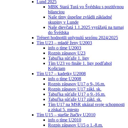
Lund 2025
MBK Stará Turá vo Švédsku s pozitívnou
bilanciou
Naše tímy úspešne zvládli základné
skupiny v Lunde
Naše dievčatá 1.1.2025 vyrážajú na turnaj
do Švédska
Tréneri hodnotili uplynulú sezónu 2024/2025
Tím U23 – mladé ženy U2003
info o tíme U2003
Rozpis zápasov U23
Tabuľka súťaže 1. ligy
Tím U23 vo finále 1. ligy podľahol
Košiciam
Tím U17 – kadetky U2008
info o tíme U2008
Rozpis zápasov U17 o 9-.16.m.
Rozpis zápasov U17 zákl. sk.
Tabuľka súťaže U17 o 9.-16.m.
Tabuľka súťaže U17 zákl. sk.
Tím U17 na MSR ukázal svoje schopnosti
a získal 5. miesto
Tím U15 – staršie žiačky U2010
info o tíme U2010
Rozpis zápasov U15 o 1.-8.m.