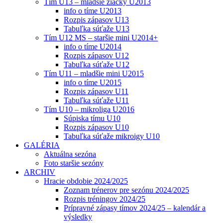
Tím U13 – mladšie žiačky U2013
info o tíme U2013
Rozpis zápasov U13
Tabuľka súťaže U13
Tím U12 MS – staršie mini U2014+
info o tíme U2014
Rozpis zápasov U12
Tabuľka súťaže U12
Tím U11 – mladšie mini U2015
info o tíme U2015
Rozpis zápasov U11
Tabuľka súťaže U11
Tím U10 – mikroliga U2016
Súpiska tímu U10
Rozpis zápasov U10
Tabuľka súťaže mikroigy U10
GALÉRIA
Aktuálna sezóna
Foto staršie sezóny
ARCHIV
Hracie obdobie 2024/2025
Zoznam trénerov pre sezónu 2024/2025
Rozpis tréningov 2024/25
Prípravné zápasy tímov 2024/25 – kalendár a
výsledky