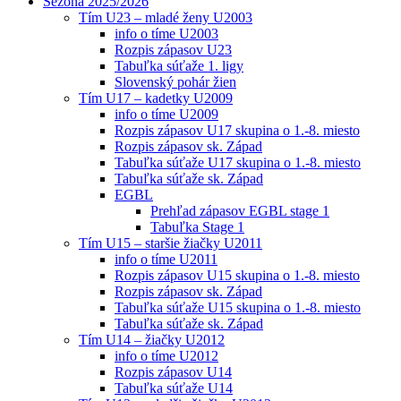
Sezóna 2025/2026
Tím U23 – mladé ženy U2003
info o tíme U2003
Rozpis zápasov U23
Tabuľka súťaže 1. ligy
Slovenský pohár žien
Tím U17 – kadetky U2009
info o tíme U2009
Rozpis zápasov U17 skupina o 1.-8. miesto
Rozpis zápasov sk. Západ
Tabuľka súťaže U17 skupina o 1.-8. miesto
Tabuľka súťaže sk. Západ
EGBL
Prehľad zápasov EGBL stage 1
Tabuľka Stage 1
Tím U15 – staršie žiačky U2011
info o tíme U2011
Rozpis zápasov U15 skupina o 1.-8. miesto
Rozpis zápasov sk. Západ
Tabuľka súťaže U15 skupina o 1.-8. miesto
Tabuľka súťaže sk. Západ
Tím U14 – žiačky U2012
info o tíme U2012
Rozpis zápasov U14
Tabuľka súťaže U14