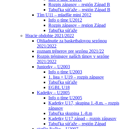
Rozpis zápasov – región Západ B
Tabuľka súťaže – región Západ B
Tím U11 – mladšie mini 2012
Info o tíme U2012
Rozpis zápasov – region Západ
Tabuľka súťaže
Hracie obdobie 2021/2022
Ohliadnutie za basketbalovou sezónou
2021/2022
zoznam trénerov pre sezónu 2021/22
Rozpis tréningov naších tímov v sezóne
2021/2022
Juniorky – U2003
Info o tíme U2003
1. liga + U19 – rozpis zápasov
Tabuľka súťaže
EGBL U18
Kadetky – U2005
Info o tíme U2005
Kadetky U17, skupina 1.-8.m. – rozpis
zápasov
Tabuľka skupina 1.-8.m
Kadetky U17 západ – rozpis zápasov
Tabuľka súťaže – región Západ
staršie žiačky – U2007