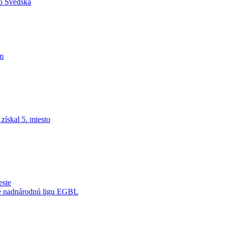
do Švédska
am
ískal 5. miesto
este
je nadnárodnú ligu EGBL