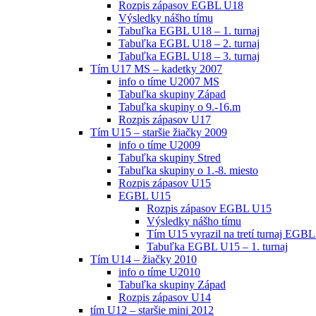
Rozpis zápasov EGBL U18
Výsledky nášho tímu
Tabuľka EGBL U18 – 1. turnaj
Tabuľka EGBL U18 – 2. turnaj
Tabuľka EGBL U18 – 3. turnaj
Tím U17 MS – kadetky 2007
info o tíme U2007 MS
Tabuľka skupiny Západ
Tabuľka skupiny o 9.-16.m
Rozpis zápasov U17
Tím U15 – staršie žiačky 2009
info o tíme U2009
Tabuľka skupiny Stred
Tabuľka skupiny o 1.-8. miesto
Rozpis zápasov U15
EGBL U15
Rozpis zápasov EGBL U15
Výsledky nášho tímu
Tím U15 vyrazil na tretí turnaj EGBL
Tabuľka EGBL U15 – 1. turnaj
Tím U14 – žiačky 2010
info o tíme U2010
Tabuľka skupiny Západ
Rozpis zápasov U14
tím U12 – staršie mini 2012