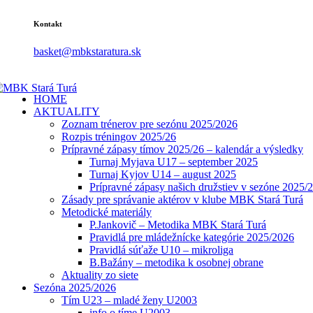
Kontakt
basket@mbkstaratura.sk
HOME
AKTUALITY
Zoznam trénerov pre sezónu 2025/2026
Rozpis tréningov 2025/26
Prípravné zápasy tímov 2025/26 – kalendár a výsledky
Turnaj Myjava U17 – september 2025
Turnaj Kyjov U14 – august 2025
Prípravné zápasy našich družstiev v sezóne 2025/
Zásady pre správanie aktérov v klube MBK Stará Turá
Metodické materiály
P.Jankovič – Metodika MBK Stará Turá
Pravidlá pre mládežnícke kategórie 2025/2026
Pravidlá súťaže U10 – mikroliga
B.Bažány – metodika k osobnej obrane
Aktuality zo siete
Sezóna 2025/2026
Tím U23 – mladé ženy U2003
info o tíme U2003