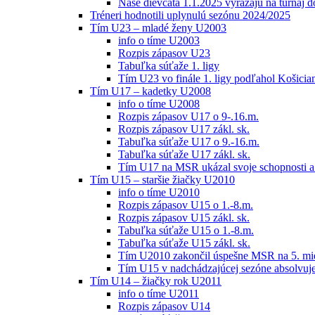
Naše dievčatá 1.1.2025 vyrážajú na turnaj 
Tréneri hodnotili uplynulú sezónu 2024/2025
Tím U23 – mladé ženy U2003
info o tíme U2003
Rozpis zápasov U23
Tabuľka súťaže 1. ligy
Tím U23 vo finále 1. ligy podľahol Košici
Tím U17 – kadetky U2008
info o tíme U2008
Rozpis zápasov U17 o 9-.16.m.
Rozpis zápasov U17 zákl. sk.
Tabuľka súťaže U17 o 9.-16.m.
Tabuľka súťaže U17 zákl. sk.
Tím U17 na MSR ukázal svoje schopnosti a z
Tím U15 – staršie žiačky U2010
info o tíme U2010
Rozpis zápasov U15 o 1.-8.m.
Rozpis zápasov U15 zákl. sk.
Tabuľka súťaže U15 o 1.-8.m.
Tabuľka súťaže U15 zákl. sk.
Tím U2010 zakončil úspešne MSR na 5. mi
Tím U15 v nadchádzajúcej sezóne absolvu
Tím U14 – žiačky rok U2011
info o tíme U2011
Rozpis zápasov U14