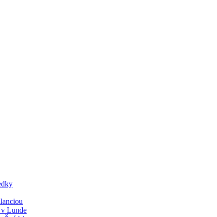
edky
lanciou
y v Lunde