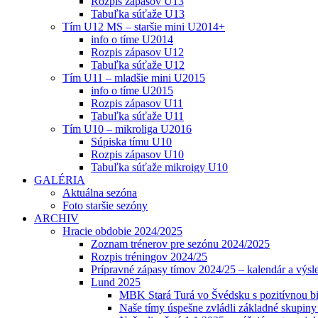
Rozpis zápasov U13
Tabuľka súťaže U13
Tím U12 MS – staršie mini U2014+
info o tíme U2014
Rozpis zápasov U12
Tabuľka súťaže U12
Tím U11 – mladšie mini U2015
info o tíme U2015
Rozpis zápasov U11
Tabuľka súťaže U11
Tím U10 – mikroliga U2016
Súpiska tímu U10
Rozpis zápasov U10
Tabuľka súťaže mikroigy U10
GALÉRIA
Aktuálna sezóna
Foto staršie sezóny
ARCHIV
Hracie obdobie 2024/2025
Zoznam trénerov pre sezónu 2024/2025
Rozpis tréningov 2024/25
Prípravné zápasy tímov 2024/25 – kalendár a výsl
Lund 2025
MBK Stará Turá vo Švédsku s pozitívnou bi
Naše tímy úspešne zvládli základné skupin