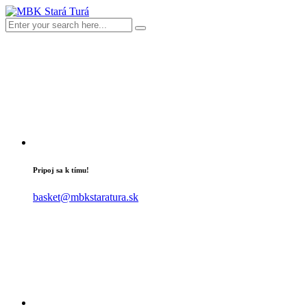
Pripoj sa k tímu!
basket@mbkstaratura.sk