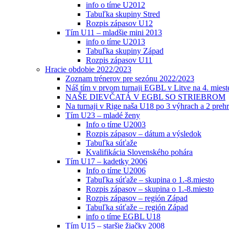
info o tíme U2012
Tabuľka skupiny Stred
Rozpis zápasov U12
Tím U11 – mladšie mini 2013
info o tíme U2013
Tabuľka skupiny Západ
Rozpis zápasov U11
Hracie obdobie 2022/2023
Zoznam trénerov pre sezónu 2022/2023
Náš tím v prvom turnaji EGBL v Litve na 4. miest
NAŠE DIEVČATÁ V EGBL SO STRIEBROM
Na turnaji v Rige naša U18 po 3 výhrach a 2 prehr
Tím U23 – mladé ženy
Info o tíme U2003
Rozpis zápasov – dátum a výsledok
Tabuľka súťaže
Kvalifikácia Slovenského pohára
Tím U17 – kadetky 2006
Info o tíme U2006
Tabuľka súťaže – skupina o 1.-8.miesto
Rozpis zápasov – skupina o 1.-8.miesto
Rozpis zápasov – región Západ
Tabuľka súťaže – región Západ
info o tíme EGBL U18
Tím U15 – staršie žiačky 2008