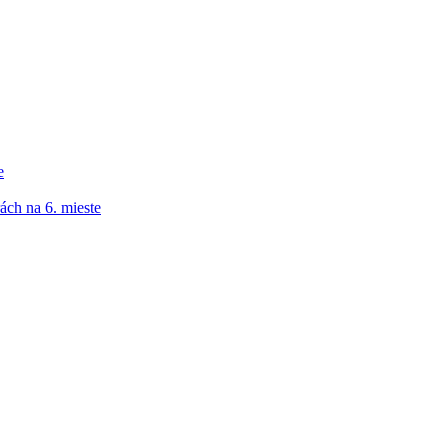
e
ách na 6. mieste