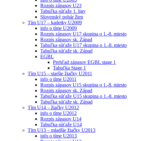
Rozpis zápasov U23
Tabuľka súťaže 1. ligy
Slovenský pohár žien
Tím U17 – kadetky U2009
info o tíme U2009
Rozpis zápasov U17 skupina o 1.-8. miesto
Rozpis zápasov sk. Západ
Tabuľka súťaže U17 skupina o 1.-8. miesto
Tabuľka súťaže sk. Západ
EGBL
Prehľad zápasov EGBL stage 1
Tabuľka Stage 1
Tím U15 – staršie žiačky U2011
info o tíme U2011
Rozpis zápasov U15 skupina o 1.-8. miesto
Rozpis zápasov sk. Západ
Tabuľka súťaže U15 skupina o 1.-8. miesto
Tabuľka súťaže sk. Západ
Tím U14 – žiačky U2012
info o tíme U2012
Rozpis zápasov U14
Tabuľka súťaže U14
Tím U13 – mladšie žiačky U2013
info o tíme U2013