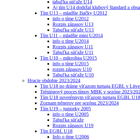
tabuľka súťaže U14
Aj tím U14 dodržal klubový štandard a obs
Tím U13 – mladšie žiačky U2012
info o tíme U2012
Rozpis zápasov U13
Tabuľka súťaže U13
Tím U11 – mladšie mini U2014
info o tíme U2014
Rozpis zápasov U11
Tabuľka súťaže U11
Tím U10 – mikroliga U2015
info o tíme U2015
rozpis zápasov U10
Tabuľka súťaže U10
Hracie obdobie 2023/2024
Tím U18 po dráme víťazom turnaja EGBL v Litve
Tréningový proces tímov MBK v sezóne 2023/20
Tím U18 suverénnym víťazom turnaja EGBL U18
Zoznam trénerov pre sezónu 2023/2024
Tím U19 – juniorky 2005
info o tíme U2005
Tabuľka súťaže
Rozpis zápasov U19
Tím EGBL U18
Info o tíme U2006