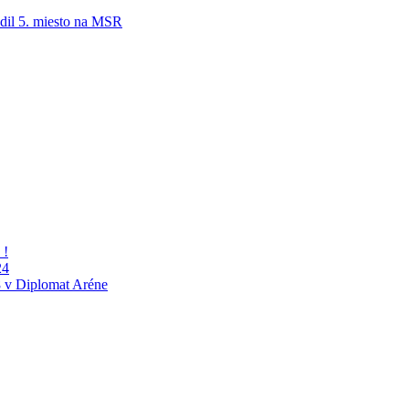
adil 5. miesto na MSR
 !
24
 v Diplomat Aréne