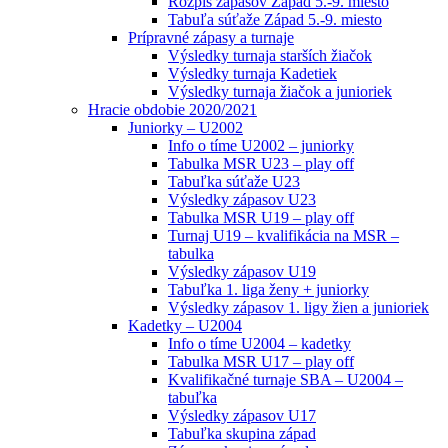
Rozpis zápasov Západ 5.-9. miesto
Tabuľa súťaže Západ 5.-9. miesto
Prípravné zápasy a turnaje
Výsledky turnaja starších žiačok
Výsledky turnaja Kadetiek
Výsledky turnaja žiačok a junioriek
Hracie obdobie 2020/2021
Juniorky – U2002
Info o tíme U2002 – juniorky
Tabulka MSR U23 – play off
Tabuľka súťaže U23
Výsledky zápasov U23
Tabulka MSR U19 – play off
Turnaj U19 – kvalifikácia na MSR –
tabulka
Výsledky zápasov U19
Tabuľka 1. liga ženy + juniorky
Výsledky zápasov 1. ligy žien a junioriek
Kadetky – U2004
Info o tíme U2004 – kadetky
Tabulka MSR U17 – play off
Kvalifikačné turnaje SBA – U2004 –
tabuľka
Výsledky zápasov U17
Tabuľka skupina západ