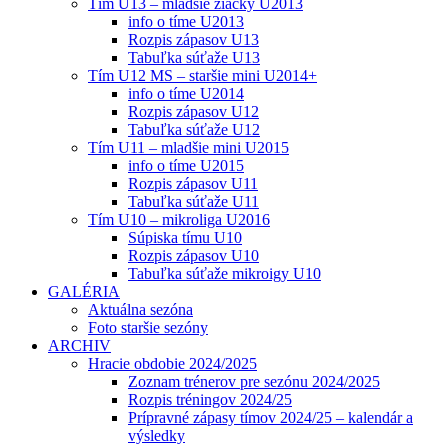
Tím U13 – mladšie žiačky U2013
info o tíme U2013
Rozpis zápasov U13
Tabuľka súťaže U13
Tím U12 MS – staršie mini U2014+
info o tíme U2014
Rozpis zápasov U12
Tabuľka súťaže U12
Tím U11 – mladšie mini U2015
info o tíme U2015
Rozpis zápasov U11
Tabuľka súťaže U11
Tím U10 – mikroliga U2016
Súpiska tímu U10
Rozpis zápasov U10
Tabuľka súťaže mikroigy U10
GALÉRIA
Aktuálna sezóna
Foto staršie sezóny
ARCHIV
Hracie obdobie 2024/2025
Zoznam trénerov pre sezónu 2024/2025
Rozpis tréningov 2024/25
Prípravné zápasy tímov 2024/25 – kalendár a
výsledky