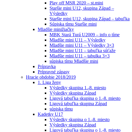
Play off MSR 2020 – st.mini
Staršie mini U12, skupina Západ –
Výsledky
Staršie mini U12, skupina Západ – tabuľka
Súpiska tímu Staršie mini
Mladšie minižiačky
MBK Stará Turá U2009 – info o tíme
Mladšie mini U11 – Výsledky
Mladšie mini U11 – Výsledky 3×3
Mladšie mini U11 – tabuľka súťaže
Mladšie mini U11 – tabulka 3×3
súpiska tímu Mladšie mini
Prípravka
Prípravné zápasy
Hracie obdobie 2018/2019
1. Liga ženy
Výsledky skupina 1.-8. miesto
Výsledky skupina Západ
Ligová tabuľka skupina o 1.-8. miesto
Ligová tabuľka skupina Západ
súpiska tímu
Kadetky U17
Výsledky skupina o 1.-8. miesto
Výsledky skupina Západ
Ligová tabuľka skupina o 1.-8. miesto