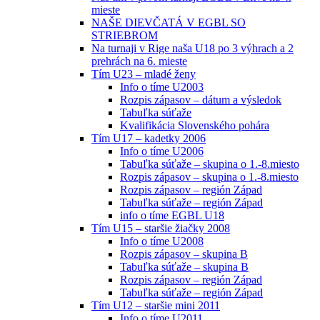
mieste
NAŠE DIEVČATÁ V EGBL SO
STRIEBROM
Na turnaji v Rige naša U18 po 3 výhrach a 2
prehrách na 6. mieste
Tím U23 – mladé ženy
Info o tíme U2003
Rozpis zápasov – dátum a výsledok
Tabuľka súťaže
Kvalifikácia Slovenského pohára
Tím U17 – kadetky 2006
Info o tíme U2006
Tabuľka súťaže – skupina o 1.-8.miesto
Rozpis zápasov – skupina o 1.-8.miesto
Rozpis zápasov – región Západ
Tabuľka súťaže – región Západ
info o tíme EGBL U18
Tím U15 – staršie žiačky 2008
Info o tíme U2008
Rozpis zápasov – skupina B
Tabuľka súťaže – skupina B
Rozpis zápasov – región Západ
Tabuľka súťaže – región Západ
Tím U12 – staršie mini 2011
Info o tíme U2011