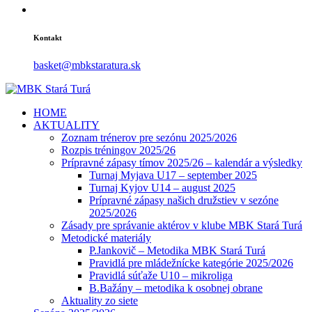
Kontakt
basket@mbkstaratura.sk
HOME
AKTUALITY
Zoznam trénerov pre sezónu 2025/2026
Rozpis tréningov 2025/26
Prípravné zápasy tímov 2025/26 – kalendár a výsledky
Turnaj Myjava U17 – september 2025
Turnaj Kyjov U14 – august 2025
Prípravné zápasy našich družstiev v sezóne
2025/2026
Zásady pre správanie aktérov v klube MBK Stará Turá
Metodické materiály
P.Jankovič – Metodika MBK Stará Turá
Pravidlá pre mládežnícke kategórie 2025/2026
Pravidlá súťaže U10 – mikroliga
B.Bažány – metodika k osobnej obrane
Aktuality zo siete