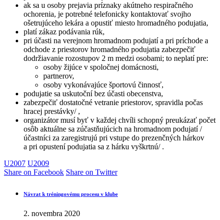
ak sa u osoby prejavia príznaky akútneho respiračného
ochorenia, je potrebné telefonicky kontaktovať svojho
ošetrujúceho lekára a opustiť miesto hromadného podujatia,
platí zákaz podávania rúk,
pri účasti na verejnom hromadnom podujatí a pri príchode a
odchode z priestorov hromadného podujatia zabezpečiť
dodržiavanie rozostupov 2 m medzi osobami; to neplatí pre:
osoby žijúce v spoločnej domácnosti,
partnerov,
osoby vykonávajúce športovú činnosť,
podujatie sa uskutoční bez účasti obecenstva,
zabezpečiť dostatočné vetranie priestorov, spravidla počas
hracej prestávky/ ,
organizátor musí byť v každej chvíli schopný preukázať počet
osôb aktuálne sa zúčastňujúcich na hromadnom podujatí /
účastníci za zaregistrujú pri vstupe do prezenčných hárkov
a pri opustení podujatia sa z hárku vyškrtnú/ .
U2007
U2009
Share on Facebook
Share on Twitter
Návrat k tréningovému procesu v klube
2. novembra 2020