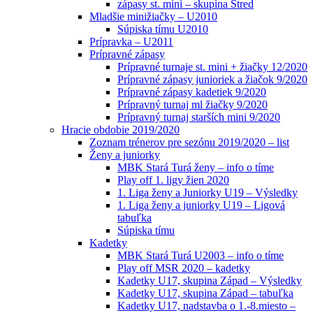
zápasy st. mini – skupina Stred
Mladšie minižiačky – U2010
Súpiska tímu U2010
Prípravka – U2011
Prípravné zápasy
Prípravné turnaje st. mini + žiačky 12/2020
Prípravné zápasy junioriek a žiačok 9/2020
Prípravné zápasy kadetiek 9/2020
Prípravný turnaj ml žiačky 9/2020
Prípravný turnaj starších mini 9/2020
Hracie obdobie 2019/2020
Zoznam trénerov pre sezónu 2019/2020 – list
Ženy a juniorky
MBK Stará Turá ženy – info o tíme
Play off 1. ligy žien 2020
1. Liga ženy a Juniorky U19 – Výsledky
1. Liga ženy a juniorky U19 – Ligová
tabuľka
Súpiska tímu
Kadetky
MBK Stará Turá U2003 – info o tíme
Play off MSR 2020 – kadetky
Kadetky U17, skupina Západ – Výsledky
Kadetky U17, skupina Západ – tabuľka
Kadetky U17, nadstavba o 1.-8.miesto –