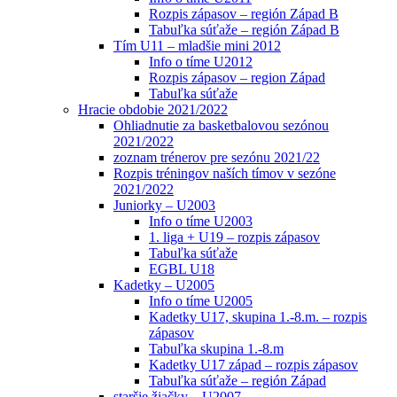
Rozpis zápasov – región Západ B
Tabuľka súťaže – región Západ B
Tím U11 – mladšie mini 2012
Info o tíme U2012
Rozpis zápasov – region Západ
Tabuľka súťaže
Hracie obdobie 2021/2022
Ohliadnutie za basketbalovou sezónou
2021/2022
zoznam trénerov pre sezónu 2021/22
Rozpis tréningov naších tímov v sezóne
2021/2022
Juniorky – U2003
Info o tíme U2003
1. liga + U19 – rozpis zápasov
Tabuľka súťaže
EGBL U18
Kadetky – U2005
Info o tíme U2005
Kadetky U17, skupina 1.-8.m. – rozpis
zápasov
Tabuľka skupina 1.-8.m
Kadetky U17 západ – rozpis zápasov
Tabuľka súťaže – región Západ
staršie žiačky – U2007