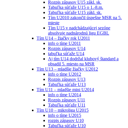
Rozpis zápasov U15 zákl. sk.
Tabuľka súťaže U15 o 1.-8.m.
Tabuľka súťaže U15 zákl. sk.
Tím U2010 zakončil úspešne MSR na 5.
mieste
Tím U15 v nadchádzajúcej sezóne
absolvuje nadnárodnú ligu EGBL
Tím U14 – žiačky rok U2011
info o tíme U2011
Rozpis zápasov U14
tabuľka súťaže U14
Aj tím U14 dodržal klubový štandard a
obsadil 5. miesto na MSR
Tím U13 – mladšie žiačky U2012
info o tíme U2012
Rozpis zápasov U13
Tabuľka súťaže U13
Tím U11 – mladšie mini U2014
info o tíme U2014
Rozpis zápasov U11
Tabuľka súťaže U11
Tím U10 – mikroliga U2015
info o tíme U2015
rozpis zápasov U10
Tabuľka súťaže U10