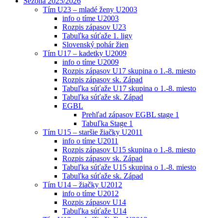
Sezóna 2025/2026
Tím U23 – mladé ženy U2003
info o tíme U2003
Rozpis zápasov U23
Tabuľka súťaže 1. ligy
Slovenský pohár žien
Tím U17 – kadetky U2009
info o tíme U2009
Rozpis zápasov U17 skupina o 1.-8. miesto
Rozpis zápasov sk. Západ
Tabuľka súťaže U17 skupina o 1.-8. miesto
Tabuľka súťaže sk. Západ
EGBL
Prehľad zápasov EGBL stage 1
Tabuľka Stage 1
Tím U15 – staršie žiačky U2011
info o tíme U2011
Rozpis zápasov U15 skupina o 1.-8. miesto
Rozpis zápasov sk. Západ
Tabuľka súťaže U15 skupina o 1.-8. miesto
Tabuľka súťaže sk. Západ
Tím U14 – žiačky U2012
info o tíme U2012
Rozpis zápasov U14
Tabuľka súťaže U14