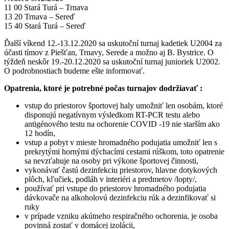
11 00 Stará Turá – Trnava
13 20 Trnava – Sereď
15 40 Stará Turá – Sereď
Ďalší víkend 12.-13.12.2020 sa uskutoční turnaj kadetiek U2004 za
účasti tímov z Piešťan, Trnavy, Serede a možno aj B. Bystrice. O
týždeň neskôr 19.-20.12.2020 sa uskutoční turnaj junioriek U2002.
O podrobnostiach budeme ešte informovať.
Opatrenia, ktoré je potrebné počas turnajov dodržiavať :
vstup do priestorov športovej haly umožniť len osobám, ktoré
disponujú negatívnym výsledkom RT-PCR testu alebo
antigénového testu na ochorenie COVID -19 nie starším ako
12 hodín,
vstup a pobyt v mieste hromadného podujatia umožniť len s
prekrytými hornými dýchacími cestami rúškom, toto opatrenie
sa nevzťahuje na osoby pri výkone športovej činnosti,
vykonávať častú dezinfekciu priestorov, hlavne dotykových
plôch, kľučiek, podláh v interiéri a predmetov /lopty/,
používať pri vstupe do priestorov hromadného podujatia
dávkovače na alkoholovú dezinfekciu rúk a dezinfikovať si
ruky
v prípade vzniku akútneho respiračného ochorenia, je osoba
povinná zostať v domácej izolácii,