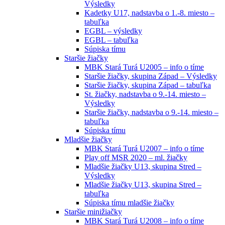
Výsledky
Kadetky U17, nadstavba o 1.-8. miesto –
tabuľka
EGBL – výsledky
EGBL – tabuľka
Súpiska tímu
Staršie žiačky
MBK Stará Turá U2005 – info o tíme
Staršie žiačky, skupina Západ – Výsledky
Staršie žiačky, skupina Západ – tabuľka
St. žiačky, nadstavba o 9.-14. miesto –
Výsledky
Staršie žiačky, nadstavba o 9.-14. miesto –
tabuľka
Súpiska tímu
Mladšie žiačky
MBK Stará Turá U2007 – info o tíme
Play off MSR 2020 – ml. žiačky
Mladšie žiačky U13, skupina Stred –
Výsledky
Mladšie žiačky U13, skupina Stred –
tabuľka
Súpiska tímu mladšie žiačky
Staršie minižiačky
MBK Stará Turá U2008 – info o tíme