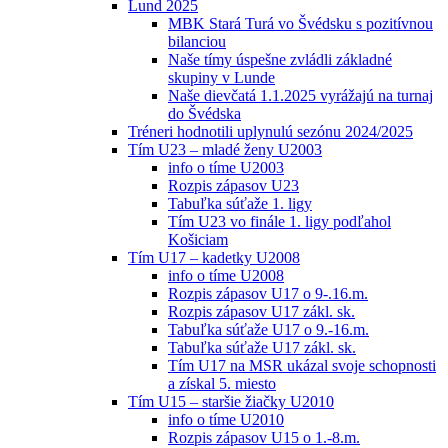
Lund 2025
MBK Stará Turá vo Švédsku s pozitívnou
bilanciou
Naše tímy úspešne zvládli základné
skupiny v Lunde
Naše dievčatá 1.1.2025 vyrážajú na turnaj
do Švédska
Tréneri hodnotili uplynulú sezónu 2024/2025
Tím U23 – mladé ženy U2003
info o tíme U2003
Rozpis zápasov U23
Tabuľka súťaže 1. ligy
Tím U23 vo finále 1. ligy podľahol
Košiciam
Tím U17 – kadetky U2008
info o tíme U2008
Rozpis zápasov U17 o 9-.16.m.
Rozpis zápasov U17 zákl. sk.
Tabuľka súťaže U17 o 9.-16.m.
Tabuľka súťaže U17 zákl. sk.
Tím U17 na MSR ukázal svoje schopnosti
a získal 5. miesto
Tím U15 – staršie žiačky U2010
info o tíme U2010
Rozpis zápasov U15 o 1.-8.m.