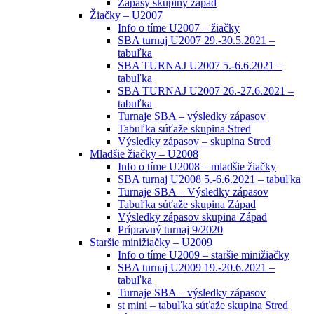
Zápasy skupiny západ
Žiačky – U2007
Info o tíme U2007 – žiačky
SBA turnaj U2007 29.-30.5.2021 –
tabuľka
SBA TURNAJ U2007 5.-6.6.2021 –
tabuľka
SBA TURNAJ U2007 26.-27.6.2021 –
tabuľka
Turnaje SBA – výsledky zápasov
Tabuľka súťaže skupina Stred
Výsledky zápasov – skupina Stred
Mladšie žiačky – U2008
Info o tíme U2008 – mladšie žiačky
SBA turnaj U2008 5.-6.6.2021 – tabuľka
Turnaje SBA – Výsledky zápasov
Tabuľka súťaže skupina Západ
Výsledky zápasov skupina Západ
Prípravný turnaj 9/2020
Staršie minižiačky – U2009
Info o tíme U2009 – staršie minižiačky
SBA turnaj U2009 19.-20.6.2021 –
tabuľka
Turnaje SBA – výsledky zápasov
st mini – tabuľka súťaže skupina Stred