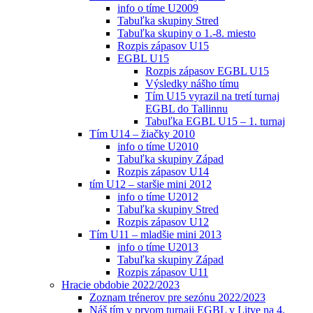
info o tíme U2009
Tabuľka skupiny Stred
Tabuľka skupiny o 1.-8. miesto
Rozpis zápasov U15
EGBL U15
Rozpis zápasov EGBL U15
Výsledky nášho tímu
Tím U15 vyrazil na tretí turnaj
EGBL do Tallinnu
Tabuľka EGBL U15 – 1. turnaj
Tím U14 – žiačky 2010
info o tíme U2010
Tabuľka skupiny Západ
Rozpis zápasov U14
tím U12 – staršie mini 2012
info o tíme U2012
Tabuľka skupiny Stred
Rozpis zápasov U12
Tím U11 – mladšie mini 2013
info o tíme U2013
Tabuľka skupiny Západ
Rozpis zápasov U11
Hracie obdobie 2022/2023
Zoznam trénerov pre sezónu 2022/2023
Náš tím v prvom turnaji EGBL v Litve na 4.