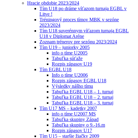
Hracie obdobie 2023/2024
Tím U18 po dráme víťazom turnaja EGBL v
Litve !
Tréningový proces tímov MBK v sezóne
2023/2024
Tím U18 suverénnym víťazom turnaja EGBL
U18 v Diplomat Aréne
Zoznam trénerov pre sezónu 2023/2024
Tím U19 – juniorky 2005
info o tíme U2005
Tabuľka súťaže
Rozpis zápasov U19
Tím EGBL U18
Info o tíme U2006
Rozpis zápasov EGBL U18
Výsledky nášho tímu
Tabuľka EGBL U18 – 1. turnaj
Tabuľka EGBL U18 – 2. turnaj
Tabuľka EGBL U18 – 3. turnaj
Tím U17 MS – kadetky 2007
info o tíme U2007 MS
Tabuľka skupiny Západ
Tabuľka skupiny o 9.-16.m
Rozpis zápasov U17
Tím U15 – staršie žiačky 2009