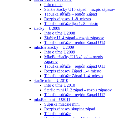
Info o tíme
Staršie žiačky U15 západ – rozpis zápasov
Tabuľka súťaže – región Západ
Rozpis zápasov 1.-8. miesto
Tabuľka súťaže liga 1.-8. miesto
žiačky – U2008
Info o tíme U2008
Žiačky U14 západ – rozpis zápasov
Tabuľka súťaže – región Západ U14
mladšie žiačky – U2009
Info o tíme U2009
Mladšie žiačky U13 západ – rozpis
zápasov
Tabuľka súťaže – región Západ U13
Rozpis zápasov Západ 1.-4.miesto
Tabuľka súťaže Západ 1.-4. miesto
staršie mini – U2010
Info o tíme U2010
Staršie mini U12 západ – rozpis zápasov
Tabuľka súťaže – región Západ U12
mladšie mini – U2011
Súpiska mladšie mini
Rozpis zápasov skupina západ
Tabuľka súťaže