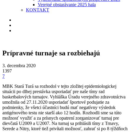
Verejné obstarávanie 2025 hala
KONTAKT
Prípravné turnaje sa rozbiehajú
3. decembra 2020
1397
7
MBK Stará Turá sa rozhodol v tejto zložitej epidemiologickej
situácii po dlhej prestávka usporiadať pre naše tímy rad
basketbalových turnajov. Vyhláška Úradu verejného zdravotníctva
umožnila od 27.11.2020 usporiadať športové podujatie za
podmienky, že všetci účastníci budú mať negatívny výsledok
antigénového testu nie starší ako 12 hodín. Rozhodli sme sa túto
možnosť využiť a za prísnych opatrení zorganizovať turnaj pre
dievčatá U2009 a U2007. Na turnaj sa prihlásili tímy z Trnavy,
Serede a Nitry, ktoré tiež privítali možnosť, zahrať si po 8 týždňoch