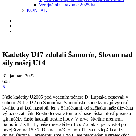
Verejné obstarávanie 2025 hala
KONTAKT
Kadetky U17 zdolali Šamorín, Slovan nad
sily našej U14
31. januára 2022
608
5
Naše kadetky U2005 pod vedením trénera D. Luptáka cestovali v
sobotu 29.1.2022 do Šamorína. Šamorínske kadetky majú vysokú
kvalitu a aj keď nastúpili len s 8 hráčkami, od začiatku naše dievčatá
výrazne zatlačili. Rozhodcovia v tomto zápase pískali dosť prísne a
tak hráčky často hádzali trestné hody. V prvej štvrtine premenil
Šamorín 7 z 8 TH, naše dievčatá len 1 zo 7 a tak súper viedol po
prvej štvrtine 15 : 7. Bilancia nášho tímu TH sa nezlepšila ani v
druhej štvrtine – premenili sme 1 zo 6, ale premieňanie streleckých