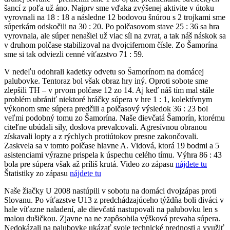
šancí z poľa už áno. Najprv sme vďaka zvýšenej aktivite v útoku
vyrovnali na 18 : 18 a následne 12 bodovou šnúrou s 2 trojkami sme
súperkám odskočili na 30 : 20. Po polčasovom stave 25 : 36 sa hra
vyrovnala, ale súper nenašiel už viac síl na zvrat, a tak náš náskok sa
v druhom polčase stabilizoval na dvojcifernom čísle. Zo Šamorína
sme si tak odviezli cenné víťazstvo 71 : 59.
V nedeľu odohrali kadetky odvetu so Šamorínom na domácej
palubovke. Tentoraz bol však obraz hry iný. Oproti sobote sme
zlepšili TH – v prvom polčase 12 zo 14. Aj keď náš tím mal stále
problém ubrániť niektoré hráčky súpera v hre 1 : 1, kolektívnym
výkonom sme súpera predčili a polčasový výsledok 36 : 23 bol
veľmi podobný tomu zo Šamorína. Naše dievčatá Šamorín, ktorému
citeľne ubúdali sily, doslova prevalcovali. Agresívnou obranou
získavali lopty a z rýchlych protiútokov presne zakončovali.
Zaskvela sa v tomto polčase hlavne A. Vidová, ktorá 19 bodmi a 5
asistenciami výrazne prispela k úspechu celého tímu. Výhra 86 : 43
bola pre súpera však až príliš krutá. Video zo zápasu
nájdete tu
Štatistiky zo zápasu
nájdete tu
Naše žiačky U 2008 nastúpili v sobotu na domáci dvojzápas proti
Slovanu. Po víťazstve U13 z predchádzajúceho týždňa boli diváci v
hale víťazne naladení, ale dievčatá nastupovali na palubovku len s
malou dušičkou. Zjavne na ne zapôsobila výšková prevaha súpera.
Nedokázali na palubovke ukázať svoje technické prednosti a využiť