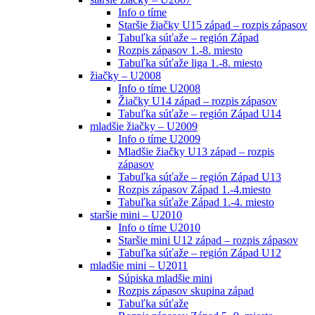
Info o tíme
Staršie žiačky U15 západ – rozpis zápasov
Tabuľka súťaže – región Západ
Rozpis zápasov 1.-8. miesto
Tabuľka súťaže liga 1.-8. miesto
žiačky – U2008
Info o tíme U2008
Žiačky U14 západ – rozpis zápasov
Tabuľka súťaže – región Západ U14
mladšie žiačky – U2009
Info o tíme U2009
Mladšie žiačky U13 západ – rozpis
zápasov
Tabuľka súťaže – región Západ U13
Rozpis zápasov Západ 1.-4.miesto
Tabuľka súťaže Západ 1.-4. miesto
staršie mini – U2010
Info o tíme U2010
Staršie mini U12 západ – rozpis zápasov
Tabuľka súťaže – región Západ U12
mladšie mini – U2011
Súpiska mladšie mini
Rozpis zápasov skupina západ
Tabuľka súťaže