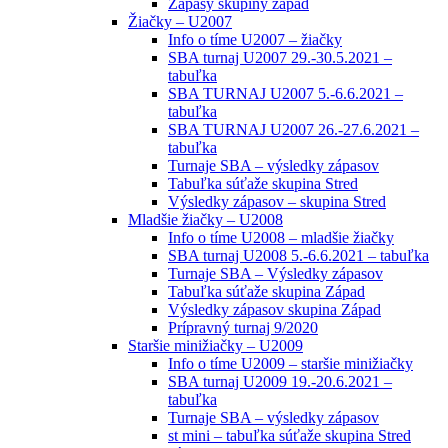
Zápasy skupiny západ
Žiačky – U2007
Info o tíme U2007 – žiačky
SBA turnaj U2007 29.-30.5.2021 –
tabuľka
SBA TURNAJ U2007 5.-6.6.2021 –
tabuľka
SBA TURNAJ U2007 26.-27.6.2021 –
tabuľka
Turnaje SBA – výsledky zápasov
Tabuľka súťaže skupina Stred
Výsledky zápasov – skupina Stred
Mladšie žiačky – U2008
Info o tíme U2008 – mladšie žiačky
SBA turnaj U2008 5.-6.6.2021 – tabuľka
Turnaje SBA – Výsledky zápasov
Tabuľka súťaže skupina Západ
Výsledky zápasov skupina Západ
Prípravný turnaj 9/2020
Staršie minižiačky – U2009
Info o tíme U2009 – staršie minižiačky
SBA turnaj U2009 19.-20.6.2021 –
tabuľka
Turnaje SBA – výsledky zápasov
st mini – tabuľka súťaže skupina Stred