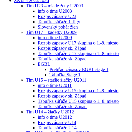
Sezóna 2025/2026
Tím U23 – mladé ženy U2003
info o tíme U2003
Rozpis zápasov U23
Tabuľka súťaže 1. ligy
Slovenský pohár žien
Tím U17 – kadetky U2009
info o tíme U2009
Rozpis zápasov U17 skupina o 1.-8. miesto
Rozpis zápasov sk. Západ
Tabuľka súťaže U17 skupina o 1.-8. miesto
Tabuľka súťaže sk. Západ
EGBL
Prehľad zápasov EGBL stage 1
Tabuľka Stage 1
Tím U15 – staršie žiačky U2011
info o tíme U2011
Rozpis zápasov U15 skupina o 1.-8. miesto
Rozpis zápasov sk. Západ
Tabuľka súťaže U15 skupina o 1.-8. miesto
Tabuľka súťaže sk. Západ
Tím U14 – žiačky U2012
info o tíme U2012
Rozpis zápasov U14
Tabuľka súťaže U14