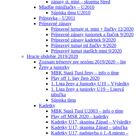
zápasy st. mini – skupina Stred
Mladšie minižiačky – U2010
Súpiska tímu U2010
Prípravka – U2011
Prípravné zápasy
Prípravné turnaje st. mini + žiačky 12/2020
Prípravné zápasy junioriek a žiačok 9/2020
Prípravné zápasy kadetiek 9/2020
Prípravný turnaj ml žiačky 9/2020
Prípravný turnaj starších mini 9/2020
Hracie obdobie 2019/2020
Zoznam trénerov pre sezónu 2019/2020 – list
Ženy a juniorky
MBK Stará Turá ženy – info o tíme
Play off 1. ligy žien 2020
1. Liga ženy a Juniorky U19 – Výsledky
1. Liga ženy a juniorky U19 – Ligová
tabuľka
Súpiska tímu
Kadetky
MBK Stará Turá U2003 – info o tíme
Play off MSR 2020 – kadetky
Kadetky U17, skupina Západ – Výsledky
Kadetky U17, skupina Západ – tabuľka
Kadetky U17, nadstavba o 1.-8.miesto –