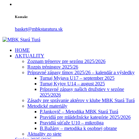
Kontakt
basket@mbkstaratura.sk
HOME
AKTUALITY
Zoznam trénerov pre sezónu 2025/2026
Rozpis tréningov 2025/26
Prípravné zápasy tímov 2025/26 – kalendár a výsledky
Turnaj Myjava U17 – september 2025
Turnaj Kyjov U14 – august 2025
Prípravné zápasy našich družstiev v sezóne
2025/2026
Zásady pre správanie aktérov v klube MBK Stará Turá
Metodické materiály
P.Jankovič – Metodika MBK Stará Turá
Pravidlá pre mládežnícke kategórie 2025/2026
Pravidlá súťaže U10 – mikroliga
B.Bažány – metodika k osobnej obrane
Aktuality zo siete