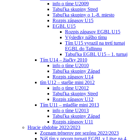
info o tíme U2009
Tabuľka skupiny Stred
Tabuľka skupiny o 1.-8. miesto
Rozpis zápasov U15
EGBL U15
Rozpis zápasov EGBL U15
Výsledky nášho tímu
Tím U15 vyrazil na tretí turnaj
EGBL do Tallinnu
Tabuľka EGBL U15 – 1. turnaj
Tím U14 – žiačky 2010
info o tíme U2010
Tabuľka skupiny Západ
Rozpis zápasov U14
tím U12 – staršie mini 2012
info o tíme U2012
Tabuľka skupiny Stred
Rozpis zápasov U12
Tím U11 – mladšie mini 2013
info o tíme U2013
Tabuľka skupiny Západ
Rozpis zápasov U11
Hracie obdobie 2022/2023
Zoznam trénerov pre sezónu 2022/2023
Náš tím v prvom turnaji EGBL v Litve na 4.