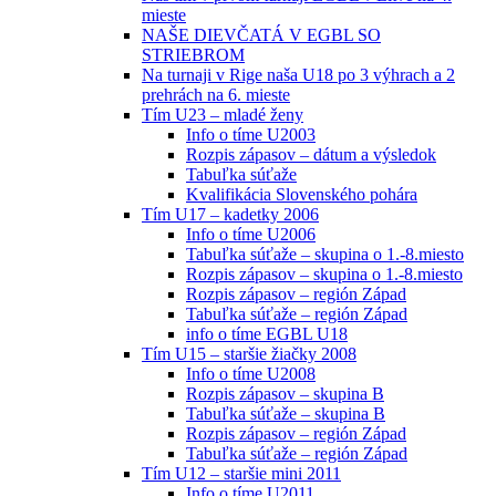
mieste
NAŠE DIEVČATÁ V EGBL SO
STRIEBROM
Na turnaji v Rige naša U18 po 3 výhrach a 2
prehrách na 6. mieste
Tím U23 – mladé ženy
Info o tíme U2003
Rozpis zápasov – dátum a výsledok
Tabuľka súťaže
Kvalifikácia Slovenského pohára
Tím U17 – kadetky 2006
Info o tíme U2006
Tabuľka súťaže – skupina o 1.-8.miesto
Rozpis zápasov – skupina o 1.-8.miesto
Rozpis zápasov – región Západ
Tabuľka súťaže – región Západ
info o tíme EGBL U18
Tím U15 – staršie žiačky 2008
Info o tíme U2008
Rozpis zápasov – skupina B
Tabuľka súťaže – skupina B
Rozpis zápasov – región Západ
Tabuľka súťaže – región Západ
Tím U12 – staršie mini 2011
Info o tíme U2011