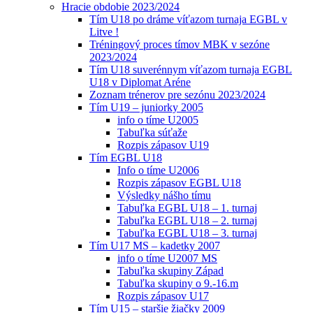
Hracie obdobie 2023/2024
Tím U18 po dráme víťazom turnaja EGBL v
Litve !
Tréningový proces tímov MBK v sezóne
2023/2024
Tím U18 suverénnym víťazom turnaja EGBL
U18 v Diplomat Aréne
Zoznam trénerov pre sezónu 2023/2024
Tím U19 – juniorky 2005
info o tíme U2005
Tabuľka súťaže
Rozpis zápasov U19
Tím EGBL U18
Info o tíme U2006
Rozpis zápasov EGBL U18
Výsledky nášho tímu
Tabuľka EGBL U18 – 1. turnaj
Tabuľka EGBL U18 – 2. turnaj
Tabuľka EGBL U18 – 3. turnaj
Tím U17 MS – kadetky 2007
info o tíme U2007 MS
Tabuľka skupiny Západ
Tabuľka skupiny o 9.-16.m
Rozpis zápasov U17
Tím U15 – staršie žiačky 2009