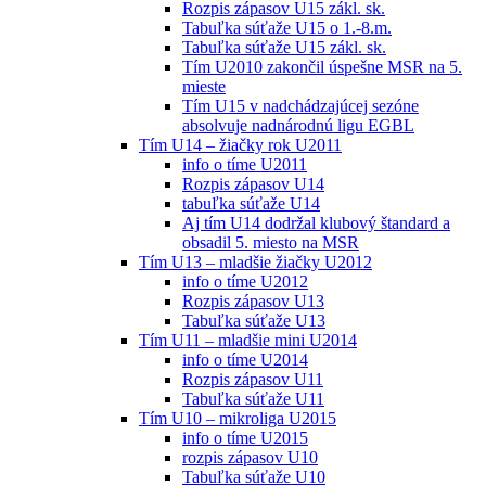
Rozpis zápasov U15 zákl. sk.
Tabuľka súťaže U15 o 1.-8.m.
Tabuľka súťaže U15 zákl. sk.
Tím U2010 zakončil úspešne MSR na 5.
mieste
Tím U15 v nadchádzajúcej sezóne
absolvuje nadnárodnú ligu EGBL
Tím U14 – žiačky rok U2011
info o tíme U2011
Rozpis zápasov U14
tabuľka súťaže U14
Aj tím U14 dodržal klubový štandard a
obsadil 5. miesto na MSR
Tím U13 – mladšie žiačky U2012
info o tíme U2012
Rozpis zápasov U13
Tabuľka súťaže U13
Tím U11 – mladšie mini U2014
info o tíme U2014
Rozpis zápasov U11
Tabuľka súťaže U11
Tím U10 – mikroliga U2015
info o tíme U2015
rozpis zápasov U10
Tabuľka súťaže U10