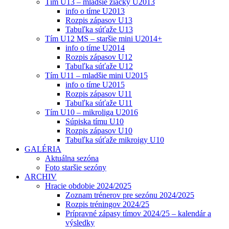
Tím U13 – mladšie žiačky U2013
info o tíme U2013
Rozpis zápasov U13
Tabuľka súťaže U13
Tím U12 MS – staršie mini U2014+
info o tíme U2014
Rozpis zápasov U12
Tabuľka súťaže U12
Tím U11 – mladšie mini U2015
info o tíme U2015
Rozpis zápasov U11
Tabuľka súťaže U11
Tím U10 – mikroliga U2016
Súpiska tímu U10
Rozpis zápasov U10
Tabuľka súťaže mikroigy U10
GALÉRIA
Aktuálna sezóna
Foto staršie sezóny
ARCHIV
Hracie obdobie 2024/2025
Zoznam trénerov pre sezónu 2024/2025
Rozpis tréningov 2024/25
Prípravné zápasy tímov 2024/25 – kalendár a
výsledky