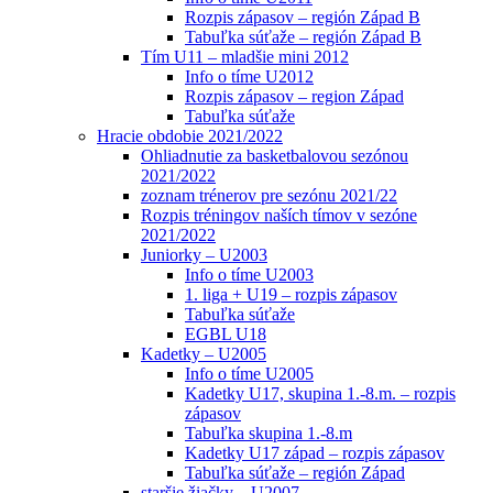
Rozpis zápasov – región Západ B
Tabuľka súťaže – región Západ B
Tím U11 – mladšie mini 2012
Info o tíme U2012
Rozpis zápasov – region Západ
Tabuľka súťaže
Hracie obdobie 2021/2022
Ohliadnutie za basketbalovou sezónou
2021/2022
zoznam trénerov pre sezónu 2021/22
Rozpis tréningov naších tímov v sezóne
2021/2022
Juniorky – U2003
Info o tíme U2003
1. liga + U19 – rozpis zápasov
Tabuľka súťaže
EGBL U18
Kadetky – U2005
Info o tíme U2005
Kadetky U17, skupina 1.-8.m. – rozpis
zápasov
Tabuľka skupina 1.-8.m
Kadetky U17 západ – rozpis zápasov
Tabuľka súťaže – región Západ
staršie žiačky – U2007