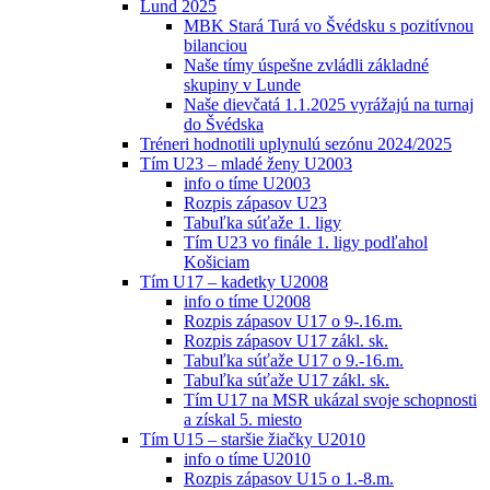
Lund 2025
MBK Stará Turá vo Švédsku s pozitívnou
bilanciou
Naše tímy úspešne zvládli základné
skupiny v Lunde
Naše dievčatá 1.1.2025 vyrážajú na turnaj
do Švédska
Tréneri hodnotili uplynulú sezónu 2024/2025
Tím U23 – mladé ženy U2003
info o tíme U2003
Rozpis zápasov U23
Tabuľka súťaže 1. ligy
Tím U23 vo finále 1. ligy podľahol
Košiciam
Tím U17 – kadetky U2008
info o tíme U2008
Rozpis zápasov U17 o 9-.16.m.
Rozpis zápasov U17 zákl. sk.
Tabuľka súťaže U17 o 9.-16.m.
Tabuľka súťaže U17 zákl. sk.
Tím U17 na MSR ukázal svoje schopnosti
a získal 5. miesto
Tím U15 – staršie žiačky U2010
info o tíme U2010
Rozpis zápasov U15 o 1.-8.m.