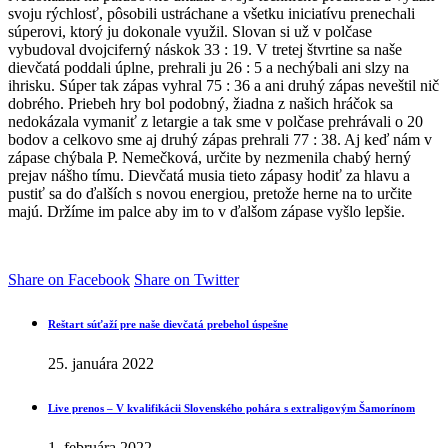
svoju rýchlosť, pôsobili ustráchane a všetku iniciatívu prenechali
súperovi, ktorý ju dokonale využil. Slovan si už v polčase
vybudoval dvojciferný náskok 33 : 19. V tretej štvrtine sa naše
dievčatá poddali úplne, prehrali ju 26 : 5 a nechýbali ani slzy na
ihrisku. Súper tak zápas vyhral 75 : 36 a ani druhý zápas neveštil nič
dobrého. Priebeh hry bol podobný, žiadna z našich hráčok sa
nedokázala vymaniť z letargie a tak sme v polčase prehrávali o 20
bodov a celkovo sme aj druhý zápas prehrali 77 : 38. Aj keď nám v
zápase chýbala P. Nemečková, určite by nezmenila chabý herný
prejav nášho tímu. Dievčatá musia tieto zápasy hodiť za hlavu a
pustiť sa do ďalších s novou energiou, pretože herne na to určite
majú. Držíme im palce aby im to v ďalšom zápase vyšlo lepšie.
Share on Facebook
Share on Twitter
Reštart súťaží pre naše dievčatá prebehol úspešne
25. januára 2022
Live prenos – V kvalifikácii Slovenského pohára s extraligovým Šamorínom
1. februára 2022