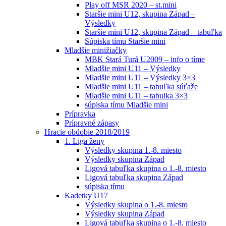
Play off MSR 2020 – st.mini
Staršie mini U12, skupina Západ –
Výsledky
Staršie mini U12, skupina Západ – tabuľka
Súpiska tímu Staršie mini
Mladšie minižiačky
MBK Stará Turá U2009 – info o tíme
Mladšie mini U11 – Výsledky
Mladšie mini U11 – Výsledky 3×3
Mladšie mini U11 – tabuľka súťaže
Mladšie mini U11 – tabulka 3×3
súpiska tímu Mladšie mini
Prípravka
Prípravné zápasy
Hracie obdobie 2018/2019
1. Liga ženy
Výsledky skupina 1.-8. miesto
Výsledky skupina Západ
Ligová tabuľka skupina o 1.-8. miesto
Ligová tabuľka skupina Západ
súpiska tímu
Kadetky U17
Výsledky skupina o 1.-8. miesto
Výsledky skupina Západ
Ligová tabuľka skupina o 1.-8. miesto