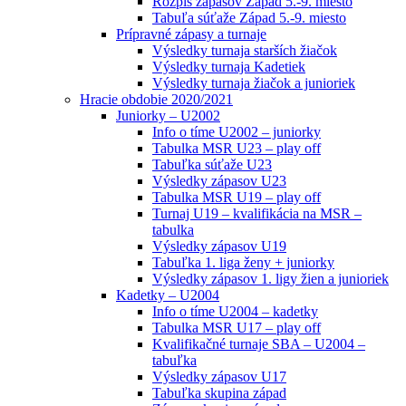
Rozpis zápasov Západ 5.-9. miesto
Tabuľa súťaže Západ 5.-9. miesto
Prípravné zápasy a turnaje
Výsledky turnaja starších žiačok
Výsledky turnaja Kadetiek
Výsledky turnaja žiačok a junioriek
Hracie obdobie 2020/2021
Juniorky – U2002
Info o tíme U2002 – juniorky
Tabulka MSR U23 – play off
Tabuľka súťaže U23
Výsledky zápasov U23
Tabulka MSR U19 – play off
Turnaj U19 – kvalifikácia na MSR –
tabulka
Výsledky zápasov U19
Tabuľka 1. liga ženy + juniorky
Výsledky zápasov 1. ligy žien a junioriek
Kadetky – U2004
Info o tíme U2004 – kadetky
Tabulka MSR U17 – play off
Kvalifikačné turnaje SBA – U2004 –
tabuľka
Výsledky zápasov U17
Tabuľka skupina západ