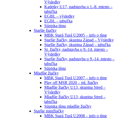
Výsledky
Kadetky U17, nadstavba o 1.-8. miesto –
tabuľka
EGBL – výsledky
EGBL – tabuľka
Súpiska tímu
Staršie žiačky
MBK Stará Turá U2005 – info o tíme
Staršie žiačky, skupina Západ – Výsledky
Staršie žiačky, skupina Západ – tabuľka
St. žiačky, nadstavba o 9.-14. miesto –
Výsledky
Staršie žiačky, nadstavba o 9.-14. miesto –
tabuľka
Súpiska tímu
Mladšie žiačky
MBK Stará Turá U2007 – info o tíme
Play off MSR 2020 – ml. žiačky
Mladšie žiačky U13, skupina Stred –
Výsledky
Mladšie žiačky U13, skupina Stred –
tabuľka
Súpiska tímu mladšie žiačky
Staršie minižiačky
MBK Stará Turá U2008 – info o tíme