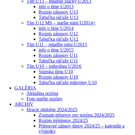
Tím U13 – mladšie žiačky U2013
info o tíme U2013
Rozpis zápasov U13
Tabuľka súťaže U13
Tím U12 MS – staršie mini U2014+
info o tíme U2014
Rozpis zápasov U12
Tabuľka súťaže U12
Tím U11 – mladšie mini U2015
info o tíme U2015
Rozpis zápasov U11
Tabuľka súťaže U11
Tím U10 – mikroliga U2016
Súpiska tímu U10
Rozpis zápasov U10
Tabuľka súťaže mikroigy U10
GALÉRIA
Aktuálna sezóna
Foto staršie sezóny
ARCHIV
Hracie obdobie 2024/2025
Zoznam trénerov pre sezónu 2024/2025
Rozpis tréningov 2024/25
Prípravné zápasy tímov 2024/25 – kalendár a
výsledky