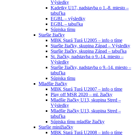
Výsledky
Kadetky U17, nadstavba o 1.-8. miesto –
tabuľka
EGBL – výsledky
EGBL – tabuľka
Súpiska tímu
Staršie žiačky
MBK Stará Turá U2005 – info o tíme
Staršie žiačky, skupina Západ – Výsledky
Staršie žiačky, skupina Západ – tabuľka
St. žiačky, nadstavba o 9.-14. miesto –
Výsledky
Staršie žiačky, nadstavba o 9.-14. miesto –
tabuľka
Súpiska tímu
Mladšie žiačky
MBK Stará Turá U2007 – info o tíme
Play off MSR 2020 – ml. žiačky
Mladšie žiačky U13, skupina Stred –
Výsledky
Mladšie žiačky U13, skupina Stred –
tabuľka
Súpiska tímu mladšie žiačky
Staršie minižiačky
MBK Stará Turá U2008 – info o tíme