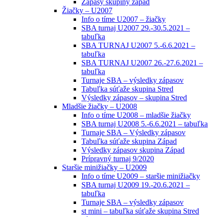
Zápasy skupiny západ
Žiačky – U2007
Info o tíme U2007 – žiačky
SBA turnaj U2007 29.-30.5.2021 –
tabuľka
SBA TURNAJ U2007 5.-6.6.2021 –
tabuľka
SBA TURNAJ U2007 26.-27.6.2021 –
tabuľka
Turnaje SBA – výsledky zápasov
Tabuľka súťaže skupina Stred
Výsledky zápasov – skupina Stred
Mladšie žiačky – U2008
Info o tíme U2008 – mladšie žiačky
SBA turnaj U2008 5.-6.6.2021 – tabuľka
Turnaje SBA – Výsledky zápasov
Tabuľka súťaže skupina Západ
Výsledky zápasov skupina Západ
Prípravný turnaj 9/2020
Staršie minižiačky – U2009
Info o tíme U2009 – staršie minižiačky
SBA turnaj U2009 19.-20.6.2021 –
tabuľka
Turnaje SBA – výsledky zápasov
st mini – tabuľka súťaže skupina Stred