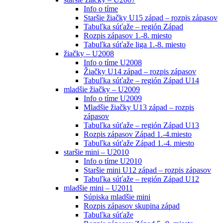
Info o tíme
Staršie žiačky U15 západ – rozpis zápasov
Tabuľka súťaže – región Západ
Rozpis zápasov 1.-8. miesto
Tabuľka súťaže liga 1.-8. miesto
žiačky – U2008
Info o tíme U2008
Žiačky U14 západ – rozpis zápasov
Tabuľka súťaže – región Západ U14
mladšie žiačky – U2009
Info o tíme U2009
Mladšie žiačky U13 západ – rozpis
zápasov
Tabuľka súťaže – región Západ U13
Rozpis zápasov Západ 1.-4.miesto
Tabuľka súťaže Západ 1.-4. miesto
staršie mini – U2010
Info o tíme U2010
Staršie mini U12 západ – rozpis zápasov
Tabuľka súťaže – región Západ U12
mladšie mini – U2011
Súpiska mladšie mini
Rozpis zápasov skupina západ
Tabuľka súťaže