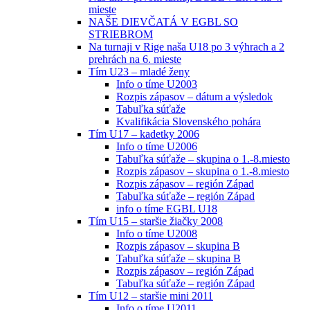
mieste
NAŠE DIEVČATÁ V EGBL SO
STRIEBROM
Na turnaji v Rige naša U18 po 3 výhrach a 2
prehrách na 6. mieste
Tím U23 – mladé ženy
Info o tíme U2003
Rozpis zápasov – dátum a výsledok
Tabuľka súťaže
Kvalifikácia Slovenského pohára
Tím U17 – kadetky 2006
Info o tíme U2006
Tabuľka súťaže – skupina o 1.-8.miesto
Rozpis zápasov – skupina o 1.-8.miesto
Rozpis zápasov – región Západ
Tabuľka súťaže – región Západ
info o tíme EGBL U18
Tím U15 – staršie žiačky 2008
Info o tíme U2008
Rozpis zápasov – skupina B
Tabuľka súťaže – skupina B
Rozpis zápasov – región Západ
Tabuľka súťaže – región Západ
Tím U12 – staršie mini 2011
Info o tíme U2011