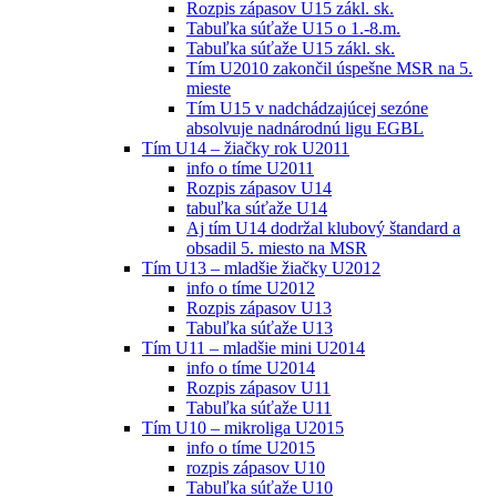
Rozpis zápasov U15 zákl. sk.
Tabuľka súťaže U15 o 1.-8.m.
Tabuľka súťaže U15 zákl. sk.
Tím U2010 zakončil úspešne MSR na 5.
mieste
Tím U15 v nadchádzajúcej sezóne
absolvuje nadnárodnú ligu EGBL
Tím U14 – žiačky rok U2011
info o tíme U2011
Rozpis zápasov U14
tabuľka súťaže U14
Aj tím U14 dodržal klubový štandard a
obsadil 5. miesto na MSR
Tím U13 – mladšie žiačky U2012
info o tíme U2012
Rozpis zápasov U13
Tabuľka súťaže U13
Tím U11 – mladšie mini U2014
info o tíme U2014
Rozpis zápasov U11
Tabuľka súťaže U11
Tím U10 – mikroliga U2015
info o tíme U2015
rozpis zápasov U10
Tabuľka súťaže U10