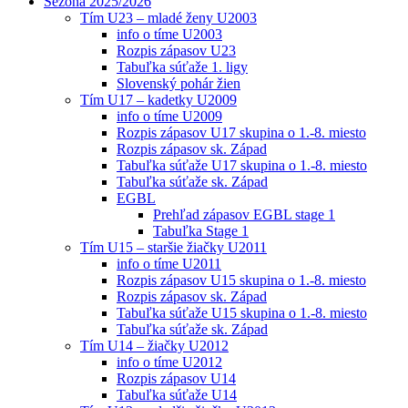
Sezóna 2025/2026
Tím U23 – mladé ženy U2003
info o tíme U2003
Rozpis zápasov U23
Tabuľka súťaže 1. ligy
Slovenský pohár žien
Tím U17 – kadetky U2009
info o tíme U2009
Rozpis zápasov U17 skupina o 1.-8. miesto
Rozpis zápasov sk. Západ
Tabuľka súťaže U17 skupina o 1.-8. miesto
Tabuľka súťaže sk. Západ
EGBL
Prehľad zápasov EGBL stage 1
Tabuľka Stage 1
Tím U15 – staršie žiačky U2011
info o tíme U2011
Rozpis zápasov U15 skupina o 1.-8. miesto
Rozpis zápasov sk. Západ
Tabuľka súťaže U15 skupina o 1.-8. miesto
Tabuľka súťaže sk. Západ
Tím U14 – žiačky U2012
info o tíme U2012
Rozpis zápasov U14
Tabuľka súťaže U14