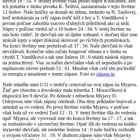
navrch 16 : 14. V druhej štvrtine však prišiel nápor Košičaniek, keď
ich potiahla v útoku pivotka K. Šedivá, zaznamenala v tejto štvrtine
12 bodov. Naše hráčky sa dostali do útlmu, nedarilo sa N. Taušovej,
keď nedokázala za celý zápas trafiť kôš z hry a T. Vandlíková v
prvom polčase zahodila viacero sľubných príležitostí ako aj strát.
Súper v polčase viedol už o 10 bodov 24 : 34. V tretej štvrtine na
nás bolo vidieť, že dievčatá nie sú úplne zohrané, v útočnej fáze sme
strácali lopty a súper dokázal skórovať po rýchlych protiútokoch.
Na konci štvrtiny sme prehrávali už 37 : 56. Naše dievčatá to však
nevzdávali. Konečne nám začala fungovať obrana a v útoku sa
chytili T. Vandlíková a tak sme šnúrou 10 : 0 stiahli náskok súpera
na jednociferný. Viac sa naším dievčatám však už nepodarilo a po
napínavom závere prehrali 53 : 61. Musíme však celý tím pochváliť
za energiu a nasadenie v tomto zápase. Foto zo
zápasu tu
Naše mladšie mini U11 v nedeľu cestovali na svoj zápas na Myjavu.
Žiaľ pre chorobu a dovolenky mala trénerka T. Moravčíková k
dispozícii len 9 dievčat. Po dohode s trénerkou Myjavy D.
Oslejovou sme však zápasy odohrali. Oba tímy príkladne bojovali a
striedali sa vo vedení. Po prvej štvrtine viedla Myjava, v polčase
však bola už vo vedení Turá 12 : 11. V tretej štvrtine išla do vedenia
opäť Myjava, ale vyrovnali sme do konca štvrtiny na 17 : 17, a tak
sa rozhodovalo v záverečnej štvrtine. Opäť išli do vedenia na krátko
myjavské dievčatá, ale následne šnúrou 14 : 0 naše hráčky rozhodli
o svojom víťazstve 31 : 19. V druhom zápase nám však Myjavky