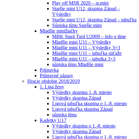
Play off MSR 2020 – st.mini
Staršie mini U12, skupina Západ –
Výsledky
Staršie mini U12, skupina Západ – tabuľka
Súpiska tímu Staršie mini
Mladšie minižiačky
MBK Stará Turá U2009 – info o tíme
Mladšie mini U11 – Výsledky
Mladšie mini U11 – Výsledky 3×3
Mladšie mini U11 – tabuľka súťaže
Mladšie mini U11 – tabulka 3×3
súpiska tímu Mladšie mini
Prípravka
Prípravné zápasy
Hracie obdobie 2018/2019
1. Liga ženy
Výsledky skupina 1.-8. miesto
Výsledky skupina Západ
Ligová tabuľka skupina o 1.-8. miesto
Ligová tabuľka skupina Západ
súpiska tímu
Kadetky U17
Výsledky skupina o 1.-8. miesto
Výsledky skupina Západ
Ligová tabuľka skupina o 1.-8. miesto