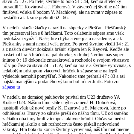
stavu 25 : 27. Po tretej štvrtine to bolo 51 : 44, keď sa strelecky
presadili T. Kovárová a J. Fáberová. V záverečnej štvrtine náš tím
finišoval vďaka 8 bodom V. Machlovej, ale na zvrat v zápase to
nestačilo a tak sme prehrali 62 : 66.
V nedeľu staršie žiačky narazili na súperky z Piešťan. Piešťanský
tím pricestoval len s 8 hráčkami. Toto oslabenie súpera sme však
nedokázali využiť. Našej hre chýbala energia a nasadenie, a tak
Piešťanky s nami nemali veľa práce. Po prvej štvrtine viedli 14 : 21
a z našich dievčat dokázala brániť súpera len P. Rayová. Keďže ale
basketbal hrá 5 hráčok na palubovke, v druhej štvrtine nás súper
šnúrou 0 : 19 dokonale zmasakroval a rozhodol o svojom víťazstve
už v polčase za stavu 24 : 51. Aj keď sa hra v 3 štvrtine vyrovnala, s
ledabolým prístupom viacerých hráčok k zápase sme na lepší
výsledok nemohli pomýšľať. Nakoniec sme prehrali 47 : 83 a asi
najsklamanejším z podaného výkonu bol tréner Jurík. Foto zo
zápasu tu
V nedeľu na domácej palubovke privítal tím U23 družstvo YA
Košice U23. Nášmu tímu stále chýba zranená H. Dobošová,
nastúpili však už nové posily K. Dzurová a S. Majerová, ktoré po
odhlásení sa Trnavy zo súťaže prešli do nášho tímu. Už od samého
začiatku oba tímy hrali v tempe a aktívne bránili. Občas sa medzi
hráčkami aj iskrilo a tak rozhodcovia často pískali nedovolené
zákroky. Hra bola do konca štvrtiny vyrovnaná, náš tím mal mierne