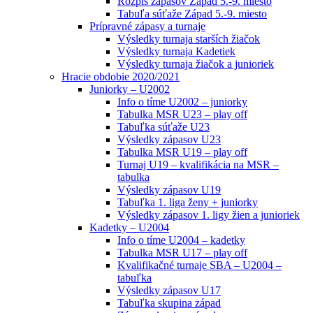
Rozpis zápasov Západ 5.-9. miesto
Tabuľa súťaže Západ 5.-9. miesto
Prípravné zápasy a turnaje
Výsledky turnaja starších žiačok
Výsledky turnaja Kadetiek
Výsledky turnaja žiačok a junioriek
Hracie obdobie 2020/2021
Juniorky – U2002
Info o tíme U2002 – juniorky
Tabulka MSR U23 – play off
Tabuľka súťaže U23
Výsledky zápasov U23
Tabulka MSR U19 – play off
Turnaj U19 – kvalifikácia na MSR –
tabulka
Výsledky zápasov U19
Tabuľka 1. liga ženy + juniorky
Výsledky zápasov 1. ligy žien a junioriek
Kadetky – U2004
Info o tíme U2004 – kadetky
Tabulka MSR U17 – play off
Kvalifikačné turnaje SBA – U2004 –
tabuľka
Výsledky zápasov U17
Tabuľka skupina západ