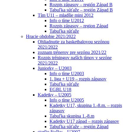
Rozpis zápasov – región Západ B
Tabuľka súťaže – región Západ B
Tím U11 – mladšie mini 2012
Info o tíme U2012
Rozpis zápasov – region Západ
Tabuľka súťaže
Hracie obdobie 2021/2022
Ohliadnutie za basketbalovou sezónou
2021/2022
zoznam trénerov pre sezónu 2021/22
Rozpis tréningov naších tímov v sezóne
2021/2022
Juniorky – U2003
Info o tíme U2003
1. liga + U19 – rozpis zápasov
Tabuľka súťaže
EGBL U18
Kadetky – U2005
Info o tíme U2005
Kadetky U17, skupina 1.-8.m. – rozpis
zápasov
Tabuľka skupina 1.-8.m
Kadetky U17 západ – rozpis zápasov
Tabuľka súťaže – región Západ
staršie žiačky – U2007