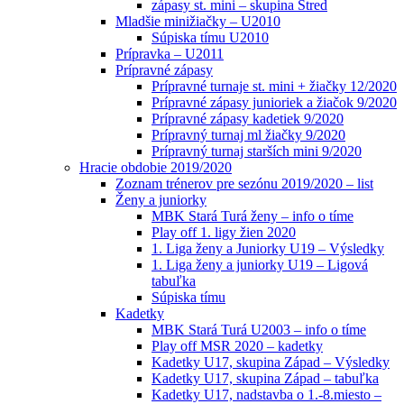
zápasy st. mini – skupina Stred
Mladšie minižiačky – U2010
Súpiska tímu U2010
Prípravka – U2011
Prípravné zápasy
Prípravné turnaje st. mini + žiačky 12/2020
Prípravné zápasy junioriek a žiačok 9/2020
Prípravné zápasy kadetiek 9/2020
Prípravný turnaj ml žiačky 9/2020
Prípravný turnaj starších mini 9/2020
Hracie obdobie 2019/2020
Zoznam trénerov pre sezónu 2019/2020 – list
Ženy a juniorky
MBK Stará Turá ženy – info o tíme
Play off 1. ligy žien 2020
1. Liga ženy a Juniorky U19 – Výsledky
1. Liga ženy a juniorky U19 – Ligová
tabuľka
Súpiska tímu
Kadetky
MBK Stará Turá U2003 – info o tíme
Play off MSR 2020 – kadetky
Kadetky U17, skupina Západ – Výsledky
Kadetky U17, skupina Západ – tabuľka
Kadetky U17, nadstavba o 1.-8.miesto –