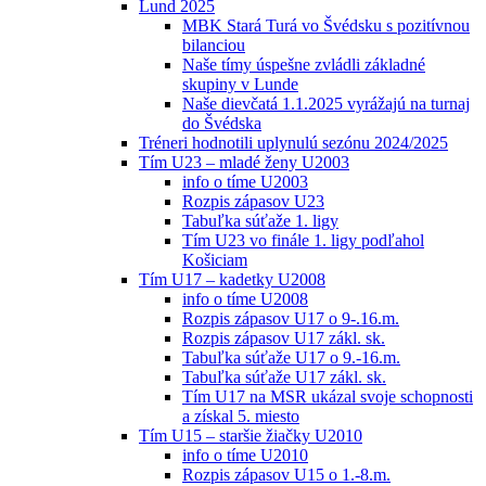
Lund 2025
MBK Stará Turá vo Švédsku s pozitívnou
bilanciou
Naše tímy úspešne zvládli základné
skupiny v Lunde
Naše dievčatá 1.1.2025 vyrážajú na turnaj
do Švédska
Tréneri hodnotili uplynulú sezónu 2024/2025
Tím U23 – mladé ženy U2003
info o tíme U2003
Rozpis zápasov U23
Tabuľka súťaže 1. ligy
Tím U23 vo finále 1. ligy podľahol
Košiciam
Tím U17 – kadetky U2008
info o tíme U2008
Rozpis zápasov U17 o 9-.16.m.
Rozpis zápasov U17 zákl. sk.
Tabuľka súťaže U17 o 9.-16.m.
Tabuľka súťaže U17 zákl. sk.
Tím U17 na MSR ukázal svoje schopnosti
a získal 5. miesto
Tím U15 – staršie žiačky U2010
info o tíme U2010
Rozpis zápasov U15 o 1.-8.m.