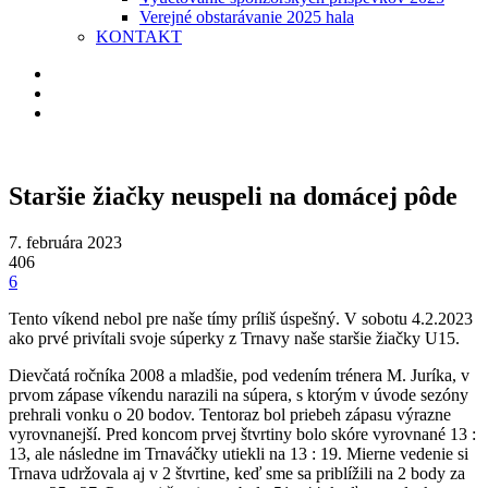
Verejné obstarávanie 2025 hala
KONTAKT
Staršie žiačky neuspeli na domácej pôde
7. februára 2023
406
6
Tento víkend nebol pre naše tímy príliš úspešný. V sobotu 4.2.2023
ako prvé privítali svoje súperky z Trnavy naše staršie žiačky U15.
Dievčatá ročníka 2008 a mladšie, pod vedením trénera M. Juríka, v
prvom zápase víkendu narazili na súpera, s ktorým v úvode sezóny
prehrali vonku o 20 bodov. Tentoraz bol priebeh zápasu výrazne
vyrovnanejší. Pred koncom prvej štvrtiny bolo skóre vyrovnané 13 :
13, ale následne im Trnaváčky utiekli na 13 : 19. Mierne vedenie si
Trnava udržovala aj v 2 štvrtine, keď sme sa priblížili na 2 body za