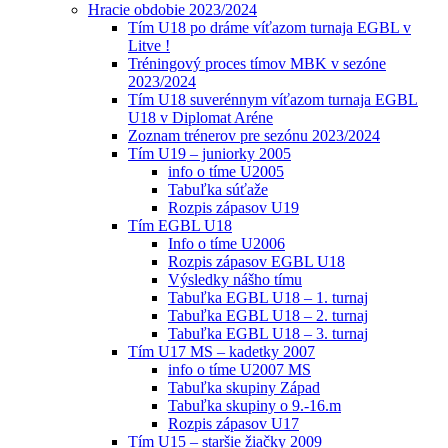
Hracie obdobie 2023/2024
Tím U18 po dráme víťazom turnaja EGBL v
Litve !
Tréningový proces tímov MBK v sezóne
2023/2024
Tím U18 suverénnym víťazom turnaja EGBL
U18 v Diplomat Aréne
Zoznam trénerov pre sezónu 2023/2024
Tím U19 – juniorky 2005
info o tíme U2005
Tabuľka súťaže
Rozpis zápasov U19
Tím EGBL U18
Info o tíme U2006
Rozpis zápasov EGBL U18
Výsledky nášho tímu
Tabuľka EGBL U18 – 1. turnaj
Tabuľka EGBL U18 – 2. turnaj
Tabuľka EGBL U18 – 3. turnaj
Tím U17 MS – kadetky 2007
info o tíme U2007 MS
Tabuľka skupiny Západ
Tabuľka skupiny o 9.-16.m
Rozpis zápasov U17
Tím U15 – staršie žiačky 2009