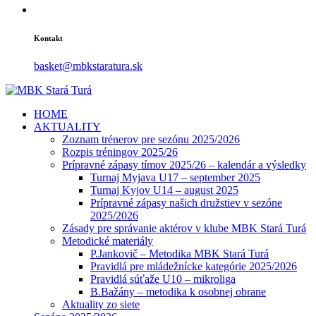
Kontakt
basket@mbkstaratura.sk
HOME
AKTUALITY
Zoznam trénerov pre sezónu 2025/2026
Rozpis tréningov 2025/26
Prípravné zápasy tímov 2025/26 – kalendár a výsledky
Turnaj Myjava U17 – september 2025
Turnaj Kyjov U14 – august 2025
Prípravné zápasy našich družstiev v sezóne
2025/2026
Zásady pre správanie aktérov v klube MBK Stará Turá
Metodické materiály
P.Jankovič – Metodika MBK Stará Turá
Pravidlá pre mládežnícke kategórie 2025/2026
Pravidlá súťaže U10 – mikroliga
B.Bažány – metodika k osobnej obrane
Aktuality zo siete