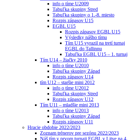
info o tíme U2009
Tabuľka skupiny Stred
Tabuľka skupiny o 1.-8. miesto
Rozpis zápasov U15
EGBL U15
Rozpis zápasov EGBL U15
Výsledky nášho tímu
Tím U15 vyrazil na tretí turnaj
EGBL do Tallinnu
Tabuľka EGBL U15 – 1. turnaj
Tím U14 – žiačky 2010
info o tíme U2010
Tabuľka skupiny Západ
Rozpis zápasov U14
tím U12 – staršie mini 2012
info o tíme U2012
Tabuľka skupiny Stred
Rozpis zápasov U12
Tím U11 – mladšie mini 2013
info o tíme U2013
Tabuľka skupiny Západ
Rozpis zápasov U11
Hracie obdobie 2022/2023
Zoznam trénerov pre sezónu 2022/2023
Náš tím v prvom turnaji EGBL v Litve na 4.