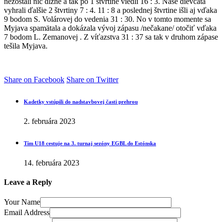
nezostali nič dlžné a tak po 1 štvrtine viedli 16 : 3. Naše dievčatá
vyhrali ďalšie 2 štvrtiny 7 : 4. 11 : 8 a poslednej štvrtine išli aj vďaka
9 bodom S. Volárovej do vedenia 31 : 30. No v tomto momente sa
Myjava spamätala a dokázala vývoj zápasu /nečakane/ otočiť vďaka
7 bodom L. Zemanovej . Z víťazstva 31 : 37 sa tak v druhom zápase
tešila Myjava.
Share on Facebook
Share on Twitter
Kadetky vstúpili do nadstavbovej časti prehrou
2. februára 2023
Tím U18 cestuje na 3. turnaj sezóny EGBL do Estónska
14. februára 2023
Leave a Reply
Your Name
Email Address