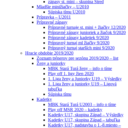
zápasy st. mini – skupina Stred
Mladšie minižiačky – U2010
Súpiska tímu U2010
Prípravka – U2011
Prípravné zápasy
Prípravné turnaje st. mini + žiačky 12/2020
Prípravné zápasy junioriek a žiačok 9/2020
Prípravné zápasy kadetiek 9/2020
Prípravný turnaj ml žiačky 9/2020
Prípravný turnaj starších mini 9/2020
Hracie obdobie 2019/2020
Zoznam trénerov pre sezónu 2019/2020 – list
Ženy a juniorky
MBK Stará Turá ženy – info o tíme
Play off 1. ligy žien 2020
1. Liga ženy a Juniorky U19 – Výsledky
1. Liga ženy a juniorky U19 – Ligová
tabuľka
Súpiska tímu
Kadetky
MBK Stará Turá U2003 – info o tíme
Play off MSR 2020 – kadetky
Kadetky U17, skupina Západ – Výsledky
Kadetky U17, skupina Západ – tabuľka
Kadetky U17, nadstavba o 1.-8.miesto –