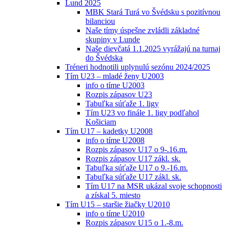
Lund 2025
MBK Stará Turá vo Švédsku s pozitívnou
bilanciou
Naše tímy úspešne zvládli základné
skupiny v Lunde
Naše dievčatá 1.1.2025 vyrážajú na turnaj
do Švédska
Tréneri hodnotili uplynulú sezónu 2024/2025
Tím U23 – mladé ženy U2003
info o tíme U2003
Rozpis zápasov U23
Tabuľka súťaže 1. ligy
Tím U23 vo finále 1. ligy podľahol
Košiciam
Tím U17 – kadetky U2008
info o tíme U2008
Rozpis zápasov U17 o 9-.16.m.
Rozpis zápasov U17 zákl. sk.
Tabuľka súťaže U17 o 9.-16.m.
Tabuľka súťaže U17 zákl. sk.
Tím U17 na MSR ukázal svoje schopnosti
a získal 5. miesto
Tím U15 – staršie žiačky U2010
info o tíme U2010
Rozpis zápasov U15 o 1.-8.m.