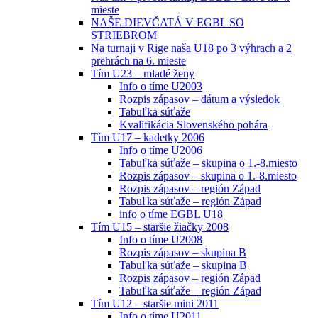
mieste
NAŠE DIEVČATÁ V EGBL SO
STRIEBROM
Na turnaji v Rige naša U18 po 3 výhrach a 2
prehrách na 6. mieste
Tím U23 – mladé ženy
Info o tíme U2003
Rozpis zápasov – dátum a výsledok
Tabuľka súťaže
Kvalifikácia Slovenského pohára
Tím U17 – kadetky 2006
Info o tíme U2006
Tabuľka súťaže – skupina o 1.-8.miesto
Rozpis zápasov – skupina o 1.-8.miesto
Rozpis zápasov – región Západ
Tabuľka súťaže – región Západ
info o tíme EGBL U18
Tím U15 – staršie žiačky 2008
Info o tíme U2008
Rozpis zápasov – skupina B
Tabuľka súťaže – skupina B
Rozpis zápasov – región Západ
Tabuľka súťaže – región Západ
Tím U12 – staršie mini 2011
Info o tíme U2011