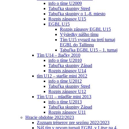
info o tíme U2009
Tabuľka skupiny Stred
Tabuľka skupiny o 1.-8. miesto
Rozpis zápasov U15
EGBL U15
Rozpis zápasov EGBL U15
Výsledky nášho tímu
Tím U15 vyrazil na tretí turnaj
EGBL do Tallinnu
Tabuľka EGBL U15 – 1. turnaj
Tím U14 – žiačky 2010
info o tíme U2010
Tabuľka skupiny Západ
Rozpis zápasov U14
tím U12 – staršie mini 2012
info o tíme U2012
Tabuľka skupiny Stred
Rozpis zápasov U12
Tím U11 – mladšie mini 2013
info o tíme U2013
Tabuľka skupiny Západ
Rozpis zápasov U11
Hracie obdobie 2022/2023
Zoznam trénerov pre sezónu 2022/2023
Náš tím v prvom turnaji EGBL v Litve na 4.