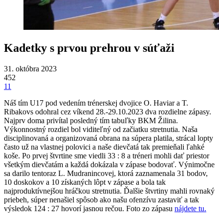
Kadetky s prvou prehrou v súťaži
31. októbra 2023
452
11
Náš tím U17 pod vedením trénerskej dvojice O. Haviar a T.
Ribakovs odohral cez víkend 28.-29.10.2023 dva rozdielne zápasy.
Najprv doma privítal posledný tím tabuľky BKM Žilina.
Výkonnostný rozdiel bol viditeľný od začiatku stretnutia. Naša
disciplinovaná a organizovaná obrana na súpera platila, strácal lopty
často už na vlastnej polovici a naše dievčatá tak premieňali ľahké
koše. Po prvej štvrtine sme viedli 33 : 8 a tréneri mohli dať priestor
všetkým dievčatám a každá dokázala v zápase bodovať. Výnimočne
sa darilo tentoraz L. Mudranincovej, ktorá zaznamenala 31 bodov,
10 doskokov a 10 získaných lôpt v zápase a bola tak
najproduktívnejšou hráčkou stretnutia. Ďalšie štvrtiny mahli rovnaký
priebeh, súper nenašiel spôsob ako našu ofenzívu zastaviť a tak
výsledok 124 : 27 hovorí jasnou rečou. Foto zo zápasu
nájdete tu.