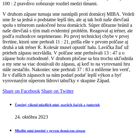
100 : 2 pravdivo zobrazuje rozdiel medzi tímami.
V druhom zápase turnaja sme nastúpili proti domácej MIBA. Vedeli
sme že sa jedná o podstatne lepší tím, ale aj tak boli naše dievčatá
spolu s trénerom zaskočené hrou domácich. Súper dôrazne bránil a
naše dievčatá s tým mali evidentný problém. Reagoval aj tréner, ale
podľa rozhodcov neprimerane. Po prvej technickej chybe v prvej
štvrtine, ktorú sme prehrali 11 : 21, prišla ešte v prvom polčase aj
druhá a tak tréner R. Kolesár musel opustiť halu. Lavička žiaľ už
priebeh zápasu nezvládla. V polčase sme prehrávali 13 : 47 a o
zápase bolo rozhodnuté. V druhom pločase sa hra trochu ukľudnila
a my sme sa viac dostávali do zápasu, aj keď to na vyrovnanú hru
stále nestačilo. Nakoniec sme prehrali 37 : 83 a môžeme len veriť,
že v ďalších zápasoch sa nám podarí podať lepší výkon a byť
vyrovnaným súperom lídrovi tabuľky v skupine Západ.
Share on Facebook
Share on Twitter
Úspešný víkend mladších mini, starších žiačok a junioriek
24. októbra 2023
Mladšie mini úspešné v prvom domácom zápase