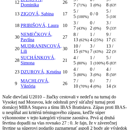
12
26
Dominika
7
1
8
2
(71%)
(0%)
(63%)
(0
5 /
5 /
13
ZIGOVÁ, Sabina
17
0 / 0
0 / 
5
5
(100%)
(100%)
3 /
0 /
3 /
18
PRIBIŠOVÁ, Laura
10
0 / 
7
2
9
(43%)
(0%)
(33%)
NEMEČKOVÁ,
8 /
1 /
9 /
0 /
30
27
Pavlína
13
4
17
2
(62%)
(25%)
(53%)
(0
MUDRANINCOVÁ,
10 /
3 /
13 /
2 /
20
30
Lili
15
7
22
3
(67%)
(43%)
(59%)
(
SUCHÁNKOVÁ,
4 /
1 /
5 /
28
21
0 / 
Simona
5
1
6
(80%)
(100%)
(83%)
4 /
0 /
4 /
23
DZUROVÁ, Kristína
10
0 / 
5
3
8
(80%)
(0%)
(50%)
MACHLOVÁ,
7 /
0 /
7 /
9
26
0 / 
Viktória
10
4
14
(70%)
(0%)
(50%)
Naše dievčatá U2010 – žiačky cestovali v nedeľu na turnaj do
Vysokej nad Moravou, kde odohrali prvý súťažný turnaj proti
domácej MIBA Stupava a tímu IBAS Bratislava. Zápas proti IBAS-
u nespĺňal ani kritériá tréningového zápasu, keďže súper
výkonnostne v tejto kategórii výrazne zaostáva. Prvá aj druhá
štvrtina dopadli na vlas rovnako 27 : 0. Je fajn, že v záverečnej
štvrtine sa súperovi podarilo zaznamenať aspoň 2 body ale výsledok