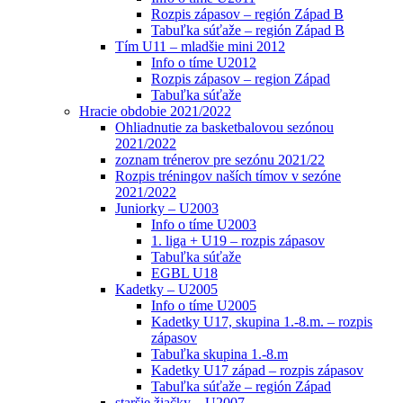
Rozpis zápasov – región Západ B
Tabuľka súťaže – región Západ B
Tím U11 – mladšie mini 2012
Info o tíme U2012
Rozpis zápasov – region Západ
Tabuľka súťaže
Hracie obdobie 2021/2022
Ohliadnutie za basketbalovou sezónou
2021/2022
zoznam trénerov pre sezónu 2021/22
Rozpis tréningov naších tímov v sezóne
2021/2022
Juniorky – U2003
Info o tíme U2003
1. liga + U19 – rozpis zápasov
Tabuľka súťaže
EGBL U18
Kadetky – U2005
Info o tíme U2005
Kadetky U17, skupina 1.-8.m. – rozpis
zápasov
Tabuľka skupina 1.-8.m
Kadetky U17 západ – rozpis zápasov
Tabuľka súťaže – región Západ
staršie žiačky – U2007