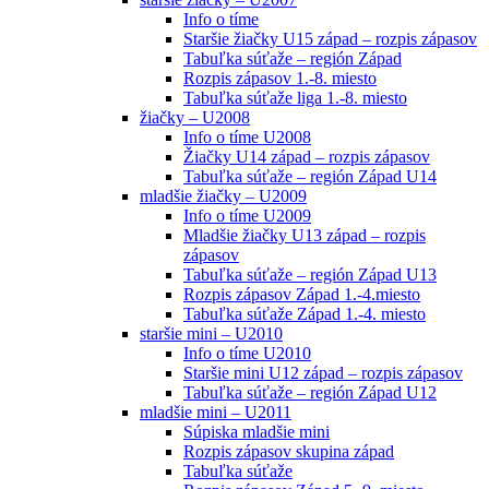
Info o tíme
Staršie žiačky U15 západ – rozpis zápasov
Tabuľka súťaže – región Západ
Rozpis zápasov 1.-8. miesto
Tabuľka súťaže liga 1.-8. miesto
žiačky – U2008
Info o tíme U2008
Žiačky U14 západ – rozpis zápasov
Tabuľka súťaže – región Západ U14
mladšie žiačky – U2009
Info o tíme U2009
Mladšie žiačky U13 západ – rozpis
zápasov
Tabuľka súťaže – región Západ U13
Rozpis zápasov Západ 1.-4.miesto
Tabuľka súťaže Západ 1.-4. miesto
staršie mini – U2010
Info o tíme U2010
Staršie mini U12 západ – rozpis zápasov
Tabuľka súťaže – región Západ U12
mladšie mini – U2011
Súpiska mladšie mini
Rozpis zápasov skupina západ
Tabuľka súťaže