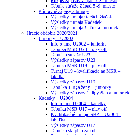
Rozpis zápasov Západ 5.-9. miesto
Tabuľa súťaže Západ 5.-9. miesto
Prípravné zápasy a turnaje
Výsledky turnaja starších žiačok
Výsledky turnaja Kadetiek
Výsledky turnaja žiačok a junioriek
Hracie obdobie 2020/2021
Juniorky – U2002
Info o tíme U2002 – juniorky
Tabulka MSR U23 – play off
Tabuľka súťaže U23
Výsledky zápasov U23
Tabulka MSR U19 – play off
Turnaj U19 – kvalifikácia na MSR –
tabulka
Výsledky zápasov U19
Tabuľka 1. liga ženy + juniorky
Výsledky zápasov 1. ligy žien a junioriek
Kadetky – U2004
Info o tíme U2004 – kadetky
Tabulka MSR U17 – play off
Kvalifikačné turnaje SBA – U2004 –
tabuľka
Výsledky zápasov U17
Tabuľka skupina západ