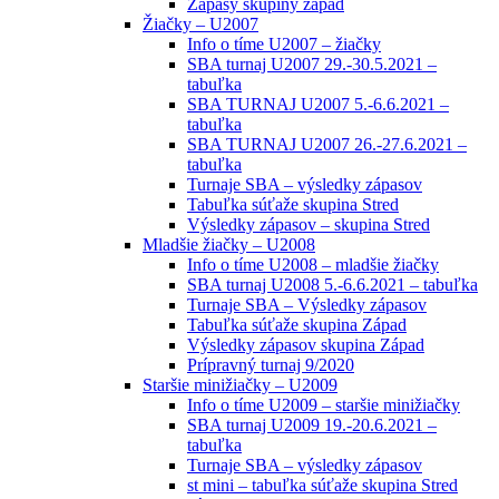
Zápasy skupiny západ
Žiačky – U2007
Info o tíme U2007 – žiačky
SBA turnaj U2007 29.-30.5.2021 –
tabuľka
SBA TURNAJ U2007 5.-6.6.2021 –
tabuľka
SBA TURNAJ U2007 26.-27.6.2021 –
tabuľka
Turnaje SBA – výsledky zápasov
Tabuľka súťaže skupina Stred
Výsledky zápasov – skupina Stred
Mladšie žiačky – U2008
Info o tíme U2008 – mladšie žiačky
SBA turnaj U2008 5.-6.6.2021 – tabuľka
Turnaje SBA – Výsledky zápasov
Tabuľka súťaže skupina Západ
Výsledky zápasov skupina Západ
Prípravný turnaj 9/2020
Staršie minižiačky – U2009
Info o tíme U2009 – staršie minižiačky
SBA turnaj U2009 19.-20.6.2021 –
tabuľka
Turnaje SBA – výsledky zápasov
st mini – tabuľka súťaže skupina Stred