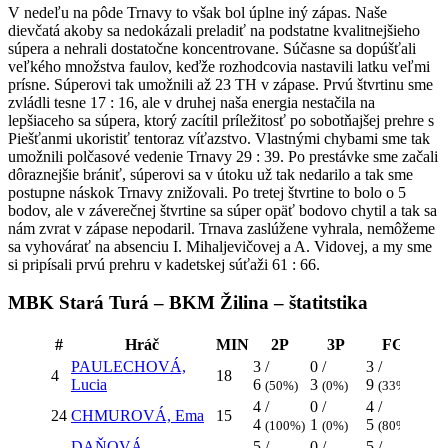
V nedeľu na pôde Trnavy to však bol úplne iný zápas. Naše
dievčatá akoby sa nedokázali preladiť na podstatne kvalitnejšieho
súpera a nehrali dostatočne koncentrovane. Súčasne sa dopúšťali
veľkého množstva faulov, keďže rozhodcovia nastavili latku veľmi
prísne. Súperovi tak umožnili až 23 TH v zápase. Prvú štvrtinu sme
zvládli tesne 17 : 16, ale v druhej naša energia nestačila na
lepšiaceho sa súpera, ktorý zacítil príležitosť po sobotňajšej prehre s
Piešťanmi ukoristiť tentoraz víťazstvo. Vlastnými chybami sme tak
umožnili polčasové vedenie Trnavy 29 : 39. Po prestávke sme začali
dôraznejšie brániť, súperovi sa v útoku už tak nedarilo a tak sme
postupne náskok Trnavy znižovali. Po tretej štvrtine to bolo o 5
bodov, ale v záverečnej štvrtine sa súper opäť bodovo chytil a tak sa
nám zvrat v zápase nepodaril. Trnava zaslúžene vyhrala, nemôžeme
sa vyhovárať na absenciu I. Mihaljevičovej a A. Vidovej, a my sme
si pripísali prvú prehru v kadetskej súťaži 61 : 66.
MBK Stará Turá – BKM Žilina – štatitstika
#
Hráč
MIN
2P
3P
FG
PAULECHOVÁ,
3 /
0 /
3 /
4
18
0 / 
Lucia
6
3
9
(50%)
(0%)
(33%)
4 /
0 /
4 /
1 /
24
CHMUROVÁ, Ema
15
4
1
5
1
(100%)
(0%)
(80%)
(
DAŇOVÁ,
5 /
0 /
5 /
0 /