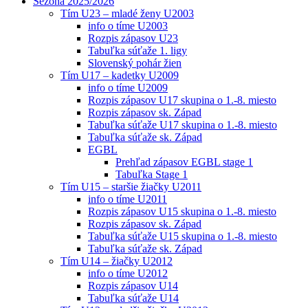
Sezóna 2025/2026
Tím U23 – mladé ženy U2003
info o tíme U2003
Rozpis zápasov U23
Tabuľka súťaže 1. ligy
Slovenský pohár žien
Tím U17 – kadetky U2009
info o tíme U2009
Rozpis zápasov U17 skupina o 1.-8. miesto
Rozpis zápasov sk. Západ
Tabuľka súťaže U17 skupina o 1.-8. miesto
Tabuľka súťaže sk. Západ
EGBL
Prehľad zápasov EGBL stage 1
Tabuľka Stage 1
Tím U15 – staršie žiačky U2011
info o tíme U2011
Rozpis zápasov U15 skupina o 1.-8. miesto
Rozpis zápasov sk. Západ
Tabuľka súťaže U15 skupina o 1.-8. miesto
Tabuľka súťaže sk. Západ
Tím U14 – žiačky U2012
info o tíme U2012
Rozpis zápasov U14
Tabuľka súťaže U14