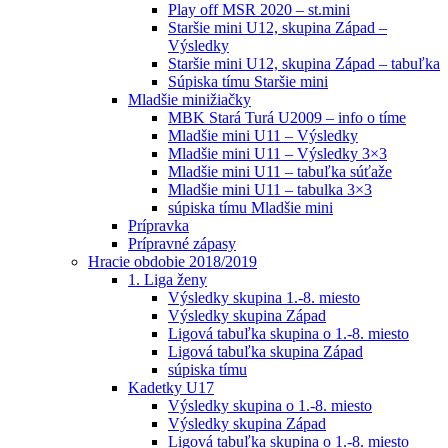
Play off MSR 2020 – st.mini
Staršie mini U12, skupina Západ –
Výsledky
Staršie mini U12, skupina Západ – tabuľka
Súpiska tímu Staršie mini
Mladšie minižiačky
MBK Stará Turá U2009 – info o tíme
Mladšie mini U11 – Výsledky
Mladšie mini U11 – Výsledky 3×3
Mladšie mini U11 – tabuľka súťaže
Mladšie mini U11 – tabulka 3×3
súpiska tímu Mladšie mini
Prípravka
Prípravné zápasy
Hracie obdobie 2018/2019
1. Liga ženy
Výsledky skupina 1.-8. miesto
Výsledky skupina Západ
Ligová tabuľka skupina o 1.-8. miesto
Ligová tabuľka skupina Západ
súpiska tímu
Kadetky U17
Výsledky skupina o 1.-8. miesto
Výsledky skupina Západ
Ligová tabuľka skupina o 1.-8. miesto