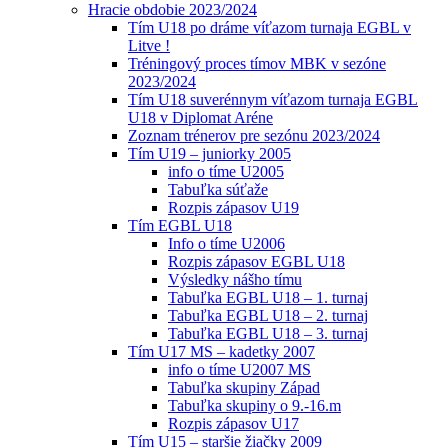
Hracie obdobie 2023/2024
Tím U18 po dráme víťazom turnaja EGBL v
Litve !
Tréningový proces tímov MBK v sezóne
2023/2024
Tím U18 suverénnym víťazom turnaja EGBL
U18 v Diplomat Aréne
Zoznam trénerov pre sezónu 2023/2024
Tím U19 – juniorky 2005
info o tíme U2005
Tabuľka súťaže
Rozpis zápasov U19
Tím EGBL U18
Info o tíme U2006
Rozpis zápasov EGBL U18
Výsledky nášho tímu
Tabuľka EGBL U18 – 1. turnaj
Tabuľka EGBL U18 – 2. turnaj
Tabuľka EGBL U18 – 3. turnaj
Tím U17 MS – kadetky 2007
info o tíme U2007 MS
Tabuľka skupiny Západ
Tabuľka skupiny o 9.-16.m
Rozpis zápasov U17
Tím U15 – staršie žiačky 2009