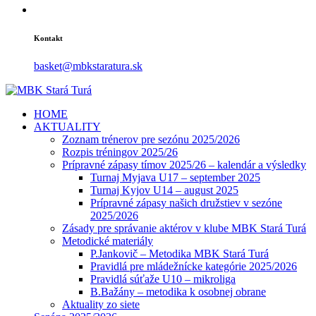
Kontakt
basket@mbkstaratura.sk
HOME
AKTUALITY
Zoznam trénerov pre sezónu 2025/2026
Rozpis tréningov 2025/26
Prípravné zápasy tímov 2025/26 – kalendár a výsledky
Turnaj Myjava U17 – september 2025
Turnaj Kyjov U14 – august 2025
Prípravné zápasy našich družstiev v sezóne
2025/2026
Zásady pre správanie aktérov v klube MBK Stará Turá
Metodické materiály
P.Jankovič – Metodika MBK Stará Turá
Pravidlá pre mládežnícke kategórie 2025/2026
Pravidlá súťaže U10 – mikroliga
B.Bažány – metodika k osobnej obrane
Aktuality zo siete