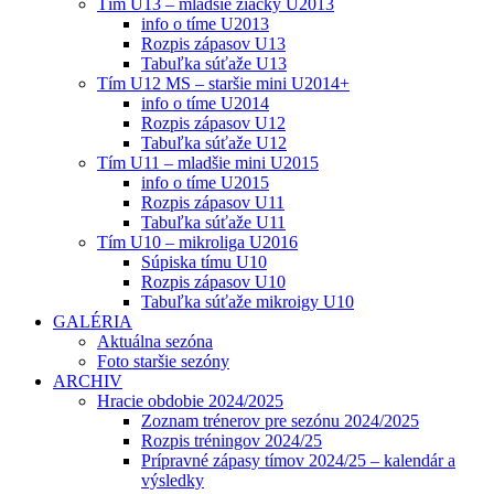
Tím U13 – mladšie žiačky U2013
info o tíme U2013
Rozpis zápasov U13
Tabuľka súťaže U13
Tím U12 MS – staršie mini U2014+
info o tíme U2014
Rozpis zápasov U12
Tabuľka súťaže U12
Tím U11 – mladšie mini U2015
info o tíme U2015
Rozpis zápasov U11
Tabuľka súťaže U11
Tím U10 – mikroliga U2016
Súpiska tímu U10
Rozpis zápasov U10
Tabuľka súťaže mikroigy U10
GALÉRIA
Aktuálna sezóna
Foto staršie sezóny
ARCHIV
Hracie obdobie 2024/2025
Zoznam trénerov pre sezónu 2024/2025
Rozpis tréningov 2024/25
Prípravné zápasy tímov 2024/25 – kalendár a
výsledky