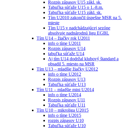
Rozpis zápasov U15 zákl. sk.
Tabuľka súťaže U15 o 1.-8.m.
Tabuľka súťaže U15 zákl. sk.
Tím U2010 zakončil úspešne MSR na 5.
mieste
Tím U15 v nadchádzajúcej sezóne
absolvuje nadnárodnú ligu EGBL
Tím U14 – žiačky rok U2011
info o tíme U2011
Rozpis zápasov U14
tabuľka súťaže U14
Aj tím U14 dodržal klubový štandard a
obsadil 5. miesto na MSR
Tím U13 – mladšie žiačky U2012
info o tíme U2012
Rozpis zápasov U13
Tabuľka súťaže U13
Tím U11 – mladšie mini U2014
info o tíme U2014
Rozpis zápasov U11
Tabuľka súťaže U11
Tím U10 – mikroliga U2015
info o tíme U2015
rozpis zápasov U10
Tabuľka súťaže U10