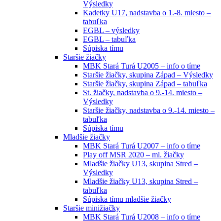
Výsledky
Kadetky U17, nadstavba o 1.-8. miesto –
tabuľka
EGBL – výsledky
EGBL – tabuľka
Súpiska tímu
Staršie žiačky
MBK Stará Turá U2005 – info o tíme
Staršie žiačky, skupina Západ – Výsledky
Staršie žiačky, skupina Západ – tabuľka
St. žiačky, nadstavba o 9.-14. miesto –
Výsledky
Staršie žiačky, nadstavba o 9.-14. miesto –
tabuľka
Súpiska tímu
Mladšie žiačky
MBK Stará Turá U2007 – info o tíme
Play off MSR 2020 – ml. žiačky
Mladšie žiačky U13, skupina Stred –
Výsledky
Mladšie žiačky U13, skupina Stred –
tabuľka
Súpiska tímu mladšie žiačky
Staršie minižiačky
MBK Stará Turá U2008 – info o tíme