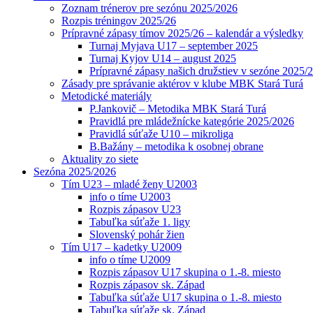
Zoznam trénerov pre sezónu 2025/2026
Rozpis tréningov 2025/26
Prípravné zápasy tímov 2025/26 – kalendár a výsledky
Turnaj Myjava U17 – september 2025
Turnaj Kyjov U14 – august 2025
Prípravné zápasy našich družstiev v sezóne 2025/
Zásady pre správanie aktérov v klube MBK Stará Turá
Metodické materiály
P.Jankovič – Metodika MBK Stará Turá
Pravidlá pre mládežnícke kategórie 2025/2026
Pravidlá súťaže U10 – mikroliga
B.Bažány – metodika k osobnej obrane
Aktuality zo siete
Sezóna 2025/2026
Tím U23 – mladé ženy U2003
info o tíme U2003
Rozpis zápasov U23
Tabuľka súťaže 1. ligy
Slovenský pohár žien
Tím U17 – kadetky U2009
info o tíme U2009
Rozpis zápasov U17 skupina o 1.-8. miesto
Rozpis zápasov sk. Západ
Tabuľka súťaže U17 skupina o 1.-8. miesto
Tabuľka súťaže sk. Západ