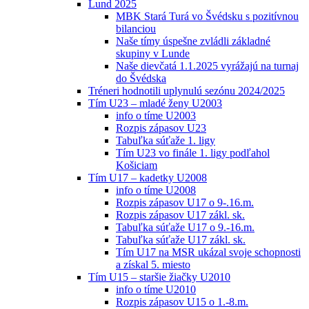
Lund 2025
MBK Stará Turá vo Švédsku s pozitívnou
bilanciou
Naše tímy úspešne zvládli základné
skupiny v Lunde
Naše dievčatá 1.1.2025 vyrážajú na turnaj
do Švédska
Tréneri hodnotili uplynulú sezónu 2024/2025
Tím U23 – mladé ženy U2003
info o tíme U2003
Rozpis zápasov U23
Tabuľka súťaže 1. ligy
Tím U23 vo finále 1. ligy podľahol
Košiciam
Tím U17 – kadetky U2008
info o tíme U2008
Rozpis zápasov U17 o 9-.16.m.
Rozpis zápasov U17 zákl. sk.
Tabuľka súťaže U17 o 9.-16.m.
Tabuľka súťaže U17 zákl. sk.
Tím U17 na MSR ukázal svoje schopnosti
a získal 5. miesto
Tím U15 – staršie žiačky U2010
info o tíme U2010
Rozpis zápasov U15 o 1.-8.m.