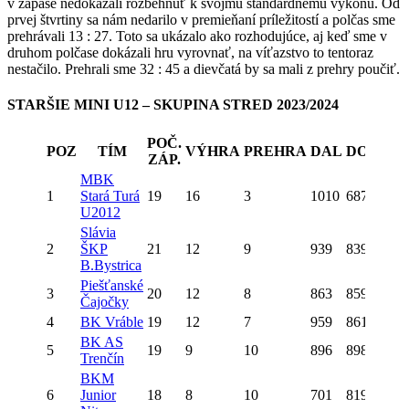
v zápase nedokázali rozbehnúť k svojmu štandardnému výkonu. Od
prvej štvrtiny sa nám nedarilo v premieňaní príležitostí a polčas sme
prehrávali 13 : 27. Toto sa ukázalo ako rozhodujúce, aj keď sme v
druhom polčase dokázali hru vyrovnať, na víťazstvo to tentoraz
nestačilo. Prehrali sme 32 : 45 a dievčatá by sa mali z prehry poučiť.
STARŠIE MINI U12 – SKUPINA STRED 2023/2024
POČ.
POZ
TÍM
VÝHRA
PREHRA
DAL
DOSTAL
ZÁP.
MBK
1
Stará Turá
19
16
3
1010
687
U2012
Slávia
2
ŠKP
21
12
9
939
839
B.Bystrica
Piešťanské
3
20
12
8
863
859
Čajočky
4
BK Vráble
19
12
7
959
861
BK AS
5
19
9
10
896
898
Trenčín
BKM
6
Junior
18
8
10
701
819