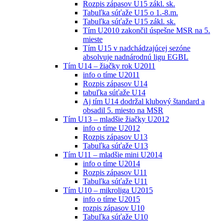
Rozpis zápasov U15 zákl. sk.
Tabuľka súťaže U15 o 1.-8.m.
Tabuľka súťaže U15 zákl. sk.
Tím U2010 zakončil úspešne MSR na 5.
mieste
Tím U15 v nadchádzajúcej sezóne
absolvuje nadnárodnú ligu EGBL
Tím U14 – žiačky rok U2011
info o tíme U2011
Rozpis zápasov U14
tabuľka súťaže U14
Aj tím U14 dodržal klubový štandard a
obsadil 5. miesto na MSR
Tím U13 – mladšie žiačky U2012
info o tíme U2012
Rozpis zápasov U13
Tabuľka súťaže U13
Tím U11 – mladšie mini U2014
info o tíme U2014
Rozpis zápasov U11
Tabuľka súťaže U11
Tím U10 – mikroliga U2015
info o tíme U2015
rozpis zápasov U10
Tabuľka súťaže U10