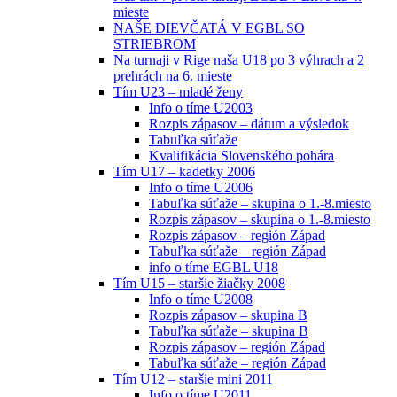
mieste
NAŠE DIEVČATÁ V EGBL SO
STRIEBROM
Na turnaji v Rige naša U18 po 3 výhrach a 2
prehrách na 6. mieste
Tím U23 – mladé ženy
Info o tíme U2003
Rozpis zápasov – dátum a výsledok
Tabuľka súťaže
Kvalifikácia Slovenského pohára
Tím U17 – kadetky 2006
Info o tíme U2006
Tabuľka súťaže – skupina o 1.-8.miesto
Rozpis zápasov – skupina o 1.-8.miesto
Rozpis zápasov – región Západ
Tabuľka súťaže – región Západ
info o tíme EGBL U18
Tím U15 – staršie žiačky 2008
Info o tíme U2008
Rozpis zápasov – skupina B
Tabuľka súťaže – skupina B
Rozpis zápasov – región Západ
Tabuľka súťaže – región Západ
Tím U12 – staršie mini 2011
Info o tíme U2011