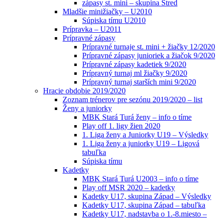
zápasy st. mini – skupina Stred
Mladšie minižiačky – U2010
Súpiska tímu U2010
Prípravka – U2011
Prípravné zápasy
Prípravné turnaje st. mini + žiačky 12/2020
Prípravné zápasy junioriek a žiačok 9/2020
Prípravné zápasy kadetiek 9/2020
Prípravný turnaj ml žiačky 9/2020
Prípravný turnaj starších mini 9/2020
Hracie obdobie 2019/2020
Zoznam trénerov pre sezónu 2019/2020 – list
Ženy a juniorky
MBK Stará Turá ženy – info o tíme
Play off 1. ligy žien 2020
1. Liga ženy a Juniorky U19 – Výsledky
1. Liga ženy a juniorky U19 – Ligová
tabuľka
Súpiska tímu
Kadetky
MBK Stará Turá U2003 – info o tíme
Play off MSR 2020 – kadetky
Kadetky U17, skupina Západ – Výsledky
Kadetky U17, skupina Západ – tabuľka
Kadetky U17, nadstavba o 1.-8.miesto –