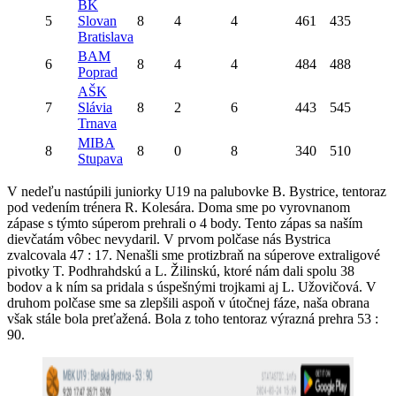
BK
5
Slovan
8
4
4
461
435
Bratislava
BAM
6
8
4
4
484
488
Poprad
AŠK
7
Slávia
8
2
6
443
545
Trnava
MIBA
8
8
0
8
340
510
Stupava
V nedeľu nastúpili juniorky U19 na palubovke B. Bystrice, tentoraz
pod vedením trénera R. Kolesára. Doma sme po vyrovnanom
zápase s týmto súperom prehrali o 4 body. Tento zápas sa naším
dievčatám vôbec nevydaril. V prvom polčase nás Bystrica
zvalcovala 47 : 17. Nenašli sme protizbraň na súperove extraligové
pivotky T. Podhrahdskú a L. Žilinskú, ktoré nám dali spolu 38
bodov a k ním sa pridala s úspešnými trojkami aj L. Užovičová. V
druhom polčase sme sa zlepšili aspoň v útočnej fáze, naša obrana
však stále bola preťažená. Bola z toho tentoraz výrazná prehra 53 :
90.