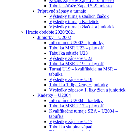
Rozpis zápasov Západ 5.-9. miesto
Tabuľa súťaže Západ 5.-9. miesto
Prípravné zápasy a turnaje
Výsledky turnaja starších žiačok
Výsledky turnaja Kadetiek
Výsledky turnaja žiačok a junioriek
Hracie obdobie 2020/2021
Juniorky – U2002
Info o tíme U2002 – juniorky
Tabulka MSR U23 – play off
Tabuľka súťaže U23
Výsledky zápasov U23
Tabulka MSR U19 – play off
Turnaj U19 – kvalifikácia na MSR –
tabulka
Výsledky zápasov U19
Tabuľka 1. liga ženy + juniorky
Výsledky zápasov 1. ligy žien a junioriek
Kadetky – U2004
Info o tíme U2004 – kadetky
Tabulka MSR U17 – play off
Kvalifikačné turnaje SBA – U2004 –
tabuľka
Výsledky zápasov U17
Tabuľka skupina západ