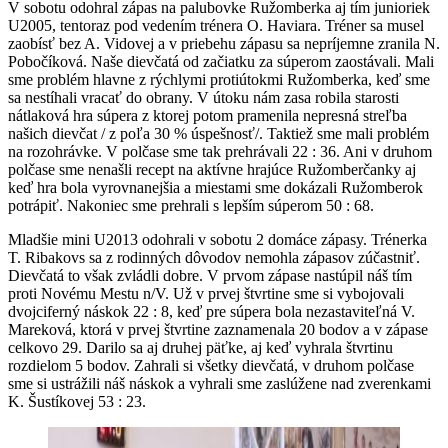
V sobotu odohral zápas na palubovke Ružomberka aj tím junioriek
U2005, tentoraz pod vedením trénera O. Haviara. Tréner sa musel
zaobísť bez A. Vidovej a v priebehu zápasu sa nepríjemne zranila N.
Pobočíková. Naše dievčatá od začiatku za súperom zaostávali. Mali
sme problém hlavne z rýchlymi protiútokmi Ružomberka, keď sme
sa nestíhali vracať do obrany. V útoku nám zasa robila starosti
nátlaková hra súpera z ktorej potom pramenila nepresná streľba
našich dievčat / z poľa 30 % úspešnosť/. Taktiež sme mali problém
na rozohrávke. V polčase sme tak prehrávali 22 : 36. Ani v druhom
polčase sme nenašli recept na aktívne hrajúce Ružomberčanky aj
keď hra bola vyrovnanejšia a miestami sme dokázali Ružomberok
potrápiť. Nakoniec sme prehrali s lepším súperom 50 : 68.
Mladšie mini U2013 odohrali v sobotu 2 domáce zápasy. Trénerka
T. Ribakovs sa z rodinných dôvodov nemohla zápasov zúčastniť.
Dievčatá to však zvládli dobre. V prvom zápase nastúpil náš tím
proti Novému Mestu n/V. Už v prvej štvrtine sme si vybojovali
dvojciferný náskok 22 : 8, keď pre súpera bola nezastaviteľná V.
Mareková, ktorá v prvej štvrtine zaznamenala 20 bodov a v zápase
celkovo 29. Darilo sa aj druhej päťke, aj keď vyhrala štvrtinu
rozdielom 5 bodov. Zahrali si všetky dievčatá, v druhom polčase
sme si ustrážili náš náskok a vyhrali sme zaslúžene nad zverenkami
K. Šustíkovej 53 : 23.