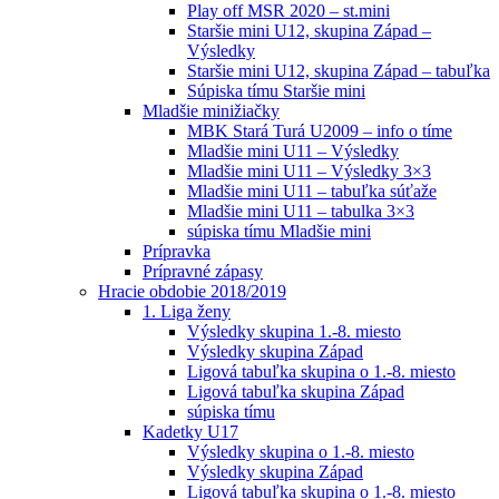
Play off MSR 2020 – st.mini
Staršie mini U12, skupina Západ –
Výsledky
Staršie mini U12, skupina Západ – tabuľka
Súpiska tímu Staršie mini
Mladšie minižiačky
MBK Stará Turá U2009 – info o tíme
Mladšie mini U11 – Výsledky
Mladšie mini U11 – Výsledky 3×3
Mladšie mini U11 – tabuľka súťaže
Mladšie mini U11 – tabulka 3×3
súpiska tímu Mladšie mini
Prípravka
Prípravné zápasy
Hracie obdobie 2018/2019
1. Liga ženy
Výsledky skupina 1.-8. miesto
Výsledky skupina Západ
Ligová tabuľka skupina o 1.-8. miesto
Ligová tabuľka skupina Západ
súpiska tímu
Kadetky U17
Výsledky skupina o 1.-8. miesto
Výsledky skupina Západ
Ligová tabuľka skupina o 1.-8. miesto