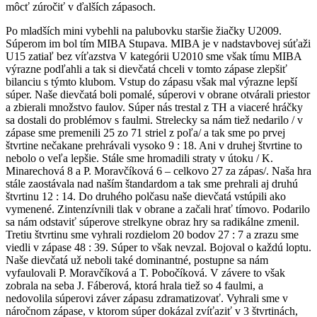
môcť zúročiť v ďalších zápasoch.
Po mladších mini vybehli na palubovku staršie žiačky U2009.
Súperom im bol tím MIBA Stupava. MIBA je v nadstavbovej súťaži
U15 zatiaľ bez víťazstva V kategórii U2010 sme však tímu MIBA
výrazne podľahli a tak si dievčatá chceli v tomto zápase zlepšiť
bilanciu s týmto klubom. Vstup do zápasu však mal výrazne lepší
súper. Naše dievčatá boli pomalé, súperovi v obrane otvárali priestor
a zbierali množstvo faulov. Súper nás trestal z TH a viaceré hráčky
sa dostali do problémov s faulmi. Strelecky sa nám tiež nedarilo / v
zápase sme premenili 25 zo 71 striel z poľa/ a tak sme po prvej
štvrtine nečakane prehrávali vysoko 9 : 18. Ani v druhej štvrtine to
nebolo o veľa lepšie. Stále sme hromadili straty v útoku / K.
Minarechová 8 a P. Moravčíková 6 – celkovo 27 za zápas/. Naša hra
stále zaostávala nad naším štandardom a tak sme prehrali aj druhú
štvrtinu 12 : 14. Do druhého polčasu naše dievčatá vstúpili ako
vymenené. Zintenzívnili tlak v obrane a začali hrať tímovo. Podarilo
sa nám odstaviť súperove strelkyne obraz hry sa radikálne zmenil.
Tretiu štvrtinu sme vyhrali rozdielom 20 bodov 27 : 7 a zrazu sme
viedli v zápase 48 : 39. Súper to však nevzal. Bojoval o každú loptu.
Naše dievčatá už neboli také dominantné, postupne sa nám
vyfaulovali P. Moravčíková a T. Pobočíková. V závere to však
zobrala na seba J. Fáberová, ktorá hrala tiež so 4 faulmi, a
nedovolila súperovi záver zápasu zdramatizovať. Vyhrali sme v
náročnom zápase, v ktorom súper dokázal zvíťaziť v 3 štvrtinách,