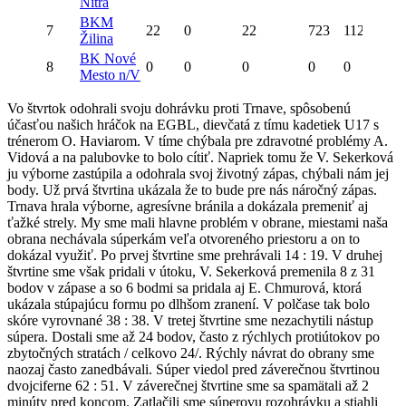
Nitra
BKM
7
22
0
22
723
1128
Žilina
BK Nové
8
0
0
0
0
0
Mesto n/V
Vo štvrtok odohrali svoju dohrávku proti Trnave, spôsobenú
účasťou našich hráčok na EGBL, dievčatá z tímu kadetiek U17 s
trénerom O. Haviarom. V tíme chýbala pre zdravotné problémy A.
Vidová a na palubovke to bolo cítiť. Napriek tomu že V. Sekerková
ju výborne zastúpila a odohrala svoj životný zápas, chýbali nám jej
body. Už prvá štvrtina ukázala že to bude pre nás náročný zápas.
Trnava hrala výborne, agresívne bránila a dokázala premeniť aj
ťažké strely. My sme mali hlavne problém v obrane, miestami naša
obrana nechávala súperkám veľa otvoreného priestoru a on to
dokázal využiť. Po prvej štvrtine sme prehrávali 14 : 19. V druhej
štvrtine sme však pridali v útoku, V. Sekerková premenila 8 z 31
bodov v zápase a so 6 bodmi sa pridala aj E. Chmurová, ktorá
ukázala stúpajúcu formu po dlhšom zranení. V polčase tak bolo
skóre vyrovnané 38 : 38. V tretej štvrtine sme nezachytili nástup
súpera. Dostali sme až 24 bodov, často z rýchlych protiútokov po
zbytočných stratách / celkovo 24/. Rýchly návrat do obrany sme
naozaj často zanedbávali. Súper viedol pred záverečnou štvrtinou
dvojciferne 62 : 51. V záverečnej štvrtine sme sa spamätali až 2
minúty pred koncom. Zatlačili sme súperovu rozohrávku a stiahli