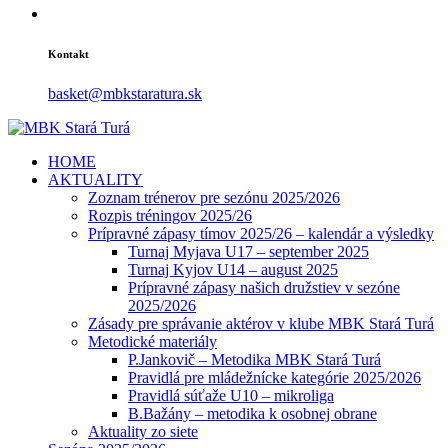
Kontakt
basket@mbkstaratura.sk
HOME
AKTUALITY
Zoznam trénerov pre sezónu 2025/2026
Rozpis tréningov 2025/26
Prípravné zápasy tímov 2025/26 – kalendár a výsledky
Turnaj Myjava U17 – september 2025
Turnaj Kyjov U14 – august 2025
Prípravné zápasy našich družstiev v sezóne
2025/2026
Zásady pre správanie aktérov v klube MBK Stará Turá
Metodické materiály
P.Jankovič – Metodika MBK Stará Turá
Pravidlá pre mládežnícke kategórie 2025/2026
Pravidlá súťaže U10 – mikroliga
B.Bažány – metodika k osobnej obrane
Aktuality zo siete