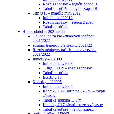
Rozpis zápasov – región Západ B
Tabuľka súťaže – región Západ B
Tím U11 – mladšie mini 2012
Info o tíme U2012
Rozpis zápasov – region Západ
Tabuľka súťaže
Hracie obdobie 2021/2022
Ohliadnutie za basketbalovou sezónou
2021/2022
zoznam trénerov pre sezónu 2021/22
Rozpis tréningov naších tímov v sezóne
2021/2022
Juniorky – U2003
Info o tíme U2003
1. liga + U19 – rozpis zápasov
Tabuľka súťaže
EGBL U18
Kadetky – U2005
Info o tíme U2005
Kadetky U17, skupina 1.-8.m. – rozpis
zápasov
Tabuľka skupina 1.-8.m
Kadetky U17 západ – rozpis zápasov
Tabuľka súťaže – región Západ
staršie žiačky – U2007