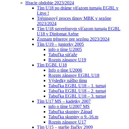
Hracie obdobie 2023/2024
Tím U18 po dráme víťazom turnaja EGBL v
Litve !
Tréningový proces tímov MBK v sezóne
2023/2024
Tím U18 suverénnym víťazom turnaja EGBL
U18 v Diplomat Aréne
Zoznam trénerov pre sezónu 2023/2024
Tím U19 – juniorky 2005
info o tíme U2005
Tabuľka súťaže
Rozpis zápasov U19
Tím EGBL U18
Info o tíme U2006
Rozpis zápasov EGBL U18
Výsledky nášho tímu
Tabuľka EGBL U18 – 1. turnaj
Tabuľka EGBL U18 – 2. turnaj
Tabuľka EGBL U18 – 3. turnaj
Tím U17 MS – kadetky 2007
info o tíme U2007 MS
Tabuľka skupiny Západ
Tabuľka skupiny o 9.-16.m
Rozpis zápasov U17
Tím U15 – staršie žiačky 2009