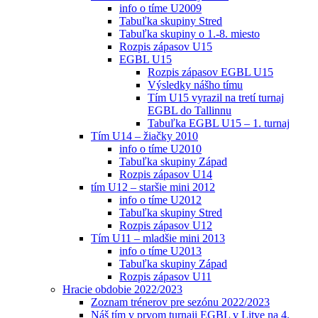
info o tíme U2009
Tabuľka skupiny Stred
Tabuľka skupiny o 1.-8. miesto
Rozpis zápasov U15
EGBL U15
Rozpis zápasov EGBL U15
Výsledky nášho tímu
Tím U15 vyrazil na tretí turnaj
EGBL do Tallinnu
Tabuľka EGBL U15 – 1. turnaj
Tím U14 – žiačky 2010
info o tíme U2010
Tabuľka skupiny Západ
Rozpis zápasov U14
tím U12 – staršie mini 2012
info o tíme U2012
Tabuľka skupiny Stred
Rozpis zápasov U12
Tím U11 – mladšie mini 2013
info o tíme U2013
Tabuľka skupiny Západ
Rozpis zápasov U11
Hracie obdobie 2022/2023
Zoznam trénerov pre sezónu 2022/2023
Náš tím v prvom turnaji EGBL v Litve na 4.