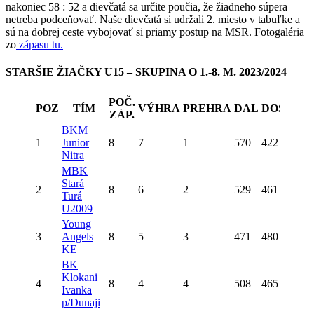
nakoniec 58 : 52 a dievčatá sa určite poučia, že žiadneho súpera
netreba podceňovať. Naše dievčatá si udržali 2. miesto v tabuľke a
sú na dobrej ceste vybojovať si priamy postup na MSR. Fotogaléria
zo
zápasu tu.
STARŠIE ŽIAČKY U15 – SKUPINA O 1.-8. M. 2023/2024
POČ.
POZ
TÍM
VÝHRA
PREHRA
DAL
DOSTAL
ZÁP.
BKM
1
Junior
8
7
1
570
422
Nitra
MBK
Stará
2
8
6
2
529
461
Turá
U2009
Young
3
Angels
8
5
3
471
480
KE
BK
Klokani
4
8
4
4
508
465
Ivanka
p/Dunaji