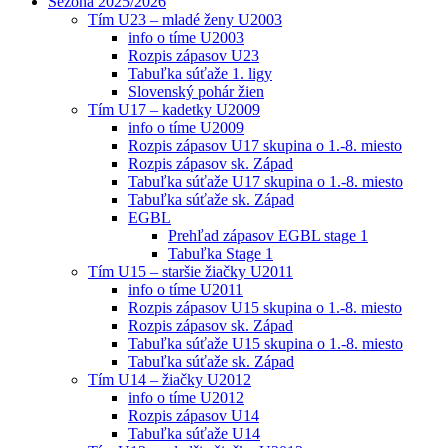
Sezóna 2025/2026
Tím U23 – mladé ženy U2003
info o tíme U2003
Rozpis zápasov U23
Tabuľka súťaže 1. ligy
Slovenský pohár žien
Tím U17 – kadetky U2009
info o tíme U2009
Rozpis zápasov U17 skupina o 1.-8. miesto
Rozpis zápasov sk. Západ
Tabuľka súťaže U17 skupina o 1.-8. miesto
Tabuľka súťaže sk. Západ
EGBL
Prehľad zápasov EGBL stage 1
Tabuľka Stage 1
Tím U15 – staršie žiačky U2011
info o tíme U2011
Rozpis zápasov U15 skupina o 1.-8. miesto
Rozpis zápasov sk. Západ
Tabuľka súťaže U15 skupina o 1.-8. miesto
Tabuľka súťaže sk. Západ
Tím U14 – žiačky U2012
info o tíme U2012
Rozpis zápasov U14
Tabuľka súťaže U14