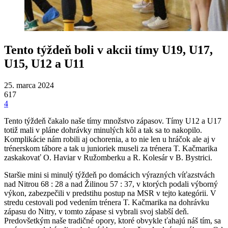
Tento týždeň boli v akcii tímy U19, U17,
U15, U12 a U11
25. marca 2024
617
4
Tento týždeň čakalo naše tímy množstvo zápasov. Tímy U12 a U17
totiž mali v pláne dohrávky minulých kôl a tak sa to nakopilo.
Komplikácie nám robili aj ochorenia, a to nie len u hráčok ale aj v
trénerskom tábore a tak u junioriek museli za trénera T. Kačmarika
zaskakovať O. Haviar v Ružomberku a R. Kolesár v B. Bystrici.
Staršie mini si minulý týždeň po domácich výrazných víťazstvách
nad Nitrou 68 : 28 a nad Žilinou 57 : 37, v ktorých podali výborný
výkon, zabezpečili v predstihu postup na MSR v tejto kategórii. V
stredu cestovali pod vedením trénera T. Kačmarika na dohrávku
zápasu do Nitry, v tomto zápase si vybrali svoj slabší deň.
Predovšetkým naše tradičné opory, ktoré obvykle ťahajú náš tím, sa