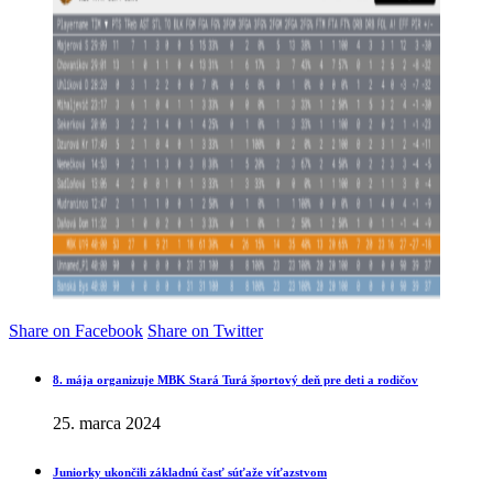
Share on Facebook
Share on Twitter
8. mája organizuje MBK Stará Turá športový deň pre deti a rodičov
25. marca 2024
Juniorky ukončili základnú časť súťaže víťazstvom