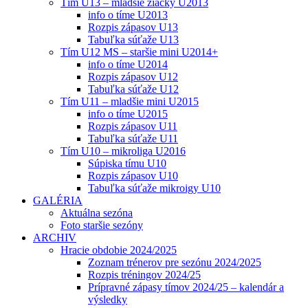
Tím U13 – mladšie žiačky U2013
info o tíme U2013
Rozpis zápasov U13
Tabuľka súťaže U13
Tím U12 MS – staršie mini U2014+
info o tíme U2014
Rozpis zápasov U12
Tabuľka súťaže U12
Tím U11 – mladšie mini U2015
info o tíme U2015
Rozpis zápasov U11
Tabuľka súťaže U11
Tím U10 – mikroliga U2016
Súpiska tímu U10
Rozpis zápasov U10
Tabuľka súťaže mikroigy U10
GALÉRIA
Aktuálna sezóna
Foto staršie sezóny
ARCHIV
Hracie obdobie 2024/2025
Zoznam trénerov pre sezónu 2024/2025
Rozpis tréningov 2024/25
Prípravné zápasy tímov 2024/25 – kalendár a
výsledky