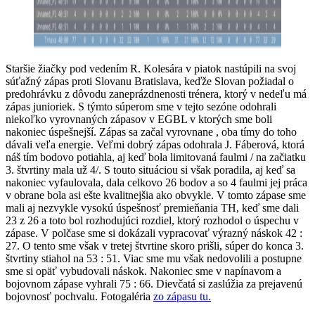
Staršie žiačky pod vedením R. Kolesára v piatok nastúpili na svoj
súťažný zápas proti Slovanu Bratislava, keďže Slovan požiadal o
predohrávku z dôvodu zaneprázdnenosti trénera, ktorý v nedeľu má
zápas junioriek. S týmto súperom sme v tejto sezóne odohrali
niekoľko vyrovnaných zápasov v EGBL v ktorých sme boli
nakoniec úspešnejší. Zápas sa začal vyrovnane , oba tímy do toho
dávali veľa energie. Veľmi dobrý zápas odohrala J. Fáberová, ktorá
náš tím bodovo potiahla, aj keď bola limitovaná faulmi / na začiatku
3. štvrtiny mala už 4/. S touto situáciou si však poradila, aj keď sa
nakoniec vyfaulovala, dala celkovo 26 bodov a so 4 faulmi jej práca
v obrane bola asi ešte kvalitnejšia ako obvykle. V tomto zápase sme
mali aj nezvykle vysokú úspešnosť premieňania TH, keď sme dali
23 z 26 a toto bol rozhodujúci rozdiel, ktorý rozhodol o úspechu v
zápase. V polčase sme si dokázali vypracovať výrazný náskok 42 :
27. O tento sme však v tretej štvrtine skoro prišli, súper do konca 3.
štvrtiny stiahol na 53 : 51. Viac sme mu však nedovolili a postupne
sme si opäť vybudovali náskok. Nakoniec sme v napínavom a
bojovnom zápase vyhrali 75 : 66. Dievčatá si zaslúžia za prejavenú
bojovnosť pochvalu. Fotogaléria
zo zápasu tu.