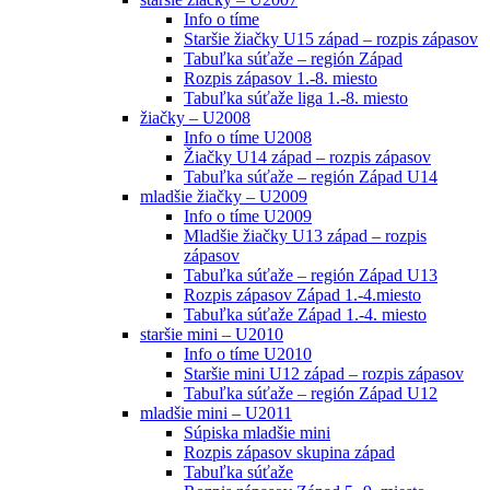
Info o tíme
Staršie žiačky U15 západ – rozpis zápasov
Tabuľka súťaže – región Západ
Rozpis zápasov 1.-8. miesto
Tabuľka súťaže liga 1.-8. miesto
žiačky – U2008
Info o tíme U2008
Žiačky U14 západ – rozpis zápasov
Tabuľka súťaže – región Západ U14
mladšie žiačky – U2009
Info o tíme U2009
Mladšie žiačky U13 západ – rozpis
zápasov
Tabuľka súťaže – región Západ U13
Rozpis zápasov Západ 1.-4.miesto
Tabuľka súťaže Západ 1.-4. miesto
staršie mini – U2010
Info o tíme U2010
Staršie mini U12 západ – rozpis zápasov
Tabuľka súťaže – región Západ U12
mladšie mini – U2011
Súpiska mladšie mini
Rozpis zápasov skupina západ
Tabuľka súťaže