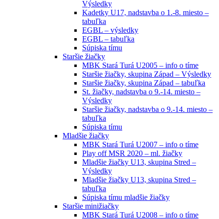
Výsledky
Kadetky U17, nadstavba o 1.-8. miesto –
tabuľka
EGBL – výsledky
EGBL – tabuľka
Súpiska tímu
Staršie žiačky
MBK Stará Turá U2005 – info o tíme
Staršie žiačky, skupina Západ – Výsledky
Staršie žiačky, skupina Západ – tabuľka
St. žiačky, nadstavba o 9.-14. miesto –
Výsledky
Staršie žiačky, nadstavba o 9.-14. miesto –
tabuľka
Súpiska tímu
Mladšie žiačky
MBK Stará Turá U2007 – info o tíme
Play off MSR 2020 – ml. žiačky
Mladšie žiačky U13, skupina Stred –
Výsledky
Mladšie žiačky U13, skupina Stred –
tabuľka
Súpiska tímu mladšie žiačky
Staršie minižiačky
MBK Stará Turá U2008 – info o tíme