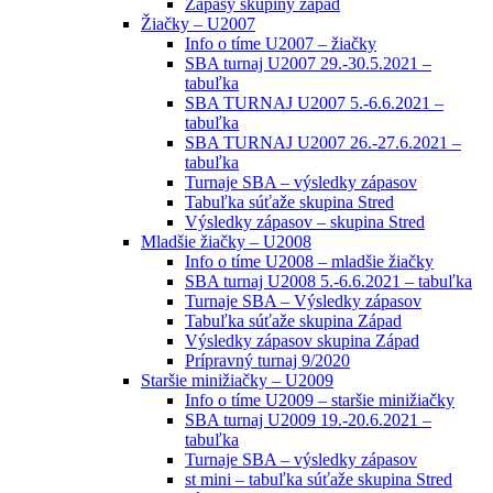
Zápasy skupiny západ
Žiačky – U2007
Info o tíme U2007 – žiačky
SBA turnaj U2007 29.-30.5.2021 –
tabuľka
SBA TURNAJ U2007 5.-6.6.2021 –
tabuľka
SBA TURNAJ U2007 26.-27.6.2021 –
tabuľka
Turnaje SBA – výsledky zápasov
Tabuľka súťaže skupina Stred
Výsledky zápasov – skupina Stred
Mladšie žiačky – U2008
Info o tíme U2008 – mladšie žiačky
SBA turnaj U2008 5.-6.6.2021 – tabuľka
Turnaje SBA – Výsledky zápasov
Tabuľka súťaže skupina Západ
Výsledky zápasov skupina Západ
Prípravný turnaj 9/2020
Staršie minižiačky – U2009
Info o tíme U2009 – staršie minižiačky
SBA turnaj U2009 19.-20.6.2021 –
tabuľka
Turnaje SBA – výsledky zápasov
st mini – tabuľka súťaže skupina Stred