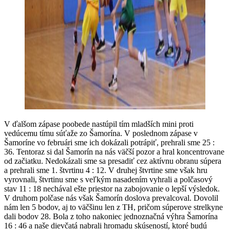
V ďalšom zápase poobede nastúpil tím mladších mini proti
vedúcemu tímu súťaže zo Šamorína. V poslednom zápase v
Šamoríne vo februári sme ich dokázali potrápiť, prehrali sme 25 :
36. Tentoraz si dal Šamorín na nás väčší pozor a hral koncentrovane
od začiatku. Nedokázali sme sa presadiť cez aktívnu obranu súpera
a prehrali sme 1. štvrtinu 4 : 12. V druhej štvrtine sme však hru
vyrovnali, štvrtinu sme s veľkým nasadením vyhrali a polčasový
stav 11 : 18 nechával ešte priestor na zabojovanie o lepší výsledok.
V druhom polčase nás však Šamorín doslova prevalcoval. Dovolil
nám len 5 bodov, aj to väčšinu len z TH, pričom súperove strelkyne
dali bodov 28. Bola z toho nakoniec jednoznačná výhra Šamorína
16 : 46 a naše dievčatá nabrali hromadu skúseností, ktoré budú