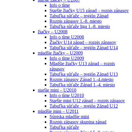
Info o tíme
Staršie žiačky U15 západ – rozpis zápasov
Tabuľka súťaže – región Západ
Rozpis zápasov 1.-8. miesto
Tabuľka súťaže liga 1.-8. miesto
žiačky – U2008
Info o tíme U2008
Žiačky U14 západ – rozpis zápasov
Tabuľka súťaže – región Západ U14
mladšie žiačky – U2009
Info o tíme U2009
Mladšie žiačky U13 západ – rozpis
zápasov
Tabuľka súťaže – región Západ U13
Rozpis zápasov Západ 1.-4.miesto
Tabuľka súťaže Západ 1.-4. miesto
staršie mini – U2010
Info o tíme U2010
Staršie mini U12 západ – rozpis zápasov
Tabuľka súťaže – región Západ U12
mladšie mini – U2011
Súpiska mladšie mini
Rozpis zápasov skupina západ
Tabuľka súťaže