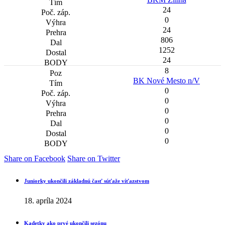
24
0
24
806
1252
24
8
BK Nové Mesto n/V
0
0
0
0
0
0
Share on Facebook
Share on Twitter
Juniorky ukončili základnú časť súťaže víťazstvom
18. apríla 2024
Kadetky ako prvé ukončili sezónu