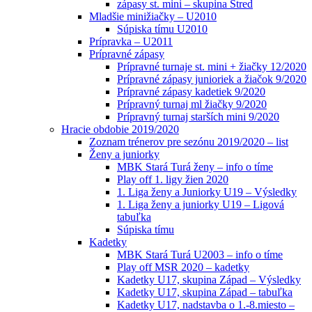
zápasy st. mini – skupina Stred
Mladšie minižiačky – U2010
Súpiska tímu U2010
Prípravka – U2011
Prípravné zápasy
Prípravné turnaje st. mini + žiačky 12/2020
Prípravné zápasy junioriek a žiačok 9/2020
Prípravné zápasy kadetiek 9/2020
Prípravný turnaj ml žiačky 9/2020
Prípravný turnaj starších mini 9/2020
Hracie obdobie 2019/2020
Zoznam trénerov pre sezónu 2019/2020 – list
Ženy a juniorky
MBK Stará Turá ženy – info o tíme
Play off 1. ligy žien 2020
1. Liga ženy a Juniorky U19 – Výsledky
1. Liga ženy a juniorky U19 – Ligová
tabuľka
Súpiska tímu
Kadetky
MBK Stará Turá U2003 – info o tíme
Play off MSR 2020 – kadetky
Kadetky U17, skupina Západ – Výsledky
Kadetky U17, skupina Západ – tabuľka
Kadetky U17, nadstavba o 1.-8.miesto –