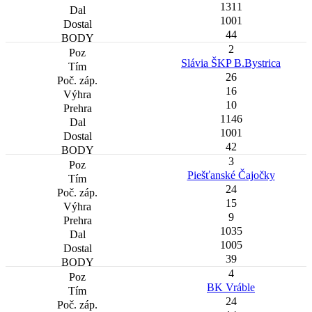
1311
1001
44
2
Slávia ŠKP B.Bystrica
26
16
10
1146
1001
42
3
Piešťanské Čajočky
24
15
9
1035
1005
39
4
BK Vráble
24