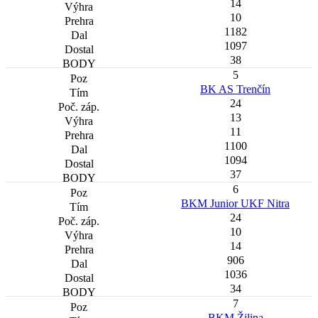
14
10
1182
1097
38
5
BK AS Trenčín
24
13
11
1100
1094
37
6
BKM Junior UKF Nitra
24
10
14
906
1036
34
7
BKM Žilina