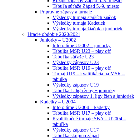
Rozpis zápasov Západ 5.-9. miesto
Tabuľa súťaže Západ 5.-9. miesto
Prípravné zápasy a turnaje
Výsledky turnaja starších žiačok
Výsledky turnaja Kadetiek
Výsledky turnaja žiačok a junioriek
Hracie obdobie 2020/2021
Juniorky – U2002
Info o tíme U2002 – juniorky
Tabulka MSR U23 – play off
Tabuľka súťaže U23
Výsledky zápasov U23
Tabulka MSR U19 – play off
Turnaj U19 – kvalifikácia na MSR –
tabulka
Výsledky zápasov U19
Tabuľka 1. liga ženy + juniorky
Výsledky zápasov 1. ligy žien a junioriek
Kadetky – U2004
Info o tíme U2004 – kadetky
Tabulka MSR U17 – play off
Kvalifikačné turnaje SBA – U2004 –
tabuľka
Výsledky zápasov U17
Tabuľka skupina západ