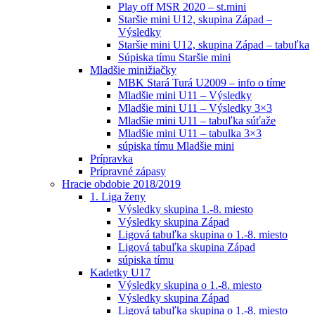
Play off MSR 2020 – st.mini
Staršie mini U12, skupina Západ –
Výsledky
Staršie mini U12, skupina Západ – tabuľka
Súpiska tímu Staršie mini
Mladšie minižiačky
MBK Stará Turá U2009 – info o tíme
Mladšie mini U11 – Výsledky
Mladšie mini U11 – Výsledky 3×3
Mladšie mini U11 – tabuľka súťaže
Mladšie mini U11 – tabulka 3×3
súpiska tímu Mladšie mini
Prípravka
Prípravné zápasy
Hracie obdobie 2018/2019
1. Liga ženy
Výsledky skupina 1.-8. miesto
Výsledky skupina Západ
Ligová tabuľka skupina o 1.-8. miesto
Ligová tabuľka skupina Západ
súpiska tímu
Kadetky U17
Výsledky skupina o 1.-8. miesto
Výsledky skupina Západ
Ligová tabuľka skupina o 1.-8. miesto