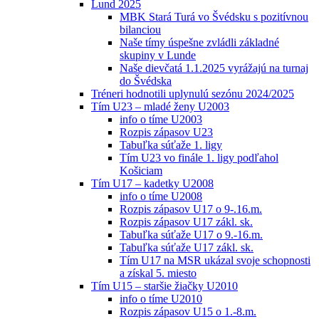
Lund 2025
MBK Stará Turá vo Švédsku s pozitívnou
bilanciou
Naše tímy úspešne zvládli základné
skupiny v Lunde
Naše dievčatá 1.1.2025 vyrážajú na turnaj
do Švédska
Tréneri hodnotili uplynulú sezónu 2024/2025
Tím U23 – mladé ženy U2003
info o tíme U2003
Rozpis zápasov U23
Tabuľka súťaže 1. ligy
Tím U23 vo finále 1. ligy podľahol
Košiciam
Tím U17 – kadetky U2008
info o tíme U2008
Rozpis zápasov U17 o 9-.16.m.
Rozpis zápasov U17 zákl. sk.
Tabuľka súťaže U17 o 9.-16.m.
Tabuľka súťaže U17 zákl. sk.
Tím U17 na MSR ukázal svoje schopnosti
a získal 5. miesto
Tím U15 – staršie žiačky U2010
info o tíme U2010
Rozpis zápasov U15 o 1.-8.m.