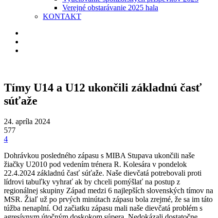
Verejné obstarávanie 2025 hala
KONTAKT
Tímy U14 a U12 ukončili základnú časť
súťaže
24. apríla 2024
577
4
Dohrávkou posledného zápasu s MIBA Stupava ukončili naše
žiačky U2010 pod vedením trénera R. Kolesára v pondelok
22.4.2024 základnú časť súťaže. Naše dievčatá potrebovali proti
lídrovi tabuľky vyhrať ak by chceli pomýšlať na postup z
regionálnej skupiny Západ medzi 6 najlepších slovenských tímov na
MSR. Žiaľ už po prvých minútach zápasu bola zrejmé, že sa im táto
túžba nenaplní. Od začiatku zápasu mali naše dievčatá problém s
agresívnym útočným doskokom súpera. Nedokázali dostatočne