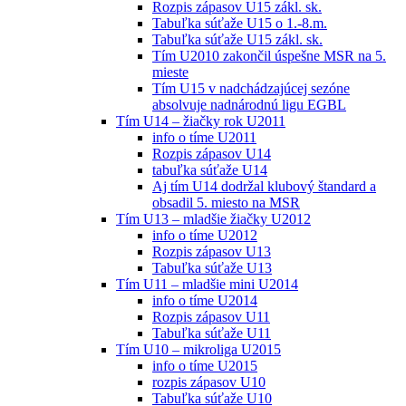
Rozpis zápasov U15 zákl. sk.
Tabuľka súťaže U15 o 1.-8.m.
Tabuľka súťaže U15 zákl. sk.
Tím U2010 zakončil úspešne MSR na 5.
mieste
Tím U15 v nadchádzajúcej sezóne
absolvuje nadnárodnú ligu EGBL
Tím U14 – žiačky rok U2011
info o tíme U2011
Rozpis zápasov U14
tabuľka súťaže U14
Aj tím U14 dodržal klubový štandard a
obsadil 5. miesto na MSR
Tím U13 – mladšie žiačky U2012
info o tíme U2012
Rozpis zápasov U13
Tabuľka súťaže U13
Tím U11 – mladšie mini U2014
info o tíme U2014
Rozpis zápasov U11
Tabuľka súťaže U11
Tím U10 – mikroliga U2015
info o tíme U2015
rozpis zápasov U10
Tabuľka súťaže U10