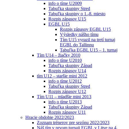
info o tíme U2009
Tabuľka skupiny Stred
Tabuľka skupiny o 1.-8. miesto
Rozpis zápasov U15
EGBL U15
Rozpis zápasov EGBL U15
Výsledky nášho tímu
Tím U15 vyrazil na tretí turnaj
EGBL do Tallinnu
Tabuľka EGBL U15 – 1. turnaj
Tím U14 – žiačky 2010
info o tíme U2010
Tabuľka skupiny Západ
Rozpis zápasov U14
tím U12 – staršie mini 2012
info o tíme U2012
Tabuľka skupiny Stred
Rozpis zápasov U12
Tím U11 – mladšie mini 2013
info o tíme U2013
Tabuľka skupiny Západ
Rozpis zápasov U11
Hracie obdobie 2022/2023
Zoznam trénerov pre sezónu 2022/2023
Náš tím v prvom turnaji EGBL v Litve na 4.