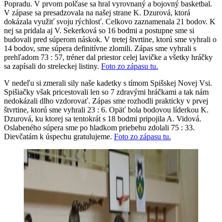
Popradu. V prvom polčase sa hral vyrovnaný a bojovný basketbal.
V zápase sa presadzovala na našej strane K. Dzurová, ktorá
dokázala využiť svoju rýchlosť. Celkovo zaznamenala 21 bodov. K
nej sa pridala aj V. Sekerková so 16 bodmi a postupne sme si
budovali pred súperom náskok. V tretej štvrtine, ktorú sme vyhrali o
14 bodov, sme súpera definitívne zlomili. Zápas sme vyhrali s
prehľadom 73 : 57, tréner dal priestor celej lavičke a všetky hráčky
sa zapísali do streleckej listiny.
Foto zo zápasu tu.
V nedeľu si zmerali sily naše kadetky s tímom Spišskej Novej Vsi.
Spišiačky však pricestovali len so 7 zdravými hráčkami a tak nám
nedokázali dlho vzdorovať. Zápas sme rozhodli prakticky v prvej
štvrtine, ktorú sme vyhrali 23 : 6. Opäť bola bodovou líderkou K.
Dzurová, ku ktorej sa tentokrát s 18 bodmi pripojila A. Vidová.
Oslabeného súpera sme po hladkom priebehu zdolali 75 : 33.
Dievčatám k úspechu gratulujeme.
Foto zo zápasu tu.