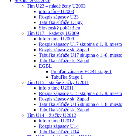
Sezóna 2025/2026
Tím U23 – mladé ženy U2003
info o tíme U2003
Rozpis zápasov U23
Tabuľka súťaže 1. ligy
Slovenský pohár žien
Tím U17 – kadetky U2009
info o tíme U2009
Rozpis zápasov U17 skupina o 1.-8. miesto
Rozpis zápasov sk. Západ
Tabuľka súťaže U17 skupina o 1.-8. miesto
Tabuľka súťaže sk. Západ
EGBL
Prehľad zápasov EGBL stage 1
Tabuľka Stage 1
Tím U15 – staršie žiačky U2011
info o tíme U2011
Rozpis zápasov U15 skupina o 1.-8. miesto
Rozpis zápasov sk. Západ
Tabuľka súťaže U15 skupina o 1.-8. miesto
Tabuľka súťaže sk. Západ
Tím U14 – žiačky U2012
info o tíme U2012
Rozpis zápasov U14
Tabuľka súťaže U14