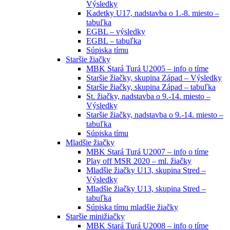
Výsledky
Kadetky U17, nadstavba o 1.-8. miesto –
tabuľka
EGBL – výsledky
EGBL – tabuľka
Súpiska tímu
Staršie žiačky
MBK Stará Turá U2005 – info o tíme
Staršie žiačky, skupina Západ – Výsledky
Staršie žiačky, skupina Západ – tabuľka
St. žiačky, nadstavba o 9.-14. miesto –
Výsledky
Staršie žiačky, nadstavba o 9.-14. miesto –
tabuľka
Súpiska tímu
Mladšie žiačky
MBK Stará Turá U2007 – info o tíme
Play off MSR 2020 – ml. žiačky
Mladšie žiačky U13, skupina Stred –
Výsledky
Mladšie žiačky U13, skupina Stred –
tabuľka
Súpiska tímu mladšie žiačky
Staršie minižiačky
MBK Stará Turá U2008 – info o tíme