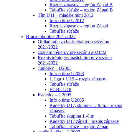
Rozpis zápasov – región Západ B
Tabuľka súťaže – región Západ B
Tím U11 – mladšie mini 2012
Info o tíme U2012
Rozpis zápasov – region Západ
Tabuľka súťaže
Hracie obdobie 2021/2022
Ohliadnutie za basketbalovou sezónou
2021/2022
zoznam trénerov pre sezónu 2021/22
Rozpis tréningov naších tímov v sezóne
2021/2022
Juniorky – U2003
Info o tíme U2003
1. liga + U19 – rozpis zápasov
Tabuľka súťaže
EGBL U18
Kadetky – U2005
Info o tíme U2005
Kadetky U17, skupina 1.-8.m. – rozpis
zápasov
Tabuľka skupina 1.-8.m
Kadetky U17 západ – rozpis zápasov
Tabuľka súťaže – región Západ
staršie žiačky – U2007