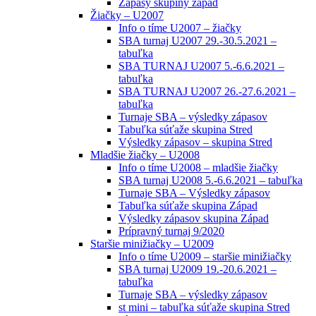
Zápasy skupiny západ
Žiačky – U2007
Info o tíme U2007 – žiačky
SBA turnaj U2007 29.-30.5.2021 –
tabuľka
SBA TURNAJ U2007 5.-6.6.2021 –
tabuľka
SBA TURNAJ U2007 26.-27.6.2021 –
tabuľka
Turnaje SBA – výsledky zápasov
Tabuľka súťaže skupina Stred
Výsledky zápasov – skupina Stred
Mladšie žiačky – U2008
Info o tíme U2008 – mladšie žiačky
SBA turnaj U2008 5.-6.6.2021 – tabuľka
Turnaje SBA – Výsledky zápasov
Tabuľka súťaže skupina Západ
Výsledky zápasov skupina Západ
Prípravný turnaj 9/2020
Staršie minižiačky – U2009
Info o tíme U2009 – staršie minižiačky
SBA turnaj U2009 19.-20.6.2021 –
tabuľka
Turnaje SBA – výsledky zápasov
st mini – tabuľka súťaže skupina Stred