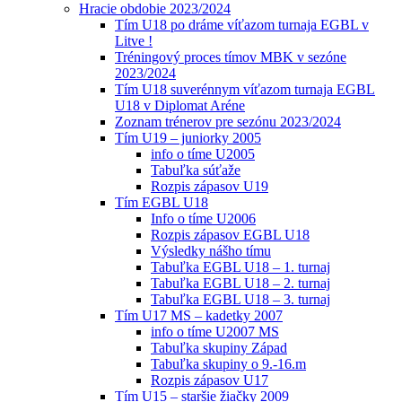
Hracie obdobie 2023/2024
Tím U18 po dráme víťazom turnaja EGBL v
Litve !
Tréningový proces tímov MBK v sezóne
2023/2024
Tím U18 suverénnym víťazom turnaja EGBL
U18 v Diplomat Aréne
Zoznam trénerov pre sezónu 2023/2024
Tím U19 – juniorky 2005
info o tíme U2005
Tabuľka súťaže
Rozpis zápasov U19
Tím EGBL U18
Info o tíme U2006
Rozpis zápasov EGBL U18
Výsledky nášho tímu
Tabuľka EGBL U18 – 1. turnaj
Tabuľka EGBL U18 – 2. turnaj
Tabuľka EGBL U18 – 3. turnaj
Tím U17 MS – kadetky 2007
info o tíme U2007 MS
Tabuľka skupiny Západ
Tabuľka skupiny o 9.-16.m
Rozpis zápasov U17
Tím U15 – staršie žiačky 2009