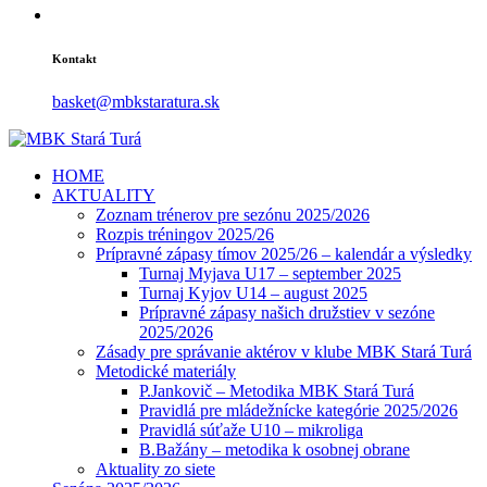
Kontakt
basket@mbkstaratura.sk
HOME
AKTUALITY
Zoznam trénerov pre sezónu 2025/2026
Rozpis tréningov 2025/26
Prípravné zápasy tímov 2025/26 – kalendár a výsledky
Turnaj Myjava U17 – september 2025
Turnaj Kyjov U14 – august 2025
Prípravné zápasy našich družstiev v sezóne
2025/2026
Zásady pre správanie aktérov v klube MBK Stará Turá
Metodické materiály
P.Jankovič – Metodika MBK Stará Turá
Pravidlá pre mládežnícke kategórie 2025/2026
Pravidlá súťaže U10 – mikroliga
B.Bažány – metodika k osobnej obrane
Aktuality zo siete