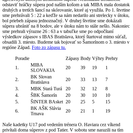
odstaviť hráčky súpera pod naším košom a tak MIBA mala dostatok
druhých a tretích šancí na skórovanie, ktoré aj využila. Po 1. štvrtine
sme prehrávali 5 : 22 a keďže sa nám nedarilo ani strelecky v útoku,
bol priebeh zápasu jednoznačný. V druhej štvrtine sme dokázali
súpera ubrániť na 8 bodov, ale v útoku nám to stále nešlo. Nakoniec
sme prehrali výrazne 26 : 63 a v tabuľke sme po odpočítaní
výsledkov zápasov s IBAS Bratislava, ktorý štartoval mimo súťaž,
obsadili 3. miesto. Budeme tak bojovať so Šamorínom o 3. miesto v
regióne Západ.
Foto zo zápasu tu.
Poradie
Zápasy
Body
Výhry
Prehry
MIBA
1.
20
39
19
1
SLOVAKIA
BK Slovan
2.
20
33
13
7
Bratislava
3.
MBK Stará Turá
20
32
12
8
4.
ŠBK Šamorín
20
30
10
10
5.
ŠINTER BAsket
20
25
5
15
BK AŠK Slávia
6.
20
21
1
19
Trnava
Naše kadetky U17 pod vedením trénera O. Haviara cez víkend
privítali doma súperov z pod Tatier. V sobotu sme narazili na tím