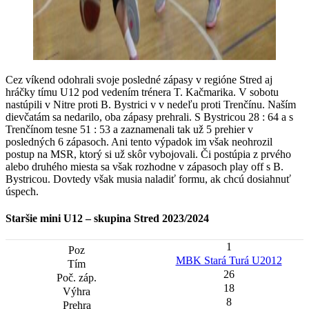
Cez víkend odohrali svoje posledné zápasy v regióne Stred aj
hráčky tímu U12 pod vedením trénera T. Kačmarika. V sobotu
nastúpili v Nitre proti B. Bystrici v v nedeľu proti Trenčínu. Naším
dievčatám sa nedarilo, oba zápasy prehrali. S Bystricou 28 : 64 a s
Trenčínom tesne 51 : 53 a zaznamenali tak už 5 prehier v
posledných 6 zápasoch. Ani tento výpadok im však neohrozil
postup na MSR, ktorý si už skôr vybojovali. Či postúpia z prvého
alebo druhého miesta sa však rozhodne v zápasoch play off s B.
Bystricou. Dovtedy však musia naladiť formu, ak chcú dosiahnuť
úspech.
Staršie mini U12 – skupina Stred 2023/2024
1
MBK Stará Turá U2012
26
18
8