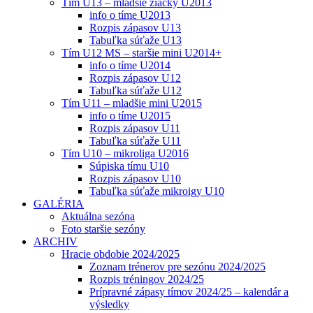
Tím U13 – mladšie žiačky U2013
info o tíme U2013
Rozpis zápasov U13
Tabuľka súťaže U13
Tím U12 MS – staršie mini U2014+
info o tíme U2014
Rozpis zápasov U12
Tabuľka súťaže U12
Tím U11 – mladšie mini U2015
info o tíme U2015
Rozpis zápasov U11
Tabuľka súťaže U11
Tím U10 – mikroliga U2016
Súpiska tímu U10
Rozpis zápasov U10
Tabuľka súťaže mikroigy U10
GALÉRIA
Aktuálna sezóna
Foto staršie sezóny
ARCHIV
Hracie obdobie 2024/2025
Zoznam trénerov pre sezónu 2024/2025
Rozpis tréningov 2024/25
Prípravné zápasy tímov 2024/25 – kalendár a
výsledky