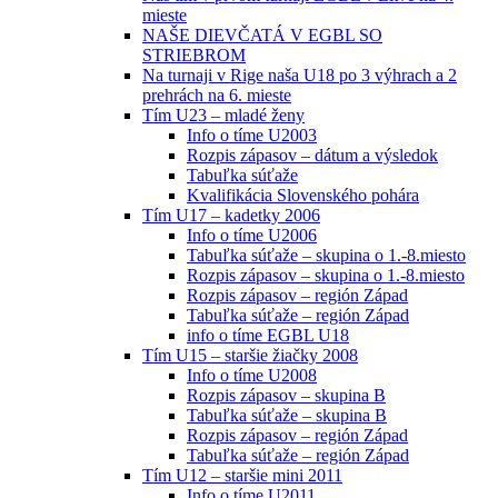
mieste
NAŠE DIEVČATÁ V EGBL SO
STRIEBROM
Na turnaji v Rige naša U18 po 3 výhrach a 2
prehrách na 6. mieste
Tím U23 – mladé ženy
Info o tíme U2003
Rozpis zápasov – dátum a výsledok
Tabuľka súťaže
Kvalifikácia Slovenského pohára
Tím U17 – kadetky 2006
Info o tíme U2006
Tabuľka súťaže – skupina o 1.-8.miesto
Rozpis zápasov – skupina o 1.-8.miesto
Rozpis zápasov – región Západ
Tabuľka súťaže – región Západ
info o tíme EGBL U18
Tím U15 – staršie žiačky 2008
Info o tíme U2008
Rozpis zápasov – skupina B
Tabuľka súťaže – skupina B
Rozpis zápasov – región Západ
Tabuľka súťaže – región Západ
Tím U12 – staršie mini 2011
Info o tíme U2011