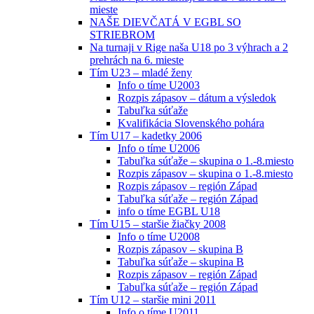
mieste
NAŠE DIEVČATÁ V EGBL SO
STRIEBROM
Na turnaji v Rige naša U18 po 3 výhrach a 2
prehrách na 6. mieste
Tím U23 – mladé ženy
Info o tíme U2003
Rozpis zápasov – dátum a výsledok
Tabuľka súťaže
Kvalifikácia Slovenského pohára
Tím U17 – kadetky 2006
Info o tíme U2006
Tabuľka súťaže – skupina o 1.-8.miesto
Rozpis zápasov – skupina o 1.-8.miesto
Rozpis zápasov – región Západ
Tabuľka súťaže – región Západ
info o tíme EGBL U18
Tím U15 – staršie žiačky 2008
Info o tíme U2008
Rozpis zápasov – skupina B
Tabuľka súťaže – skupina B
Rozpis zápasov – región Západ
Tabuľka súťaže – región Západ
Tím U12 – staršie mini 2011
Info o tíme U2011