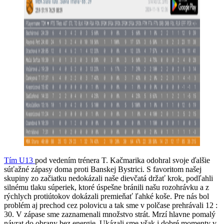
Tím U13
pod vedením trénera T. Kačmarika odohral svoje ďalšie
súťažné zápasy doma proti Banskej Bystrici. S favoritom našej
skupiny zo začiatku nedokázali naše dievčatá držať krok, podľahli
silnému tlaku súperiek, ktoré úspešne bránili našu rozohrávku a z
rýchlych protiútokov dokázali premieňať ľahké koše. Pre nás bol
problém aj prechod cez polovicu a tak sme v polčase prehrávali 12 :
30. V zápase sme zaznamenali množstvo strát. Mrzí hlavne pomalý
návrat do obrany bez energie. Ukázali sme však j dobré momenty v