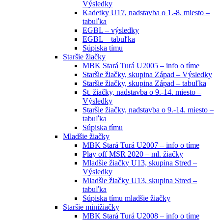
Výsledky
Kadetky U17, nadstavba o 1.-8. miesto –
tabuľka
EGBL – výsledky
EGBL – tabuľka
Súpiska tímu
Staršie žiačky
MBK Stará Turá U2005 – info o tíme
Staršie žiačky, skupina Západ – Výsledky
Staršie žiačky, skupina Západ – tabuľka
St. žiačky, nadstavba o 9.-14. miesto –
Výsledky
Staršie žiačky, nadstavba o 9.-14. miesto –
tabuľka
Súpiska tímu
Mladšie žiačky
MBK Stará Turá U2007 – info o tíme
Play off MSR 2020 – ml. žiačky
Mladšie žiačky U13, skupina Stred –
Výsledky
Mladšie žiačky U13, skupina Stred –
tabuľka
Súpiska tímu mladšie žiačky
Staršie minižiačky
MBK Stará Turá U2008 – info o tíme