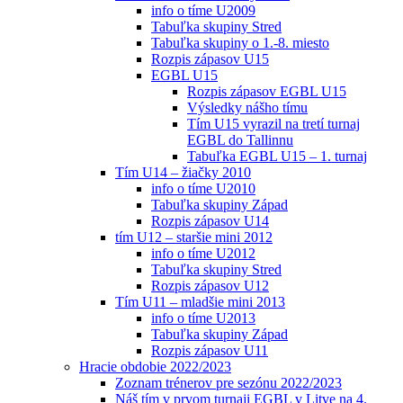
info o tíme U2009
Tabuľka skupiny Stred
Tabuľka skupiny o 1.-8. miesto
Rozpis zápasov U15
EGBL U15
Rozpis zápasov EGBL U15
Výsledky nášho tímu
Tím U15 vyrazil na tretí turnaj
EGBL do Tallinnu
Tabuľka EGBL U15 – 1. turnaj
Tím U14 – žiačky 2010
info o tíme U2010
Tabuľka skupiny Západ
Rozpis zápasov U14
tím U12 – staršie mini 2012
info o tíme U2012
Tabuľka skupiny Stred
Rozpis zápasov U12
Tím U11 – mladšie mini 2013
info o tíme U2013
Tabuľka skupiny Západ
Rozpis zápasov U11
Hracie obdobie 2022/2023
Zoznam trénerov pre sezónu 2022/2023
Náš tím v prvom turnaji EGBL v Litve na 4.