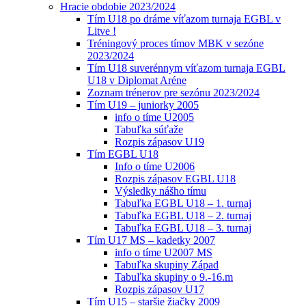
Hracie obdobie 2023/2024
Tím U18 po dráme víťazom turnaja EGBL v
Litve !
Tréningový proces tímov MBK v sezóne
2023/2024
Tím U18 suverénnym víťazom turnaja EGBL
U18 v Diplomat Aréne
Zoznam trénerov pre sezónu 2023/2024
Tím U19 – juniorky 2005
info o tíme U2005
Tabuľka súťaže
Rozpis zápasov U19
Tím EGBL U18
Info o tíme U2006
Rozpis zápasov EGBL U18
Výsledky nášho tímu
Tabuľka EGBL U18 – 1. turnaj
Tabuľka EGBL U18 – 2. turnaj
Tabuľka EGBL U18 – 3. turnaj
Tím U17 MS – kadetky 2007
info o tíme U2007 MS
Tabuľka skupiny Západ
Tabuľka skupiny o 9.-16.m
Rozpis zápasov U17
Tím U15 – staršie žiačky 2009