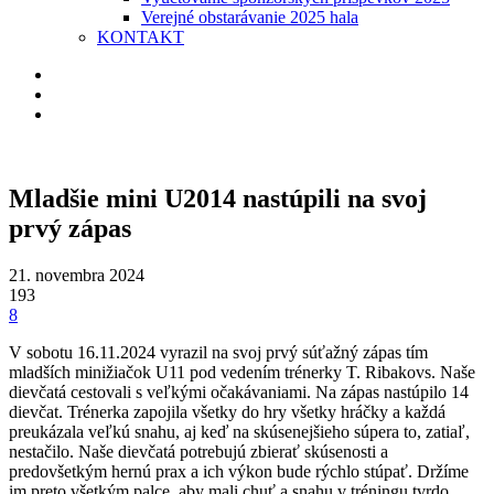
Verejné obstarávanie 2025 hala
KONTAKT
Mladšie mini U2014 nastúpili na svoj
prvý zápas
21. novembra 2024
193
8
V sobotu 16.11.2024 vyrazil na svoj prvý súťažný zápas tím
mladších minižiačok U11 pod vedením trénerky T. Ribakovs. Naše
dievčatá cestovali s veľkými očakávaniami. Na zápas nastúpilo 14
dievčat. Trénerka zapojila všetky do hry všetky hráčky a každá
preukázala veľkú snahu, aj keď na skúsenejšieho súpera to, zatiaľ,
nestačilo. Naše dievčatá potrebujú zbierať skúsenosti a
predovšetkým hernú prax a ich výkon bude rýchlo stúpať. Držíme
im preto všetkým palce, aby mali chuť a snahu v tréningu tvrdo