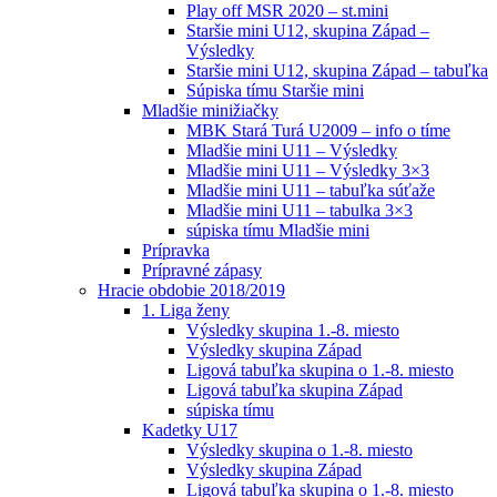
Play off MSR 2020 – st.mini
Staršie mini U12, skupina Západ –
Výsledky
Staršie mini U12, skupina Západ – tabuľka
Súpiska tímu Staršie mini
Mladšie minižiačky
MBK Stará Turá U2009 – info o tíme
Mladšie mini U11 – Výsledky
Mladšie mini U11 – Výsledky 3×3
Mladšie mini U11 – tabuľka súťaže
Mladšie mini U11 – tabulka 3×3
súpiska tímu Mladšie mini
Prípravka
Prípravné zápasy
Hracie obdobie 2018/2019
1. Liga ženy
Výsledky skupina 1.-8. miesto
Výsledky skupina Západ
Ligová tabuľka skupina o 1.-8. miesto
Ligová tabuľka skupina Západ
súpiska tímu
Kadetky U17
Výsledky skupina o 1.-8. miesto
Výsledky skupina Západ
Ligová tabuľka skupina o 1.-8. miesto