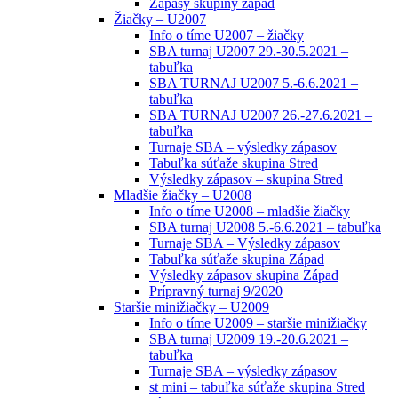
Zápasy skupiny západ
Žiačky – U2007
Info o tíme U2007 – žiačky
SBA turnaj U2007 29.-30.5.2021 –
tabuľka
SBA TURNAJ U2007 5.-6.6.2021 –
tabuľka
SBA TURNAJ U2007 26.-27.6.2021 –
tabuľka
Turnaje SBA – výsledky zápasov
Tabuľka súťaže skupina Stred
Výsledky zápasov – skupina Stred
Mladšie žiačky – U2008
Info o tíme U2008 – mladšie žiačky
SBA turnaj U2008 5.-6.6.2021 – tabuľka
Turnaje SBA – Výsledky zápasov
Tabuľka súťaže skupina Západ
Výsledky zápasov skupina Západ
Prípravný turnaj 9/2020
Staršie minižiačky – U2009
Info o tíme U2009 – staršie minižiačky
SBA turnaj U2009 19.-20.6.2021 –
tabuľka
Turnaje SBA – výsledky zápasov
st mini – tabuľka súťaže skupina Stred