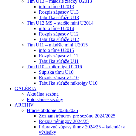
Tím U13 – mladšie žiačky U2013
info o tíme U2013
Rozpis zápasov U13
Tabuľka súťaže U13
Tím U12 MS – staršie mini U2014+
info o tíme U2014
Rozpis zápasov U12
Tabuľka súťaže U12
Tím U11 – mladšie mini U2015
info o tíme U2015
Rozpis zápasov U11
Tabuľka súťaže U11
Tím U10 – mikroliga U2016
Súpiska tímu U10
Rozpis zápasov U10
Tabuľka súťaže mikroigy U10
GALÉRIA
Aktuálna sezóna
Foto staršie sezóny
ARCHIV
Hracie obdobie 2024/2025
Zoznam trénerov pre sezónu 2024/2025
Rozpis tréningov 2024/25
Prípravné zápasy tímov 2024/25 – kalendár a
výsledky