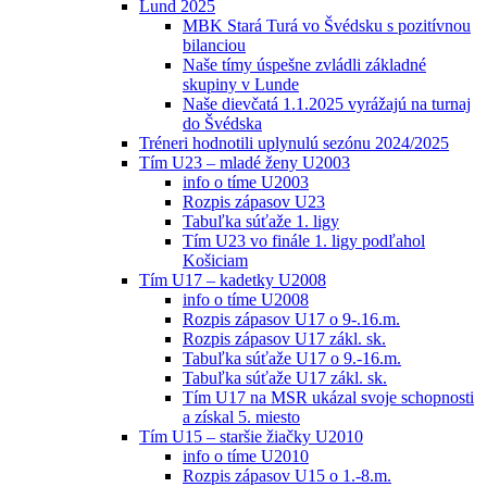
Lund 2025
MBK Stará Turá vo Švédsku s pozitívnou
bilanciou
Naše tímy úspešne zvládli základné
skupiny v Lunde
Naše dievčatá 1.1.2025 vyrážajú na turnaj
do Švédska
Tréneri hodnotili uplynulú sezónu 2024/2025
Tím U23 – mladé ženy U2003
info o tíme U2003
Rozpis zápasov U23
Tabuľka súťaže 1. ligy
Tím U23 vo finále 1. ligy podľahol
Košiciam
Tím U17 – kadetky U2008
info o tíme U2008
Rozpis zápasov U17 o 9-.16.m.
Rozpis zápasov U17 zákl. sk.
Tabuľka súťaže U17 o 9.-16.m.
Tabuľka súťaže U17 zákl. sk.
Tím U17 na MSR ukázal svoje schopnosti
a získal 5. miesto
Tím U15 – staršie žiačky U2010
info o tíme U2010
Rozpis zápasov U15 o 1.-8.m.