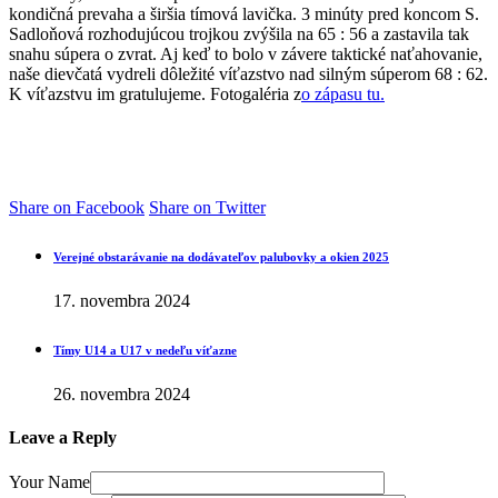
kondičná prevaha a širšia tímová lavička. 3 minúty pred koncom S.
Sadloňová rozhodujúcou trojkou zvýšila na 65 : 56 a zastavila tak
snahu súpera o zvrat. Aj keď to bolo v závere taktické naťahovanie,
naše dievčatá vydreli dôležité víťazstvo nad silným súperom 68 : 62.
K víťazstvu im gratulujeme. Fotogaléria z
o zápasu tu.
Share on Facebook
Share on Twitter
Verejné obstarávanie na dodávateľov palubovky a okien 2025
17. novembra 2024
Tímy U14 a U17 v nedeľu víťazne
26. novembra 2024
Leave a Reply
Your Name