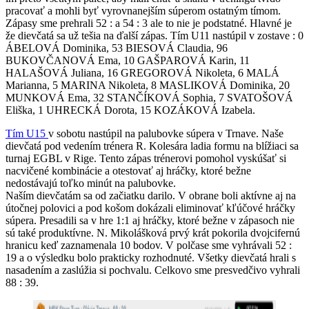
pracovať a mohli byť vyrovnanejším súperom ostatným tímom.
Zápasy sme prehrali 52 : a 54 : 3 ale to nie je podstatné. Hlavné je
že dievčatá sa už tešia na ďalší zápas. Tím U11 nastúpil v zostave : 0
ÁBELOVÁ Dominika, 53 BIESOVÁ Claudia, 96
BUKOVČANOVÁ Ema, 10 GAŠPAROVÁ Karin, 11
HALAŠOVÁ Juliana, 16 GREGOROVÁ Nikoleta, 6 MALÁ
Marianna, 5 MARINA Nikoleta, 8 MASLIKOVÁ Dominika, 20
MUNKOVÁ Ema, 32 STANČÍKOVÁ Sophia, 7 SVATOŠOVÁ
Eliška, 1 UHRECKÁ Dorota, 15 KOZÁKOVÁ Izabela.
Tím U15
v sobotu nastúpil na palubovke súpera v Trnave. Naše
dievčatá pod vedením trénera R. Kolesára ladia formu na blížiaci sa
turnaj EGBL v Rige. Tento zápas trénerovi pomohol vyskúšať si
nacvičené kombinácie a otestovať aj hráčky, ktoré bežne
nedostávajú toľko minút na palubovke.
Naším dievčatám sa od začiatku darilo. V obrane boli aktívne aj na
útočnej polovici a pod košom dokázali eliminovať kľúčové hráčky
súpera. Presadili sa v hre 1:1 aj hráčky, ktoré bežne v zápasoch nie
sú také produktívne. N. Mikolášková prvý krát pokorila dvojcifernú
hranicu keď zaznamenala 10 bodov. V polčase sme vyhrávali 52 :
19 a o výsledku bolo prakticky rozhodnuté. Všetky dievčatá hrali s
nasadením a zaslúžia si pochvalu. Celkovo sme presvedčivo vyhrali
88 : 39.