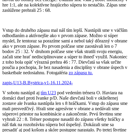
hre 1:1, ale na kolektívne hrajúceho súpera to nestačilo. Zápas sme
zaslúžene prehrali 25 : 68.
Vstup do druhého zápasu mal náš tím lepší. Nastúpili sme v väčším
odhodlaním a aktívnejšie ako v prvom zápase. Možno si súper
myslel, že tentoraz sa porazíme sami a nebol taký dôrazný v obrane
ako v prvom zápase. Po prvom polčase sme zaostávali len o 7
bodov 25 : 32. V druhom polčase sme však stratili svoju energiu,
začali sme hrať nedisciplinovane a súper to ihneď využil. Nakoniec
z toho bola opäť výrazná prehra 46 : 77. Dievčatá sa však určite
poučia a pochopia, že bez nasadenia a disciplíny v obrane úspech v
basketbale nedosiahnu. Fotogaléria
zo zápasu tu.
zapis-U13-B.Bystrica-v1-16.11.2024-
V sobotu nastúpil aj
tím U23
pod vedením trénera O. Haviara na
domáci duel proti Ivanke p/D. Naše dievčatá boli v oklieštenej
zostave ale Ivanka nastúpila len s 8 hráčkami. Vstup do zápasu sme
mali presvedčivý. Hrali sme agresívne v obrane a nedávali sme
súperovi priestor na kombinácie a zakončenie. Prvú štvrtinu sme
vyhrali 22 : 8. Tréner postupne nasadil do zápasu všetky hráčky a
náš tlak na rozohrávku súpera bol úspešný. Dokázali sme sa
presadiť aj pod košom a skóre postupne narastalo. Po tretej štvrtine