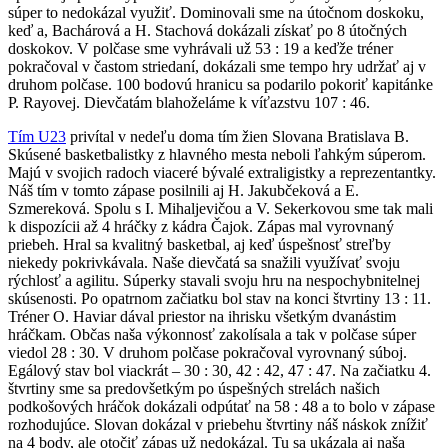
súper to nedokázal využiť. Dominovali sme na útočnom doskoku,
keď a, Bachárová a H. Stachová dokázali získať po 8 útočných
doskokov. V polčase sme vyhrávali už 53 : 19 a keďže tréner
pokračoval v častom striedaní, dokázali sme tempo hry udržať aj v
druhom polčase. 100 bodovú hranicu sa podarilo pokoriť kapitánke
P. Rayovej. Dievčatám blahoželáme k víťazstvu 107 : 46.
Tím U23
privítal v nedeľu doma tím žien Slovana Bratislava B.
Skúsené basketbalistky z hlavného mesta neboli ľahkým súperom.
Majú v svojich radoch viaceré bývalé extraligistky a reprezentantky.
Náš tím v tomto zápase posilnili aj H. Jakubčeková a E.
Szmereková. Spolu s I. Mihaljevičou a V. Sekerkovou sme tak mali
k dispozícii až 4 hráčky z kádra Čajok. Zápas mal vyrovnaný
priebeh. Hral sa kvalitný basketbal, aj keď úspešnosť streľby
niekedy pokrivkávala. Naše dievčatá sa snažili využívať svoju
rýchlosť a agilitu. Súperky stavali svoju hru na nespochybnitelnej
skúsenosti. Po opatrnom začiatku bol stav na konci štvrtiny 13 : 11.
Tréner O. Haviar dával priestor na ihrisku všetkým dvanástim
hráčkam. Občas naša výkonnosť zakolísala a tak v polčase súper
viedol 28 : 30. V druhom polčase pokračoval vyrovnaný súboj.
Egálový stav bol viackrát – 30 : 30, 42 : 42, 47 : 47. Na začiatku 4.
štvrtiny sme sa predovšetkým po úspešných strelách našich
podkošových hráčok dokázali odpútať na 58 : 48 a to bolo v zápase
rozhodujúce. Slovan dokázal v priebehu štvrtiny náš náskok znížiť
na 4 body, ale otočiť zápas už nedokázal. Tu sa ukázala aj naša