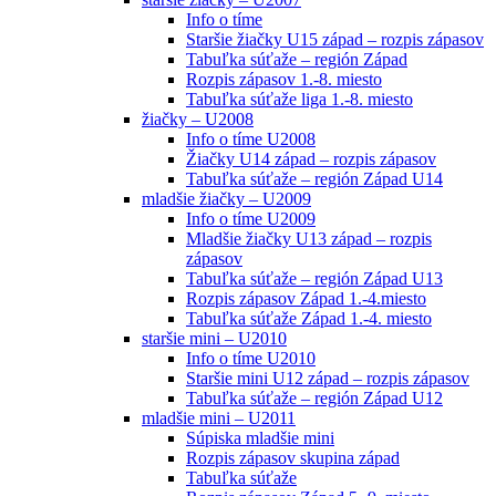
Info o tíme
Staršie žiačky U15 západ – rozpis zápasov
Tabuľka súťaže – región Západ
Rozpis zápasov 1.-8. miesto
Tabuľka súťaže liga 1.-8. miesto
žiačky – U2008
Info o tíme U2008
Žiačky U14 západ – rozpis zápasov
Tabuľka súťaže – región Západ U14
mladšie žiačky – U2009
Info o tíme U2009
Mladšie žiačky U13 západ – rozpis
zápasov
Tabuľka súťaže – región Západ U13
Rozpis zápasov Západ 1.-4.miesto
Tabuľka súťaže Západ 1.-4. miesto
staršie mini – U2010
Info o tíme U2010
Staršie mini U12 západ – rozpis zápasov
Tabuľka súťaže – región Západ U12
mladšie mini – U2011
Súpiska mladšie mini
Rozpis zápasov skupina západ
Tabuľka súťaže