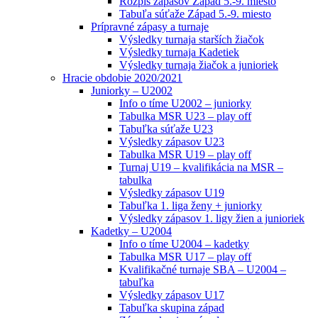
Rozpis zápasov Západ 5.-9. miesto
Tabuľa súťaže Západ 5.-9. miesto
Prípravné zápasy a turnaje
Výsledky turnaja starších žiačok
Výsledky turnaja Kadetiek
Výsledky turnaja žiačok a junioriek
Hracie obdobie 2020/2021
Juniorky – U2002
Info o tíme U2002 – juniorky
Tabulka MSR U23 – play off
Tabuľka súťaže U23
Výsledky zápasov U23
Tabulka MSR U19 – play off
Turnaj U19 – kvalifikácia na MSR –
tabulka
Výsledky zápasov U19
Tabuľka 1. liga ženy + juniorky
Výsledky zápasov 1. ligy žien a junioriek
Kadetky – U2004
Info o tíme U2004 – kadetky
Tabulka MSR U17 – play off
Kvalifikačné turnaje SBA – U2004 –
tabuľka
Výsledky zápasov U17
Tabuľka skupina západ