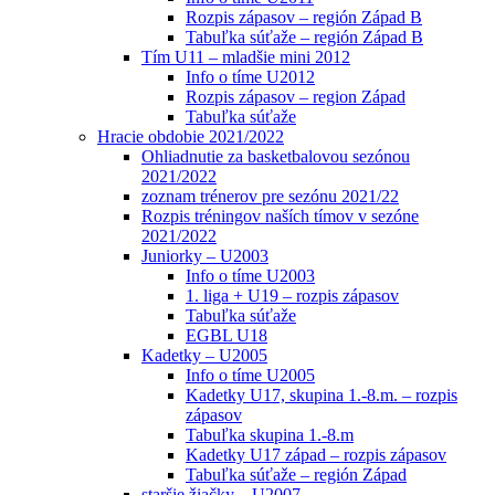
Rozpis zápasov – región Západ B
Tabuľka súťaže – región Západ B
Tím U11 – mladšie mini 2012
Info o tíme U2012
Rozpis zápasov – region Západ
Tabuľka súťaže
Hracie obdobie 2021/2022
Ohliadnutie za basketbalovou sezónou
2021/2022
zoznam trénerov pre sezónu 2021/22
Rozpis tréningov naších tímov v sezóne
2021/2022
Juniorky – U2003
Info o tíme U2003
1. liga + U19 – rozpis zápasov
Tabuľka súťaže
EGBL U18
Kadetky – U2005
Info o tíme U2005
Kadetky U17, skupina 1.-8.m. – rozpis
zápasov
Tabuľka skupina 1.-8.m
Kadetky U17 západ – rozpis zápasov
Tabuľka súťaže – región Západ
staršie žiačky – U2007