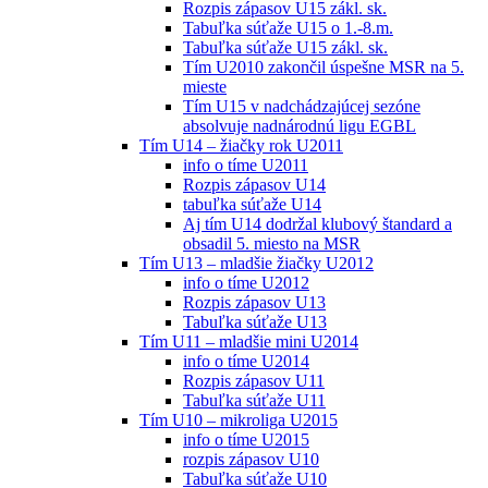
Rozpis zápasov U15 zákl. sk.
Tabuľka súťaže U15 o 1.-8.m.
Tabuľka súťaže U15 zákl. sk.
Tím U2010 zakončil úspešne MSR na 5.
mieste
Tím U15 v nadchádzajúcej sezóne
absolvuje nadnárodnú ligu EGBL
Tím U14 – žiačky rok U2011
info o tíme U2011
Rozpis zápasov U14
tabuľka súťaže U14
Aj tím U14 dodržal klubový štandard a
obsadil 5. miesto na MSR
Tím U13 – mladšie žiačky U2012
info o tíme U2012
Rozpis zápasov U13
Tabuľka súťaže U13
Tím U11 – mladšie mini U2014
info o tíme U2014
Rozpis zápasov U11
Tabuľka súťaže U11
Tím U10 – mikroliga U2015
info o tíme U2015
rozpis zápasov U10
Tabuľka súťaže U10