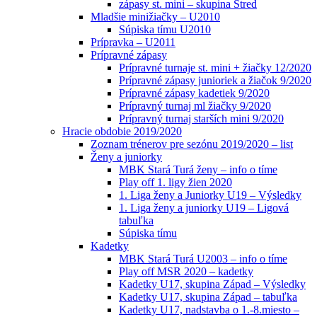
zápasy st. mini – skupina Stred
Mladšie minižiačky – U2010
Súpiska tímu U2010
Prípravka – U2011
Prípravné zápasy
Prípravné turnaje st. mini + žiačky 12/2020
Prípravné zápasy junioriek a žiačok 9/2020
Prípravné zápasy kadetiek 9/2020
Prípravný turnaj ml žiačky 9/2020
Prípravný turnaj starších mini 9/2020
Hracie obdobie 2019/2020
Zoznam trénerov pre sezónu 2019/2020 – list
Ženy a juniorky
MBK Stará Turá ženy – info o tíme
Play off 1. ligy žien 2020
1. Liga ženy a Juniorky U19 – Výsledky
1. Liga ženy a juniorky U19 – Ligová
tabuľka
Súpiska tímu
Kadetky
MBK Stará Turá U2003 – info o tíme
Play off MSR 2020 – kadetky
Kadetky U17, skupina Západ – Výsledky
Kadetky U17, skupina Západ – tabuľka
Kadetky U17, nadstavba o 1.-8.miesto –