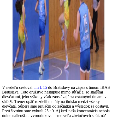
V nedeľu cestoval
tím U15
do Bratislavy na zápas s tímom IBAS
Bratislava. Toto družstvo nastupuje mimo súťaž aj so staršími
dievčatami, jeho výkony však zaostávajú za ostatnými tímami v
súťaži. Tréner opäť rozdelil minúty na ihrisku medzi všetky
dievčatá. Súpera sme pritlačili od začiatku a výsledok sa dostavil.
Prvú štvrtinu sme vyhrali 25 : 9. Aj keď naša koncentrácia nebola
úplne najlepšia a vyprodukovali sme veľa zbytočných strát, náš