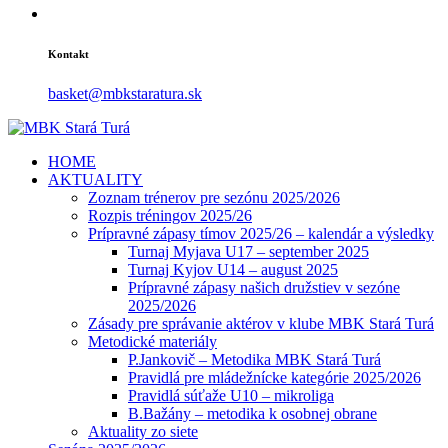
Kontakt
basket@mbkstaratura.sk
HOME
AKTUALITY
Zoznam trénerov pre sezónu 2025/2026
Rozpis tréningov 2025/26
Prípravné zápasy tímov 2025/26 – kalendár a výsledky
Turnaj Myjava U17 – september 2025
Turnaj Kyjov U14 – august 2025
Prípravné zápasy našich družstiev v sezóne
2025/2026
Zásady pre správanie aktérov v klube MBK Stará Turá
Metodické materiály
P.Jankovič – Metodika MBK Stará Turá
Pravidlá pre mládežnícke kategórie 2025/2026
Pravidlá súťaže U10 – mikroliga
B.Bažány – metodika k osobnej obrane
Aktuality zo siete