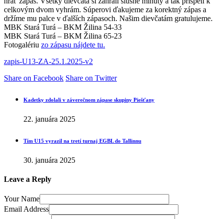
hrať zápas. Všetky dievčatá si zahrali slušné minúty a tak prispeli k
celkovým dvom vyhrám. Súperovi ďakujeme za korektný zápas a
držíme mu palce v ďalších zápasoch. Našim dievčatám gratulujeme.
MBK Stará Turá – BKM Žilina 54-33
MBK Stará Turá – BKM Žilina 65-23
Fotogalériu
zo zápasu nájdete tu.
zapis-U13-ZA-25.1.2025-v2
Share on Facebook
Share on Twitter
Kadetky zdolali v záverečnom zápase skupiny Piešťany
22. januára 2025
Tím U15 vyrazil na tretí turnaj EGBL do Tallinnu
30. januára 2025
Leave a Reply
Your Name
Email Address