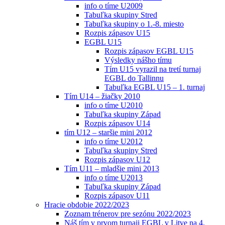
info o tíme U2009
Tabuľka skupiny Stred
Tabuľka skupiny o 1.-8. miesto
Rozpis zápasov U15
EGBL U15
Rozpis zápasov EGBL U15
Výsledky nášho tímu
Tím U15 vyrazil na tretí turnaj
EGBL do Tallinnu
Tabuľka EGBL U15 – 1. turnaj
Tím U14 – žiačky 2010
info o tíme U2010
Tabuľka skupiny Západ
Rozpis zápasov U14
tím U12 – staršie mini 2012
info o tíme U2012
Tabuľka skupiny Stred
Rozpis zápasov U12
Tím U11 – mladšie mini 2013
info o tíme U2013
Tabuľka skupiny Západ
Rozpis zápasov U11
Hracie obdobie 2022/2023
Zoznam trénerov pre sezónu 2022/2023
Náš tím v prvom turnaji EGBL v Litve na 4.