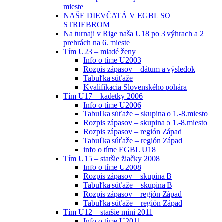
mieste
NAŠE DIEVČATÁ V EGBL SO
STRIEBROM
Na turnaji v Rige naša U18 po 3 výhrach a 2
prehrách na 6. mieste
Tím U23 – mladé ženy
Info o tíme U2003
Rozpis zápasov – dátum a výsledok
Tabuľka súťaže
Kvalifikácia Slovenského pohára
Tím U17 – kadetky 2006
Info o tíme U2006
Tabuľka súťaže – skupina o 1.-8.miesto
Rozpis zápasov – skupina o 1.-8.miesto
Rozpis zápasov – región Západ
Tabuľka súťaže – región Západ
info o tíme EGBL U18
Tím U15 – staršie žiačky 2008
Info o tíme U2008
Rozpis zápasov – skupina B
Tabuľka súťaže – skupina B
Rozpis zápasov – región Západ
Tabuľka súťaže – región Západ
Tím U12 – staršie mini 2011
Info o tíme U2011