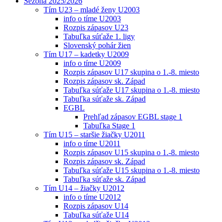
Sezóna 2025/2026
Tím U23 – mladé ženy U2003
info o tíme U2003
Rozpis zápasov U23
Tabuľka súťaže 1. ligy
Slovenský pohár žien
Tím U17 – kadetky U2009
info o tíme U2009
Rozpis zápasov U17 skupina o 1.-8. miesto
Rozpis zápasov sk. Západ
Tabuľka súťaže U17 skupina o 1.-8. miesto
Tabuľka súťaže sk. Západ
EGBL
Prehľad zápasov EGBL stage 1
Tabuľka Stage 1
Tím U15 – staršie žiačky U2011
info o tíme U2011
Rozpis zápasov U15 skupina o 1.-8. miesto
Rozpis zápasov sk. Západ
Tabuľka súťaže U15 skupina o 1.-8. miesto
Tabuľka súťaže sk. Západ
Tím U14 – žiačky U2012
info o tíme U2012
Rozpis zápasov U14
Tabuľka súťaže U14