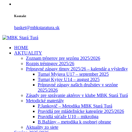
Kontakt
basket@mbkstaratura.sk
HOME
AKTUALITY
Zoznam trénerov pre sezónu 2025/2026
Rozpis tréningov 2025/26
Prípravné zápasy tímov 2025/26 – kalendár a výsledky
Turnaj Myjava U17 – september 2025
Turnaj Kyjov U14 – august 2025
Prípravné zápasy našich družstiev v sezóne
2025/2026
Zásady pre správanie aktérov v klube MBK Stará Turá
Metodické materiály
P.Jankovič – Metodika MBK Stará Turá
Pravidlá pre mládežnícke kategórie 2025/2026
Pravidlá súťaže U10 – mikroliga
B.Bažány – metodika k osobnej obrane
Aktuality zo siete