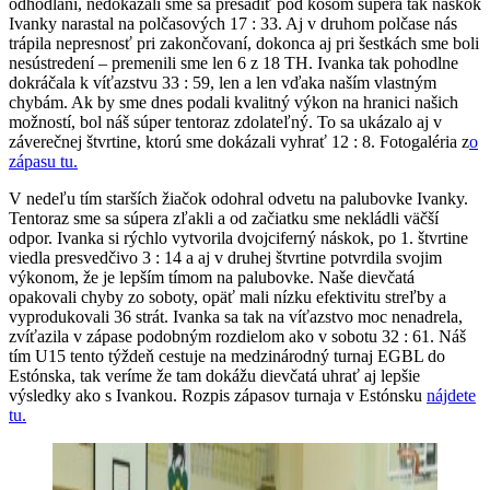
odhodlaní, nedokázali sme sa presadiť pod košom súpera tak náskok
Ivanky narastal na polčasových 17 : 33. Aj v druhom polčase nás
trápila nepresnosť pri zakončovaní, dokonca aj pri šestkách sme boli
nesústredení – premenili sme len 6 z 18 TH. Ivanka tak pohodlne
dokráčala k víťazstvu 33 : 59, len a len vďaka naším vlastným
chybám. Ak by sme dnes podali kvalitný výkon na hranici našich
možností, bol náš súper tentoraz zdolateľný. To sa ukázalo aj v
záverečnej štvrtine, ktorú sme dokázali vyhrať 12 : 8. Fotogaléria z
o
zápasu tu.
V nedeľu tím starších žiačok odohral odvetu na palubovke Ivanky.
Tentoraz sme sa súpera zľakli a od začiatku sme nekládli väčší
odpor. Ivanka si rýchlo vytvorila dvojciferný náskok, po 1. štvrtine
viedla presvedčivo 3 : 14 a aj v druhej štvrtine potvrdila svojim
výkonom, že je lepším tímom na palubovke. Naše dievčatá
opakovali chyby zo soboty, opäť mali nízku efektivitu streľby a
vyprodukovali 36 strát. Ivanka sa tak na víťazstvo moc nenadrela,
zvíťazila v zápase podobným rozdielom ako v sobotu 32 : 61. Náš
tím U15 tento týždeň cestuje na medzinárodný turnaj EGBL do
Estónska, tak veríme že tam dokážu dievčatá uhrať aj lepšie
výsledky ako s Ivankou. Rozpis zápasov turnaja v Estónsku
nájdete
tu.