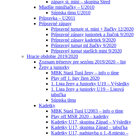
zápasy st. mini – skupina Stred
Mladšie minižiačky – U2010
Súpiska tímu U2010
Prípravka – U2011
Prípravné zápasy
Prípravné turnaje st. mini + žiačky 12/2020
Prípravné zápasy junioriek a žiačok 9/2020
Prípravné zápasy kadetiek 9/2020
Prípravný turnaj ml žiačky 9/2020
Prípravný turnaj starších mini 9/2020
Hracie obdobie 2019/2020
Zoznam trénerov pre sezónu 2019/2020 – list
Ženy a juniorky
MBK Stará Turá ženy – info o tíme
Play off 1. ligy žien 2020
1. Liga ženy a Juniorky U19 – Výsledky
1. Liga ženy a juniorky U19 – Ligová
tabuľka
Súpiska tímu
Kadetky
MBK Stará Turá U2003 – info o tíme
Play off MSR 2020 – kadetky
Kadetky U17, skupina Západ – Výsledky
Kadetky U17, skupina Západ – tabuľka
Kadetky U17, nadstavba o 1.-8.miesto –