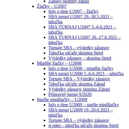
Zápasy skupiny západ
Žiačky – U2007
Info o tíme U2007 – žiačky
SBA turnaj U2007 29.-30.5.2021 –
tabuľka
SBA TURNAJ U2007 5.-6.6.2021 –
tabuľka
SBA TURNAJ U2007 26.-27.6.2021 –
tabuľka
Turnaje SBA – výsledky zápasov
Tabuľka súťaže skupina Stred
Výsledky zápasov – skupina Stred
Mladšie žiačky – U2008
Info o tíme U2008 – mladšie žiačky
SBA turnaj U2008 5.-6.6.2021 – tabuľka
Turnaje SBA – Výsledky zápasov
Tabuľka súťaže skupina Západ
Výsledky zápasov skupina Západ
Prípravný turnaj 9/2020
Staršie minižiačky – U2009
Info o tíme U2009 – staršie minižiačky
SBA turnaj U2009 19.-20.6.2021 –
tabuľka
Turnaje SBA – výsledky zápasov
st mini – tabuľka súťaže skupina Stred