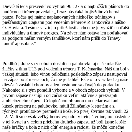
Dievčatá teda presvedčivo vyhrali 96 : 27 a o najbližších plánoch do
budúcnosti tréner povedal : „Teraz nás čaká trojtýždňová herná
pauza. Počas nej máme naplánovaných niekoľko tréningov s
piešťanskými Čajkami pod vedením trénerov P. Jankoviča a nášho
O. Haviara. Tešíme sa z tejto príležitosti a chceme ju využiť na ďalší
individuálny a tímový progres. Na záver nám ostáva len poďakovať
za podporu našim verným fanúšikov, ktorí nám prišli do Trnavy
fandiť aj osobne.“
Po dlhšej dobe sa v sobotu dostali na palubovku aj naše mladšie
žiačky z tímu U13 pod vedením trénera T. Kačmarika. Náš tím bol v
ťažkej situácii, lebo vinou odloženia posledného zápasu nastupoval
na zápas po 2 mesiacoch, čo nie je ľahké. Ešte o to viac keď aj naše
dievčatá zasiahli choroby a len postupne sa dávajú do poriadku.
Nakoniec si s tým poradili výborne a v oboch zápasoch vyhrali. V
prvom zápase nastúpili od začiatku veľmi aktívne a prekvapili
ambiciózneho súpera. Celoplošnou obranou mu nedarovali ani
kúsok priestoru na palubovke, nútili Žilinčanky k stratám a z
rýchlych protiútokov premieňali koše. Po prvej štvrtine tak viedli 22
: 2. Mali sme však veľký herný vypadol v tretej štvrtine, no následne
v tej štvrtej a v celom priebehu druhého zápasu už boli jasne lepšie
naše hráčky a bola z nich cítiť energia a radosť, že môžu konečne