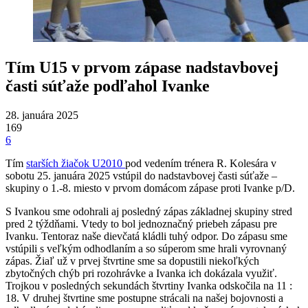
Tím U15 v prvom zápase nadstavbovej
časti súťaže podľahol Ivanke
28. januára 2025
169
6
Tím
starších žiačok U2010
pod vedením trénera R. Kolesára v
sobotu 25. januára 2025 vstúpil do nadstavbovej časti súťaže –
skupiny o 1.-8. miesto v prvom domácom zápase proti Ivanke p/D.
S Ivankou sme odohrali aj posledný zápas základnej skupiny stred
pred 2 týždňami. Vtedy to bol jednoznačný priebeh zápasu pre
Ivanku. Tentoraz naše dievčatá kládli tuhý odpor. Do zápasu sme
vstúpili s veľkým odhodlaním a so súperom sme hrali vyrovnaný
zápas. Žiaľ už v prvej štvrtine sme sa dopustili niekoľkých
zbytočných chýb pri rozohrávke a Ivanka ich dokázala využiť.
Trojkou v posledných sekundách štvrtiny Ivanka odskočila na 11 :
18. V druhej štvrtine sme postupne strácali na našej bojovnosti a