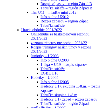
Rozpis zápasov – región Západ B
Tabuľka súťaže – región Západ B
Tím U11 – mladšie mini 2012
Info o tíme U2012
Rozpis zápasov – region Západ
Tabuľka súťaže
Hracie obdobie 2021/2022
Ohliadnutie za basketbalovou sezónou
2021/2022
zoznam trénerov pre sezónu 2021/22
Rozpis tréningov naších tímov v sezóne
2021/2022
Juniorky – U2003
Info o tíme U2003
1. liga + U19 – rozpis zápasov
Tabuľka súťaže
EGBL U18
Kadetky – U2005
Info o tíme U2005
Kadetky U17, skupina 1.-8.m. – rozpis
zápasov
Tabuľka skupina 1.-8.m
Kadetky U17 západ – rozpis zápasov
Tabuľka súťaže – región Západ
staršie žiačky – U2007