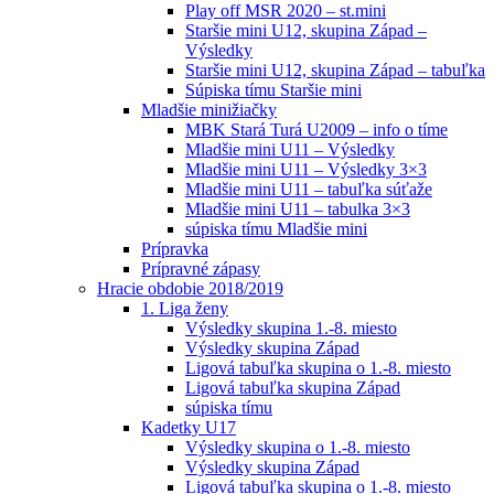
Play off MSR 2020 – st.mini
Staršie mini U12, skupina Západ –
Výsledky
Staršie mini U12, skupina Západ – tabuľka
Súpiska tímu Staršie mini
Mladšie minižiačky
MBK Stará Turá U2009 – info o tíme
Mladšie mini U11 – Výsledky
Mladšie mini U11 – Výsledky 3×3
Mladšie mini U11 – tabuľka súťaže
Mladšie mini U11 – tabulka 3×3
súpiska tímu Mladšie mini
Prípravka
Prípravné zápasy
Hracie obdobie 2018/2019
1. Liga ženy
Výsledky skupina 1.-8. miesto
Výsledky skupina Západ
Ligová tabuľka skupina o 1.-8. miesto
Ligová tabuľka skupina Západ
súpiska tímu
Kadetky U17
Výsledky skupina o 1.-8. miesto
Výsledky skupina Západ
Ligová tabuľka skupina o 1.-8. miesto