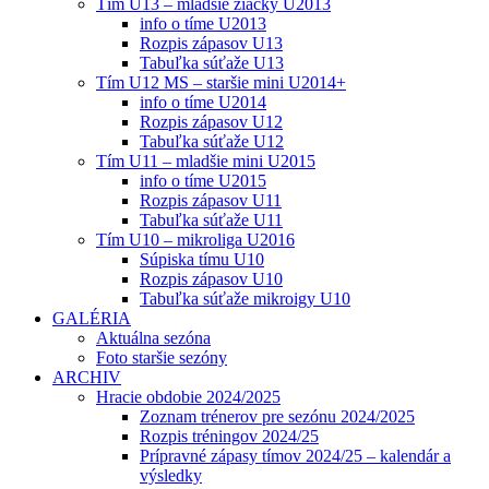
Tím U13 – mladšie žiačky U2013
info o tíme U2013
Rozpis zápasov U13
Tabuľka súťaže U13
Tím U12 MS – staršie mini U2014+
info o tíme U2014
Rozpis zápasov U12
Tabuľka súťaže U12
Tím U11 – mladšie mini U2015
info o tíme U2015
Rozpis zápasov U11
Tabuľka súťaže U11
Tím U10 – mikroliga U2016
Súpiska tímu U10
Rozpis zápasov U10
Tabuľka súťaže mikroigy U10
GALÉRIA
Aktuálna sezóna
Foto staršie sezóny
ARCHIV
Hracie obdobie 2024/2025
Zoznam trénerov pre sezónu 2024/2025
Rozpis tréningov 2024/25
Prípravné zápasy tímov 2024/25 – kalendár a
výsledky