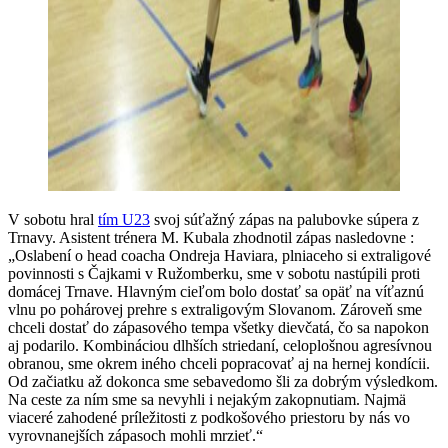
V sobotu hral
tím U23
svoj súťažný zápas na palubovke súpera z
Trnavy. Asistent trénera M. Kubala zhodnotil zápas nasledovne :
„Oslabení o head coacha Ondreja Haviara, plniaceho si extraligové
povinnosti s Čajkami v Ružomberku, sme v sobotu nastúpili proti
domácej Trnave. Hlavným cieľom bolo dostať sa opäť na víťaznú
vlnu po pohárovej prehre s extraligovým Slovanom. Zároveň sme
chceli dostať do zápasového tempa všetky dievčatá, čo sa napokon
aj podarilo. Kombináciou dlhších striedaní, celoplošnou agresívnou
obranou, sme okrem iného chceli popracovať aj na hernej kondícii.
Od začiatku až dokonca sme sebavedomo šli za dobrým výsledkom.
Na ceste za ním sme sa nevyhli i nejakým zakopnutiam. Najmä
viaceré zahodené príležitosti z podkošového priestoru by nás vo
vyrovnanejších zápasoch mohli mrzieť.“