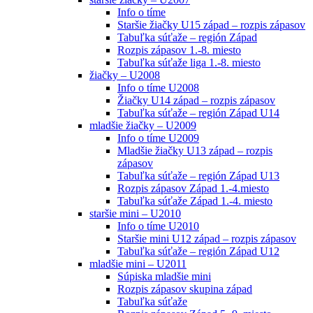
Info o tíme
Staršie žiačky U15 západ – rozpis zápasov
Tabuľka súťaže – región Západ
Rozpis zápasov 1.-8. miesto
Tabuľka súťaže liga 1.-8. miesto
žiačky – U2008
Info o tíme U2008
Žiačky U14 západ – rozpis zápasov
Tabuľka súťaže – región Západ U14
mladšie žiačky – U2009
Info o tíme U2009
Mladšie žiačky U13 západ – rozpis
zápasov
Tabuľka súťaže – región Západ U13
Rozpis zápasov Západ 1.-4.miesto
Tabuľka súťaže Západ 1.-4. miesto
staršie mini – U2010
Info o tíme U2010
Staršie mini U12 západ – rozpis zápasov
Tabuľka súťaže – región Západ U12
mladšie mini – U2011
Súpiska mladšie mini
Rozpis zápasov skupina západ
Tabuľka súťaže