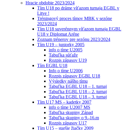
Hracie obdobie 2023/2024
Tím U18 po dráme víťazom turnaja EGBL v
Litve !
Tréningový proces tímov MBK v sezóne
2023/2024
Tím U18 suverénnym víťazom turnaja EGBL
U18 v Diplomat Aréne
Zoznam trénerov pre sezónu 2023/2024
Tím U19 – juniorky 2005
info o tíme U2005
Tabuľka súťaže
Rozpis zápasov U19
Tím EGBL U18
Info o tíme U2006
Rozpis zápasov EGBL U18
Výsledky nášho tímu
Tabuľka EGBL U18 – 1. turnaj
Tabuľka EGBL U18 – 2. turnaj
Tabuľka EGBL U18 – 3. turnaj
Tím U17 MS – kadetky 2007
info o tíme U2007 MS
Tabuľka skupiny Západ
Tabuľka skupiny o 9.-16.m
Rozpis zápasov U17
Tím U15 – staršie žiačky 2009