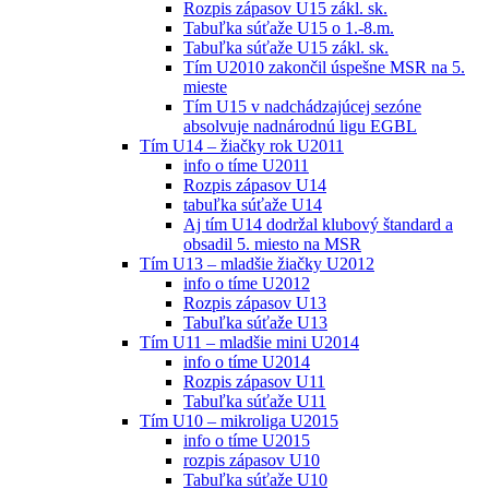
Rozpis zápasov U15 zákl. sk.
Tabuľka súťaže U15 o 1.-8.m.
Tabuľka súťaže U15 zákl. sk.
Tím U2010 zakončil úspešne MSR na 5.
mieste
Tím U15 v nadchádzajúcej sezóne
absolvuje nadnárodnú ligu EGBL
Tím U14 – žiačky rok U2011
info o tíme U2011
Rozpis zápasov U14
tabuľka súťaže U14
Aj tím U14 dodržal klubový štandard a
obsadil 5. miesto na MSR
Tím U13 – mladšie žiačky U2012
info o tíme U2012
Rozpis zápasov U13
Tabuľka súťaže U13
Tím U11 – mladšie mini U2014
info o tíme U2014
Rozpis zápasov U11
Tabuľka súťaže U11
Tím U10 – mikroliga U2015
info o tíme U2015
rozpis zápasov U10
Tabuľka súťaže U10