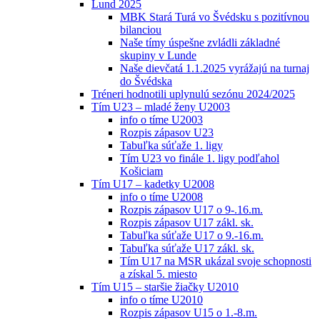
Lund 2025
MBK Stará Turá vo Švédsku s pozitívnou
bilanciou
Naše tímy úspešne zvládli základné
skupiny v Lunde
Naše dievčatá 1.1.2025 vyrážajú na turnaj
do Švédska
Tréneri hodnotili uplynulú sezónu 2024/2025
Tím U23 – mladé ženy U2003
info o tíme U2003
Rozpis zápasov U23
Tabuľka súťaže 1. ligy
Tím U23 vo finále 1. ligy podľahol
Košiciam
Tím U17 – kadetky U2008
info o tíme U2008
Rozpis zápasov U17 o 9-.16.m.
Rozpis zápasov U17 zákl. sk.
Tabuľka súťaže U17 o 9.-16.m.
Tabuľka súťaže U17 zákl. sk.
Tím U17 na MSR ukázal svoje schopnosti
a získal 5. miesto
Tím U15 – staršie žiačky U2010
info o tíme U2010
Rozpis zápasov U15 o 1.-8.m.