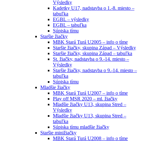
Výsledky
Kadetky U17, nadstavba o 1.-8. miesto –
tabuľka
EGBL – výsledky
EGBL – tabuľka
Súpiska tímu
Staršie žiačky
MBK Stará Turá U2005 – info o tíme
Staršie žiačky, skupina Západ – Výsledky
Staršie žiačky, skupina Západ – tabuľka
St. žiačky, nadstavba o 9.-14. miesto –
Výsledky
Staršie žiačky, nadstavba o 9.-14. miesto –
tabuľka
Súpiska tímu
Mladšie žiačky
MBK Stará Turá U2007 – info o tíme
Play off MSR 2020 – ml. žiačky
Mladšie žiačky U13, skupina Stred –
Výsledky
Mladšie žiačky U13, skupina Stred –
tabuľka
Súpiska tímu mladšie žiačky
Staršie minižiačky
MBK Stará Turá U2008 – info o tíme