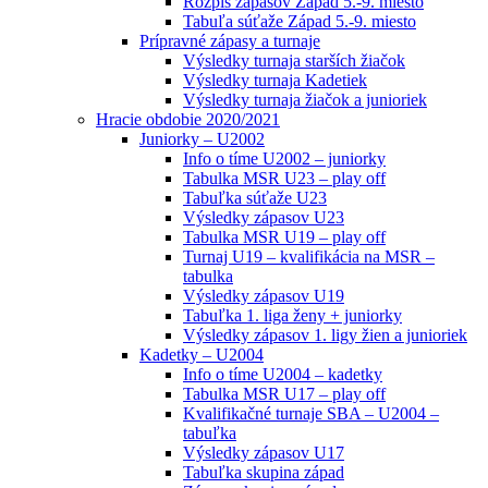
Rozpis zápasov Západ 5.-9. miesto
Tabuľa súťaže Západ 5.-9. miesto
Prípravné zápasy a turnaje
Výsledky turnaja starších žiačok
Výsledky turnaja Kadetiek
Výsledky turnaja žiačok a junioriek
Hracie obdobie 2020/2021
Juniorky – U2002
Info o tíme U2002 – juniorky
Tabulka MSR U23 – play off
Tabuľka súťaže U23
Výsledky zápasov U23
Tabulka MSR U19 – play off
Turnaj U19 – kvalifikácia na MSR –
tabulka
Výsledky zápasov U19
Tabuľka 1. liga ženy + juniorky
Výsledky zápasov 1. ligy žien a junioriek
Kadetky – U2004
Info o tíme U2004 – kadetky
Tabulka MSR U17 – play off
Kvalifikačné turnaje SBA – U2004 –
tabuľka
Výsledky zápasov U17
Tabuľka skupina západ