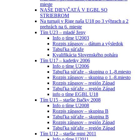
mieste
NAŠE DIEVČATÁ V EGBL SO
STRIEBROM
Na turnaji v Rige naša U18 po 3 výhrach a 2
prehrách na 6. mieste
Tím U23 – mladé ženy
Info o tíme U2003
Rozpis zápasov – dátum a výsledok
Tabuľka súťaže
Kvalifikácia Slovenského pohára
Tím U17 – kadetky 2006
Info o tíme U2006
Tabuľka súťaže – skupina o 1.-8.miesto
Rozpis zápasov – skupina o 1.-8.miesto
Rozpis zápasov – región Západ
Tabuľka súťaže – región Západ
info o tíme EGBL U18
Tím U15 – staršie žiačky 2008
Info o tíme U2008
Rozpis zápasov – skupina B
Tabuľka súťaže – skupina B
Rozpis zápasov – región Západ
Tabuľka súťaže – región Západ
Tím U12 – staršie mini 2011
Info o tíme U2011