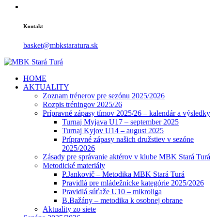
Kontakt
basket@mbkstaratura.sk
HOME
AKTUALITY
Zoznam trénerov pre sezónu 2025/2026
Rozpis tréningov 2025/26
Prípravné zápasy tímov 2025/26 – kalendár a výsledky
Turnaj Myjava U17 – september 2025
Turnaj Kyjov U14 – august 2025
Prípravné zápasy našich družstiev v sezóne
2025/2026
Zásady pre správanie aktérov v klube MBK Stará Turá
Metodické materiály
P.Jankovič – Metodika MBK Stará Turá
Pravidlá pre mládežnícke kategórie 2025/2026
Pravidlá súťaže U10 – mikroliga
B.Bažány – metodika k osobnej obrane
Aktuality zo siete