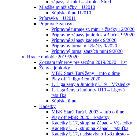
zápasy st. mini – skupina Stred
Mladšie minižiačky – U2010
Súpiska tímu U2010
Prípravka – U2011
Prípravné zápasy
Prípravné turnaje st. mini + žiačky 12/2020
Prípravné zápasy junioriek a žiačok 9/2020
Prípravné zápasy kadetiek 9/2020
Prípravný turnaj ml žiačky 9/2020
Prípravný turnaj starších mini 9/2020
Hracie obdobie 2019/2020
Zoznam trénerov pre sezónu 2019/2020 – list
Ženy a juniorky
MBK Stará Turá ženy – info o tíme
Play off 1. ligy žien 2020
1. Liga ženy a Juniorky U19 – Výsledky
1. Liga ženy a juniorky U19 – Ligová
tabuľka
Súpiska tímu
Kadetky
MBK Stará Turá U2003 – info o tíme
Play off MSR 2020 – kadetky
Kadetky U17, skupina Západ – Výsledky
Kadetky U17, skupina Západ – tabuľka
Kadetky U17, nadstavba o 1.-8.miesto –