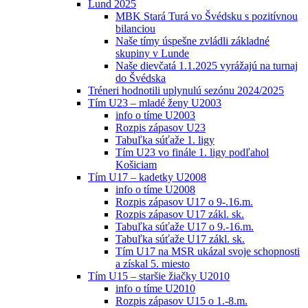
Lund 2025
MBK Stará Turá vo Švédsku s pozitívnou
bilanciou
Naše tímy úspešne zvládli základné
skupiny v Lunde
Naše dievčatá 1.1.2025 vyrážajú na turnaj
do Švédska
Tréneri hodnotili uplynulú sezónu 2024/2025
Tím U23 – mladé ženy U2003
info o tíme U2003
Rozpis zápasov U23
Tabuľka súťaže 1. ligy
Tím U23 vo finále 1. ligy podľahol
Košiciam
Tím U17 – kadetky U2008
info o tíme U2008
Rozpis zápasov U17 o 9-.16.m.
Rozpis zápasov U17 zákl. sk.
Tabuľka súťaže U17 o 9.-16.m.
Tabuľka súťaže U17 zákl. sk.
Tím U17 na MSR ukázal svoje schopnosti
a získal 5. miesto
Tím U15 – staršie žiačky U2010
info o tíme U2010
Rozpis zápasov U15 o 1.-8.m.