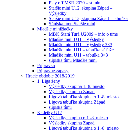
Play off MSR 2020 – st.mini
Staršie mini U12, skupina Západ –
Výsledky
Staršie mini U12, skupina Západ – tabuľka
Súpiska tímu Staršie mini
Mladšie minižiačky
MBK Stará Turá U2009 – info o tíme
Mladšie mini U11 – Výsledky
Mladšie mini U11 – Výsledky 3×3
Mladšie mini U11 – tabuľka súťaže
Mladšie mini U11 – tabulka 3×3
súpiska tímu Mladšie mini
Prípravka
Prípravné zápasy
Hracie obdobie 2018/2019
1. Liga ženy
Výsledky skupina 1.-8. miesto
Výsledky skupina Západ
Ligová tabuľka skupina o 1.-8. miesto
Ligová tabuľka skupina Západ
súpiska tímu
Kadetky U17
Výsledky skupina o 1.-8. miesto
Výsledky skupina Západ
Ligová tabuľka skupina o 1.-8. miesto