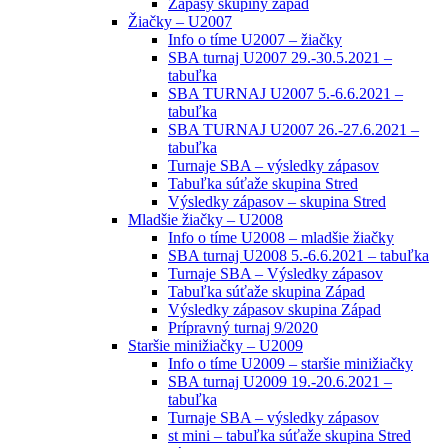
Zápasy skupiny západ
Žiačky – U2007
Info o tíme U2007 – žiačky
SBA turnaj U2007 29.-30.5.2021 –
tabuľka
SBA TURNAJ U2007 5.-6.6.2021 –
tabuľka
SBA TURNAJ U2007 26.-27.6.2021 –
tabuľka
Turnaje SBA – výsledky zápasov
Tabuľka súťaže skupina Stred
Výsledky zápasov – skupina Stred
Mladšie žiačky – U2008
Info o tíme U2008 – mladšie žiačky
SBA turnaj U2008 5.-6.6.2021 – tabuľka
Turnaje SBA – Výsledky zápasov
Tabuľka súťaže skupina Západ
Výsledky zápasov skupina Západ
Prípravný turnaj 9/2020
Staršie minižiačky – U2009
Info o tíme U2009 – staršie minižiačky
SBA turnaj U2009 19.-20.6.2021 –
tabuľka
Turnaje SBA – výsledky zápasov
st mini – tabuľka súťaže skupina Stred