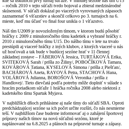
kde sa uskutoční prvý turnaj súťaže. V minulej sezóne náš tím U15
– ročník 2010 v tejto súťaži tvrdo bojoval a zbieral medzinárodné
skúsenosti. V súťaži dokázal po viacerých vyrovnaných zápasoch
zaznamenať 6 víťazstiev a skončil celkovo po 3. turnajoch na 6.
mieste, keď mu účasť vo final four unikla o 1 víťazstvo.
Náš tím U2009 je novozloženým tímom, v ktorom budú pôsobiť
hráčky r. 2009 z minuloročného tímu kadetiek a vybrané hráčky r.
2010 z minuloročného tímu U15. Do nášho tímu v lete na trvalo
prestúpili aj viaceré hráčky z iných klubov, z ktorých viaceré u nás
už hosťovali a tak bude v budúcej sezóne hrať v 11 člennej
základnej zostave – FÁBEROVÁ Jessica, TURTÁKOVÁ Erika,
SVITEKOVÁ Sarah / prišla zo Žiliny/, POBOČÍKOVÁ Tamara,
KOVÁROVÁ Tatiana, KYSELOVÁ Simona / prišla z Piešťan/,
BACHÁROVÁ Aneta, RAYOVÁ Petra, STACHOVÁ Hana,
VOLÁROVÁ Julianna, BOROŠOVÁ Veronika / prišla z
Handlovej/. Tieto dievčatá podľa potreby môže doplniť v súlade s
hracím poriadkom súťaže 1 hráčka ročníka 2008 alebo niektorá z
kadetského tímu Spartak Myjava.
V najbližších dňoch prihlásime aj naše tímy do súťaží SBA. Oproti
predchádzajúcej sezóne sa ich počet určite rozšíri, čo nás nesmierne
teší. V najbližšom čase budeme informovať aj o zahájení športovej
prípravy našich tímov na novú súťažnú sezónu, ktoré je
naplánované na 6.8.2025 a plánoch na prípravné turnaje a zápasy.