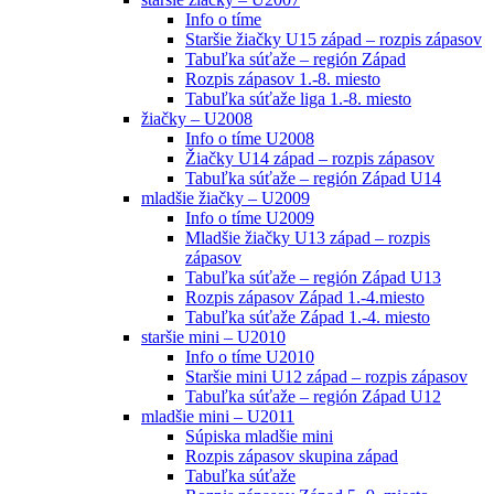
Info o tíme
Staršie žiačky U15 západ – rozpis zápasov
Tabuľka súťaže – región Západ
Rozpis zápasov 1.-8. miesto
Tabuľka súťaže liga 1.-8. miesto
žiačky – U2008
Info o tíme U2008
Žiačky U14 západ – rozpis zápasov
Tabuľka súťaže – región Západ U14
mladšie žiačky – U2009
Info o tíme U2009
Mladšie žiačky U13 západ – rozpis
zápasov
Tabuľka súťaže – región Západ U13
Rozpis zápasov Západ 1.-4.miesto
Tabuľka súťaže Západ 1.-4. miesto
staršie mini – U2010
Info o tíme U2010
Staršie mini U12 západ – rozpis zápasov
Tabuľka súťaže – región Západ U12
mladšie mini – U2011
Súpiska mladšie mini
Rozpis zápasov skupina západ
Tabuľka súťaže