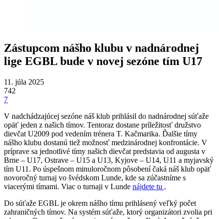
Zástupcom nášho klubu v nadnárodnej
lige EGBL bude v novej sezóne tím U17
11. júla 2025
742
7
V nadchádzajúcej sezóne náš klub prihlásil do nadnárodnej súťaže
opäť jeden z našich tímov. Tentoraz dostane príležitosť družstvo
dievčat U2009 pod vedením trénera T. Kačmarika. Ďalšie tímy
nášho klubu dostanú tiež možnosť medzinárodnej konfrontácie. V
príprave sa jednotlivé tímy našich dievčat predstavia od augusta v
Brne – U17, Ostrave – U15 a U13, Kyjove – U14, U11 a myjavský
tím U11. Po úspešnom minuloročnom pôsobení čaká náš klub opäť
novoročný turnaj vo švédskom Lunde, kde sa zúčastníme s
viacerými tímami. Viac o turnaji v Lunde
nájdete tu
.
Do súťaže EGBL je okrem nášho tímu prihlásený veľký počet
zahraničných tímov. Na systém súťaže, ktorý organizátori zvolia pri