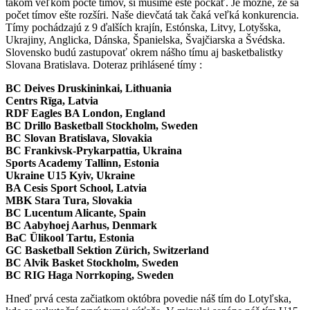
takom veľkom počte tímov, si musíme ešte počkať. Je možné, že sa
počet tímov ešte rozšíri. Naše dievčatá tak čaká veľká konkurencia.
Tímy pochádzajú z 9 ďalších krajín, Estónska, Litvy, Lotyšska,
Ukrajiny, Anglicka, Dánska, Španielska, Švajčiarska a Švédska.
Slovensko budú zastupovať okrem nášho tímu aj basketbalistky
Slovana Bratislava. Doteraz prihlásené tímy :
BC Deives Druskininkai, Lithuania
Centrs Rīga, Latvia
RDF Eagles BA London, England
BC Drillo Basketball Stockholm, Sweden
BC Slovan Bratislava, Slovakia
BC Frankivsk-Prykarpattia, Ukraina
Sports Academy Tallinn, Estonia
Ukraine U15 Kyiv, Ukraine
BA Cesis Sport School, Latvia
MBK Stara Tura, Slovakia
BC Lucentum Alicante, Spain
BC Aabyhoej Aarhus, Denmark
BaC Ülikool Tartu, Estonia
GC Basketball Sektion Zürich, Switzerland
BC Alvik Basket Stockholm, Sweden
BC RIG Haga Norrkoping, Sweden
Hneď prvá cesta začiatkom októbra povedie náš tím do Lotyľska,