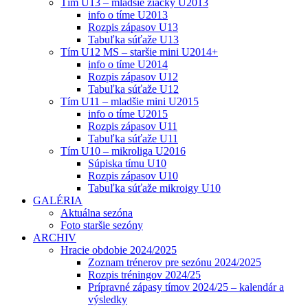
Tím U13 – mladšie žiačky U2013
info o tíme U2013
Rozpis zápasov U13
Tabuľka súťaže U13
Tím U12 MS – staršie mini U2014+
info o tíme U2014
Rozpis zápasov U12
Tabuľka súťaže U12
Tím U11 – mladšie mini U2015
info o tíme U2015
Rozpis zápasov U11
Tabuľka súťaže U11
Tím U10 – mikroliga U2016
Súpiska tímu U10
Rozpis zápasov U10
Tabuľka súťaže mikroigy U10
GALÉRIA
Aktuálna sezóna
Foto staršie sezóny
ARCHIV
Hracie obdobie 2024/2025
Zoznam trénerov pre sezónu 2024/2025
Rozpis tréningov 2024/25
Prípravné zápasy tímov 2024/25 – kalendár a
výsledky