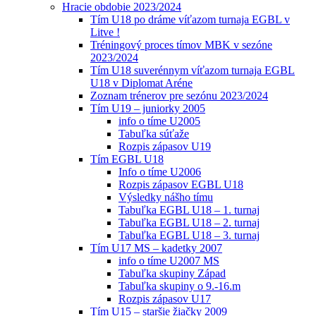
Hracie obdobie 2023/2024
Tím U18 po dráme víťazom turnaja EGBL v
Litve !
Tréningový proces tímov MBK v sezóne
2023/2024
Tím U18 suverénnym víťazom turnaja EGBL
U18 v Diplomat Aréne
Zoznam trénerov pre sezónu 2023/2024
Tím U19 – juniorky 2005
info o tíme U2005
Tabuľka súťaže
Rozpis zápasov U19
Tím EGBL U18
Info o tíme U2006
Rozpis zápasov EGBL U18
Výsledky nášho tímu
Tabuľka EGBL U18 – 1. turnaj
Tabuľka EGBL U18 – 2. turnaj
Tabuľka EGBL U18 – 3. turnaj
Tím U17 MS – kadetky 2007
info o tíme U2007 MS
Tabuľka skupiny Západ
Tabuľka skupiny o 9.-16.m
Rozpis zápasov U17
Tím U15 – staršie žiačky 2009