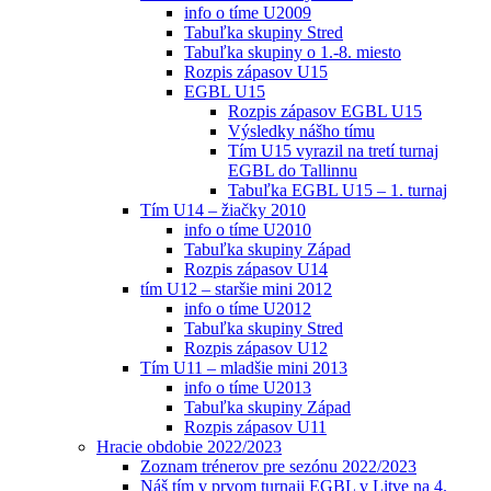
info o tíme U2009
Tabuľka skupiny Stred
Tabuľka skupiny o 1.-8. miesto
Rozpis zápasov U15
EGBL U15
Rozpis zápasov EGBL U15
Výsledky nášho tímu
Tím U15 vyrazil na tretí turnaj
EGBL do Tallinnu
Tabuľka EGBL U15 – 1. turnaj
Tím U14 – žiačky 2010
info o tíme U2010
Tabuľka skupiny Západ
Rozpis zápasov U14
tím U12 – staršie mini 2012
info o tíme U2012
Tabuľka skupiny Stred
Rozpis zápasov U12
Tím U11 – mladšie mini 2013
info o tíme U2013
Tabuľka skupiny Západ
Rozpis zápasov U11
Hracie obdobie 2022/2023
Zoznam trénerov pre sezónu 2022/2023
Náš tím v prvom turnaji EGBL v Litve na 4.