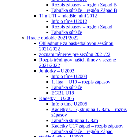
Rozpis zápasov – región Západ B
Tabuľka súťaže – región Západ B
Tím U11 – mladšie mini 2012
Info o tíme U2012
Rozpis zápasov – region Západ
Tabuľka súťaže
Hracie obdobie 2021/2022
Ohliadnutie za basketbalovou sezónou
2021/2022
zoznam trénerov pre sezónu 2021/22
Rozpis tréningov naších tímov v sezóne
2021/2022
Juniorky – U2003
Info o tíme U2003
1. liga + U19 – rozpis zápasov
Tabuľka súťaže
EGBL U18
Kadetky – U2005
Info o tíme U2005
Kadetky U17, skupina 1.-8.m. – rozpis
zápasov
Tabuľka skupina 1.-8.m
Kadetky U17 západ – rozpis zápasov
Tabuľka súťaže – región Západ
staršie žiačky – U2007