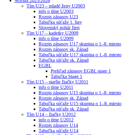
Sezóna 2025/2026
Tím U23 – mladé ženy U2003
info o tíme U2003
Rozpis zápasov U23
Tabuľka súťaže 1. ligy
Slovenský pohár žien
Tím U17 – kadetky U2009
info o tíme U2009
Rozpis zápasov U17 skupina o 1.-8. miesto
Rozpis zápasov sk. Západ
Tabuľka súťaže U17 skupina o 1.-8. miesto
Tabuľka súťaže sk. Západ
EGBL
Prehľad zápasov EGBL stage 1
Tabuľka Stage 1
Tím U15 – staršie žiačky U2011
info o tíme U2011
Rozpis zápasov U15 skupina o 1.-8. miesto
Rozpis zápasov sk. Západ
Tabuľka súťaže U15 skupina o 1.-8. miesto
Tabuľka súťaže sk. Západ
Tím U14 – žiačky U2012
info o tíme U2012
Rozpis zápasov U14
Tabuľka súťaže U14