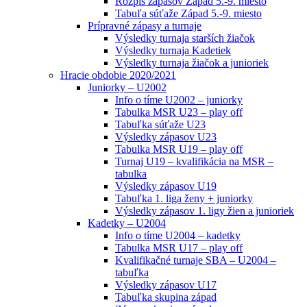
Rozpis zápasov Západ 5.-9. miesto
Tabuľa súťaže Západ 5.-9. miesto
Prípravné zápasy a turnaje
Výsledky turnaja starších žiačok
Výsledky turnaja Kadetiek
Výsledky turnaja žiačok a junioriek
Hracie obdobie 2020/2021
Juniorky – U2002
Info o tíme U2002 – juniorky
Tabulka MSR U23 – play off
Tabuľka súťaže U23
Výsledky zápasov U23
Tabulka MSR U19 – play off
Turnaj U19 – kvalifikácia na MSR –
tabulka
Výsledky zápasov U19
Tabuľka 1. liga ženy + juniorky
Výsledky zápasov 1. ligy žien a junioriek
Kadetky – U2004
Info o tíme U2004 – kadetky
Tabulka MSR U17 – play off
Kvalifikačné turnaje SBA – U2004 –
tabuľka
Výsledky zápasov U17
Tabuľka skupina západ