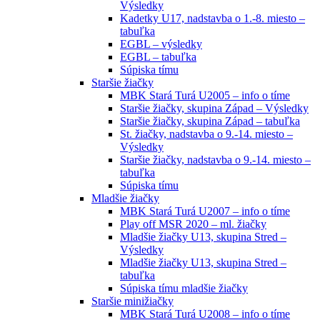
Výsledky
Kadetky U17, nadstavba o 1.-8. miesto –
tabuľka
EGBL – výsledky
EGBL – tabuľka
Súpiska tímu
Staršie žiačky
MBK Stará Turá U2005 – info o tíme
Staršie žiačky, skupina Západ – Výsledky
Staršie žiačky, skupina Západ – tabuľka
St. žiačky, nadstavba o 9.-14. miesto –
Výsledky
Staršie žiačky, nadstavba o 9.-14. miesto –
tabuľka
Súpiska tímu
Mladšie žiačky
MBK Stará Turá U2007 – info o tíme
Play off MSR 2020 – ml. žiačky
Mladšie žiačky U13, skupina Stred –
Výsledky
Mladšie žiačky U13, skupina Stred –
tabuľka
Súpiska tímu mladšie žiačky
Staršie minižiačky
MBK Stará Turá U2008 – info o tíme