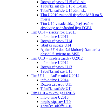
Rozpis zápasov U15 zákl. sk.
Tabuľka súťaže U15 o 1.-8.m.
Tabuľka súťaže U15 zákl. sk.
Tím U2010 zakončil úspešne MSR na 5.
mieste
Tím U15 v nadchádzajúcej sezóne
absolvuje nadnárodnú ligu EGBL
Tím U14 – žiačky rok U2011
info o tíme U2011
Rozpis zápasov U14
tabuľka súťaže U14
Aj tím U14 dodržal klubový štandard a
obsadil 5. miesto na MSR
Tím U13 – mladšie žiačky U2012
info o tíme U2012
Rozpis zápasov U13
Tabuľka súťaže U13
Tím U11 – mladšie mini U2014
info o tíme U2014
Rozpis zápasov U11
Tabuľka súťaže U11
Tím U10 – mikroliga U2015
info o tíme U2015
rozpis zápasov U10
Tabuľka súťaže U10