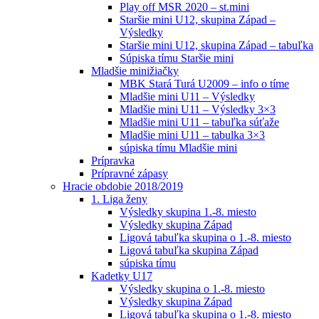
Play off MSR 2020 – st.mini
Staršie mini U12, skupina Západ –
Výsledky
Staršie mini U12, skupina Západ – tabuľka
Súpiska tímu Staršie mini
Mladšie minižiačky
MBK Stará Turá U2009 – info o tíme
Mladšie mini U11 – Výsledky
Mladšie mini U11 – Výsledky 3×3
Mladšie mini U11 – tabuľka súťaže
Mladšie mini U11 – tabulka 3×3
súpiska tímu Mladšie mini
Prípravka
Prípravné zápasy
Hracie obdobie 2018/2019
1. Liga ženy
Výsledky skupina 1.-8. miesto
Výsledky skupina Západ
Ligová tabuľka skupina o 1.-8. miesto
Ligová tabuľka skupina Západ
súpiska tímu
Kadetky U17
Výsledky skupina o 1.-8. miesto
Výsledky skupina Západ
Ligová tabuľka skupina o 1.-8. miesto