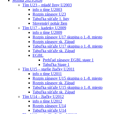
Sezóna 2025/2026
Tím U23 – mladé ženy U2003
info o tíme U2003
Rozpis zápasov U23
Tabuľka súťaže 1. ligy
Slovenský pohár žien
Tím U17 – kadetky U2009
info o tíme U2009
Rozpis zápasov U17 skupina o 1.-8. miesto
Rozpis zápasov sk. Západ
Tabuľka súťaže U17 skupina o 1.-8. miesto
Tabuľka súťaže sk. Západ
EGBL
Prehľad zápasov EGBL stage 1
Tabuľka Stage 1
Tím U15 – staršie žiačky U2011
info o tíme U2011
Rozpis zápasov U15 skupina o 1.-8. miesto
Rozpis zápasov sk. Západ
Tabuľka súťaže U15 skupina o 1.-8. miesto
Tabuľka súťaže sk. Západ
Tím U14 – žiačky U2012
info o tíme U2012
Rozpis zápasov U14
Tabuľka súťaže U14