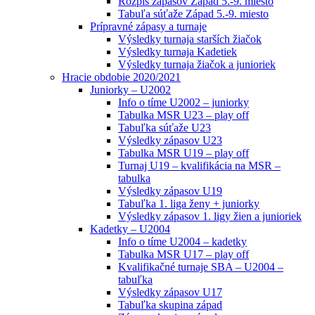
Rozpis zápasov Západ 5.-9. miesto
Tabuľa súťaže Západ 5.-9. miesto
Prípravné zápasy a turnaje
Výsledky turnaja starších žiačok
Výsledky turnaja Kadetiek
Výsledky turnaja žiačok a junioriek
Hracie obdobie 2020/2021
Juniorky – U2002
Info o tíme U2002 – juniorky
Tabulka MSR U23 – play off
Tabuľka súťaže U23
Výsledky zápasov U23
Tabulka MSR U19 – play off
Turnaj U19 – kvalifikácia na MSR –
tabulka
Výsledky zápasov U19
Tabuľka 1. liga ženy + juniorky
Výsledky zápasov 1. ligy žien a junioriek
Kadetky – U2004
Info o tíme U2004 – kadetky
Tabulka MSR U17 – play off
Kvalifikačné turnaje SBA – U2004 –
tabuľka
Výsledky zápasov U17
Tabuľka skupina západ