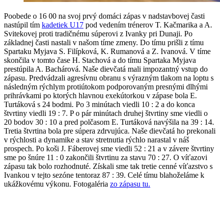
Poobede o 16 00 na svoj prvý domáci zápas v nadstavbovej časti
nastúpil tím
kadetiek U17
pod vedením trénerov T. Kačmarika a A.
Svitekovej proti tradičnému súperovi z Ivanky pri Dunaji. Po
základnej časti nastali v našom tíme zmeny. Do tímu prišli z tímu
Spartaku Myjava S. Filípková, K. Rumanová a Z. Ivanová. V tíme
skončila v tomto čase H. Stachová a do tímu Spartaka Myjava
prestúpila A. Bachárová. Naše dievčatá mali impozantný vstup do
zápasu. Predvádzali agresívnu obranu s výrazným tlakom na loptu s
následným rýchlym protiútokom podporovaným presnými dlhými
prihrávkami po ktorých hlavnou exekútorkou v zápase bola E.
Turtáková s 24 bodmi. Po 3 minútach viedli 10 : 2 a do konca
štvrtiny viedli 19 : 7. P o pár minútach druhej štvrtiny sme viedli o
20 bodov 30 : 10 a pred polčasom E. Turtáková navýšila na 39 : 14.
Tretia štvrtina bola pre súpera zdrvujúca. Naše dievčatá ho prekonali
v rýchlosti a dynamike a stav stretnutia rýchlo narastal v náš
prospech. Po koši J. Fáberovej sme viedli 52 : 21 a v závere štvrtiny
sme po šnúre 11 : 0 zakončili štvrtinu za stavu 70 : 27. O víťazovi
zápasu tak bolo rozhodnuté. Získali sme tak tretie cenné víťazstvo s
Ivankou v tejto sezóne tentoraz 87 : 39. Celé tímu blahoželáme k
ukážkovému výkonu. Fotogaléria
zo zápasu tu.