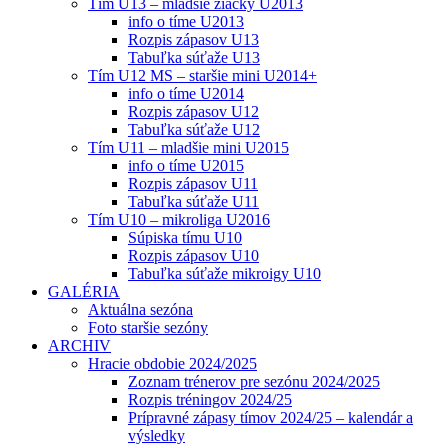
Tím U13 – mladšie žiačky U2013
info o tíme U2013
Rozpis zápasov U13
Tabuľka súťaže U13
Tím U12 MS – staršie mini U2014+
info o tíme U2014
Rozpis zápasov U12
Tabuľka súťaže U12
Tím U11 – mladšie mini U2015
info o tíme U2015
Rozpis zápasov U11
Tabuľka súťaže U11
Tím U10 – mikroliga U2016
Súpiska tímu U10
Rozpis zápasov U10
Tabuľka súťaže mikroigy U10
GALÉRIA
Aktuálna sezóna
Foto staršie sezóny
ARCHIV
Hracie obdobie 2024/2025
Zoznam trénerov pre sezónu 2024/2025
Rozpis tréningov 2024/25
Prípravné zápasy tímov 2024/25 – kalendár a
výsledky