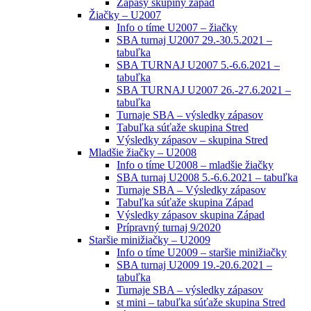
Zápasy skupiny západ
Žiačky – U2007
Info o tíme U2007 – žiačky
SBA turnaj U2007 29.-30.5.2021 –
tabuľka
SBA TURNAJ U2007 5.-6.6.2021 –
tabuľka
SBA TURNAJ U2007 26.-27.6.2021 –
tabuľka
Turnaje SBA – výsledky zápasov
Tabuľka súťaže skupina Stred
Výsledky zápasov – skupina Stred
Mladšie žiačky – U2008
Info o tíme U2008 – mladšie žiačky
SBA turnaj U2008 5.-6.6.2021 – tabuľka
Turnaje SBA – Výsledky zápasov
Tabuľka súťaže skupina Západ
Výsledky zápasov skupina Západ
Prípravný turnaj 9/2020
Staršie minižiačky – U2009
Info o tíme U2009 – staršie minižiačky
SBA turnaj U2009 19.-20.6.2021 –
tabuľka
Turnaje SBA – výsledky zápasov
st mini – tabuľka súťaže skupina Stred