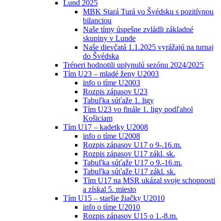
Lund 2025
MBK Stará Turá vo Švédsku s pozitívnou
bilanciou
Naše tímy úspešne zvládli základné
skupiny v Lunde
Naše dievčatá 1.1.2025 vyrážajú na turnaj
do Švédska
Tréneri hodnotili uplynulú sezónu 2024/2025
Tím U23 – mladé ženy U2003
info o tíme U2003
Rozpis zápasov U23
Tabuľka súťaže 1. ligy
Tím U23 vo finále 1. ligy podľahol
Košiciam
Tím U17 – kadetky U2008
info o tíme U2008
Rozpis zápasov U17 o 9-.16.m.
Rozpis zápasov U17 zákl. sk.
Tabuľka súťaže U17 o 9.-16.m.
Tabuľka súťaže U17 zákl. sk.
Tím U17 na MSR ukázal svoje schopnosti
a získal 5. miesto
Tím U15 – staršie žiačky U2010
info o tíme U2010
Rozpis zápasov U15 o 1.-8.m.