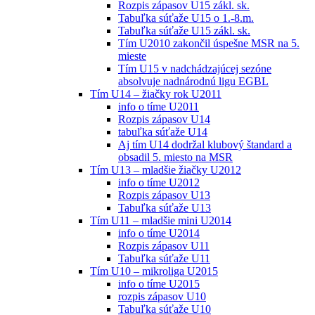
Rozpis zápasov U15 zákl. sk.
Tabuľka súťaže U15 o 1.-8.m.
Tabuľka súťaže U15 zákl. sk.
Tím U2010 zakončil úspešne MSR na 5.
mieste
Tím U15 v nadchádzajúcej sezóne
absolvuje nadnárodnú ligu EGBL
Tím U14 – žiačky rok U2011
info o tíme U2011
Rozpis zápasov U14
tabuľka súťaže U14
Aj tím U14 dodržal klubový štandard a
obsadil 5. miesto na MSR
Tím U13 – mladšie žiačky U2012
info o tíme U2012
Rozpis zápasov U13
Tabuľka súťaže U13
Tím U11 – mladšie mini U2014
info o tíme U2014
Rozpis zápasov U11
Tabuľka súťaže U11
Tím U10 – mikroliga U2015
info o tíme U2015
rozpis zápasov U10
Tabuľka súťaže U10