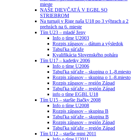
mieste
NAŠE DIEVČATÁ V EGBL SO
STRIEBROM
Na turnaji v Rige naša U18 po 3 výhrach a 2
prehrách na 6. mieste
Tím U23 – mladé ženy
Info o tíme U2003
Rozpis zápasov – dátum a výsledok
Tabuľka súťaže
Kvalifikácia Slovenského pohára
Tím U17 – kadetky 2006
Info o tíme U2006
Tabuľka súťaže – skupina o 1.-8.miesto
Rozpis zápasov – skupina o 1.-8.miesto
Rozpis zápasov – región Západ
Tabuľka súťaže – región Západ
info o tíme EGBL U18
Tím U15 – staršie žiačky 2008
Info o tíme U2008
Rozpis zápasov – skupina B
Tabuľka súťaže – skupina B
Rozpis zápasov – región Západ
Tabuľka súťaže – región Západ
Tím U12 – staršie mini 2011
Info o tíme U2011