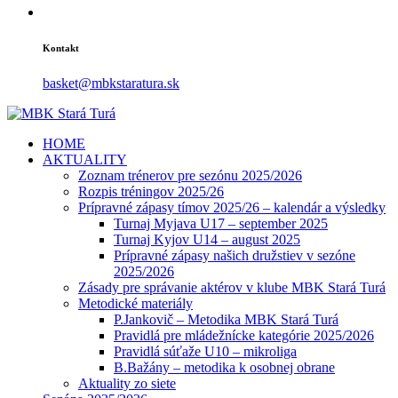
Kontakt
basket@mbkstaratura.sk
HOME
AKTUALITY
Zoznam trénerov pre sezónu 2025/2026
Rozpis tréningov 2025/26
Prípravné zápasy tímov 2025/26 – kalendár a výsledky
Turnaj Myjava U17 – september 2025
Turnaj Kyjov U14 – august 2025
Prípravné zápasy našich družstiev v sezóne
2025/2026
Zásady pre správanie aktérov v klube MBK Stará Turá
Metodické materiály
P.Jankovič – Metodika MBK Stará Turá
Pravidlá pre mládežnícke kategórie 2025/2026
Pravidlá súťaže U10 – mikroliga
B.Bažány – metodika k osobnej obrane
Aktuality zo siete