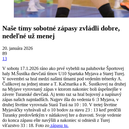
Naše tímy sobotné zápasy zvládli dobre,
nedeľné už menej
20. januára 2026
89
13
V sobotu 17.1.2026 ráno ako prvé vybehli na palubovke Športovej
haly M.Šustíka dievčatá tímov U10 Spartaka Myjava a Starej Turej.
V novembri sa hral medzi našimi tímami pod vedením trénerky A.
Čulíkovej na jednej strane a T. Kačmarika a K. Šustíkovej na druhej
na Myjave vyrovnaný zápas v ktorom nakoniec boli úspešnejšie v
závere Turanské dievčatá. Aj tento raz sa hral bojovný a napínavý
zápas našich najmladších. Najprv išla do vedenia 6 :3 Myjava, v
druhej štvrtine vyrovnala Stará Turá na 10 : 10. V tretej štvrtine
Myjaváčky vyhrávali už o 10 bodov za stavu 23 : 13 keď predčili
Turanky predovšetkým v nátlakovej hre a dravosti. Svoje vedenie
do konca zápasu ešte navýšili a nakoniec si odniesli z Turej
víťazstvo 33 : 18. Foto zo
zápasu tu.