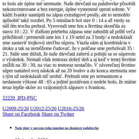
to bolo ale úplne iné stretnutie. Naše dievčatá na palubovke pôsobili
nekoncentrovane a bez energie, úplne vymenené oproti sobote. V
kádri Ivanky nastúpili na zápas extraligové posily, ale to nemohlo
spôsobiť taký rozdiel. Po 5 minútach bol stav 0 : 14 a až vtedy sa
náš tím trochu prebral. Vyrovnali sme hru a štvrtina skončila za
stavu 10 : 22. V ďalšom priebehu zápasu sme zahodili až príliš veľa
príležitostí / premenili sme len 1 z 19 striel za 3 body/ a nedokázali
sme zastaviť trojkovú streľbu súpera. Viazla nám aj kombinácia v
útoku a tak sa nemôžeme čudovať, že v polčase sme prehrávali 35 :
21. Stále sme dúfali, že naše dievčatá zaberú a pobijú sa so súperom
o výsledok. Nemali však tentoraz dobrý deň a aj keď v tretej štvrtine
znížili na 30 : 39, na viac to tentoraz nestačilo. V záverečnej štvrtine
súper natiahol svoj náskok až na 20 bodov a do konca stretnutia sme
s tým už nedokázali nič urobiť. Prehrali sme po nemastnom a
neslanom výkone 48 : 65 a jediné pozitívum z nedele bolo, že máme
teraz lepšie skóre zo vzájomných zápasov s Ivankou.
22229_IPD-PNC
U2009-25/26
U2012-25/26
U2016-25/26
Share on Facebook
Share on Twitter
Naše tímy v novom roku úspešne na domácej palubovke