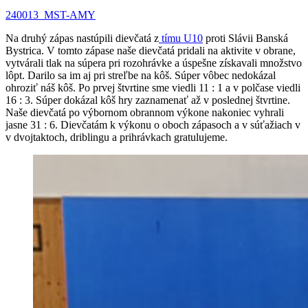
240013_MST-AMY
Na druhý zápas nastúpili dievčatá z
tímu U10
proti Slávii Banská
Bystrica. V tomto zápase naše dievčatá pridali na aktivite v obrane,
vytvárali tlak na súpera pri rozohrávke a úspešne získavali množstvo
lôpt. Darilo sa im aj pri streľbe na kôš. Súper vôbec nedokázal
ohroziť náš kôš. Po prvej štvrtine sme viedli 11 : 1 a v polčase viedli
16 : 3. Súper dokázal kôš hry zaznamenať až v poslednej štvrtine.
Naše dievčatá po výbornom obrannom výkone nakoniec vyhrali
jasne 31 : 6. Dievčatám k výkonu o oboch zápasoch a v súťažiach v
v dvojtaktoch, driblingu a prihrávkach gratulujeme.