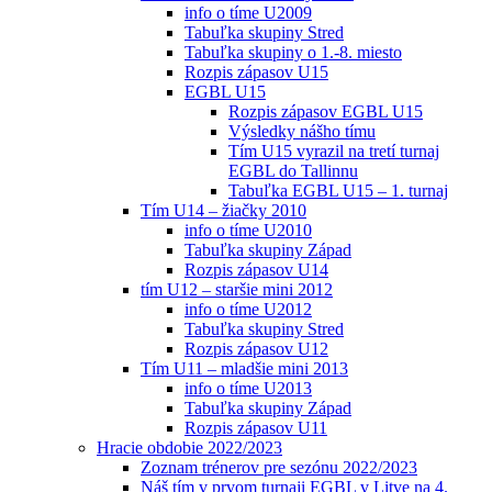
info o tíme U2009
Tabuľka skupiny Stred
Tabuľka skupiny o 1.-8. miesto
Rozpis zápasov U15
EGBL U15
Rozpis zápasov EGBL U15
Výsledky nášho tímu
Tím U15 vyrazil na tretí turnaj
EGBL do Tallinnu
Tabuľka EGBL U15 – 1. turnaj
Tím U14 – žiačky 2010
info o tíme U2010
Tabuľka skupiny Západ
Rozpis zápasov U14
tím U12 – staršie mini 2012
info o tíme U2012
Tabuľka skupiny Stred
Rozpis zápasov U12
Tím U11 – mladšie mini 2013
info o tíme U2013
Tabuľka skupiny Západ
Rozpis zápasov U11
Hracie obdobie 2022/2023
Zoznam trénerov pre sezónu 2022/2023
Náš tím v prvom turnaji EGBL v Litve na 4.