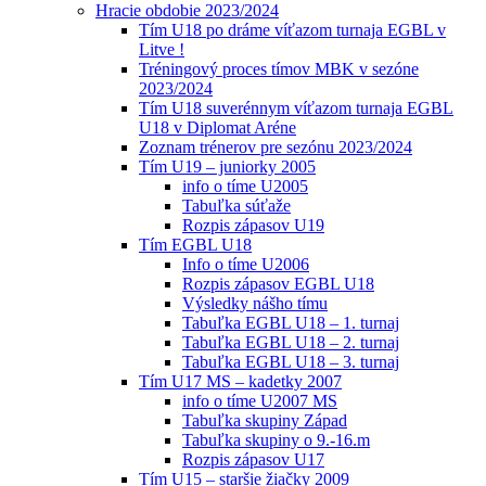
Hracie obdobie 2023/2024
Tím U18 po dráme víťazom turnaja EGBL v
Litve !
Tréningový proces tímov MBK v sezóne
2023/2024
Tím U18 suverénnym víťazom turnaja EGBL
U18 v Diplomat Aréne
Zoznam trénerov pre sezónu 2023/2024
Tím U19 – juniorky 2005
info o tíme U2005
Tabuľka súťaže
Rozpis zápasov U19
Tím EGBL U18
Info o tíme U2006
Rozpis zápasov EGBL U18
Výsledky nášho tímu
Tabuľka EGBL U18 – 1. turnaj
Tabuľka EGBL U18 – 2. turnaj
Tabuľka EGBL U18 – 3. turnaj
Tím U17 MS – kadetky 2007
info o tíme U2007 MS
Tabuľka skupiny Západ
Tabuľka skupiny o 9.-16.m
Rozpis zápasov U17
Tím U15 – staršie žiačky 2009