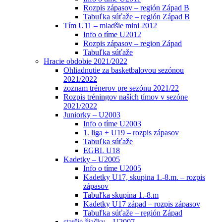
Rozpis zápasov – región Západ B
Tabuľka súťaže – región Západ B
Tím U11 – mladšie mini 2012
Info o tíme U2012
Rozpis zápasov – region Západ
Tabuľka súťaže
Hracie obdobie 2021/2022
Ohliadnutie za basketbalovou sezónou
2021/2022
zoznam trénerov pre sezónu 2021/22
Rozpis tréningov naších tímov v sezóne
2021/2022
Juniorky – U2003
Info o tíme U2003
1. liga + U19 – rozpis zápasov
Tabuľka súťaže
EGBL U18
Kadetky – U2005
Info o tíme U2005
Kadetky U17, skupina 1.-8.m. – rozpis
zápasov
Tabuľka skupina 1.-8.m
Kadetky U17 západ – rozpis zápasov
Tabuľka súťaže – región Západ
staršie žiačky – U2007