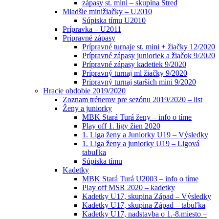
zápasy st. mini – skupina Stred
Mladšie minižiačky – U2010
Súpiska tímu U2010
Prípravka – U2011
Prípravné zápasy
Prípravné turnaje st. mini + žiačky 12/2020
Prípravné zápasy junioriek a žiačok 9/2020
Prípravné zápasy kadetiek 9/2020
Prípravný turnaj ml žiačky 9/2020
Prípravný turnaj starších mini 9/2020
Hracie obdobie 2019/2020
Zoznam trénerov pre sezónu 2019/2020 – list
Ženy a juniorky
MBK Stará Turá ženy – info o tíme
Play off 1. ligy žien 2020
1. Liga ženy a Juniorky U19 – Výsledky
1. Liga ženy a juniorky U19 – Ligová
tabuľka
Súpiska tímu
Kadetky
MBK Stará Turá U2003 – info o tíme
Play off MSR 2020 – kadetky
Kadetky U17, skupina Západ – Výsledky
Kadetky U17, skupina Západ – tabuľka
Kadetky U17, nadstavba o 1.-8.miesto –