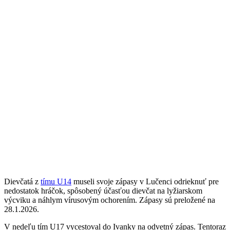
Dievčatá z
tímu U14
museli svoje zápasy v Lučenci odrieknuť pre
nedostatok hráčok, spôsobený účasťou dievčat na lyžiarskom
výcviku a náhlym vírusovým ochorením. Zápasy sú preložené na
28.1.2026.
V nedeľu tím U17 vycestoval do Ivanky na odvetný zápas. Tentoraz