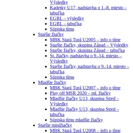
Výsledky
Kadetky U17, nadstavba o 1.-8. miesto –
tabuľka
EGBL – výsledky
EGBL – tabuľka
Súpiska tímu
Staršie žiačky
MBK Stará Turá U2005 – info o tíme
Staršie žiačky, skupina Západ – Výsledky
Staršie žiačky, skupina Západ – tabuľka
St. žiačky, nadstavba o 9.-14. miesto –
Výsledky
Staršie žiačky, nadstavba o 9.-14. miesto –
tabuľka
Súpiska tímu
Mladšie žiačky
MBK Stará Turá U2007 – info o tíme
Play off MSR 2020 – ml. žiačky
Mladšie žiačky U13, skupina Stred –
Výsledky
Mladšie žiačky U13, skupina Stred –
tabuľka
Súpiska tímu mladšie žiačky
Staršie minižiačky
MBK Stará Turá U2008 – info o tíme