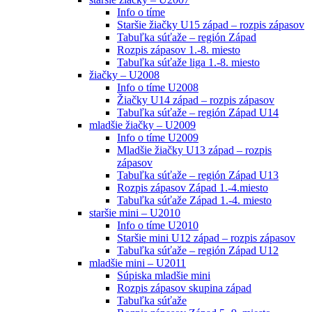
Info o tíme
Staršie žiačky U15 západ – rozpis zápasov
Tabuľka súťaže – región Západ
Rozpis zápasov 1.-8. miesto
Tabuľka súťaže liga 1.-8. miesto
žiačky – U2008
Info o tíme U2008
Žiačky U14 západ – rozpis zápasov
Tabuľka súťaže – región Západ U14
mladšie žiačky – U2009
Info o tíme U2009
Mladšie žiačky U13 západ – rozpis
zápasov
Tabuľka súťaže – región Západ U13
Rozpis zápasov Západ 1.-4.miesto
Tabuľka súťaže Západ 1.-4. miesto
staršie mini – U2010
Info o tíme U2010
Staršie mini U12 západ – rozpis zápasov
Tabuľka súťaže – región Západ U12
mladšie mini – U2011
Súpiska mladšie mini
Rozpis zápasov skupina západ
Tabuľka súťaže