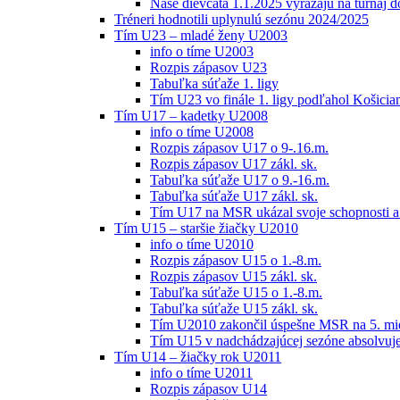
Naše dievčatá 1.1.2025 vyrážajú na turnaj 
Tréneri hodnotili uplynulú sezónu 2024/2025
Tím U23 – mladé ženy U2003
info o tíme U2003
Rozpis zápasov U23
Tabuľka súťaže 1. ligy
Tím U23 vo finále 1. ligy podľahol Košici
Tím U17 – kadetky U2008
info o tíme U2008
Rozpis zápasov U17 o 9-.16.m.
Rozpis zápasov U17 zákl. sk.
Tabuľka súťaže U17 o 9.-16.m.
Tabuľka súťaže U17 zákl. sk.
Tím U17 na MSR ukázal svoje schopnosti a z
Tím U15 – staršie žiačky U2010
info o tíme U2010
Rozpis zápasov U15 o 1.-8.m.
Rozpis zápasov U15 zákl. sk.
Tabuľka súťaže U15 o 1.-8.m.
Tabuľka súťaže U15 zákl. sk.
Tím U2010 zakončil úspešne MSR na 5. mi
Tím U15 v nadchádzajúcej sezóne absolvu
Tím U14 – žiačky rok U2011
info o tíme U2011
Rozpis zápasov U14