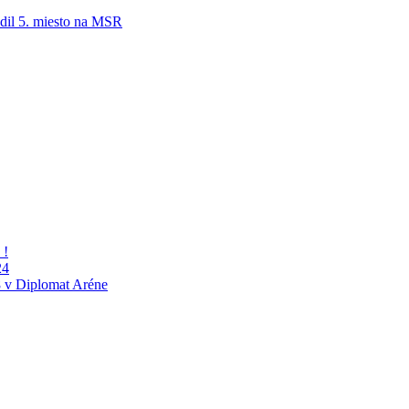
adil 5. miesto na MSR
 !
24
 v Diplomat Aréne