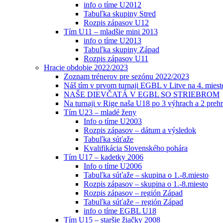
info o tíme U2012
Tabuľka skupiny Stred
Rozpis zápasov U12
Tím U11 – mladšie mini 2013
info o tíme U2013
Tabuľka skupiny Západ
Rozpis zápasov U11
Hracie obdobie 2022/2023
Zoznam trénerov pre sezónu 2022/2023
Náš tím v prvom turnaji EGBL v Litve na 4. miest
NAŠE DIEVČATÁ V EGBL SO STRIEBROM
Na turnaji v Rige naša U18 po 3 výhrach a 2 prehr
Tím U23 – mladé ženy
Info o tíme U2003
Rozpis zápasov – dátum a výsledok
Tabuľka súťaže
Kvalifikácia Slovenského pohára
Tím U17 – kadetky 2006
Info o tíme U2006
Tabuľka súťaže – skupina o 1.-8.miesto
Rozpis zápasov – skupina o 1.-8.miesto
Rozpis zápasov – región Západ
Tabuľka súťaže – región Západ
info o tíme EGBL U18
Tím U15 – staršie žiačky 2008