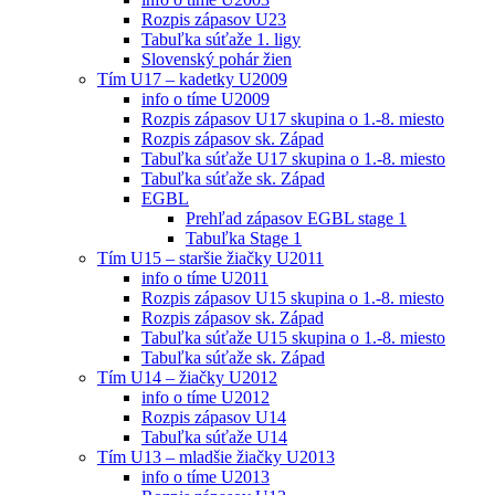
Rozpis zápasov U23
Tabuľka súťaže 1. ligy
Slovenský pohár žien
Tím U17 – kadetky U2009
info o tíme U2009
Rozpis zápasov U17 skupina o 1.-8. miesto
Rozpis zápasov sk. Západ
Tabuľka súťaže U17 skupina o 1.-8. miesto
Tabuľka súťaže sk. Západ
EGBL
Prehľad zápasov EGBL stage 1
Tabuľka Stage 1
Tím U15 – staršie žiačky U2011
info o tíme U2011
Rozpis zápasov U15 skupina o 1.-8. miesto
Rozpis zápasov sk. Západ
Tabuľka súťaže U15 skupina o 1.-8. miesto
Tabuľka súťaže sk. Západ
Tím U14 – žiačky U2012
info o tíme U2012
Rozpis zápasov U14
Tabuľka súťaže U14
Tím U13 – mladšie žiačky U2013
info o tíme U2013