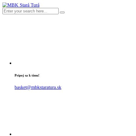
Pripoj sa k tímu!
basket@mbkstaratura.sk