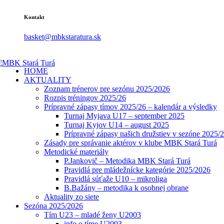
Kontakt
basket@mbkstaratura.sk
HOME
AKTUALITY
Zoznam trénerov pre sezónu 2025/2026
Rozpis tréningov 2025/26
Prípravné zápasy tímov 2025/26 – kalendár a výsledky
Turnaj Myjava U17 – september 2025
Turnaj Kyjov U14 – august 2025
Prípravné zápasy našich družstiev v sezóne 2025/
Zásady pre správanie aktérov v klube MBK Stará Turá
Metodické materiály
P.Jankovič – Metodika MBK Stará Turá
Pravidlá pre mládežnícke kategórie 2025/2026
Pravidlá súťaže U10 – mikroliga
B.Bažány – metodika k osobnej obrane
Aktuality zo siete
Sezóna 2025/2026
Tím U23 – mladé ženy U2003
info o tíme U2003