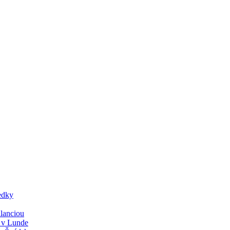
edky
lanciou
y v Lunde