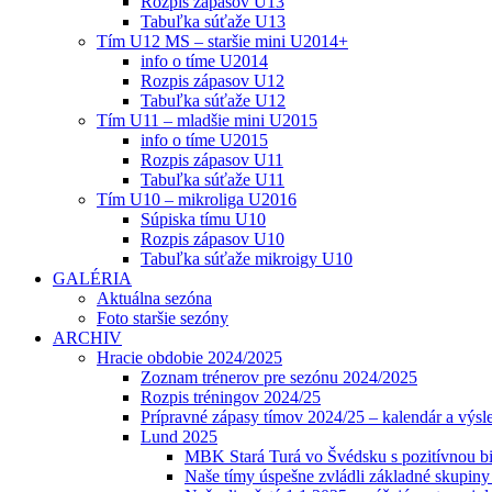
Rozpis zápasov U13
Tabuľka súťaže U13
Tím U12 MS – staršie mini U2014+
info o tíme U2014
Rozpis zápasov U12
Tabuľka súťaže U12
Tím U11 – mladšie mini U2015
info o tíme U2015
Rozpis zápasov U11
Tabuľka súťaže U11
Tím U10 – mikroliga U2016
Súpiska tímu U10
Rozpis zápasov U10
Tabuľka súťaže mikroigy U10
GALÉRIA
Aktuálna sezóna
Foto staršie sezóny
ARCHIV
Hracie obdobie 2024/2025
Zoznam trénerov pre sezónu 2024/2025
Rozpis tréningov 2024/25
Prípravné zápasy tímov 2024/25 – kalendár a výsl
Lund 2025
MBK Stará Turá vo Švédsku s pozitívnou bi
Naše tímy úspešne zvládli základné skupin