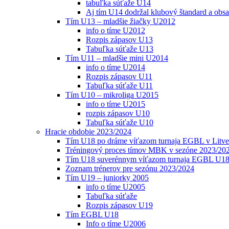
tabuľka súťaže U14
Aj tím U14 dodržal klubový štandard a obs
Tím U13 – mladšie žiačky U2012
info o tíme U2012
Rozpis zápasov U13
Tabuľka súťaže U13
Tím U11 – mladšie mini U2014
info o tíme U2014
Rozpis zápasov U11
Tabuľka súťaže U11
Tím U10 – mikroliga U2015
info o tíme U2015
rozpis zápasov U10
Tabuľka súťaže U10
Hracie obdobie 2023/2024
Tím U18 po dráme víťazom turnaja EGBL v Litve
Tréningový proces tímov MBK v sezóne 2023/20
Tím U18 suverénnym víťazom turnaja EGBL U18
Zoznam trénerov pre sezónu 2023/2024
Tím U19 – juniorky 2005
info o tíme U2005
Tabuľka súťaže
Rozpis zápasov U19
Tím EGBL U18
Info o tíme U2006