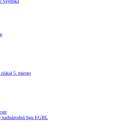
do Švédska
am
ískal 5. miesto
este
je nadnárodnú ligu EGBL