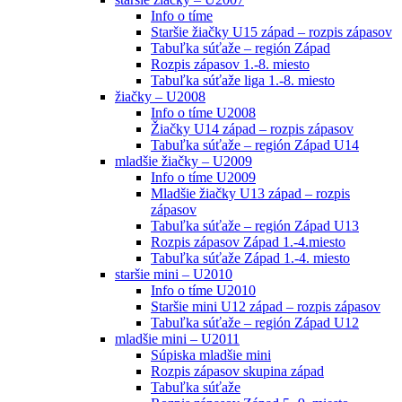
Info o tíme
Staršie žiačky U15 západ – rozpis zápasov
Tabuľka súťaže – región Západ
Rozpis zápasov 1.-8. miesto
Tabuľka súťaže liga 1.-8. miesto
žiačky – U2008
Info o tíme U2008
Žiačky U14 západ – rozpis zápasov
Tabuľka súťaže – región Západ U14
mladšie žiačky – U2009
Info o tíme U2009
Mladšie žiačky U13 západ – rozpis
zápasov
Tabuľka súťaže – región Západ U13
Rozpis zápasov Západ 1.-4.miesto
Tabuľka súťaže Západ 1.-4. miesto
staršie mini – U2010
Info o tíme U2010
Staršie mini U12 západ – rozpis zápasov
Tabuľka súťaže – región Západ U12
mladšie mini – U2011
Súpiska mladšie mini
Rozpis zápasov skupina západ
Tabuľka súťaže