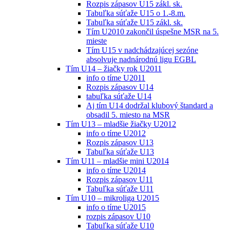
Rozpis zápasov U15 zákl. sk.
Tabuľka súťaže U15 o 1.-8.m.
Tabuľka súťaže U15 zákl. sk.
Tím U2010 zakončil úspešne MSR na 5.
mieste
Tím U15 v nadchádzajúcej sezóne
absolvuje nadnárodnú ligu EGBL
Tím U14 – žiačky rok U2011
info o tíme U2011
Rozpis zápasov U14
tabuľka súťaže U14
Aj tím U14 dodržal klubový štandard a
obsadil 5. miesto na MSR
Tím U13 – mladšie žiačky U2012
info o tíme U2012
Rozpis zápasov U13
Tabuľka súťaže U13
Tím U11 – mladšie mini U2014
info o tíme U2014
Rozpis zápasov U11
Tabuľka súťaže U11
Tím U10 – mikroliga U2015
info o tíme U2015
rozpis zápasov U10
Tabuľka súťaže U10