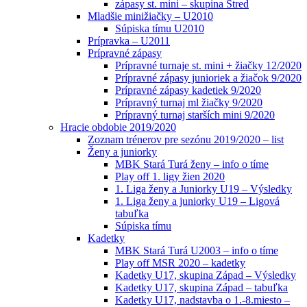
zápasy st. mini – skupina Stred
Mladšie minižiačky – U2010
Súpiska tímu U2010
Prípravka – U2011
Prípravné zápasy
Prípravné turnaje st. mini + žiačky 12/2020
Prípravné zápasy junioriek a žiačok 9/2020
Prípravné zápasy kadetiek 9/2020
Prípravný turnaj ml žiačky 9/2020
Prípravný turnaj starších mini 9/2020
Hracie obdobie 2019/2020
Zoznam trénerov pre sezónu 2019/2020 – list
Ženy a juniorky
MBK Stará Turá ženy – info o tíme
Play off 1. ligy žien 2020
1. Liga ženy a Juniorky U19 – Výsledky
1. Liga ženy a juniorky U19 – Ligová
tabuľka
Súpiska tímu
Kadetky
MBK Stará Turá U2003 – info o tíme
Play off MSR 2020 – kadetky
Kadetky U17, skupina Západ – Výsledky
Kadetky U17, skupina Západ – tabuľka
Kadetky U17, nadstavba o 1.-8.miesto –