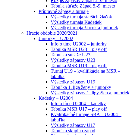
Rozpis zápasov Západ 5.-9. miesto
Tabuľa súťaže Západ 5.-9. miesto
Prípravné zápasy a turnaje
Výsledky turnaja starších žiačok
Výsledky turnaja Kadetiek
Výsledky turnaja žiačok a junioriek
Hracie obdobie 2020/2021
Juniorky – U2002
Info o tíme U2002 – juniorky
Tabulka MSR U23 – play off
Tabuľka súťaže U23
Výsledky zápasov U23
Tabulka MSR U19 – play off
Turnaj U19 – kvalifikácia na MSR –
tabulka
Výsledky zápasov U19
Tabuľka 1. liga ženy + juniorky
Výsledky zápasov 1. ligy žien a junioriek
Kadetky – U2004
Info o tíme U2004 – kadetky
Tabulka MSR U17 – play off
Kvalifikačné turnaje SBA – U2004 –
tabuľka
Výsledky zápasov U17
Tabuľka skupina západ