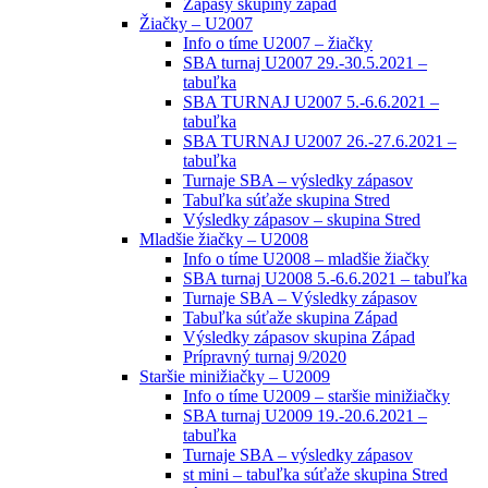
Zápasy skupiny západ
Žiačky – U2007
Info o tíme U2007 – žiačky
SBA turnaj U2007 29.-30.5.2021 –
tabuľka
SBA TURNAJ U2007 5.-6.6.2021 –
tabuľka
SBA TURNAJ U2007 26.-27.6.2021 –
tabuľka
Turnaje SBA – výsledky zápasov
Tabuľka súťaže skupina Stred
Výsledky zápasov – skupina Stred
Mladšie žiačky – U2008
Info o tíme U2008 – mladšie žiačky
SBA turnaj U2008 5.-6.6.2021 – tabuľka
Turnaje SBA – Výsledky zápasov
Tabuľka súťaže skupina Západ
Výsledky zápasov skupina Západ
Prípravný turnaj 9/2020
Staršie minižiačky – U2009
Info o tíme U2009 – staršie minižiačky
SBA turnaj U2009 19.-20.6.2021 –
tabuľka
Turnaje SBA – výsledky zápasov
st mini – tabuľka súťaže skupina Stred