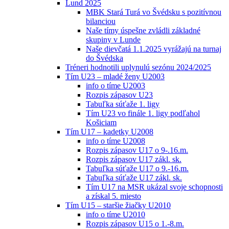
Lund 2025
MBK Stará Turá vo Švédsku s pozitívnou
bilanciou
Naše tímy úspešne zvládli základné
skupiny v Lunde
Naše dievčatá 1.1.2025 vyrážajú na turnaj
do Švédska
Tréneri hodnotili uplynulú sezónu 2024/2025
Tím U23 – mladé ženy U2003
info o tíme U2003
Rozpis zápasov U23
Tabuľka súťaže 1. ligy
Tím U23 vo finále 1. ligy podľahol
Košiciam
Tím U17 – kadetky U2008
info o tíme U2008
Rozpis zápasov U17 o 9-.16.m.
Rozpis zápasov U17 zákl. sk.
Tabuľka súťaže U17 o 9.-16.m.
Tabuľka súťaže U17 zákl. sk.
Tím U17 na MSR ukázal svoje schopnosti
a získal 5. miesto
Tím U15 – staršie žiačky U2010
info o tíme U2010
Rozpis zápasov U15 o 1.-8.m.