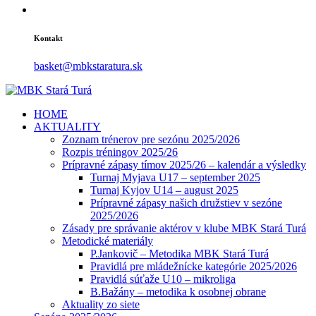
Kontakt
basket@mbkstaratura.sk
HOME
AKTUALITY
Zoznam trénerov pre sezónu 2025/2026
Rozpis tréningov 2025/26
Prípravné zápasy tímov 2025/26 – kalendár a výsledky
Turnaj Myjava U17 – september 2025
Turnaj Kyjov U14 – august 2025
Prípravné zápasy našich družstiev v sezóne
2025/2026
Zásady pre správanie aktérov v klube MBK Stará Turá
Metodické materiály
P.Jankovič – Metodika MBK Stará Turá
Pravidlá pre mládežnícke kategórie 2025/2026
Pravidlá súťaže U10 – mikroliga
B.Bažány – metodika k osobnej obrane
Aktuality zo siete