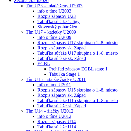
Sezóna 2025/2026
Tím U23 – mladé ženy U2003
info o tíme U2003
Rozpis zápasov U23
Tabuľka súťaže 1. ligy
Slovenský pohár žien
Tím U17 – kadetky U2009
info o tíme U2009
Rozpis zápasov U17 skupina o 1.-8. miesto
Rozpis zápasov sk. Západ
Tabuľka súťaže U17 skupina o 1.-8. miesto
Tabuľka súťaže sk. Západ
EGBL
Prehľad zápasov EGBL stage 1
Tabuľka Stage 1
Tím U15 – staršie žiačky U2011
info o tíme U2011
Rozpis zápasov U15 skupina o 1.-8. miesto
Rozpis zápasov sk. Západ
Tabuľka súťaže U15 skupina o 1.-8. miesto
Tabuľka súťaže sk. Západ
Tím U14 – žiačky U2012
info o tíme U2012
Rozpis zápasov U14
Tabuľka súťaže U14