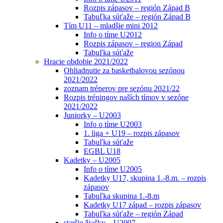
Rozpis zápasov – región Západ B
Tabuľka súťaže – región Západ B
Tím U11 – mladšie mini 2012
Info o tíme U2012
Rozpis zápasov – region Západ
Tabuľka súťaže
Hracie obdobie 2021/2022
Ohliadnutie za basketbalovou sezónou
2021/2022
zoznam trénerov pre sezónu 2021/22
Rozpis tréningov naších tímov v sezóne
2021/2022
Juniorky – U2003
Info o tíme U2003
1. liga + U19 – rozpis zápasov
Tabuľka súťaže
EGBL U18
Kadetky – U2005
Info o tíme U2005
Kadetky U17, skupina 1.-8.m. – rozpis
zápasov
Tabuľka skupina 1.-8.m
Kadetky U17 západ – rozpis zápasov
Tabuľka súťaže – región Západ
staršie žiačky – U2007