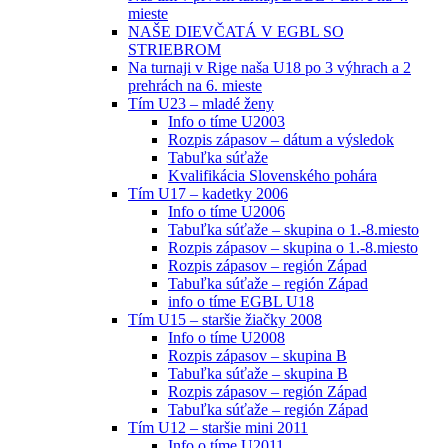
mieste
NAŠE DIEVČATÁ V EGBL SO
STRIEBROM
Na turnaji v Rige naša U18 po 3 výhrach a 2
prehrách na 6. mieste
Tím U23 – mladé ženy
Info o tíme U2003
Rozpis zápasov – dátum a výsledok
Tabuľka súťaže
Kvalifikácia Slovenského pohára
Tím U17 – kadetky 2006
Info o tíme U2006
Tabuľka súťaže – skupina o 1.-8.miesto
Rozpis zápasov – skupina o 1.-8.miesto
Rozpis zápasov – región Západ
Tabuľka súťaže – región Západ
info o tíme EGBL U18
Tím U15 – staršie žiačky 2008
Info o tíme U2008
Rozpis zápasov – skupina B
Tabuľka súťaže – skupina B
Rozpis zápasov – región Západ
Tabuľka súťaže – región Západ
Tím U12 – staršie mini 2011
Info o tíme U2011