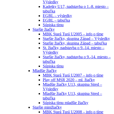
Výsledky
Kadetky U17, nadstavba o 1.-8. miesto –
tabuľka
EGBL – výsledky
EGBL – tabuľka
Súpiska tímu
Staršie žiačky
MBK Stará Turá U2005 – info o tíme
Staršie žiačky, skupina Západ – Výsledky
Staršie žiačky, skupina Západ – tabuľka
St. žiačky, nadstavba o 9.-14. miesto –
Výsledky
Staršie žiačky, nadstavba o 9.-14. miesto –
tabuľka
Súpiska tímu
Mladšie žiačky
MBK Stará Turá U2007 – info o tíme
Play off MSR 2020 – ml. žiačky
Mladšie žiačky U13, skupina Stred –
Výsledky
Mladšie žiačky U13, skupina Stred –
tabuľka
Súpiska tímu mladšie žiačky
Staršie minižiačky
MBK Stará Turá U2008 – info o tíme