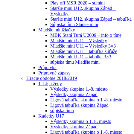
Play off MSR 2020 – st.mini
Staršie mini U12, skupina Západ –
Výsledky
Staršie mini U12, skupina Západ – tabuľka
Súpiska tímu Staršie mini
Mladšie minižiačky
MBK Stará Turá U2009 – info o tíme
Mladšie mini U11 – Výsledky
Mladšie mini U11 – Výsledky 3×3
Mladšie mini U11 – tabuľka súťaže
Mladšie mini U11 – tabulka 3×3
súpiska tímu Mladšie mini
Prípravka
Prípravné zápasy
Hracie obdobie 2018/2019
1. Liga ženy
Výsledky skupina 1.-8. miesto
Výsledky skupina Západ
Ligová tabuľka skupina o 1.-8. miesto
Ligová tabuľka skupina Západ
súpiska tímu
Kadetky U17
Výsledky skupina o 1.-8. miesto
Výsledky skupina Západ
Ligová tabuľka skupina o 1.-8. miesto