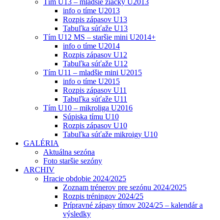
Tím U13 – mladšie žiačky U2013
info o tíme U2013
Rozpis zápasov U13
Tabuľka súťaže U13
Tím U12 MS – staršie mini U2014+
info o tíme U2014
Rozpis zápasov U12
Tabuľka súťaže U12
Tím U11 – mladšie mini U2015
info o tíme U2015
Rozpis zápasov U11
Tabuľka súťaže U11
Tím U10 – mikroliga U2016
Súpiska tímu U10
Rozpis zápasov U10
Tabuľka súťaže mikroigy U10
GALÉRIA
Aktuálna sezóna
Foto staršie sezóny
ARCHIV
Hracie obdobie 2024/2025
Zoznam trénerov pre sezónu 2024/2025
Rozpis tréningov 2024/25
Prípravné zápasy tímov 2024/25 – kalendár a
výsledky