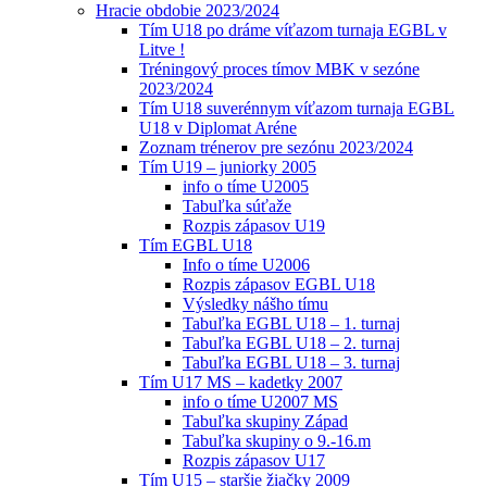
Hracie obdobie 2023/2024
Tím U18 po dráme víťazom turnaja EGBL v
Litve !
Tréningový proces tímov MBK v sezóne
2023/2024
Tím U18 suverénnym víťazom turnaja EGBL
U18 v Diplomat Aréne
Zoznam trénerov pre sezónu 2023/2024
Tím U19 – juniorky 2005
info o tíme U2005
Tabuľka súťaže
Rozpis zápasov U19
Tím EGBL U18
Info o tíme U2006
Rozpis zápasov EGBL U18
Výsledky nášho tímu
Tabuľka EGBL U18 – 1. turnaj
Tabuľka EGBL U18 – 2. turnaj
Tabuľka EGBL U18 – 3. turnaj
Tím U17 MS – kadetky 2007
info o tíme U2007 MS
Tabuľka skupiny Západ
Tabuľka skupiny o 9.-16.m
Rozpis zápasov U17
Tím U15 – staršie žiačky 2009