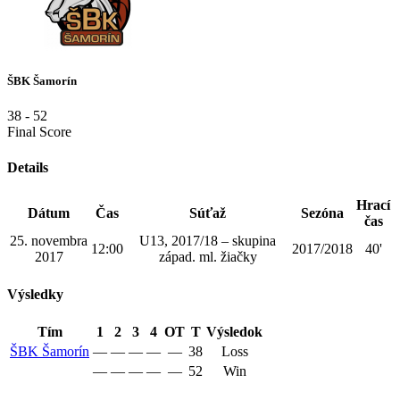
ŠBK Šamorín
38
-
52
Final Score
Details
Hrací
Dátum
Čas
Súťaž
Sezóna
čas
25. novembra
U13, 2017/18 – skupina
12:00
2017/2018
40'
2017
západ. ml. žiačky
Výsledky
Tím
1
2
3
4
OT
T
Výsledok
ŠBK Šamorín
—
—
—
—
—
38
Loss
—
—
—
—
—
52
Win