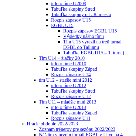
info o tíme U2009
Tabuľka skupiny Stred
Tabuľka skupiny o 1.-8. miesto
Rozpis zápasov U15
EGBL U15
Rozpis zápasov EGBL U15
Výsledky nášho tímu
Tím U15 vyrazil na tretí turnaj
EGBL do Tallinnu
Tabuľka EGBL U15 – 1. turnaj
Tím U14 – žiačky 2010
info o tíme U2010
Tabuľka skupiny Západ
Rozpis zápasov U14
tím U12 – staršie mini 2012
info o tíme U2012
Tabuľka skupiny Stred
Rozpis zápasov U12
Tím U11 – mladšie mini 2013
info o tíme U2013
Tabuľka skupiny Západ
Rozpis zápasov U11
Hracie obdobie 2022/2023
Zoznam trénerov pre sezónu 2022/2023
Náš tím v prvom turnaji EGBL v Litve na 4.