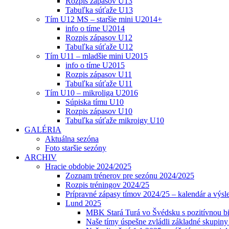
Rozpis zápasov U13
Tabuľka súťaže U13
Tím U12 MS – staršie mini U2014+
info o tíme U2014
Rozpis zápasov U12
Tabuľka súťaže U12
Tím U11 – mladšie mini U2015
info o tíme U2015
Rozpis zápasov U11
Tabuľka súťaže U11
Tím U10 – mikroliga U2016
Súpiska tímu U10
Rozpis zápasov U10
Tabuľka súťaže mikroigy U10
GALÉRIA
Aktuálna sezóna
Foto staršie sezóny
ARCHIV
Hracie obdobie 2024/2025
Zoznam trénerov pre sezónu 2024/2025
Rozpis tréningov 2024/25
Prípravné zápasy tímov 2024/25 – kalendár a výsl
Lund 2025
MBK Stará Turá vo Švédsku s pozitívnou bi
Naše tímy úspešne zvládli základné skupin