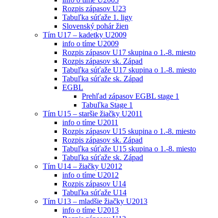
Rozpis zápasov U23
Tabuľka súťaže 1. ligy
Slovenský pohár žien
Tím U17 – kadetky U2009
info o tíme U2009
Rozpis zápasov U17 skupina o 1.-8. miesto
Rozpis zápasov sk. Západ
Tabuľka súťaže U17 skupina o 1.-8. miesto
Tabuľka súťaže sk. Západ
EGBL
Prehľad zápasov EGBL stage 1
Tabuľka Stage 1
Tím U15 – staršie žiačky U2011
info o tíme U2011
Rozpis zápasov U15 skupina o 1.-8. miesto
Rozpis zápasov sk. Západ
Tabuľka súťaže U15 skupina o 1.-8. miesto
Tabuľka súťaže sk. Západ
Tím U14 – žiačky U2012
info o tíme U2012
Rozpis zápasov U14
Tabuľka súťaže U14
Tím U13 – mladšie žiačky U2013
info o tíme U2013