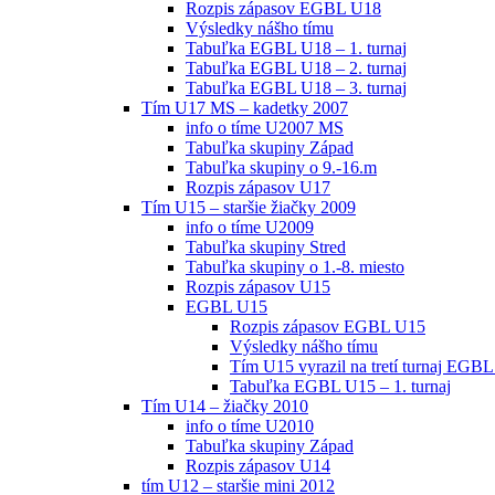
Rozpis zápasov EGBL U18
Výsledky nášho tímu
Tabuľka EGBL U18 – 1. turnaj
Tabuľka EGBL U18 – 2. turnaj
Tabuľka EGBL U18 – 3. turnaj
Tím U17 MS – kadetky 2007
info o tíme U2007 MS
Tabuľka skupiny Západ
Tabuľka skupiny o 9.-16.m
Rozpis zápasov U17
Tím U15 – staršie žiačky 2009
info o tíme U2009
Tabuľka skupiny Stred
Tabuľka skupiny o 1.-8. miesto
Rozpis zápasov U15
EGBL U15
Rozpis zápasov EGBL U15
Výsledky nášho tímu
Tím U15 vyrazil na tretí turnaj EGBL
Tabuľka EGBL U15 – 1. turnaj
Tím U14 – žiačky 2010
info o tíme U2010
Tabuľka skupiny Západ
Rozpis zápasov U14
tím U12 – staršie mini 2012