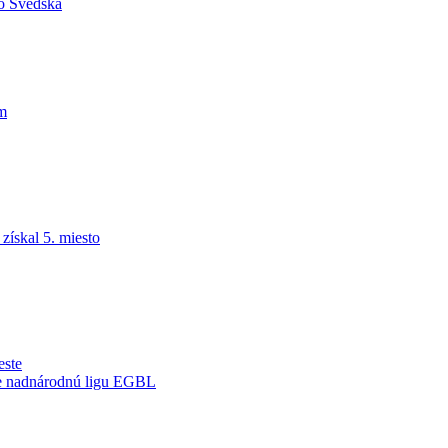
do Švédska
am
ískal 5. miesto
este
je nadnárodnú ligu EGBL