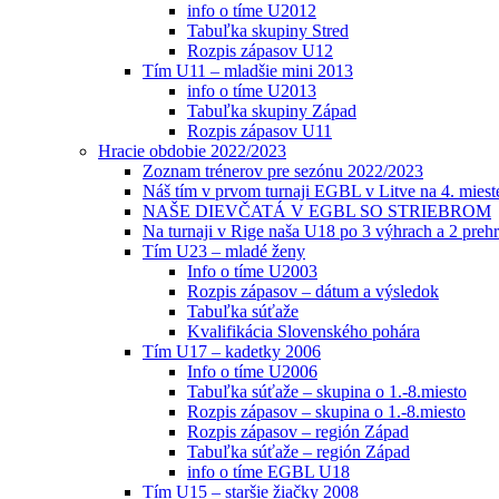
info o tíme U2012
Tabuľka skupiny Stred
Rozpis zápasov U12
Tím U11 – mladšie mini 2013
info o tíme U2013
Tabuľka skupiny Západ
Rozpis zápasov U11
Hracie obdobie 2022/2023
Zoznam trénerov pre sezónu 2022/2023
Náš tím v prvom turnaji EGBL v Litve na 4. miest
NAŠE DIEVČATÁ V EGBL SO STRIEBROM
Na turnaji v Rige naša U18 po 3 výhrach a 2 prehr
Tím U23 – mladé ženy
Info o tíme U2003
Rozpis zápasov – dátum a výsledok
Tabuľka súťaže
Kvalifikácia Slovenského pohára
Tím U17 – kadetky 2006
Info o tíme U2006
Tabuľka súťaže – skupina o 1.-8.miesto
Rozpis zápasov – skupina o 1.-8.miesto
Rozpis zápasov – región Západ
Tabuľka súťaže – región Západ
info o tíme EGBL U18
Tím U15 – staršie žiačky 2008