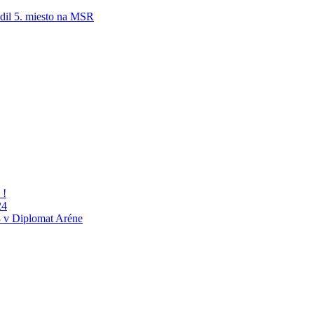
adil 5. miesto na MSR
 !
24
 v Diplomat Aréne