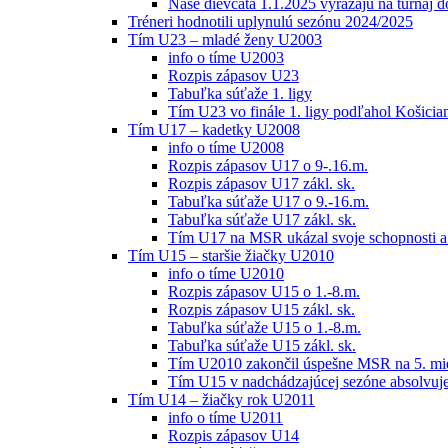
Naše dievčatá 1.1.2025 vyrážajú na turnaj 
Tréneri hodnotili uplynulú sezónu 2024/2025
Tím U23 – mladé ženy U2003
info o tíme U2003
Rozpis zápasov U23
Tabuľka súťaže 1. ligy
Tím U23 vo finále 1. ligy podľahol Košici
Tím U17 – kadetky U2008
info o tíme U2008
Rozpis zápasov U17 o 9-.16.m.
Rozpis zápasov U17 zákl. sk.
Tabuľka súťaže U17 o 9.-16.m.
Tabuľka súťaže U17 zákl. sk.
Tím U17 na MSR ukázal svoje schopnosti a z
Tím U15 – staršie žiačky U2010
info o tíme U2010
Rozpis zápasov U15 o 1.-8.m.
Rozpis zápasov U15 zákl. sk.
Tabuľka súťaže U15 o 1.-8.m.
Tabuľka súťaže U15 zákl. sk.
Tím U2010 zakončil úspešne MSR na 5. mi
Tím U15 v nadchádzajúcej sezóne absolvu
Tím U14 – žiačky rok U2011
info o tíme U2011
Rozpis zápasov U14