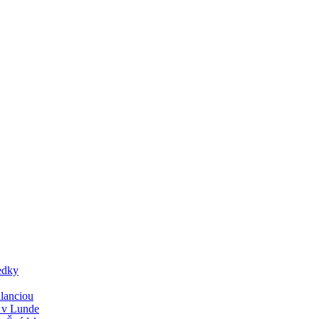
edky
lanciou
y v Lunde