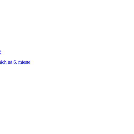
e
ách na 6. mieste