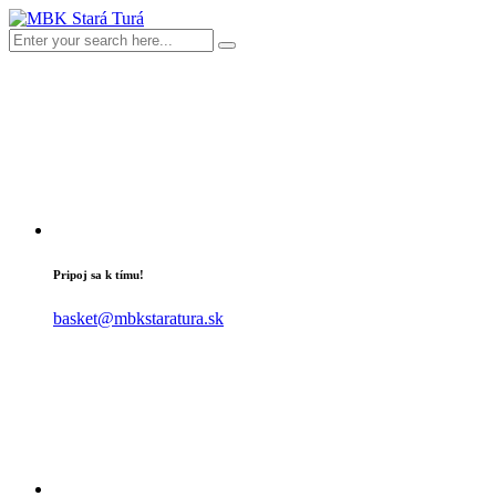
Pripoj sa k tímu!
basket@mbkstaratura.sk