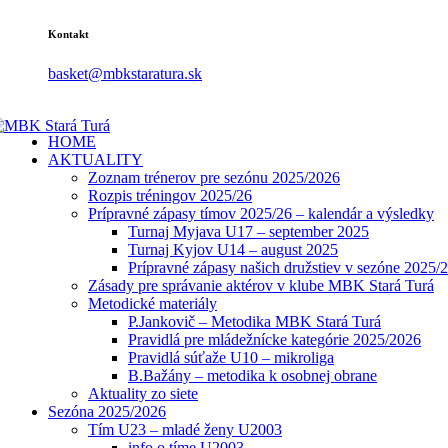
Kontakt
basket@mbkstaratura.sk
HOME
AKTUALITY
Zoznam trénerov pre sezónu 2025/2026
Rozpis tréningov 2025/26
Prípravné zápasy tímov 2025/26 – kalendár a výsledky
Turnaj Myjava U17 – september 2025
Turnaj Kyjov U14 – august 2025
Prípravné zápasy našich družstiev v sezóne 2025/
Zásady pre správanie aktérov v klube MBK Stará Turá
Metodické materiály
P.Jankovič – Metodika MBK Stará Turá
Pravidlá pre mládežnícke kategórie 2025/2026
Pravidlá súťaže U10 – mikroliga
B.Bažány – metodika k osobnej obrane
Aktuality zo siete
Sezóna 2025/2026
Tím U23 – mladé ženy U2003
info o tíme U2003