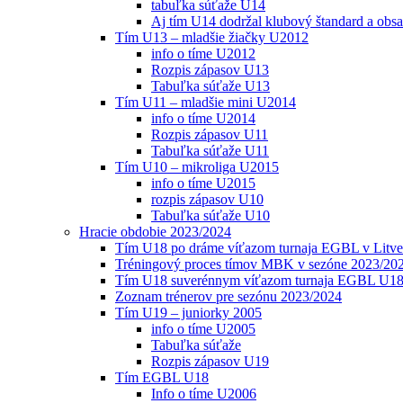
tabuľka súťaže U14
Aj tím U14 dodržal klubový štandard a obs
Tím U13 – mladšie žiačky U2012
info o tíme U2012
Rozpis zápasov U13
Tabuľka súťaže U13
Tím U11 – mladšie mini U2014
info o tíme U2014
Rozpis zápasov U11
Tabuľka súťaže U11
Tím U10 – mikroliga U2015
info o tíme U2015
rozpis zápasov U10
Tabuľka súťaže U10
Hracie obdobie 2023/2024
Tím U18 po dráme víťazom turnaja EGBL v Litve
Tréningový proces tímov MBK v sezóne 2023/20
Tím U18 suverénnym víťazom turnaja EGBL U18
Zoznam trénerov pre sezónu 2023/2024
Tím U19 – juniorky 2005
info o tíme U2005
Tabuľka súťaže
Rozpis zápasov U19
Tím EGBL U18
Info o tíme U2006