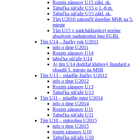
Rozpis zápasov U15 zákl. sk.
Tabuľka súťaže U15 o 1.-8.m.
Tabuľka súťaže U15 zákl. sk.
Tím U2010 zakončil úspešne MSR na 5.
mieste
Tím U15 v nadchádzajúcej sezóne
absolvuje nadnárodnú ligu EGBL
Tím U14 – žiačky rok U2011
info o tíme U2011
Rozpis zápasov U14
tabuľka súťaže U14
Aj tím U14 dodržal klubový štandard a
obsadil 5. miesto na MSR
Tím U13 – mladšie žiačky U2012
info o tíme U2012
Rozpis zápasov U13
Tabuľka súťaže U13
Tím U11 – mladšie mini U2014
info o tíme U2014
Rozpis zápasov U11
Tabuľka súťaže U11
Tím U10 – mikroliga U2015
info o tíme U2015
rozpis zápasov U10
Tabuľka súťaže U10