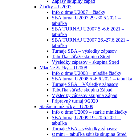
Zápasy skupiny západ
Žiačky – U2007
Info o tíme U2007 – žiačky
SBA turnaj U2007 29.-30.5.2021 –
tabuľka
SBA TURNAJ U2007 5.-6.6.2021 –
tabuľka
SBA TURNAJ U2007 26.-27.6.2021 –
tabuľka
Turnaje SBA – výsledky zápasov
Tabuľka súťaže skupina Stred
Výsledky zápasov – skupina Stred
Mladšie žiačky – U2008
Info o tíme U2008 – mladšie žiačky
SBA turnaj U2008 5.-6.6.2021 – tabuľka
Turnaje SBA – Výsledky zápasov
Tabuľka súťaže skupina Západ
Výsledky zápasov skupina Západ
Prípravný turnaj 9/2020
Staršie minižiačky – U2009
Info o tíme U2009 – staršie minižiačky
SBA turnaj U2009 19.-20.6.2021 –
tabuľka
Turnaje SBA – výsledky zápasov
st mini – tabuľka súťaže skupina Stred