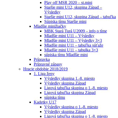
Play off MSR 2020 – st.mini
Staršie mini U12, skupina Západ –
Výsledky
Staršie mini U12, skupina Západ – tabuľka
Súpiska tímu Staršie mini
Mladšie minižiačky
MBK Stará Turá U2009 – info o tíme
Mladšie mini U11 – Výsledky
Mladšie mini U11 – Výsledky 3×3
Mladšie mini U11 – tabuľka súťaže
Mladšie mini U11 – tabulka 3×3
súpiska tímu Mladšie mini
Prípravka
Prípravné zápasy
Hracie obdobie 2018/2019
1. Liga ženy
Výsledky skupina 1.-8. miesto
Výsledky skupina Západ
Ligová tabuľka skupina o 1.-8. miesto
Ligová tabuľka skupina Západ
súpiska tímu
Kadetky U17
Výsledky skupina o 1.-8. miesto
Výsledky skupina Západ
Ligová tabuľka skupina o 1.-8. miesto