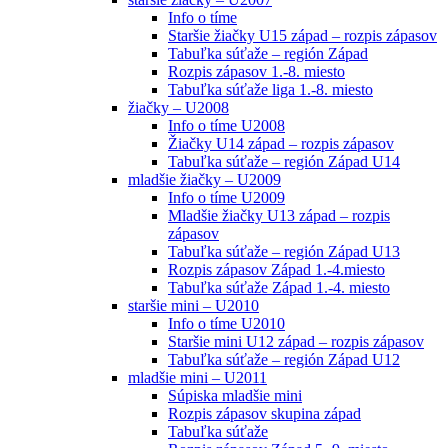
Info o tíme
Staršie žiačky U15 západ – rozpis zápasov
Tabuľka súťaže – región Západ
Rozpis zápasov 1.-8. miesto
Tabuľka súťaže liga 1.-8. miesto
žiačky – U2008
Info o tíme U2008
Žiačky U14 západ – rozpis zápasov
Tabuľka súťaže – región Západ U14
mladšie žiačky – U2009
Info o tíme U2009
Mladšie žiačky U13 západ – rozpis
zápasov
Tabuľka súťaže – región Západ U13
Rozpis zápasov Západ 1.-4.miesto
Tabuľka súťaže Západ 1.-4. miesto
staršie mini – U2010
Info o tíme U2010
Staršie mini U12 západ – rozpis zápasov
Tabuľka súťaže – región Západ U12
mladšie mini – U2011
Súpiska mladšie mini
Rozpis zápasov skupina západ
Tabuľka súťaže