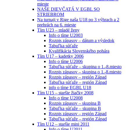
mieste
NAŠE DIEVČATÁ V EGBL SO
STRIEBROM
Na turnaji v Rige naša U18 po 3 výhrach a 2
prehrách na 6. mieste
Tím U23 – mladé ženy
Info o tíme U2003
Rozpis zápasov – dátum a výsledok
Tabuľka súťaže
Kvalifikácia Slovenského pohára
Tím U17 – kadetky 2006
Info o tíme U2006
Tabuľka súťaže – skupina o 1.-8.miesto
Rozpis zápasov – skupina o 1.-8.miesto
Rozpis zápasov – región Západ
Tabuľka súťaže – región Západ
info o tíme EGBL U18
Tím U15 – staršie žiačky 2008
Info o tíme U2008
Rozpis zápasov – skupina B
Tabuľka súťaže – skupina B
Rozpis zápasov – región Západ
Tabuľka súťaže – región Západ
Tím U12 – staršie mini 2011
Info o tíme U2011