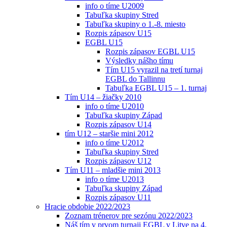
info o tíme U2009
Tabuľka skupiny Stred
Tabuľka skupiny o 1.-8. miesto
Rozpis zápasov U15
EGBL U15
Rozpis zápasov EGBL U15
Výsledky nášho tímu
Tím U15 vyrazil na tretí turnaj
EGBL do Tallinnu
Tabuľka EGBL U15 – 1. turnaj
Tím U14 – žiačky 2010
info o tíme U2010
Tabuľka skupiny Západ
Rozpis zápasov U14
tím U12 – staršie mini 2012
info o tíme U2012
Tabuľka skupiny Stred
Rozpis zápasov U12
Tím U11 – mladšie mini 2013
info o tíme U2013
Tabuľka skupiny Západ
Rozpis zápasov U11
Hracie obdobie 2022/2023
Zoznam trénerov pre sezónu 2022/2023
Náš tím v prvom turnaji EGBL v Litve na 4.