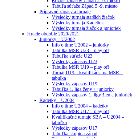
Rozpis zápasov Západ 5.-9. miesto
Tabuľa súťaže Západ 5.-9. miesto
Prípravné zápasy a turnaje
Výsledky turnaja starších žiačok
Výsledky turnaja Kadetiek
Výsledky turnaja žiačok a junioriek
Hracie obdobie 2020/2021
Juniorky – U2002
Info o tíme U2002 – juniorky
Tabulka MSR U23 – play off
Tabuľka súťaže U23
Výsledky zápasov U23
Tabulka MSR U19 – play off
Turnaj U19 – kvalifikácia na MSR –
tabulka
Výsledky zápasov U19
Tabuľka 1. liga ženy + juniorky
Výsledky zápasov 1. ligy žien a junioriek
Kadetky – U2004
Info o tíme U2004 – kadetky
Tabulka MSR U17 – play off
Kvalifikačné turnaje SBA – U2004 –
tabuľka
Výsledky zápasov U17
Tabuľka skupina západ