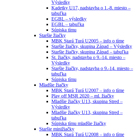
Výsledky
Kadetky U17, nadstavba o 1.-8. miesto –
tabuľka
EGBL – výsledky
EGBL – tabuľka
Súpiska tímu
Staršie žiačky
MBK Stará Turá U2005 – info o tíme
Staršie žiačky, skupina Západ – Výsledky
Staršie žiačky, skupina Západ – tabuľka
St. žiačky, nadstavba o 9.-14. miesto –
Výsledky
Staršie žiačky, nadstavba o 9.-14. miesto –
tabuľka
Súpiska tímu
Mladšie žiačky
MBK Stará Turá U2007 – info o tíme
Play off MSR 2020 – ml. žiačky
Mladšie žiačky U13, skupina Stred –
Výsledky
Mladšie žiačky U13, skupina Stred –
tabuľka
Súpiska tímu mladšie žiačky
Staršie minižiačky
MBK Stará Turá U2008 – info o tíme