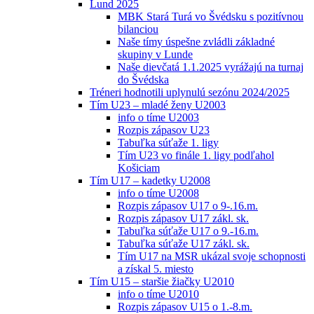
Lund 2025
MBK Stará Turá vo Švédsku s pozitívnou
bilanciou
Naše tímy úspešne zvládli základné
skupiny v Lunde
Naše dievčatá 1.1.2025 vyrážajú na turnaj
do Švédska
Tréneri hodnotili uplynulú sezónu 2024/2025
Tím U23 – mladé ženy U2003
info o tíme U2003
Rozpis zápasov U23
Tabuľka súťaže 1. ligy
Tím U23 vo finále 1. ligy podľahol
Košiciam
Tím U17 – kadetky U2008
info o tíme U2008
Rozpis zápasov U17 o 9-.16.m.
Rozpis zápasov U17 zákl. sk.
Tabuľka súťaže U17 o 9.-16.m.
Tabuľka súťaže U17 zákl. sk.
Tím U17 na MSR ukázal svoje schopnosti
a získal 5. miesto
Tím U15 – staršie žiačky U2010
info o tíme U2010
Rozpis zápasov U15 o 1.-8.m.