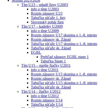
Sezóna 2025/2026
Tím U23 – mladé ženy U2003
info o tíme U2003
Rozpis zápasov U23
Tabuľka súťaže 1. ligy
Slovenský pohár žien
Tím U17 – kadetky U2009
info o tíme U2009
Rozpis zápasov U17 skupina o 1.-8. miesto
Rozpis zápasov sk. Západ
Tabuľka súťaže U17 skupina o 1.-8. miesto
Tabuľka súťaže sk. Západ
EGBL
Prehľad zápasov EGBL stage 1
Tabuľka Stage 1
Tím U15 – staršie žiačky U2011
info o tíme U2011
Rozpis zápasov U15 skupina o 1.-8. miesto
Rozpis zápasov sk. Západ
Tabuľka súťaže U15 skupina o 1.-8. miesto
Tabuľka súťaže sk. Západ
Tím U14 – žiačky U2012
info o tíme U2012
Rozpis zápasov U14
Tabuľka súťaže U14