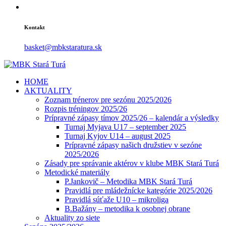
Kontakt
basket@mbkstaratura.sk
HOME
AKTUALITY
Zoznam trénerov pre sezónu 2025/2026
Rozpis tréningov 2025/26
Prípravné zápasy tímov 2025/26 – kalendár a výsledky
Turnaj Myjava U17 – september 2025
Turnaj Kyjov U14 – august 2025
Prípravné zápasy našich družstiev v sezóne
2025/2026
Zásady pre správanie aktérov v klube MBK Stará Turá
Metodické materiály
P.Jankovič – Metodika MBK Stará Turá
Pravidlá pre mládežnícke kategórie 2025/2026
Pravidlá súťaže U10 – mikroliga
B.Bažány – metodika k osobnej obrane
Aktuality zo siete