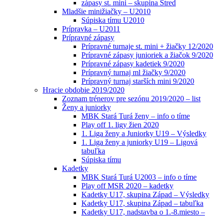
zápasy st. mini – skupina Stred
Mladšie minižiačky – U2010
Súpiska tímu U2010
Prípravka – U2011
Prípravné zápasy
Prípravné turnaje st. mini + žiačky 12/2020
Prípravné zápasy junioriek a žiačok 9/2020
Prípravné zápasy kadetiek 9/2020
Prípravný turnaj ml žiačky 9/2020
Prípravný turnaj starších mini 9/2020
Hracie obdobie 2019/2020
Zoznam trénerov pre sezónu 2019/2020 – list
Ženy a juniorky
MBK Stará Turá ženy – info o tíme
Play off 1. ligy žien 2020
1. Liga ženy a Juniorky U19 – Výsledky
1. Liga ženy a juniorky U19 – Ligová
tabuľka
Súpiska tímu
Kadetky
MBK Stará Turá U2003 – info o tíme
Play off MSR 2020 – kadetky
Kadetky U17, skupina Západ – Výsledky
Kadetky U17, skupina Západ – tabuľka
Kadetky U17, nadstavba o 1.-8.miesto –