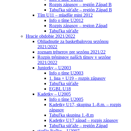
Rozpis zápasov – región Západ B
Tabuľka súťaže – región Západ B
Tím U11 – mladšie mini 2012
Info o tíme U2012
Rozpis zápasov – region Západ
Tabuľka súťaže
Hracie obdobie 2021/2022
Ohliadnutie za basketbalovou sezónou
2021/2022
zoznam trénerov pre sezónu 2021/22
Rozpis tréningov naších tímov v sezóne
2021/2022
Juniorky – U2003
Info o tíme U2003
1. liga + U19 – rozpis zápasov
Tabuľka súťaže
EGBL U18
Kadetky – U2005
Info o tíme U2005
Kadetky U17, skupina 1.-8.m. – rozpis
zápasov
Tabuľka skupina 1.-8.m
Kadetky U17 západ – rozpis zápasov
Tabuľka súťaže – región Západ
staršie žiačky – U2007