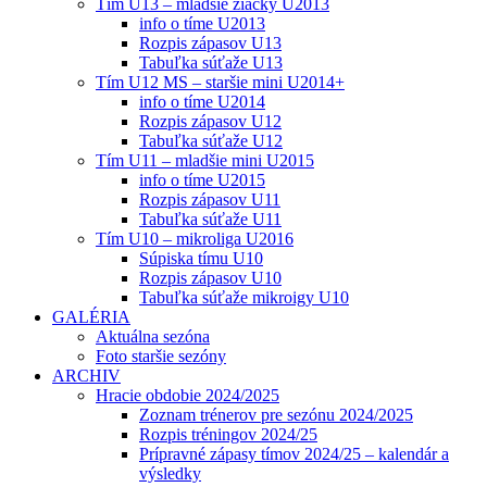
Tím U13 – mladšie žiačky U2013
info o tíme U2013
Rozpis zápasov U13
Tabuľka súťaže U13
Tím U12 MS – staršie mini U2014+
info o tíme U2014
Rozpis zápasov U12
Tabuľka súťaže U12
Tím U11 – mladšie mini U2015
info o tíme U2015
Rozpis zápasov U11
Tabuľka súťaže U11
Tím U10 – mikroliga U2016
Súpiska tímu U10
Rozpis zápasov U10
Tabuľka súťaže mikroigy U10
GALÉRIA
Aktuálna sezóna
Foto staršie sezóny
ARCHIV
Hracie obdobie 2024/2025
Zoznam trénerov pre sezónu 2024/2025
Rozpis tréningov 2024/25
Prípravné zápasy tímov 2024/25 – kalendár a
výsledky