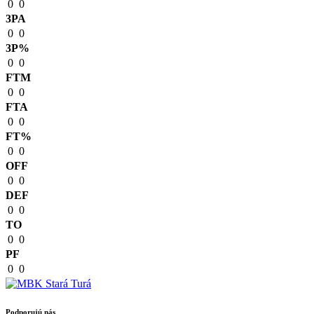
0
0
3PA
0
0
3P%
0
0
FTM
0
0
FTA
0
0
FT%
0
0
OFF
0
0
DEF
0
0
TO
0
0
PF
0
0
Podporujú nás