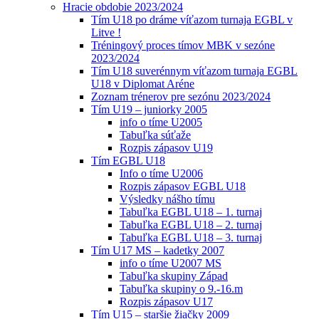
Hracie obdobie 2023/2024
Tím U18 po dráme víťazom turnaja EGBL v
Litve !
Tréningový proces tímov MBK v sezóne
2023/2024
Tím U18 suverénnym víťazom turnaja EGBL
U18 v Diplomat Aréne
Zoznam trénerov pre sezónu 2023/2024
Tím U19 – juniorky 2005
info o tíme U2005
Tabuľka súťaže
Rozpis zápasov U19
Tím EGBL U18
Info o tíme U2006
Rozpis zápasov EGBL U18
Výsledky nášho tímu
Tabuľka EGBL U18 – 1. turnaj
Tabuľka EGBL U18 – 2. turnaj
Tabuľka EGBL U18 – 3. turnaj
Tím U17 MS – kadetky 2007
info o tíme U2007 MS
Tabuľka skupiny Západ
Tabuľka skupiny o 9.-16.m
Rozpis zápasov U17
Tím U15 – staršie žiačky 2009