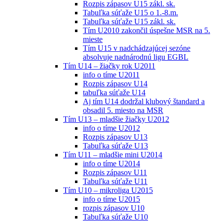
Rozpis zápasov U15 zákl. sk.
Tabuľka súťaže U15 o 1.-8.m.
Tabuľka súťaže U15 zákl. sk.
Tím U2010 zakončil úspešne MSR na 5.
mieste
Tím U15 v nadchádzajúcej sezóne
absolvuje nadnárodnú ligu EGBL
Tím U14 – žiačky rok U2011
info o tíme U2011
Rozpis zápasov U14
tabuľka súťaže U14
Aj tím U14 dodržal klubový štandard a
obsadil 5. miesto na MSR
Tím U13 – mladšie žiačky U2012
info o tíme U2012
Rozpis zápasov U13
Tabuľka súťaže U13
Tím U11 – mladšie mini U2014
info o tíme U2014
Rozpis zápasov U11
Tabuľka súťaže U11
Tím U10 – mikroliga U2015
info o tíme U2015
rozpis zápasov U10
Tabuľka súťaže U10