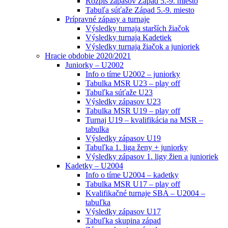
Rozpis zápasov Západ 5.-9. miesto
Tabuľa súťaže Západ 5.-9. miesto
Prípravné zápasy a turnaje
Výsledky turnaja starších žiačok
Výsledky turnaja Kadetiek
Výsledky turnaja žiačok a junioriek
Hracie obdobie 2020/2021
Juniorky – U2002
Info o tíme U2002 – juniorky
Tabulka MSR U23 – play off
Tabuľka súťaže U23
Výsledky zápasov U23
Tabulka MSR U19 – play off
Turnaj U19 – kvalifikácia na MSR –
tabulka
Výsledky zápasov U19
Tabuľka 1. liga ženy + juniorky
Výsledky zápasov 1. ligy žien a junioriek
Kadetky – U2004
Info o tíme U2004 – kadetky
Tabulka MSR U17 – play off
Kvalifikačné turnaje SBA – U2004 –
tabuľka
Výsledky zápasov U17
Tabuľka skupina západ