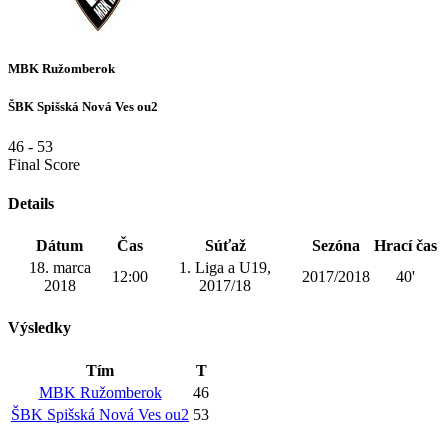
MBK Ružomberok
ŠBK Spišská Nová Ves ou2
46
-
53
Final Score
Details
Dátum
Čas
Súťaž
Sezóna
Hrací čas
18. marca
1. Liga a U19,
12:00
2017/2018
40'
2018
2017/18
Výsledky
Tím
T
MBK Ružomberok
46
ŠBK Spišská Nová Ves ou2
53