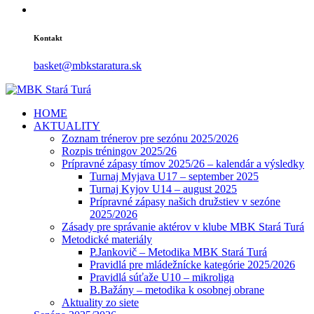
Kontakt
basket@mbkstaratura.sk
HOME
AKTUALITY
Zoznam trénerov pre sezónu 2025/2026
Rozpis tréningov 2025/26
Prípravné zápasy tímov 2025/26 – kalendár a výsledky
Turnaj Myjava U17 – september 2025
Turnaj Kyjov U14 – august 2025
Prípravné zápasy našich družstiev v sezóne
2025/2026
Zásady pre správanie aktérov v klube MBK Stará Turá
Metodické materiály
P.Jankovič – Metodika MBK Stará Turá
Pravidlá pre mládežnícke kategórie 2025/2026
Pravidlá súťaže U10 – mikroliga
B.Bažány – metodika k osobnej obrane
Aktuality zo siete