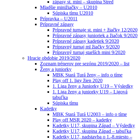
zápasy st. mini – skupina Stred
Mladšie minižiačky – U2010
Súpiska tímu U2010
Prípravka – U2011
Prípravné zápasy
Prípravné turnaje st. mini + žiačky 12/2020
Prípravné zápasy junioriek a žiačok 9/2020
Prípravné zápasy kadetiek 9/2020
Prípravný turnaj ml žiačky 9/2020
Prípravný turnaj starších mini 9/2020
Hracie obdobie 2019/2020
Zoznam trénerov pre sezónu 2019/2020 – list
Ženy a juniorky
MBK Stará Turá ženy – info o tíme
Play off 1. ligy žien 2020
1. Liga ženy a Juniorky U19 – Výsledky
1. Liga ženy a juniorky U19 – Ligová
tabuľka
Súpiska tímu
Kadetky
MBK Stará Turá U2003 – info o tíme
Play off MSR 2020 – kadetky
Kadetky U17, skupina Západ – Výsledky
Kadetky U17, skupina Západ – tabuľka
Kadetky U17, nadstavba o 1.-8.miesto –