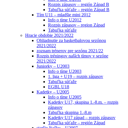
Rozpis zápasov – región Západ B
Tabuľka súťaže – región Západ B
Tím U11 – mladšie mini 2012
Info o tíme U2012
Rozpis zápasov – region Západ
Tabuľka súťaže
Hracie obdobie 2021/2022
Ohliadnutie za basketbalovou sezónou
2021/2022
zoznam trénerov pre sezónu 2021/22
Rozpis tréningov naších tímov v sezóne
2021/2022
Juniorky – U2003
Info o tíme U2003
1. liga + U19 – rozpis zápasov
Tabuľka súťaže
EGBL U18
Kadetky – U2005
Info o tíme U2005
Kadetky U17, skupina 1.-8.m. – rozpis
zápasov
Tabuľka skupina 1.-8.m
Kadetky U17 západ – rozpis zápasov
Tabuľka súťaže – región Západ
staršie žiačky – U2007