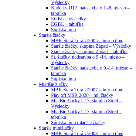
Výsledky
Kadetky U17, nadstavba o 1.-8. miesto –
tabuľka
EGBL – výsledky
EGBL – tabuľka
Súpiska tímu
Staršie žiačky
MBK Stará Turá U2005 – info o tíme
Staršie žiačky, skupina Západ – Výsledky
Staršie žiačky, skupina Západ – tabuľka
St. žiačky, nadstavba o 9.-14. miesto –
Výsledky
Staršie žiačky, nadstavba o 9.-14. miesto –
tabuľka
Súpiska tímu
Mladšie žiačky
MBK Stará Turá U2007 – info o tíme
Play off MSR 2020 – ml. žiačky
Mladšie žiačky U13, skupina Stred –
Výsledky
Mladšie žiačky U13, skupina Stred –
tabuľka
Súpiska tímu mladšie žiačky
Staršie minižiačky
MBK Stará Turá U2008 – info o tíme