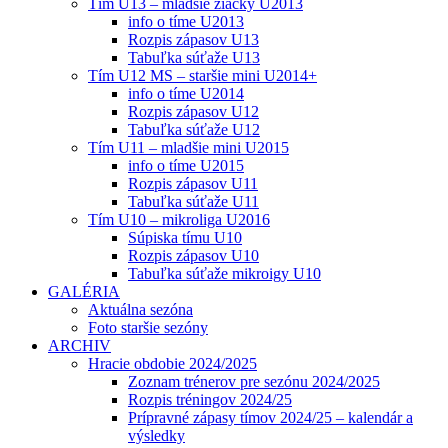
Tím U13 – mladšie žiačky U2013
info o tíme U2013
Rozpis zápasov U13
Tabuľka súťaže U13
Tím U12 MS – staršie mini U2014+
info o tíme U2014
Rozpis zápasov U12
Tabuľka súťaže U12
Tím U11 – mladšie mini U2015
info o tíme U2015
Rozpis zápasov U11
Tabuľka súťaže U11
Tím U10 – mikroliga U2016
Súpiska tímu U10
Rozpis zápasov U10
Tabuľka súťaže mikroigy U10
GALÉRIA
Aktuálna sezóna
Foto staršie sezóny
ARCHIV
Hracie obdobie 2024/2025
Zoznam trénerov pre sezónu 2024/2025
Rozpis tréningov 2024/25
Prípravné zápasy tímov 2024/25 – kalendár a
výsledky