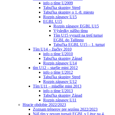
info o tíme U2009
Tabuľka skupiny Stred
Tabuľka skupiny o 1.-8. miesto
Rozpis zápasov U15
EGBL U15
Rozpis zápasov EGBL U15
Výsledky nášho tímu
Tím U15 vyrazil na tretí turnaj
EGBL do Tallinnu
Tabuľka EGBL U15 – 1. turnaj
Tím U14 – žiačky 2010
info o tíme U2010
Tabuľka skupiny Západ
Rozpis zápasov U14
tím U12 – staršie mini 2012
info o tíme U2012
Tabuľka skupiny Stred
Rozpis zápasov U12
Tím U11 – mladšie mini 2013
info o tíme U2013
Tabuľka skupiny Západ
Rozpis zápasov U11
Hracie obdobie 2022/2023
Zoznam trénerov pre sezónu 2022/2023
Náš tím v prvom turnaji EGBL v Litve na 4.