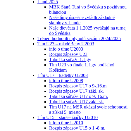
Lund 2025
MBK Stará Turá vo Švédsku s pozitívnou
bilanciou
Naše tímy úspešne zvládli základné
skupiny v Lunde
Naše dievčatá 1.1.2025 vyrážajú na turnaj
do Švédska
Tréneri hodnotili uplynulú sezónu 2024/2025
Tím U23 – mladé ženy U2003
info o tíme U2003
Rozpis zápasov U23
Tabuľka súťaže 1. ligy
Tím U23 vo finále 1. ligy podľahol
Košiciam
Tím U17 – kadetky U2008
info o tíme U2008
Rozpis zápasov U17 o 9-.16.m.
Rozpis zápasov U17 zákl. sk.
Tabuľka súťaže U17 o 9.-16.m.
Tabuľka súťaže U17 zákl. sk.
Tím U17 na MSR ukázal svoje schopnosti
a získal 5. miesto
Tím U15 – staršie žiačky U2010
info o tíme U2010
Rozpis zápasov U15 o 1.-8.m.