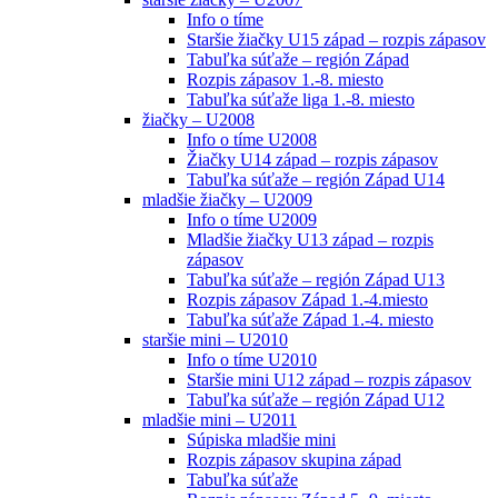
Info o tíme
Staršie žiačky U15 západ – rozpis zápasov
Tabuľka súťaže – región Západ
Rozpis zápasov 1.-8. miesto
Tabuľka súťaže liga 1.-8. miesto
žiačky – U2008
Info o tíme U2008
Žiačky U14 západ – rozpis zápasov
Tabuľka súťaže – región Západ U14
mladšie žiačky – U2009
Info o tíme U2009
Mladšie žiačky U13 západ – rozpis
zápasov
Tabuľka súťaže – región Západ U13
Rozpis zápasov Západ 1.-4.miesto
Tabuľka súťaže Západ 1.-4. miesto
staršie mini – U2010
Info o tíme U2010
Staršie mini U12 západ – rozpis zápasov
Tabuľka súťaže – región Západ U12
mladšie mini – U2011
Súpiska mladšie mini
Rozpis zápasov skupina západ
Tabuľka súťaže