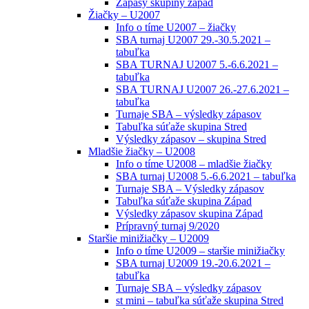
Zápasy skupiny západ
Žiačky – U2007
Info o tíme U2007 – žiačky
SBA turnaj U2007 29.-30.5.2021 –
tabuľka
SBA TURNAJ U2007 5.-6.6.2021 –
tabuľka
SBA TURNAJ U2007 26.-27.6.2021 –
tabuľka
Turnaje SBA – výsledky zápasov
Tabuľka súťaže skupina Stred
Výsledky zápasov – skupina Stred
Mladšie žiačky – U2008
Info o tíme U2008 – mladšie žiačky
SBA turnaj U2008 5.-6.6.2021 – tabuľka
Turnaje SBA – Výsledky zápasov
Tabuľka súťaže skupina Západ
Výsledky zápasov skupina Západ
Prípravný turnaj 9/2020
Staršie minižiačky – U2009
Info o tíme U2009 – staršie minižiačky
SBA turnaj U2009 19.-20.6.2021 –
tabuľka
Turnaje SBA – výsledky zápasov
st mini – tabuľka súťaže skupina Stred