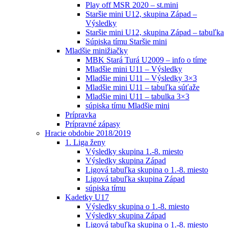
Play off MSR 2020 – st.mini
Staršie mini U12, skupina Západ –
Výsledky
Staršie mini U12, skupina Západ – tabuľka
Súpiska tímu Staršie mini
Mladšie minižiačky
MBK Stará Turá U2009 – info o tíme
Mladšie mini U11 – Výsledky
Mladšie mini U11 – Výsledky 3×3
Mladšie mini U11 – tabuľka súťaže
Mladšie mini U11 – tabulka 3×3
súpiska tímu Mladšie mini
Prípravka
Prípravné zápasy
Hracie obdobie 2018/2019
1. Liga ženy
Výsledky skupina 1.-8. miesto
Výsledky skupina Západ
Ligová tabuľka skupina o 1.-8. miesto
Ligová tabuľka skupina Západ
súpiska tímu
Kadetky U17
Výsledky skupina o 1.-8. miesto
Výsledky skupina Západ
Ligová tabuľka skupina o 1.-8. miesto