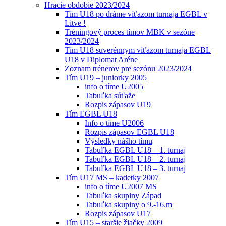
Hracie obdobie 2023/2024
Tím U18 po dráme víťazom turnaja EGBL v
Litve !
Tréningový proces tímov MBK v sezóne
2023/2024
Tím U18 suverénnym víťazom turnaja EGBL
U18 v Diplomat Aréne
Zoznam trénerov pre sezónu 2023/2024
Tím U19 – juniorky 2005
info o tíme U2005
Tabuľka súťaže
Rozpis zápasov U19
Tím EGBL U18
Info o tíme U2006
Rozpis zápasov EGBL U18
Výsledky nášho tímu
Tabuľka EGBL U18 – 1. turnaj
Tabuľka EGBL U18 – 2. turnaj
Tabuľka EGBL U18 – 3. turnaj
Tím U17 MS – kadetky 2007
info o tíme U2007 MS
Tabuľka skupiny Západ
Tabuľka skupiny o 9.-16.m
Rozpis zápasov U17
Tím U15 – staršie žiačky 2009