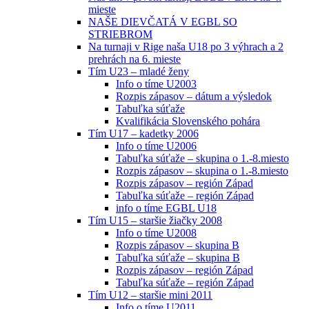
mieste
NAŠE DIEVČATÁ V EGBL SO
STRIEBROM
Na turnaji v Rige naša U18 po 3 výhrach a 2
prehrách na 6. mieste
Tím U23 – mladé ženy
Info o tíme U2003
Rozpis zápasov – dátum a výsledok
Tabuľka súťaže
Kvalifikácia Slovenského pohára
Tím U17 – kadetky 2006
Info o tíme U2006
Tabuľka súťaže – skupina o 1.-8.miesto
Rozpis zápasov – skupina o 1.-8.miesto
Rozpis zápasov – región Západ
Tabuľka súťaže – región Západ
info o tíme EGBL U18
Tím U15 – staršie žiačky 2008
Info o tíme U2008
Rozpis zápasov – skupina B
Tabuľka súťaže – skupina B
Rozpis zápasov – región Západ
Tabuľka súťaže – región Západ
Tím U12 – staršie mini 2011
Info o tíme U2011