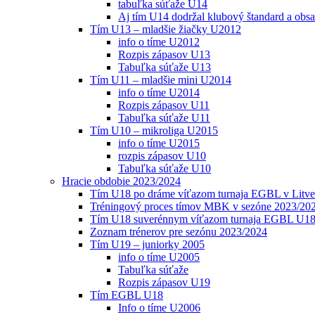
tabuľka súťaže U14
Aj tím U14 dodržal klubový štandard a obs
Tím U13 – mladšie žiačky U2012
info o tíme U2012
Rozpis zápasov U13
Tabuľka súťaže U13
Tím U11 – mladšie mini U2014
info o tíme U2014
Rozpis zápasov U11
Tabuľka súťaže U11
Tím U10 – mikroliga U2015
info o tíme U2015
rozpis zápasov U10
Tabuľka súťaže U10
Hracie obdobie 2023/2024
Tím U18 po dráme víťazom turnaja EGBL v Litve
Tréningový proces tímov MBK v sezóne 2023/20
Tím U18 suverénnym víťazom turnaja EGBL U18
Zoznam trénerov pre sezónu 2023/2024
Tím U19 – juniorky 2005
info o tíme U2005
Tabuľka súťaže
Rozpis zápasov U19
Tím EGBL U18
Info o tíme U2006