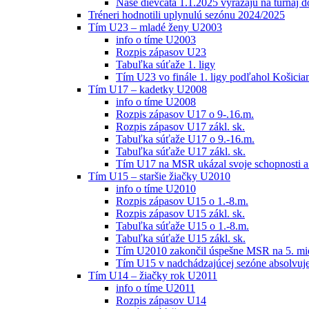
Naše dievčatá 1.1.2025 vyrážajú na turnaj 
Tréneri hodnotili uplynulú sezónu 2024/2025
Tím U23 – mladé ženy U2003
info o tíme U2003
Rozpis zápasov U23
Tabuľka súťaže 1. ligy
Tím U23 vo finále 1. ligy podľahol Košici
Tím U17 – kadetky U2008
info o tíme U2008
Rozpis zápasov U17 o 9-.16.m.
Rozpis zápasov U17 zákl. sk.
Tabuľka súťaže U17 o 9.-16.m.
Tabuľka súťaže U17 zákl. sk.
Tím U17 na MSR ukázal svoje schopnosti a z
Tím U15 – staršie žiačky U2010
info o tíme U2010
Rozpis zápasov U15 o 1.-8.m.
Rozpis zápasov U15 zákl. sk.
Tabuľka súťaže U15 o 1.-8.m.
Tabuľka súťaže U15 zákl. sk.
Tím U2010 zakončil úspešne MSR na 5. mi
Tím U15 v nadchádzajúcej sezóne absolvu
Tím U14 – žiačky rok U2011
info o tíme U2011
Rozpis zápasov U14