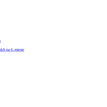
e
ách na 6. mieste