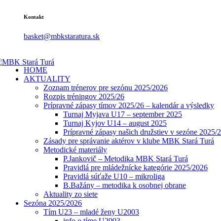
Kontakt
basket@mbkstaratura.sk
HOME
AKTUALITY
Zoznam trénerov pre sezónu 2025/2026
Rozpis tréningov 2025/26
Prípravné zápasy tímov 2025/26 – kalendár a výsledky
Turnaj Myjava U17 – september 2025
Turnaj Kyjov U14 – august 2025
Prípravné zápasy našich družstiev v sezóne 2025/
Zásady pre správanie aktérov v klube MBK Stará Turá
Metodické materiály
P.Jankovič – Metodika MBK Stará Turá
Pravidlá pre mládežnícke kategórie 2025/2026
Pravidlá súťaže U10 – mikroliga
B.Bažány – metodika k osobnej obrane
Aktuality zo siete
Sezóna 2025/2026
Tím U23 – mladé ženy U2003
info o tíme U2003