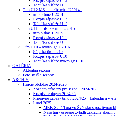
Rozpis zápasov U13
Tabuľka súťaže U13
Tím U12 MS – staršie mini U2014+
info o tíme U2014
Rozpis zápasov U12
Tabuľka súťaže U12
Tím U11 – mladšie mini U2015
info o tíme U2015
Rozpis zápasov U11
Tabuľka súťaže U11
Tím U10 – mikroliga U2016
Súpiska tímu U10
Rozpis zápasov U10
Tabuľka súťaže mikroigy U10
GALÉRIA
Aktuálna sezóna
Foto staršie sezóny
ARCHIV
Hracie obdobie 2024/2025
Zoznam trénerov pre sezónu 2024/2025
Rozpis tréningov 2024/25
Prípravné zápasy tímov 2024/25 – kalendár a výsl
Lund 2025
MBK Stará Turá vo Švédsku s pozitívnou bi
Naše tímy úspešne zvládli základné skupin