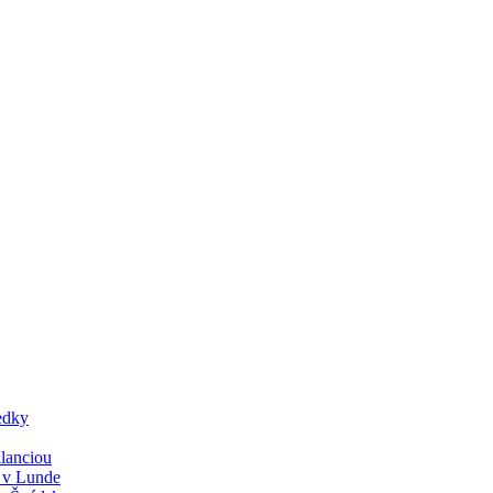
edky
lanciou
y v Lunde