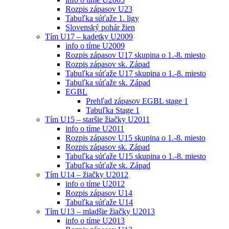
Rozpis zápasov U23
Tabuľka súťaže 1. ligy
Slovenský pohár žien
Tím U17 – kadetky U2009
info o tíme U2009
Rozpis zápasov U17 skupina o 1.-8. miesto
Rozpis zápasov sk. Západ
Tabuľka súťaže U17 skupina o 1.-8. miesto
Tabuľka súťaže sk. Západ
EGBL
Prehľad zápasov EGBL stage 1
Tabuľka Stage 1
Tím U15 – staršie žiačky U2011
info o tíme U2011
Rozpis zápasov U15 skupina o 1.-8. miesto
Rozpis zápasov sk. Západ
Tabuľka súťaže U15 skupina o 1.-8. miesto
Tabuľka súťaže sk. Západ
Tím U14 – žiačky U2012
info o tíme U2012
Rozpis zápasov U14
Tabuľka súťaže U14
Tím U13 – mladšie žiačky U2013
info o tíme U2013