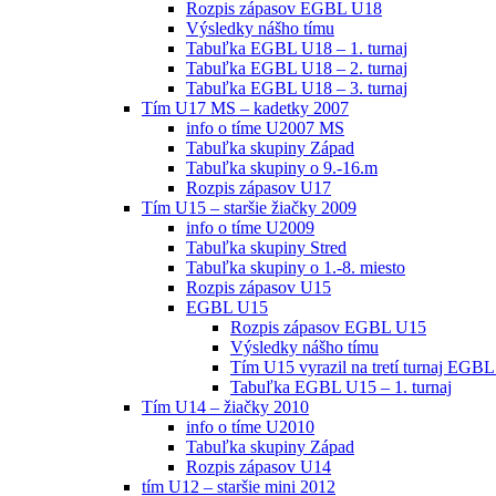
Rozpis zápasov EGBL U18
Výsledky nášho tímu
Tabuľka EGBL U18 – 1. turnaj
Tabuľka EGBL U18 – 2. turnaj
Tabuľka EGBL U18 – 3. turnaj
Tím U17 MS – kadetky 2007
info o tíme U2007 MS
Tabuľka skupiny Západ
Tabuľka skupiny o 9.-16.m
Rozpis zápasov U17
Tím U15 – staršie žiačky 2009
info o tíme U2009
Tabuľka skupiny Stred
Tabuľka skupiny o 1.-8. miesto
Rozpis zápasov U15
EGBL U15
Rozpis zápasov EGBL U15
Výsledky nášho tímu
Tím U15 vyrazil na tretí turnaj EGBL
Tabuľka EGBL U15 – 1. turnaj
Tím U14 – žiačky 2010
info o tíme U2010
Tabuľka skupiny Západ
Rozpis zápasov U14
tím U12 – staršie mini 2012