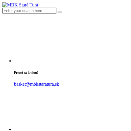
Pripoj sa k tímu!
basket@mbkstaratura.sk