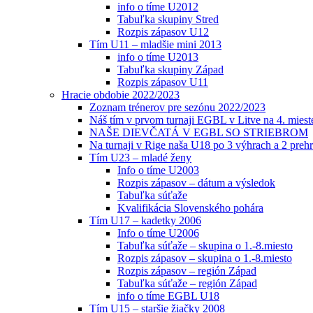
info o tíme U2012
Tabuľka skupiny Stred
Rozpis zápasov U12
Tím U11 – mladšie mini 2013
info o tíme U2013
Tabuľka skupiny Západ
Rozpis zápasov U11
Hracie obdobie 2022/2023
Zoznam trénerov pre sezónu 2022/2023
Náš tím v prvom turnaji EGBL v Litve na 4. miest
NAŠE DIEVČATÁ V EGBL SO STRIEBROM
Na turnaji v Rige naša U18 po 3 výhrach a 2 prehr
Tím U23 – mladé ženy
Info o tíme U2003
Rozpis zápasov – dátum a výsledok
Tabuľka súťaže
Kvalifikácia Slovenského pohára
Tím U17 – kadetky 2006
Info o tíme U2006
Tabuľka súťaže – skupina o 1.-8.miesto
Rozpis zápasov – skupina o 1.-8.miesto
Rozpis zápasov – región Západ
Tabuľka súťaže – región Západ
info o tíme EGBL U18
Tím U15 – staršie žiačky 2008