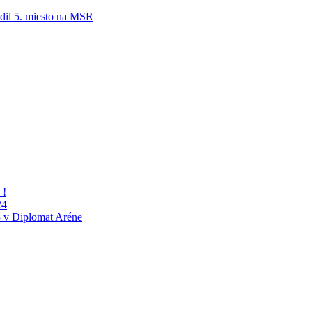
adil 5. miesto na MSR
 !
24
 v Diplomat Aréne