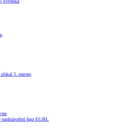
do Švédska
am
ískal 5. miesto
este
je nadnárodnú ligu EGBL