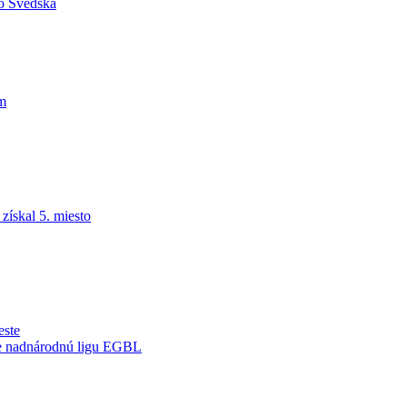
do Švédska
am
ískal 5. miesto
este
je nadnárodnú ligu EGBL