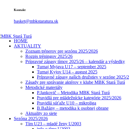
Kontakt
basket@mbkstaratura.sk
HOME
AKTUALITY
Zoznam trénerov pre sezónu 2025/2026
Rozpis tréningov 2025/26
Prípravné zápasy tímov 2025/26 – kalendár a výsledky
Turnaj Myjava U17 – september 2025
Turnaj Kyjov U14 – august 2025
Prípravné zápasy našich družstiev v sezóne 2025/
Zásady pre správanie aktérov v klube MBK Stará Turá
Metodické materiály
P.Jankovič – Metodika MBK Stará Turá
Pravidlá pre mládežnícke kategórie 2025/2026
Pravidlá súťaže U10 – mikroliga
B.Bažány – metodika k osobnej obrane
Aktuality zo siete
Sezóna 2025/2026
Tím U23 – mladé ženy U2003
info o tíme U2003