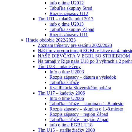
info o tíme U2012
Tabuľka skupiny Stred
Rozpis zápasov U12
Tím U11 – mladšie mini 2013
info o tíme U2013
Tabuľka skupiny Západ
Rozpis zápasov U11
Hracie obdobie 2022/2023
Zoznam trénerov pre sezónu 2022/2023
Náš tím v prvom turnaji EGBL v Litve na 4. miest
NAŠE DIEVČATÁ V EGBL SO STRIEBROM
Na turnaji v Rige naša U18 po 3 výhrach a 2 prehr
Tím U23 – mladé ženy
Info o tíme U2003
Rozpis zápasov – dátum a výsledok
Tabuľka súťaže
Kvalifikácia Slovenského pohára
Tím U17 – kadetky 2006
Info o tíme U2006
Tabuľka súťaže – skupina o 1.-8.miesto
Rozpis zápasov – skupina o 1.-8.miesto
Rozpis zápasov – región Západ
Tabuľka súťaže – región Západ
info o tíme EGBL U18
Tím U15 – staršie žiačky 2008