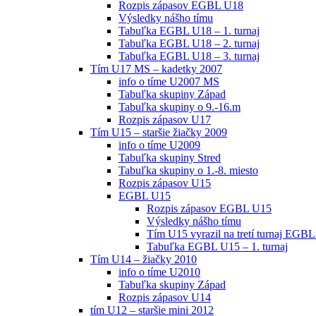
Rozpis zápasov EGBL U18
Výsledky nášho tímu
Tabuľka EGBL U18 – 1. turnaj
Tabuľka EGBL U18 – 2. turnaj
Tabuľka EGBL U18 – 3. turnaj
Tím U17 MS – kadetky 2007
info o tíme U2007 MS
Tabuľka skupiny Západ
Tabuľka skupiny o 9.-16.m
Rozpis zápasov U17
Tím U15 – staršie žiačky 2009
info o tíme U2009
Tabuľka skupiny Stred
Tabuľka skupiny o 1.-8. miesto
Rozpis zápasov U15
EGBL U15
Rozpis zápasov EGBL U15
Výsledky nášho tímu
Tím U15 vyrazil na tretí turnaj EGBL
Tabuľka EGBL U15 – 1. turnaj
Tím U14 – žiačky 2010
info o tíme U2010
Tabuľka skupiny Západ
Rozpis zápasov U14
tím U12 – staršie mini 2012