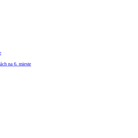
e
ách na 6. mieste