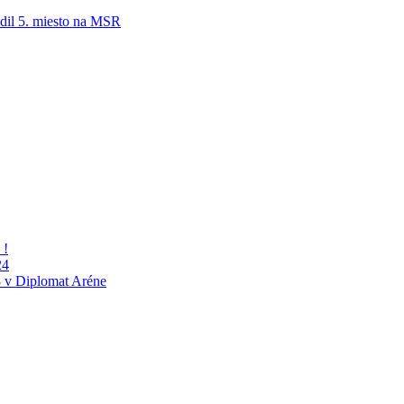
adil 5. miesto na MSR
 !
24
 v Diplomat Aréne