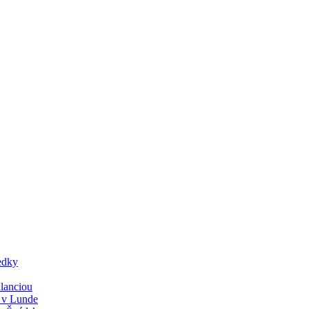
edky
lanciou
y v Lunde