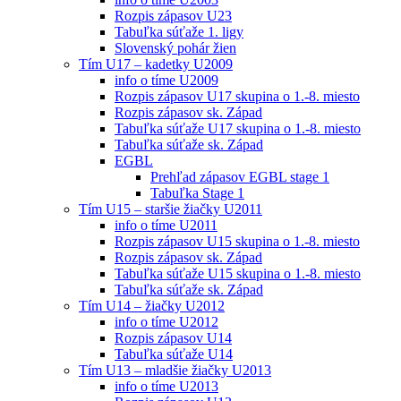
Rozpis zápasov U23
Tabuľka súťaže 1. ligy
Slovenský pohár žien
Tím U17 – kadetky U2009
info o tíme U2009
Rozpis zápasov U17 skupina o 1.-8. miesto
Rozpis zápasov sk. Západ
Tabuľka súťaže U17 skupina o 1.-8. miesto
Tabuľka súťaže sk. Západ
EGBL
Prehľad zápasov EGBL stage 1
Tabuľka Stage 1
Tím U15 – staršie žiačky U2011
info o tíme U2011
Rozpis zápasov U15 skupina o 1.-8. miesto
Rozpis zápasov sk. Západ
Tabuľka súťaže U15 skupina o 1.-8. miesto
Tabuľka súťaže sk. Západ
Tím U14 – žiačky U2012
info o tíme U2012
Rozpis zápasov U14
Tabuľka súťaže U14
Tím U13 – mladšie žiačky U2013
info o tíme U2013