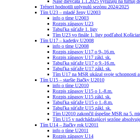
Naše dievčatá 1.1.2025 vyrážajú na turnaj 
Tréneri hodnotili uplynulú sezónu 2024/2025
Tím U23 – mladé ženy U2003
info o tíme U2003
Rozpis zápasov U23
Tabuľka súťaže 1. ligy
Tím U23 vo finále 1. ligy podľahol Košici
Tím U17 – kadetky U2008
info o tíme U2008
Rozpis zápasov U17 o 9-.16.m.
Rozpis zápasov U17 zákl. sk.
Tabuľka súťaže U17 o 9.-16.m.
Tabuľka súťaže U17 zákl. sk.
Tím U17 na MSR ukázal svoje schopnosti a z
Tím U15 – staršie žiačky U2010
info o tíme U2010
Rozpis zápasov U15 o 1.-8.m.
Rozpis zápasov U15 zákl. sk.
Tabuľka súťaže U15 o 1.-8.m.
Tabuľka súťaže U15 zákl. sk.
Tím U2010 zakončil úspešne MSR na 5. mi
Tím U15 v nadchádzajúcej sezóne absolvu
Tím U14 – žiačky rok U2011
info o tíme U2011
Rozpis zápasov U14