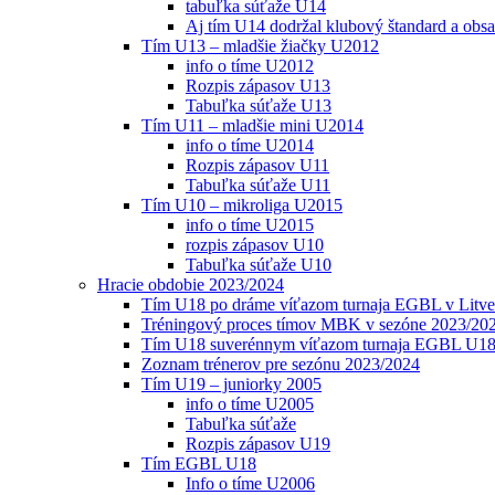
tabuľka súťaže U14
Aj tím U14 dodržal klubový štandard a obs
Tím U13 – mladšie žiačky U2012
info o tíme U2012
Rozpis zápasov U13
Tabuľka súťaže U13
Tím U11 – mladšie mini U2014
info o tíme U2014
Rozpis zápasov U11
Tabuľka súťaže U11
Tím U10 – mikroliga U2015
info o tíme U2015
rozpis zápasov U10
Tabuľka súťaže U10
Hracie obdobie 2023/2024
Tím U18 po dráme víťazom turnaja EGBL v Litve
Tréningový proces tímov MBK v sezóne 2023/20
Tím U18 suverénnym víťazom turnaja EGBL U18
Zoznam trénerov pre sezónu 2023/2024
Tím U19 – juniorky 2005
info o tíme U2005
Tabuľka súťaže
Rozpis zápasov U19
Tím EGBL U18
Info o tíme U2006