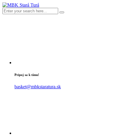
Pripoj sa k tímu!
basket@mbkstaratura.sk