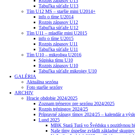
Rozpis zápasov U13
Tabuľka súťaže U13
Tím U12 MS – staršie mini U2014+
info o tíme U2014
Rozpis zápasov U12
Tabuľka súťaže U12
Tím U11 – mladšie mini U2015
info o tíme U2015
Rozpis zápasov U11
Tabuľka súťaže U11
Tím U10 – mikroliga U2016
Súpiska tímu U10
Rozpis zápasov U10
Tabuľka súťaže mikroigy U10
GALÉRIA
Aktuálna sezóna
Foto staršie sezóny
ARCHIV
Hracie obdobie 2024/2025
Zoznam trénerov pre sezónu 2024/2025
Rozpis tréningov 2024/25
Prípravné zápasy tímov 2024/25 – kalendár a výsl
Lund 2025
MBK Stará Turá vo Švédsku s pozitívnou bi
Naše tímy úspešne zvládli základné skupin