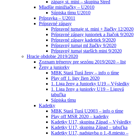
zápasy st. mini – skupina Stred
Mladšie minižiačky – U2010
Súpiska tímu U2010
Prípravka – U2011
Prípravné zápasy
Prípravné turnaje st. mini + žiačky 12/2020
Prípravné zápasy junioriek a žiačok 9/2020
Prípravné zápasy kadetiek 9/2020
Prípravný turnaj ml žiačky 9/2020
Prípravný turnaj starších mini 9/2020
Hracie obdobie 2019/2020
Zoznam trénerov pre sezónu 2019/2020 – list
Ženy a juniorky
MBK Stará Turá ženy – info o tíme
Play off 1. ligy žien 2020
1. Liga ženy a Juniorky U19 – Výsledky
1. Liga ženy a juniorky U19 – Ligová
tabuľka
Súpiska tímu
Kadetky
MBK Stará Turá U2003 – info o tíme
Play off MSR 2020 – kadetky
Kadetky U17, skupina Západ – Výsledky
Kadetky U17, skupina Západ – tabuľka
Kadetky U17, nadstavba o 1.-8.miesto –