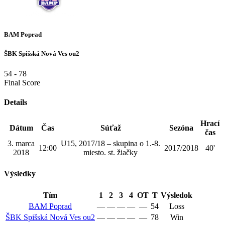
BAM Poprad
ŠBK Spišská Nová Ves ou2
54
-
78
Final Score
Details
Hrací
Dátum
Čas
Súťaž
Sezóna
čas
3. marca
U15, 2017/18 – skupina o 1.-8.
12:00
2017/2018
40'
2018
miesto. st. žiačky
Výsledky
Tím
1
2
3
4
OT
T
Výsledok
BAM Poprad
—
—
—
—
—
54
Loss
ŠBK Spišská Nová Ves ou2
—
—
—
—
—
78
Win