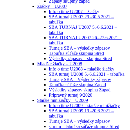
Zápasy skupiny západ
Žiačky – U2007
Info o tíme U2007 – žiačky
SBA turnaj U2007 29.-30.5.2021 –
tabuľka
SBA TURNAJ U2007 5.-6.6.2021 –
tabuľka
SBA TURNAJ U2007 26.-27.6.2021 –
tabuľka
Turnaje SBA – výsledky zápasov
Tabuľka súťaže skupina Stred
Výsledky zápasov – skupina Stred
Mladšie žiačky – U2008
Info o tíme U2008 – mladšie žiačky
SBA turnaj U2008 5.-6.6.2021 – tabuľka
Turnaje SBA – Výsledky zápasov
Tabuľka súťaže skupina Západ
Výsledky zápasov skupina Západ
Prípravný turnaj 9/2020
Staršie minižiačky – U2009
Info o tíme U2009 – staršie minižiačky
SBA turnaj U2009 19.-20.6.2021 –
tabuľka
Turnaje SBA – výsledky zápasov
st mini – tabuľka súťaže skupina Stred