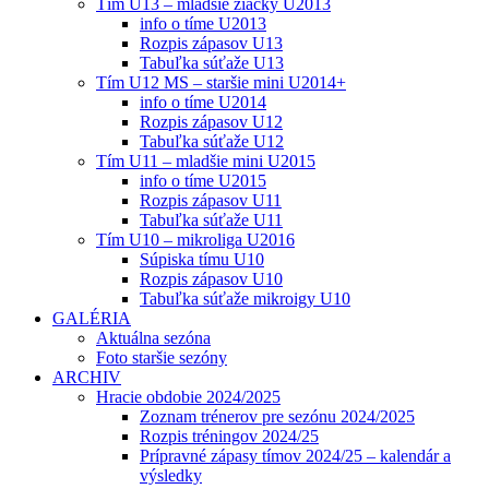
Tím U13 – mladšie žiačky U2013
info o tíme U2013
Rozpis zápasov U13
Tabuľka súťaže U13
Tím U12 MS – staršie mini U2014+
info o tíme U2014
Rozpis zápasov U12
Tabuľka súťaže U12
Tím U11 – mladšie mini U2015
info o tíme U2015
Rozpis zápasov U11
Tabuľka súťaže U11
Tím U10 – mikroliga U2016
Súpiska tímu U10
Rozpis zápasov U10
Tabuľka súťaže mikroigy U10
GALÉRIA
Aktuálna sezóna
Foto staršie sezóny
ARCHIV
Hracie obdobie 2024/2025
Zoznam trénerov pre sezónu 2024/2025
Rozpis tréningov 2024/25
Prípravné zápasy tímov 2024/25 – kalendár a
výsledky