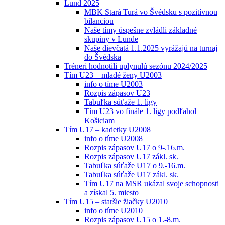
Lund 2025
MBK Stará Turá vo Švédsku s pozitívnou
bilanciou
Naše tímy úspešne zvládli základné
skupiny v Lunde
Naše dievčatá 1.1.2025 vyrážajú na turnaj
do Švédska
Tréneri hodnotili uplynulú sezónu 2024/2025
Tím U23 – mladé ženy U2003
info o tíme U2003
Rozpis zápasov U23
Tabuľka súťaže 1. ligy
Tím U23 vo finále 1. ligy podľahol
Košiciam
Tím U17 – kadetky U2008
info o tíme U2008
Rozpis zápasov U17 o 9-.16.m.
Rozpis zápasov U17 zákl. sk.
Tabuľka súťaže U17 o 9.-16.m.
Tabuľka súťaže U17 zákl. sk.
Tím U17 na MSR ukázal svoje schopnosti
a získal 5. miesto
Tím U15 – staršie žiačky U2010
info o tíme U2010
Rozpis zápasov U15 o 1.-8.m.