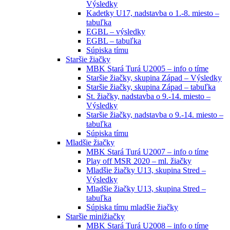
Výsledky
Kadetky U17, nadstavba o 1.-8. miesto –
tabuľka
EGBL – výsledky
EGBL – tabuľka
Súpiska tímu
Staršie žiačky
MBK Stará Turá U2005 – info o tíme
Staršie žiačky, skupina Západ – Výsledky
Staršie žiačky, skupina Západ – tabuľka
St. žiačky, nadstavba o 9.-14. miesto –
Výsledky
Staršie žiačky, nadstavba o 9.-14. miesto –
tabuľka
Súpiska tímu
Mladšie žiačky
MBK Stará Turá U2007 – info o tíme
Play off MSR 2020 – ml. žiačky
Mladšie žiačky U13, skupina Stred –
Výsledky
Mladšie žiačky U13, skupina Stred –
tabuľka
Súpiska tímu mladšie žiačky
Staršie minižiačky
MBK Stará Turá U2008 – info o tíme