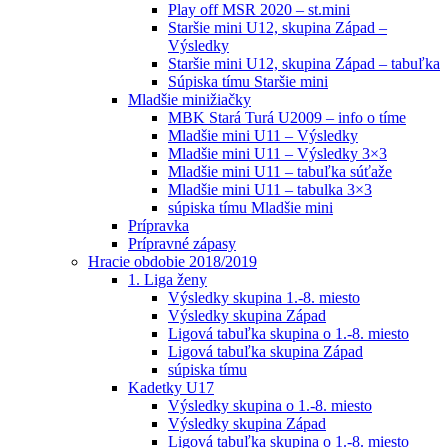
Play off MSR 2020 – st.mini
Staršie mini U12, skupina Západ –
Výsledky
Staršie mini U12, skupina Západ – tabuľka
Súpiska tímu Staršie mini
Mladšie minižiačky
MBK Stará Turá U2009 – info o tíme
Mladšie mini U11 – Výsledky
Mladšie mini U11 – Výsledky 3×3
Mladšie mini U11 – tabuľka súťaže
Mladšie mini U11 – tabulka 3×3
súpiska tímu Mladšie mini
Prípravka
Prípravné zápasy
Hracie obdobie 2018/2019
1. Liga ženy
Výsledky skupina 1.-8. miesto
Výsledky skupina Západ
Ligová tabuľka skupina o 1.-8. miesto
Ligová tabuľka skupina Západ
súpiska tímu
Kadetky U17
Výsledky skupina o 1.-8. miesto
Výsledky skupina Západ
Ligová tabuľka skupina o 1.-8. miesto