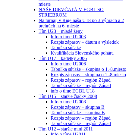
mieste
NAŠE DIEVČATÁ V EGBL SO
STRIEBROM
Na turnaji v Rige naša U18 po 3 výhrach a 2
prehrách na 6. mieste
Tím U23 – mladé ženy
Info o tíme U2003
Rozpis zápasov – dátum a výsledok
Tabuľka súťaže
Kvalifikácia Slovenského pohára
Tím U17 – kadetky 2006
Info o tíme U2006
Tabuľka súťaže – skupina o 1.-8.miesto
Rozpis zápasov – skupina o 1.-8.miesto
Rozpis zápasov – región Západ
Tabuľka súťaže – región Západ
info o tíme EGBL U18
Tím U15 – staršie žiačky 2008
Info o tíme U2008
Rozpis zápasov – skupina B
Tabuľka súťaže – skupina B
Rozpis zápasov – región Západ
Tabuľka súťaže – región Západ
Tím U12 – staršie mini 2011
Info o tíme U2011