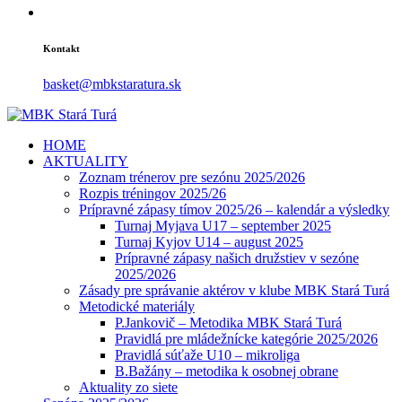
Kontakt
basket@mbkstaratura.sk
HOME
AKTUALITY
Zoznam trénerov pre sezónu 2025/2026
Rozpis tréningov 2025/26
Prípravné zápasy tímov 2025/26 – kalendár a výsledky
Turnaj Myjava U17 – september 2025
Turnaj Kyjov U14 – august 2025
Prípravné zápasy našich družstiev v sezóne
2025/2026
Zásady pre správanie aktérov v klube MBK Stará Turá
Metodické materiály
P.Jankovič – Metodika MBK Stará Turá
Pravidlá pre mládežnícke kategórie 2025/2026
Pravidlá súťaže U10 – mikroliga
B.Bažány – metodika k osobnej obrane
Aktuality zo siete