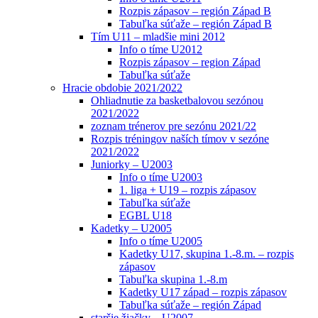
Rozpis zápasov – región Západ B
Tabuľka súťaže – región Západ B
Tím U11 – mladšie mini 2012
Info o tíme U2012
Rozpis zápasov – region Západ
Tabuľka súťaže
Hracie obdobie 2021/2022
Ohliadnutie za basketbalovou sezónou
2021/2022
zoznam trénerov pre sezónu 2021/22
Rozpis tréningov naších tímov v sezóne
2021/2022
Juniorky – U2003
Info o tíme U2003
1. liga + U19 – rozpis zápasov
Tabuľka súťaže
EGBL U18
Kadetky – U2005
Info o tíme U2005
Kadetky U17, skupina 1.-8.m. – rozpis
zápasov
Tabuľka skupina 1.-8.m
Kadetky U17 západ – rozpis zápasov
Tabuľka súťaže – región Západ
staršie žiačky – U2007