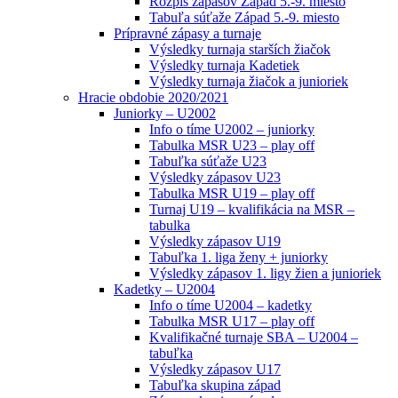
Rozpis zápasov Západ 5.-9. miesto
Tabuľa súťaže Západ 5.-9. miesto
Prípravné zápasy a turnaje
Výsledky turnaja starších žiačok
Výsledky turnaja Kadetiek
Výsledky turnaja žiačok a junioriek
Hracie obdobie 2020/2021
Juniorky – U2002
Info o tíme U2002 – juniorky
Tabulka MSR U23 – play off
Tabuľka súťaže U23
Výsledky zápasov U23
Tabulka MSR U19 – play off
Turnaj U19 – kvalifikácia na MSR –
tabulka
Výsledky zápasov U19
Tabuľka 1. liga ženy + juniorky
Výsledky zápasov 1. ligy žien a junioriek
Kadetky – U2004
Info o tíme U2004 – kadetky
Tabulka MSR U17 – play off
Kvalifikačné turnaje SBA – U2004 –
tabuľka
Výsledky zápasov U17
Tabuľka skupina západ