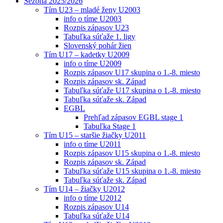
Sezóna 2025/2026
Tím U23 – mladé ženy U2003
info o tíme U2003
Rozpis zápasov U23
Tabuľka súťaže 1. ligy
Slovenský pohár žien
Tím U17 – kadetky U2009
info o tíme U2009
Rozpis zápasov U17 skupina o 1.-8. miesto
Rozpis zápasov sk. Západ
Tabuľka súťaže U17 skupina o 1.-8. miesto
Tabuľka súťaže sk. Západ
EGBL
Prehľad zápasov EGBL stage 1
Tabuľka Stage 1
Tím U15 – staršie žiačky U2011
info o tíme U2011
Rozpis zápasov U15 skupina o 1.-8. miesto
Rozpis zápasov sk. Západ
Tabuľka súťaže U15 skupina o 1.-8. miesto
Tabuľka súťaže sk. Západ
Tím U14 – žiačky U2012
info o tíme U2012
Rozpis zápasov U14
Tabuľka súťaže U14