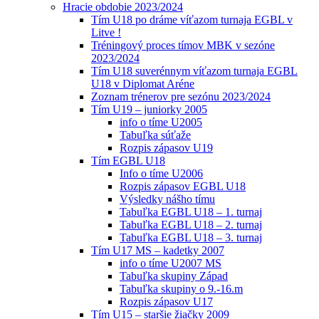
Hracie obdobie 2023/2024
Tím U18 po dráme víťazom turnaja EGBL v
Litve !
Tréningový proces tímov MBK v sezóne
2023/2024
Tím U18 suverénnym víťazom turnaja EGBL
U18 v Diplomat Aréne
Zoznam trénerov pre sezónu 2023/2024
Tím U19 – juniorky 2005
info o tíme U2005
Tabuľka súťaže
Rozpis zápasov U19
Tím EGBL U18
Info o tíme U2006
Rozpis zápasov EGBL U18
Výsledky nášho tímu
Tabuľka EGBL U18 – 1. turnaj
Tabuľka EGBL U18 – 2. turnaj
Tabuľka EGBL U18 – 3. turnaj
Tím U17 MS – kadetky 2007
info o tíme U2007 MS
Tabuľka skupiny Západ
Tabuľka skupiny o 9.-16.m
Rozpis zápasov U17
Tím U15 – staršie žiačky 2009