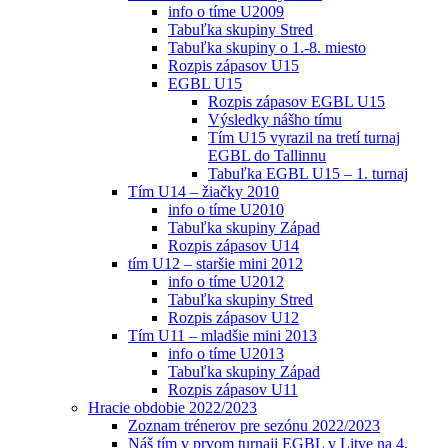
info o tíme U2009
Tabuľka skupiny Stred
Tabuľka skupiny o 1.-8. miesto
Rozpis zápasov U15
EGBL U15
Rozpis zápasov EGBL U15
Výsledky nášho tímu
Tím U15 vyrazil na tretí turnaj
EGBL do Tallinnu
Tabuľka EGBL U15 – 1. turnaj
Tím U14 – žiačky 2010
info o tíme U2010
Tabuľka skupiny Západ
Rozpis zápasov U14
tím U12 – staršie mini 2012
info o tíme U2012
Tabuľka skupiny Stred
Rozpis zápasov U12
Tím U11 – mladšie mini 2013
info o tíme U2013
Tabuľka skupiny Západ
Rozpis zápasov U11
Hracie obdobie 2022/2023
Zoznam trénerov pre sezónu 2022/2023
Náš tím v prvom turnaji EGBL v Litve na 4.