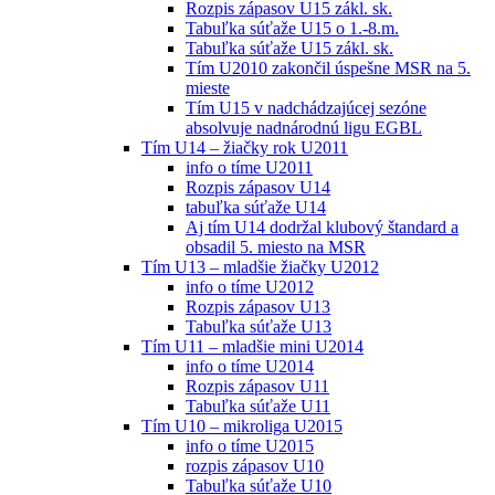
Rozpis zápasov U15 zákl. sk.
Tabuľka súťaže U15 o 1.-8.m.
Tabuľka súťaže U15 zákl. sk.
Tím U2010 zakončil úspešne MSR na 5.
mieste
Tím U15 v nadchádzajúcej sezóne
absolvuje nadnárodnú ligu EGBL
Tím U14 – žiačky rok U2011
info o tíme U2011
Rozpis zápasov U14
tabuľka súťaže U14
Aj tím U14 dodržal klubový štandard a
obsadil 5. miesto na MSR
Tím U13 – mladšie žiačky U2012
info o tíme U2012
Rozpis zápasov U13
Tabuľka súťaže U13
Tím U11 – mladšie mini U2014
info o tíme U2014
Rozpis zápasov U11
Tabuľka súťaže U11
Tím U10 – mikroliga U2015
info o tíme U2015
rozpis zápasov U10
Tabuľka súťaže U10