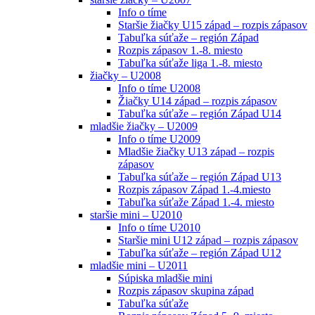
Info o tíme
Staršie žiačky U15 západ – rozpis zápasov
Tabuľka súťaže – región Západ
Rozpis zápasov 1.-8. miesto
Tabuľka súťaže liga 1.-8. miesto
žiačky – U2008
Info o tíme U2008
Žiačky U14 západ – rozpis zápasov
Tabuľka súťaže – región Západ U14
mladšie žiačky – U2009
Info o tíme U2009
Mladšie žiačky U13 západ – rozpis
zápasov
Tabuľka súťaže – región Západ U13
Rozpis zápasov Západ 1.-4.miesto
Tabuľka súťaže Západ 1.-4. miesto
staršie mini – U2010
Info o tíme U2010
Staršie mini U12 západ – rozpis zápasov
Tabuľka súťaže – región Západ U12
mladšie mini – U2011
Súpiska mladšie mini
Rozpis zápasov skupina západ
Tabuľka súťaže