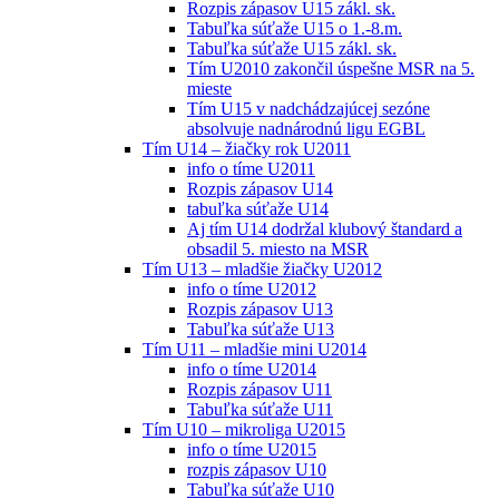
Rozpis zápasov U15 zákl. sk.
Tabuľka súťaže U15 o 1.-8.m.
Tabuľka súťaže U15 zákl. sk.
Tím U2010 zakončil úspešne MSR na 5.
mieste
Tím U15 v nadchádzajúcej sezóne
absolvuje nadnárodnú ligu EGBL
Tím U14 – žiačky rok U2011
info o tíme U2011
Rozpis zápasov U14
tabuľka súťaže U14
Aj tím U14 dodržal klubový štandard a
obsadil 5. miesto na MSR
Tím U13 – mladšie žiačky U2012
info o tíme U2012
Rozpis zápasov U13
Tabuľka súťaže U13
Tím U11 – mladšie mini U2014
info o tíme U2014
Rozpis zápasov U11
Tabuľka súťaže U11
Tím U10 – mikroliga U2015
info o tíme U2015
rozpis zápasov U10
Tabuľka súťaže U10