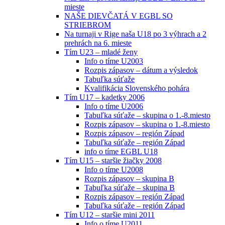
mieste
NAŠE DIEVČATÁ V EGBL SO
STRIEBROM
Na turnaji v Rige naša U18 po 3 výhrach a 2
prehrách na 6. mieste
Tím U23 – mladé ženy
Info o tíme U2003
Rozpis zápasov – dátum a výsledok
Tabuľka súťaže
Kvalifikácia Slovenského pohára
Tím U17 – kadetky 2006
Info o tíme U2006
Tabuľka súťaže – skupina o 1.-8.miesto
Rozpis zápasov – skupina o 1.-8.miesto
Rozpis zápasov – región Západ
Tabuľka súťaže – región Západ
info o tíme EGBL U18
Tím U15 – staršie žiačky 2008
Info o tíme U2008
Rozpis zápasov – skupina B
Tabuľka súťaže – skupina B
Rozpis zápasov – región Západ
Tabuľka súťaže – región Západ
Tím U12 – staršie mini 2011
Info o tíme U2011