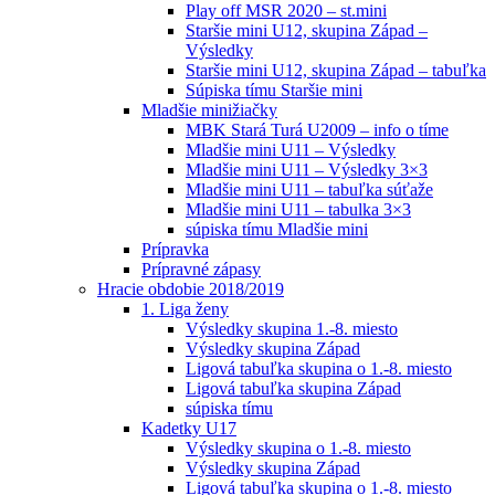
Play off MSR 2020 – st.mini
Staršie mini U12, skupina Západ –
Výsledky
Staršie mini U12, skupina Západ – tabuľka
Súpiska tímu Staršie mini
Mladšie minižiačky
MBK Stará Turá U2009 – info o tíme
Mladšie mini U11 – Výsledky
Mladšie mini U11 – Výsledky 3×3
Mladšie mini U11 – tabuľka súťaže
Mladšie mini U11 – tabulka 3×3
súpiska tímu Mladšie mini
Prípravka
Prípravné zápasy
Hracie obdobie 2018/2019
1. Liga ženy
Výsledky skupina 1.-8. miesto
Výsledky skupina Západ
Ligová tabuľka skupina o 1.-8. miesto
Ligová tabuľka skupina Západ
súpiska tímu
Kadetky U17
Výsledky skupina o 1.-8. miesto
Výsledky skupina Západ
Ligová tabuľka skupina o 1.-8. miesto