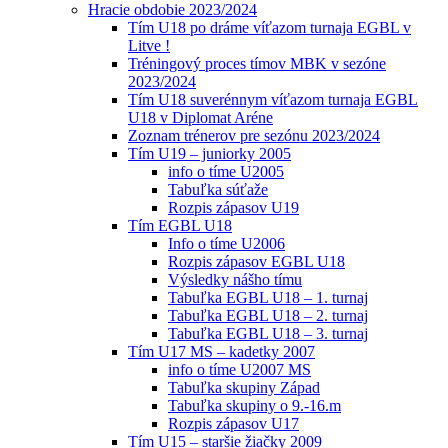
Hracie obdobie 2023/2024
Tím U18 po dráme víťazom turnaja EGBL v
Litve !
Tréningový proces tímov MBK v sezóne
2023/2024
Tím U18 suverénnym víťazom turnaja EGBL
U18 v Diplomat Aréne
Zoznam trénerov pre sezónu 2023/2024
Tím U19 – juniorky 2005
info o tíme U2005
Tabuľka súťaže
Rozpis zápasov U19
Tím EGBL U18
Info o tíme U2006
Rozpis zápasov EGBL U18
Výsledky nášho tímu
Tabuľka EGBL U18 – 1. turnaj
Tabuľka EGBL U18 – 2. turnaj
Tabuľka EGBL U18 – 3. turnaj
Tím U17 MS – kadetky 2007
info o tíme U2007 MS
Tabuľka skupiny Západ
Tabuľka skupiny o 9.-16.m
Rozpis zápasov U17
Tím U15 – staršie žiačky 2009