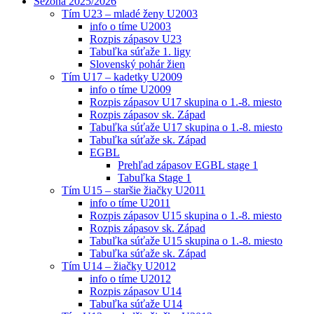
Sezóna 2025/2026
Tím U23 – mladé ženy U2003
info o tíme U2003
Rozpis zápasov U23
Tabuľka súťaže 1. ligy
Slovenský pohár žien
Tím U17 – kadetky U2009
info o tíme U2009
Rozpis zápasov U17 skupina o 1.-8. miesto
Rozpis zápasov sk. Západ
Tabuľka súťaže U17 skupina o 1.-8. miesto
Tabuľka súťaže sk. Západ
EGBL
Prehľad zápasov EGBL stage 1
Tabuľka Stage 1
Tím U15 – staršie žiačky U2011
info o tíme U2011
Rozpis zápasov U15 skupina o 1.-8. miesto
Rozpis zápasov sk. Západ
Tabuľka súťaže U15 skupina o 1.-8. miesto
Tabuľka súťaže sk. Západ
Tím U14 – žiačky U2012
info o tíme U2012
Rozpis zápasov U14
Tabuľka súťaže U14