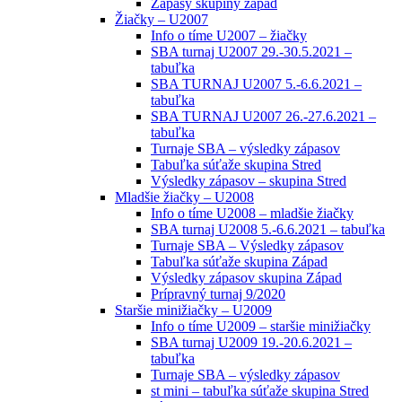
Zápasy skupiny západ
Žiačky – U2007
Info o tíme U2007 – žiačky
SBA turnaj U2007 29.-30.5.2021 –
tabuľka
SBA TURNAJ U2007 5.-6.6.2021 –
tabuľka
SBA TURNAJ U2007 26.-27.6.2021 –
tabuľka
Turnaje SBA – výsledky zápasov
Tabuľka súťaže skupina Stred
Výsledky zápasov – skupina Stred
Mladšie žiačky – U2008
Info o tíme U2008 – mladšie žiačky
SBA turnaj U2008 5.-6.6.2021 – tabuľka
Turnaje SBA – Výsledky zápasov
Tabuľka súťaže skupina Západ
Výsledky zápasov skupina Západ
Prípravný turnaj 9/2020
Staršie minižiačky – U2009
Info o tíme U2009 – staršie minižiačky
SBA turnaj U2009 19.-20.6.2021 –
tabuľka
Turnaje SBA – výsledky zápasov
st mini – tabuľka súťaže skupina Stred