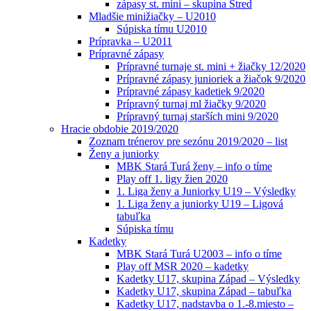
zápasy st. mini – skupina Stred
Mladšie minižiačky – U2010
Súpiska tímu U2010
Prípravka – U2011
Prípravné zápasy
Prípravné turnaje st. mini + žiačky 12/2020
Prípravné zápasy junioriek a žiačok 9/2020
Prípravné zápasy kadetiek 9/2020
Prípravný turnaj ml žiačky 9/2020
Prípravný turnaj starších mini 9/2020
Hracie obdobie 2019/2020
Zoznam trénerov pre sezónu 2019/2020 – list
Ženy a juniorky
MBK Stará Turá ženy – info o tíme
Play off 1. ligy žien 2020
1. Liga ženy a Juniorky U19 – Výsledky
1. Liga ženy a juniorky U19 – Ligová
tabuľka
Súpiska tímu
Kadetky
MBK Stará Turá U2003 – info o tíme
Play off MSR 2020 – kadetky
Kadetky U17, skupina Západ – Výsledky
Kadetky U17, skupina Západ – tabuľka
Kadetky U17, nadstavba o 1.-8.miesto –