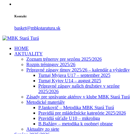
Kontakt
basket@mbkstaratura.sk
HOME
AKTUALITY
Zoznam trénerov pre sezónu 2025/2026
Rozpis tréningov 2025/26
Prípravné zápasy tímov 2025/26 – kalendár a výsledky
Turnaj Myjava U17 – september 2025
Turnaj Kyjov U14 – august 2025
Prípravné zápasy našich družstiev v sezóne
2025/2026
Zásady pre správanie aktérov v klube MBK Stará Turá
Metodické materiály
P.Jankovič – Metodika MBK Stará Turá
Pravidlá pre mládežnícke kategórie 2025/2026
Pravidlá súťaže U10 – mikroliga
B.Bažány – metodika k osobnej obrane
Aktuality zo siete