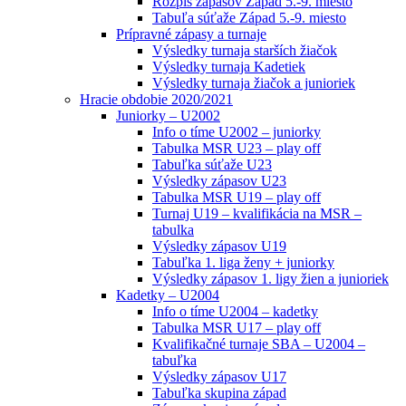
Rozpis zápasov Západ 5.-9. miesto
Tabuľa súťaže Západ 5.-9. miesto
Prípravné zápasy a turnaje
Výsledky turnaja starších žiačok
Výsledky turnaja Kadetiek
Výsledky turnaja žiačok a junioriek
Hracie obdobie 2020/2021
Juniorky – U2002
Info o tíme U2002 – juniorky
Tabulka MSR U23 – play off
Tabuľka súťaže U23
Výsledky zápasov U23
Tabulka MSR U19 – play off
Turnaj U19 – kvalifikácia na MSR –
tabulka
Výsledky zápasov U19
Tabuľka 1. liga ženy + juniorky
Výsledky zápasov 1. ligy žien a junioriek
Kadetky – U2004
Info o tíme U2004 – kadetky
Tabulka MSR U17 – play off
Kvalifikačné turnaje SBA – U2004 –
tabuľka
Výsledky zápasov U17
Tabuľka skupina západ