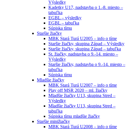
Výsledky
Kadetky U17, nadstavba o 1.-8. miesto –
tabuľka
EGBL – výsledky
EGBL – tabuľka
Súpiska tímu
Staršie žiačky
MBK Stará Turá U2005 – info o tíme
Staršie žiačky, skupina Západ – Výsledky
Staršie žiačky, skupina Západ – tabuľka
St. žiačky, nadstavba o 9.-14. miesto –
Výsledky
Staršie žiačky, nadstavba o 9.-14. miesto –
tabuľka
Súpiska tímu
Mladšie žiačky
MBK Stará Turá U2007 – info o tíme
Play off MSR 2020 – ml. žiačky
Mladšie žiačky U13, skupina Stred –
Výsledky
Mladšie žiačky U13, skupina Stred –
tabuľka
Súpiska tímu mladšie žiačky
Staršie minižiačky
MBK Stará Turá U2008 – info o tíme