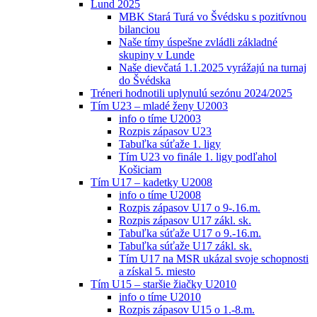
Lund 2025
MBK Stará Turá vo Švédsku s pozitívnou
bilanciou
Naše tímy úspešne zvládli základné
skupiny v Lunde
Naše dievčatá 1.1.2025 vyrážajú na turnaj
do Švédska
Tréneri hodnotili uplynulú sezónu 2024/2025
Tím U23 – mladé ženy U2003
info o tíme U2003
Rozpis zápasov U23
Tabuľka súťaže 1. ligy
Tím U23 vo finále 1. ligy podľahol
Košiciam
Tím U17 – kadetky U2008
info o tíme U2008
Rozpis zápasov U17 o 9-.16.m.
Rozpis zápasov U17 zákl. sk.
Tabuľka súťaže U17 o 9.-16.m.
Tabuľka súťaže U17 zákl. sk.
Tím U17 na MSR ukázal svoje schopnosti
a získal 5. miesto
Tím U15 – staršie žiačky U2010
info o tíme U2010
Rozpis zápasov U15 o 1.-8.m.