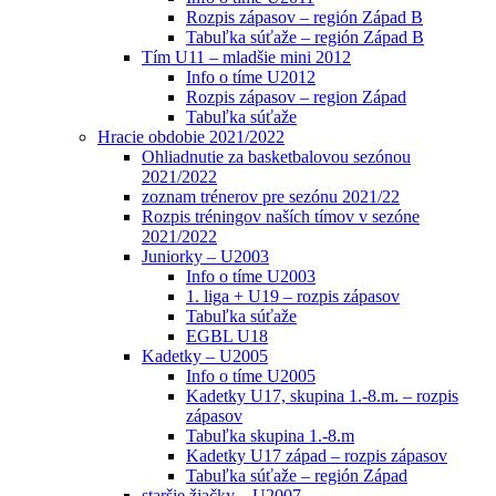
Rozpis zápasov – región Západ B
Tabuľka súťaže – región Západ B
Tím U11 – mladšie mini 2012
Info o tíme U2012
Rozpis zápasov – region Západ
Tabuľka súťaže
Hracie obdobie 2021/2022
Ohliadnutie za basketbalovou sezónou
2021/2022
zoznam trénerov pre sezónu 2021/22
Rozpis tréningov naších tímov v sezóne
2021/2022
Juniorky – U2003
Info o tíme U2003
1. liga + U19 – rozpis zápasov
Tabuľka súťaže
EGBL U18
Kadetky – U2005
Info o tíme U2005
Kadetky U17, skupina 1.-8.m. – rozpis
zápasov
Tabuľka skupina 1.-8.m
Kadetky U17 západ – rozpis zápasov
Tabuľka súťaže – región Západ
staršie žiačky – U2007