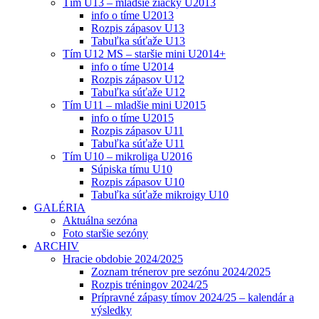
Tím U13 – mladšie žiačky U2013
info o tíme U2013
Rozpis zápasov U13
Tabuľka súťaže U13
Tím U12 MS – staršie mini U2014+
info o tíme U2014
Rozpis zápasov U12
Tabuľka súťaže U12
Tím U11 – mladšie mini U2015
info o tíme U2015
Rozpis zápasov U11
Tabuľka súťaže U11
Tím U10 – mikroliga U2016
Súpiska tímu U10
Rozpis zápasov U10
Tabuľka súťaže mikroigy U10
GALÉRIA
Aktuálna sezóna
Foto staršie sezóny
ARCHIV
Hracie obdobie 2024/2025
Zoznam trénerov pre sezónu 2024/2025
Rozpis tréningov 2024/25
Prípravné zápasy tímov 2024/25 – kalendár a
výsledky