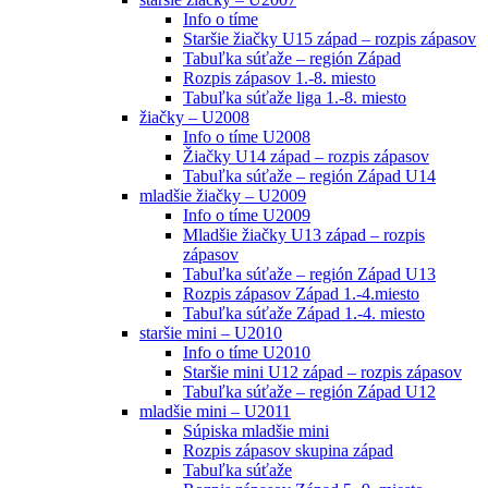
Info o tíme
Staršie žiačky U15 západ – rozpis zápasov
Tabuľka súťaže – región Západ
Rozpis zápasov 1.-8. miesto
Tabuľka súťaže liga 1.-8. miesto
žiačky – U2008
Info o tíme U2008
Žiačky U14 západ – rozpis zápasov
Tabuľka súťaže – región Západ U14
mladšie žiačky – U2009
Info o tíme U2009
Mladšie žiačky U13 západ – rozpis
zápasov
Tabuľka súťaže – región Západ U13
Rozpis zápasov Západ 1.-4.miesto
Tabuľka súťaže Západ 1.-4. miesto
staršie mini – U2010
Info o tíme U2010
Staršie mini U12 západ – rozpis zápasov
Tabuľka súťaže – región Západ U12
mladšie mini – U2011
Súpiska mladšie mini
Rozpis zápasov skupina západ
Tabuľka súťaže