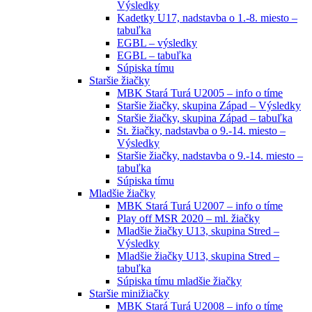
Výsledky
Kadetky U17, nadstavba o 1.-8. miesto –
tabuľka
EGBL – výsledky
EGBL – tabuľka
Súpiska tímu
Staršie žiačky
MBK Stará Turá U2005 – info o tíme
Staršie žiačky, skupina Západ – Výsledky
Staršie žiačky, skupina Západ – tabuľka
St. žiačky, nadstavba o 9.-14. miesto –
Výsledky
Staršie žiačky, nadstavba o 9.-14. miesto –
tabuľka
Súpiska tímu
Mladšie žiačky
MBK Stará Turá U2007 – info o tíme
Play off MSR 2020 – ml. žiačky
Mladšie žiačky U13, skupina Stred –
Výsledky
Mladšie žiačky U13, skupina Stred –
tabuľka
Súpiska tímu mladšie žiačky
Staršie minižiačky
MBK Stará Turá U2008 – info o tíme