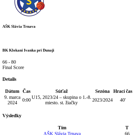
AŠK Slávia Trnava
BK Klokani Ivanka pri Dunaji
66
-
80
Final Score
Details
Dátum
Čas
Súťaž
Sezóna
Hrací čas
9. marca
U15, 2023/24 – skupina o 1.-8.
0:00
2023/2024
40'
2024
miesto. st. žiačky
Výsledky
Tím
T
AŠK Slávia Trnava
66