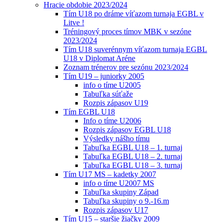
Hracie obdobie 2023/2024
Tím U18 po dráme víťazom turnaja EGBL v
Litve !
Tréningový proces tímov MBK v sezóne
2023/2024
Tím U18 suverénnym víťazom turnaja EGBL
U18 v Diplomat Aréne
Zoznam trénerov pre sezónu 2023/2024
Tím U19 – juniorky 2005
info o tíme U2005
Tabuľka súťaže
Rozpis zápasov U19
Tím EGBL U18
Info o tíme U2006
Rozpis zápasov EGBL U18
Výsledky nášho tímu
Tabuľka EGBL U18 – 1. turnaj
Tabuľka EGBL U18 – 2. turnaj
Tabuľka EGBL U18 – 3. turnaj
Tím U17 MS – kadetky 2007
info o tíme U2007 MS
Tabuľka skupiny Západ
Tabuľka skupiny o 9.-16.m
Rozpis zápasov U17
Tím U15 – staršie žiačky 2009