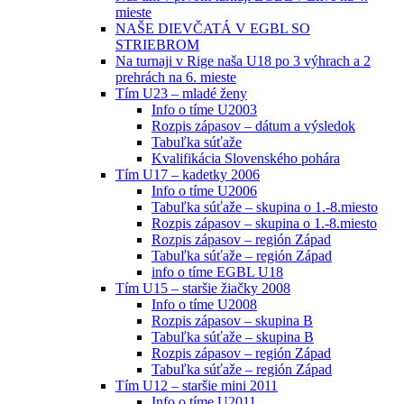
mieste
NAŠE DIEVČATÁ V EGBL SO
STRIEBROM
Na turnaji v Rige naša U18 po 3 výhrach a 2
prehrách na 6. mieste
Tím U23 – mladé ženy
Info o tíme U2003
Rozpis zápasov – dátum a výsledok
Tabuľka súťaže
Kvalifikácia Slovenského pohára
Tím U17 – kadetky 2006
Info o tíme U2006
Tabuľka súťaže – skupina o 1.-8.miesto
Rozpis zápasov – skupina o 1.-8.miesto
Rozpis zápasov – región Západ
Tabuľka súťaže – región Západ
info o tíme EGBL U18
Tím U15 – staršie žiačky 2008
Info o tíme U2008
Rozpis zápasov – skupina B
Tabuľka súťaže – skupina B
Rozpis zápasov – región Západ
Tabuľka súťaže – región Západ
Tím U12 – staršie mini 2011
Info o tíme U2011