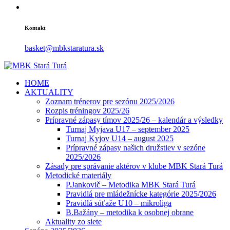
Kontakt
basket@mbkstaratura.sk
HOME
AKTUALITY
Zoznam trénerov pre sezónu 2025/2026
Rozpis tréningov 2025/26
Prípravné zápasy tímov 2025/26 – kalendár a výsledky
Turnaj Myjava U17 – september 2025
Turnaj Kyjov U14 – august 2025
Prípravné zápasy našich družstiev v sezóne
2025/2026
Zásady pre správanie aktérov v klube MBK Stará Turá
Metodické materiály
P.Jankovič – Metodika MBK Stará Turá
Pravidlá pre mládežnícke kategórie 2025/2026
Pravidlá súťaže U10 – mikroliga
B.Bažány – metodika k osobnej obrane
Aktuality zo siete