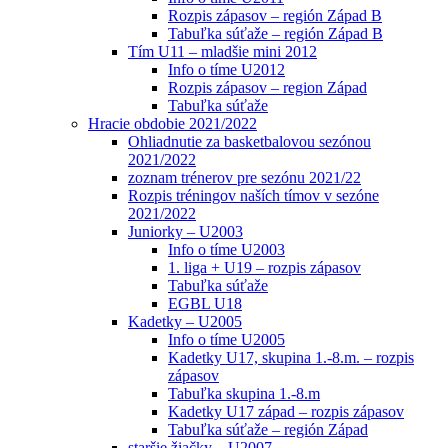
Rozpis zápasov – región Západ B
Tabuľka súťaže – región Západ B
Tím U11 – mladšie mini 2012
Info o tíme U2012
Rozpis zápasov – region Západ
Tabuľka súťaže
Hracie obdobie 2021/2022
Ohliadnutie za basketbalovou sezónou
2021/2022
zoznam trénerov pre sezónu 2021/22
Rozpis tréningov naších tímov v sezóne
2021/2022
Juniorky – U2003
Info o tíme U2003
1. liga + U19 – rozpis zápasov
Tabuľka súťaže
EGBL U18
Kadetky – U2005
Info o tíme U2005
Kadetky U17, skupina 1.-8.m. – rozpis
zápasov
Tabuľka skupina 1.-8.m
Kadetky U17 západ – rozpis zápasov
Tabuľka súťaže – región Západ
staršie žiačky – U2007