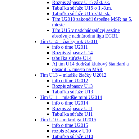
Rozpis zápasov U15 zákl. sk.
Tabuľka súťaže U15 o 1.-8.m.
Tabuľka súťaže U15 zákl. sk.
Tím U2010 zakončil úspešne MSR na 5.
mieste
Tím U15 v nadchádzajúcej sezóne
absolvuje nadnárodnú ligu EGBL
Tím U14 – žiačky rok U2011
info o tíme U2011
Rozpis zápasov U14
tabuľka súťaže U14
Aj tím U14 dodržal klubový štandard a
obsadil 5. miesto na MSR
Tím U13 – mladšie žiačky U2012
info o tíme U2012
Rozpis zápasov U13
Tabuľka súťaže U13
Tím U11 – mladšie mini U2014
info o tíme U2014
Rozpis zápasov U11
Tabuľka súťaže U11
Tím U10 – mikroliga U2015
info o tíme U2015
rozpis zápasov U10
Tabuľka súťaže U10