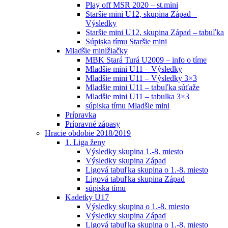
Play off MSR 2020 – st.mini
Staršie mini U12, skupina Západ –
Výsledky
Staršie mini U12, skupina Západ – tabuľka
Súpiska tímu Staršie mini
Mladšie minižiačky
MBK Stará Turá U2009 – info o tíme
Mladšie mini U11 – Výsledky
Mladšie mini U11 – Výsledky 3×3
Mladšie mini U11 – tabuľka súťaže
Mladšie mini U11 – tabulka 3×3
súpiska tímu Mladšie mini
Prípravka
Prípravné zápasy
Hracie obdobie 2018/2019
1. Liga ženy
Výsledky skupina 1.-8. miesto
Výsledky skupina Západ
Ligová tabuľka skupina o 1.-8. miesto
Ligová tabuľka skupina Západ
súpiska tímu
Kadetky U17
Výsledky skupina o 1.-8. miesto
Výsledky skupina Západ
Ligová tabuľka skupina o 1.-8. miesto