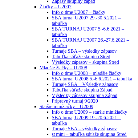
Zápasy skupiny západ
Žiačky – U2007
Info o tíme U2007 – žiačky
SBA turnaj U2007 29.-30.5.2021 –
tabuľka
SBA TURNAJ U2007 5.-6.6.2021 –
tabuľka
SBA TURNAJ U2007 26.-27.6.2021 –
tabuľka
Turnaje SBA – výsledky zápasov
Tabuľka súťaže skupina Stred
Výsledky zápasov – skupina Stred
Mladšie žiačky – U2008
Info o tíme U2008 – mladšie žiačky
SBA turnaj U2008 5.-6.6.2021 – tabuľka
Turnaje SBA – Výsledky zápasov
Tabuľka súťaže skupina Západ
Výsledky zápasov skupina Západ
Prípravný turnaj 9/2020
Staršie minižiačky – U2009
Info o tíme U2009 – staršie minižiačky
SBA turnaj U2009 19.-20.6.2021 –
tabuľka
Turnaje SBA – výsledky zápasov
st mini – tabuľka súťaže skupina Stred