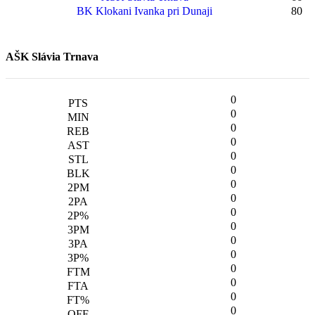
BK Klokani Ivanka pri Dunaji
80
AŠK Slávia Trnava
0
0
0
0
0
0
0
0
0
0
0
0
0
0
0
0