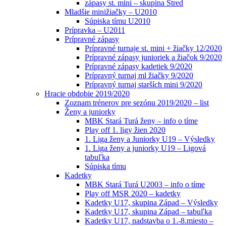
zápasy st. mini – skupina Stred
Mladšie minižiačky – U2010
Súpiska tímu U2010
Prípravka – U2011
Prípravné zápasy
Prípravné turnaje st. mini + žiačky 12/2020
Prípravné zápasy junioriek a žiačok 9/2020
Prípravné zápasy kadetiek 9/2020
Prípravný turnaj ml žiačky 9/2020
Prípravný turnaj starších mini 9/2020
Hracie obdobie 2019/2020
Zoznam trénerov pre sezónu 2019/2020 – list
Ženy a juniorky
MBK Stará Turá ženy – info o tíme
Play off 1. ligy žien 2020
1. Liga ženy a Juniorky U19 – Výsledky
1. Liga ženy a juniorky U19 – Ligová
tabuľka
Súpiska tímu
Kadetky
MBK Stará Turá U2003 – info o tíme
Play off MSR 2020 – kadetky
Kadetky U17, skupina Západ – Výsledky
Kadetky U17, skupina Západ – tabuľka
Kadetky U17, nadstavba o 1.-8.miesto –