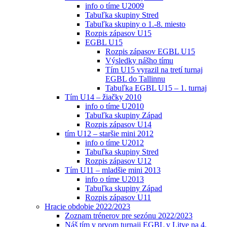
info o tíme U2009
Tabuľka skupiny Stred
Tabuľka skupiny o 1.-8. miesto
Rozpis zápasov U15
EGBL U15
Rozpis zápasov EGBL U15
Výsledky nášho tímu
Tím U15 vyrazil na tretí turnaj
EGBL do Tallinnu
Tabuľka EGBL U15 – 1. turnaj
Tím U14 – žiačky 2010
info o tíme U2010
Tabuľka skupiny Západ
Rozpis zápasov U14
tím U12 – staršie mini 2012
info o tíme U2012
Tabuľka skupiny Stred
Rozpis zápasov U12
Tím U11 – mladšie mini 2013
info o tíme U2013
Tabuľka skupiny Západ
Rozpis zápasov U11
Hracie obdobie 2022/2023
Zoznam trénerov pre sezónu 2022/2023
Náš tím v prvom turnaji EGBL v Litve na 4.