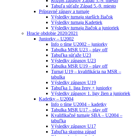
Rozpis zápasov Západ 5.-9. miesto
Tabuľa súťaže Západ 5.-9. miesto
Prípravné zápasy a turnaje
Výsledky turnaja starších žiačok
Výsledky turnaja Kadetiek
Výsledky turnaja žiačok a junioriek
Hracie obdobie 2020/2021
Juniorky – U2002
Info o tíme U2002 – juniorky
Tabulka MSR U23 – play off
Tabuľka súťaže U23
Výsledky zápasov U23
Tabulka MSR U19 – play off
Turnaj U19 – kvalifikácia na MSR –
tabulka
Výsledky zápasov U19
Tabuľka 1. liga ženy + juniorky
Výsledky zápasov 1. ligy žien a junioriek
Kadetky – U2004
Info o tíme U2004 – kadetky
Tabulka MSR U17 – play off
Kvalifikačné turnaje SBA – U2004 –
tabuľka
Výsledky zápasov U17
Tabuľka skupina západ