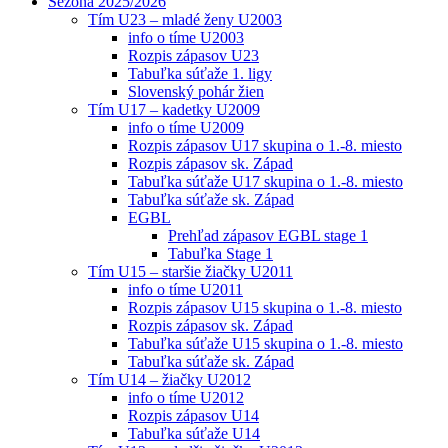
Sezóna 2025/2026
Tím U23 – mladé ženy U2003
info o tíme U2003
Rozpis zápasov U23
Tabuľka súťaže 1. ligy
Slovenský pohár žien
Tím U17 – kadetky U2009
info o tíme U2009
Rozpis zápasov U17 skupina o 1.-8. miesto
Rozpis zápasov sk. Západ
Tabuľka súťaže U17 skupina o 1.-8. miesto
Tabuľka súťaže sk. Západ
EGBL
Prehľad zápasov EGBL stage 1
Tabuľka Stage 1
Tím U15 – staršie žiačky U2011
info o tíme U2011
Rozpis zápasov U15 skupina o 1.-8. miesto
Rozpis zápasov sk. Západ
Tabuľka súťaže U15 skupina o 1.-8. miesto
Tabuľka súťaže sk. Západ
Tím U14 – žiačky U2012
info o tíme U2012
Rozpis zápasov U14
Tabuľka súťaže U14