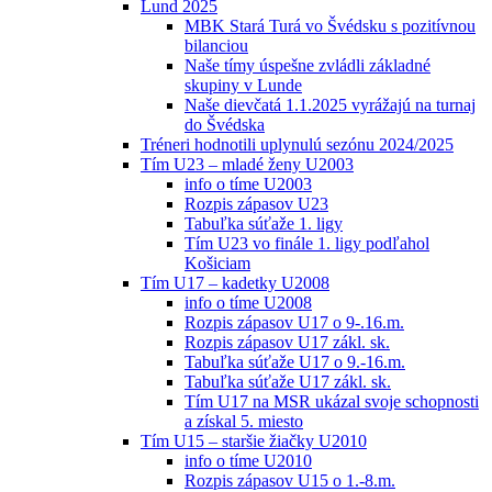
Lund 2025
MBK Stará Turá vo Švédsku s pozitívnou
bilanciou
Naše tímy úspešne zvládli základné
skupiny v Lunde
Naše dievčatá 1.1.2025 vyrážajú na turnaj
do Švédska
Tréneri hodnotili uplynulú sezónu 2024/2025
Tím U23 – mladé ženy U2003
info o tíme U2003
Rozpis zápasov U23
Tabuľka súťaže 1. ligy
Tím U23 vo finále 1. ligy podľahol
Košiciam
Tím U17 – kadetky U2008
info o tíme U2008
Rozpis zápasov U17 o 9-.16.m.
Rozpis zápasov U17 zákl. sk.
Tabuľka súťaže U17 o 9.-16.m.
Tabuľka súťaže U17 zákl. sk.
Tím U17 na MSR ukázal svoje schopnosti
a získal 5. miesto
Tím U15 – staršie žiačky U2010
info o tíme U2010
Rozpis zápasov U15 o 1.-8.m.