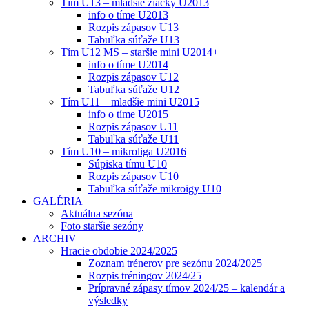
Tím U13 – mladšie žiačky U2013
info o tíme U2013
Rozpis zápasov U13
Tabuľka súťaže U13
Tím U12 MS – staršie mini U2014+
info o tíme U2014
Rozpis zápasov U12
Tabuľka súťaže U12
Tím U11 – mladšie mini U2015
info o tíme U2015
Rozpis zápasov U11
Tabuľka súťaže U11
Tím U10 – mikroliga U2016
Súpiska tímu U10
Rozpis zápasov U10
Tabuľka súťaže mikroigy U10
GALÉRIA
Aktuálna sezóna
Foto staršie sezóny
ARCHIV
Hracie obdobie 2024/2025
Zoznam trénerov pre sezónu 2024/2025
Rozpis tréningov 2024/25
Prípravné zápasy tímov 2024/25 – kalendár a
výsledky