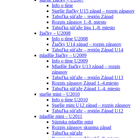
Info o tíme
Staršie žiačky U15 západ – rozpis zápasov
Tabuľka súťaže – región Západ
Rozpis zápasov 1.-8. miesto
Tabuľka súťaže liga 1.-8. miesto
žiačky – U2008
Info o tíme U2008
Žiačky U14 západ – rozpis zápasov
Tabuľka súťaže – región Západ U14
mladšie žiačky – U2009
Info o tíme U2009
Mladšie žiačky U13 západ – rozpis
zápasov
Tabuľka súťaže – región Západ U13
Rozpis zápasov Západ 1.-4.miesto
Tabuľka súťaže Západ 1.-4. miesto
staršie mini – U2010
Info o tíme U2010
Staršie mini U12 západ – rozpis zápasov
Tabuľka súťaže – región Západ U12
mladšie mini – U2011
Súpiska mladšie mini
Rozpis zápasov skupina západ
Tabuľka súťaže