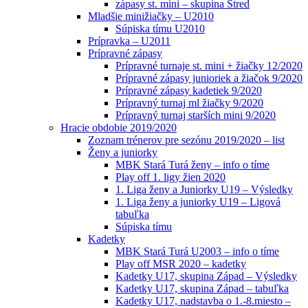
zápasy st. mini – skupina Stred
Mladšie minižiačky – U2010
Súpiska tímu U2010
Prípravka – U2011
Prípravné zápasy
Prípravné turnaje st. mini + žiačky 12/2020
Prípravné zápasy junioriek a žiačok 9/2020
Prípravné zápasy kadetiek 9/2020
Prípravný turnaj ml žiačky 9/2020
Prípravný turnaj starších mini 9/2020
Hracie obdobie 2019/2020
Zoznam trénerov pre sezónu 2019/2020 – list
Ženy a juniorky
MBK Stará Turá ženy – info o tíme
Play off 1. ligy žien 2020
1. Liga ženy a Juniorky U19 – Výsledky
1. Liga ženy a juniorky U19 – Ligová
tabuľka
Súpiska tímu
Kadetky
MBK Stará Turá U2003 – info o tíme
Play off MSR 2020 – kadetky
Kadetky U17, skupina Západ – Výsledky
Kadetky U17, skupina Západ – tabuľka
Kadetky U17, nadstavba o 1.-8.miesto –