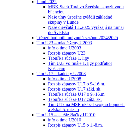
Lund 2025
MBK Stará Turá vo Švédsku s pozitívnou
bilanciou
Naše tímy úspešne zvládli základné
skupiny v Lunde
Naše dievčatá 1.1.2025 vyrážajú na turnaj
do Švédska
Tréneri hodnotili uplynulú sezónu 2024/2025
Tím U23 – mladé ženy U2003
info o tíme U2003
Rozpis zápasov U23
Tabuľka súťaže 1. ligy
Tím U23 vo finále 1. ligy podľahol
Košiciam
Tím U17 – kadetky U2008
info o tíme U2008
Rozpis zápasov U17 o 9-.16.m.
Rozpis zápasov U17 zákl. sk.
Tabuľka súťaže U17 o 9.-16.m.
Tabuľka súťaže U17 zákl. sk.
Tím U17 na MSR ukázal svoje schopnosti
a získal 5. miesto
Tím U15 – staršie žiačky U2010
info o tíme U2010
Rozpis zápasov U15 o 1.-8.m.