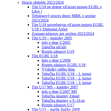
Hracie obdobie 2023/2024
Tím U18 po dráme víťazom turnaja EGBL v
Litve !
Tréningový proces tímov MBK v sezóne
2023/2024
Tím U18 suverénnym víťazom turnaja EGBL
U18 v Diplomat Aréne
Zoznam trénerov pre sezónu 2023/2024
Tím U19 – juniorky 2005
info o tíme U2005
Tabuľka súťaže
Rozpis zápasov U19
Tím EGBL U18
Info o tíme U2006
Rozpis zápasov EGBL U18
Výsledky nášho tímu
Tabuľka EGBL U18 – 1. turnaj
Tabuľka EGBL U18 – 2. turnaj
Tabuľka EGBL U18 – 3. turnaj
Tím U17 MS – kadetky 2007
info o tíme U2007 MS
Tabuľka skupiny Západ
Tabuľka skupiny o 9.-16.m
Rozpis zápasov U17
Tím U15 – staršie žiačky 2009