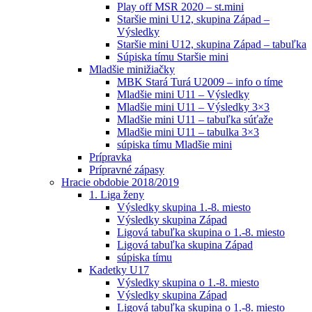
Play off MSR 2020 – st.mini
Staršie mini U12, skupina Západ –
Výsledky
Staršie mini U12, skupina Západ – tabuľka
Súpiska tímu Staršie mini
Mladšie minižiačky
MBK Stará Turá U2009 – info o tíme
Mladšie mini U11 – Výsledky
Mladšie mini U11 – Výsledky 3×3
Mladšie mini U11 – tabuľka súťaže
Mladšie mini U11 – tabulka 3×3
súpiska tímu Mladšie mini
Prípravka
Prípravné zápasy
Hracie obdobie 2018/2019
1. Liga ženy
Výsledky skupina 1.-8. miesto
Výsledky skupina Západ
Ligová tabuľka skupina o 1.-8. miesto
Ligová tabuľka skupina Západ
súpiska tímu
Kadetky U17
Výsledky skupina o 1.-8. miesto
Výsledky skupina Západ
Ligová tabuľka skupina o 1.-8. miesto