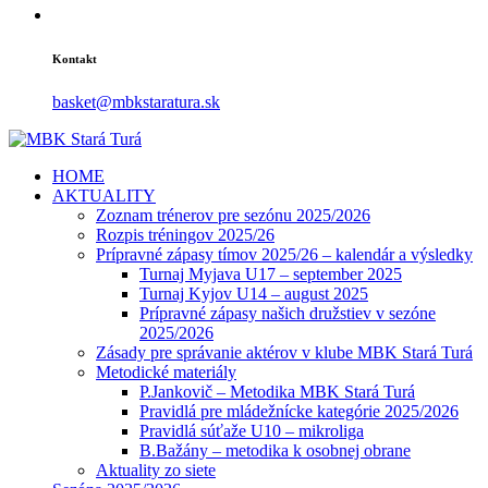
Kontakt
basket@mbkstaratura.sk
HOME
AKTUALITY
Zoznam trénerov pre sezónu 2025/2026
Rozpis tréningov 2025/26
Prípravné zápasy tímov 2025/26 – kalendár a výsledky
Turnaj Myjava U17 – september 2025
Turnaj Kyjov U14 – august 2025
Prípravné zápasy našich družstiev v sezóne
2025/2026
Zásady pre správanie aktérov v klube MBK Stará Turá
Metodické materiály
P.Jankovič – Metodika MBK Stará Turá
Pravidlá pre mládežnícke kategórie 2025/2026
Pravidlá súťaže U10 – mikroliga
B.Bažány – metodika k osobnej obrane
Aktuality zo siete