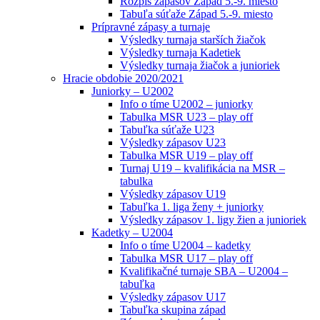
Rozpis zápasov Západ 5.-9. miesto
Tabuľa súťaže Západ 5.-9. miesto
Prípravné zápasy a turnaje
Výsledky turnaja starších žiačok
Výsledky turnaja Kadetiek
Výsledky turnaja žiačok a junioriek
Hracie obdobie 2020/2021
Juniorky – U2002
Info o tíme U2002 – juniorky
Tabulka MSR U23 – play off
Tabuľka súťaže U23
Výsledky zápasov U23
Tabulka MSR U19 – play off
Turnaj U19 – kvalifikácia na MSR –
tabulka
Výsledky zápasov U19
Tabuľka 1. liga ženy + juniorky
Výsledky zápasov 1. ligy žien a junioriek
Kadetky – U2004
Info o tíme U2004 – kadetky
Tabulka MSR U17 – play off
Kvalifikačné turnaje SBA – U2004 –
tabuľka
Výsledky zápasov U17
Tabuľka skupina západ