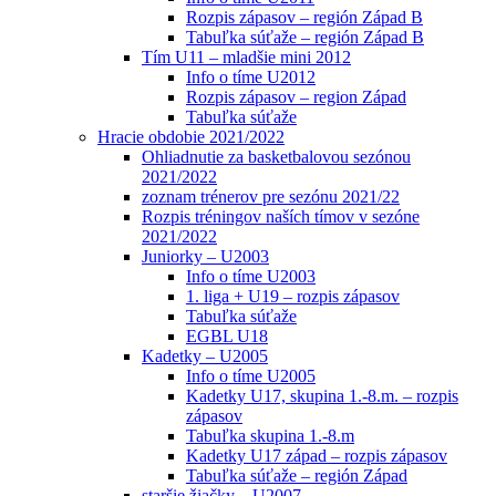
Rozpis zápasov – región Západ B
Tabuľka súťaže – región Západ B
Tím U11 – mladšie mini 2012
Info o tíme U2012
Rozpis zápasov – region Západ
Tabuľka súťaže
Hracie obdobie 2021/2022
Ohliadnutie za basketbalovou sezónou
2021/2022
zoznam trénerov pre sezónu 2021/22
Rozpis tréningov naších tímov v sezóne
2021/2022
Juniorky – U2003
Info o tíme U2003
1. liga + U19 – rozpis zápasov
Tabuľka súťaže
EGBL U18
Kadetky – U2005
Info o tíme U2005
Kadetky U17, skupina 1.-8.m. – rozpis
zápasov
Tabuľka skupina 1.-8.m
Kadetky U17 západ – rozpis zápasov
Tabuľka súťaže – región Západ
staršie žiačky – U2007