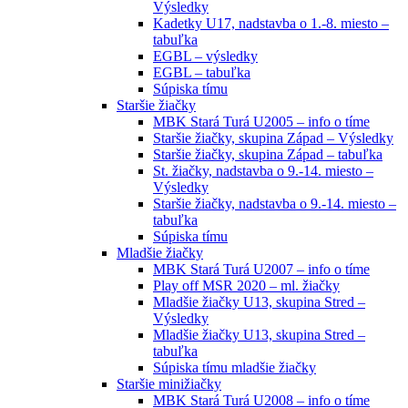
Výsledky
Kadetky U17, nadstavba o 1.-8. miesto –
tabuľka
EGBL – výsledky
EGBL – tabuľka
Súpiska tímu
Staršie žiačky
MBK Stará Turá U2005 – info o tíme
Staršie žiačky, skupina Západ – Výsledky
Staršie žiačky, skupina Západ – tabuľka
St. žiačky, nadstavba o 9.-14. miesto –
Výsledky
Staršie žiačky, nadstavba o 9.-14. miesto –
tabuľka
Súpiska tímu
Mladšie žiačky
MBK Stará Turá U2007 – info o tíme
Play off MSR 2020 – ml. žiačky
Mladšie žiačky U13, skupina Stred –
Výsledky
Mladšie žiačky U13, skupina Stred –
tabuľka
Súpiska tímu mladšie žiačky
Staršie minižiačky
MBK Stará Turá U2008 – info o tíme