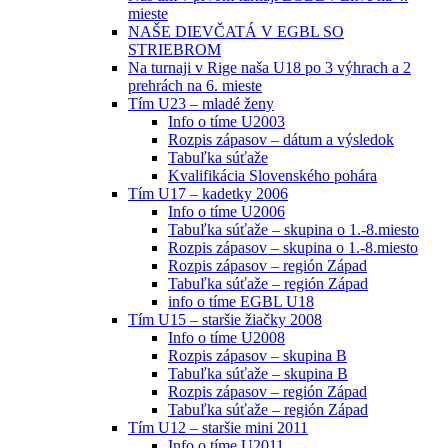
mieste
NAŠE DIEVČATÁ V EGBL SO
STRIEBROM
Na turnaji v Rige naša U18 po 3 výhrach a 2
prehrách na 6. mieste
Tím U23 – mladé ženy
Info o tíme U2003
Rozpis zápasov – dátum a výsledok
Tabuľka súťaže
Kvalifikácia Slovenského pohára
Tím U17 – kadetky 2006
Info o tíme U2006
Tabuľka súťaže – skupina o 1.-8.miesto
Rozpis zápasov – skupina o 1.-8.miesto
Rozpis zápasov – región Západ
Tabuľka súťaže – región Západ
info o tíme EGBL U18
Tím U15 – staršie žiačky 2008
Info o tíme U2008
Rozpis zápasov – skupina B
Tabuľka súťaže – skupina B
Rozpis zápasov – región Západ
Tabuľka súťaže – región Západ
Tím U12 – staršie mini 2011
Info o tíme U2011