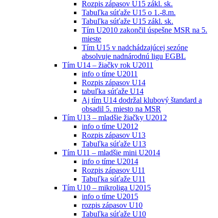
Rozpis zápasov U15 zákl. sk.
Tabuľka súťaže U15 o 1.-8.m.
Tabuľka súťaže U15 zákl. sk.
Tím U2010 zakončil úspešne MSR na 5.
mieste
Tím U15 v nadchádzajúcej sezóne
absolvuje nadnárodnú ligu EGBL
Tím U14 – žiačky rok U2011
info o tíme U2011
Rozpis zápasov U14
tabuľka súťaže U14
Aj tím U14 dodržal klubový štandard a
obsadil 5. miesto na MSR
Tím U13 – mladšie žiačky U2012
info o tíme U2012
Rozpis zápasov U13
Tabuľka súťaže U13
Tím U11 – mladšie mini U2014
info o tíme U2014
Rozpis zápasov U11
Tabuľka súťaže U11
Tím U10 – mikroliga U2015
info o tíme U2015
rozpis zápasov U10
Tabuľka súťaže U10