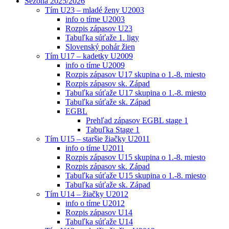
Sezóna 2025/2026
Tím U23 – mladé ženy U2003
info o tíme U2003
Rozpis zápasov U23
Tabuľka súťaže 1. ligy
Slovenský pohár žien
Tím U17 – kadetky U2009
info o tíme U2009
Rozpis zápasov U17 skupina o 1.-8. miesto
Rozpis zápasov sk. Západ
Tabuľka súťaže U17 skupina o 1.-8. miesto
Tabuľka súťaže sk. Západ
EGBL
Prehľad zápasov EGBL stage 1
Tabuľka Stage 1
Tím U15 – staršie žiačky U2011
info o tíme U2011
Rozpis zápasov U15 skupina o 1.-8. miesto
Rozpis zápasov sk. Západ
Tabuľka súťaže U15 skupina o 1.-8. miesto
Tabuľka súťaže sk. Západ
Tím U14 – žiačky U2012
info o tíme U2012
Rozpis zápasov U14
Tabuľka súťaže U14