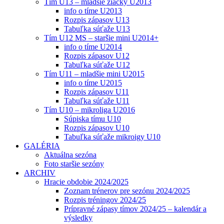
Tím U13 – mladšie žiačky U2013
info o tíme U2013
Rozpis zápasov U13
Tabuľka súťaže U13
Tím U12 MS – staršie mini U2014+
info o tíme U2014
Rozpis zápasov U12
Tabuľka súťaže U12
Tím U11 – mladšie mini U2015
info o tíme U2015
Rozpis zápasov U11
Tabuľka súťaže U11
Tím U10 – mikroliga U2016
Súpiska tímu U10
Rozpis zápasov U10
Tabuľka súťaže mikroigy U10
GALÉRIA
Aktuálna sezóna
Foto staršie sezóny
ARCHIV
Hracie obdobie 2024/2025
Zoznam trénerov pre sezónu 2024/2025
Rozpis tréningov 2024/25
Prípravné zápasy tímov 2024/25 – kalendár a
výsledky