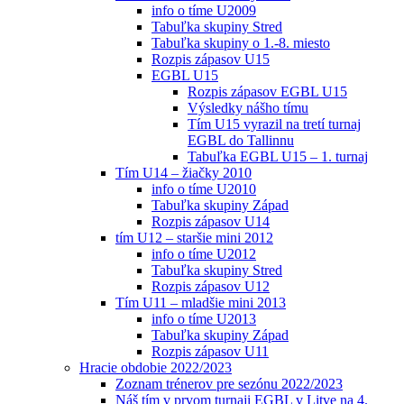
info o tíme U2009
Tabuľka skupiny Stred
Tabuľka skupiny o 1.-8. miesto
Rozpis zápasov U15
EGBL U15
Rozpis zápasov EGBL U15
Výsledky nášho tímu
Tím U15 vyrazil na tretí turnaj
EGBL do Tallinnu
Tabuľka EGBL U15 – 1. turnaj
Tím U14 – žiačky 2010
info o tíme U2010
Tabuľka skupiny Západ
Rozpis zápasov U14
tím U12 – staršie mini 2012
info o tíme U2012
Tabuľka skupiny Stred
Rozpis zápasov U12
Tím U11 – mladšie mini 2013
info o tíme U2013
Tabuľka skupiny Západ
Rozpis zápasov U11
Hracie obdobie 2022/2023
Zoznam trénerov pre sezónu 2022/2023
Náš tím v prvom turnaji EGBL v Litve na 4.