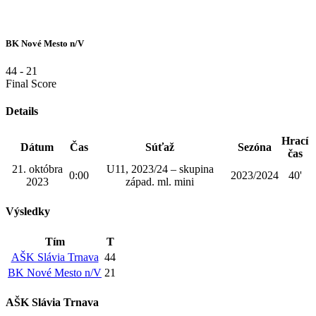
BK Nové Mesto n/V
44
-
21
Final Score
Details
Hrací
Dátum
Čas
Súťaž
Sezóna
čas
21. októbra
U11, 2023/24 – skupina
0:00
2023/2024
40'
2023
západ. ml. mini
Výsledky
Tím
T
AŠK Slávia Trnava
44
BK Nové Mesto n/V
21
AŠK Slávia Trnava