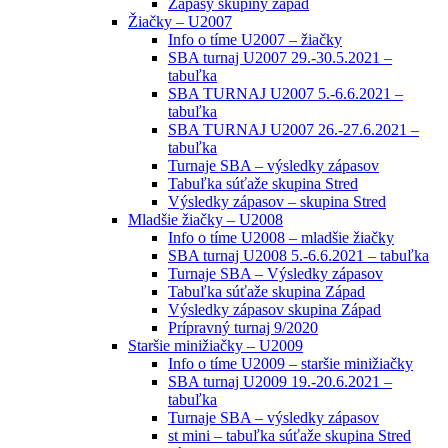
Zápasy skupiny západ
Žiačky – U2007
Info o tíme U2007 – žiačky
SBA turnaj U2007 29.-30.5.2021 –
tabuľka
SBA TURNAJ U2007 5.-6.6.2021 –
tabuľka
SBA TURNAJ U2007 26.-27.6.2021 –
tabuľka
Turnaje SBA – výsledky zápasov
Tabuľka súťaže skupina Stred
Výsledky zápasov – skupina Stred
Mladšie žiačky – U2008
Info o tíme U2008 – mladšie žiačky
SBA turnaj U2008 5.-6.6.2021 – tabuľka
Turnaje SBA – Výsledky zápasov
Tabuľka súťaže skupina Západ
Výsledky zápasov skupina Západ
Prípravný turnaj 9/2020
Staršie minižiačky – U2009
Info o tíme U2009 – staršie minižiačky
SBA turnaj U2009 19.-20.6.2021 –
tabuľka
Turnaje SBA – výsledky zápasov
st mini – tabuľka súťaže skupina Stred