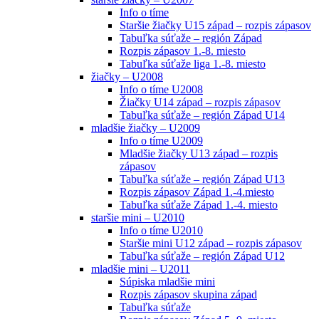
Info o tíme
Staršie žiačky U15 západ – rozpis zápasov
Tabuľka súťaže – región Západ
Rozpis zápasov 1.-8. miesto
Tabuľka súťaže liga 1.-8. miesto
žiačky – U2008
Info o tíme U2008
Žiačky U14 západ – rozpis zápasov
Tabuľka súťaže – región Západ U14
mladšie žiačky – U2009
Info o tíme U2009
Mladšie žiačky U13 západ – rozpis
zápasov
Tabuľka súťaže – región Západ U13
Rozpis zápasov Západ 1.-4.miesto
Tabuľka súťaže Západ 1.-4. miesto
staršie mini – U2010
Info o tíme U2010
Staršie mini U12 západ – rozpis zápasov
Tabuľka súťaže – región Západ U12
mladšie mini – U2011
Súpiska mladšie mini
Rozpis zápasov skupina západ
Tabuľka súťaže