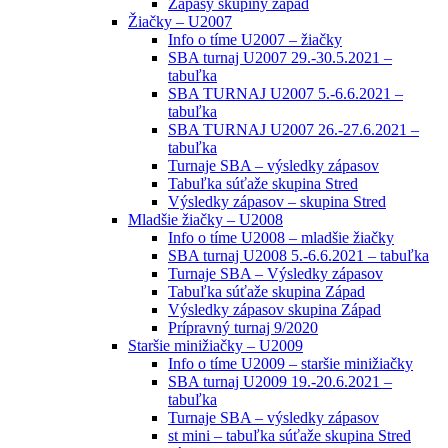
Zápasy skupiny západ
Žiačky – U2007
Info o tíme U2007 – žiačky
SBA turnaj U2007 29.-30.5.2021 –
tabuľka
SBA TURNAJ U2007 5.-6.6.2021 –
tabuľka
SBA TURNAJ U2007 26.-27.6.2021 –
tabuľka
Turnaje SBA – výsledky zápasov
Tabuľka súťaže skupina Stred
Výsledky zápasov – skupina Stred
Mladšie žiačky – U2008
Info o tíme U2008 – mladšie žiačky
SBA turnaj U2008 5.-6.6.2021 – tabuľka
Turnaje SBA – Výsledky zápasov
Tabuľka súťaže skupina Západ
Výsledky zápasov skupina Západ
Prípravný turnaj 9/2020
Staršie minižiačky – U2009
Info o tíme U2009 – staršie minižiačky
SBA turnaj U2009 19.-20.6.2021 –
tabuľka
Turnaje SBA – výsledky zápasov
st mini – tabuľka súťaže skupina Stred