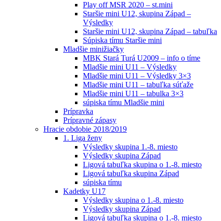
Play off MSR 2020 – st.mini
Staršie mini U12, skupina Západ –
Výsledky
Staršie mini U12, skupina Západ – tabuľka
Súpiska tímu Staršie mini
Mladšie minižiačky
MBK Stará Turá U2009 – info o tíme
Mladšie mini U11 – Výsledky
Mladšie mini U11 – Výsledky 3×3
Mladšie mini U11 – tabuľka súťaže
Mladšie mini U11 – tabulka 3×3
súpiska tímu Mladšie mini
Prípravka
Prípravné zápasy
Hracie obdobie 2018/2019
1. Liga ženy
Výsledky skupina 1.-8. miesto
Výsledky skupina Západ
Ligová tabuľka skupina o 1.-8. miesto
Ligová tabuľka skupina Západ
súpiska tímu
Kadetky U17
Výsledky skupina o 1.-8. miesto
Výsledky skupina Západ
Ligová tabuľka skupina o 1.-8. miesto