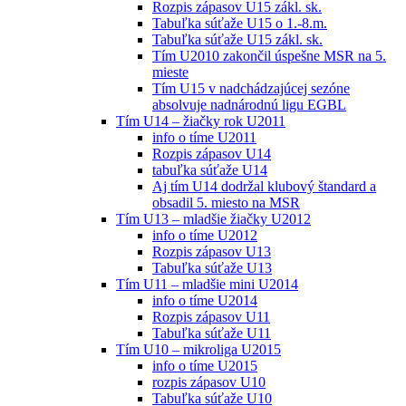
Rozpis zápasov U15 zákl. sk.
Tabuľka súťaže U15 o 1.-8.m.
Tabuľka súťaže U15 zákl. sk.
Tím U2010 zakončil úspešne MSR na 5.
mieste
Tím U15 v nadchádzajúcej sezóne
absolvuje nadnárodnú ligu EGBL
Tím U14 – žiačky rok U2011
info o tíme U2011
Rozpis zápasov U14
tabuľka súťaže U14
Aj tím U14 dodržal klubový štandard a
obsadil 5. miesto na MSR
Tím U13 – mladšie žiačky U2012
info o tíme U2012
Rozpis zápasov U13
Tabuľka súťaže U13
Tím U11 – mladšie mini U2014
info o tíme U2014
Rozpis zápasov U11
Tabuľka súťaže U11
Tím U10 – mikroliga U2015
info o tíme U2015
rozpis zápasov U10
Tabuľka súťaže U10