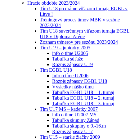
Hracie obdobie 2023/2024
Tím U18 po dráme víťazom turnaja EGBL v
Litve !
Tréningový proces tímov MBK v sezóne
2023/2024
Tím U18 suverénnym víťazom turnaja EGBL
U18 v Diplomat Aréne
Zoznam trénerov pre sezónu 2023/2024
Tím U19 – juniorky 2005
info o tíme U2005
Tabuľka súťaže
Rozpis zápasov U19
Tím EGBL U18
Info o tíme U2006
Rozpis zápasov EGBL U18
Výsledky nášho tímu
Tabuľka EGBL U18 – 1. turnaj
Tabuľka EGBL U18 – 2. turnaj
Tabuľka EGBL U18 – 3. turnaj
Tím U17 MS – kadetky 2007
info o tíme U2007 MS
Tabuľka skupiny Západ
Tabuľka skupiny o 9.-16.m
Rozpis zápasov U17
Tím U15 – staršie žiačky 2009