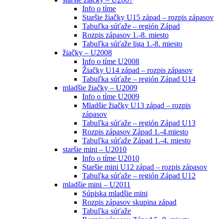
Info o tíme
Staršie žiačky U15 západ – rozpis zápasov
Tabuľka súťaže – región Západ
Rozpis zápasov 1.-8. miesto
Tabuľka súťaže liga 1.-8. miesto
žiačky – U2008
Info o tíme U2008
Žiačky U14 západ – rozpis zápasov
Tabuľka súťaže – región Západ U14
mladšie žiačky – U2009
Info o tíme U2009
Mladšie žiačky U13 západ – rozpis
zápasov
Tabuľka súťaže – región Západ U13
Rozpis zápasov Západ 1.-4.miesto
Tabuľka súťaže Západ 1.-4. miesto
staršie mini – U2010
Info o tíme U2010
Staršie mini U12 západ – rozpis zápasov
Tabuľka súťaže – región Západ U12
mladšie mini – U2011
Súpiska mladšie mini
Rozpis zápasov skupina západ
Tabuľka súťaže