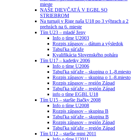
mieste
NAŠE DIEVČATÁ V EGBL SO
STRIEBROM
Na turnaji v Rige naša U18 po 3 výhrach a 2
prehrách na 6. mieste
Tím U23 – mladé ženy
Info o tíme U2003
Rozpis zápasov – dátum a výsledok
Tabuľka súťaže
Kvalifikácia Slovenského pohára
Tím U17 – kadetky 2006
Info o tíme U2006
Tabuľka súťaže – skupina o 1.-8.miesto
Rozpis zápasov – skupina o 1.-8.miesto
Rozpis zápasov – región Západ
Tabuľka súťaže – región Západ
info o tíme EGBL U18
Tím U15 – staršie žiačky 2008
Info o tíme U2008
Rozpis zápasov – skupina B
Tabuľka súťaže – skupina B
Rozpis zápasov – región Západ
Tabuľka súťaže – región Západ
Tím U12 – staršie mini 2011
Info o tíme U2011