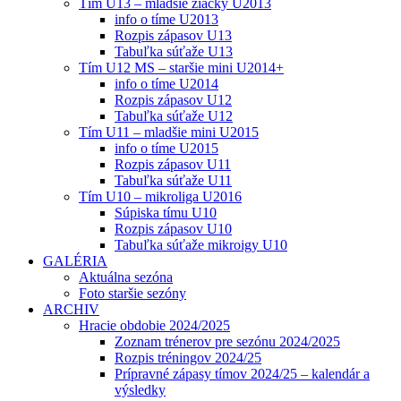
Tím U13 – mladšie žiačky U2013
info o tíme U2013
Rozpis zápasov U13
Tabuľka súťaže U13
Tím U12 MS – staršie mini U2014+
info o tíme U2014
Rozpis zápasov U12
Tabuľka súťaže U12
Tím U11 – mladšie mini U2015
info o tíme U2015
Rozpis zápasov U11
Tabuľka súťaže U11
Tím U10 – mikroliga U2016
Súpiska tímu U10
Rozpis zápasov U10
Tabuľka súťaže mikroigy U10
GALÉRIA
Aktuálna sezóna
Foto staršie sezóny
ARCHIV
Hracie obdobie 2024/2025
Zoznam trénerov pre sezónu 2024/2025
Rozpis tréningov 2024/25
Prípravné zápasy tímov 2024/25 – kalendár a
výsledky