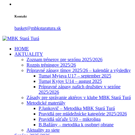
Kontakt
basket@mbkstaratura.sk
HOME
AKTUALITY
Zoznam trénerov pre sezónu 2025/2026
Rozpis tréningov 2025/26
Prípravné zápasy tímov 2025/26 – kalendár a výsledky
Turnaj Myjava U17 – september 2025
Turnaj Kyjov U14 – august 2025
Prípravné zápasy našich družstiev v sezóne
2025/2026
Zásady pre správanie aktérov v klube MBK Stará Turá
Metodické materiály
P.Jankovič – Metodika MBK Stará Turá
Pravidlá pre mládežnícke kategórie 2025/2026
Pravidlá súťaže U10 – mikroliga
B.Bažány – metodika k osobnej obrane
Aktuality zo siete