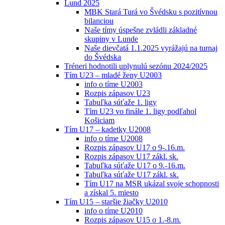
Lund 2025
MBK Stará Turá vo Švédsku s pozitívnou
bilanciou
Naše tímy úspešne zvládli základné
skupiny v Lunde
Naše dievčatá 1.1.2025 vyrážajú na turnaj
do Švédska
Tréneri hodnotili uplynulú sezónu 2024/2025
Tím U23 – mladé ženy U2003
info o tíme U2003
Rozpis zápasov U23
Tabuľka súťaže 1. ligy
Tím U23 vo finále 1. ligy podľahol
Košiciam
Tím U17 – kadetky U2008
info o tíme U2008
Rozpis zápasov U17 o 9-.16.m.
Rozpis zápasov U17 zákl. sk.
Tabuľka súťaže U17 o 9.-16.m.
Tabuľka súťaže U17 zákl. sk.
Tím U17 na MSR ukázal svoje schopnosti
a získal 5. miesto
Tím U15 – staršie žiačky U2010
info o tíme U2010
Rozpis zápasov U15 o 1.-8.m.