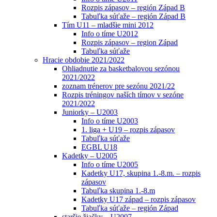
Rozpis zápasov – región Západ B
Tabuľka súťaže – región Západ B
Tím U11 – mladšie mini 2012
Info o tíme U2012
Rozpis zápasov – region Západ
Tabuľka súťaže
Hracie obdobie 2021/2022
Ohliadnutie za basketbalovou sezónou
2021/2022
zoznam trénerov pre sezónu 2021/22
Rozpis tréningov naších tímov v sezóne
2021/2022
Juniorky – U2003
Info o tíme U2003
1. liga + U19 – rozpis zápasov
Tabuľka súťaže
EGBL U18
Kadetky – U2005
Info o tíme U2005
Kadetky U17, skupina 1.-8.m. – rozpis
zápasov
Tabuľka skupina 1.-8.m
Kadetky U17 západ – rozpis zápasov
Tabuľka súťaže – región Západ
staršie žiačky – U2007