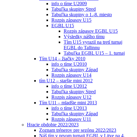
info o tíme U2009
Tabuľka skupiny Stred
Tabuľka skupiny o 1.-8. miesto
Rozpis zápasov U15
EGBL U15
Rozpis zápasov EGBL U15
Výsledky nášho tímu
Tím U15 vyrazil na tretí turnaj
EGBL do Tallinnu
Tabuľka EGBL U15 – 1. turnaj
Tím U14 – žiačky 2010
info o tíme U2010
Tabuľka skupiny Západ
Rozpis zápasov U14
tím U12 – staršie mini 2012
info o tíme U2012
Tabuľka skupiny Stred
Rozpis zápasov U12
Tím U11 – mladšie mini 2013
info o tíme U2013
Tabuľka skupiny Západ
Rozpis zápasov U11
Hracie obdobie 2022/2023
Zoznam trénerov pre sezónu 2022/2023
Náš tím v prvom turnaji EGBL v Litve na 4.