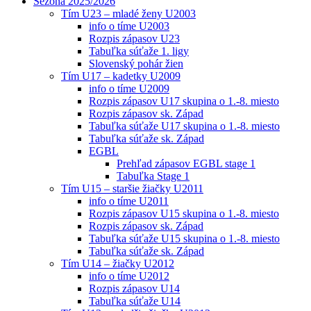
Sezóna 2025/2026
Tím U23 – mladé ženy U2003
info o tíme U2003
Rozpis zápasov U23
Tabuľka súťaže 1. ligy
Slovenský pohár žien
Tím U17 – kadetky U2009
info o tíme U2009
Rozpis zápasov U17 skupina o 1.-8. miesto
Rozpis zápasov sk. Západ
Tabuľka súťaže U17 skupina o 1.-8. miesto
Tabuľka súťaže sk. Západ
EGBL
Prehľad zápasov EGBL stage 1
Tabuľka Stage 1
Tím U15 – staršie žiačky U2011
info o tíme U2011
Rozpis zápasov U15 skupina o 1.-8. miesto
Rozpis zápasov sk. Západ
Tabuľka súťaže U15 skupina o 1.-8. miesto
Tabuľka súťaže sk. Západ
Tím U14 – žiačky U2012
info o tíme U2012
Rozpis zápasov U14
Tabuľka súťaže U14