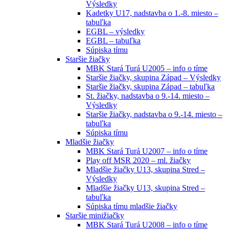
Výsledky
Kadetky U17, nadstavba o 1.-8. miesto –
tabuľka
EGBL – výsledky
EGBL – tabuľka
Súpiska tímu
Staršie žiačky
MBK Stará Turá U2005 – info o tíme
Staršie žiačky, skupina Západ – Výsledky
Staršie žiačky, skupina Západ – tabuľka
St. žiačky, nadstavba o 9.-14. miesto –
Výsledky
Staršie žiačky, nadstavba o 9.-14. miesto –
tabuľka
Súpiska tímu
Mladšie žiačky
MBK Stará Turá U2007 – info o tíme
Play off MSR 2020 – ml. žiačky
Mladšie žiačky U13, skupina Stred –
Výsledky
Mladšie žiačky U13, skupina Stred –
tabuľka
Súpiska tímu mladšie žiačky
Staršie minižiačky
MBK Stará Turá U2008 – info o tíme