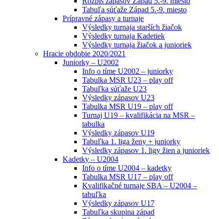
Rozpis zápasov Západ 5.-9. miesto
Tabuľa súťaže Západ 5.-9. miesto
Prípravné zápasy a turnaje
Výsledky turnaja starších žiačok
Výsledky turnaja Kadetiek
Výsledky turnaja žiačok a junioriek
Hracie obdobie 2020/2021
Juniorky – U2002
Info o tíme U2002 – juniorky
Tabulka MSR U23 – play off
Tabuľka súťaže U23
Výsledky zápasov U23
Tabulka MSR U19 – play off
Turnaj U19 – kvalifikácia na MSR –
tabulka
Výsledky zápasov U19
Tabuľka 1. liga ženy + juniorky
Výsledky zápasov 1. ligy žien a junioriek
Kadetky – U2004
Info o tíme U2004 – kadetky
Tabulka MSR U17 – play off
Kvalifikačné turnaje SBA – U2004 –
tabuľka
Výsledky zápasov U17
Tabuľka skupina západ