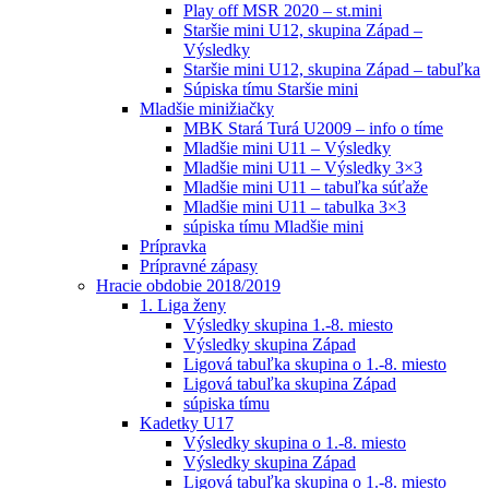
Play off MSR 2020 – st.mini
Staršie mini U12, skupina Západ –
Výsledky
Staršie mini U12, skupina Západ – tabuľka
Súpiska tímu Staršie mini
Mladšie minižiačky
MBK Stará Turá U2009 – info o tíme
Mladšie mini U11 – Výsledky
Mladšie mini U11 – Výsledky 3×3
Mladšie mini U11 – tabuľka súťaže
Mladšie mini U11 – tabulka 3×3
súpiska tímu Mladšie mini
Prípravka
Prípravné zápasy
Hracie obdobie 2018/2019
1. Liga ženy
Výsledky skupina 1.-8. miesto
Výsledky skupina Západ
Ligová tabuľka skupina o 1.-8. miesto
Ligová tabuľka skupina Západ
súpiska tímu
Kadetky U17
Výsledky skupina o 1.-8. miesto
Výsledky skupina Západ
Ligová tabuľka skupina o 1.-8. miesto