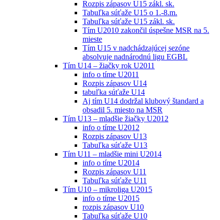
Rozpis zápasov U15 zákl. sk.
Tabuľka súťaže U15 o 1.-8.m.
Tabuľka súťaže U15 zákl. sk.
Tím U2010 zakončil úspešne MSR na 5.
mieste
Tím U15 v nadchádzajúcej sezóne
absolvuje nadnárodnú ligu EGBL
Tím U14 – žiačky rok U2011
info o tíme U2011
Rozpis zápasov U14
tabuľka súťaže U14
Aj tím U14 dodržal klubový štandard a
obsadil 5. miesto na MSR
Tím U13 – mladšie žiačky U2012
info o tíme U2012
Rozpis zápasov U13
Tabuľka súťaže U13
Tím U11 – mladšie mini U2014
info o tíme U2014
Rozpis zápasov U11
Tabuľka súťaže U11
Tím U10 – mikroliga U2015
info o tíme U2015
rozpis zápasov U10
Tabuľka súťaže U10