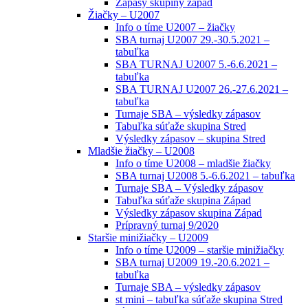
Zápasy skupiny západ
Žiačky – U2007
Info o tíme U2007 – žiačky
SBA turnaj U2007 29.-30.5.2021 –
tabuľka
SBA TURNAJ U2007 5.-6.6.2021 –
tabuľka
SBA TURNAJ U2007 26.-27.6.2021 –
tabuľka
Turnaje SBA – výsledky zápasov
Tabuľka súťaže skupina Stred
Výsledky zápasov – skupina Stred
Mladšie žiačky – U2008
Info o tíme U2008 – mladšie žiačky
SBA turnaj U2008 5.-6.6.2021 – tabuľka
Turnaje SBA – Výsledky zápasov
Tabuľka súťaže skupina Západ
Výsledky zápasov skupina Západ
Prípravný turnaj 9/2020
Staršie minižiačky – U2009
Info o tíme U2009 – staršie minižiačky
SBA turnaj U2009 19.-20.6.2021 –
tabuľka
Turnaje SBA – výsledky zápasov
st mini – tabuľka súťaže skupina Stred