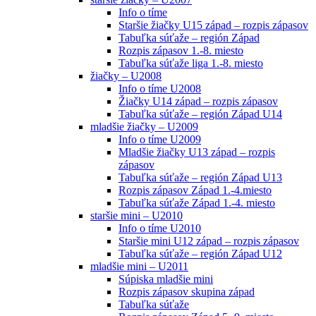
Info o tíme
Staršie žiačky U15 západ – rozpis zápasov
Tabuľka súťaže – región Západ
Rozpis zápasov 1.-8. miesto
Tabuľka súťaže liga 1.-8. miesto
žiačky – U2008
Info o tíme U2008
Žiačky U14 západ – rozpis zápasov
Tabuľka súťaže – región Západ U14
mladšie žiačky – U2009
Info o tíme U2009
Mladšie žiačky U13 západ – rozpis
zápasov
Tabuľka súťaže – región Západ U13
Rozpis zápasov Západ 1.-4.miesto
Tabuľka súťaže Západ 1.-4. miesto
staršie mini – U2010
Info o tíme U2010
Staršie mini U12 západ – rozpis zápasov
Tabuľka súťaže – región Západ U12
mladšie mini – U2011
Súpiska mladšie mini
Rozpis zápasov skupina západ
Tabuľka súťaže