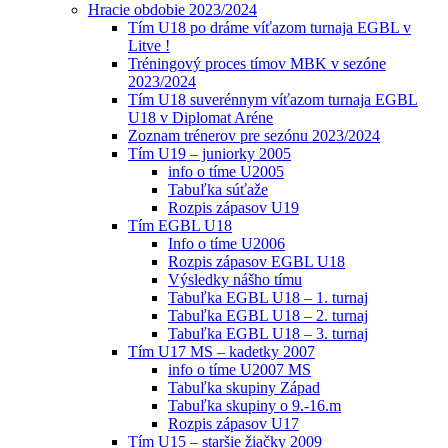
Hracie obdobie 2023/2024
Tím U18 po dráme víťazom turnaja EGBL v
Litve !
Tréningový proces tímov MBK v sezóne
2023/2024
Tím U18 suverénnym víťazom turnaja EGBL
U18 v Diplomat Aréne
Zoznam trénerov pre sezónu 2023/2024
Tím U19 – juniorky 2005
info o tíme U2005
Tabuľka súťaže
Rozpis zápasov U19
Tím EGBL U18
Info o tíme U2006
Rozpis zápasov EGBL U18
Výsledky nášho tímu
Tabuľka EGBL U18 – 1. turnaj
Tabuľka EGBL U18 – 2. turnaj
Tabuľka EGBL U18 – 3. turnaj
Tím U17 MS – kadetky 2007
info o tíme U2007 MS
Tabuľka skupiny Západ
Tabuľka skupiny o 9.-16.m
Rozpis zápasov U17
Tím U15 – staršie žiačky 2009