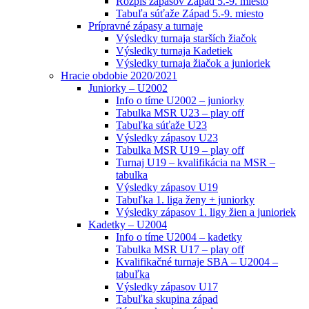
Rozpis zápasov Západ 5.-9. miesto
Tabuľa súťaže Západ 5.-9. miesto
Prípravné zápasy a turnaje
Výsledky turnaja starších žiačok
Výsledky turnaja Kadetiek
Výsledky turnaja žiačok a junioriek
Hracie obdobie 2020/2021
Juniorky – U2002
Info o tíme U2002 – juniorky
Tabulka MSR U23 – play off
Tabuľka súťaže U23
Výsledky zápasov U23
Tabulka MSR U19 – play off
Turnaj U19 – kvalifikácia na MSR –
tabulka
Výsledky zápasov U19
Tabuľka 1. liga ženy + juniorky
Výsledky zápasov 1. ligy žien a junioriek
Kadetky – U2004
Info o tíme U2004 – kadetky
Tabulka MSR U17 – play off
Kvalifikačné turnaje SBA – U2004 –
tabuľka
Výsledky zápasov U17
Tabuľka skupina západ