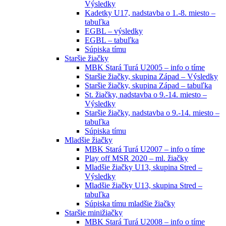
Výsledky
Kadetky U17, nadstavba o 1.-8. miesto –
tabuľka
EGBL – výsledky
EGBL – tabuľka
Súpiska tímu
Staršie žiačky
MBK Stará Turá U2005 – info o tíme
Staršie žiačky, skupina Západ – Výsledky
Staršie žiačky, skupina Západ – tabuľka
St. žiačky, nadstavba o 9.-14. miesto –
Výsledky
Staršie žiačky, nadstavba o 9.-14. miesto –
tabuľka
Súpiska tímu
Mladšie žiačky
MBK Stará Turá U2007 – info o tíme
Play off MSR 2020 – ml. žiačky
Mladšie žiačky U13, skupina Stred –
Výsledky
Mladšie žiačky U13, skupina Stred –
tabuľka
Súpiska tímu mladšie žiačky
Staršie minižiačky
MBK Stará Turá U2008 – info o tíme