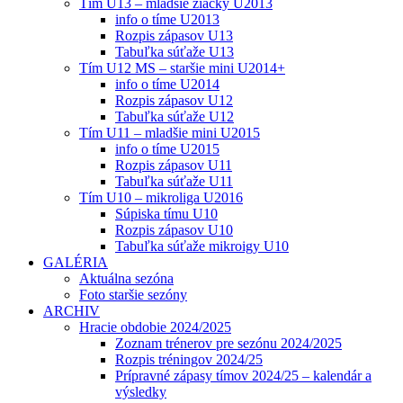
Tím U13 – mladšie žiačky U2013
info o tíme U2013
Rozpis zápasov U13
Tabuľka súťaže U13
Tím U12 MS – staršie mini U2014+
info o tíme U2014
Rozpis zápasov U12
Tabuľka súťaže U12
Tím U11 – mladšie mini U2015
info o tíme U2015
Rozpis zápasov U11
Tabuľka súťaže U11
Tím U10 – mikroliga U2016
Súpiska tímu U10
Rozpis zápasov U10
Tabuľka súťaže mikroigy U10
GALÉRIA
Aktuálna sezóna
Foto staršie sezóny
ARCHIV
Hracie obdobie 2024/2025
Zoznam trénerov pre sezónu 2024/2025
Rozpis tréningov 2024/25
Prípravné zápasy tímov 2024/25 – kalendár a
výsledky