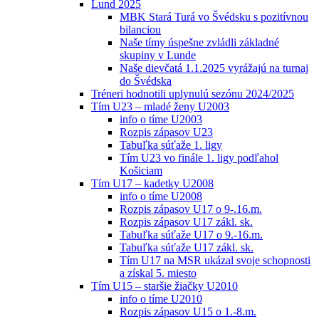
Lund 2025
MBK Stará Turá vo Švédsku s pozitívnou
bilanciou
Naše tímy úspešne zvládli základné
skupiny v Lunde
Naše dievčatá 1.1.2025 vyrážajú na turnaj
do Švédska
Tréneri hodnotili uplynulú sezónu 2024/2025
Tím U23 – mladé ženy U2003
info o tíme U2003
Rozpis zápasov U23
Tabuľka súťaže 1. ligy
Tím U23 vo finále 1. ligy podľahol
Košiciam
Tím U17 – kadetky U2008
info o tíme U2008
Rozpis zápasov U17 o 9-.16.m.
Rozpis zápasov U17 zákl. sk.
Tabuľka súťaže U17 o 9.-16.m.
Tabuľka súťaže U17 zákl. sk.
Tím U17 na MSR ukázal svoje schopnosti
a získal 5. miesto
Tím U15 – staršie žiačky U2010
info o tíme U2010
Rozpis zápasov U15 o 1.-8.m.