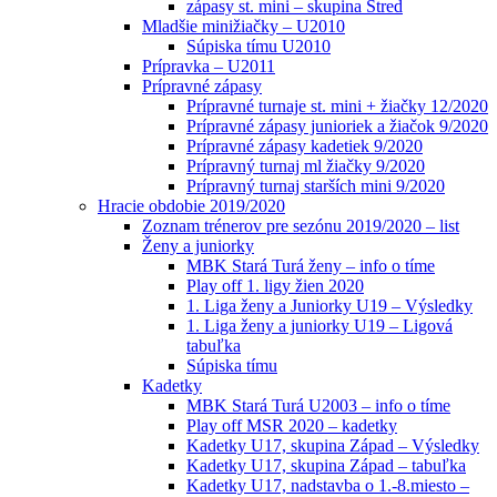
zápasy st. mini – skupina Stred
Mladšie minižiačky – U2010
Súpiska tímu U2010
Prípravka – U2011
Prípravné zápasy
Prípravné turnaje st. mini + žiačky 12/2020
Prípravné zápasy junioriek a žiačok 9/2020
Prípravné zápasy kadetiek 9/2020
Prípravný turnaj ml žiačky 9/2020
Prípravný turnaj starších mini 9/2020
Hracie obdobie 2019/2020
Zoznam trénerov pre sezónu 2019/2020 – list
Ženy a juniorky
MBK Stará Turá ženy – info o tíme
Play off 1. ligy žien 2020
1. Liga ženy a Juniorky U19 – Výsledky
1. Liga ženy a juniorky U19 – Ligová
tabuľka
Súpiska tímu
Kadetky
MBK Stará Turá U2003 – info o tíme
Play off MSR 2020 – kadetky
Kadetky U17, skupina Západ – Výsledky
Kadetky U17, skupina Západ – tabuľka
Kadetky U17, nadstavba o 1.-8.miesto –