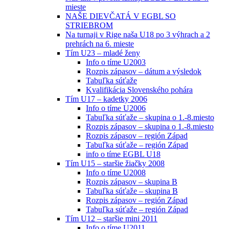
mieste
NAŠE DIEVČATÁ V EGBL SO
STRIEBROM
Na turnaji v Rige naša U18 po 3 výhrach a 2
prehrách na 6. mieste
Tím U23 – mladé ženy
Info o tíme U2003
Rozpis zápasov – dátum a výsledok
Tabuľka súťaže
Kvalifikácia Slovenského pohára
Tím U17 – kadetky 2006
Info o tíme U2006
Tabuľka súťaže – skupina o 1.-8.miesto
Rozpis zápasov – skupina o 1.-8.miesto
Rozpis zápasov – región Západ
Tabuľka súťaže – región Západ
info o tíme EGBL U18
Tím U15 – staršie žiačky 2008
Info o tíme U2008
Rozpis zápasov – skupina B
Tabuľka súťaže – skupina B
Rozpis zápasov – región Západ
Tabuľka súťaže – región Západ
Tím U12 – staršie mini 2011
Info o tíme U2011