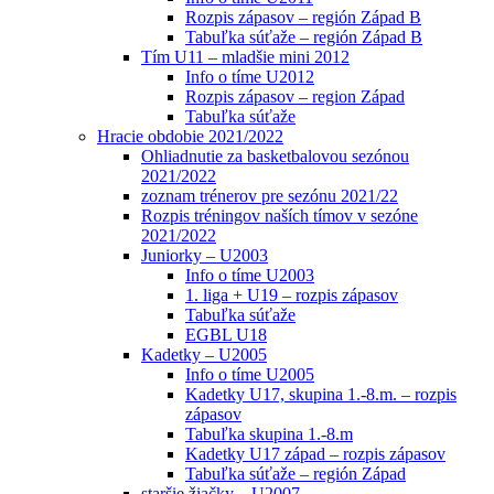
Rozpis zápasov – región Západ B
Tabuľka súťaže – región Západ B
Tím U11 – mladšie mini 2012
Info o tíme U2012
Rozpis zápasov – region Západ
Tabuľka súťaže
Hracie obdobie 2021/2022
Ohliadnutie za basketbalovou sezónou
2021/2022
zoznam trénerov pre sezónu 2021/22
Rozpis tréningov naších tímov v sezóne
2021/2022
Juniorky – U2003
Info o tíme U2003
1. liga + U19 – rozpis zápasov
Tabuľka súťaže
EGBL U18
Kadetky – U2005
Info o tíme U2005
Kadetky U17, skupina 1.-8.m. – rozpis
zápasov
Tabuľka skupina 1.-8.m
Kadetky U17 západ – rozpis zápasov
Tabuľka súťaže – región Západ
staršie žiačky – U2007