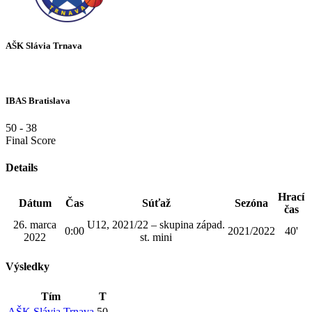
AŠK Slávia Trnava
IBAS Bratislava
50
-
38
Final Score
Details
Hrací
Dátum
Čas
Súťaž
Sezóna
čas
26. marca
U12, 2021/22 – skupina západ.
0:00
2021/2022
40'
2022
st. mini
Výsledky
Tím
T
AŠK Slávia Trnava
50