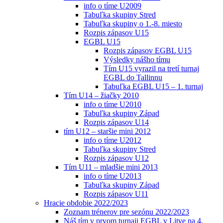
info o tíme U2009
Tabuľka skupiny Stred
Tabuľka skupiny o 1.-8. miesto
Rozpis zápasov U15
EGBL U15
Rozpis zápasov EGBL U15
Výsledky nášho tímu
Tím U15 vyrazil na tretí turnaj
EGBL do Tallinnu
Tabuľka EGBL U15 – 1. turnaj
Tím U14 – žiačky 2010
info o tíme U2010
Tabuľka skupiny Západ
Rozpis zápasov U14
tím U12 – staršie mini 2012
info o tíme U2012
Tabuľka skupiny Stred
Rozpis zápasov U12
Tím U11 – mladšie mini 2013
info o tíme U2013
Tabuľka skupiny Západ
Rozpis zápasov U11
Hracie obdobie 2022/2023
Zoznam trénerov pre sezónu 2022/2023
Náš tím v prvom turnaji EGBL v Litve na 4.