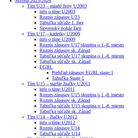
Sezóna 2025/2026
Tím U23 – mladé ženy U2003
info o tíme U2003
Rozpis zápasov U23
Tabuľka súťaže 1. ligy
Slovenský pohár žien
Tím U17 – kadetky U2009
info o tíme U2009
Rozpis zápasov U17 skupina o 1.-8. miesto
Rozpis zápasov sk. Západ
Tabuľka súťaže U17 skupina o 1.-8. miesto
Tabuľka súťaže sk. Západ
EGBL
Prehľad zápasov EGBL stage 1
Tabuľka Stage 1
Tím U15 – staršie žiačky U2011
info o tíme U2011
Rozpis zápasov U15 skupina o 1.-8. miesto
Rozpis zápasov sk. Západ
Tabuľka súťaže U15 skupina o 1.-8. miesto
Tabuľka súťaže sk. Západ
Tím U14 – žiačky U2012
info o tíme U2012
Rozpis zápasov U14
Tabuľka súťaže U14