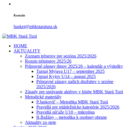
Kontakt
basket@mbkstaratura.sk
HOME
AKTUALITY
Zoznam trénerov pre sezónu 2025/2026
Rozpis tréningov 2025/26
Prípravné zápasy tímov 2025/26 – kalendár a výsledky
Turnaj Myjava U17 – september 2025
Turnaj Kyjov U14 – august 2025
Prípravné zápasy našich družstiev v sezóne
2025/2026
Zásady pre správanie aktérov v klube MBK Stará Turá
Metodické materiály
P.Jankovič – Metodika MBK Stará Turá
Pravidlá pre mládežnícke kategórie 2025/2026
Pravidlá súťaže U10 – mikroliga
B.Bažány – metodika k osobnej obrane
Aktuality zo siete