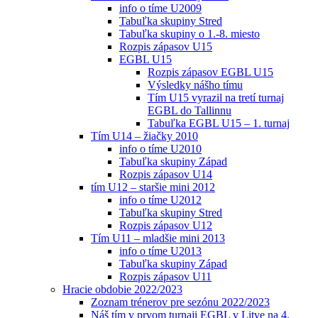
info o tíme U2009
Tabuľka skupiny Stred
Tabuľka skupiny o 1.-8. miesto
Rozpis zápasov U15
EGBL U15
Rozpis zápasov EGBL U15
Výsledky nášho tímu
Tím U15 vyrazil na tretí turnaj
EGBL do Tallinnu
Tabuľka EGBL U15 – 1. turnaj
Tím U14 – žiačky 2010
info o tíme U2010
Tabuľka skupiny Západ
Rozpis zápasov U14
tím U12 – staršie mini 2012
info o tíme U2012
Tabuľka skupiny Stred
Rozpis zápasov U12
Tím U11 – mladšie mini 2013
info o tíme U2013
Tabuľka skupiny Západ
Rozpis zápasov U11
Hracie obdobie 2022/2023
Zoznam trénerov pre sezónu 2022/2023
Náš tím v prvom turnaji EGBL v Litve na 4.