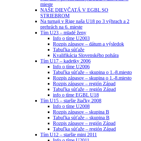
mieste
NAŠE DIEVČATÁ V EGBL SO
STRIEBROM
Na turnaji v Rige naša U18 po 3 výhrach a 2
prehrách na 6. mieste
Tím U23 – mladé ženy
Info o tíme U2003
Rozpis zápasov – dátum a výsledok
Tabuľka súťaže
Kvalifikácia Slovenského pohára
Tím U17 – kadetky 2006
Info o tíme U2006
Tabuľka súťaže – skupina o 1.-8.miesto
Rozpis zápasov – skupina o 1.-8.miesto
Rozpis zápasov – región Západ
Tabuľka súťaže – región Západ
info o tíme EGBL U18
Tím U15 – staršie žiačky 2008
Info o tíme U2008
Rozpis zápasov – skupina B
Tabuľka súťaže – skupina B
Rozpis zápasov – región Západ
Tabuľka súťaže – región Západ
Tím U12 – staršie mini 2011
Info o tíme U2011