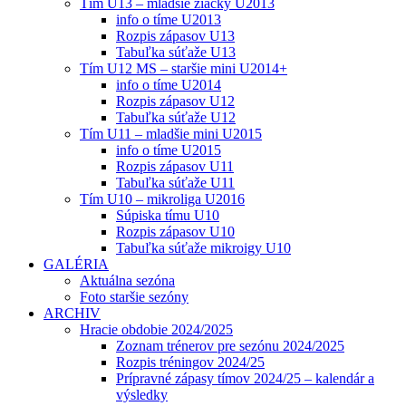
Tím U13 – mladšie žiačky U2013
info o tíme U2013
Rozpis zápasov U13
Tabuľka súťaže U13
Tím U12 MS – staršie mini U2014+
info o tíme U2014
Rozpis zápasov U12
Tabuľka súťaže U12
Tím U11 – mladšie mini U2015
info o tíme U2015
Rozpis zápasov U11
Tabuľka súťaže U11
Tím U10 – mikroliga U2016
Súpiska tímu U10
Rozpis zápasov U10
Tabuľka súťaže mikroigy U10
GALÉRIA
Aktuálna sezóna
Foto staršie sezóny
ARCHIV
Hracie obdobie 2024/2025
Zoznam trénerov pre sezónu 2024/2025
Rozpis tréningov 2024/25
Prípravné zápasy tímov 2024/25 – kalendár a
výsledky