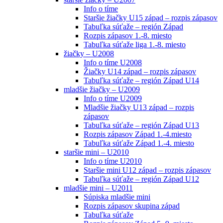
Info o tíme
Staršie žiačky U15 západ – rozpis zápasov
Tabuľka súťaže – región Západ
Rozpis zápasov 1.-8. miesto
Tabuľka súťaže liga 1.-8. miesto
žiačky – U2008
Info o tíme U2008
Žiačky U14 západ – rozpis zápasov
Tabuľka súťaže – región Západ U14
mladšie žiačky – U2009
Info o tíme U2009
Mladšie žiačky U13 západ – rozpis
zápasov
Tabuľka súťaže – región Západ U13
Rozpis zápasov Západ 1.-4.miesto
Tabuľka súťaže Západ 1.-4. miesto
staršie mini – U2010
Info o tíme U2010
Staršie mini U12 západ – rozpis zápasov
Tabuľka súťaže – región Západ U12
mladšie mini – U2011
Súpiska mladšie mini
Rozpis zápasov skupina západ
Tabuľka súťaže