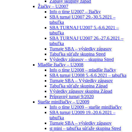
Zápasy skupiny západ
Žiačky – U2007
Info o tíme U2007 – žiačky
SBA turnaj U2007 29.-30.5.2021 –
tabuľka
SBA TURNAJ U2007 5.-6.6.2021 –
tabuľka
SBA TURNAJ U2007 26.-27.6.2021 –
tabuľka
Turnaje SBA – výsledky zápasov
Tabuľka súťaže skupina Stred
Výsledky zápasov – skupina Stred
Mladšie žiačky – U2008
Info o tíme U2008 – mladšie žiačky
SBA turnaj U2008 5.-6.6.2021 – tabuľka
Turnaje SBA – Výsledky zápasov
Tabuľka súťaže skupina Západ
Výsledky zápasov skupina Západ
Prípravný turnaj 9/2020
Staršie minižiačky – U2009
Info o tíme U2009 – staršie minižiačky
SBA turnaj U2009 19.-20.6.2021 –
tabuľka
Turnaje SBA – výsledky zápasov
st mini – tabuľka súťaže skupina Stred