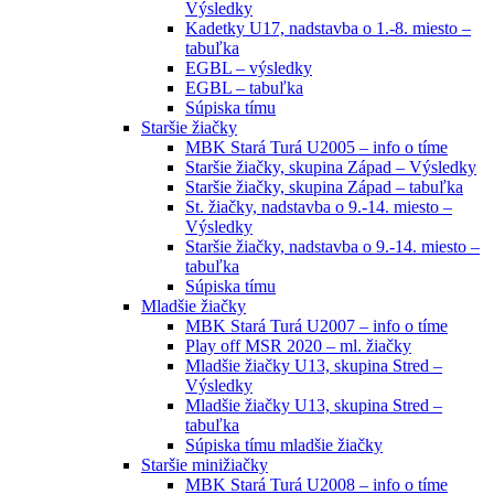
Výsledky
Kadetky U17, nadstavba o 1.-8. miesto –
tabuľka
EGBL – výsledky
EGBL – tabuľka
Súpiska tímu
Staršie žiačky
MBK Stará Turá U2005 – info o tíme
Staršie žiačky, skupina Západ – Výsledky
Staršie žiačky, skupina Západ – tabuľka
St. žiačky, nadstavba o 9.-14. miesto –
Výsledky
Staršie žiačky, nadstavba o 9.-14. miesto –
tabuľka
Súpiska tímu
Mladšie žiačky
MBK Stará Turá U2007 – info o tíme
Play off MSR 2020 – ml. žiačky
Mladšie žiačky U13, skupina Stred –
Výsledky
Mladšie žiačky U13, skupina Stred –
tabuľka
Súpiska tímu mladšie žiačky
Staršie minižiačky
MBK Stará Turá U2008 – info o tíme