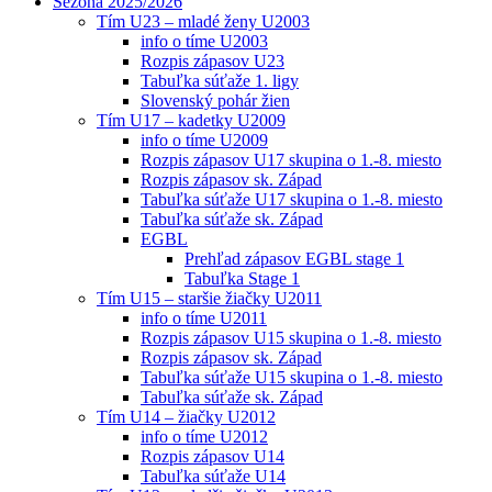
Sezóna 2025/2026
Tím U23 – mladé ženy U2003
info o tíme U2003
Rozpis zápasov U23
Tabuľka súťaže 1. ligy
Slovenský pohár žien
Tím U17 – kadetky U2009
info o tíme U2009
Rozpis zápasov U17 skupina o 1.-8. miesto
Rozpis zápasov sk. Západ
Tabuľka súťaže U17 skupina o 1.-8. miesto
Tabuľka súťaže sk. Západ
EGBL
Prehľad zápasov EGBL stage 1
Tabuľka Stage 1
Tím U15 – staršie žiačky U2011
info o tíme U2011
Rozpis zápasov U15 skupina o 1.-8. miesto
Rozpis zápasov sk. Západ
Tabuľka súťaže U15 skupina o 1.-8. miesto
Tabuľka súťaže sk. Západ
Tím U14 – žiačky U2012
info o tíme U2012
Rozpis zápasov U14
Tabuľka súťaže U14