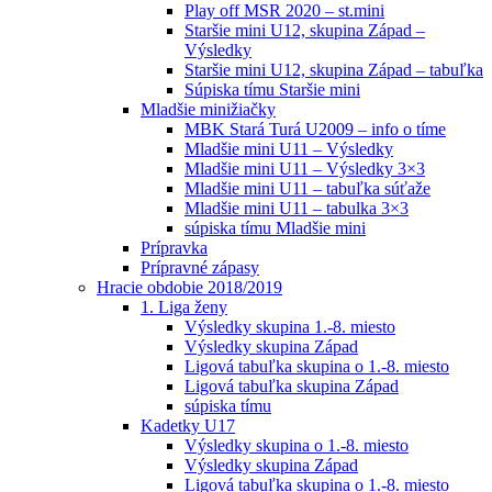
Play off MSR 2020 – st.mini
Staršie mini U12, skupina Západ –
Výsledky
Staršie mini U12, skupina Západ – tabuľka
Súpiska tímu Staršie mini
Mladšie minižiačky
MBK Stará Turá U2009 – info o tíme
Mladšie mini U11 – Výsledky
Mladšie mini U11 – Výsledky 3×3
Mladšie mini U11 – tabuľka súťaže
Mladšie mini U11 – tabulka 3×3
súpiska tímu Mladšie mini
Prípravka
Prípravné zápasy
Hracie obdobie 2018/2019
1. Liga ženy
Výsledky skupina 1.-8. miesto
Výsledky skupina Západ
Ligová tabuľka skupina o 1.-8. miesto
Ligová tabuľka skupina Západ
súpiska tímu
Kadetky U17
Výsledky skupina o 1.-8. miesto
Výsledky skupina Západ
Ligová tabuľka skupina o 1.-8. miesto