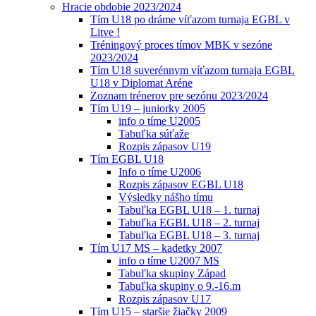
Hracie obdobie 2023/2024
Tím U18 po dráme víťazom turnaja EGBL v
Litve !
Tréningový proces tímov MBK v sezóne
2023/2024
Tím U18 suverénnym víťazom turnaja EGBL
U18 v Diplomat Aréne
Zoznam trénerov pre sezónu 2023/2024
Tím U19 – juniorky 2005
info o tíme U2005
Tabuľka súťaže
Rozpis zápasov U19
Tím EGBL U18
Info o tíme U2006
Rozpis zápasov EGBL U18
Výsledky nášho tímu
Tabuľka EGBL U18 – 1. turnaj
Tabuľka EGBL U18 – 2. turnaj
Tabuľka EGBL U18 – 3. turnaj
Tím U17 MS – kadetky 2007
info o tíme U2007 MS
Tabuľka skupiny Západ
Tabuľka skupiny o 9.-16.m
Rozpis zápasov U17
Tím U15 – staršie žiačky 2009