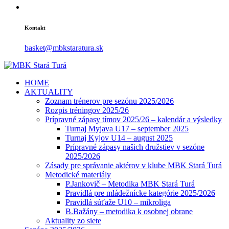
Kontakt
basket@mbkstaratura.sk
HOME
AKTUALITY
Zoznam trénerov pre sezónu 2025/2026
Rozpis tréningov 2025/26
Prípravné zápasy tímov 2025/26 – kalendár a výsledky
Turnaj Myjava U17 – september 2025
Turnaj Kyjov U14 – august 2025
Prípravné zápasy našich družstiev v sezóne
2025/2026
Zásady pre správanie aktérov v klube MBK Stará Turá
Metodické materiály
P.Jankovič – Metodika MBK Stará Turá
Pravidlá pre mládežnícke kategórie 2025/2026
Pravidlá súťaže U10 – mikroliga
B.Bažány – metodika k osobnej obrane
Aktuality zo siete