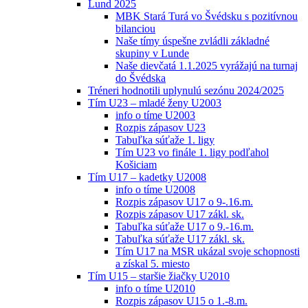
Lund 2025
MBK Stará Turá vo Švédsku s pozitívnou
bilanciou
Naše tímy úspešne zvládli základné
skupiny v Lunde
Naše dievčatá 1.1.2025 vyrážajú na turnaj
do Švédska
Tréneri hodnotili uplynulú sezónu 2024/2025
Tím U23 – mladé ženy U2003
info o tíme U2003
Rozpis zápasov U23
Tabuľka súťaže 1. ligy
Tím U23 vo finále 1. ligy podľahol
Košiciam
Tím U17 – kadetky U2008
info o tíme U2008
Rozpis zápasov U17 o 9-.16.m.
Rozpis zápasov U17 zákl. sk.
Tabuľka súťaže U17 o 9.-16.m.
Tabuľka súťaže U17 zákl. sk.
Tím U17 na MSR ukázal svoje schopnosti
a získal 5. miesto
Tím U15 – staršie žiačky U2010
info o tíme U2010
Rozpis zápasov U15 o 1.-8.m.