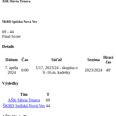
AŠK Slávia Trnava
ŠKBD Spišská Nová Ves
69
-
44
Final Score
Details
Hrací
Dátum
Čas
Súťaž
Sezóna
čas
7. apríla
U17, 2023/24 - skupina o
0:00
2023/2024
40'
2024
9.-16.m. kadetky
Výsledky
Tím
T
AŠK Slávia Trnava
69
ŠKBD Spišská Nová Ves
44