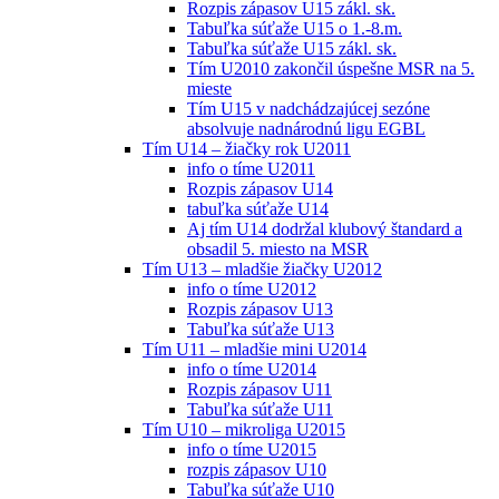
Rozpis zápasov U15 zákl. sk.
Tabuľka súťaže U15 o 1.-8.m.
Tabuľka súťaže U15 zákl. sk.
Tím U2010 zakončil úspešne MSR na 5.
mieste
Tím U15 v nadchádzajúcej sezóne
absolvuje nadnárodnú ligu EGBL
Tím U14 – žiačky rok U2011
info o tíme U2011
Rozpis zápasov U14
tabuľka súťaže U14
Aj tím U14 dodržal klubový štandard a
obsadil 5. miesto na MSR
Tím U13 – mladšie žiačky U2012
info o tíme U2012
Rozpis zápasov U13
Tabuľka súťaže U13
Tím U11 – mladšie mini U2014
info o tíme U2014
Rozpis zápasov U11
Tabuľka súťaže U11
Tím U10 – mikroliga U2015
info o tíme U2015
rozpis zápasov U10
Tabuľka súťaže U10