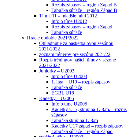
Rozpis zápasov – región Západ B
Tabuľka súťaže – región Západ B
Tím U11 – mladšie mini 2012
Info o tíme U2012
Rozpis zápasov – region Západ
Tabuľka súťaže
Hracie obdobie 2021/2022
Ohliadnutie za basketbalovou sezónou
2021/2022
zoznam trénerov pre sezónu 2021/22
Rozpis tréningov naších tímov v sezóne
2021/2022
Juniorky – U2003
Info o tíme U2003
1. liga + U19 – rozpis zápasov
Tabuľka súťaže
EGBL U18
Kadetky – U2005
Info o tíme U2005
Kadetky U17, skupina 1.-8.m. – rozpis
zápasov
Tabuľka skupina 1.-8.m
Kadetky U17 západ – rozpis zápasov
Tabuľka súťaže – región Západ
staršie žiačky – U2007