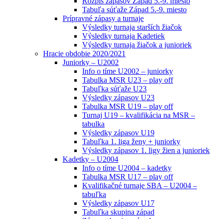
Rozpis zápasov Západ 5.-9. miesto
Tabuľa súťaže Západ 5.-9. miesto
Prípravné zápasy a turnaje
Výsledky turnaja starších žiačok
Výsledky turnaja Kadetiek
Výsledky turnaja žiačok a junioriek
Hracie obdobie 2020/2021
Juniorky – U2002
Info o tíme U2002 – juniorky
Tabulka MSR U23 – play off
Tabuľka súťaže U23
Výsledky zápasov U23
Tabulka MSR U19 – play off
Turnaj U19 – kvalifikácia na MSR –
tabulka
Výsledky zápasov U19
Tabuľka 1. liga ženy + juniorky
Výsledky zápasov 1. ligy žien a junioriek
Kadetky – U2004
Info o tíme U2004 – kadetky
Tabulka MSR U17 – play off
Kvalifikačné turnaje SBA – U2004 –
tabuľka
Výsledky zápasov U17
Tabuľka skupina západ