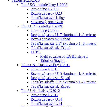
Sezóna 2025/2026
Tím U23 – mladé ženy U2003
info o tíme U2003
Rozpis zápasov U23
Tabuľka súťaže 1. ligy
Slovenský pohár žien
Tím U17 – kadetky U2009
info o tíme U2009
Rozpis zápasov U17 skupina o 1.-8. miesto
Rozpis zápasov sk. Západ
Tabuľka súťaže U17 skupina o 1.-8. miesto
Tabuľka súťaže sk. Západ
EGBL
Prehľad zápasov EGBL stage 1
Tabuľka Stage 1
Tím U15 – staršie žiačky U2011
info o tíme U2011
Rozpis zápasov U15 skupina o 1.-8. miesto
Rozpis zápasov sk. Západ
Tabuľka súťaže U15 skupina o 1.-8. miesto
Tabuľka súťaže sk. Západ
Tím U14 – žiačky U2012
info o tíme U2012
Rozpis zápasov U14
Tabuľka súťaže U14