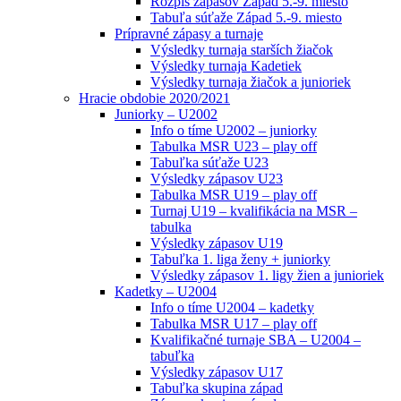
Rozpis zápasov Západ 5.-9. miesto
Tabuľa súťaže Západ 5.-9. miesto
Prípravné zápasy a turnaje
Výsledky turnaja starších žiačok
Výsledky turnaja Kadetiek
Výsledky turnaja žiačok a junioriek
Hracie obdobie 2020/2021
Juniorky – U2002
Info o tíme U2002 – juniorky
Tabulka MSR U23 – play off
Tabuľka súťaže U23
Výsledky zápasov U23
Tabulka MSR U19 – play off
Turnaj U19 – kvalifikácia na MSR –
tabulka
Výsledky zápasov U19
Tabuľka 1. liga ženy + juniorky
Výsledky zápasov 1. ligy žien a junioriek
Kadetky – U2004
Info o tíme U2004 – kadetky
Tabulka MSR U17 – play off
Kvalifikačné turnaje SBA – U2004 –
tabuľka
Výsledky zápasov U17
Tabuľka skupina západ