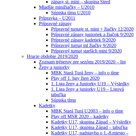
zápasy st. mini – skupina Stred
Mladšie minižiačky – U2010
Súpiska tímu U2010
Prípravka – U2011
Prípravné zápasy
Prípravné turnaje st. mini + žiačky 12/2020
Prípravné zápasy junioriek a žiačok 9/2020
Prípravné zápasy kadetiek 9/2020
Prípravný turnaj ml žiačky 9/2020
Prípravný turnaj starších mini 9/2020
Hracie obdobie 2019/2020
Zoznam trénerov pre sezónu 2019/2020 – list
Ženy a juniorky
MBK Stará Turá ženy – info o tíme
Play off 1. ligy žien 2020
1. Liga ženy a Juniorky U19 – Výsledky
1. Liga ženy a juniorky U19 – Ligová
tabuľka
Súpiska tímu
Kadetky
MBK Stará Turá U2003 – info o tíme
Play off MSR 2020 – kadetky
Kadetky U17, skupina Západ – Výsledky
Kadetky U17, skupina Západ – tabuľka
Kadetky U17, nadstavba o 1.-8.miesto –