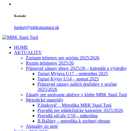
Kontakt
basket@mbkstaratura.sk
HOME
AKTUALITY
Zoznam trénerov pre sezónu 2025/2026
Rozpis tréningov 2025/26
Prípravné zápasy tímov 2025/26 – kalendár a výsledky
Turnaj Myjava U17 – september 2025
Turnaj Kyjov U14 – august 2025
Prípravné zápasy našich družstiev v sezóne
2025/2026
Zásady pre správanie aktérov v klube MBK Stará Turá
Metodické materiály
P.Jankovič – Metodika MBK Stará Turá
Pravidlá pre mládežnícke kategórie 2025/2026
Pravidlá súťaže U10 – mikroliga
B.Bažány – metodika k osobnej obrane
Aktuality zo siete