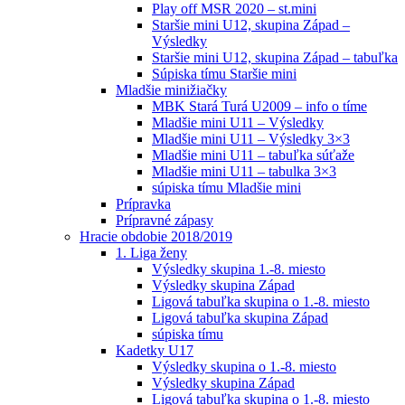
Play off MSR 2020 – st.mini
Staršie mini U12, skupina Západ –
Výsledky
Staršie mini U12, skupina Západ – tabuľka
Súpiska tímu Staršie mini
Mladšie minižiačky
MBK Stará Turá U2009 – info o tíme
Mladšie mini U11 – Výsledky
Mladšie mini U11 – Výsledky 3×3
Mladšie mini U11 – tabuľka súťaže
Mladšie mini U11 – tabulka 3×3
súpiska tímu Mladšie mini
Prípravka
Prípravné zápasy
Hracie obdobie 2018/2019
1. Liga ženy
Výsledky skupina 1.-8. miesto
Výsledky skupina Západ
Ligová tabuľka skupina o 1.-8. miesto
Ligová tabuľka skupina Západ
súpiska tímu
Kadetky U17
Výsledky skupina o 1.-8. miesto
Výsledky skupina Západ
Ligová tabuľka skupina o 1.-8. miesto