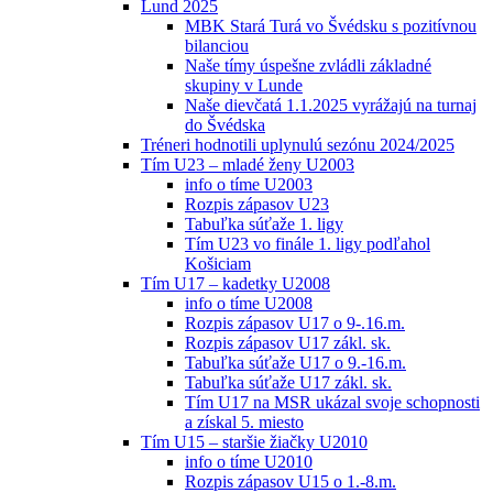
Lund 2025
MBK Stará Turá vo Švédsku s pozitívnou
bilanciou
Naše tímy úspešne zvládli základné
skupiny v Lunde
Naše dievčatá 1.1.2025 vyrážajú na turnaj
do Švédska
Tréneri hodnotili uplynulú sezónu 2024/2025
Tím U23 – mladé ženy U2003
info o tíme U2003
Rozpis zápasov U23
Tabuľka súťaže 1. ligy
Tím U23 vo finále 1. ligy podľahol
Košiciam
Tím U17 – kadetky U2008
info o tíme U2008
Rozpis zápasov U17 o 9-.16.m.
Rozpis zápasov U17 zákl. sk.
Tabuľka súťaže U17 o 9.-16.m.
Tabuľka súťaže U17 zákl. sk.
Tím U17 na MSR ukázal svoje schopnosti
a získal 5. miesto
Tím U15 – staršie žiačky U2010
info o tíme U2010
Rozpis zápasov U15 o 1.-8.m.