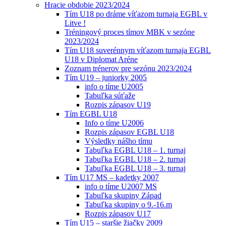
Hracie obdobie 2023/2024
Tím U18 po dráme víťazom turnaja EGBL v
Litve !
Tréningový proces tímov MBK v sezóne
2023/2024
Tím U18 suverénnym víťazom turnaja EGBL
U18 v Diplomat Aréne
Zoznam trénerov pre sezónu 2023/2024
Tím U19 – juniorky 2005
info o tíme U2005
Tabuľka súťaže
Rozpis zápasov U19
Tím EGBL U18
Info o tíme U2006
Rozpis zápasov EGBL U18
Výsledky nášho tímu
Tabuľka EGBL U18 – 1. turnaj
Tabuľka EGBL U18 – 2. turnaj
Tabuľka EGBL U18 – 3. turnaj
Tím U17 MS – kadetky 2007
info o tíme U2007 MS
Tabuľka skupiny Západ
Tabuľka skupiny o 9.-16.m
Rozpis zápasov U17
Tím U15 – staršie žiačky 2009