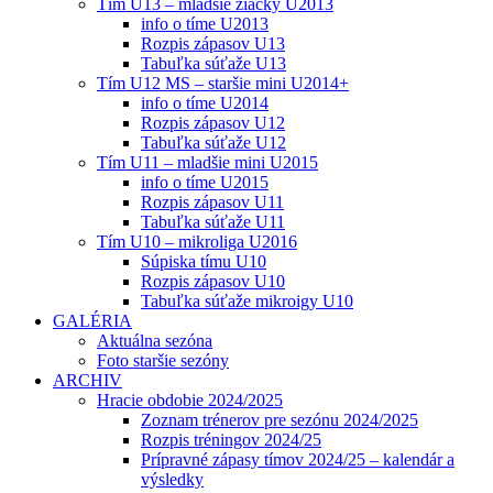
Tím U13 – mladšie žiačky U2013
info o tíme U2013
Rozpis zápasov U13
Tabuľka súťaže U13
Tím U12 MS – staršie mini U2014+
info o tíme U2014
Rozpis zápasov U12
Tabuľka súťaže U12
Tím U11 – mladšie mini U2015
info o tíme U2015
Rozpis zápasov U11
Tabuľka súťaže U11
Tím U10 – mikroliga U2016
Súpiska tímu U10
Rozpis zápasov U10
Tabuľka súťaže mikroigy U10
GALÉRIA
Aktuálna sezóna
Foto staršie sezóny
ARCHIV
Hracie obdobie 2024/2025
Zoznam trénerov pre sezónu 2024/2025
Rozpis tréningov 2024/25
Prípravné zápasy tímov 2024/25 – kalendár a
výsledky