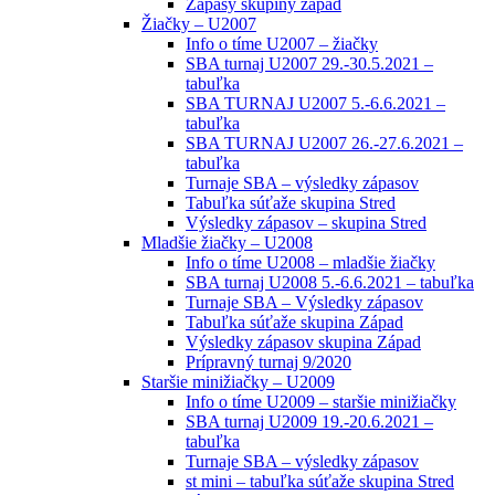
Zápasy skupiny západ
Žiačky – U2007
Info o tíme U2007 – žiačky
SBA turnaj U2007 29.-30.5.2021 –
tabuľka
SBA TURNAJ U2007 5.-6.6.2021 –
tabuľka
SBA TURNAJ U2007 26.-27.6.2021 –
tabuľka
Turnaje SBA – výsledky zápasov
Tabuľka súťaže skupina Stred
Výsledky zápasov – skupina Stred
Mladšie žiačky – U2008
Info o tíme U2008 – mladšie žiačky
SBA turnaj U2008 5.-6.6.2021 – tabuľka
Turnaje SBA – Výsledky zápasov
Tabuľka súťaže skupina Západ
Výsledky zápasov skupina Západ
Prípravný turnaj 9/2020
Staršie minižiačky – U2009
Info o tíme U2009 – staršie minižiačky
SBA turnaj U2009 19.-20.6.2021 –
tabuľka
Turnaje SBA – výsledky zápasov
st mini – tabuľka súťaže skupina Stred