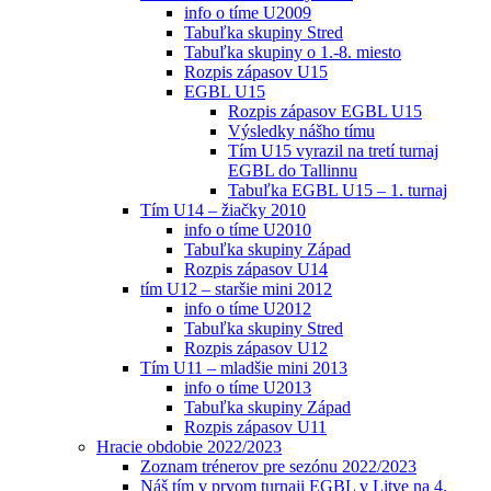
info o tíme U2009
Tabuľka skupiny Stred
Tabuľka skupiny o 1.-8. miesto
Rozpis zápasov U15
EGBL U15
Rozpis zápasov EGBL U15
Výsledky nášho tímu
Tím U15 vyrazil na tretí turnaj
EGBL do Tallinnu
Tabuľka EGBL U15 – 1. turnaj
Tím U14 – žiačky 2010
info o tíme U2010
Tabuľka skupiny Západ
Rozpis zápasov U14
tím U12 – staršie mini 2012
info o tíme U2012
Tabuľka skupiny Stred
Rozpis zápasov U12
Tím U11 – mladšie mini 2013
info o tíme U2013
Tabuľka skupiny Západ
Rozpis zápasov U11
Hracie obdobie 2022/2023
Zoznam trénerov pre sezónu 2022/2023
Náš tím v prvom turnaji EGBL v Litve na 4.