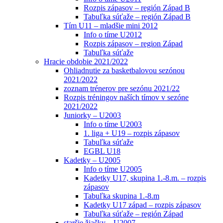
Rozpis zápasov – región Západ B
Tabuľka súťaže – región Západ B
Tím U11 – mladšie mini 2012
Info o tíme U2012
Rozpis zápasov – region Západ
Tabuľka súťaže
Hracie obdobie 2021/2022
Ohliadnutie za basketbalovou sezónou
2021/2022
zoznam trénerov pre sezónu 2021/22
Rozpis tréningov naších tímov v sezóne
2021/2022
Juniorky – U2003
Info o tíme U2003
1. liga + U19 – rozpis zápasov
Tabuľka súťaže
EGBL U18
Kadetky – U2005
Info o tíme U2005
Kadetky U17, skupina 1.-8.m. – rozpis
zápasov
Tabuľka skupina 1.-8.m
Kadetky U17 západ – rozpis zápasov
Tabuľka súťaže – región Západ
staršie žiačky – U2007