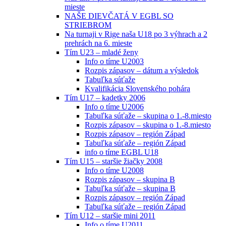
mieste
NAŠE DIEVČATÁ V EGBL SO
STRIEBROM
Na turnaji v Rige naša U18 po 3 výhrach a 2
prehrách na 6. mieste
Tím U23 – mladé ženy
Info o tíme U2003
Rozpis zápasov – dátum a výsledok
Tabuľka súťaže
Kvalifikácia Slovenského pohára
Tím U17 – kadetky 2006
Info o tíme U2006
Tabuľka súťaže – skupina o 1.-8.miesto
Rozpis zápasov – skupina o 1.-8.miesto
Rozpis zápasov – región Západ
Tabuľka súťaže – región Západ
info o tíme EGBL U18
Tím U15 – staršie žiačky 2008
Info o tíme U2008
Rozpis zápasov – skupina B
Tabuľka súťaže – skupina B
Rozpis zápasov – región Západ
Tabuľka súťaže – región Západ
Tím U12 – staršie mini 2011
Info o tíme U2011