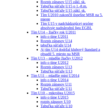
Rozpis zápasov U15 zákl. sk.
Tabuľka súťaže U15 o 1.-8.m.
Tabuľka súťaže U15 zákl. sk.
Tím U2010 zakončil úspešne MSR na 5.
mieste
Tím U15 v nadchádzajúcej sezóne
absolvuje nadnárodnú ligu EGBL
Tím U14 – žiačky rok U2011
info o tíme U2011
Rozpis zápasov U14
tabuľka súťaže U14
Aj tím U14 dodržal klubový štandard a
obsadil 5. miesto na MSR
Tím U13 – mladšie žiačky U2012
info o tíme U2012
Rozpis zápasov U13
Tabuľka súťaže U13
Tím U11 – mladšie mini U2014
info o tíme U2014
Rozpis zápasov U11
Tabuľka súťaže U11
Tím U10 – mikroliga U2015
info o tíme U2015
rozpis zápasov U10
Tabuľka súťaže U10