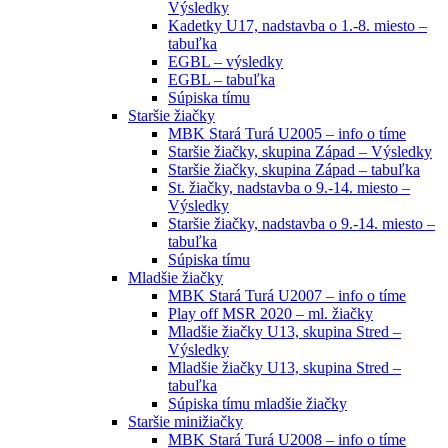
Výsledky
Kadetky U17, nadstavba o 1.-8. miesto –
tabuľka
EGBL – výsledky
EGBL – tabuľka
Súpiska tímu
Staršie žiačky
MBK Stará Turá U2005 – info o tíme
Staršie žiačky, skupina Západ – Výsledky
Staršie žiačky, skupina Západ – tabuľka
St. žiačky, nadstavba o 9.-14. miesto –
Výsledky
Staršie žiačky, nadstavba o 9.-14. miesto –
tabuľka
Súpiska tímu
Mladšie žiačky
MBK Stará Turá U2007 – info o tíme
Play off MSR 2020 – ml. žiačky
Mladšie žiačky U13, skupina Stred –
Výsledky
Mladšie žiačky U13, skupina Stred –
tabuľka
Súpiska tímu mladšie žiačky
Staršie minižiačky
MBK Stará Turá U2008 – info o tíme