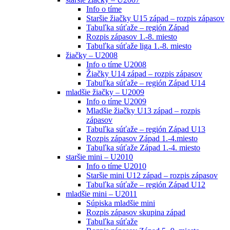
Info o tíme
Staršie žiačky U15 západ – rozpis zápasov
Tabuľka súťaže – región Západ
Rozpis zápasov 1.-8. miesto
Tabuľka súťaže liga 1.-8. miesto
žiačky – U2008
Info o tíme U2008
Žiačky U14 západ – rozpis zápasov
Tabuľka súťaže – región Západ U14
mladšie žiačky – U2009
Info o tíme U2009
Mladšie žiačky U13 západ – rozpis
zápasov
Tabuľka súťaže – región Západ U13
Rozpis zápasov Západ 1.-4.miesto
Tabuľka súťaže Západ 1.-4. miesto
staršie mini – U2010
Info o tíme U2010
Staršie mini U12 západ – rozpis zápasov
Tabuľka súťaže – región Západ U12
mladšie mini – U2011
Súpiska mladšie mini
Rozpis zápasov skupina západ
Tabuľka súťaže