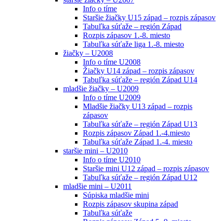
Info o tíme
Staršie žiačky U15 západ – rozpis zápasov
Tabuľka súťaže – región Západ
Rozpis zápasov 1.-8. miesto
Tabuľka súťaže liga 1.-8. miesto
žiačky – U2008
Info o tíme U2008
Žiačky U14 západ – rozpis zápasov
Tabuľka súťaže – región Západ U14
mladšie žiačky – U2009
Info o tíme U2009
Mladšie žiačky U13 západ – rozpis
zápasov
Tabuľka súťaže – región Západ U13
Rozpis zápasov Západ 1.-4.miesto
Tabuľka súťaže Západ 1.-4. miesto
staršie mini – U2010
Info o tíme U2010
Staršie mini U12 západ – rozpis zápasov
Tabuľka súťaže – región Západ U12
mladšie mini – U2011
Súpiska mladšie mini
Rozpis zápasov skupina západ
Tabuľka súťaže