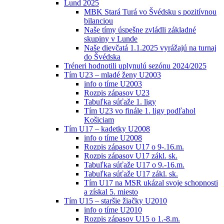
Lund 2025
MBK Stará Turá vo Švédsku s pozitívnou
bilanciou
Naše tímy úspešne zvládli základné
skupiny v Lunde
Naše dievčatá 1.1.2025 vyrážajú na turnaj
do Švédska
Tréneri hodnotili uplynulú sezónu 2024/2025
Tím U23 – mladé ženy U2003
info o tíme U2003
Rozpis zápasov U23
Tabuľka súťaže 1. ligy
Tím U23 vo finále 1. ligy podľahol
Košiciam
Tím U17 – kadetky U2008
info o tíme U2008
Rozpis zápasov U17 o 9-.16.m.
Rozpis zápasov U17 zákl. sk.
Tabuľka súťaže U17 o 9.-16.m.
Tabuľka súťaže U17 zákl. sk.
Tím U17 na MSR ukázal svoje schopnosti
a získal 5. miesto
Tím U15 – staršie žiačky U2010
info o tíme U2010
Rozpis zápasov U15 o 1.-8.m.