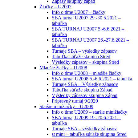
Zápasy skupiny západ
Žiačky – U2007
Info o tíme U2007 – žiačky
SBA turnaj U2007 29.-30.5.2021 –
tabuľka
SBA TURNAJ U2007 5.-6.6.2021 –
tabuľka
SBA TURNAJ U2007 26.-27.6.2021 –
tabuľka
Turnaje SBA – výsledky zápasov
Tabuľka súťaže skupina Stred
Výsledky zápasov – skupina Stred
Mladšie žiačky – U2008
Info o tíme U2008 – mladšie žiačky
SBA turnaj U2008 5.-6.6.2021 – tabuľka
Turnaje SBA – Výsledky zápasov
Tabuľka súťaže skupina Západ
Výsledky zápasov skupina Západ
Prípravný turnaj 9/2020
Staršie minižiačky – U2009
Info o tíme U2009 – staršie minižiačky
SBA turnaj U2009 19.-20.6.2021 –
tabuľka
Turnaje SBA – výsledky zápasov
st mini – tabuľka súťaže skupina Stred