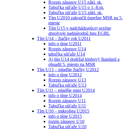
Rozpis zápasov U15 zákl. sk.
Tabuľka súťaže U15 o 1.-8.m.
Tabuľka súťaže U15 zákl. sk.
Tím U2010 zakončil úspešne MSR na 5.
mieste
Tím U15 v nadchádzajúcej sezóne
absolvuje nadnárodnú ligu EGBL
Tím U14 – žiačky rok U2011
info o tíme U2011
Rozpis zápasov U14
tabuľka súťaže U14
Aj tím U14 dodržal klubový štandard a
obsadil 5. miesto na MSR
Tím U13 – mladšie žiačky U2012
info o tíme U2012
Rozpis zápasov U13
Tabuľka súťaže U13
Tím U11 – mladšie mini U2014
info o tíme U2014
Rozpis zápasov U11
Tabuľka súťaže U11
Tím U10 – mikroliga U2015
info o tíme U2015
rozpis zápasov U10
Tabuľka súťaže U10