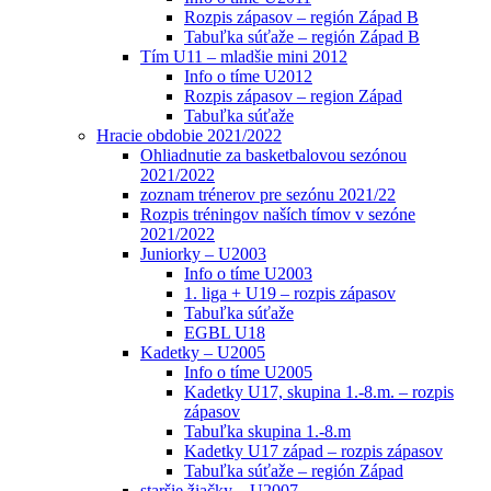
Rozpis zápasov – región Západ B
Tabuľka súťaže – región Západ B
Tím U11 – mladšie mini 2012
Info o tíme U2012
Rozpis zápasov – region Západ
Tabuľka súťaže
Hracie obdobie 2021/2022
Ohliadnutie za basketbalovou sezónou
2021/2022
zoznam trénerov pre sezónu 2021/22
Rozpis tréningov naších tímov v sezóne
2021/2022
Juniorky – U2003
Info o tíme U2003
1. liga + U19 – rozpis zápasov
Tabuľka súťaže
EGBL U18
Kadetky – U2005
Info o tíme U2005
Kadetky U17, skupina 1.-8.m. – rozpis
zápasov
Tabuľka skupina 1.-8.m
Kadetky U17 západ – rozpis zápasov
Tabuľka súťaže – región Západ
staršie žiačky – U2007