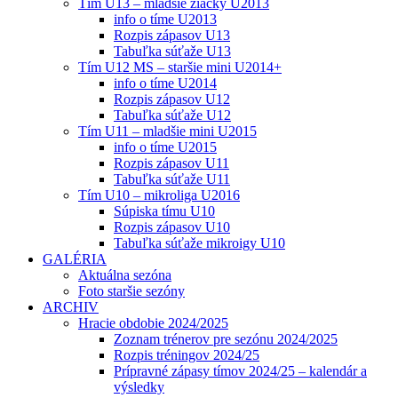
Tím U13 – mladšie žiačky U2013
info o tíme U2013
Rozpis zápasov U13
Tabuľka súťaže U13
Tím U12 MS – staršie mini U2014+
info o tíme U2014
Rozpis zápasov U12
Tabuľka súťaže U12
Tím U11 – mladšie mini U2015
info o tíme U2015
Rozpis zápasov U11
Tabuľka súťaže U11
Tím U10 – mikroliga U2016
Súpiska tímu U10
Rozpis zápasov U10
Tabuľka súťaže mikroigy U10
GALÉRIA
Aktuálna sezóna
Foto staršie sezóny
ARCHIV
Hracie obdobie 2024/2025
Zoznam trénerov pre sezónu 2024/2025
Rozpis tréningov 2024/25
Prípravné zápasy tímov 2024/25 – kalendár a
výsledky