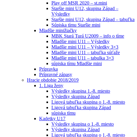
Play off MSR 2020 – st.mini
Staršie mini U12, skupina Západ –
Výsledky
Staršie mini U12, skupina Západ – tabuľka
Súpiska tímu Staršie mini
Mladšie minižiačky
MBK Stará Turá U2009 – info o tíme
Mladšie mini U11 – Výsledky
Mladšie mini U11 – Výsledky 3×3
Mladšie mini U11 – tabuľka súťaže
Mladšie mini U11 – tabulka 3×3
súpiska tímu Mladšie mini
Prípravka
Prípravné zápasy
Hracie obdobie 2018/2019
1. Liga ženy
Výsledky skupina 1.-8. miesto
Výsledky skupina Západ
Ligová tabuľka skupina o 1.-8. miesto
Ligová tabuľka skupina Západ
súpiska tímu
Kadetky U17
Výsledky skupina o 1.-8. miesto
Výsledky skupina Západ
Ligová tabuľka skupina o 1.-8. miesto