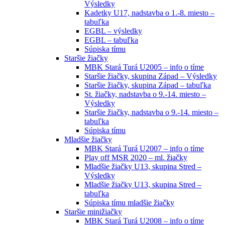
Výsledky
Kadetky U17, nadstavba o 1.-8. miesto –
tabuľka
EGBL – výsledky
EGBL – tabuľka
Súpiska tímu
Staršie žiačky
MBK Stará Turá U2005 – info o tíme
Staršie žiačky, skupina Západ – Výsledky
Staršie žiačky, skupina Západ – tabuľka
St. žiačky, nadstavba o 9.-14. miesto –
Výsledky
Staršie žiačky, nadstavba o 9.-14. miesto –
tabuľka
Súpiska tímu
Mladšie žiačky
MBK Stará Turá U2007 – info o tíme
Play off MSR 2020 – ml. žiačky
Mladšie žiačky U13, skupina Stred –
Výsledky
Mladšie žiačky U13, skupina Stred –
tabuľka
Súpiska tímu mladšie žiačky
Staršie minižiačky
MBK Stará Turá U2008 – info o tíme