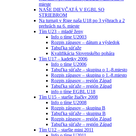
mieste
NAŠE DIEVČATÁ V EGBL SO
STRIEBROM
Na turnaji v Rige naša U18 po 3 výhrach a 2
prehrách na 6. mieste
Tím U23 – mladé ženy
Info o tíme U2003
Rozpis zápasov – dátum a výsledok
Tabuľka súťaže
Kvalifikácia Slovenského pohára
Tím U17 – kadetky 2006
Info o tíme U2006
Tabuľka súťaže – skupina o 1.-8.miesto
Rozpis zápasov – skupina o 1.-8.miesto
Rozpis zápasov – región Západ
Tabuľka súťaže – región Západ
info o tíme EGBL U18
Tím U15 – staršie žiačky 2008
Info o tíme U2008
Rozpis zápasov – skupina B
Tabuľka súťaže – skupina B
Rozpis zápasov – región Západ
Tabuľka súťaže – región Západ
Tím U12 – staršie mini 2011
Info o tíme U2011