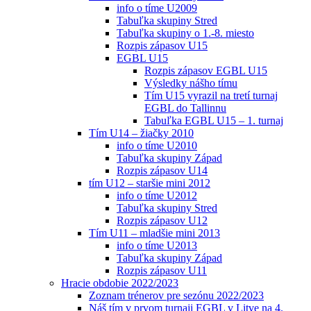
info o tíme U2009
Tabuľka skupiny Stred
Tabuľka skupiny o 1.-8. miesto
Rozpis zápasov U15
EGBL U15
Rozpis zápasov EGBL U15
Výsledky nášho tímu
Tím U15 vyrazil na tretí turnaj
EGBL do Tallinnu
Tabuľka EGBL U15 – 1. turnaj
Tím U14 – žiačky 2010
info o tíme U2010
Tabuľka skupiny Západ
Rozpis zápasov U14
tím U12 – staršie mini 2012
info o tíme U2012
Tabuľka skupiny Stred
Rozpis zápasov U12
Tím U11 – mladšie mini 2013
info o tíme U2013
Tabuľka skupiny Západ
Rozpis zápasov U11
Hracie obdobie 2022/2023
Zoznam trénerov pre sezónu 2022/2023
Náš tím v prvom turnaji EGBL v Litve na 4.