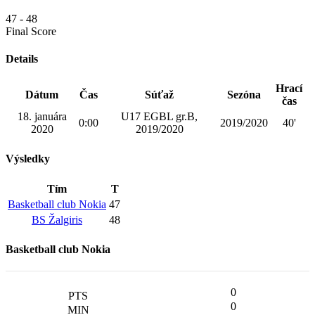
47
-
48
Final Score
Details
Hrací
Dátum
Čas
Súťaž
Sezóna
čas
18. januára
U17 EGBL gr.B,
0:00
2019/2020
40'
2020
2019/2020
Výsledky
Tím
T
Basketball club Nokia
47
BS Žalgiris
48
Basketball club Nokia
0
0