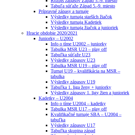
Rozpis zápasov Západ 5.-9. miesto
Tabuľa súťaže Západ 5.-9. miesto
Prípravné zápasy a turnaje
Výsledky turnaja starších žiačok
Výsledky turnaja Kadetiek
Výsledky turnaja žiačok a junioriek
Hracie obdobie 2020/2021
Juniorky – U2002
Info o tíme U2002 – juniorky
Tabulka MSR U23 – play off
Tabuľka súťaže U23
Výsledky zápasov U23
Tabulka MSR U19 – play off
Turnaj U19 – kvalifikácia na MSR –
tabulka
Výsledky zápasov U19
Tabuľka 1. liga ženy + juniorky
Výsledky zápasov 1. ligy žien a junioriek
Kadetky – U2004
Info o tíme U2004 – kadetky
Tabulka MSR U17 – play off
Kvalifikačné turnaje SBA – U2004 –
tabuľka
Výsledky zápasov U17
Tabuľka skupina západ