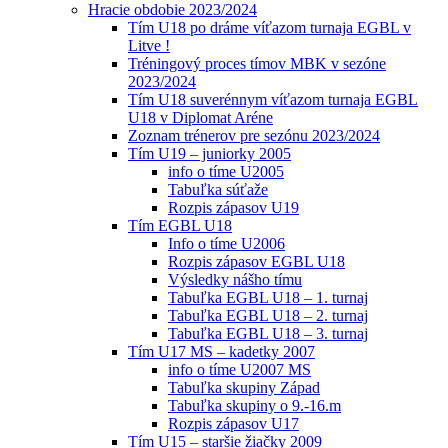
Hracie obdobie 2023/2024
Tím U18 po dráme víťazom turnaja EGBL v
Litve !
Tréningový proces tímov MBK v sezóne
2023/2024
Tím U18 suverénnym víťazom turnaja EGBL
U18 v Diplomat Aréne
Zoznam trénerov pre sezónu 2023/2024
Tím U19 – juniorky 2005
info o tíme U2005
Tabuľka súťaže
Rozpis zápasov U19
Tím EGBL U18
Info o tíme U2006
Rozpis zápasov EGBL U18
Výsledky nášho tímu
Tabuľka EGBL U18 – 1. turnaj
Tabuľka EGBL U18 – 2. turnaj
Tabuľka EGBL U18 – 3. turnaj
Tím U17 MS – kadetky 2007
info o tíme U2007 MS
Tabuľka skupiny Západ
Tabuľka skupiny o 9.-16.m
Rozpis zápasov U17
Tím U15 – staršie žiačky 2009