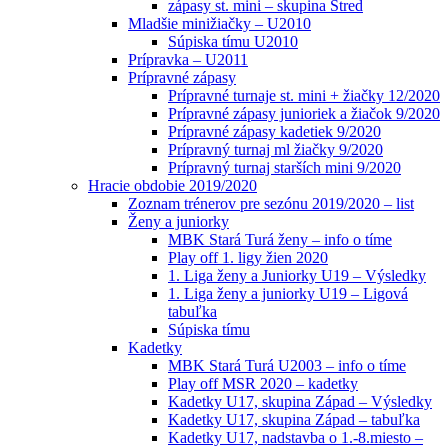
zápasy st. mini – skupina Stred
Mladšie minižiačky – U2010
Súpiska tímu U2010
Prípravka – U2011
Prípravné zápasy
Prípravné turnaje st. mini + žiačky 12/2020
Prípravné zápasy junioriek a žiačok 9/2020
Prípravné zápasy kadetiek 9/2020
Prípravný turnaj ml žiačky 9/2020
Prípravný turnaj starších mini 9/2020
Hracie obdobie 2019/2020
Zoznam trénerov pre sezónu 2019/2020 – list
Ženy a juniorky
MBK Stará Turá ženy – info o tíme
Play off 1. ligy žien 2020
1. Liga ženy a Juniorky U19 – Výsledky
1. Liga ženy a juniorky U19 – Ligová
tabuľka
Súpiska tímu
Kadetky
MBK Stará Turá U2003 – info o tíme
Play off MSR 2020 – kadetky
Kadetky U17, skupina Západ – Výsledky
Kadetky U17, skupina Západ – tabuľka
Kadetky U17, nadstavba o 1.-8.miesto –