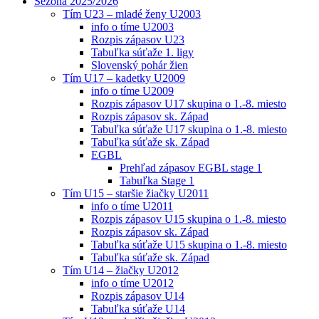
Sezóna 2025/2026
Tím U23 – mladé ženy U2003
info o tíme U2003
Rozpis zápasov U23
Tabuľka súťaže 1. ligy
Slovenský pohár žien
Tím U17 – kadetky U2009
info o tíme U2009
Rozpis zápasov U17 skupina o 1.-8. miesto
Rozpis zápasov sk. Západ
Tabuľka súťaže U17 skupina o 1.-8. miesto
Tabuľka súťaže sk. Západ
EGBL
Prehľad zápasov EGBL stage 1
Tabuľka Stage 1
Tím U15 – staršie žiačky U2011
info o tíme U2011
Rozpis zápasov U15 skupina o 1.-8. miesto
Rozpis zápasov sk. Západ
Tabuľka súťaže U15 skupina o 1.-8. miesto
Tabuľka súťaže sk. Západ
Tím U14 – žiačky U2012
info o tíme U2012
Rozpis zápasov U14
Tabuľka súťaže U14