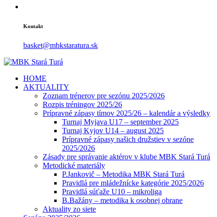
Kontakt
basket@mbkstaratura.sk
HOME
AKTUALITY
Zoznam trénerov pre sezónu 2025/2026
Rozpis tréningov 2025/26
Prípravné zápasy tímov 2025/26 – kalendár a výsledky
Turnaj Myjava U17 – september 2025
Turnaj Kyjov U14 – august 2025
Prípravné zápasy našich družstiev v sezóne
2025/2026
Zásady pre správanie aktérov v klube MBK Stará Turá
Metodické materiály
P.Jankovič – Metodika MBK Stará Turá
Pravidlá pre mládežnícke kategórie 2025/2026
Pravidlá súťaže U10 – mikroliga
B.Bažány – metodika k osobnej obrane
Aktuality zo siete