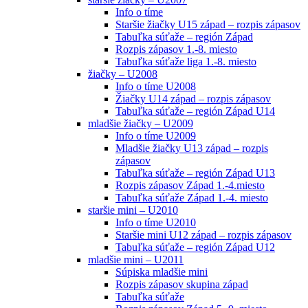
Info o tíme
Staršie žiačky U15 západ – rozpis zápasov
Tabuľka súťaže – región Západ
Rozpis zápasov 1.-8. miesto
Tabuľka súťaže liga 1.-8. miesto
žiačky – U2008
Info o tíme U2008
Žiačky U14 západ – rozpis zápasov
Tabuľka súťaže – región Západ U14
mladšie žiačky – U2009
Info o tíme U2009
Mladšie žiačky U13 západ – rozpis
zápasov
Tabuľka súťaže – región Západ U13
Rozpis zápasov Západ 1.-4.miesto
Tabuľka súťaže Západ 1.-4. miesto
staršie mini – U2010
Info o tíme U2010
Staršie mini U12 západ – rozpis zápasov
Tabuľka súťaže – región Západ U12
mladšie mini – U2011
Súpiska mladšie mini
Rozpis zápasov skupina západ
Tabuľka súťaže