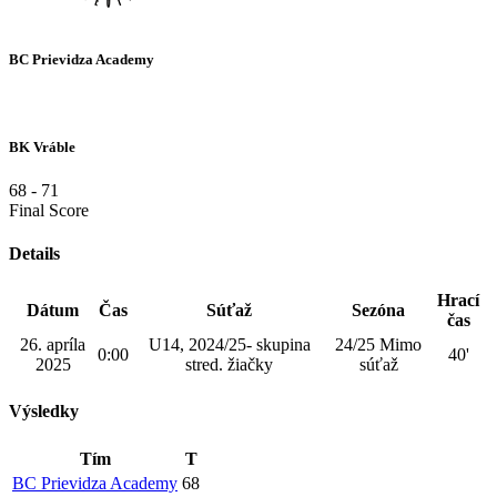
BC Prievidza Academy
BK Vráble
68
-
71
Final Score
Details
Hrací
Dátum
Čas
Súťaž
Sezóna
čas
26. apríla
U14, 2024/25- skupina
24/25 Mimo
0:00
40'
2025
stred. žiačky
súťaž
Výsledky
Tím
T
BC Prievidza Academy
68