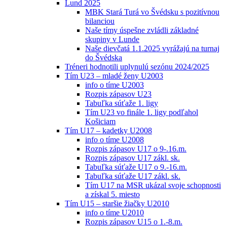
Lund 2025
MBK Stará Turá vo Švédsku s pozitívnou
bilanciou
Naše tímy úspešne zvládli základné
skupiny v Lunde
Naše dievčatá 1.1.2025 vyrážajú na turnaj
do Švédska
Tréneri hodnotili uplynulú sezónu 2024/2025
Tím U23 – mladé ženy U2003
info o tíme U2003
Rozpis zápasov U23
Tabuľka súťaže 1. ligy
Tím U23 vo finále 1. ligy podľahol
Košiciam
Tím U17 – kadetky U2008
info o tíme U2008
Rozpis zápasov U17 o 9-.16.m.
Rozpis zápasov U17 zákl. sk.
Tabuľka súťaže U17 o 9.-16.m.
Tabuľka súťaže U17 zákl. sk.
Tím U17 na MSR ukázal svoje schopnosti
a získal 5. miesto
Tím U15 – staršie žiačky U2010
info o tíme U2010
Rozpis zápasov U15 o 1.-8.m.