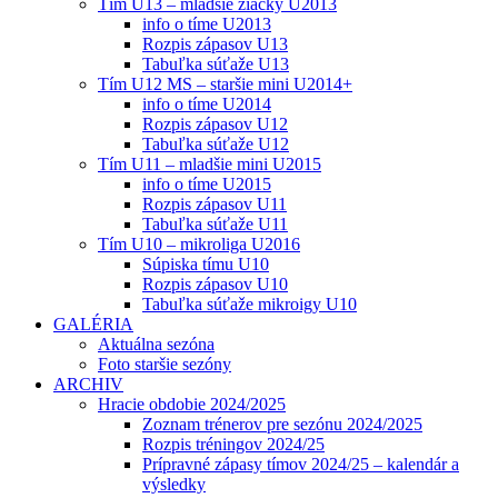
Tím U13 – mladšie žiačky U2013
info o tíme U2013
Rozpis zápasov U13
Tabuľka súťaže U13
Tím U12 MS – staršie mini U2014+
info o tíme U2014
Rozpis zápasov U12
Tabuľka súťaže U12
Tím U11 – mladšie mini U2015
info o tíme U2015
Rozpis zápasov U11
Tabuľka súťaže U11
Tím U10 – mikroliga U2016
Súpiska tímu U10
Rozpis zápasov U10
Tabuľka súťaže mikroigy U10
GALÉRIA
Aktuálna sezóna
Foto staršie sezóny
ARCHIV
Hracie obdobie 2024/2025
Zoznam trénerov pre sezónu 2024/2025
Rozpis tréningov 2024/25
Prípravné zápasy tímov 2024/25 – kalendár a
výsledky