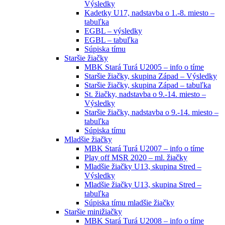
Výsledky
Kadetky U17, nadstavba o 1.-8. miesto –
tabuľka
EGBL – výsledky
EGBL – tabuľka
Súpiska tímu
Staršie žiačky
MBK Stará Turá U2005 – info o tíme
Staršie žiačky, skupina Západ – Výsledky
Staršie žiačky, skupina Západ – tabuľka
St. žiačky, nadstavba o 9.-14. miesto –
Výsledky
Staršie žiačky, nadstavba o 9.-14. miesto –
tabuľka
Súpiska tímu
Mladšie žiačky
MBK Stará Turá U2007 – info o tíme
Play off MSR 2020 – ml. žiačky
Mladšie žiačky U13, skupina Stred –
Výsledky
Mladšie žiačky U13, skupina Stred –
tabuľka
Súpiska tímu mladšie žiačky
Staršie minižiačky
MBK Stará Turá U2008 – info o tíme