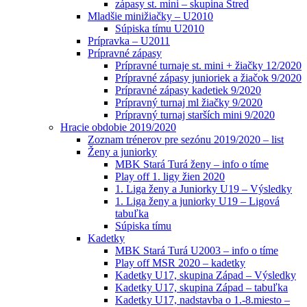
zápasy st. mini – skupina Stred
Mladšie minižiačky – U2010
Súpiska tímu U2010
Prípravka – U2011
Prípravné zápasy
Prípravné turnaje st. mini + žiačky 12/2020
Prípravné zápasy junioriek a žiačok 9/2020
Prípravné zápasy kadetiek 9/2020
Prípravný turnaj ml žiačky 9/2020
Prípravný turnaj starších mini 9/2020
Hracie obdobie 2019/2020
Zoznam trénerov pre sezónu 2019/2020 – list
Ženy a juniorky
MBK Stará Turá ženy – info o tíme
Play off 1. ligy žien 2020
1. Liga ženy a Juniorky U19 – Výsledky
1. Liga ženy a juniorky U19 – Ligová
tabuľka
Súpiska tímu
Kadetky
MBK Stará Turá U2003 – info o tíme
Play off MSR 2020 – kadetky
Kadetky U17, skupina Západ – Výsledky
Kadetky U17, skupina Západ – tabuľka
Kadetky U17, nadstavba o 1.-8.miesto –