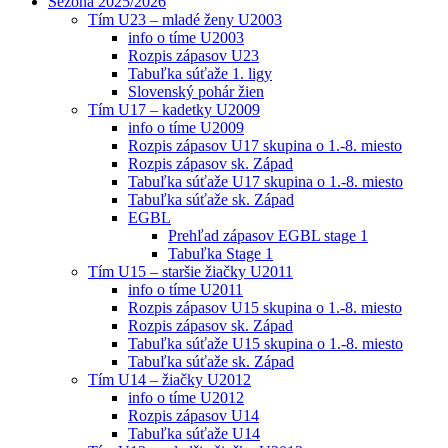
Sezóna 2025/2026
Tím U23 – mladé ženy U2003
info o tíme U2003
Rozpis zápasov U23
Tabuľka súťaže 1. ligy
Slovenský pohár žien
Tím U17 – kadetky U2009
info o tíme U2009
Rozpis zápasov U17 skupina o 1.-8. miesto
Rozpis zápasov sk. Západ
Tabuľka súťaže U17 skupina o 1.-8. miesto
Tabuľka súťaže sk. Západ
EGBL
Prehľad zápasov EGBL stage 1
Tabuľka Stage 1
Tím U15 – staršie žiačky U2011
info o tíme U2011
Rozpis zápasov U15 skupina o 1.-8. miesto
Rozpis zápasov sk. Západ
Tabuľka súťaže U15 skupina o 1.-8. miesto
Tabuľka súťaže sk. Západ
Tím U14 – žiačky U2012
info o tíme U2012
Rozpis zápasov U14
Tabuľka súťaže U14