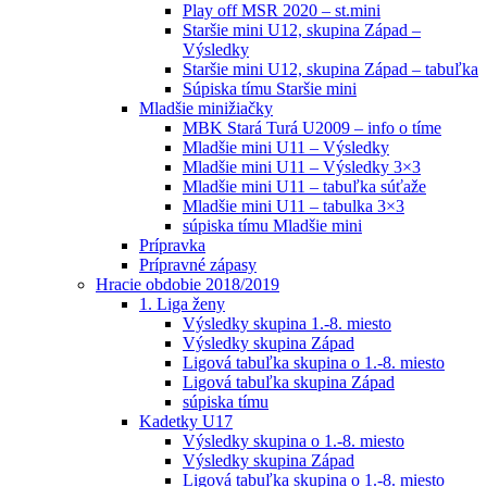
Play off MSR 2020 – st.mini
Staršie mini U12, skupina Západ –
Výsledky
Staršie mini U12, skupina Západ – tabuľka
Súpiska tímu Staršie mini
Mladšie minižiačky
MBK Stará Turá U2009 – info o tíme
Mladšie mini U11 – Výsledky
Mladšie mini U11 – Výsledky 3×3
Mladšie mini U11 – tabuľka súťaže
Mladšie mini U11 – tabulka 3×3
súpiska tímu Mladšie mini
Prípravka
Prípravné zápasy
Hracie obdobie 2018/2019
1. Liga ženy
Výsledky skupina 1.-8. miesto
Výsledky skupina Západ
Ligová tabuľka skupina o 1.-8. miesto
Ligová tabuľka skupina Západ
súpiska tímu
Kadetky U17
Výsledky skupina o 1.-8. miesto
Výsledky skupina Západ
Ligová tabuľka skupina o 1.-8. miesto