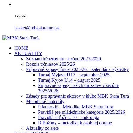
Kontakt
basket@mbkstaratura.sk
HOME
AKTUALITY
Zoznam trénerov pre sezónu 2025/2026
Rozpis tréningov 2025/26
Prípravné zápasy tímov 2025/26 – kalendár a výsledky
Turnaj Myjava U17 – september 2025
Turnaj Kyjov U14 – august 2025
Prípravné zápasy našich družstiev v sezóne
2025/2026
Zásady pre správanie aktérov v klube MBK Stará Turá
Metodické materiály
P.Jankovič – Metodika MBK Stará Turá
Pravidlá pre mládežnícke kategórie 2025/2026
Pravidlá súťaže U10 – mikroliga
B.Bažány – metodika k osobnej obrane
Aktuality zo siete