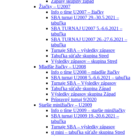
Zápasy skupiny západ
Žiačky – U2007
Info o tíme U2007 – žiačky
SBA turnaj U2007 29.-30.5.2021 –
tabuľka
SBA TURNAJ U2007 5.-6.6.2021 –
tabuľka
SBA TURNAJ U2007 26.-27.6.2021 –
tabuľka
Turnaje SBA – výsledky zápasov
Tabuľka súťaže skupina Stred
Výsledky zápasov – skupina Stred
Mladšie žiačky – U2008
Info o tíme U2008 – mladšie žiačky
SBA turnaj U2008 5.-6.6.2021 – tabuľka
Turnaje SBA – Výsledky zápasov
Tabuľka súťaže skupina Západ
Výsledky zápasov skupina Západ
Prípravný turnaj 9/2020
Staršie minižiačky – U2009
Info o tíme U2009 – staršie minižiačky
SBA turnaj U2009 19.-20.6.2021 –
tabuľka
Turnaje SBA – výsledky zápasov
st mini – tabuľka súťaže skupina Stred