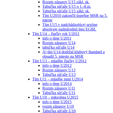
Rozpis zápasov U15 zákl. sk.
Tabuľka súťaže U15 o 1.-8.m.
Tabuľka súťaže U15 zákl. sk.
Tím U2010 zakončil úspešne MSR na 5.
mieste
Tím U15 v nadchádzajúcej sezóne
absolvuje nadnárodnú ligu EGBL
Tím U14 – žiačky rok U2011
info o tíme U2011
Rozpis zápasov U14
tabuľka súťaže U14
Aj tím U14 dodržal klubový štandard a
obsadil 5. miesto na MSR
Tím U13 – mladšie žiačky U2012
info o tíme U2012
Rozpis zápasov U13
Tabuľka súťaže U13
Tím U11 – mladšie mini U2014
info o tíme U2014
Rozpis zápasov U11
Tabuľka súťaže U11
Tím U10 – mikroliga U2015
info o tíme U2015
rozpis zápasov U10
Tabuľka súťaže U10