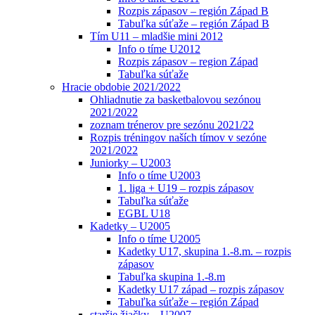
Rozpis zápasov – región Západ B
Tabuľka súťaže – región Západ B
Tím U11 – mladšie mini 2012
Info o tíme U2012
Rozpis zápasov – region Západ
Tabuľka súťaže
Hracie obdobie 2021/2022
Ohliadnutie za basketbalovou sezónou
2021/2022
zoznam trénerov pre sezónu 2021/22
Rozpis tréningov naších tímov v sezóne
2021/2022
Juniorky – U2003
Info o tíme U2003
1. liga + U19 – rozpis zápasov
Tabuľka súťaže
EGBL U18
Kadetky – U2005
Info o tíme U2005
Kadetky U17, skupina 1.-8.m. – rozpis
zápasov
Tabuľka skupina 1.-8.m
Kadetky U17 západ – rozpis zápasov
Tabuľka súťaže – región Západ
staršie žiačky – U2007