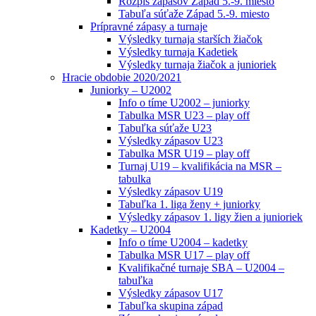
Rozpis zápasov Západ 5.-9. miesto
Tabuľa súťaže Západ 5.-9. miesto
Prípravné zápasy a turnaje
Výsledky turnaja starších žiačok
Výsledky turnaja Kadetiek
Výsledky turnaja žiačok a junioriek
Hracie obdobie 2020/2021
Juniorky – U2002
Info o tíme U2002 – juniorky
Tabulka MSR U23 – play off
Tabuľka súťaže U23
Výsledky zápasov U23
Tabulka MSR U19 – play off
Turnaj U19 – kvalifikácia na MSR –
tabulka
Výsledky zápasov U19
Tabuľka 1. liga ženy + juniorky
Výsledky zápasov 1. ligy žien a junioriek
Kadetky – U2004
Info o tíme U2004 – kadetky
Tabulka MSR U17 – play off
Kvalifikačné turnaje SBA – U2004 –
tabuľka
Výsledky zápasov U17
Tabuľka skupina západ