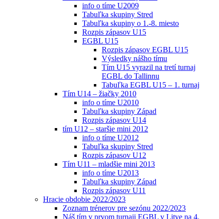
info o tíme U2009
Tabuľka skupiny Stred
Tabuľka skupiny o 1.-8. miesto
Rozpis zápasov U15
EGBL U15
Rozpis zápasov EGBL U15
Výsledky nášho tímu
Tím U15 vyrazil na tretí turnaj
EGBL do Tallinnu
Tabuľka EGBL U15 – 1. turnaj
Tím U14 – žiačky 2010
info o tíme U2010
Tabuľka skupiny Západ
Rozpis zápasov U14
tím U12 – staršie mini 2012
info o tíme U2012
Tabuľka skupiny Stred
Rozpis zápasov U12
Tím U11 – mladšie mini 2013
info o tíme U2013
Tabuľka skupiny Západ
Rozpis zápasov U11
Hracie obdobie 2022/2023
Zoznam trénerov pre sezónu 2022/2023
Náš tím v prvom turnaji EGBL v Litve na 4.