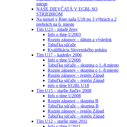
mieste
NAŠE DIEVČATÁ V EGBL SO
STRIEBROM
Na turnaji v Rige naša U18 po 3 výhrach a 2
prehrách na 6. mieste
Tím U23 – mladé ženy
Info o tíme U2003
Rozpis zápasov – dátum a výsledok
Tabuľka súťaže
Kvalifikácia Slovenského pohára
Tím U17 – kadetky 2006
Info o tíme U2006
Tabuľka súťaže – skupina o 1.-8.miesto
Rozpis zápasov – skupina o 1.-8.miesto
Rozpis zápasov – región Západ
Tabuľka súťaže – región Západ
info o tíme EGBL U18
Tím U15 – staršie žiačky 2008
Info o tíme U2008
Rozpis zápasov – skupina B
Tabuľka súťaže – skupina B
Rozpis zápasov – región Západ
Tabuľka súťaže – región Západ
Tím U12 – staršie mini 2011
Info o tíme U2011