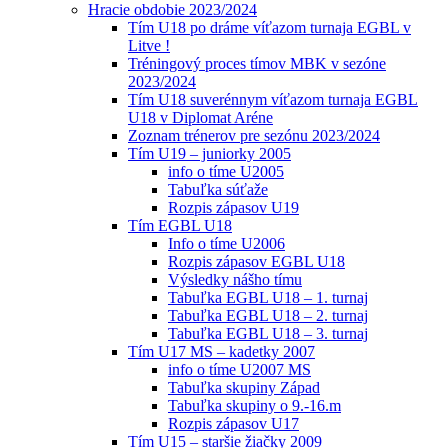
Hracie obdobie 2023/2024
Tím U18 po dráme víťazom turnaja EGBL v
Litve !
Tréningový proces tímov MBK v sezóne
2023/2024
Tím U18 suverénnym víťazom turnaja EGBL
U18 v Diplomat Aréne
Zoznam trénerov pre sezónu 2023/2024
Tím U19 – juniorky 2005
info o tíme U2005
Tabuľka súťaže
Rozpis zápasov U19
Tím EGBL U18
Info o tíme U2006
Rozpis zápasov EGBL U18
Výsledky nášho tímu
Tabuľka EGBL U18 – 1. turnaj
Tabuľka EGBL U18 – 2. turnaj
Tabuľka EGBL U18 – 3. turnaj
Tím U17 MS – kadetky 2007
info o tíme U2007 MS
Tabuľka skupiny Západ
Tabuľka skupiny o 9.-16.m
Rozpis zápasov U17
Tím U15 – staršie žiačky 2009