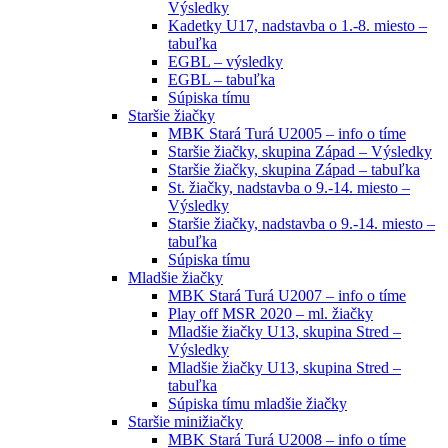
Výsledky
Kadetky U17, nadstavba o 1.-8. miesto –
tabuľka
EGBL – výsledky
EGBL – tabuľka
Súpiska tímu
Staršie žiačky
MBK Stará Turá U2005 – info o tíme
Staršie žiačky, skupina Západ – Výsledky
Staršie žiačky, skupina Západ – tabuľka
St. žiačky, nadstavba o 9.-14. miesto –
Výsledky
Staršie žiačky, nadstavba o 9.-14. miesto –
tabuľka
Súpiska tímu
Mladšie žiačky
MBK Stará Turá U2007 – info o tíme
Play off MSR 2020 – ml. žiačky
Mladšie žiačky U13, skupina Stred –
Výsledky
Mladšie žiačky U13, skupina Stred –
tabuľka
Súpiska tímu mladšie žiačky
Staršie minižiačky
MBK Stará Turá U2008 – info o tíme