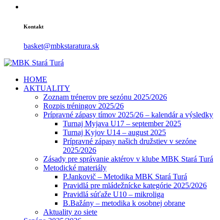
Kontakt
basket@mbkstaratura.sk
HOME
AKTUALITY
Zoznam trénerov pre sezónu 2025/2026
Rozpis tréningov 2025/26
Prípravné zápasy tímov 2025/26 – kalendár a výsledky
Turnaj Myjava U17 – september 2025
Turnaj Kyjov U14 – august 2025
Prípravné zápasy našich družstiev v sezóne
2025/2026
Zásady pre správanie aktérov v klube MBK Stará Turá
Metodické materiály
P.Jankovič – Metodika MBK Stará Turá
Pravidlá pre mládežnícke kategórie 2025/2026
Pravidlá súťaže U10 – mikroliga
B.Bažány – metodika k osobnej obrane
Aktuality zo siete