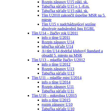
Rozpis zápasov U15 zákl. sk.
Tabuľka súťaže U15 o 1.-8.m.
Tabuľka súťaže U15 zákl. sk.
Tím U2010 zakončil úspešne MSR na 5.
mieste
Tím U15 v nadchádzajúcej sezóne
absolvuje nadnárodnú ligu EGBL
Tím U14 – žiačky rok U2011
info o tíme U2011
Rozpis zápasov U14
tabuľka súťaže U14
Aj tím U14 dodržal klubový štandard a
obsadil 5. miesto na MSR
Tím U13 – mladšie žiačky U2012
info o tíme U2012
Rozpis zápasov U13
Tabuľka súťaže U13
Tím U11 – mladšie mini U2014
info o tíme U2014
Rozpis zápasov U11
Tabuľka súťaže U11
Tím U10 – mikroliga U2015
info o tíme U2015
rozpis zápasov U10
Tabuľka súťaže U10