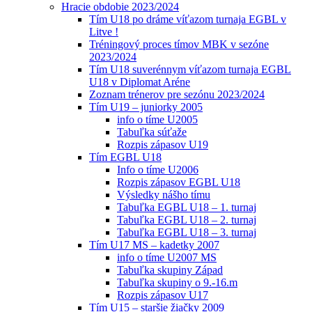
Hracie obdobie 2023/2024
Tím U18 po dráme víťazom turnaja EGBL v
Litve !
Tréningový proces tímov MBK v sezóne
2023/2024
Tím U18 suverénnym víťazom turnaja EGBL
U18 v Diplomat Aréne
Zoznam trénerov pre sezónu 2023/2024
Tím U19 – juniorky 2005
info o tíme U2005
Tabuľka súťaže
Rozpis zápasov U19
Tím EGBL U18
Info o tíme U2006
Rozpis zápasov EGBL U18
Výsledky nášho tímu
Tabuľka EGBL U18 – 1. turnaj
Tabuľka EGBL U18 – 2. turnaj
Tabuľka EGBL U18 – 3. turnaj
Tím U17 MS – kadetky 2007
info o tíme U2007 MS
Tabuľka skupiny Západ
Tabuľka skupiny o 9.-16.m
Rozpis zápasov U17
Tím U15 – staršie žiačky 2009