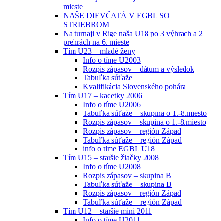
mieste
NAŠE DIEVČATÁ V EGBL SO
STRIEBROM
Na turnaji v Rige naša U18 po 3 výhrach a 2
prehrách na 6. mieste
Tím U23 – mladé ženy
Info o tíme U2003
Rozpis zápasov – dátum a výsledok
Tabuľka súťaže
Kvalifikácia Slovenského pohára
Tím U17 – kadetky 2006
Info o tíme U2006
Tabuľka súťaže – skupina o 1.-8.miesto
Rozpis zápasov – skupina o 1.-8.miesto
Rozpis zápasov – región Západ
Tabuľka súťaže – región Západ
info o tíme EGBL U18
Tím U15 – staršie žiačky 2008
Info o tíme U2008
Rozpis zápasov – skupina B
Tabuľka súťaže – skupina B
Rozpis zápasov – región Západ
Tabuľka súťaže – región Západ
Tím U12 – staršie mini 2011
Info o tíme U2011