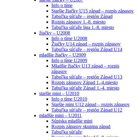
Info o tíme
Staršie žiačky U15 západ – rozpis zápasov
Tabuľka súťaže – región Západ
Rozpis zápasov 1.-8. miesto
Tabuľka súťaže liga 1.-8. miesto
žiačky – U2008
Info o tíme U2008
Žiačky U14 západ – rozpis zápasov
Tabuľka súťaže – región Západ U14
mladšie žiačky – U2009
Info o tíme U2009
Mladšie žiačky U13 západ – rozpis
zápasov
Tabuľka súťaže – región Západ U13
Rozpis zápasov Západ 1.-4.miesto
Tabuľka súťaže Západ 1.-4. miesto
staršie mini – U2010
Info o tíme U2010
Staršie mini U12 západ – rozpis zápasov
Tabuľka súťaže – región Západ U12
mladšie mini – U2011
Súpiska mladšie mini
Rozpis zápasov skupina západ
Tabuľka súťaže