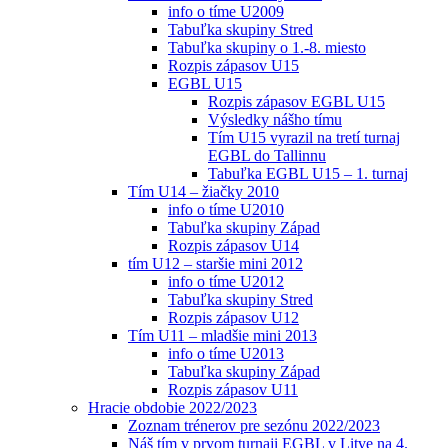
info o tíme U2009
Tabuľka skupiny Stred
Tabuľka skupiny o 1.-8. miesto
Rozpis zápasov U15
EGBL U15
Rozpis zápasov EGBL U15
Výsledky nášho tímu
Tím U15 vyrazil na tretí turnaj
EGBL do Tallinnu
Tabuľka EGBL U15 – 1. turnaj
Tím U14 – žiačky 2010
info o tíme U2010
Tabuľka skupiny Západ
Rozpis zápasov U14
tím U12 – staršie mini 2012
info o tíme U2012
Tabuľka skupiny Stred
Rozpis zápasov U12
Tím U11 – mladšie mini 2013
info o tíme U2013
Tabuľka skupiny Západ
Rozpis zápasov U11
Hracie obdobie 2022/2023
Zoznam trénerov pre sezónu 2022/2023
Náš tím v prvom turnaji EGBL v Litve na 4.