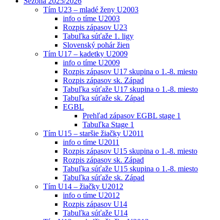
Sezóna 2025/2026
Tím U23 – mladé ženy U2003
info o tíme U2003
Rozpis zápasov U23
Tabuľka súťaže 1. ligy
Slovenský pohár žien
Tím U17 – kadetky U2009
info o tíme U2009
Rozpis zápasov U17 skupina o 1.-8. miesto
Rozpis zápasov sk. Západ
Tabuľka súťaže U17 skupina o 1.-8. miesto
Tabuľka súťaže sk. Západ
EGBL
Prehľad zápasov EGBL stage 1
Tabuľka Stage 1
Tím U15 – staršie žiačky U2011
info o tíme U2011
Rozpis zápasov U15 skupina o 1.-8. miesto
Rozpis zápasov sk. Západ
Tabuľka súťaže U15 skupina o 1.-8. miesto
Tabuľka súťaže sk. Západ
Tím U14 – žiačky U2012
info o tíme U2012
Rozpis zápasov U14
Tabuľka súťaže U14