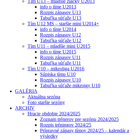
Tím U13 – mladšie žiačky U2013
info o tíme U2013
Rozpis zápasov U13
Tabuľka súťaže U13
Tím U12 MS – staršie mini U2014+
info o tíme U2014
Rozpis zápasov U12
Tabuľka súťaže U12
Tím U11 – mladšie mini U2015
info o tíme U2015
Rozpis zápasov U11
Tabuľka súťaže U11
Tím U10 – mikroliga U2016
Súpiska tímu U10
Rozpis zápasov U10
Tabuľka súťaže mikroigy U10
GALÉRIA
Aktuálna sezóna
Foto staršie sezóny
ARCHIV
Hracie obdobie 2024/2025
Zoznam trénerov pre sezónu 2024/2025
Rozpis tréningov 2024/25
Prípravné zápasy tímov 2024/25 – kalendár a
výsledky