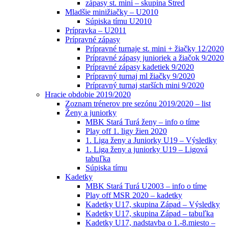
zápasy st. mini – skupina Stred
Mladšie minižiačky – U2010
Súpiska tímu U2010
Prípravka – U2011
Prípravné zápasy
Prípravné turnaje st. mini + žiačky 12/2020
Prípravné zápasy junioriek a žiačok 9/2020
Prípravné zápasy kadetiek 9/2020
Prípravný turnaj ml žiačky 9/2020
Prípravný turnaj starších mini 9/2020
Hracie obdobie 2019/2020
Zoznam trénerov pre sezónu 2019/2020 – list
Ženy a juniorky
MBK Stará Turá ženy – info o tíme
Play off 1. ligy žien 2020
1. Liga ženy a Juniorky U19 – Výsledky
1. Liga ženy a juniorky U19 – Ligová
tabuľka
Súpiska tímu
Kadetky
MBK Stará Turá U2003 – info o tíme
Play off MSR 2020 – kadetky
Kadetky U17, skupina Západ – Výsledky
Kadetky U17, skupina Západ – tabuľka
Kadetky U17, nadstavba o 1.-8.miesto –