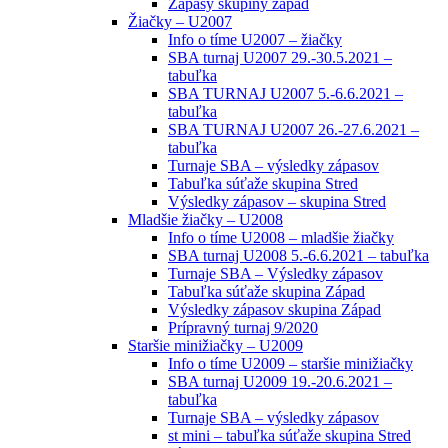
Zápasy skupiny západ
Žiačky – U2007
Info o tíme U2007 – žiačky
SBA turnaj U2007 29.-30.5.2021 –
tabuľka
SBA TURNAJ U2007 5.-6.6.2021 –
tabuľka
SBA TURNAJ U2007 26.-27.6.2021 –
tabuľka
Turnaje SBA – výsledky zápasov
Tabuľka súťaže skupina Stred
Výsledky zápasov – skupina Stred
Mladšie žiačky – U2008
Info o tíme U2008 – mladšie žiačky
SBA turnaj U2008 5.-6.6.2021 – tabuľka
Turnaje SBA – Výsledky zápasov
Tabuľka súťaže skupina Západ
Výsledky zápasov skupina Západ
Prípravný turnaj 9/2020
Staršie minižiačky – U2009
Info o tíme U2009 – staršie minižiačky
SBA turnaj U2009 19.-20.6.2021 –
tabuľka
Turnaje SBA – výsledky zápasov
st mini – tabuľka súťaže skupina Stred