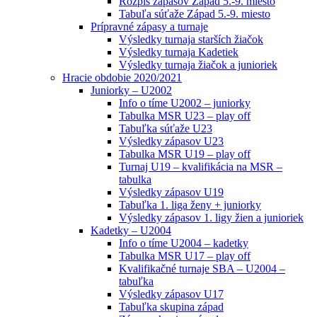
Rozpis zápasov Západ 5.-9. miesto
Tabuľa súťaže Západ 5.-9. miesto
Prípravné zápasy a turnaje
Výsledky turnaja starších žiačok
Výsledky turnaja Kadetiek
Výsledky turnaja žiačok a junioriek
Hracie obdobie 2020/2021
Juniorky – U2002
Info o tíme U2002 – juniorky
Tabulka MSR U23 – play off
Tabuľka súťaže U23
Výsledky zápasov U23
Tabulka MSR U19 – play off
Turnaj U19 – kvalifikácia na MSR –
tabulka
Výsledky zápasov U19
Tabuľka 1. liga ženy + juniorky
Výsledky zápasov 1. ligy žien a junioriek
Kadetky – U2004
Info o tíme U2004 – kadetky
Tabulka MSR U17 – play off
Kvalifikačné turnaje SBA – U2004 –
tabuľka
Výsledky zápasov U17
Tabuľka skupina západ