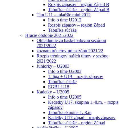
Rozpis zápasov – región Západ B
Tabuľka súťaže – región Západ B
Tím U11 – mladšie mini 2012
Info o tíme U2012
Rozpis zápasov – region Západ
Tabuľka súťaže
Hracie obdobie 2021/2022
Ohliadnutie za basketbalovou sezónou
2021/2022
zoznam trénerov pre sezónu 2021/22
Rozpis tréningov naších tímov v sezóne
2021/2022
Juniorky – U2003
Info o tíme U2003
1. liga + U19 – rozpis zápasov
Tabuľka súťaže
EGBL U18
Kadetky – U2005
Info o tíme U2005
Kadetky U17, skupina 1.-8.m. – rozpis
zápasov
Tabuľka skupina 1.-8.m
Kadetky U17 západ – rozpis zápasov
Tabuľka súťaže – región Západ
staršie žiačky – U2007