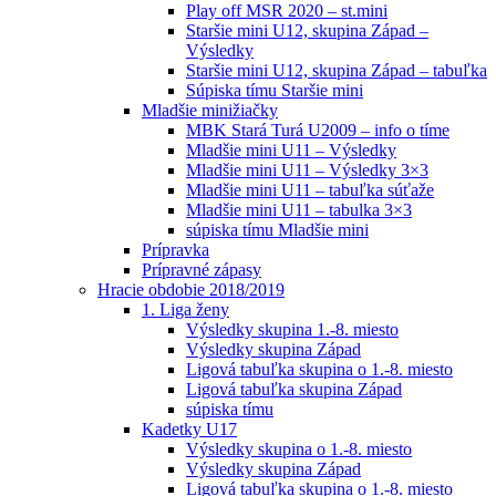
Play off MSR 2020 – st.mini
Staršie mini U12, skupina Západ –
Výsledky
Staršie mini U12, skupina Západ – tabuľka
Súpiska tímu Staršie mini
Mladšie minižiačky
MBK Stará Turá U2009 – info o tíme
Mladšie mini U11 – Výsledky
Mladšie mini U11 – Výsledky 3×3
Mladšie mini U11 – tabuľka súťaže
Mladšie mini U11 – tabulka 3×3
súpiska tímu Mladšie mini
Prípravka
Prípravné zápasy
Hracie obdobie 2018/2019
1. Liga ženy
Výsledky skupina 1.-8. miesto
Výsledky skupina Západ
Ligová tabuľka skupina o 1.-8. miesto
Ligová tabuľka skupina Západ
súpiska tímu
Kadetky U17
Výsledky skupina o 1.-8. miesto
Výsledky skupina Západ
Ligová tabuľka skupina o 1.-8. miesto