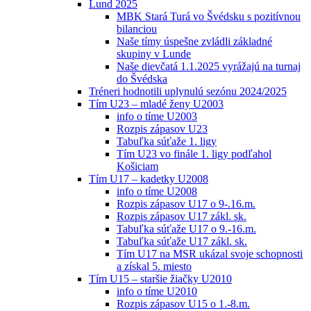
Lund 2025
MBK Stará Turá vo Švédsku s pozitívnou
bilanciou
Naše tímy úspešne zvládli základné
skupiny v Lunde
Naše dievčatá 1.1.2025 vyrážajú na turnaj
do Švédska
Tréneri hodnotili uplynulú sezónu 2024/2025
Tím U23 – mladé ženy U2003
info o tíme U2003
Rozpis zápasov U23
Tabuľka súťaže 1. ligy
Tím U23 vo finále 1. ligy podľahol
Košiciam
Tím U17 – kadetky U2008
info o tíme U2008
Rozpis zápasov U17 o 9-.16.m.
Rozpis zápasov U17 zákl. sk.
Tabuľka súťaže U17 o 9.-16.m.
Tabuľka súťaže U17 zákl. sk.
Tím U17 na MSR ukázal svoje schopnosti
a získal 5. miesto
Tím U15 – staršie žiačky U2010
info o tíme U2010
Rozpis zápasov U15 o 1.-8.m.