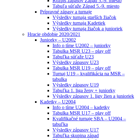
Rozpis zápasov Západ 5.-9. miesto
Tabuľa súťaže Západ 5.-9. miesto
Prípravné zápasy a turnaje
Výsledky turnaja starších žiačok
Výsledky turnaja Kadetiek
Výsledky turnaja žiačok a junioriek
Hracie obdobie 2020/2021
Juniorky – U2002
Info o tíme U2002 – juniorky
Tabulka MSR U23 – play off
Tabuľka súťaže U23
Výsledky zápasov U23
Tabulka MSR U19 – play off
Turnaj U19 – kvalifikácia na MSR –
tabulka
Výsledky zápasov U19
Tabuľka 1. liga ženy + juniorky
Výsledky zápasov 1. ligy žien a junioriek
Kadetky – U2004
Info o tíme U2004 – kadetky
Tabulka MSR U17 – play off
Kvalifikačné turnaje SBA – U2004 –
tabuľka
Výsledky zápasov U17
Tabuľka skupina západ