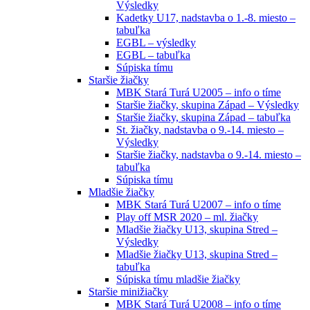
Výsledky
Kadetky U17, nadstavba o 1.-8. miesto –
tabuľka
EGBL – výsledky
EGBL – tabuľka
Súpiska tímu
Staršie žiačky
MBK Stará Turá U2005 – info o tíme
Staršie žiačky, skupina Západ – Výsledky
Staršie žiačky, skupina Západ – tabuľka
St. žiačky, nadstavba o 9.-14. miesto –
Výsledky
Staršie žiačky, nadstavba o 9.-14. miesto –
tabuľka
Súpiska tímu
Mladšie žiačky
MBK Stará Turá U2007 – info o tíme
Play off MSR 2020 – ml. žiačky
Mladšie žiačky U13, skupina Stred –
Výsledky
Mladšie žiačky U13, skupina Stred –
tabuľka
Súpiska tímu mladšie žiačky
Staršie minižiačky
MBK Stará Turá U2008 – info o tíme