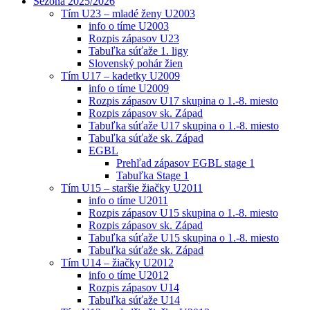
Sezóna 2025/2026
Tím U23 – mladé ženy U2003
info o tíme U2003
Rozpis zápasov U23
Tabuľka súťaže 1. ligy
Slovenský pohár žien
Tím U17 – kadetky U2009
info o tíme U2009
Rozpis zápasov U17 skupina o 1.-8. miesto
Rozpis zápasov sk. Západ
Tabuľka súťaže U17 skupina o 1.-8. miesto
Tabuľka súťaže sk. Západ
EGBL
Prehľad zápasov EGBL stage 1
Tabuľka Stage 1
Tím U15 – staršie žiačky U2011
info o tíme U2011
Rozpis zápasov U15 skupina o 1.-8. miesto
Rozpis zápasov sk. Západ
Tabuľka súťaže U15 skupina o 1.-8. miesto
Tabuľka súťaže sk. Západ
Tím U14 – žiačky U2012
info o tíme U2012
Rozpis zápasov U14
Tabuľka súťaže U14