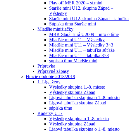
Play off MSR 2020 – st.mini
Staršie mini U12, skupina Západ –
Výsledky
Staršie mini U12, skupina Západ – tabuľka
Súpiska tímu Staršie mini
Mladšie minižiačky
MBK Stará Turá U2009 – info o tíme
Mladšie mini U11 – Výsledky
Mladšie mini U11 – Výsledky 3×3
Mladšie mini U11 – tabuľka súťaže
Mladšie mini U11 – tabulka 3×3
súpiska tímu Mladšie mini
Prípravka
Prípravné zápasy
Hracie obdobie 2018/2019
1. Liga ženy
Výsledky skupina 1.-8. miesto
Výsledky skupina Západ
Ligová tabuľka skupina o 1.-8. miesto
Ligová tabuľka skupina Západ
súpiska tímu
Kadetky U17
Výsledky skupina o 1.-8. miesto
Výsledky skupina Západ
Ligová tabuľka skupina o 1.-8. miesto