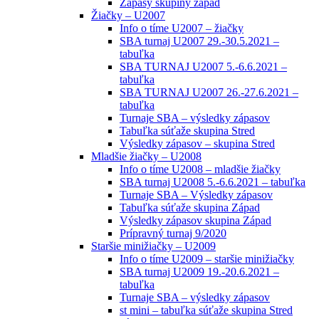
Zápasy skupiny západ
Žiačky – U2007
Info o tíme U2007 – žiačky
SBA turnaj U2007 29.-30.5.2021 –
tabuľka
SBA TURNAJ U2007 5.-6.6.2021 –
tabuľka
SBA TURNAJ U2007 26.-27.6.2021 –
tabuľka
Turnaje SBA – výsledky zápasov
Tabuľka súťaže skupina Stred
Výsledky zápasov – skupina Stred
Mladšie žiačky – U2008
Info o tíme U2008 – mladšie žiačky
SBA turnaj U2008 5.-6.6.2021 – tabuľka
Turnaje SBA – Výsledky zápasov
Tabuľka súťaže skupina Západ
Výsledky zápasov skupina Západ
Prípravný turnaj 9/2020
Staršie minižiačky – U2009
Info o tíme U2009 – staršie minižiačky
SBA turnaj U2009 19.-20.6.2021 –
tabuľka
Turnaje SBA – výsledky zápasov
st mini – tabuľka súťaže skupina Stred