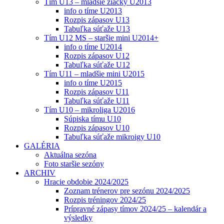
Tím U13 – mladšie žiačky U2013
info o tíme U2013
Rozpis zápasov U13
Tabuľka súťaže U13
Tím U12 MS – staršie mini U2014+
info o tíme U2014
Rozpis zápasov U12
Tabuľka súťaže U12
Tím U11 – mladšie mini U2015
info o tíme U2015
Rozpis zápasov U11
Tabuľka súťaže U11
Tím U10 – mikroliga U2016
Súpiska tímu U10
Rozpis zápasov U10
Tabuľka súťaže mikroigy U10
GALÉRIA
Aktuálna sezóna
Foto staršie sezóny
ARCHIV
Hracie obdobie 2024/2025
Zoznam trénerov pre sezónu 2024/2025
Rozpis tréningov 2024/25
Prípravné zápasy tímov 2024/25 – kalendár a
výsledky