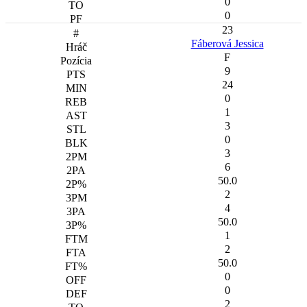
0
0
23
Fáberová Jessica
F
9
24
0
1
3
0
3
6
50.0
2
4
50.0
1
2
50.0
0
0
2