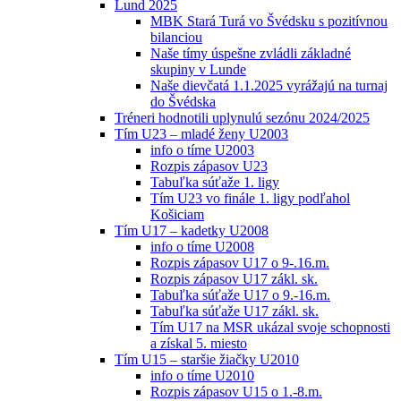
Lund 2025
MBK Stará Turá vo Švédsku s pozitívnou
bilanciou
Naše tímy úspešne zvládli základné
skupiny v Lunde
Naše dievčatá 1.1.2025 vyrážajú na turnaj
do Švédska
Tréneri hodnotili uplynulú sezónu 2024/2025
Tím U23 – mladé ženy U2003
info o tíme U2003
Rozpis zápasov U23
Tabuľka súťaže 1. ligy
Tím U23 vo finále 1. ligy podľahol
Košiciam
Tím U17 – kadetky U2008
info o tíme U2008
Rozpis zápasov U17 o 9-.16.m.
Rozpis zápasov U17 zákl. sk.
Tabuľka súťaže U17 o 9.-16.m.
Tabuľka súťaže U17 zákl. sk.
Tím U17 na MSR ukázal svoje schopnosti
a získal 5. miesto
Tím U15 – staršie žiačky U2010
info o tíme U2010
Rozpis zápasov U15 o 1.-8.m.