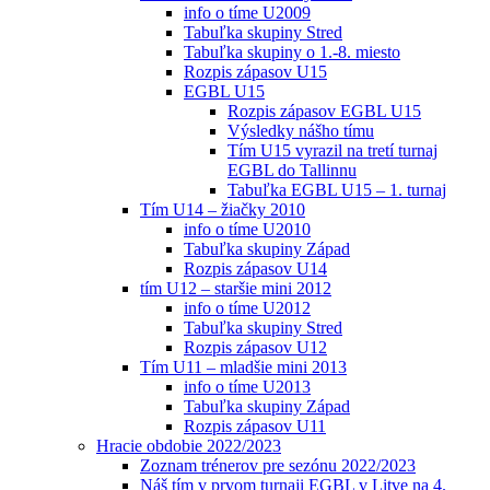
info o tíme U2009
Tabuľka skupiny Stred
Tabuľka skupiny o 1.-8. miesto
Rozpis zápasov U15
EGBL U15
Rozpis zápasov EGBL U15
Výsledky nášho tímu
Tím U15 vyrazil na tretí turnaj
EGBL do Tallinnu
Tabuľka EGBL U15 – 1. turnaj
Tím U14 – žiačky 2010
info o tíme U2010
Tabuľka skupiny Západ
Rozpis zápasov U14
tím U12 – staršie mini 2012
info o tíme U2012
Tabuľka skupiny Stred
Rozpis zápasov U12
Tím U11 – mladšie mini 2013
info o tíme U2013
Tabuľka skupiny Západ
Rozpis zápasov U11
Hracie obdobie 2022/2023
Zoznam trénerov pre sezónu 2022/2023
Náš tím v prvom turnaji EGBL v Litve na 4.