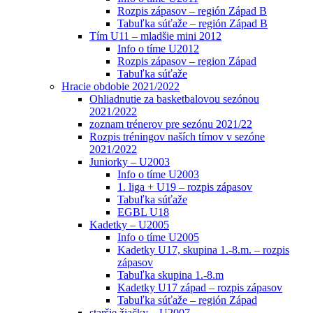
Rozpis zápasov – región Západ B
Tabuľka súťaže – región Západ B
Tím U11 – mladšie mini 2012
Info o tíme U2012
Rozpis zápasov – region Západ
Tabuľka súťaže
Hracie obdobie 2021/2022
Ohliadnutie za basketbalovou sezónou
2021/2022
zoznam trénerov pre sezónu 2021/22
Rozpis tréningov naších tímov v sezóne
2021/2022
Juniorky – U2003
Info o tíme U2003
1. liga + U19 – rozpis zápasov
Tabuľka súťaže
EGBL U18
Kadetky – U2005
Info o tíme U2005
Kadetky U17, skupina 1.-8.m. – rozpis
zápasov
Tabuľka skupina 1.-8.m
Kadetky U17 západ – rozpis zápasov
Tabuľka súťaže – región Západ
staršie žiačky – U2007