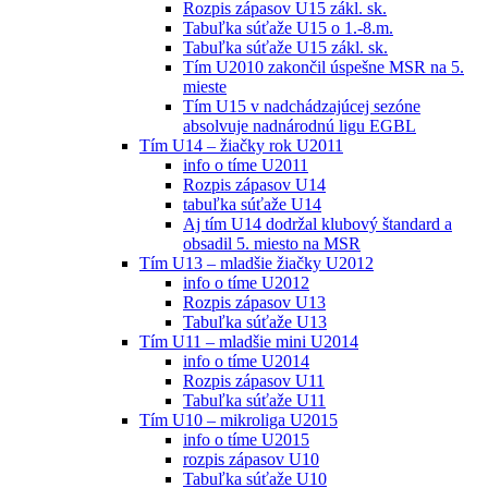
Rozpis zápasov U15 zákl. sk.
Tabuľka súťaže U15 o 1.-8.m.
Tabuľka súťaže U15 zákl. sk.
Tím U2010 zakončil úspešne MSR na 5.
mieste
Tím U15 v nadchádzajúcej sezóne
absolvuje nadnárodnú ligu EGBL
Tím U14 – žiačky rok U2011
info o tíme U2011
Rozpis zápasov U14
tabuľka súťaže U14
Aj tím U14 dodržal klubový štandard a
obsadil 5. miesto na MSR
Tím U13 – mladšie žiačky U2012
info o tíme U2012
Rozpis zápasov U13
Tabuľka súťaže U13
Tím U11 – mladšie mini U2014
info o tíme U2014
Rozpis zápasov U11
Tabuľka súťaže U11
Tím U10 – mikroliga U2015
info o tíme U2015
rozpis zápasov U10
Tabuľka súťaže U10