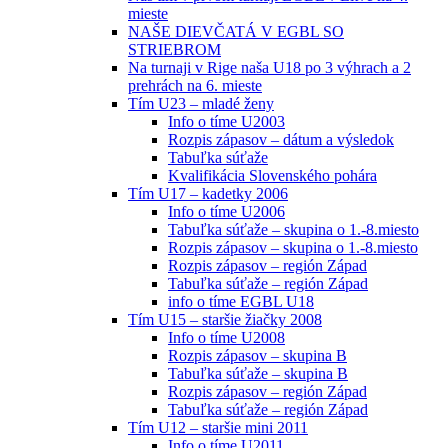
mieste
NAŠE DIEVČATÁ V EGBL SO
STRIEBROM
Na turnaji v Rige naša U18 po 3 výhrach a 2
prehrách na 6. mieste
Tím U23 – mladé ženy
Info o tíme U2003
Rozpis zápasov – dátum a výsledok
Tabuľka súťaže
Kvalifikácia Slovenského pohára
Tím U17 – kadetky 2006
Info o tíme U2006
Tabuľka súťaže – skupina o 1.-8.miesto
Rozpis zápasov – skupina o 1.-8.miesto
Rozpis zápasov – región Západ
Tabuľka súťaže – región Západ
info o tíme EGBL U18
Tím U15 – staršie žiačky 2008
Info o tíme U2008
Rozpis zápasov – skupina B
Tabuľka súťaže – skupina B
Rozpis zápasov – región Západ
Tabuľka súťaže – región Západ
Tím U12 – staršie mini 2011
Info o tíme U2011