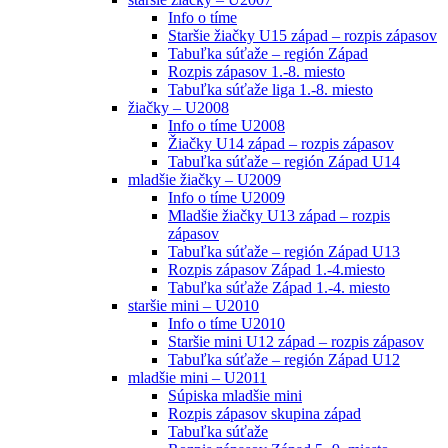
Info o tíme
Staršie žiačky U15 západ – rozpis zápasov
Tabuľka súťaže – región Západ
Rozpis zápasov 1.-8. miesto
Tabuľka súťaže liga 1.-8. miesto
žiačky – U2008
Info o tíme U2008
Žiačky U14 západ – rozpis zápasov
Tabuľka súťaže – región Západ U14
mladšie žiačky – U2009
Info o tíme U2009
Mladšie žiačky U13 západ – rozpis
zápasov
Tabuľka súťaže – región Západ U13
Rozpis zápasov Západ 1.-4.miesto
Tabuľka súťaže Západ 1.-4. miesto
staršie mini – U2010
Info o tíme U2010
Staršie mini U12 západ – rozpis zápasov
Tabuľka súťaže – región Západ U12
mladšie mini – U2011
Súpiska mladšie mini
Rozpis zápasov skupina západ
Tabuľka súťaže