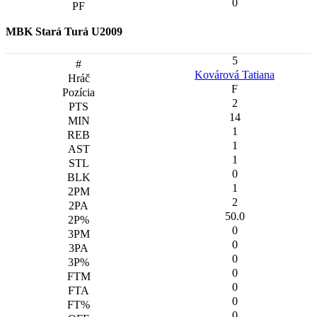
0
MBK Stará Turá U2009
5
Kovárová Tatiana
F
2
14
1
1
1
0
1
2
50.0
0
0
0
0
0
0
0