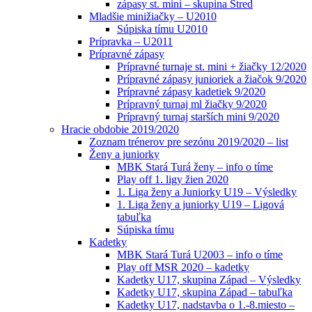
zápasy st. mini – skupina Stred
Mladšie minižiačky – U2010
Súpiska tímu U2010
Prípravka – U2011
Prípravné zápasy
Prípravné turnaje st. mini + žiačky 12/2020
Prípravné zápasy junioriek a žiačok 9/2020
Prípravné zápasy kadetiek 9/2020
Prípravný turnaj ml žiačky 9/2020
Prípravný turnaj starších mini 9/2020
Hracie obdobie 2019/2020
Zoznam trénerov pre sezónu 2019/2020 – list
Ženy a juniorky
MBK Stará Turá ženy – info o tíme
Play off 1. ligy žien 2020
1. Liga ženy a Juniorky U19 – Výsledky
1. Liga ženy a juniorky U19 – Ligová
tabuľka
Súpiska tímu
Kadetky
MBK Stará Turá U2003 – info o tíme
Play off MSR 2020 – kadetky
Kadetky U17, skupina Západ – Výsledky
Kadetky U17, skupina Západ – tabuľka
Kadetky U17, nadstavba o 1.-8.miesto –