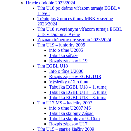
Hracie obdobie 2023/2024
Tím U18 po dráme víťazom turnaja EGBL v
Litve !
Tréningový proces tímov MBK v sezóne
2023/2024
Tím U18 suverénnym víťazom turnaja EGBL
U18 v Diplomat Aréne
Zoznam trénerov pre sezónu 2023/2024
Tím U19 – juniorky 2005
info o tíme U2005
Tabuľka súťaže
Rozpis zápasov U19
Tím EGBL U18
Info o tíme U2006
Rozpis zápasov EGBL U18
Výsledky nášho tímu
Tabuľka EGBL U18 – 1. turnaj
Tabuľka EGBL U18 – 2. turnaj
Tabuľka EGBL U18 – 3. turnaj
Tím U17 MS – kadetky 2007
info o tíme U2007 MS
Tabuľka skupiny Západ
Tabuľka skupiny o 9.-16.m
Rozpis zápasov U17
Tím U15 – staršie žiačky 2009