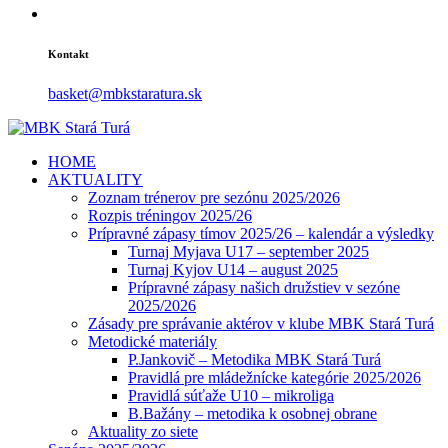
Kontakt
basket@mbkstaratura.sk
HOME
AKTUALITY
Zoznam trénerov pre sezónu 2025/2026
Rozpis tréningov 2025/26
Prípravné zápasy tímov 2025/26 – kalendár a výsledky
Turnaj Myjava U17 – september 2025
Turnaj Kyjov U14 – august 2025
Prípravné zápasy našich družstiev v sezóne
2025/2026
Zásady pre správanie aktérov v klube MBK Stará Turá
Metodické materiály
P.Jankovič – Metodika MBK Stará Turá
Pravidlá pre mládežnícke kategórie 2025/2026
Pravidlá súťaže U10 – mikroliga
B.Bažány – metodika k osobnej obrane
Aktuality zo siete