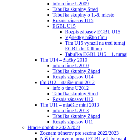
info o tíme U2009
Tabuľka skupiny Stred
Tabuľka skupiny o 1.-8. miesto
Rozpis zápasov U15
EGBL U15
Rozpis zápasov EGBL U15
Výsledky nášho tímu
Tím U15 vyrazil na tretí turnaj
EGBL do Tallinnu
Tabuľka EGBL U15 – 1. turnaj
Tím U14 – žiačky 2010
info o tíme U2010
Tabuľka skupiny Západ
Rozpis zápasov U14
tím U12 – staršie mini 2012
info o tíme U2012
Tabuľka skupiny Stred
Rozpis zápasov U12
Tím U11 – mladšie mini 2013
info o tíme U2013
Tabuľka skupiny Západ
Rozpis zápasov U11
Hracie obdobie 2022/2023
Zoznam trénerov pre sezónu 2022/2023
Náš tím v prvom turnaji EGBL v Litve na 4.