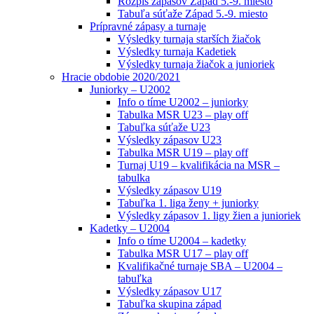
Rozpis zápasov Západ 5.-9. miesto
Tabuľa súťaže Západ 5.-9. miesto
Prípravné zápasy a turnaje
Výsledky turnaja starších žiačok
Výsledky turnaja Kadetiek
Výsledky turnaja žiačok a junioriek
Hracie obdobie 2020/2021
Juniorky – U2002
Info o tíme U2002 – juniorky
Tabulka MSR U23 – play off
Tabuľka súťaže U23
Výsledky zápasov U23
Tabulka MSR U19 – play off
Turnaj U19 – kvalifikácia na MSR –
tabulka
Výsledky zápasov U19
Tabuľka 1. liga ženy + juniorky
Výsledky zápasov 1. ligy žien a junioriek
Kadetky – U2004
Info o tíme U2004 – kadetky
Tabulka MSR U17 – play off
Kvalifikačné turnaje SBA – U2004 –
tabuľka
Výsledky zápasov U17
Tabuľka skupina západ