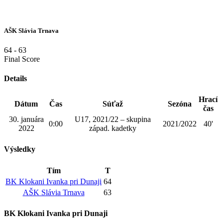
AŠK Slávia Trnava
64
-
63
Final Score
Details
Hrací
Dátum
Čas
Súťaž
Sezóna
čas
30. januára
U17, 2021/22 – skupina
0:00
2021/2022
40'
2022
západ. kadetky
Výsledky
Tím
T
BK Klokani Ivanka pri Dunaji
64
AŠK Slávia Trnava
63
BK Klokani Ivanka pri Dunaji