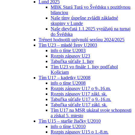
Lund 2025
MBK Stará Turá vo Švédsku s pozitívnou
bilanciou
Naše tímy úspešne zvládli základné
skupiny v Lunde
Naše dievčatá 1.1.2025 vyrážajú na turnaj
do Švédska
Tréneri hodnotili uplynulú sezónu 2024/2025
Tím U23 – mladé ženy U2003
info o tíme U2003
Rozpis zápasov U23
Tabuľka súťaže 1. ligy
Tím U23 vo finále 1. ligy podľahol
Košiciam
Tím U17 – kadetky U2008
info o tíme U2008
Rozpis zápasov U17 o 9-.16.m.
Rozpis zápasov U17 zákl. sk.
Tabuľka súťaže U17 o 9.-16.m.
Tabuľka súťaže U17 zákl. sk.
Tím U17 na MSR ukázal svoje schopnosti
a získal 5. miesto
Tím U15 – staršie žiačky U2010
info o tíme U2010
Rozpis zápasov U15 o 1.-8.m.