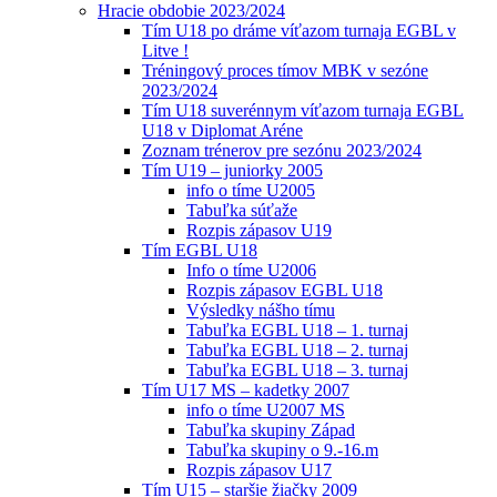
Hracie obdobie 2023/2024
Tím U18 po dráme víťazom turnaja EGBL v
Litve !
Tréningový proces tímov MBK v sezóne
2023/2024
Tím U18 suverénnym víťazom turnaja EGBL
U18 v Diplomat Aréne
Zoznam trénerov pre sezónu 2023/2024
Tím U19 – juniorky 2005
info o tíme U2005
Tabuľka súťaže
Rozpis zápasov U19
Tím EGBL U18
Info o tíme U2006
Rozpis zápasov EGBL U18
Výsledky nášho tímu
Tabuľka EGBL U18 – 1. turnaj
Tabuľka EGBL U18 – 2. turnaj
Tabuľka EGBL U18 – 3. turnaj
Tím U17 MS – kadetky 2007
info o tíme U2007 MS
Tabuľka skupiny Západ
Tabuľka skupiny o 9.-16.m
Rozpis zápasov U17
Tím U15 – staršie žiačky 2009