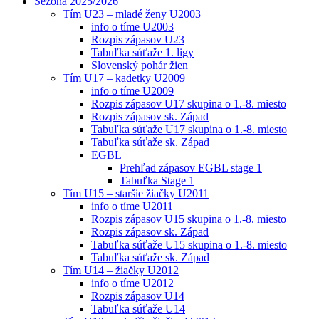
Sezóna 2025/2026
Tím U23 – mladé ženy U2003
info o tíme U2003
Rozpis zápasov U23
Tabuľka súťaže 1. ligy
Slovenský pohár žien
Tím U17 – kadetky U2009
info o tíme U2009
Rozpis zápasov U17 skupina o 1.-8. miesto
Rozpis zápasov sk. Západ
Tabuľka súťaže U17 skupina o 1.-8. miesto
Tabuľka súťaže sk. Západ
EGBL
Prehľad zápasov EGBL stage 1
Tabuľka Stage 1
Tím U15 – staršie žiačky U2011
info o tíme U2011
Rozpis zápasov U15 skupina o 1.-8. miesto
Rozpis zápasov sk. Západ
Tabuľka súťaže U15 skupina o 1.-8. miesto
Tabuľka súťaže sk. Západ
Tím U14 – žiačky U2012
info o tíme U2012
Rozpis zápasov U14
Tabuľka súťaže U14