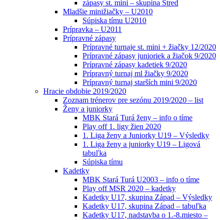
zápasy st. mini – skupina Stred
Mladšie minižiačky – U2010
Súpiska tímu U2010
Prípravka – U2011
Prípravné zápasy
Prípravné turnaje st. mini + žiačky 12/2020
Prípravné zápasy junioriek a žiačok 9/2020
Prípravné zápasy kadetiek 9/2020
Prípravný turnaj ml žiačky 9/2020
Prípravný turnaj starších mini 9/2020
Hracie obdobie 2019/2020
Zoznam trénerov pre sezónu 2019/2020 – list
Ženy a juniorky
MBK Stará Turá ženy – info o tíme
Play off 1. ligy žien 2020
1. Liga ženy a Juniorky U19 – Výsledky
1. Liga ženy a juniorky U19 – Ligová
tabuľka
Súpiska tímu
Kadetky
MBK Stará Turá U2003 – info o tíme
Play off MSR 2020 – kadetky
Kadetky U17, skupina Západ – Výsledky
Kadetky U17, skupina Západ – tabuľka
Kadetky U17, nadstavba o 1.-8.miesto –