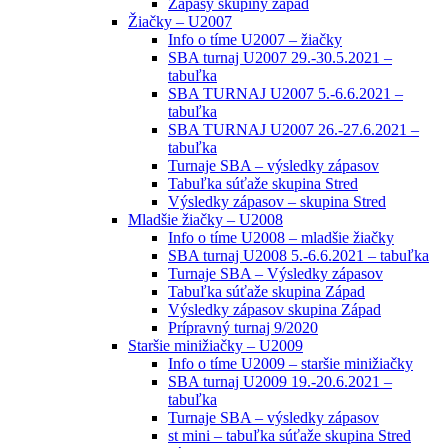
Zápasy skupiny západ
Žiačky – U2007
Info o tíme U2007 – žiačky
SBA turnaj U2007 29.-30.5.2021 –
tabuľka
SBA TURNAJ U2007 5.-6.6.2021 –
tabuľka
SBA TURNAJ U2007 26.-27.6.2021 –
tabuľka
Turnaje SBA – výsledky zápasov
Tabuľka súťaže skupina Stred
Výsledky zápasov – skupina Stred
Mladšie žiačky – U2008
Info o tíme U2008 – mladšie žiačky
SBA turnaj U2008 5.-6.6.2021 – tabuľka
Turnaje SBA – Výsledky zápasov
Tabuľka súťaže skupina Západ
Výsledky zápasov skupina Západ
Prípravný turnaj 9/2020
Staršie minižiačky – U2009
Info o tíme U2009 – staršie minižiačky
SBA turnaj U2009 19.-20.6.2021 –
tabuľka
Turnaje SBA – výsledky zápasov
st mini – tabuľka súťaže skupina Stred