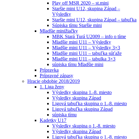
Play off MSR 2020 – st.mini
Staršie mini U12, skupina Západ –
Výsledky
Staršie mini U12, skupina Západ – tabuľka
Súpiska tímu Staršie mini
Mladšie minižiačky
MBK Stará Turá U2009 – info o tíme
Mladšie mini U11 – Výsledky
Mladšie mini U11 – Výsledky 3×3
Mladšie mini U11 – tabuľka súťaže
Mladšie mini U11 – tabulka 3×3
súpiska tímu Mladšie mini
Prípravka
Prípravné zápasy
Hracie obdobie 2018/2019
1. Liga ženy
Výsledky skupina 1.-8. miesto
Výsledky skupina Západ
Ligová tabuľka skupina o 1.-8. miesto
Ligová tabuľka skupina Západ
súpiska tímu
Kadetky U17
Výsledky skupina o 1.-8. miesto
Výsledky skupina Západ
Ligová tabuľka skupina o 1.-8. miesto