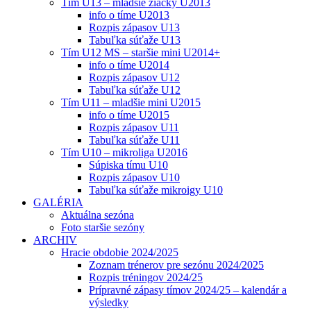
Tím U13 – mladšie žiačky U2013
info o tíme U2013
Rozpis zápasov U13
Tabuľka súťaže U13
Tím U12 MS – staršie mini U2014+
info o tíme U2014
Rozpis zápasov U12
Tabuľka súťaže U12
Tím U11 – mladšie mini U2015
info o tíme U2015
Rozpis zápasov U11
Tabuľka súťaže U11
Tím U10 – mikroliga U2016
Súpiska tímu U10
Rozpis zápasov U10
Tabuľka súťaže mikroigy U10
GALÉRIA
Aktuálna sezóna
Foto staršie sezóny
ARCHIV
Hracie obdobie 2024/2025
Zoznam trénerov pre sezónu 2024/2025
Rozpis tréningov 2024/25
Prípravné zápasy tímov 2024/25 – kalendár a
výsledky