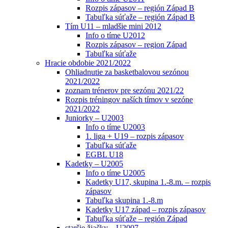
Rozpis zápasov – región Západ B
Tabuľka súťaže – región Západ B
Tím U11 – mladšie mini 2012
Info o tíme U2012
Rozpis zápasov – region Západ
Tabuľka súťaže
Hracie obdobie 2021/2022
Ohliadnutie za basketbalovou sezónou
2021/2022
zoznam trénerov pre sezónu 2021/22
Rozpis tréningov naších tímov v sezóne
2021/2022
Juniorky – U2003
Info o tíme U2003
1. liga + U19 – rozpis zápasov
Tabuľka súťaže
EGBL U18
Kadetky – U2005
Info o tíme U2005
Kadetky U17, skupina 1.-8.m. – rozpis
zápasov
Tabuľka skupina 1.-8.m
Kadetky U17 západ – rozpis zápasov
Tabuľka súťaže – región Západ
staršie žiačky – U2007