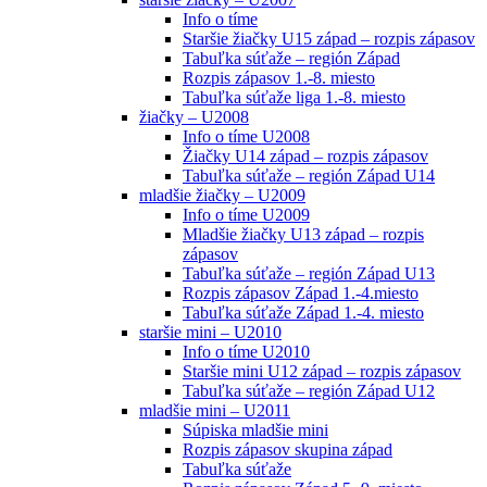
Info o tíme
Staršie žiačky U15 západ – rozpis zápasov
Tabuľka súťaže – región Západ
Rozpis zápasov 1.-8. miesto
Tabuľka súťaže liga 1.-8. miesto
žiačky – U2008
Info o tíme U2008
Žiačky U14 západ – rozpis zápasov
Tabuľka súťaže – región Západ U14
mladšie žiačky – U2009
Info o tíme U2009
Mladšie žiačky U13 západ – rozpis
zápasov
Tabuľka súťaže – región Západ U13
Rozpis zápasov Západ 1.-4.miesto
Tabuľka súťaže Západ 1.-4. miesto
staršie mini – U2010
Info o tíme U2010
Staršie mini U12 západ – rozpis zápasov
Tabuľka súťaže – región Západ U12
mladšie mini – U2011
Súpiska mladšie mini
Rozpis zápasov skupina západ
Tabuľka súťaže