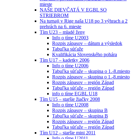
mieste
NAŠE DIEVČATÁ V EGBL SO
STRIEBROM
Na turnaji v Rige naša U18 po 3 výhrach a 2
prehrách na 6. mieste
Tím U23 – mladé ženy
Info o tíme U2003
Rozpis zápasov – dátum a výsledok
Tabuľka súťaže
Kvalifikácia Slovenského pohára
Tím U17 – kadetky 2006
Info o tíme U2006
Tabuľka súťaže – skupina o 1.-8.miesto
Rozpis zápasov – skupina o 1.-8.miesto
Rozpis zápasov – región Západ
Tabuľka súťaže – región Západ
info o tíme EGBL U18
Tím U15 – staršie žiačky 2008
Info o tíme U2008
Rozpis zápasov – skupina B
Tabuľka súťaže – skupina B
Rozpis zápasov – región Západ
Tabuľka súťaže – región Západ
Tím U12 – staršie mini 2011
Info o tíme U2011