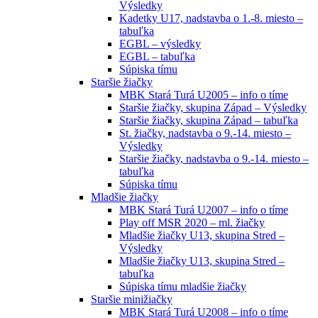
Výsledky
Kadetky U17, nadstavba o 1.-8. miesto –
tabuľka
EGBL – výsledky
EGBL – tabuľka
Súpiska tímu
Staršie žiačky
MBK Stará Turá U2005 – info o tíme
Staršie žiačky, skupina Západ – Výsledky
Staršie žiačky, skupina Západ – tabuľka
St. žiačky, nadstavba o 9.-14. miesto –
Výsledky
Staršie žiačky, nadstavba o 9.-14. miesto –
tabuľka
Súpiska tímu
Mladšie žiačky
MBK Stará Turá U2007 – info o tíme
Play off MSR 2020 – ml. žiačky
Mladšie žiačky U13, skupina Stred –
Výsledky
Mladšie žiačky U13, skupina Stred –
tabuľka
Súpiska tímu mladšie žiačky
Staršie minižiačky
MBK Stará Turá U2008 – info o tíme