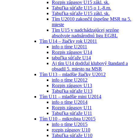
Rozpis zápasov U15 zákl. sk.
Tabuľka súťaže U15 o 1.-8.m.
Tabuľka súťaže U15 zákl. sk.
Tím U2010 zakončil úspešne MSR na 5.
mieste
Tím U15 v nadchádzajúcej sezóne
absolvuje nadnárodnú ligu EGBL
Tím U14 – žiačky rok U2011
info o tíme U2011
Rozpis zápasov U14
tabuľka súťaže U14
Aj tím U14 dodržal klubový štandard a
obsadil 5. miesto na MSR
Tím U13 – mladšie žiačky U2012
info o tíme U2012
Rozpis zápasov U13
Tabuľka súťaže U13
Tím U11 – mladšie mini U2014
info o tíme U2014
Rozpis zápasov U11
Tabuľka súťaže U11
Tím U10 – mikroliga U2015
info o tíme U2015
rozpis zápasov U10
Tabuľka súťaže U10