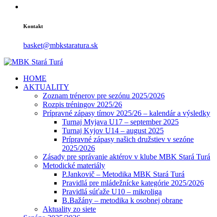
Kontakt
basket@mbkstaratura.sk
HOME
AKTUALITY
Zoznam trénerov pre sezónu 2025/2026
Rozpis tréningov 2025/26
Prípravné zápasy tímov 2025/26 – kalendár a výsledky
Turnaj Myjava U17 – september 2025
Turnaj Kyjov U14 – august 2025
Prípravné zápasy našich družstiev v sezóne
2025/2026
Zásady pre správanie aktérov v klube MBK Stará Turá
Metodické materiály
P.Jankovič – Metodika MBK Stará Turá
Pravidlá pre mládežnícke kategórie 2025/2026
Pravidlá súťaže U10 – mikroliga
B.Bažány – metodika k osobnej obrane
Aktuality zo siete