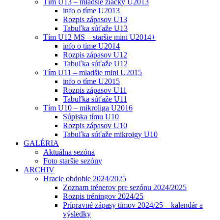
Tím U13 – mladšie žiačky U2013
info o tíme U2013
Rozpis zápasov U13
Tabuľka súťaže U13
Tím U12 MS – staršie mini U2014+
info o tíme U2014
Rozpis zápasov U12
Tabuľka súťaže U12
Tím U11 – mladšie mini U2015
info o tíme U2015
Rozpis zápasov U11
Tabuľka súťaže U11
Tím U10 – mikroliga U2016
Súpiska tímu U10
Rozpis zápasov U10
Tabuľka súťaže mikroigy U10
GALÉRIA
Aktuálna sezóna
Foto staršie sezóny
ARCHIV
Hracie obdobie 2024/2025
Zoznam trénerov pre sezónu 2024/2025
Rozpis tréningov 2024/25
Prípravné zápasy tímov 2024/25 – kalendár a
výsledky