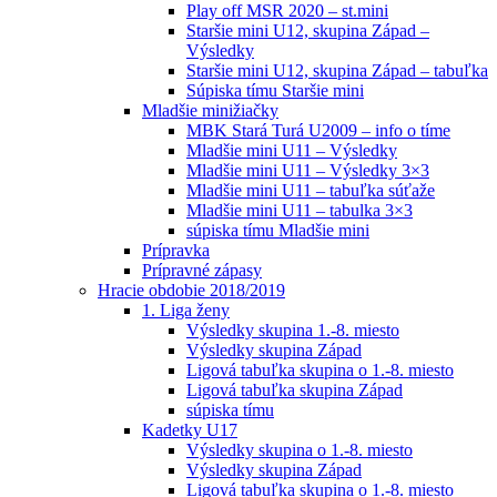
Play off MSR 2020 – st.mini
Staršie mini U12, skupina Západ –
Výsledky
Staršie mini U12, skupina Západ – tabuľka
Súpiska tímu Staršie mini
Mladšie minižiačky
MBK Stará Turá U2009 – info o tíme
Mladšie mini U11 – Výsledky
Mladšie mini U11 – Výsledky 3×3
Mladšie mini U11 – tabuľka súťaže
Mladšie mini U11 – tabulka 3×3
súpiska tímu Mladšie mini
Prípravka
Prípravné zápasy
Hracie obdobie 2018/2019
1. Liga ženy
Výsledky skupina 1.-8. miesto
Výsledky skupina Západ
Ligová tabuľka skupina o 1.-8. miesto
Ligová tabuľka skupina Západ
súpiska tímu
Kadetky U17
Výsledky skupina o 1.-8. miesto
Výsledky skupina Západ
Ligová tabuľka skupina o 1.-8. miesto