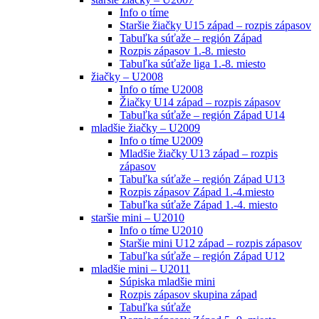
Info o tíme
Staršie žiačky U15 západ – rozpis zápasov
Tabuľka súťaže – región Západ
Rozpis zápasov 1.-8. miesto
Tabuľka súťaže liga 1.-8. miesto
žiačky – U2008
Info o tíme U2008
Žiačky U14 západ – rozpis zápasov
Tabuľka súťaže – región Západ U14
mladšie žiačky – U2009
Info o tíme U2009
Mladšie žiačky U13 západ – rozpis
zápasov
Tabuľka súťaže – región Západ U13
Rozpis zápasov Západ 1.-4.miesto
Tabuľka súťaže Západ 1.-4. miesto
staršie mini – U2010
Info o tíme U2010
Staršie mini U12 západ – rozpis zápasov
Tabuľka súťaže – región Západ U12
mladšie mini – U2011
Súpiska mladšie mini
Rozpis zápasov skupina západ
Tabuľka súťaže