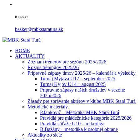
Kontakt
basket@mbkstaratura.sk
HOME
AKTUALITY
Zoznam trénerov pre sezónu 2025/2026
Rozpis tréningov 2025/26
Prípravné zápasy tímov 2025/26 – kalendár a výsledky
Turnaj Myjava U17 – september 2025
Turnaj Kyjov U14 – august 2025
Prípravné zápasy našich družstiev v sezóne
2025/2026
Zásady pre správanie aktérov v klube MBK Stará Turá
Metodické materiály
P.Jankovič – Metodika MBK Stará Turá
Pravidlá pre mládežnícke kategórie 2025/2026
Pravidlá súťaže U10 – mikroliga
B.Bažány – metodika k osobnej obrane
Aktuality zo siete