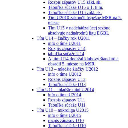
Rozpis zápasov U15 zákl. sk.
Tabuľka súťaže U15 o 1.-8.m.
Tabuľka súťaže U15 zákl. sk.
Tím U2010 zakončil úspešne MSR na 5.
mieste
Tím U15 v nadchádzajúcej sezóne
absolvuje nadnárodnú ligu EGBL
Tím U14 – žiačky rok U2011
info o tíme U2011
Rozpis zápasov U14
tabuľka súťaže U14
Aj tím U14 dodržal klubový štandard a
obsadil 5. miesto na MSR
Tím U13 – mladšie žiačky U2012
info o tíme U2012
Rozpis zápasov U13
Tabuľka súťaže U13
Tím U11 – mladšie mini U2014
info o tíme U2014
Rozpis zápasov U11
Tabuľka súťaže U11
Tím U10 – mikroliga U2015
info o tíme U2015
rozpis zápasov U10
Tabuľka súťaže U10