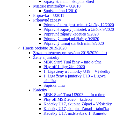
zápasy st. mini – skupina Stred
Mladšie minižiačky – U2010
Súpiska tímu U2010
Prípravka – U2011
Prípravné zápasy
Prípravné turnaje st. mini + žiačky 12/2020
Prípravné zápasy junioriek a žiačok 9/2020
Prípravné zápasy kadetiek 9/2020
Prípravný turnaj ml žiačky 9/2020
Prípravný turnaj starších mini 9/2020
Hracie obdobie 2019/2020
Zoznam trénerov pre sezónu 2019/2020 – list
Ženy a juniorky
MBK Stará Turá ženy – info o tíme
Play off 1. ligy žien 2020
1. Liga ženy a Juniorky U19 – Výsledky
1. Liga ženy a juniorky U19 – Ligová
tabuľka
Súpiska tímu
Kadetky
MBK Stará Turá U2003 – info o tíme
Play off MSR 2020 – kadetky
Kadetky U17, skupina Západ – Výsledky
Kadetky U17, skupina Západ – tabuľka
Kadetky U17, nadstavba o 1.-8.miesto –