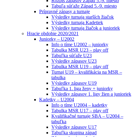
Rozpis zápasov Západ 5.-9. miesto
Tabuľa súťaže Západ 5.-9. miesto
Prípravné zápasy a turnaje
Výsledky turnaja starších žiačok
Výsledky turnaja Kadetiek
Výsledky turnaja žiačok a junioriek
Hracie obdobie 2020/2021
Juniorky – U2002
Info o tíme U2002 – juniorky
Tabulka MSR U23 – play off
Tabuľka súťaže U23
Výsledky zápasov U23
Tabulka MSR U19 – play off
Turnaj U19 – kvalifikácia na MSR –
tabulka
Výsledky zápasov U19
Tabuľka 1. liga ženy + juniorky
Výsledky zápasov 1. ligy žien a junioriek
Kadetky – U2004
Info o tíme U2004 – kadetky
Tabulka MSR U17 – play off
Kvalifikačné turnaje SBA – U2004 –
tabuľka
Výsledky zápasov U17
Tabuľka skupina západ