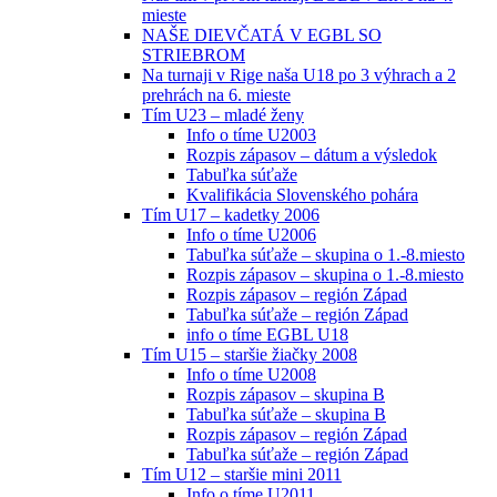
mieste
NAŠE DIEVČATÁ V EGBL SO
STRIEBROM
Na turnaji v Rige naša U18 po 3 výhrach a 2
prehrách na 6. mieste
Tím U23 – mladé ženy
Info o tíme U2003
Rozpis zápasov – dátum a výsledok
Tabuľka súťaže
Kvalifikácia Slovenského pohára
Tím U17 – kadetky 2006
Info o tíme U2006
Tabuľka súťaže – skupina o 1.-8.miesto
Rozpis zápasov – skupina o 1.-8.miesto
Rozpis zápasov – región Západ
Tabuľka súťaže – región Západ
info o tíme EGBL U18
Tím U15 – staršie žiačky 2008
Info o tíme U2008
Rozpis zápasov – skupina B
Tabuľka súťaže – skupina B
Rozpis zápasov – región Západ
Tabuľka súťaže – región Západ
Tím U12 – staršie mini 2011
Info o tíme U2011