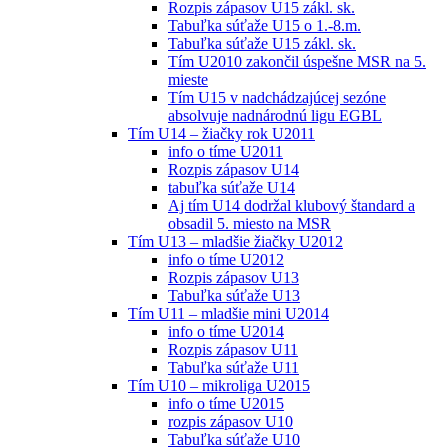
Rozpis zápasov U15 zákl. sk.
Tabuľka súťaže U15 o 1.-8.m.
Tabuľka súťaže U15 zákl. sk.
Tím U2010 zakončil úspešne MSR na 5.
mieste
Tím U15 v nadchádzajúcej sezóne
absolvuje nadnárodnú ligu EGBL
Tím U14 – žiačky rok U2011
info o tíme U2011
Rozpis zápasov U14
tabuľka súťaže U14
Aj tím U14 dodržal klubový štandard a
obsadil 5. miesto na MSR
Tím U13 – mladšie žiačky U2012
info o tíme U2012
Rozpis zápasov U13
Tabuľka súťaže U13
Tím U11 – mladšie mini U2014
info o tíme U2014
Rozpis zápasov U11
Tabuľka súťaže U11
Tím U10 – mikroliga U2015
info o tíme U2015
rozpis zápasov U10
Tabuľka súťaže U10