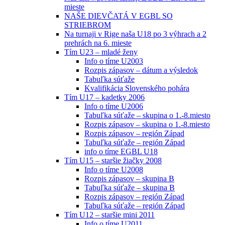
mieste
NAŠE DIEVČATÁ V EGBL SO
STRIEBROM
Na turnaji v Rige naša U18 po 3 výhrach a 2
prehrách na 6. mieste
Tím U23 – mladé ženy
Info o tíme U2003
Rozpis zápasov – dátum a výsledok
Tabuľka súťaže
Kvalifikácia Slovenského pohára
Tím U17 – kadetky 2006
Info o tíme U2006
Tabuľka súťaže – skupina o 1.-8.miesto
Rozpis zápasov – skupina o 1.-8.miesto
Rozpis zápasov – región Západ
Tabuľka súťaže – región Západ
info o tíme EGBL U18
Tím U15 – staršie žiačky 2008
Info o tíme U2008
Rozpis zápasov – skupina B
Tabuľka súťaže – skupina B
Rozpis zápasov – región Západ
Tabuľka súťaže – región Západ
Tím U12 – staršie mini 2011
Info o tíme U2011