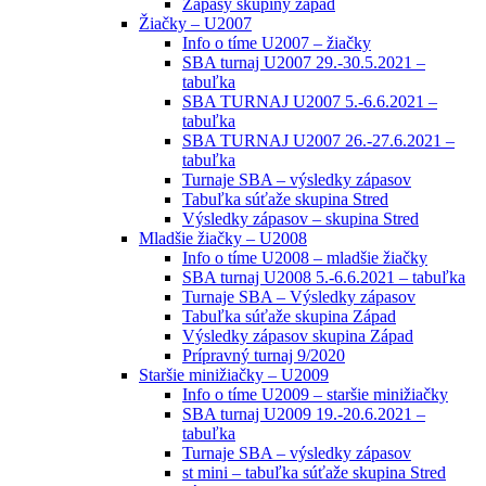
Zápasy skupiny západ
Žiačky – U2007
Info o tíme U2007 – žiačky
SBA turnaj U2007 29.-30.5.2021 –
tabuľka
SBA TURNAJ U2007 5.-6.6.2021 –
tabuľka
SBA TURNAJ U2007 26.-27.6.2021 –
tabuľka
Turnaje SBA – výsledky zápasov
Tabuľka súťaže skupina Stred
Výsledky zápasov – skupina Stred
Mladšie žiačky – U2008
Info o tíme U2008 – mladšie žiačky
SBA turnaj U2008 5.-6.6.2021 – tabuľka
Turnaje SBA – Výsledky zápasov
Tabuľka súťaže skupina Západ
Výsledky zápasov skupina Západ
Prípravný turnaj 9/2020
Staršie minižiačky – U2009
Info o tíme U2009 – staršie minižiačky
SBA turnaj U2009 19.-20.6.2021 –
tabuľka
Turnaje SBA – výsledky zápasov
st mini – tabuľka súťaže skupina Stred