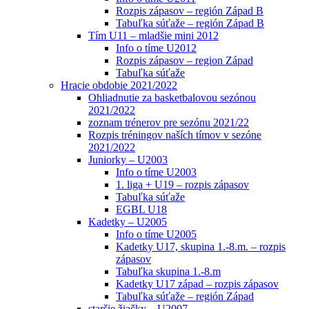
Rozpis zápasov – región Západ B
Tabuľka súťaže – región Západ B
Tím U11 – mladšie mini 2012
Info o tíme U2012
Rozpis zápasov – region Západ
Tabuľka súťaže
Hracie obdobie 2021/2022
Ohliadnutie za basketbalovou sezónou
2021/2022
zoznam trénerov pre sezónu 2021/22
Rozpis tréningov naších tímov v sezóne
2021/2022
Juniorky – U2003
Info o tíme U2003
1. liga + U19 – rozpis zápasov
Tabuľka súťaže
EGBL U18
Kadetky – U2005
Info o tíme U2005
Kadetky U17, skupina 1.-8.m. – rozpis
zápasov
Tabuľka skupina 1.-8.m
Kadetky U17 západ – rozpis zápasov
Tabuľka súťaže – región Západ
staršie žiačky – U2007