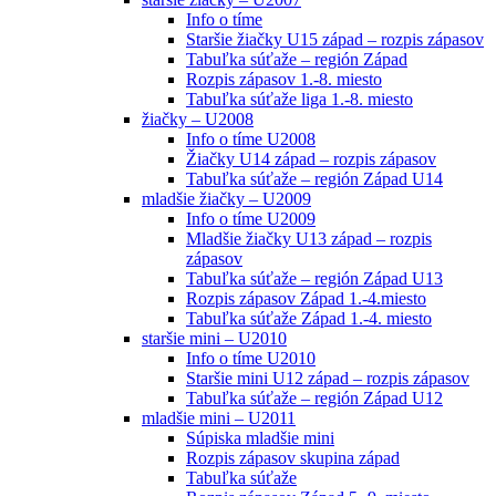
Info o tíme
Staršie žiačky U15 západ – rozpis zápasov
Tabuľka súťaže – región Západ
Rozpis zápasov 1.-8. miesto
Tabuľka súťaže liga 1.-8. miesto
žiačky – U2008
Info o tíme U2008
Žiačky U14 západ – rozpis zápasov
Tabuľka súťaže – región Západ U14
mladšie žiačky – U2009
Info o tíme U2009
Mladšie žiačky U13 západ – rozpis
zápasov
Tabuľka súťaže – región Západ U13
Rozpis zápasov Západ 1.-4.miesto
Tabuľka súťaže Západ 1.-4. miesto
staršie mini – U2010
Info o tíme U2010
Staršie mini U12 západ – rozpis zápasov
Tabuľka súťaže – región Západ U12
mladšie mini – U2011
Súpiska mladšie mini
Rozpis zápasov skupina západ
Tabuľka súťaže