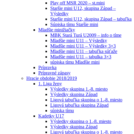
Play off MSR 2020 – st.mini
Staršie mini U12, skupina Západ –
Výsledky
Staršie mini U12, skupina Západ – tabuľka
Súpiska tímu Staršie mini
Mladšie minižiačky
MBK Stará Turá U2009 – info o tíme
Mladšie mini U11 – Výsledky
Mladšie mini U11 – Výsledky 3×3
Mladšie mini U11 – tabuľka súťaže
Mladšie mini U11 – tabulka 3×3
súpiska tímu Mladšie mini
Prípravka
Prípravné zápasy
Hracie obdobie 2018/2019
1. Liga ženy
Výsledky skupina 1.-8. miesto
Výsledky skupina Západ
Ligová tabuľka skupina o 1.-8. miesto
Ligová tabuľka skupina Západ
súpiska tímu
Kadetky U17
Výsledky skupina o 1.-8. miesto
Výsledky skupina Západ
Ligová tabuľka skupina o 1.-8. miesto