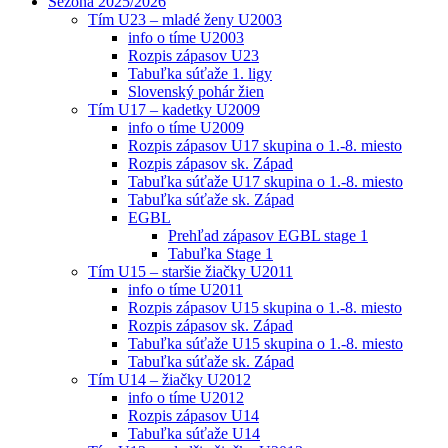
Sezóna 2025/2026
Tím U23 – mladé ženy U2003
info o tíme U2003
Rozpis zápasov U23
Tabuľka súťaže 1. ligy
Slovenský pohár žien
Tím U17 – kadetky U2009
info o tíme U2009
Rozpis zápasov U17 skupina o 1.-8. miesto
Rozpis zápasov sk. Západ
Tabuľka súťaže U17 skupina o 1.-8. miesto
Tabuľka súťaže sk. Západ
EGBL
Prehľad zápasov EGBL stage 1
Tabuľka Stage 1
Tím U15 – staršie žiačky U2011
info o tíme U2011
Rozpis zápasov U15 skupina o 1.-8. miesto
Rozpis zápasov sk. Západ
Tabuľka súťaže U15 skupina o 1.-8. miesto
Tabuľka súťaže sk. Západ
Tím U14 – žiačky U2012
info o tíme U2012
Rozpis zápasov U14
Tabuľka súťaže U14