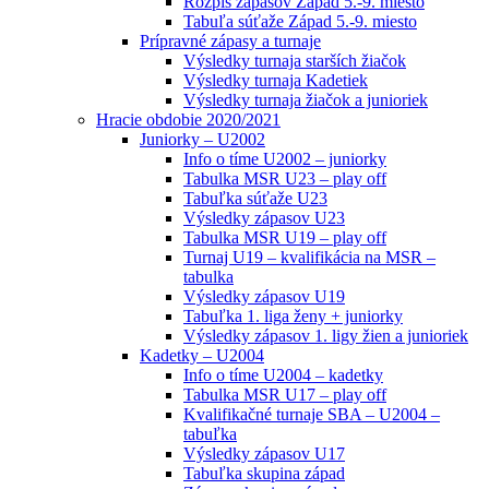
Rozpis zápasov Západ 5.-9. miesto
Tabuľa súťaže Západ 5.-9. miesto
Prípravné zápasy a turnaje
Výsledky turnaja starších žiačok
Výsledky turnaja Kadetiek
Výsledky turnaja žiačok a junioriek
Hracie obdobie 2020/2021
Juniorky – U2002
Info o tíme U2002 – juniorky
Tabulka MSR U23 – play off
Tabuľka súťaže U23
Výsledky zápasov U23
Tabulka MSR U19 – play off
Turnaj U19 – kvalifikácia na MSR –
tabulka
Výsledky zápasov U19
Tabuľka 1. liga ženy + juniorky
Výsledky zápasov 1. ligy žien a junioriek
Kadetky – U2004
Info o tíme U2004 – kadetky
Tabulka MSR U17 – play off
Kvalifikačné turnaje SBA – U2004 –
tabuľka
Výsledky zápasov U17
Tabuľka skupina západ