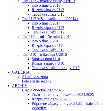
Tím U13 – mladšie žiačky U2013
info o tíme U2013
Rozpis zápasov U13
Tabuľka súťaže U13
Tím U12 MS – staršie mini U2014+
info o tíme U2014
Rozpis zápasov U12
Tabuľka súťaže U12
Tím U11 – mladšie mini U2015
info o tíme U2015
Rozpis zápasov U11
Tabuľka súťaže U11
Tím U10 – mikroliga U2016
Súpiska tímu U10
Rozpis zápasov U10
Tabuľka súťaže mikroigy U10
GALÉRIA
Aktuálna sezóna
Foto staršie sezóny
ARCHIV
Hracie obdobie 2024/2025
Zoznam trénerov pre sezónu 2024/2025
Rozpis tréningov 2024/25
Prípravné zápasy tímov 2024/25 – kalendár a
výsledky