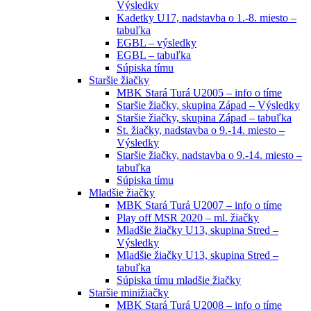
Výsledky
Kadetky U17, nadstavba o 1.-8. miesto –
tabuľka
EGBL – výsledky
EGBL – tabuľka
Súpiska tímu
Staršie žiačky
MBK Stará Turá U2005 – info o tíme
Staršie žiačky, skupina Západ – Výsledky
Staršie žiačky, skupina Západ – tabuľka
St. žiačky, nadstavba o 9.-14. miesto –
Výsledky
Staršie žiačky, nadstavba o 9.-14. miesto –
tabuľka
Súpiska tímu
Mladšie žiačky
MBK Stará Turá U2007 – info o tíme
Play off MSR 2020 – ml. žiačky
Mladšie žiačky U13, skupina Stred –
Výsledky
Mladšie žiačky U13, skupina Stred –
tabuľka
Súpiska tímu mladšie žiačky
Staršie minižiačky
MBK Stará Turá U2008 – info o tíme