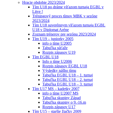
Hracie obdobie 2023/2024
Tím U18 po dráme víťazom turnaja EGBL v
Litve !
Tréningový proces tímov MBK v sezóne
2023/2024
Tím U18 suverénnym víťazom turnaja EGBL
U18 v Diplomat Aréne
Zoznam trénerov pre sezónu 2023/2024
Tím U19 – juniorky 2005
info o tíme U2005
Tabuľka súťaže
Rozpis zápasov U19
Tím EGBL U18
Info o tíme U2006
Rozpis zápasov EGBL U18
Výsledky nášho tímu
Tabuľka EGBL U18 – 1. turnaj
Tabuľka EGBL U18 – 2. turnaj
Tabuľka EGBL U18 – 3. turnaj
Tím U17 MS – kadetky 2007
info o tíme U2007 MS
Tabuľka skupiny Západ
Tabuľka skupiny o 9.-16.m
Rozpis zápasov U17
Tím U15 – staršie žiačky 2009