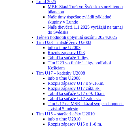
Lund 2025
MBK Stará Turá vo Švédsku s pozitívnou
bilanciou
Naše tímy úspešne zvládli základné
skupiny v Lunde
Naše dievčatá 1.1.2025 vyrážajú na turnaj
do Švédska
Tréneri hodnotili uplynulú sezónu 2024/2025
Tím U23 – mladé ženy U2003
info o tíme U2003
Rozpis zápasov U23
Tabuľka súťaže 1. ligy
Tím U23 vo finále 1. ligy podľahol
Košiciam
Tím U17 – kadetky U2008
info o tíme U2008
Rozpis zápasov U17 o 9-.16.m.
Rozpis zápasov U17 zákl. sk.
Tabuľka súťaže U17 o 9.-16.m.
Tabuľka súťaže U17 zákl. sk.
Tím U17 na MSR ukázal svoje schopnosti
a získal 5. miesto
Tím U15 – staršie žiačky U2010
info o tíme U2010
Rozpis zápasov U15 o 1.-8.m.