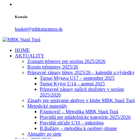
Kontakt
basket@mbkstaratura.sk
HOME
AKTUALITY
Zoznam trénerov pre sezónu 2025/2026
Rozpis tréningov 2025/26
Prípravné zápasy tímov 2025/26 – kalendár a výsledky
Turnaj Myjava U17 – september 2025
Turnaj Kyjov U14 – august 2025
Prípravné zápasy našich družstiev v sezóne
2025/2026
Zásady pre správanie aktérov v klube MBK Stará Turá
Metodické materiály
P.Jankovič – Metodika MBK Stará Turá
Pravidlá pre mládežnícke kategórie 2025/2026
Pravidlá súťaže U10 – mikroliga
B.Bažány – metodika k osobnej obrane
Aktuality zo siete