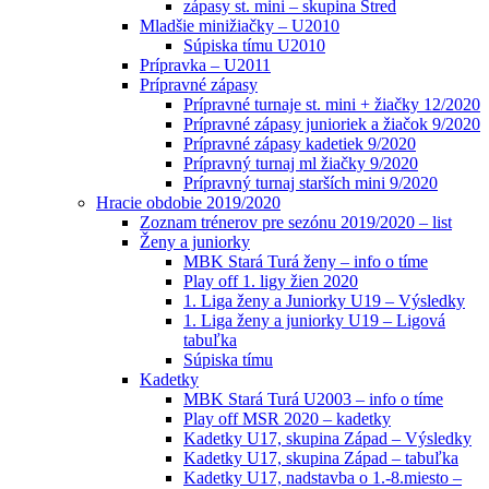
zápasy st. mini – skupina Stred
Mladšie minižiačky – U2010
Súpiska tímu U2010
Prípravka – U2011
Prípravné zápasy
Prípravné turnaje st. mini + žiačky 12/2020
Prípravné zápasy junioriek a žiačok 9/2020
Prípravné zápasy kadetiek 9/2020
Prípravný turnaj ml žiačky 9/2020
Prípravný turnaj starších mini 9/2020
Hracie obdobie 2019/2020
Zoznam trénerov pre sezónu 2019/2020 – list
Ženy a juniorky
MBK Stará Turá ženy – info o tíme
Play off 1. ligy žien 2020
1. Liga ženy a Juniorky U19 – Výsledky
1. Liga ženy a juniorky U19 – Ligová
tabuľka
Súpiska tímu
Kadetky
MBK Stará Turá U2003 – info o tíme
Play off MSR 2020 – kadetky
Kadetky U17, skupina Západ – Výsledky
Kadetky U17, skupina Západ – tabuľka
Kadetky U17, nadstavba o 1.-8.miesto –