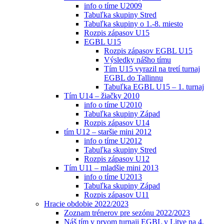
info o tíme U2009
Tabuľka skupiny Stred
Tabuľka skupiny o 1.-8. miesto
Rozpis zápasov U15
EGBL U15
Rozpis zápasov EGBL U15
Výsledky nášho tímu
Tím U15 vyrazil na tretí turnaj
EGBL do Tallinnu
Tabuľka EGBL U15 – 1. turnaj
Tím U14 – žiačky 2010
info o tíme U2010
Tabuľka skupiny Západ
Rozpis zápasov U14
tím U12 – staršie mini 2012
info o tíme U2012
Tabuľka skupiny Stred
Rozpis zápasov U12
Tím U11 – mladšie mini 2013
info o tíme U2013
Tabuľka skupiny Západ
Rozpis zápasov U11
Hracie obdobie 2022/2023
Zoznam trénerov pre sezónu 2022/2023
Náš tím v prvom turnaji EGBL v Litve na 4.