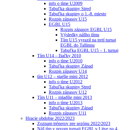
info o tíme U2009
Tabuľka skupiny Stred
Tabuľka skupiny o 1.-8. miesto
Rozpis zápasov U15
EGBL U15
Rozpis zápasov EGBL U15
Výsledky nášho tímu
Tím U15 vyrazil na tretí turnaj
EGBL do Tallinnu
Tabuľka EGBL U15 – 1. turnaj
Tím U14 – žiačky 2010
info o tíme U2010
Tabuľka skupiny Západ
Rozpis zápasov U14
tím U12 – staršie mini 2012
info o tíme U2012
Tabuľka skupiny Stred
Rozpis zápasov U12
Tím U11 – mladšie mini 2013
info o tíme U2013
Tabuľka skupiny Západ
Rozpis zápasov U11
Hracie obdobie 2022/2023
Zoznam trénerov pre sezónu 2022/2023
Náš tím v prvom turnaji EGBL v Litve na 4.