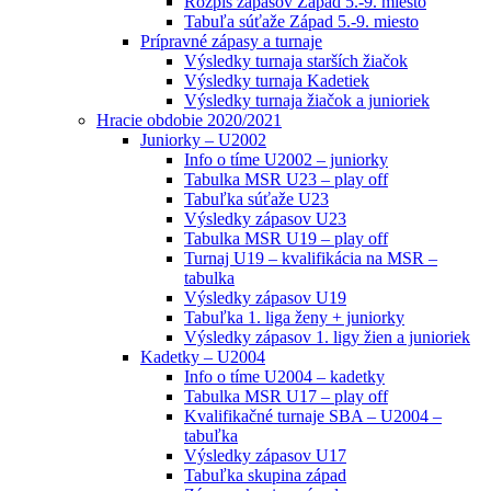
Rozpis zápasov Západ 5.-9. miesto
Tabuľa súťaže Západ 5.-9. miesto
Prípravné zápasy a turnaje
Výsledky turnaja starších žiačok
Výsledky turnaja Kadetiek
Výsledky turnaja žiačok a junioriek
Hracie obdobie 2020/2021
Juniorky – U2002
Info o tíme U2002 – juniorky
Tabulka MSR U23 – play off
Tabuľka súťaže U23
Výsledky zápasov U23
Tabulka MSR U19 – play off
Turnaj U19 – kvalifikácia na MSR –
tabulka
Výsledky zápasov U19
Tabuľka 1. liga ženy + juniorky
Výsledky zápasov 1. ligy žien a junioriek
Kadetky – U2004
Info o tíme U2004 – kadetky
Tabulka MSR U17 – play off
Kvalifikačné turnaje SBA – U2004 –
tabuľka
Výsledky zápasov U17
Tabuľka skupina západ