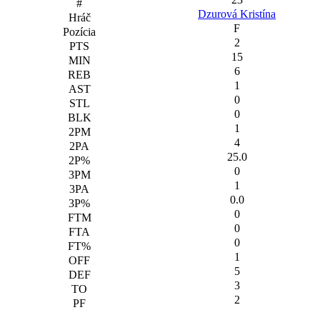
Dzurová Kristína
F
2
15
6
1
0
0
1
4
25.0
0
1
0.0
0
0
0
1
5
3
2