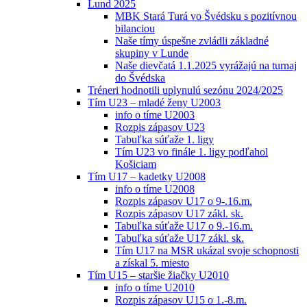
Lund 2025
MBK Stará Turá vo Švédsku s pozitívnou
bilanciou
Naše tímy úspešne zvládli základné
skupiny v Lunde
Naše dievčatá 1.1.2025 vyrážajú na turnaj
do Švédska
Tréneri hodnotili uplynulú sezónu 2024/2025
Tím U23 – mladé ženy U2003
info o tíme U2003
Rozpis zápasov U23
Tabuľka súťaže 1. ligy
Tím U23 vo finále 1. ligy podľahol
Košiciam
Tím U17 – kadetky U2008
info o tíme U2008
Rozpis zápasov U17 o 9-.16.m.
Rozpis zápasov U17 zákl. sk.
Tabuľka súťaže U17 o 9.-16.m.
Tabuľka súťaže U17 zákl. sk.
Tím U17 na MSR ukázal svoje schopnosti
a získal 5. miesto
Tím U15 – staršie žiačky U2010
info o tíme U2010
Rozpis zápasov U15 o 1.-8.m.