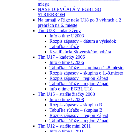
mieste
NAŠE DIEVČATÁ V EGBL SO
STRIEBROM
Na turnaji v Rige naša U18 po 3 výhrach a 2
prehrách na 6. mieste
Tím U23 – mladé ženy
Info o tíme U2003
Rozpis zápasov – dátum a výsledok
Tabuľka súťaže
Kvalifikácia Slovenského pohára
Tím U17 – kadetky 2006
Info o tíme U2006
Tabuľka súťaže – skupina o 1.-8.miesto
Rozpis zápasov – skupina o 1.-8.miesto
Rozpis zápasov – región Západ
Tabuľka súťaže – región Západ
info o tíme EGBL U18
Tím U15 – staršie žiačky 2008
Info o tíme U2008
Rozpis zápasov – skupina B
Tabuľka súťaže – skupina B
Rozpis zápasov – región Západ
Tabuľka súťaže – región Západ
Tím U12 – staršie mini 2011
Info o tíme U2011