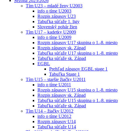
Sezóna 2025/2026
Tím U23 – mladé ženy U2003
info o tíme U2003
Rozpis zápasov U23
Tabuľka súťaže 1. ligy
Slovenský pohár žien
Tím U17 – kadetky U2009
info o tíme U2009
Rozpis zápasov U17 skupina o 1.-8. miesto
Rozpis zápasov sk. Západ
Tabuľka súťaže U17 skupina o 1.-8. miesto
Tabuľka súťaže sk. Západ
EGBL
Prehľad zápasov EGBL stage 1
Tabuľka Stage 1
Tím U15 – staršie žiačky U2011
info o tíme U2011
Rozpis zápasov U15 skupina o 1.-8. miesto
Rozpis zápasov sk. Západ
Tabuľka súťaže U15 skupina o 1.-8. miesto
Tabuľka súťaže sk. Západ
Tím U14 – žiačky U2012
info o tíme U2012
Rozpis zápasov U14
Tabuľka súťaže U14