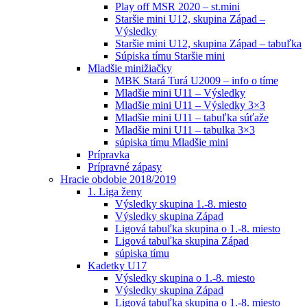
Play off MSR 2020 – st.mini
Staršie mini U12, skupina Západ –
Výsledky
Staršie mini U12, skupina Západ – tabuľka
Súpiska tímu Staršie mini
Mladšie minižiačky
MBK Stará Turá U2009 – info o tíme
Mladšie mini U11 – Výsledky
Mladšie mini U11 – Výsledky 3×3
Mladšie mini U11 – tabuľka súťaže
Mladšie mini U11 – tabulka 3×3
súpiska tímu Mladšie mini
Prípravka
Prípravné zápasy
Hracie obdobie 2018/2019
1. Liga ženy
Výsledky skupina 1.-8. miesto
Výsledky skupina Západ
Ligová tabuľka skupina o 1.-8. miesto
Ligová tabuľka skupina Západ
súpiska tímu
Kadetky U17
Výsledky skupina o 1.-8. miesto
Výsledky skupina Západ
Ligová tabuľka skupina o 1.-8. miesto