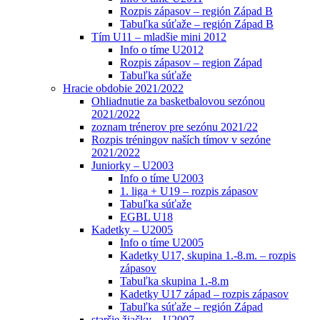
Rozpis zápasov – región Západ B
Tabuľka súťaže – región Západ B
Tím U11 – mladšie mini 2012
Info o tíme U2012
Rozpis zápasov – region Západ
Tabuľka súťaže
Hracie obdobie 2021/2022
Ohliadnutie za basketbalovou sezónou
2021/2022
zoznam trénerov pre sezónu 2021/22
Rozpis tréningov naších tímov v sezóne
2021/2022
Juniorky – U2003
Info o tíme U2003
1. liga + U19 – rozpis zápasov
Tabuľka súťaže
EGBL U18
Kadetky – U2005
Info o tíme U2005
Kadetky U17, skupina 1.-8.m. – rozpis
zápasov
Tabuľka skupina 1.-8.m
Kadetky U17 západ – rozpis zápasov
Tabuľka súťaže – región Západ
staršie žiačky – U2007