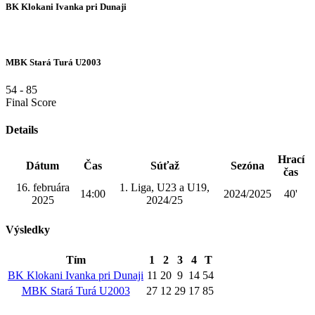
BK Klokani Ivanka pri Dunaji
MBK Stará Turá U2003
54
-
85
Final Score
Details
Hrací
Dátum
Čas
Súťaž
Sezóna
čas
16. februára
1. Liga, U23 a U19,
14:00
2024/2025
40'
2025
2024/25
Výsledky
Tím
1
2
3
4
T
BK Klokani Ivanka pri Dunaji
11
20
9
14
54
MBK Stará Turá U2003
27
12
29
17
85