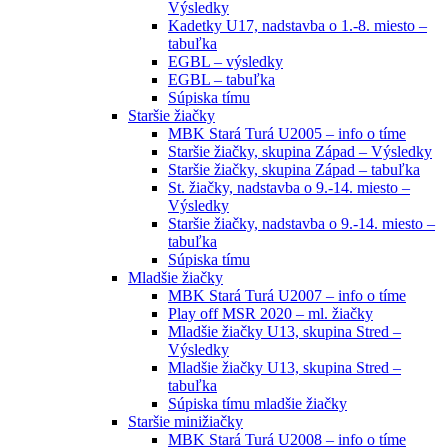
Výsledky
Kadetky U17, nadstavba o 1.-8. miesto –
tabuľka
EGBL – výsledky
EGBL – tabuľka
Súpiska tímu
Staršie žiačky
MBK Stará Turá U2005 – info o tíme
Staršie žiačky, skupina Západ – Výsledky
Staršie žiačky, skupina Západ – tabuľka
St. žiačky, nadstavba o 9.-14. miesto –
Výsledky
Staršie žiačky, nadstavba o 9.-14. miesto –
tabuľka
Súpiska tímu
Mladšie žiačky
MBK Stará Turá U2007 – info o tíme
Play off MSR 2020 – ml. žiačky
Mladšie žiačky U13, skupina Stred –
Výsledky
Mladšie žiačky U13, skupina Stred –
tabuľka
Súpiska tímu mladšie žiačky
Staršie minižiačky
MBK Stará Turá U2008 – info o tíme