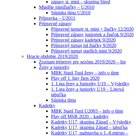
zápasy st. mini – skupina Stred
Mladšie minižiačky – U2010
Súpiska tímu U2010
Prípravka – U2011
Prípravné zápasy
Prípravné turnaje st. mini + žiačky 12/2020
Prípravné zápasy junioriek a žiačok 9/2020
Prípravné zápasy kadetiek 9/2020
Prípravný turnaj ml žiačky 9/2020
Prípravný turnaj starších mini 9/2020
Hracie obdobie 2019/2020
Zoznam trénerov pre sezónu 2019/2020 – list
Ženy a juniorky
MBK Stará Turá ženy – info o tíme
Play off 1. ligy žien 2020
1. Liga ženy a Juniorky U19 – Výsledky
1. Liga ženy a juniorky U19 – Ligová
tabuľka
Súpiska tímu
Kadetky
MBK Stará Turá U2003 – info o tíme
Play off MSR 2020 – kadetky
Kadetky U17, skupina Západ – Výsledky
Kadetky U17, skupina Západ – tabuľka
Kadetky U17, nadstavba o 1.-8.miesto –