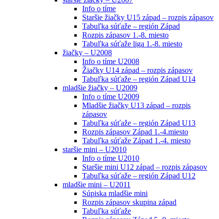
Info o tíme
Staršie žiačky U15 západ – rozpis zápasov
Tabuľka súťaže – región Západ
Rozpis zápasov 1.-8. miesto
Tabuľka súťaže liga 1.-8. miesto
žiačky – U2008
Info o tíme U2008
Žiačky U14 západ – rozpis zápasov
Tabuľka súťaže – región Západ U14
mladšie žiačky – U2009
Info o tíme U2009
Mladšie žiačky U13 západ – rozpis
zápasov
Tabuľka súťaže – región Západ U13
Rozpis zápasov Západ 1.-4.miesto
Tabuľka súťaže Západ 1.-4. miesto
staršie mini – U2010
Info o tíme U2010
Staršie mini U12 západ – rozpis zápasov
Tabuľka súťaže – región Západ U12
mladšie mini – U2011
Súpiska mladšie mini
Rozpis zápasov skupina západ
Tabuľka súťaže