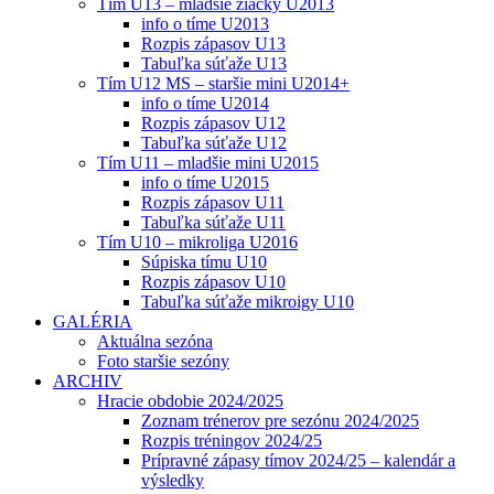
Tím U13 – mladšie žiačky U2013
info o tíme U2013
Rozpis zápasov U13
Tabuľka súťaže U13
Tím U12 MS – staršie mini U2014+
info o tíme U2014
Rozpis zápasov U12
Tabuľka súťaže U12
Tím U11 – mladšie mini U2015
info o tíme U2015
Rozpis zápasov U11
Tabuľka súťaže U11
Tím U10 – mikroliga U2016
Súpiska tímu U10
Rozpis zápasov U10
Tabuľka súťaže mikroigy U10
GALÉRIA
Aktuálna sezóna
Foto staršie sezóny
ARCHIV
Hracie obdobie 2024/2025
Zoznam trénerov pre sezónu 2024/2025
Rozpis tréningov 2024/25
Prípravné zápasy tímov 2024/25 – kalendár a
výsledky