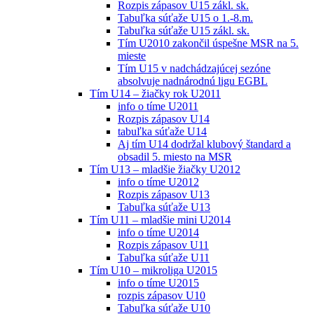
Rozpis zápasov U15 zákl. sk.
Tabuľka súťaže U15 o 1.-8.m.
Tabuľka súťaže U15 zákl. sk.
Tím U2010 zakončil úspešne MSR na 5.
mieste
Tím U15 v nadchádzajúcej sezóne
absolvuje nadnárodnú ligu EGBL
Tím U14 – žiačky rok U2011
info o tíme U2011
Rozpis zápasov U14
tabuľka súťaže U14
Aj tím U14 dodržal klubový štandard a
obsadil 5. miesto na MSR
Tím U13 – mladšie žiačky U2012
info o tíme U2012
Rozpis zápasov U13
Tabuľka súťaže U13
Tím U11 – mladšie mini U2014
info o tíme U2014
Rozpis zápasov U11
Tabuľka súťaže U11
Tím U10 – mikroliga U2015
info o tíme U2015
rozpis zápasov U10
Tabuľka súťaže U10