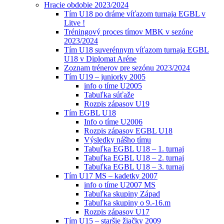
Hracie obdobie 2023/2024
Tím U18 po dráme víťazom turnaja EGBL v
Litve !
Tréningový proces tímov MBK v sezóne
2023/2024
Tím U18 suverénnym víťazom turnaja EGBL
U18 v Diplomat Aréne
Zoznam trénerov pre sezónu 2023/2024
Tím U19 – juniorky 2005
info o tíme U2005
Tabuľka súťaže
Rozpis zápasov U19
Tím EGBL U18
Info o tíme U2006
Rozpis zápasov EGBL U18
Výsledky nášho tímu
Tabuľka EGBL U18 – 1. turnaj
Tabuľka EGBL U18 – 2. turnaj
Tabuľka EGBL U18 – 3. turnaj
Tím U17 MS – kadetky 2007
info o tíme U2007 MS
Tabuľka skupiny Západ
Tabuľka skupiny o 9.-16.m
Rozpis zápasov U17
Tím U15 – staršie žiačky 2009