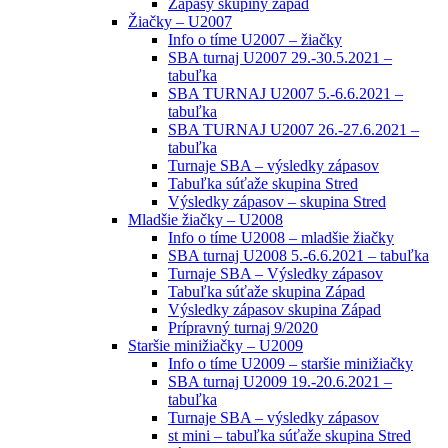
Zápasy skupiny západ
Žiačky – U2007
Info o tíme U2007 – žiačky
SBA turnaj U2007 29.-30.5.2021 –
tabuľka
SBA TURNAJ U2007 5.-6.6.2021 –
tabuľka
SBA TURNAJ U2007 26.-27.6.2021 –
tabuľka
Turnaje SBA – výsledky zápasov
Tabuľka súťaže skupina Stred
Výsledky zápasov – skupina Stred
Mladšie žiačky – U2008
Info o tíme U2008 – mladšie žiačky
SBA turnaj U2008 5.-6.6.2021 – tabuľka
Turnaje SBA – Výsledky zápasov
Tabuľka súťaže skupina Západ
Výsledky zápasov skupina Západ
Prípravný turnaj 9/2020
Staršie minižiačky – U2009
Info o tíme U2009 – staršie minižiačky
SBA turnaj U2009 19.-20.6.2021 –
tabuľka
Turnaje SBA – výsledky zápasov
st mini – tabuľka súťaže skupina Stred