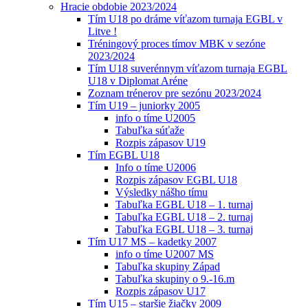
Hracie obdobie 2023/2024
Tím U18 po dráme víťazom turnaja EGBL v
Litve !
Tréningový proces tímov MBK v sezóne
2023/2024
Tím U18 suverénnym víťazom turnaja EGBL
U18 v Diplomat Aréne
Zoznam trénerov pre sezónu 2023/2024
Tím U19 – juniorky 2005
info o tíme U2005
Tabuľka súťaže
Rozpis zápasov U19
Tím EGBL U18
Info o tíme U2006
Rozpis zápasov EGBL U18
Výsledky nášho tímu
Tabuľka EGBL U18 – 1. turnaj
Tabuľka EGBL U18 – 2. turnaj
Tabuľka EGBL U18 – 3. turnaj
Tím U17 MS – kadetky 2007
info o tíme U2007 MS
Tabuľka skupiny Západ
Tabuľka skupiny o 9.-16.m
Rozpis zápasov U17
Tím U15 – staršie žiačky 2009