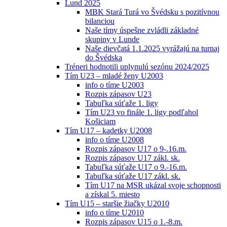
Lund 2025
MBK Stará Turá vo Švédsku s pozitívnou
bilanciou
Naše tímy úspešne zvládli základné
skupiny v Lunde
Naše dievčatá 1.1.2025 vyrážajú na turnaj
do Švédska
Tréneri hodnotili uplynulú sezónu 2024/2025
Tím U23 – mladé ženy U2003
info o tíme U2003
Rozpis zápasov U23
Tabuľka súťaže 1. ligy
Tím U23 vo finále 1. ligy podľahol
Košiciam
Tím U17 – kadetky U2008
info o tíme U2008
Rozpis zápasov U17 o 9-.16.m.
Rozpis zápasov U17 zákl. sk.
Tabuľka súťaže U17 o 9.-16.m.
Tabuľka súťaže U17 zákl. sk.
Tím U17 na MSR ukázal svoje schopnosti
a získal 5. miesto
Tím U15 – staršie žiačky U2010
info o tíme U2010
Rozpis zápasov U15 o 1.-8.m.