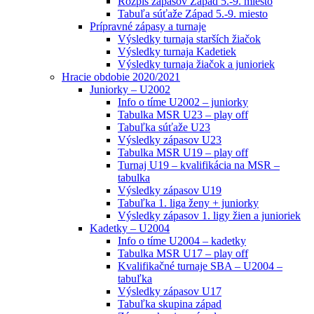
Rozpis zápasov Západ 5.-9. miesto
Tabuľa súťaže Západ 5.-9. miesto
Prípravné zápasy a turnaje
Výsledky turnaja starších žiačok
Výsledky turnaja Kadetiek
Výsledky turnaja žiačok a junioriek
Hracie obdobie 2020/2021
Juniorky – U2002
Info o tíme U2002 – juniorky
Tabulka MSR U23 – play off
Tabuľka súťaže U23
Výsledky zápasov U23
Tabulka MSR U19 – play off
Turnaj U19 – kvalifikácia na MSR –
tabulka
Výsledky zápasov U19
Tabuľka 1. liga ženy + juniorky
Výsledky zápasov 1. ligy žien a junioriek
Kadetky – U2004
Info o tíme U2004 – kadetky
Tabulka MSR U17 – play off
Kvalifikačné turnaje SBA – U2004 –
tabuľka
Výsledky zápasov U17
Tabuľka skupina západ