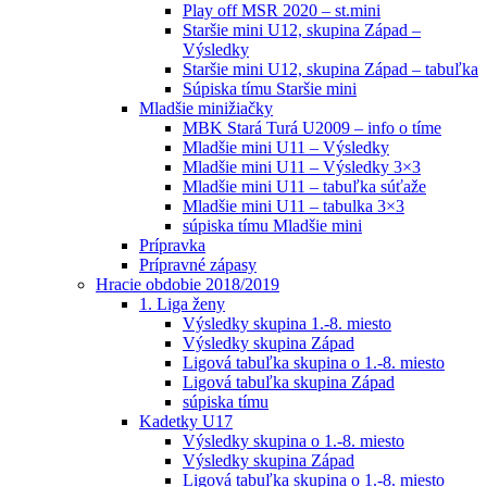
Play off MSR 2020 – st.mini
Staršie mini U12, skupina Západ –
Výsledky
Staršie mini U12, skupina Západ – tabuľka
Súpiska tímu Staršie mini
Mladšie minižiačky
MBK Stará Turá U2009 – info o tíme
Mladšie mini U11 – Výsledky
Mladšie mini U11 – Výsledky 3×3
Mladšie mini U11 – tabuľka súťaže
Mladšie mini U11 – tabulka 3×3
súpiska tímu Mladšie mini
Prípravka
Prípravné zápasy
Hracie obdobie 2018/2019
1. Liga ženy
Výsledky skupina 1.-8. miesto
Výsledky skupina Západ
Ligová tabuľka skupina o 1.-8. miesto
Ligová tabuľka skupina Západ
súpiska tímu
Kadetky U17
Výsledky skupina o 1.-8. miesto
Výsledky skupina Západ
Ligová tabuľka skupina o 1.-8. miesto