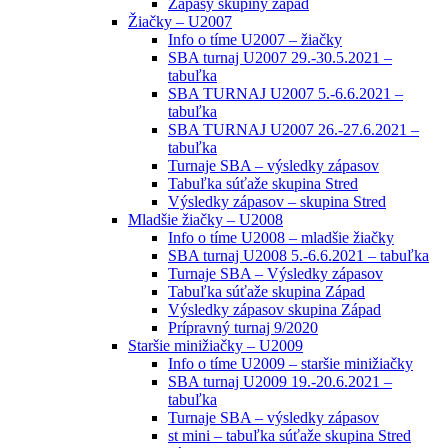
Zápasy skupiny západ
Žiačky – U2007
Info o tíme U2007 – žiačky
SBA turnaj U2007 29.-30.5.2021 –
tabuľka
SBA TURNAJ U2007 5.-6.6.2021 –
tabuľka
SBA TURNAJ U2007 26.-27.6.2021 –
tabuľka
Turnaje SBA – výsledky zápasov
Tabuľka súťaže skupina Stred
Výsledky zápasov – skupina Stred
Mladšie žiačky – U2008
Info o tíme U2008 – mladšie žiačky
SBA turnaj U2008 5.-6.6.2021 – tabuľka
Turnaje SBA – Výsledky zápasov
Tabuľka súťaže skupina Západ
Výsledky zápasov skupina Západ
Prípravný turnaj 9/2020
Staršie minižiačky – U2009
Info o tíme U2009 – staršie minižiačky
SBA turnaj U2009 19.-20.6.2021 –
tabuľka
Turnaje SBA – výsledky zápasov
st mini – tabuľka súťaže skupina Stred