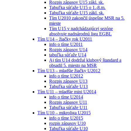
Rozpis zápasov U15 zákl. sk.
Tabuľka súťaže U15 o 1.-8.m.
Tabuľka súťaže U15 zákl. sk.
Tím U2010 zakončil úspešne MSR na 5.
mieste
Tím U15 v nadchádzajúcej sezóne
absolvuje nadnárodnú ligu EGBL
Tím U14 – žiačky rok U2011
info o tíme U2011
Rozpis zápasov U14
tabuľka súťaže U14
Aj tím U14 dodržal klubový štandard a
obsadil 5. miesto na MSR
Tím U13 – mladšie žiačky U2012
info o tíme U2012
Rozpis zápasov U13
Tabuľka súťaže U13
Tím U11 – mladšie mini U2014
info o tíme U2014
Rozpis zápasov U11
Tabuľka súťaže U11
Tím U10 – mikroliga U2015
info o tíme U2015
rozpis zápasov U10
Tabuľka súťaže U10