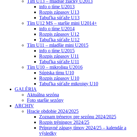
Tím U13 – mladšie žiačky U2013
info o tíme U2013
Rozpis zápasov U13
Tabuľka súťaže U13
Tím U12 MS – staršie mini U2014+
info o tíme U2014
Rozpis zápasov U12
Tabuľka súťaže U12
Tím U11 – mladšie mini U2015
info o tíme U2015
Rozpis zápasov U11
Tabuľka súťaže U11
Tím U10 – mikroliga U2016
Súpiska tímu U10
Rozpis zápasov U10
Tabuľka súťaže mikroigy U10
GALÉRIA
Aktuálna sezóna
Foto staršie sezóny
ARCHIV
Hracie obdobie 2024/2025
Zoznam trénerov pre sezónu 2024/2025
Rozpis tréningov 2024/25
Prípravné zápasy tímov 2024/25 – kalendár a
výsledky