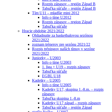
Rozpis zápasov – región Západ B
Tabuľka súťaže – región Západ B
Tím U11 – mladšie mini 2012
Info o tíme U2012
Rozpis zápasov – region Západ
Tabuľka súťaže
Hracie obdobie 2021/2022
Ohliadnutie za basketbalovou sezónou
2021/2022
zoznam trénerov pre sezónu 2021/22
Rozpis tréningov naších tímov v sezóne
2021/2022
Juniorky – U2003
Info o tíme U2003
1. liga + U19 – rozpis zápasov
Tabuľka súťaže
EGBL U18
Kadetky – U2005
Info o tíme U2005
Kadetky U17, skupina 1.-8.m. – rozpis
zápasov
Tabuľka skupina 1.-8.m
Kadetky U17 západ – rozpis zápasov
Tabuľka súťaže – región Západ
staršie žiačky – U2007