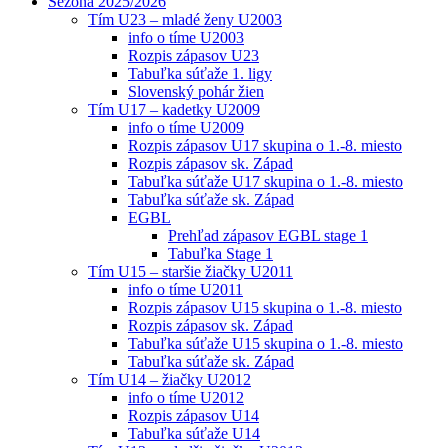
Sezóna 2025/2026
Tím U23 – mladé ženy U2003
info o tíme U2003
Rozpis zápasov U23
Tabuľka súťaže 1. ligy
Slovenský pohár žien
Tím U17 – kadetky U2009
info o tíme U2009
Rozpis zápasov U17 skupina o 1.-8. miesto
Rozpis zápasov sk. Západ
Tabuľka súťaže U17 skupina o 1.-8. miesto
Tabuľka súťaže sk. Západ
EGBL
Prehľad zápasov EGBL stage 1
Tabuľka Stage 1
Tím U15 – staršie žiačky U2011
info o tíme U2011
Rozpis zápasov U15 skupina o 1.-8. miesto
Rozpis zápasov sk. Západ
Tabuľka súťaže U15 skupina o 1.-8. miesto
Tabuľka súťaže sk. Západ
Tím U14 – žiačky U2012
info o tíme U2012
Rozpis zápasov U14
Tabuľka súťaže U14