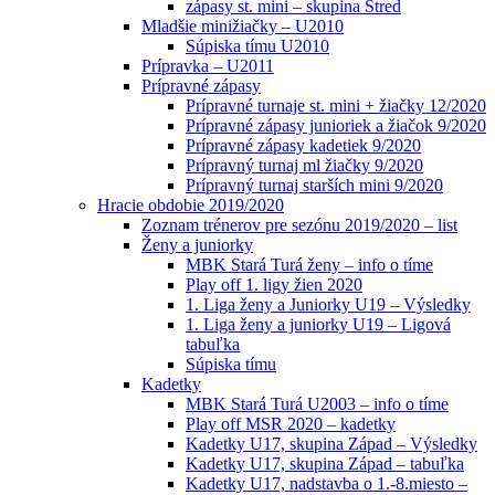
zápasy st. mini – skupina Stred
Mladšie minižiačky – U2010
Súpiska tímu U2010
Prípravka – U2011
Prípravné zápasy
Prípravné turnaje st. mini + žiačky 12/2020
Prípravné zápasy junioriek a žiačok 9/2020
Prípravné zápasy kadetiek 9/2020
Prípravný turnaj ml žiačky 9/2020
Prípravný turnaj starších mini 9/2020
Hracie obdobie 2019/2020
Zoznam trénerov pre sezónu 2019/2020 – list
Ženy a juniorky
MBK Stará Turá ženy – info o tíme
Play off 1. ligy žien 2020
1. Liga ženy a Juniorky U19 – Výsledky
1. Liga ženy a juniorky U19 – Ligová
tabuľka
Súpiska tímu
Kadetky
MBK Stará Turá U2003 – info o tíme
Play off MSR 2020 – kadetky
Kadetky U17, skupina Západ – Výsledky
Kadetky U17, skupina Západ – tabuľka
Kadetky U17, nadstavba o 1.-8.miesto –