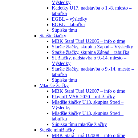
Výsledky
Kadetky U17, nadstavba o 1.-8. miesto –
tabuľka
EGBL – výsledky
EGBL – tabuľka
Súpiska tímu
Staršie žiačky
MBK Stará Turá U2005 – info o tíme
Staršie žiačky, skupina Západ – Výsledky
Staršie žiačky, skupina Západ – tabuľka
St. žiačky, nadstavba o 9.-14. miesto –
Výsledky
Staršie žiačky, nadstavba o 9.-14. miesto –
tabuľka
Súpiska tímu
Mladšie žiačky
MBK Stará Turá U2007 – info o tíme
Play off MSR 2020 – ml. žiačky
Mladšie žiačky U13, skupina Stred –
Výsledky
Mladšie žiačky U13, skupina Stred –
tabuľka
Súpiska tímu mladšie žiačky
Staršie minižiačky
MBK Stará Turá U2008 – info o tíme