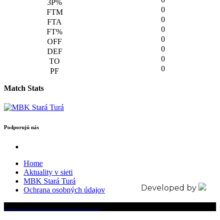
0
0
0
0
0
0
0
Match Stats
Podporujú nás
Home
Aktuality v sieti
MBK Stará Turá
Developed by
Ochrana osobných údajov