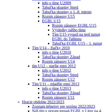
info o tíme U2009
Tabuľka skupiny Stred
Tabuľka skupiny o 1.-8. miesto
Rozpis zápasov U15
EGBL U15
Rozpis zápasov EGBL U15
Výsledky nášho tímu
Tím U15 vyrazil na tretí turnaj
EGBL do Tallinnu
Tabuľka EGBL U15 – 1. turnaj
Tím U14 – žiačky 2010
info o tíme U2010
Tabuľka skupiny Západ
Rozpis zápasov U14
tím U12 – staršie mini 2012
info o tíme U2012
Tabuľka skupiny Stred
Rozpis zápasov U12
Tím U11 – mladšie mini 2013
info o tíme U2013
Tabuľka skupiny Západ
Rozpis zápasov U11
Hracie obdobie 2022/2023
Zoznam trénerov pre sezónu 2022/2023
Náš tím v prvom turnaji EGBL v Litve na 4.