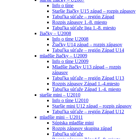
Info o tíme
Staršie žiačky U15 západ – rozpis zápasov
Tabuľka súťaže – región Západ
Rozpis zápasov 1.-8. miesto
Tabuľka súťaže liga 1.-8. miesto
žiačky – U2008
Info o tíme U2008
Žiačky U14 západ – rozpis zápasov
Tabuľka súťaže – región Západ U14
mladšie žiačky – U2009
Info o tíme U2009
Mladšie žiačky U13 západ – rozpis
zápasov
Tabuľka súťaže – región Západ U13
Rozpis zápasov Západ 1.-4.miesto
Tabuľka súťaže Západ 1.-4. miesto
staršie mini – U2010
Info o tíme U2010
Staršie mini U12 západ – rozpis zápasov
Tabuľka súťaže – región Západ U12
mladšie mini – U2011
Súpiska mladšie mini
Rozpis zápasov skupina západ
Tabuľka súťaže