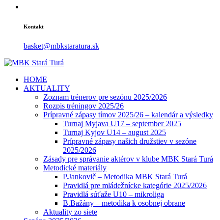
Kontakt
basket@mbkstaratura.sk
HOME
AKTUALITY
Zoznam trénerov pre sezónu 2025/2026
Rozpis tréningov 2025/26
Prípravné zápasy tímov 2025/26 – kalendár a výsledky
Turnaj Myjava U17 – september 2025
Turnaj Kyjov U14 – august 2025
Prípravné zápasy našich družstiev v sezóne
2025/2026
Zásady pre správanie aktérov v klube MBK Stará Turá
Metodické materiály
P.Jankovič – Metodika MBK Stará Turá
Pravidlá pre mládežnícke kategórie 2025/2026
Pravidlá súťaže U10 – mikroliga
B.Bažány – metodika k osobnej obrane
Aktuality zo siete