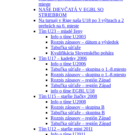
mieste
NAŠE DIEVČATÁ V EGBL SO
STRIEBROM
Na turnaji v Rige naša U18 po 3 výhrach a 2
prehrách na 6. mieste
Tím U23 – mladé ženy
Info o tíme U2003
Rozpis zápasov – dátum a výsledok
Tabuľka súťaže
Kvalifikácia Slovenského pohára
Tím U17 – kadetky 2006
Info o tíme U2006
Tabuľka súťaže – skupina o 1.-8.miesto
Rozpis zápasov – skupina o 1.-8.miesto
Rozpis zápasov – región Západ
Tabuľka súťaže – región Západ
info o tíme EGBL U18
Tím U15 – staršie žiačky 2008
Info o tíme U2008
Rozpis zápasov – skupina B
Tabuľka súťaže – skupina B
Rozpis zápasov – región Západ
Tabuľka súťaže – región Západ
Tím U12 – staršie mini 2011
Info o tíme U2011