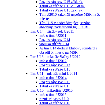
Rozpis zápasov U15 zákl. sk.
Tabuľka súťaže U15 o 1.-8.m.
Tabuľka súťaže U15 zákl. sk.
Tím U2010 zakončil úspešne MSR na 5.
mieste
Tím U15 v nadchádzajúcej sezóne
absolvuje nadnárodnú ligu EGBL
Tím U14 – žiačky rok U2011
info o tíme U2011
Rozpis zápasov U14
tabuľka súťaže U14
Aj tím U14 dodržal klubový štandard a
obsadil 5. miesto na MSR
Tím U13 – mladšie žiačky U2012
info o tíme U2012
Rozpis zápasov U13
Tabuľka súťaže U13
Tím U11 – mladšie mini U2014
info o tíme U2014
Rozpis zápasov U11
Tabuľka súťaže U11
Tím U10 – mikroliga U2015
info o tíme U2015
rozpis zápasov U10
Tabuľka súťaže U10