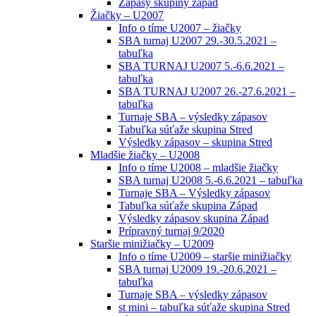
Zápasy skupiny západ
Žiačky – U2007
Info o tíme U2007 – žiačky
SBA turnaj U2007 29.-30.5.2021 –
tabuľka
SBA TURNAJ U2007 5.-6.6.2021 –
tabuľka
SBA TURNAJ U2007 26.-27.6.2021 –
tabuľka
Turnaje SBA – výsledky zápasov
Tabuľka súťaže skupina Stred
Výsledky zápasov – skupina Stred
Mladšie žiačky – U2008
Info o tíme U2008 – mladšie žiačky
SBA turnaj U2008 5.-6.6.2021 – tabuľka
Turnaje SBA – Výsledky zápasov
Tabuľka súťaže skupina Západ
Výsledky zápasov skupina Západ
Prípravný turnaj 9/2020
Staršie minižiačky – U2009
Info o tíme U2009 – staršie minižiačky
SBA turnaj U2009 19.-20.6.2021 –
tabuľka
Turnaje SBA – výsledky zápasov
st mini – tabuľka súťaže skupina Stred