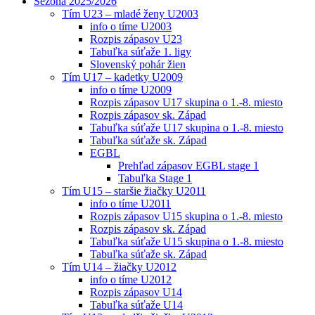
Sezóna 2025/2026
Tím U23 – mladé ženy U2003
info o tíme U2003
Rozpis zápasov U23
Tabuľka súťaže 1. ligy
Slovenský pohár žien
Tím U17 – kadetky U2009
info o tíme U2009
Rozpis zápasov U17 skupina o 1.-8. miesto
Rozpis zápasov sk. Západ
Tabuľka súťaže U17 skupina o 1.-8. miesto
Tabuľka súťaže sk. Západ
EGBL
Prehľad zápasov EGBL stage 1
Tabuľka Stage 1
Tím U15 – staršie žiačky U2011
info o tíme U2011
Rozpis zápasov U15 skupina o 1.-8. miesto
Rozpis zápasov sk. Západ
Tabuľka súťaže U15 skupina o 1.-8. miesto
Tabuľka súťaže sk. Západ
Tím U14 – žiačky U2012
info o tíme U2012
Rozpis zápasov U14
Tabuľka súťaže U14