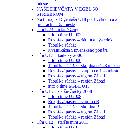
mieste
NAŠE DIEVČATÁ V EGBL SO
STRIEBROM
Na turnaji v Rige naša U18 po 3 výhrach a 2
prehrách na 6. mieste
Tím U23 – mladé ženy
Info o tíme U2003
Rozpis zápasov – dátum a výsledok
Tabuľka súťaže
Kvalifikácia Slovenského pohára
Tím U17 – kadetky 2006
Info o tíme U2006
Tabuľka súťaže – skupina o 1.-8.miesto
Rozpis zápasov – skupina o 1.-8.miesto
Rozpis zápasov – región Západ
Tabuľka súťaže – región Západ
info o tíme EGBL U18
Tím U15 – staršie žiačky 2008
Info o tíme U2008
Rozpis zápasov – skupina B
Tabuľka súťaže – skupina B
Rozpis zápasov – región Západ
Tabuľka súťaže – región Západ
Tím U12 – staršie mini 2011
Info o tíme U2011