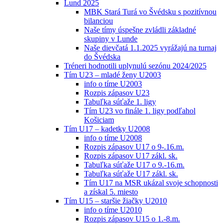
Lund 2025
MBK Stará Turá vo Švédsku s pozitívnou
bilanciou
Naše tímy úspešne zvládli základné
skupiny v Lunde
Naše dievčatá 1.1.2025 vyrážajú na turnaj
do Švédska
Tréneri hodnotili uplynulú sezónu 2024/2025
Tím U23 – mladé ženy U2003
info o tíme U2003
Rozpis zápasov U23
Tabuľka súťaže 1. ligy
Tím U23 vo finále 1. ligy podľahol
Košiciam
Tím U17 – kadetky U2008
info o tíme U2008
Rozpis zápasov U17 o 9-.16.m.
Rozpis zápasov U17 zákl. sk.
Tabuľka súťaže U17 o 9.-16.m.
Tabuľka súťaže U17 zákl. sk.
Tím U17 na MSR ukázal svoje schopnosti
a získal 5. miesto
Tím U15 – staršie žiačky U2010
info o tíme U2010
Rozpis zápasov U15 o 1.-8.m.