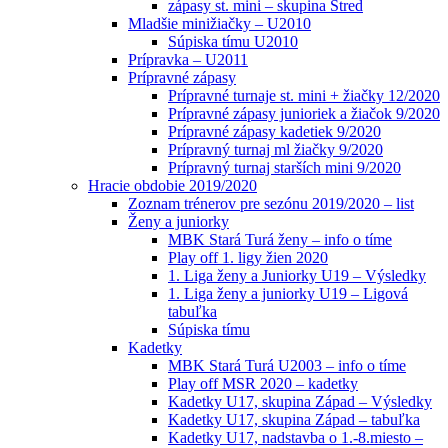
zápasy st. mini – skupina Stred
Mladšie minižiačky – U2010
Súpiska tímu U2010
Prípravka – U2011
Prípravné zápasy
Prípravné turnaje st. mini + žiačky 12/2020
Prípravné zápasy junioriek a žiačok 9/2020
Prípravné zápasy kadetiek 9/2020
Prípravný turnaj ml žiačky 9/2020
Prípravný turnaj starších mini 9/2020
Hracie obdobie 2019/2020
Zoznam trénerov pre sezónu 2019/2020 – list
Ženy a juniorky
MBK Stará Turá ženy – info o tíme
Play off 1. ligy žien 2020
1. Liga ženy a Juniorky U19 – Výsledky
1. Liga ženy a juniorky U19 – Ligová
tabuľka
Súpiska tímu
Kadetky
MBK Stará Turá U2003 – info o tíme
Play off MSR 2020 – kadetky
Kadetky U17, skupina Západ – Výsledky
Kadetky U17, skupina Západ – tabuľka
Kadetky U17, nadstavba o 1.-8.miesto –