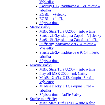
Výsledky
Kadetky U17, nadstavba o 1.-8. miesto –
tabuľka
EGBL – výsledky
EGBL – tabuľka
Súpiska tímu
Staršie žiačky
MBK Stará Turá U2005 – info o tíme
Staršie žiačky, skupina Západ – Výsledky
Staršie žiačky, skupina Západ – tabuľka
St. žiačky, nadstavba o 9.-14. miesto –
Výsledky
Staršie žiačky, nadstavba o 9.-14. miesto –
tabuľka
Súpiska tímu
Mladšie žiačky
MBK Stará Turá U2007 – info o tíme
Play off MSR 2020 – ml. žiačky
Mladšie žiačky U13, skupina Stred –
Výsledky
Mladšie žiačky U13, skupina Stred –
tabuľka
Súpiska tímu mladšie žiačky
Staršie minižiačky
MBK Stará Turá U2008 – info o tíme