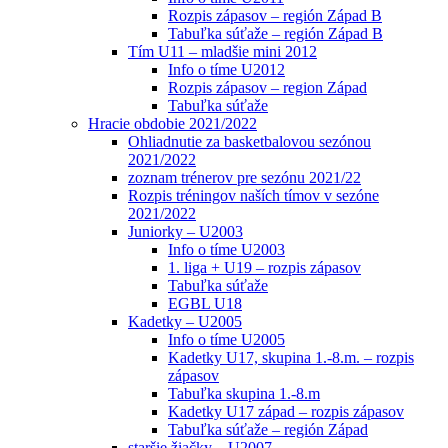
Rozpis zápasov – región Západ B
Tabuľka súťaže – región Západ B
Tím U11 – mladšie mini 2012
Info o tíme U2012
Rozpis zápasov – region Západ
Tabuľka súťaže
Hracie obdobie 2021/2022
Ohliadnutie za basketbalovou sezónou
2021/2022
zoznam trénerov pre sezónu 2021/22
Rozpis tréningov naších tímov v sezóne
2021/2022
Juniorky – U2003
Info o tíme U2003
1. liga + U19 – rozpis zápasov
Tabuľka súťaže
EGBL U18
Kadetky – U2005
Info o tíme U2005
Kadetky U17, skupina 1.-8.m. – rozpis
zápasov
Tabuľka skupina 1.-8.m
Kadetky U17 západ – rozpis zápasov
Tabuľka súťaže – región Západ
staršie žiačky – U2007