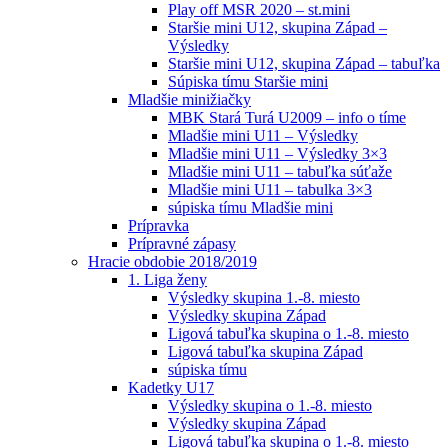
Play off MSR 2020 – st.mini
Staršie mini U12, skupina Západ –
Výsledky
Staršie mini U12, skupina Západ – tabuľka
Súpiska tímu Staršie mini
Mladšie minižiačky
MBK Stará Turá U2009 – info o tíme
Mladšie mini U11 – Výsledky
Mladšie mini U11 – Výsledky 3×3
Mladšie mini U11 – tabuľka súťaže
Mladšie mini U11 – tabulka 3×3
súpiska tímu Mladšie mini
Prípravka
Prípravné zápasy
Hracie obdobie 2018/2019
1. Liga ženy
Výsledky skupina 1.-8. miesto
Výsledky skupina Západ
Ligová tabuľka skupina o 1.-8. miesto
Ligová tabuľka skupina Západ
súpiska tímu
Kadetky U17
Výsledky skupina o 1.-8. miesto
Výsledky skupina Západ
Ligová tabuľka skupina o 1.-8. miesto