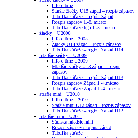
Info o tíme
Staršie žiačky U15 západ – rozpis zápasov
Tabuľka súťaže – región Západ
Rozpis zápasov 1.-8. miesto
Tabuľka súťaže liga 1.-8. miesto
žiačky – U2008
Info o tíme U2008
Žiačky U14 západ – rozpis zápasov
Tabuľka súťaže – región Západ U14
mladšie žiačky – U2009
Info o tíme U2009
Mladšie žiačky U13 západ – rozpis
zápasov
Tabuľka súťaže – región Západ U13
Rozpis zápasov Západ 1.-4.miesto
Tabuľka súťaže Západ 1.-4. miesto
staršie mini – U2010
Info o tíme U2010
Staršie mini U12 západ – rozpis zápasov
Tabuľka súťaže – región Západ U12
mladšie mini – U2011
Súpiska mladšie mini
Rozpis zápasov skupina západ
Tabuľka súťaže