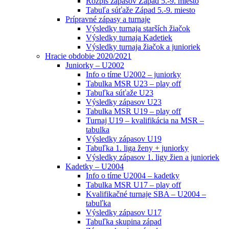
Rozpis zápasov Západ 5.-9. miesto
Tabuľa súťaže Západ 5.-9. miesto
Prípravné zápasy a turnaje
Výsledky turnaja starších žiačok
Výsledky turnaja Kadetiek
Výsledky turnaja žiačok a junioriek
Hracie obdobie 2020/2021
Juniorky – U2002
Info o tíme U2002 – juniorky
Tabulka MSR U23 – play off
Tabuľka súťaže U23
Výsledky zápasov U23
Tabulka MSR U19 – play off
Turnaj U19 – kvalifikácia na MSR –
tabulka
Výsledky zápasov U19
Tabuľka 1. liga ženy + juniorky
Výsledky zápasov 1. ligy žien a junioriek
Kadetky – U2004
Info o tíme U2004 – kadetky
Tabulka MSR U17 – play off
Kvalifikačné turnaje SBA – U2004 –
tabuľka
Výsledky zápasov U17
Tabuľka skupina západ