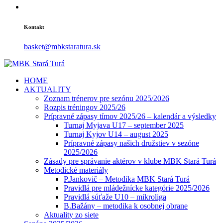
Kontakt
basket@mbkstaratura.sk
HOME
AKTUALITY
Zoznam trénerov pre sezónu 2025/2026
Rozpis tréningov 2025/26
Prípravné zápasy tímov 2025/26 – kalendár a výsledky
Turnaj Myjava U17 – september 2025
Turnaj Kyjov U14 – august 2025
Prípravné zápasy našich družstiev v sezóne
2025/2026
Zásady pre správanie aktérov v klube MBK Stará Turá
Metodické materiály
P.Jankovič – Metodika MBK Stará Turá
Pravidlá pre mládežnícke kategórie 2025/2026
Pravidlá súťaže U10 – mikroliga
B.Bažány – metodika k osobnej obrane
Aktuality zo siete