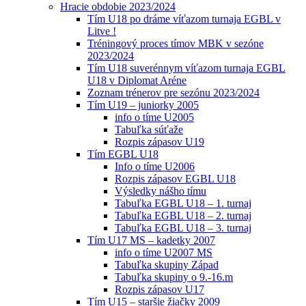
Hracie obdobie 2023/2024
Tím U18 po dráme víťazom turnaja EGBL v
Litve !
Tréningový proces tímov MBK v sezóne
2023/2024
Tím U18 suverénnym víťazom turnaja EGBL
U18 v Diplomat Aréne
Zoznam trénerov pre sezónu 2023/2024
Tím U19 – juniorky 2005
info o tíme U2005
Tabuľka súťaže
Rozpis zápasov U19
Tím EGBL U18
Info o tíme U2006
Rozpis zápasov EGBL U18
Výsledky nášho tímu
Tabuľka EGBL U18 – 1. turnaj
Tabuľka EGBL U18 – 2. turnaj
Tabuľka EGBL U18 – 3. turnaj
Tím U17 MS – kadetky 2007
info o tíme U2007 MS
Tabuľka skupiny Západ
Tabuľka skupiny o 9.-16.m
Rozpis zápasov U17
Tím U15 – staršie žiačky 2009