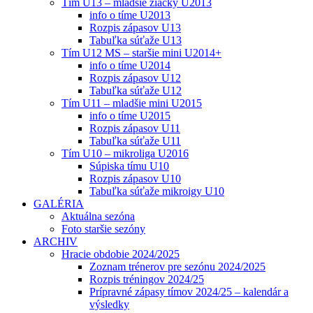
Tím U13 – mladšie žiačky U2013
info o tíme U2013
Rozpis zápasov U13
Tabuľka súťaže U13
Tím U12 MS – staršie mini U2014+
info o tíme U2014
Rozpis zápasov U12
Tabuľka súťaže U12
Tím U11 – mladšie mini U2015
info o tíme U2015
Rozpis zápasov U11
Tabuľka súťaže U11
Tím U10 – mikroliga U2016
Súpiska tímu U10
Rozpis zápasov U10
Tabuľka súťaže mikroigy U10
GALÉRIA
Aktuálna sezóna
Foto staršie sezóny
ARCHIV
Hracie obdobie 2024/2025
Zoznam trénerov pre sezónu 2024/2025
Rozpis tréningov 2024/25
Prípravné zápasy tímov 2024/25 – kalendár a
výsledky