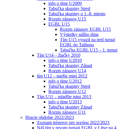
info o tíme U2009
Tabuľka skupiny Stred
Tabuľka skupiny o 1.-8. miesto
Rozpis zápasov U15
EGBL U15
Rozpis zápasov EGBL U15
Výsledky nášho tímu
Tím U15 vyrazil na tretí turnaj
EGBL do Tallinnu
Tabuľka EGBL U15 – 1. turnaj
Tím U14 – žiačky 2010
info o tíme U2010
Tabuľka skupiny Západ
Rozpis zápasov U14
tím U12 – staršie mini 2012
info o tíme U2012
Tabuľka skupiny Stred
Rozpis zápasov U12
Tím U11 – mladšie mini 2013
info o tíme U2013
Tabuľka skupiny Západ
Rozpis zápasov U11
Hracie obdobie 2022/2023
Zoznam trénerov pre sezónu 2022/2023
Náš tím v prvom turnaji EGBL v Litve na 4.