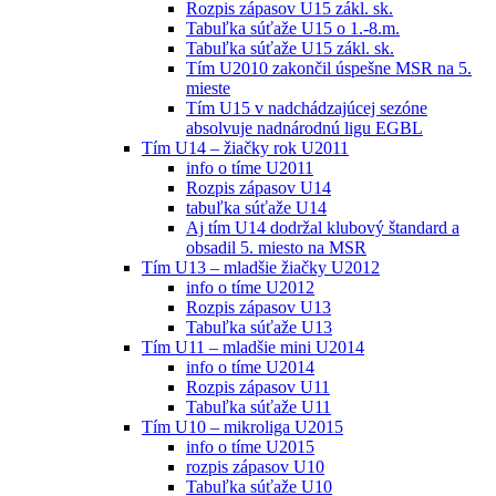
Rozpis zápasov U15 zákl. sk.
Tabuľka súťaže U15 o 1.-8.m.
Tabuľka súťaže U15 zákl. sk.
Tím U2010 zakončil úspešne MSR na 5.
mieste
Tím U15 v nadchádzajúcej sezóne
absolvuje nadnárodnú ligu EGBL
Tím U14 – žiačky rok U2011
info o tíme U2011
Rozpis zápasov U14
tabuľka súťaže U14
Aj tím U14 dodržal klubový štandard a
obsadil 5. miesto na MSR
Tím U13 – mladšie žiačky U2012
info o tíme U2012
Rozpis zápasov U13
Tabuľka súťaže U13
Tím U11 – mladšie mini U2014
info o tíme U2014
Rozpis zápasov U11
Tabuľka súťaže U11
Tím U10 – mikroliga U2015
info o tíme U2015
rozpis zápasov U10
Tabuľka súťaže U10