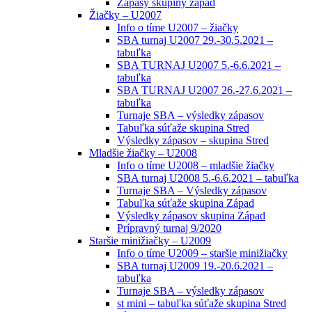
Zápasy skupiny západ
Žiačky – U2007
Info o tíme U2007 – žiačky
SBA turnaj U2007 29.-30.5.2021 –
tabuľka
SBA TURNAJ U2007 5.-6.6.2021 –
tabuľka
SBA TURNAJ U2007 26.-27.6.2021 –
tabuľka
Turnaje SBA – výsledky zápasov
Tabuľka súťaže skupina Stred
Výsledky zápasov – skupina Stred
Mladšie žiačky – U2008
Info o tíme U2008 – mladšie žiačky
SBA turnaj U2008 5.-6.6.2021 – tabuľka
Turnaje SBA – Výsledky zápasov
Tabuľka súťaže skupina Západ
Výsledky zápasov skupina Západ
Prípravný turnaj 9/2020
Staršie minižiačky – U2009
Info o tíme U2009 – staršie minižiačky
SBA turnaj U2009 19.-20.6.2021 –
tabuľka
Turnaje SBA – výsledky zápasov
st mini – tabuľka súťaže skupina Stred