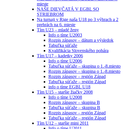
mieste
NAŠE DIEVČATÁ V EGBL SO
STRIEBROM
Na turnaji v Rige naša U18 po 3 výhrach a 2
prehrách na 6. mieste
Tím U23 – mladé ženy
Info o tíme U2003
Rozpis zápasov – dátum a výsledok
Tabuľka súťaže
Kvalifikácia Slovenského pohára
Tím U17 – kadetky 2006
Info o tíme U2006
Tabuľka súťaže – skupina o 1.-8.miesto
Rozpis zápasov – skupina o 1.-8.miesto
Rozpis zápasov – región Západ
Tabuľka súťaže – región Západ
info o tíme EGBL U18
Tím U15 – staršie žiačky 2008
Info o tíme U2008
Rozpis zápasov – skupina B
Tabuľka súťaže – skupina B
Rozpis zápasov – región Západ
Tabuľka súťaže – región Západ
Tím U12 – staršie mini 2011
Info o tíme U2011