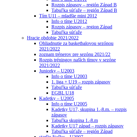
Rozpis zápasov – región Západ B
Tabuľka súťaže – región Západ B
Tím U11 – mladšie mini 2012
Info o tíme U2012
Rozpis zápasov – region Západ
Tabuľka súťaže
Hracie obdobie 2021/2022
Ohliadnutie za basketbalovou sezónou
2021/2022
zoznam trénerov pre sezónu 2021/22
Rozpis tréningov naších tímov v sezóne
2021/2022
Juniorky – U2003
Info o tíme U2003
1. liga + U19 – rozpis zápasov
Tabuľka súťaže
EGBL U18
Kadetky – U2005
Info o tíme U2005
Kadetky U17, skupina 1.-8.m. – rozpis
zápasov
Tabuľka skupina 1.-8.m
Kadetky U17 západ – rozpis zápasov
Tabuľka súťaže – región Západ
staršie žiačky – U2007