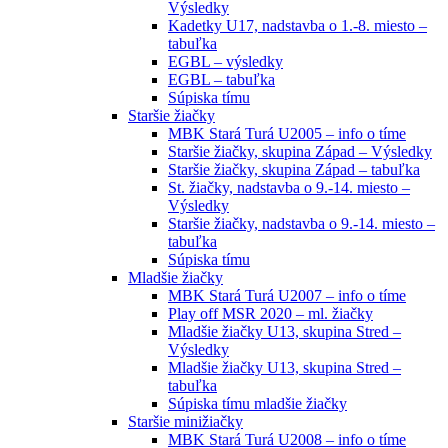
Výsledky
Kadetky U17, nadstavba o 1.-8. miesto –
tabuľka
EGBL – výsledky
EGBL – tabuľka
Súpiska tímu
Staršie žiačky
MBK Stará Turá U2005 – info o tíme
Staršie žiačky, skupina Západ – Výsledky
Staršie žiačky, skupina Západ – tabuľka
St. žiačky, nadstavba o 9.-14. miesto –
Výsledky
Staršie žiačky, nadstavba o 9.-14. miesto –
tabuľka
Súpiska tímu
Mladšie žiačky
MBK Stará Turá U2007 – info o tíme
Play off MSR 2020 – ml. žiačky
Mladšie žiačky U13, skupina Stred –
Výsledky
Mladšie žiačky U13, skupina Stred –
tabuľka
Súpiska tímu mladšie žiačky
Staršie minižiačky
MBK Stará Turá U2008 – info o tíme