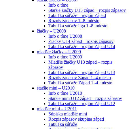
Info o tíme
Staršie žiačky U15 západ – rozpis zápasov
Tabuľka súťaže – región Západ
Rozpis zápasov 1.-8. miesto
Tabuľka súťaže liga 1.-8. miesto
žiačky – U2008
Info o tíme U2008
Žiačky U14 západ – rozpis zápasov
Tabuľka súťaže – región Západ U14
mladšie žiačky – U2009
Info o tíme U2009
Mladšie žiačky U13 západ – rozpis
zápasov
Tabuľka súťaže – región Západ U13
Rozpis zápasov Západ 1.-4.miesto
Tabuľka súťaže Západ 1.-4. miesto
staršie mini – U2010
Info o tíme U2010
Staršie mini U12 západ – rozpis zápasov
Tabuľka súťaže – región Západ U12
mladšie mini – U2011
Súpiska mladšie mini
Rozpis zápasov skupina západ
Tabuľka súťaže