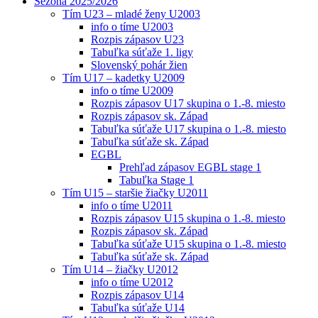
Sezóna 2025/2026
Tím U23 – mladé ženy U2003
info o tíme U2003
Rozpis zápasov U23
Tabuľka súťaže 1. ligy
Slovenský pohár žien
Tím U17 – kadetky U2009
info o tíme U2009
Rozpis zápasov U17 skupina o 1.-8. miesto
Rozpis zápasov sk. Západ
Tabuľka súťaže U17 skupina o 1.-8. miesto
Tabuľka súťaže sk. Západ
EGBL
Prehľad zápasov EGBL stage 1
Tabuľka Stage 1
Tím U15 – staršie žiačky U2011
info o tíme U2011
Rozpis zápasov U15 skupina o 1.-8. miesto
Rozpis zápasov sk. Západ
Tabuľka súťaže U15 skupina o 1.-8. miesto
Tabuľka súťaže sk. Západ
Tím U14 – žiačky U2012
info o tíme U2012
Rozpis zápasov U14
Tabuľka súťaže U14