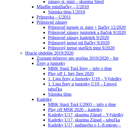
zápasy st. mini – skupina Stred
Mladšie minižiačky – U2010
Súpiska tímu U2010
Prípravka – U2011
Prípravné zápasy
Prípravné turnaje st. mini + žiačky 12/2020
Prípravné zápasy junioriek a žiačok 9/2020
Prípravné zápasy kadetiek 9/2020
Prípravný turnaj ml žiačky 9/2020
Prípravný turnaj starších mini 9/2020
Hracie obdobie 2019/2020
Zoznam trénerov pre sezónu 2019/2020 – list
Ženy a juniorky
MBK Stará Turá ženy – info o tíme
Play off 1. ligy žien 2020
1. Liga ženy a Juniorky U19 – Výsledky
1. Liga ženy a juniorky U19 – Ligová
tabuľka
Súpiska tímu
Kadetky
MBK Stará Turá U2003 – info o tíme
Play off MSR 2020 – kadetky
Kadetky U17, skupina Západ – Výsledky
Kadetky U17, skupina Západ – tabuľka
Kadetky U17, nadstavba o 1.-8.miesto –