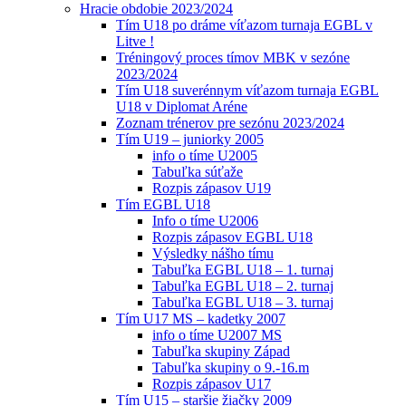
Hracie obdobie 2023/2024
Tím U18 po dráme víťazom turnaja EGBL v
Litve !
Tréningový proces tímov MBK v sezóne
2023/2024
Tím U18 suverénnym víťazom turnaja EGBL
U18 v Diplomat Aréne
Zoznam trénerov pre sezónu 2023/2024
Tím U19 – juniorky 2005
info o tíme U2005
Tabuľka súťaže
Rozpis zápasov U19
Tím EGBL U18
Info o tíme U2006
Rozpis zápasov EGBL U18
Výsledky nášho tímu
Tabuľka EGBL U18 – 1. turnaj
Tabuľka EGBL U18 – 2. turnaj
Tabuľka EGBL U18 – 3. turnaj
Tím U17 MS – kadetky 2007
info o tíme U2007 MS
Tabuľka skupiny Západ
Tabuľka skupiny o 9.-16.m
Rozpis zápasov U17
Tím U15 – staršie žiačky 2009