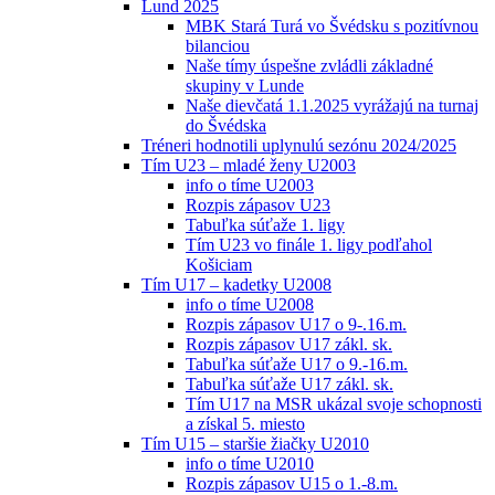
Lund 2025
MBK Stará Turá vo Švédsku s pozitívnou
bilanciou
Naše tímy úspešne zvládli základné
skupiny v Lunde
Naše dievčatá 1.1.2025 vyrážajú na turnaj
do Švédska
Tréneri hodnotili uplynulú sezónu 2024/2025
Tím U23 – mladé ženy U2003
info o tíme U2003
Rozpis zápasov U23
Tabuľka súťaže 1. ligy
Tím U23 vo finále 1. ligy podľahol
Košiciam
Tím U17 – kadetky U2008
info o tíme U2008
Rozpis zápasov U17 o 9-.16.m.
Rozpis zápasov U17 zákl. sk.
Tabuľka súťaže U17 o 9.-16.m.
Tabuľka súťaže U17 zákl. sk.
Tím U17 na MSR ukázal svoje schopnosti
a získal 5. miesto
Tím U15 – staršie žiačky U2010
info o tíme U2010
Rozpis zápasov U15 o 1.-8.m.