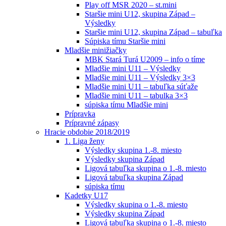
Play off MSR 2020 – st.mini
Staršie mini U12, skupina Západ –
Výsledky
Staršie mini U12, skupina Západ – tabuľka
Súpiska tímu Staršie mini
Mladšie minižiačky
MBK Stará Turá U2009 – info o tíme
Mladšie mini U11 – Výsledky
Mladšie mini U11 – Výsledky 3×3
Mladšie mini U11 – tabuľka súťaže
Mladšie mini U11 – tabulka 3×3
súpiska tímu Mladšie mini
Prípravka
Prípravné zápasy
Hracie obdobie 2018/2019
1. Liga ženy
Výsledky skupina 1.-8. miesto
Výsledky skupina Západ
Ligová tabuľka skupina o 1.-8. miesto
Ligová tabuľka skupina Západ
súpiska tímu
Kadetky U17
Výsledky skupina o 1.-8. miesto
Výsledky skupina Západ
Ligová tabuľka skupina o 1.-8. miesto