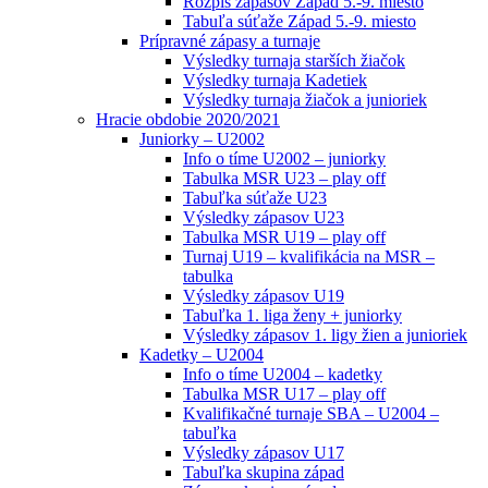
Rozpis zápasov Západ 5.-9. miesto
Tabuľa súťaže Západ 5.-9. miesto
Prípravné zápasy a turnaje
Výsledky turnaja starších žiačok
Výsledky turnaja Kadetiek
Výsledky turnaja žiačok a junioriek
Hracie obdobie 2020/2021
Juniorky – U2002
Info o tíme U2002 – juniorky
Tabulka MSR U23 – play off
Tabuľka súťaže U23
Výsledky zápasov U23
Tabulka MSR U19 – play off
Turnaj U19 – kvalifikácia na MSR –
tabulka
Výsledky zápasov U19
Tabuľka 1. liga ženy + juniorky
Výsledky zápasov 1. ligy žien a junioriek
Kadetky – U2004
Info o tíme U2004 – kadetky
Tabulka MSR U17 – play off
Kvalifikačné turnaje SBA – U2004 –
tabuľka
Výsledky zápasov U17
Tabuľka skupina západ