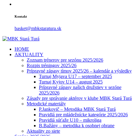
Kontakt
basket@mbkstaratura.sk
HOME
AKTUALITY
Zoznam trénerov pre sezónu 2025/2026
Rozpis tréningov 2025/26
Prípravné zápasy tímov 2025/26 – kalendár a výsledky
Turnaj Myjava U17 – september 2025
Turnaj Kyjov U14 – august 2025
Prípravné zápasy našich družstiev v sezóne
2025/2026
Zásady pre správanie aktérov v klube MBK Stará Turá
Metodické materiály
P.Jankovič – Metodika MBK Stará Turá
Pravidlá pre mládežnícke kategórie 2025/2026
Pravidlá súťaže U10 – mikroliga
B.Bažány – metodika k osobnej obrane
Aktuality zo siete