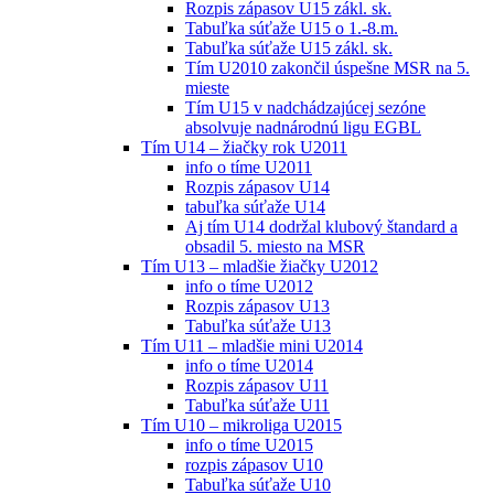
Rozpis zápasov U15 zákl. sk.
Tabuľka súťaže U15 o 1.-8.m.
Tabuľka súťaže U15 zákl. sk.
Tím U2010 zakončil úspešne MSR na 5.
mieste
Tím U15 v nadchádzajúcej sezóne
absolvuje nadnárodnú ligu EGBL
Tím U14 – žiačky rok U2011
info o tíme U2011
Rozpis zápasov U14
tabuľka súťaže U14
Aj tím U14 dodržal klubový štandard a
obsadil 5. miesto na MSR
Tím U13 – mladšie žiačky U2012
info o tíme U2012
Rozpis zápasov U13
Tabuľka súťaže U13
Tím U11 – mladšie mini U2014
info o tíme U2014
Rozpis zápasov U11
Tabuľka súťaže U11
Tím U10 – mikroliga U2015
info o tíme U2015
rozpis zápasov U10
Tabuľka súťaže U10