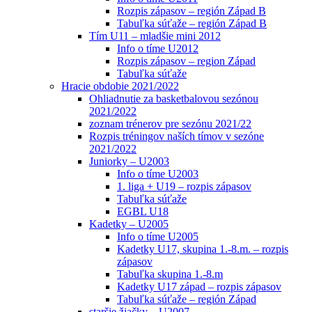
Rozpis zápasov – región Západ B
Tabuľka súťaže – región Západ B
Tím U11 – mladšie mini 2012
Info o tíme U2012
Rozpis zápasov – region Západ
Tabuľka súťaže
Hracie obdobie 2021/2022
Ohliadnutie za basketbalovou sezónou
2021/2022
zoznam trénerov pre sezónu 2021/22
Rozpis tréningov naších tímov v sezóne
2021/2022
Juniorky – U2003
Info o tíme U2003
1. liga + U19 – rozpis zápasov
Tabuľka súťaže
EGBL U18
Kadetky – U2005
Info o tíme U2005
Kadetky U17, skupina 1.-8.m. – rozpis
zápasov
Tabuľka skupina 1.-8.m
Kadetky U17 západ – rozpis zápasov
Tabuľka súťaže – región Západ
staršie žiačky – U2007