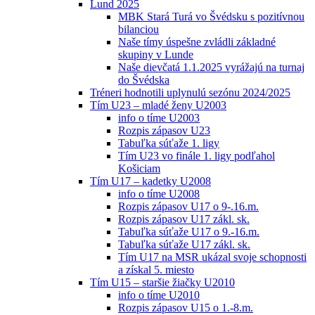
Lund 2025
MBK Stará Turá vo Švédsku s pozitívnou
bilanciou
Naše tímy úspešne zvládli základné
skupiny v Lunde
Naše dievčatá 1.1.2025 vyrážajú na turnaj
do Švédska
Tréneri hodnotili uplynulú sezónu 2024/2025
Tím U23 – mladé ženy U2003
info o tíme U2003
Rozpis zápasov U23
Tabuľka súťaže 1. ligy
Tím U23 vo finále 1. ligy podľahol
Košiciam
Tím U17 – kadetky U2008
info o tíme U2008
Rozpis zápasov U17 o 9-.16.m.
Rozpis zápasov U17 zákl. sk.
Tabuľka súťaže U17 o 9.-16.m.
Tabuľka súťaže U17 zákl. sk.
Tím U17 na MSR ukázal svoje schopnosti
a získal 5. miesto
Tím U15 – staršie žiačky U2010
info o tíme U2010
Rozpis zápasov U15 o 1.-8.m.