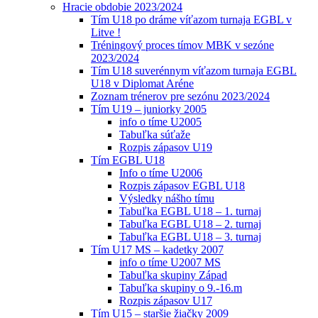
Hracie obdobie 2023/2024
Tím U18 po dráme víťazom turnaja EGBL v
Litve !
Tréningový proces tímov MBK v sezóne
2023/2024
Tím U18 suverénnym víťazom turnaja EGBL
U18 v Diplomat Aréne
Zoznam trénerov pre sezónu 2023/2024
Tím U19 – juniorky 2005
info o tíme U2005
Tabuľka súťaže
Rozpis zápasov U19
Tím EGBL U18
Info o tíme U2006
Rozpis zápasov EGBL U18
Výsledky nášho tímu
Tabuľka EGBL U18 – 1. turnaj
Tabuľka EGBL U18 – 2. turnaj
Tabuľka EGBL U18 – 3. turnaj
Tím U17 MS – kadetky 2007
info o tíme U2007 MS
Tabuľka skupiny Západ
Tabuľka skupiny o 9.-16.m
Rozpis zápasov U17
Tím U15 – staršie žiačky 2009