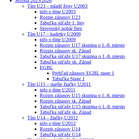
Sezóna 2025/2026
Tím U23 – mladé ženy U2003
info o tíme U2003
Rozpis zápasov U23
Tabuľka súťaže 1. ligy
Slovenský pohár žien
Tím U17 – kadetky U2009
info o tíme U2009
Rozpis zápasov U17 skupina o 1.-8. miesto
Rozpis zápasov sk. Západ
Tabuľka súťaže U17 skupina o 1.-8. miesto
Tabuľka súťaže sk. Západ
EGBL
Prehľad zápasov EGBL stage 1
Tabuľka Stage 1
Tím U15 – staršie žiačky U2011
info o tíme U2011
Rozpis zápasov U15 skupina o 1.-8. miesto
Rozpis zápasov sk. Západ
Tabuľka súťaže U15 skupina o 1.-8. miesto
Tabuľka súťaže sk. Západ
Tím U14 – žiačky U2012
info o tíme U2012
Rozpis zápasov U14
Tabuľka súťaže U14