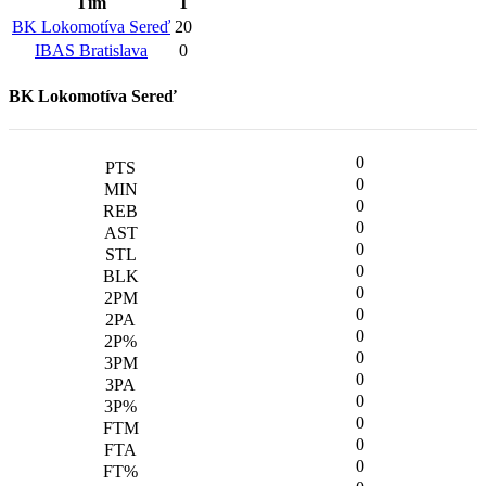
Tím
T
BK Lokomotíva Sereď
20
IBAS Bratislava
0
BK Lokomotíva Sereď
0
0
0
0
0
0
0
0
0
0
0
0
0
0
0