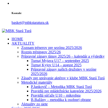
Kontakt
basket@mbkstaratura.sk
HOME
AKTUALITY
Zoznam trénerov pre sezónu 2025/2026
Rozpis tréningov 2025/26
Prípravné zápasy tímov 2025/26 – kalendár a výsledky
Turnaj Myjava U17 – september 2025
Turnaj Kyjov U14 – august 2025
Prípravné zápasy našich družstiev v sezóne
2025/2026
Zásady pre správanie aktérov v klube MBK Stará Turá
Metodické materiály
P.Jankovič – Metodika MBK Stará Turá
Pravidlá pre mládežnícke kategórie 2025/2026
Pravidlá súťaže U10 – mikroliga
B.Bažány – metodika k osobnej obrane
Aktuality zo siete