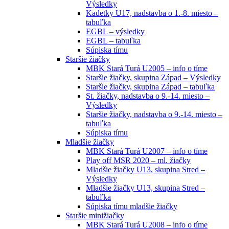
Výsledky
Kadetky U17, nadstavba o 1.-8. miesto –
tabuľka
EGBL – výsledky
EGBL – tabuľka
Súpiska tímu
Staršie žiačky
MBK Stará Turá U2005 – info o tíme
Staršie žiačky, skupina Západ – Výsledky
Staršie žiačky, skupina Západ – tabuľka
St. žiačky, nadstavba o 9.-14. miesto –
Výsledky
Staršie žiačky, nadstavba o 9.-14. miesto –
tabuľka
Súpiska tímu
Mladšie žiačky
MBK Stará Turá U2007 – info o tíme
Play off MSR 2020 – ml. žiačky
Mladšie žiačky U13, skupina Stred –
Výsledky
Mladšie žiačky U13, skupina Stred –
tabuľka
Súpiska tímu mladšie žiačky
Staršie minižiačky
MBK Stará Turá U2008 – info o tíme