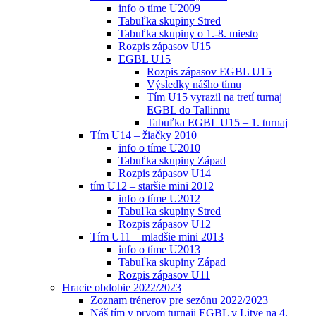
info o tíme U2009
Tabuľka skupiny Stred
Tabuľka skupiny o 1.-8. miesto
Rozpis zápasov U15
EGBL U15
Rozpis zápasov EGBL U15
Výsledky nášho tímu
Tím U15 vyrazil na tretí turnaj
EGBL do Tallinnu
Tabuľka EGBL U15 – 1. turnaj
Tím U14 – žiačky 2010
info o tíme U2010
Tabuľka skupiny Západ
Rozpis zápasov U14
tím U12 – staršie mini 2012
info o tíme U2012
Tabuľka skupiny Stred
Rozpis zápasov U12
Tím U11 – mladšie mini 2013
info o tíme U2013
Tabuľka skupiny Západ
Rozpis zápasov U11
Hracie obdobie 2022/2023
Zoznam trénerov pre sezónu 2022/2023
Náš tím v prvom turnaji EGBL v Litve na 4.