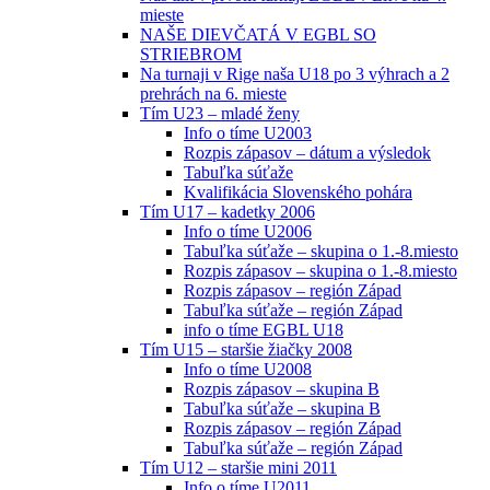
mieste
NAŠE DIEVČATÁ V EGBL SO
STRIEBROM
Na turnaji v Rige naša U18 po 3 výhrach a 2
prehrách na 6. mieste
Tím U23 – mladé ženy
Info o tíme U2003
Rozpis zápasov – dátum a výsledok
Tabuľka súťaže
Kvalifikácia Slovenského pohára
Tím U17 – kadetky 2006
Info o tíme U2006
Tabuľka súťaže – skupina o 1.-8.miesto
Rozpis zápasov – skupina o 1.-8.miesto
Rozpis zápasov – región Západ
Tabuľka súťaže – región Západ
info o tíme EGBL U18
Tím U15 – staršie žiačky 2008
Info o tíme U2008
Rozpis zápasov – skupina B
Tabuľka súťaže – skupina B
Rozpis zápasov – región Západ
Tabuľka súťaže – región Západ
Tím U12 – staršie mini 2011
Info o tíme U2011