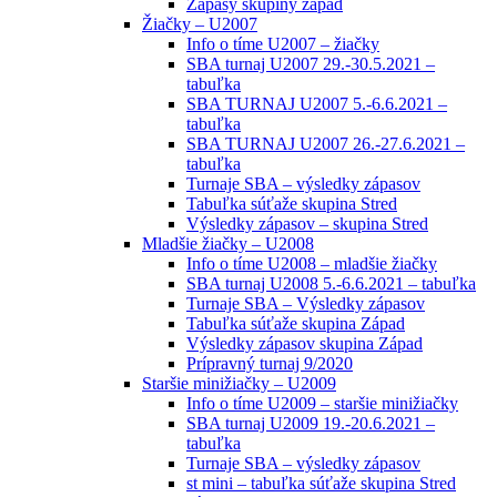
Zápasy skupiny západ
Žiačky – U2007
Info o tíme U2007 – žiačky
SBA turnaj U2007 29.-30.5.2021 –
tabuľka
SBA TURNAJ U2007 5.-6.6.2021 –
tabuľka
SBA TURNAJ U2007 26.-27.6.2021 –
tabuľka
Turnaje SBA – výsledky zápasov
Tabuľka súťaže skupina Stred
Výsledky zápasov – skupina Stred
Mladšie žiačky – U2008
Info o tíme U2008 – mladšie žiačky
SBA turnaj U2008 5.-6.6.2021 – tabuľka
Turnaje SBA – Výsledky zápasov
Tabuľka súťaže skupina Západ
Výsledky zápasov skupina Západ
Prípravný turnaj 9/2020
Staršie minižiačky – U2009
Info o tíme U2009 – staršie minižiačky
SBA turnaj U2009 19.-20.6.2021 –
tabuľka
Turnaje SBA – výsledky zápasov
st mini – tabuľka súťaže skupina Stred