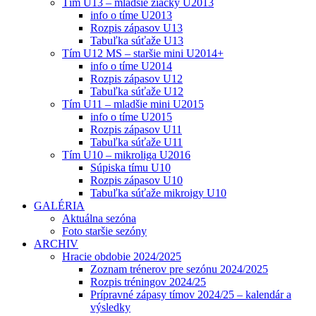
Tím U13 – mladšie žiačky U2013
info o tíme U2013
Rozpis zápasov U13
Tabuľka súťaže U13
Tím U12 MS – staršie mini U2014+
info o tíme U2014
Rozpis zápasov U12
Tabuľka súťaže U12
Tím U11 – mladšie mini U2015
info o tíme U2015
Rozpis zápasov U11
Tabuľka súťaže U11
Tím U10 – mikroliga U2016
Súpiska tímu U10
Rozpis zápasov U10
Tabuľka súťaže mikroigy U10
GALÉRIA
Aktuálna sezóna
Foto staršie sezóny
ARCHIV
Hracie obdobie 2024/2025
Zoznam trénerov pre sezónu 2024/2025
Rozpis tréningov 2024/25
Prípravné zápasy tímov 2024/25 – kalendár a
výsledky