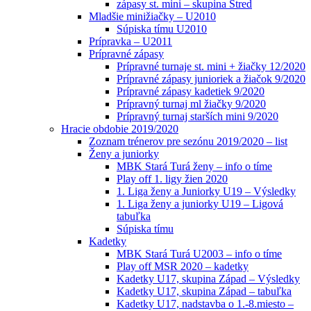
zápasy st. mini – skupina Stred
Mladšie minižiačky – U2010
Súpiska tímu U2010
Prípravka – U2011
Prípravné zápasy
Prípravné turnaje st. mini + žiačky 12/2020
Prípravné zápasy junioriek a žiačok 9/2020
Prípravné zápasy kadetiek 9/2020
Prípravný turnaj ml žiačky 9/2020
Prípravný turnaj starších mini 9/2020
Hracie obdobie 2019/2020
Zoznam trénerov pre sezónu 2019/2020 – list
Ženy a juniorky
MBK Stará Turá ženy – info o tíme
Play off 1. ligy žien 2020
1. Liga ženy a Juniorky U19 – Výsledky
1. Liga ženy a juniorky U19 – Ligová
tabuľka
Súpiska tímu
Kadetky
MBK Stará Turá U2003 – info o tíme
Play off MSR 2020 – kadetky
Kadetky U17, skupina Západ – Výsledky
Kadetky U17, skupina Západ – tabuľka
Kadetky U17, nadstavba o 1.-8.miesto –