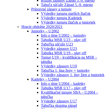
Rozpis zápasov Západ 5.-9. miesto
Tabuľa súťaže Západ 5.-9. miesto
Prípravné zápasy a turnaje
Výsledky turnaja starších žiačok
Výsledky turnaja Kadetiek
Výsledky turnaja žiačok a junioriek
Hracie obdobie 2020/2021
Juniorky – U2002
Info o tíme U2002 – juniorky
Tabulka MSR U23 – play off
Tabuľka súťaže U23
Výsledky zápasov U23
Tabulka MSR U19 – play off
Turnaj U19 – kvalifikácia na MSR –
tabulka
Výsledky zápasov U19
Tabuľka 1. liga ženy + juniorky
Výsledky zápasov 1. ligy žien a junioriek
Kadetky – U2004
Info o tíme U2004 – kadetky
Tabulka MSR U17 – play off
Kvalifikačné turnaje SBA – U2004 –
tabuľka
Výsledky zápasov U17
Tabuľka skupina západ