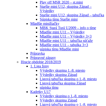
Play off MSR 2020 – st.mini
Staršie mini U12, skupina Západ –
Výsledky
Staršie mini U12, skupina Západ – tabuľka
Súpiska tímu Staršie mini
Mladšie minižiačky
MBK Stará Turá U2009 – info o tíme
Mladšie mini U11 – Výsledky
Mladšie mini U11 – Výsledky 3×3
Mladšie mini U11 – tabuľka súťaže
Mladšie mini U11 – tabulka 3×3
súpiska tímu Mladšie mini
Prípravka
Prípravné zápasy
Hracie obdobie 2018/2019
1. Liga ženy
Výsledky skupina 1.-8. miesto
Výsledky skupina Západ
Ligová tabuľka skupina o 1.-8. miesto
Ligová tabuľka skupina Západ
súpiska tímu
Kadetky U17
Výsledky skupina o 1.-8. miesto
Výsledky skupina Západ
Ligová tabuľka skupina o 1.-8. miesto