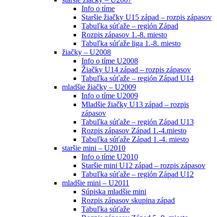
Info o tíme
Staršie žiačky U15 západ – rozpis zápasov
Tabuľka súťaže – región Západ
Rozpis zápasov 1.-8. miesto
Tabuľka súťaže liga 1.-8. miesto
žiačky – U2008
Info o tíme U2008
Žiačky U14 západ – rozpis zápasov
Tabuľka súťaže – región Západ U14
mladšie žiačky – U2009
Info o tíme U2009
Mladšie žiačky U13 západ – rozpis
zápasov
Tabuľka súťaže – región Západ U13
Rozpis zápasov Západ 1.-4.miesto
Tabuľka súťaže Západ 1.-4. miesto
staršie mini – U2010
Info o tíme U2010
Staršie mini U12 západ – rozpis zápasov
Tabuľka súťaže – región Západ U12
mladšie mini – U2011
Súpiska mladšie mini
Rozpis zápasov skupina západ
Tabuľka súťaže