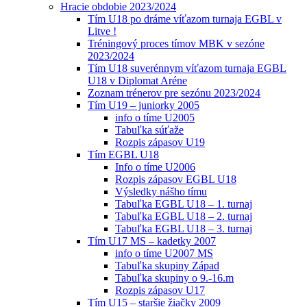
Hracie obdobie 2023/2024
Tím U18 po dráme víťazom turnaja EGBL v
Litve !
Tréningový proces tímov MBK v sezóne
2023/2024
Tím U18 suverénnym víťazom turnaja EGBL
U18 v Diplomat Aréne
Zoznam trénerov pre sezónu 2023/2024
Tím U19 – juniorky 2005
info o tíme U2005
Tabuľka súťaže
Rozpis zápasov U19
Tím EGBL U18
Info o tíme U2006
Rozpis zápasov EGBL U18
Výsledky nášho tímu
Tabuľka EGBL U18 – 1. turnaj
Tabuľka EGBL U18 – 2. turnaj
Tabuľka EGBL U18 – 3. turnaj
Tím U17 MS – kadetky 2007
info o tíme U2007 MS
Tabuľka skupiny Západ
Tabuľka skupiny o 9.-16.m
Rozpis zápasov U17
Tím U15 – staršie žiačky 2009