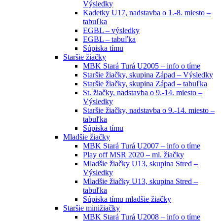
Výsledky
Kadetky U17, nadstavba o 1.-8. miesto –
tabuľka
EGBL – výsledky
EGBL – tabuľka
Súpiska tímu
Staršie žiačky
MBK Stará Turá U2005 – info o tíme
Staršie žiačky, skupina Západ – Výsledky
Staršie žiačky, skupina Západ – tabuľka
St. žiačky, nadstavba o 9.-14. miesto –
Výsledky
Staršie žiačky, nadstavba o 9.-14. miesto –
tabuľka
Súpiska tímu
Mladšie žiačky
MBK Stará Turá U2007 – info o tíme
Play off MSR 2020 – ml. žiačky
Mladšie žiačky U13, skupina Stred –
Výsledky
Mladšie žiačky U13, skupina Stred –
tabuľka
Súpiska tímu mladšie žiačky
Staršie minižiačky
MBK Stará Turá U2008 – info o tíme