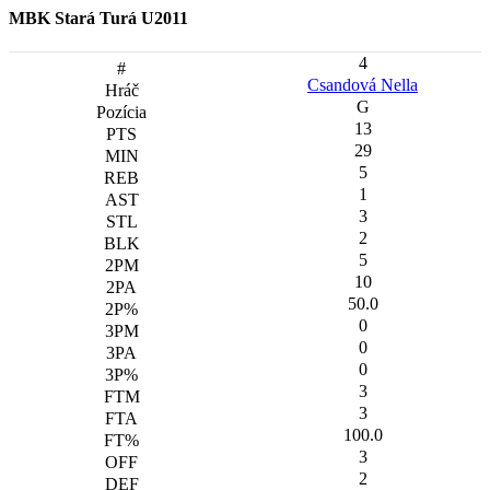
MBK Stará Turá U2011
4
Csandová Nella
G
13
29
5
1
3
2
5
10
50.0
0
0
0
3
3
100.0
3
2