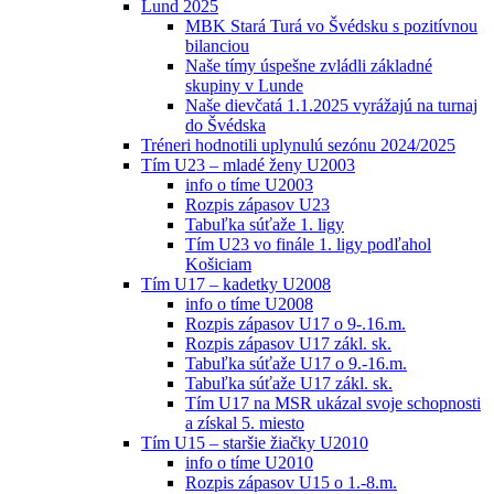
Lund 2025
MBK Stará Turá vo Švédsku s pozitívnou
bilanciou
Naše tímy úspešne zvládli základné
skupiny v Lunde
Naše dievčatá 1.1.2025 vyrážajú na turnaj
do Švédska
Tréneri hodnotili uplynulú sezónu 2024/2025
Tím U23 – mladé ženy U2003
info o tíme U2003
Rozpis zápasov U23
Tabuľka súťaže 1. ligy
Tím U23 vo finále 1. ligy podľahol
Košiciam
Tím U17 – kadetky U2008
info o tíme U2008
Rozpis zápasov U17 o 9-.16.m.
Rozpis zápasov U17 zákl. sk.
Tabuľka súťaže U17 o 9.-16.m.
Tabuľka súťaže U17 zákl. sk.
Tím U17 na MSR ukázal svoje schopnosti
a získal 5. miesto
Tím U15 – staršie žiačky U2010
info o tíme U2010
Rozpis zápasov U15 o 1.-8.m.