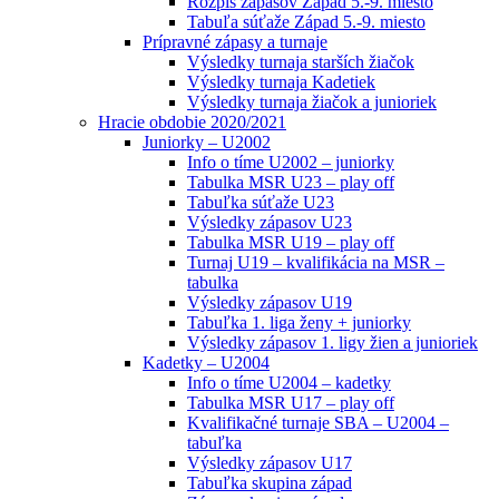
Rozpis zápasov Západ 5.-9. miesto
Tabuľa súťaže Západ 5.-9. miesto
Prípravné zápasy a turnaje
Výsledky turnaja starších žiačok
Výsledky turnaja Kadetiek
Výsledky turnaja žiačok a junioriek
Hracie obdobie 2020/2021
Juniorky – U2002
Info o tíme U2002 – juniorky
Tabulka MSR U23 – play off
Tabuľka súťaže U23
Výsledky zápasov U23
Tabulka MSR U19 – play off
Turnaj U19 – kvalifikácia na MSR –
tabulka
Výsledky zápasov U19
Tabuľka 1. liga ženy + juniorky
Výsledky zápasov 1. ligy žien a junioriek
Kadetky – U2004
Info o tíme U2004 – kadetky
Tabulka MSR U17 – play off
Kvalifikačné turnaje SBA – U2004 –
tabuľka
Výsledky zápasov U17
Tabuľka skupina západ