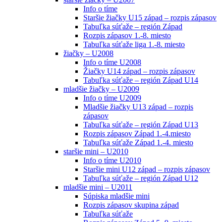
Info o tíme
Staršie žiačky U15 západ – rozpis zápasov
Tabuľka súťaže – región Západ
Rozpis zápasov 1.-8. miesto
Tabuľka súťaže liga 1.-8. miesto
žiačky – U2008
Info o tíme U2008
Žiačky U14 západ – rozpis zápasov
Tabuľka súťaže – región Západ U14
mladšie žiačky – U2009
Info o tíme U2009
Mladšie žiačky U13 západ – rozpis
zápasov
Tabuľka súťaže – región Západ U13
Rozpis zápasov Západ 1.-4.miesto
Tabuľka súťaže Západ 1.-4. miesto
staršie mini – U2010
Info o tíme U2010
Staršie mini U12 západ – rozpis zápasov
Tabuľka súťaže – región Západ U12
mladšie mini – U2011
Súpiska mladšie mini
Rozpis zápasov skupina západ
Tabuľka súťaže