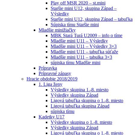
Play off MSR 2020 – st.mini
Staršie mini U12, skupina Západ –
Výsledky
Staršie mini U12, skupina Západ – tabuľka
Súpiska tímu Staršie mini
Mladšie minižiačky
MBK Stará Turá U2009 – info o tíme
Mladšie mini U11 – Výsledky
Mladšie mini U11 – Výsledky 3×3
Mladšie mini U11 – tabuľka súťaže
Mladšie mini U11 – tabulka 3×3
súpiska tímu Mladšie mini
Prípravka
Prípravné zápasy
Hracie obdobie 2018/2019
1. Liga ženy
Výsledky skupina 1.-8. miesto
Výsledky skupina Západ
Ligová tabuľka skupina o 1.-8. miesto
Ligová tabuľka skupina Západ
súpiska tímu
Kadetky U17
Výsledky skupina o 1.-8. miesto
Výsledky skupina Západ
Ligová tabuľka skupina o 1.-8. miesto