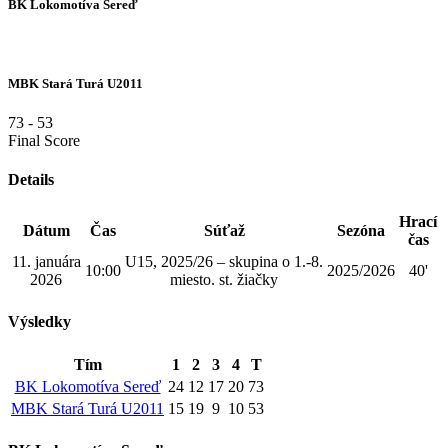
BK Lokomotíva Sereď
MBK Stará Turá U2011
73
-
53
Final Score
Details
Hrací
Dátum
Čas
Súťaž
Sezóna
čas
11. januára
U15, 2025/26 – skupina o 1.-8.
10:00
2025/2026
40'
2026
miesto. st. žiačky
Výsledky
Tím
1
2
3
4
T
BK Lokomotíva Sereď
24
12
17
20
73
MBK Stará Turá U2011
15
19
9
10
53