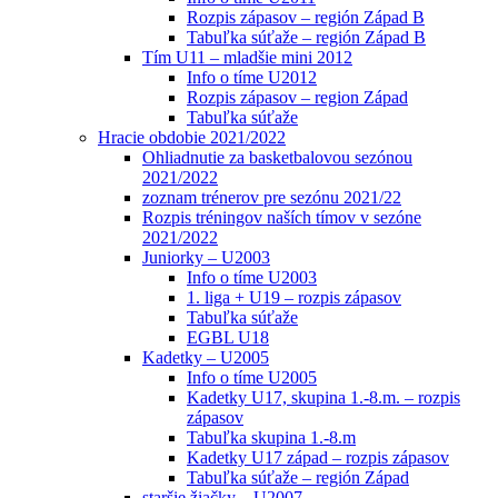
Rozpis zápasov – región Západ B
Tabuľka súťaže – región Západ B
Tím U11 – mladšie mini 2012
Info o tíme U2012
Rozpis zápasov – region Západ
Tabuľka súťaže
Hracie obdobie 2021/2022
Ohliadnutie za basketbalovou sezónou
2021/2022
zoznam trénerov pre sezónu 2021/22
Rozpis tréningov naších tímov v sezóne
2021/2022
Juniorky – U2003
Info o tíme U2003
1. liga + U19 – rozpis zápasov
Tabuľka súťaže
EGBL U18
Kadetky – U2005
Info o tíme U2005
Kadetky U17, skupina 1.-8.m. – rozpis
zápasov
Tabuľka skupina 1.-8.m
Kadetky U17 západ – rozpis zápasov
Tabuľka súťaže – región Západ
staršie žiačky – U2007