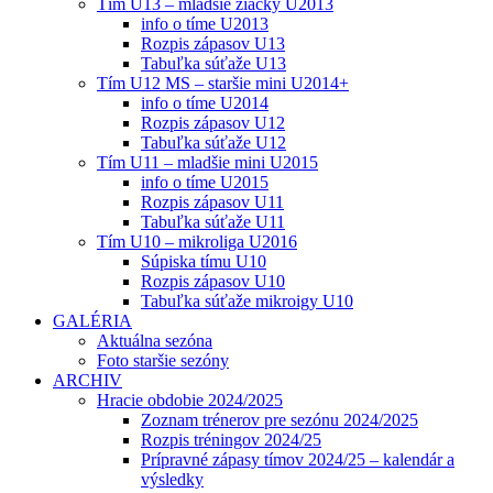
Tím U13 – mladšie žiačky U2013
info o tíme U2013
Rozpis zápasov U13
Tabuľka súťaže U13
Tím U12 MS – staršie mini U2014+
info o tíme U2014
Rozpis zápasov U12
Tabuľka súťaže U12
Tím U11 – mladšie mini U2015
info o tíme U2015
Rozpis zápasov U11
Tabuľka súťaže U11
Tím U10 – mikroliga U2016
Súpiska tímu U10
Rozpis zápasov U10
Tabuľka súťaže mikroigy U10
GALÉRIA
Aktuálna sezóna
Foto staršie sezóny
ARCHIV
Hracie obdobie 2024/2025
Zoznam trénerov pre sezónu 2024/2025
Rozpis tréningov 2024/25
Prípravné zápasy tímov 2024/25 – kalendár a
výsledky