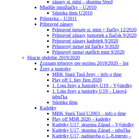
zápasy st. mini – skupina Stred
Mladšie minižiačky – U2010
Súpiska tímu U2010
Prípravka – U2011
Prípravné zápasy
Prípravné turnaje st. mini + žiačky 12/2020
Prípravné zápasy junioriek a žiačok 9/2020
Prípravné zápasy kadetiek 9/2020
Prípravný turnaj ml žiačky 9/2020
Prípravný turnaj starších mini 9/2020
Hracie obdobie 2019/2020
Zoznam trénerov pre sezónu 2019/2020 – list
Ženy a juniorky
MBK Stará Turá ženy – info o tíme
Play off 1. ligy žien 2020
1. Liga ženy a Juniorky U19 – Výsledky
1. Liga ženy a juniorky U19 – Ligová
tabuľka
Súpiska tímu
Kadetky
MBK Stará Turá U2003 – info o tíme
Play off MSR 2020 – kadetky
Kadetky U17, skupina Západ – Výsledky
Kadetky U17, skupina Západ – tabuľka
Kadetky U17, nadstavba o 1.-8.miesto –