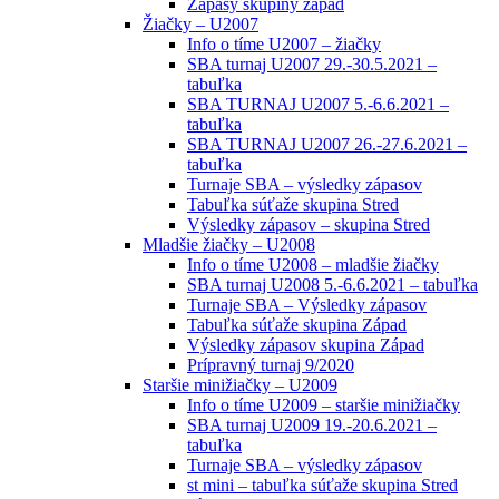
Zápasy skupiny západ
Žiačky – U2007
Info o tíme U2007 – žiačky
SBA turnaj U2007 29.-30.5.2021 –
tabuľka
SBA TURNAJ U2007 5.-6.6.2021 –
tabuľka
SBA TURNAJ U2007 26.-27.6.2021 –
tabuľka
Turnaje SBA – výsledky zápasov
Tabuľka súťaže skupina Stred
Výsledky zápasov – skupina Stred
Mladšie žiačky – U2008
Info o tíme U2008 – mladšie žiačky
SBA turnaj U2008 5.-6.6.2021 – tabuľka
Turnaje SBA – Výsledky zápasov
Tabuľka súťaže skupina Západ
Výsledky zápasov skupina Západ
Prípravný turnaj 9/2020
Staršie minižiačky – U2009
Info o tíme U2009 – staršie minižiačky
SBA turnaj U2009 19.-20.6.2021 –
tabuľka
Turnaje SBA – výsledky zápasov
st mini – tabuľka súťaže skupina Stred