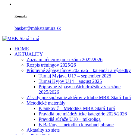
Kontakt
basket@mbkstaratura.sk
HOME
AKTUALITY
Zoznam trénerov pre sezónu 2025/2026
Rozpis tréningov 2025/26
Prípravné zápasy tímov 2025/26 – kalendár a výsledky
Turnaj Myjava U17 – september 2025
Turnaj Kyjov U14 – august 2025
Prípravné zápasy našich družstiev v sezóne
2025/2026
Zásady pre správanie aktérov v klube MBK Stará Turá
Metodické materiály
P.Jankovič – Metodika MBK Stará Turá
Pravidlá pre mládežnícke kategórie 2025/2026
Pravidlá súťaže U10 – mikroliga
B.Bažány – metodika k osobnej obrane
Aktuality zo siete