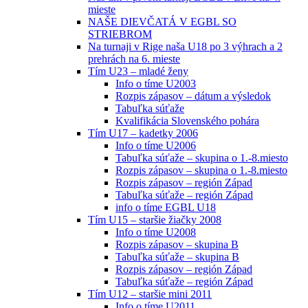
mieste
NAŠE DIEVČATÁ V EGBL SO
STRIEBROM
Na turnaji v Rige naša U18 po 3 výhrach a 2
prehrách na 6. mieste
Tím U23 – mladé ženy
Info o tíme U2003
Rozpis zápasov – dátum a výsledok
Tabuľka súťaže
Kvalifikácia Slovenského pohára
Tím U17 – kadetky 2006
Info o tíme U2006
Tabuľka súťaže – skupina o 1.-8.miesto
Rozpis zápasov – skupina o 1.-8.miesto
Rozpis zápasov – región Západ
Tabuľka súťaže – región Západ
info o tíme EGBL U18
Tím U15 – staršie žiačky 2008
Info o tíme U2008
Rozpis zápasov – skupina B
Tabuľka súťaže – skupina B
Rozpis zápasov – región Západ
Tabuľka súťaže – región Západ
Tím U12 – staršie mini 2011
Info o tíme U2011