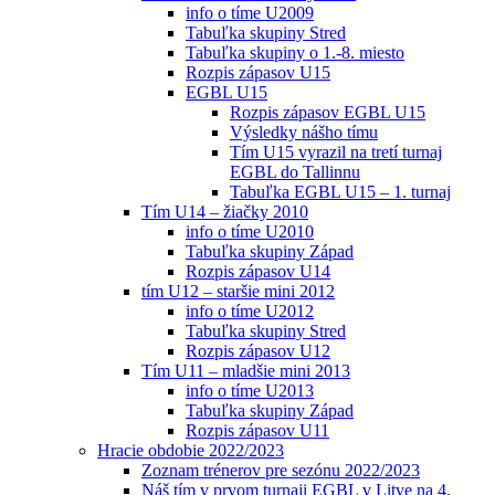
info o tíme U2009
Tabuľka skupiny Stred
Tabuľka skupiny o 1.-8. miesto
Rozpis zápasov U15
EGBL U15
Rozpis zápasov EGBL U15
Výsledky nášho tímu
Tím U15 vyrazil na tretí turnaj
EGBL do Tallinnu
Tabuľka EGBL U15 – 1. turnaj
Tím U14 – žiačky 2010
info o tíme U2010
Tabuľka skupiny Západ
Rozpis zápasov U14
tím U12 – staršie mini 2012
info o tíme U2012
Tabuľka skupiny Stred
Rozpis zápasov U12
Tím U11 – mladšie mini 2013
info o tíme U2013
Tabuľka skupiny Západ
Rozpis zápasov U11
Hracie obdobie 2022/2023
Zoznam trénerov pre sezónu 2022/2023
Náš tím v prvom turnaji EGBL v Litve na 4.