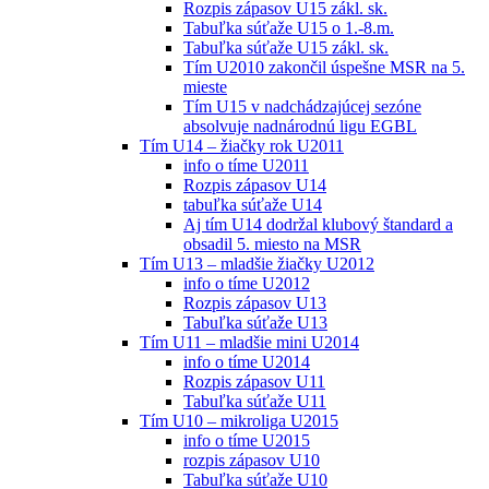
Rozpis zápasov U15 zákl. sk.
Tabuľka súťaže U15 o 1.-8.m.
Tabuľka súťaže U15 zákl. sk.
Tím U2010 zakončil úspešne MSR na 5.
mieste
Tím U15 v nadchádzajúcej sezóne
absolvuje nadnárodnú ligu EGBL
Tím U14 – žiačky rok U2011
info o tíme U2011
Rozpis zápasov U14
tabuľka súťaže U14
Aj tím U14 dodržal klubový štandard a
obsadil 5. miesto na MSR
Tím U13 – mladšie žiačky U2012
info o tíme U2012
Rozpis zápasov U13
Tabuľka súťaže U13
Tím U11 – mladšie mini U2014
info o tíme U2014
Rozpis zápasov U11
Tabuľka súťaže U11
Tím U10 – mikroliga U2015
info o tíme U2015
rozpis zápasov U10
Tabuľka súťaže U10