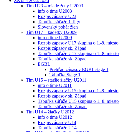
Sezóna 2025/2026
Tím U23 – mladé ženy U2003
info o tíme U2003
Rozpis zápasov U23
Tabuľka súťaže 1. ligy
Slovenský pohár žien
Tím U17 – kadetky U2009
info o tíme U2009
Rozpis zápasov U17 skupina o 1.-8. miesto
Rozpis zápasov sk. Západ
Tabuľka súťaže U17 skupina o 1.-8. miesto
Tabuľka súťaže sk. Západ
EGBL
Prehľad zápasov EGBL stage 1
Tabuľka Stage 1
Tím U15 – staršie žiačky U2011
info o tíme U2011
Rozpis zápasov U15 skupina o 1.-8. miesto
Rozpis zápasov sk. Západ
Tabuľka súťaže U15 skupina o 1.-8. miesto
Tabuľka súťaže sk. Západ
Tím U14 – žiačky U2012
info o tíme U2012
Rozpis zápasov U14
Tabuľka súťaže U14