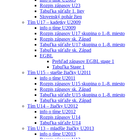
Rozpis zápasov U23
Tabuľka súťaže 1. ligy
Slovenský pohár žien
Tím U17 – kadetky U2009
info o tíme U2009
Rozpis zápasov U17 skupina o 1.-8. miesto
Rozpis zápasov sk. Západ
Tabuľka súťaže U17 skupina o 1.-8. miesto
Tabuľka súťaže sk. Západ
EGBL
Prehľad zápasov EGBL stage 1
Tabuľka Stage 1
Tím U15 – staršie žiačky U2011
info o tíme U2011
Rozpis zápasov U15 skupina o 1.-8. miesto
Rozpis zápasov sk. Západ
Tabuľka súťaže U15 skupina o 1.-8. miesto
Tabuľka súťaže sk. Západ
Tím U14 – žiačky U2012
info o tíme U2012
Rozpis zápasov U14
Tabuľka súťaže U14
Tím U13 – mladšie žiačky U2013
info o tíme U2013