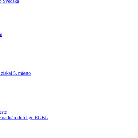
do Švédska
am
ískal 5. miesto
este
je nadnárodnú ligu EGBL