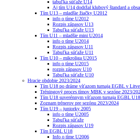
tabuľka súťaže U14
Aj tím U14 dodržal klubový štandard a obs
Tím U13 – mladšie žiačky U2012
info o tíme U2012
Rozpis zápasov U13
Tabuľka súťaže U13
Tím U11 – mladšie mini U2014
info o tíme U2014
Rozpis zápasov U11
Tabuľka súťaže U11
Tím U10 – mikroliga U2015
info o tíme U2015
rozpis zápasov U10
Tabuľka súťaže U10
Hracie obdobie 2023/2024
Tím U18 po dráme víťazom turnaja EGBL v Litve
Tréningový proces tímov MBK v sezóne 2023/20
Tím U18 suverénnym víťazom turnaja EGBL U18
Zoznam trénerov pre sezónu 2023/2024
Tím U19 – juniorky 2005
info o tíme U2005
Tabuľka súťaže
Rozpis zápasov U19
Tím EGBL U18
Info o tíme U2006