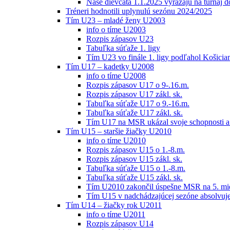
Naše dievčatá 1.1.2025 vyrážajú na turnaj 
Tréneri hodnotili uplynulú sezónu 2024/2025
Tím U23 – mladé ženy U2003
info o tíme U2003
Rozpis zápasov U23
Tabuľka súťaže 1. ligy
Tím U23 vo finále 1. ligy podľahol Košici
Tím U17 – kadetky U2008
info o tíme U2008
Rozpis zápasov U17 o 9-.16.m.
Rozpis zápasov U17 zákl. sk.
Tabuľka súťaže U17 o 9.-16.m.
Tabuľka súťaže U17 zákl. sk.
Tím U17 na MSR ukázal svoje schopnosti a z
Tím U15 – staršie žiačky U2010
info o tíme U2010
Rozpis zápasov U15 o 1.-8.m.
Rozpis zápasov U15 zákl. sk.
Tabuľka súťaže U15 o 1.-8.m.
Tabuľka súťaže U15 zákl. sk.
Tím U2010 zakončil úspešne MSR na 5. mi
Tím U15 v nadchádzajúcej sezóne absolvu
Tím U14 – žiačky rok U2011
info o tíme U2011
Rozpis zápasov U14