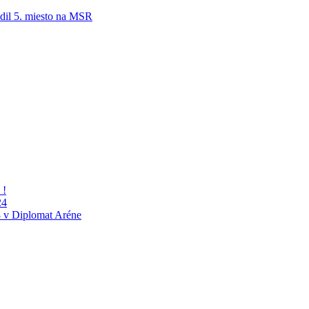
adil 5. miesto na MSR
 !
24
 v Diplomat Aréne