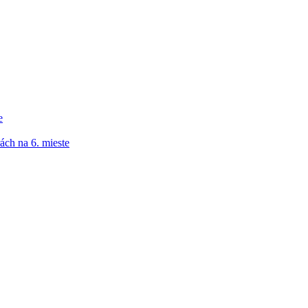
e
ách na 6. mieste