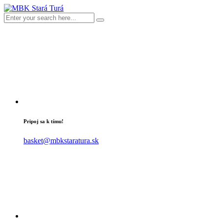
Pripoj sa k tímu!
basket@mbkstaratura.sk