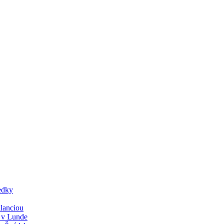
edky
lanciou
y v Lunde