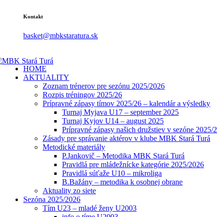
Kontakt
basket@mbkstaratura.sk
HOME
AKTUALITY
Zoznam trénerov pre sezónu 2025/2026
Rozpis tréningov 2025/26
Prípravné zápasy tímov 2025/26 – kalendár a výsledky
Turnaj Myjava U17 – september 2025
Turnaj Kyjov U14 – august 2025
Prípravné zápasy našich družstiev v sezóne 2025/
Zásady pre správanie aktérov v klube MBK Stará Turá
Metodické materiály
P.Jankovič – Metodika MBK Stará Turá
Pravidlá pre mládežnícke kategórie 2025/2026
Pravidlá súťaže U10 – mikroliga
B.Bažány – metodika k osobnej obrane
Aktuality zo siete
Sezóna 2025/2026
Tím U23 – mladé ženy U2003
info o tíme U2003