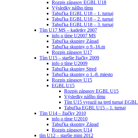
Rozpis zápasov EGBL U18
Výsledky nášho tímu
Tabuľka EGBL U18 – 1. turnaj
Tabuľka EGBL U18 – 2. turnaj
Tabuľka EGBL U18 – 3. turnaj
Tím U17 MS – kadetky 2007
info o tíme U2007 MS
Tabuľka skupiny Západ
Tabuľka skupiny o 9.-16.m
Rozpis zápasov U17
Tím U15 – staršie žiačky 2009
info o tíme U2009
Tabuľka skupiny Stred
Tabuľka skupiny o 1.-8. miesto
Rozpis zápasov U15
EGBL U15
Rozpis zápasov EGBL U15
Výsledky nášho tímu
Tím U15 vyrazil na tretí turnaj EGBL
Tabuľka EGBL U15 – 1. turnaj
Tím U14 – žiačky 2010
info o tíme U2010
Tabuľka skupiny Západ
Rozpis zápasov U14
tím U12 – staršie mini 2012