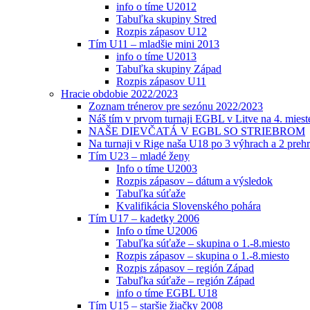
info o tíme U2012
Tabuľka skupiny Stred
Rozpis zápasov U12
Tím U11 – mladšie mini 2013
info o tíme U2013
Tabuľka skupiny Západ
Rozpis zápasov U11
Hracie obdobie 2022/2023
Zoznam trénerov pre sezónu 2022/2023
Náš tím v prvom turnaji EGBL v Litve na 4. miest
NAŠE DIEVČATÁ V EGBL SO STRIEBROM
Na turnaji v Rige naša U18 po 3 výhrach a 2 prehr
Tím U23 – mladé ženy
Info o tíme U2003
Rozpis zápasov – dátum a výsledok
Tabuľka súťaže
Kvalifikácia Slovenského pohára
Tím U17 – kadetky 2006
Info o tíme U2006
Tabuľka súťaže – skupina o 1.-8.miesto
Rozpis zápasov – skupina o 1.-8.miesto
Rozpis zápasov – región Západ
Tabuľka súťaže – región Západ
info o tíme EGBL U18
Tím U15 – staršie žiačky 2008