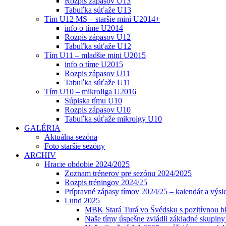
Rozpis zápasov U13
Tabuľka súťaže U13
Tím U12 MS – staršie mini U2014+
info o tíme U2014
Rozpis zápasov U12
Tabuľka súťaže U12
Tím U11 – mladšie mini U2015
info o tíme U2015
Rozpis zápasov U11
Tabuľka súťaže U11
Tím U10 – mikroliga U2016
Súpiska tímu U10
Rozpis zápasov U10
Tabuľka súťaže mikroigy U10
GALÉRIA
Aktuálna sezóna
Foto staršie sezóny
ARCHIV
Hracie obdobie 2024/2025
Zoznam trénerov pre sezónu 2024/2025
Rozpis tréningov 2024/25
Prípravné zápasy tímov 2024/25 – kalendár a výsl
Lund 2025
MBK Stará Turá vo Švédsku s pozitívnou bi
Naše tímy úspešne zvládli základné skupin