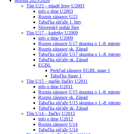
Sezóna 2025/2026
Tím U23 – mladé ženy U2003
info o tíme U2003
Rozpis zápasov U23
Tabuľka súťaže 1. ligy
Slovenský pohár žien
Tím U17 – kadetky U2009
info o tíme U2009
Rozpis zápasov U17 skupina o 1.-8. miesto
Rozpis zápasov sk. Západ
Tabuľka súťaže U17 skupina o 1.-8. miesto
Tabuľka súťaže sk. Západ
EGBL
Prehľad zápasov EGBL stage 1
Tabuľka Stage 1
Tím U15 – staršie žiačky U2011
info o tíme U2011
Rozpis zápasov U15 skupina o 1.-8. miesto
Rozpis zápasov sk. Západ
Tabuľka súťaže U15 skupina o 1.-8. miesto
Tabuľka súťaže sk. Západ
Tím U14 – žiačky U2012
info o tíme U2012
Rozpis zápasov U14
Tabuľka súťaže U14