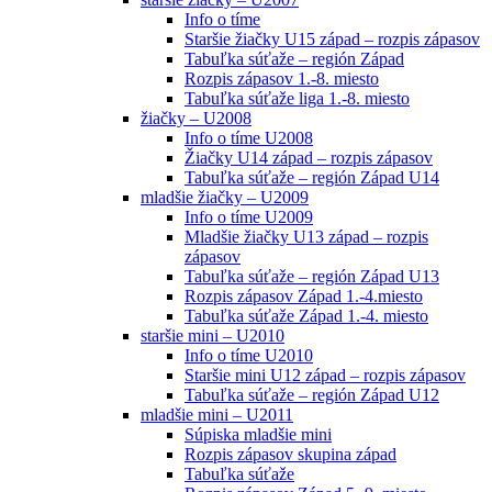
Info o tíme
Staršie žiačky U15 západ – rozpis zápasov
Tabuľka súťaže – región Západ
Rozpis zápasov 1.-8. miesto
Tabuľka súťaže liga 1.-8. miesto
žiačky – U2008
Info o tíme U2008
Žiačky U14 západ – rozpis zápasov
Tabuľka súťaže – región Západ U14
mladšie žiačky – U2009
Info o tíme U2009
Mladšie žiačky U13 západ – rozpis
zápasov
Tabuľka súťaže – región Západ U13
Rozpis zápasov Západ 1.-4.miesto
Tabuľka súťaže Západ 1.-4. miesto
staršie mini – U2010
Info o tíme U2010
Staršie mini U12 západ – rozpis zápasov
Tabuľka súťaže – región Západ U12
mladšie mini – U2011
Súpiska mladšie mini
Rozpis zápasov skupina západ
Tabuľka súťaže