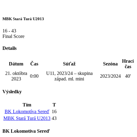
MBK Stará Turá U2013
16
-
43
Final Score
Details
Hrací
Dátum
Čas
Súťaž
Sezóna
čas
21. októbra
U11, 2023/24 – skupina
0:00
2023/2024
40'
2023
západ. ml. mini
Výsledky
Tím
T
BK Lokomotíva Sereď
16
MBK Stará Turá U2013
43
BK Lokomotíva Sereď