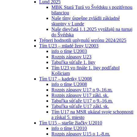
Lund 2025
MBK Stará Turá vo Švédsku s pozitívnou
bilanciou
Naše tímy úspešne zvládli základné
skupiny v Lunde
Naše dievčatá 1.1.2025 vyrážajú na turnaj
do Švédska
Tréneri hodnotili uplynulú sezónu 2024/2025
Tím U23 – mladé ženy U2003
info o tíme U2003
Rozpis zápasov U23
Tabuľka súťaže 1. ligy
Tím U23 vo finále 1. ligy podľahol
Košiciam
Tím U17 – kadetky U2008
info o tíme U2008
Rozpis zápasov U17 o 9-.16.m.
Rozpis zápasov U17 zákl. sk.
Tabuľka súťaže U17 o 9.-16.m.
Tabuľka súťaže U17 zákl. sk.
Tím U17 na MSR ukázal svoje schopnosti
a získal 5. miesto
Tím U15 – staršie žiačky U2010
info o tíme U2010
Rozpis zápasov U15 o 1.-8.m.