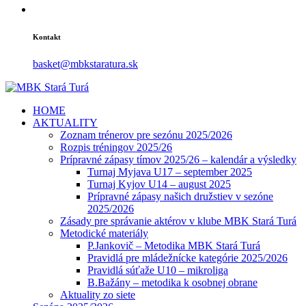
Kontakt
basket@mbkstaratura.sk
HOME
AKTUALITY
Zoznam trénerov pre sezónu 2025/2026
Rozpis tréningov 2025/26
Prípravné zápasy tímov 2025/26 – kalendár a výsledky
Turnaj Myjava U17 – september 2025
Turnaj Kyjov U14 – august 2025
Prípravné zápasy našich družstiev v sezóne
2025/2026
Zásady pre správanie aktérov v klube MBK Stará Turá
Metodické materiály
P.Jankovič – Metodika MBK Stará Turá
Pravidlá pre mládežnícke kategórie 2025/2026
Pravidlá súťaže U10 – mikroliga
B.Bažány – metodika k osobnej obrane
Aktuality zo siete