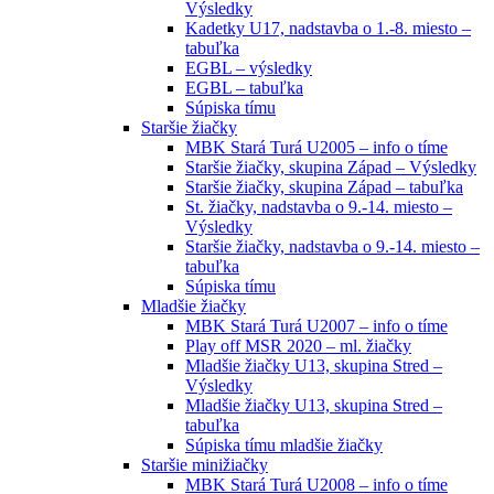
Výsledky
Kadetky U17, nadstavba o 1.-8. miesto –
tabuľka
EGBL – výsledky
EGBL – tabuľka
Súpiska tímu
Staršie žiačky
MBK Stará Turá U2005 – info o tíme
Staršie žiačky, skupina Západ – Výsledky
Staršie žiačky, skupina Západ – tabuľka
St. žiačky, nadstavba o 9.-14. miesto –
Výsledky
Staršie žiačky, nadstavba o 9.-14. miesto –
tabuľka
Súpiska tímu
Mladšie žiačky
MBK Stará Turá U2007 – info o tíme
Play off MSR 2020 – ml. žiačky
Mladšie žiačky U13, skupina Stred –
Výsledky
Mladšie žiačky U13, skupina Stred –
tabuľka
Súpiska tímu mladšie žiačky
Staršie minižiačky
MBK Stará Turá U2008 – info o tíme