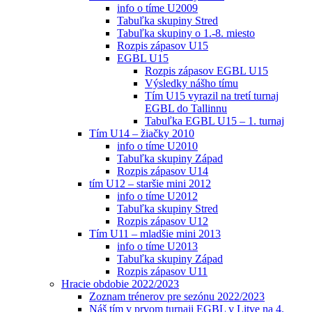
info o tíme U2009
Tabuľka skupiny Stred
Tabuľka skupiny o 1.-8. miesto
Rozpis zápasov U15
EGBL U15
Rozpis zápasov EGBL U15
Výsledky nášho tímu
Tím U15 vyrazil na tretí turnaj
EGBL do Tallinnu
Tabuľka EGBL U15 – 1. turnaj
Tím U14 – žiačky 2010
info o tíme U2010
Tabuľka skupiny Západ
Rozpis zápasov U14
tím U12 – staršie mini 2012
info o tíme U2012
Tabuľka skupiny Stred
Rozpis zápasov U12
Tím U11 – mladšie mini 2013
info o tíme U2013
Tabuľka skupiny Západ
Rozpis zápasov U11
Hracie obdobie 2022/2023
Zoznam trénerov pre sezónu 2022/2023
Náš tím v prvom turnaji EGBL v Litve na 4.