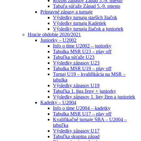
Rozpis zápasov Západ 5.-9. miesto
Tabuľa súťaže Západ 5.-9. miesto
Prípravné zápasy a turnaje
Výsledky turnaja starších žiačok
Výsledky turnaja Kadetiek
Výsledky turnaja žiačok a junioriek
Hracie obdobie 2020/2021
Juniorky – U2002
Info o tíme U2002 – juniorky
Tabulka MSR U23 – play off
Tabuľka súťaže U23
Výsledky zápasov U23
Tabulka MSR U19 – play off
Turnaj U19 – kvalifikácia na MSR –
tabulka
Výsledky zápasov U19
Tabuľka 1. liga ženy + juniorky
Výsledky zápasov 1. ligy žien a junioriek
Kadetky – U2004
Info o tíme U2004 – kadetky
Tabulka MSR U17 – play off
Kvalifikačné turnaje SBA – U2004 –
tabuľka
Výsledky zápasov U17
Tabuľka skupina západ