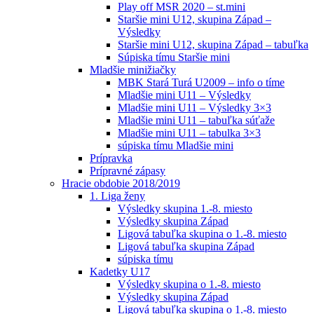
Play off MSR 2020 – st.mini
Staršie mini U12, skupina Západ –
Výsledky
Staršie mini U12, skupina Západ – tabuľka
Súpiska tímu Staršie mini
Mladšie minižiačky
MBK Stará Turá U2009 – info o tíme
Mladšie mini U11 – Výsledky
Mladšie mini U11 – Výsledky 3×3
Mladšie mini U11 – tabuľka súťaže
Mladšie mini U11 – tabulka 3×3
súpiska tímu Mladšie mini
Prípravka
Prípravné zápasy
Hracie obdobie 2018/2019
1. Liga ženy
Výsledky skupina 1.-8. miesto
Výsledky skupina Západ
Ligová tabuľka skupina o 1.-8. miesto
Ligová tabuľka skupina Západ
súpiska tímu
Kadetky U17
Výsledky skupina o 1.-8. miesto
Výsledky skupina Západ
Ligová tabuľka skupina o 1.-8. miesto