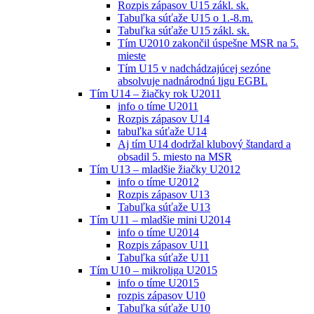
Rozpis zápasov U15 zákl. sk.
Tabuľka súťaže U15 o 1.-8.m.
Tabuľka súťaže U15 zákl. sk.
Tím U2010 zakončil úspešne MSR na 5.
mieste
Tím U15 v nadchádzajúcej sezóne
absolvuje nadnárodnú ligu EGBL
Tím U14 – žiačky rok U2011
info o tíme U2011
Rozpis zápasov U14
tabuľka súťaže U14
Aj tím U14 dodržal klubový štandard a
obsadil 5. miesto na MSR
Tím U13 – mladšie žiačky U2012
info o tíme U2012
Rozpis zápasov U13
Tabuľka súťaže U13
Tím U11 – mladšie mini U2014
info o tíme U2014
Rozpis zápasov U11
Tabuľka súťaže U11
Tím U10 – mikroliga U2015
info o tíme U2015
rozpis zápasov U10
Tabuľka súťaže U10