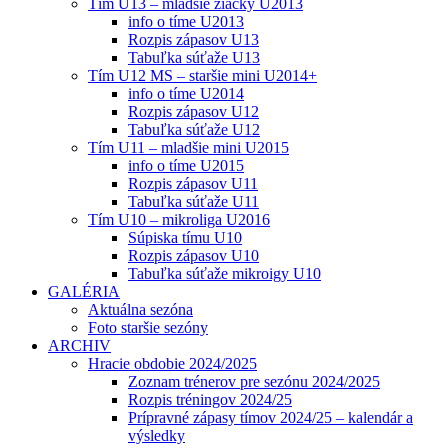
Tím U13 – mladšie žiačky U2013
info o tíme U2013
Rozpis zápasov U13
Tabuľka súťaže U13
Tím U12 MS – staršie mini U2014+
info o tíme U2014
Rozpis zápasov U12
Tabuľka súťaže U12
Tím U11 – mladšie mini U2015
info o tíme U2015
Rozpis zápasov U11
Tabuľka súťaže U11
Tím U10 – mikroliga U2016
Súpiska tímu U10
Rozpis zápasov U10
Tabuľka súťaže mikroigy U10
GALÉRIA
Aktuálna sezóna
Foto staršie sezóny
ARCHIV
Hracie obdobie 2024/2025
Zoznam trénerov pre sezónu 2024/2025
Rozpis tréningov 2024/25
Prípravné zápasy tímov 2024/25 – kalendár a
výsledky