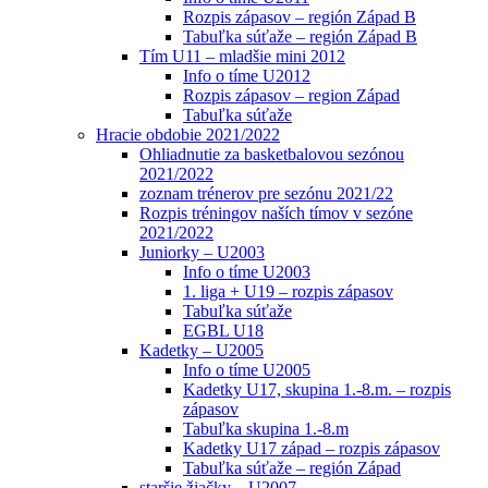
Rozpis zápasov – región Západ B
Tabuľka súťaže – región Západ B
Tím U11 – mladšie mini 2012
Info o tíme U2012
Rozpis zápasov – region Západ
Tabuľka súťaže
Hracie obdobie 2021/2022
Ohliadnutie za basketbalovou sezónou
2021/2022
zoznam trénerov pre sezónu 2021/22
Rozpis tréningov naších tímov v sezóne
2021/2022
Juniorky – U2003
Info o tíme U2003
1. liga + U19 – rozpis zápasov
Tabuľka súťaže
EGBL U18
Kadetky – U2005
Info o tíme U2005
Kadetky U17, skupina 1.-8.m. – rozpis
zápasov
Tabuľka skupina 1.-8.m
Kadetky U17 západ – rozpis zápasov
Tabuľka súťaže – región Západ
staršie žiačky – U2007