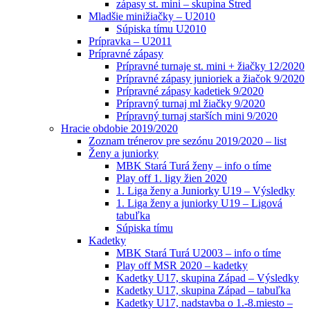
zápasy st. mini – skupina Stred
Mladšie minižiačky – U2010
Súpiska tímu U2010
Prípravka – U2011
Prípravné zápasy
Prípravné turnaje st. mini + žiačky 12/2020
Prípravné zápasy junioriek a žiačok 9/2020
Prípravné zápasy kadetiek 9/2020
Prípravný turnaj ml žiačky 9/2020
Prípravný turnaj starších mini 9/2020
Hracie obdobie 2019/2020
Zoznam trénerov pre sezónu 2019/2020 – list
Ženy a juniorky
MBK Stará Turá ženy – info o tíme
Play off 1. ligy žien 2020
1. Liga ženy a Juniorky U19 – Výsledky
1. Liga ženy a juniorky U19 – Ligová
tabuľka
Súpiska tímu
Kadetky
MBK Stará Turá U2003 – info o tíme
Play off MSR 2020 – kadetky
Kadetky U17, skupina Západ – Výsledky
Kadetky U17, skupina Západ – tabuľka
Kadetky U17, nadstavba o 1.-8.miesto –