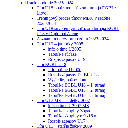
Hracie obdobie 2023/2024
Tím U18 po dráme víťazom turnaja EGBL v
Litve !
Tréningový proces tímov MBK v sezóne
2023/2024
Tím U18 suverénnym víťazom turnaja EGBL
U18 v Diplomat Aréne
Zoznam trénerov pre sezónu 2023/2024
Tím U19 – juniorky 2005
info o tíme U2005
Tabuľka súťaže
Rozpis zápasov U19
Tím EGBL U18
Info o tíme U2006
Rozpis zápasov EGBL U18
Výsledky nášho tímu
Tabuľka EGBL U18 – 1. turnaj
Tabuľka EGBL U18 – 2. turnaj
Tabuľka EGBL U18 – 3. turnaj
Tím U17 MS – kadetky 2007
info o tíme U2007 MS
Tabuľka skupiny Západ
Tabuľka skupiny o 9.-16.m
Rozpis zápasov U17
Tím U15 – staršie žiačky 2009