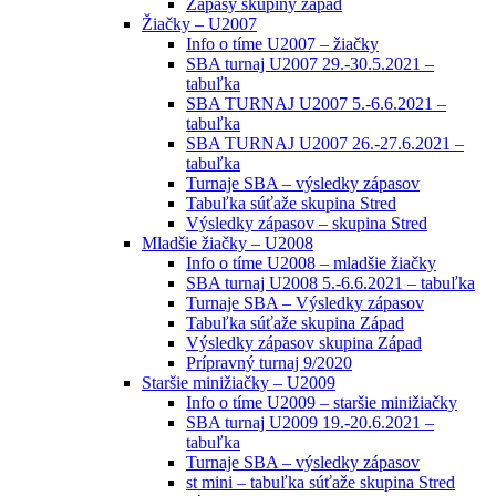
Zápasy skupiny západ
Žiačky – U2007
Info o tíme U2007 – žiačky
SBA turnaj U2007 29.-30.5.2021 –
tabuľka
SBA TURNAJ U2007 5.-6.6.2021 –
tabuľka
SBA TURNAJ U2007 26.-27.6.2021 –
tabuľka
Turnaje SBA – výsledky zápasov
Tabuľka súťaže skupina Stred
Výsledky zápasov – skupina Stred
Mladšie žiačky – U2008
Info o tíme U2008 – mladšie žiačky
SBA turnaj U2008 5.-6.6.2021 – tabuľka
Turnaje SBA – Výsledky zápasov
Tabuľka súťaže skupina Západ
Výsledky zápasov skupina Západ
Prípravný turnaj 9/2020
Staršie minižiačky – U2009
Info o tíme U2009 – staršie minižiačky
SBA turnaj U2009 19.-20.6.2021 –
tabuľka
Turnaje SBA – výsledky zápasov
st mini – tabuľka súťaže skupina Stred