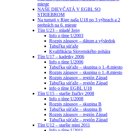
mieste
NAŠE DIEVČATÁ V EGBL SO
STRIEBROM
Na turnaji v Rige naša U18 po 3 výhrach a 2
prehrách na 6. mieste
Tím U23 – mladé ženy
Info o tíme U2003
Rozpis zápasov – dátum a výsledok
Tabuľka súťaže
Kvalifikácia Slovenského pohára
Tím U17 – kadetky 2006
Info o tíme U2006
Tabuľka súťaže – skupina o 1.-8.miesto
Rozpis zápasov – skupina o 1.-8.miesto
Rozpis zápasov – región Západ
Tabuľka súťaže – región Západ
info o tíme EGBL U18
Tím U15 – staršie žiačky 2008
Info o tíme U2008
Rozpis zápasov – skupina B
Tabuľka súťaže – skupina B
Rozpis zápasov – región Západ
Tabuľka súťaže – región Západ
Tím U12 – staršie mini 2011
Info o tíme U2011