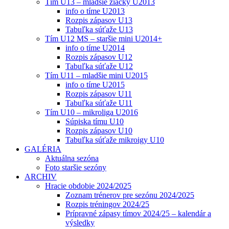
Tím U13 – mladšie žiačky U2013
info o tíme U2013
Rozpis zápasov U13
Tabuľka súťaže U13
Tím U12 MS – staršie mini U2014+
info o tíme U2014
Rozpis zápasov U12
Tabuľka súťaže U12
Tím U11 – mladšie mini U2015
info o tíme U2015
Rozpis zápasov U11
Tabuľka súťaže U11
Tím U10 – mikroliga U2016
Súpiska tímu U10
Rozpis zápasov U10
Tabuľka súťaže mikroigy U10
GALÉRIA
Aktuálna sezóna
Foto staršie sezóny
ARCHIV
Hracie obdobie 2024/2025
Zoznam trénerov pre sezónu 2024/2025
Rozpis tréningov 2024/25
Prípravné zápasy tímov 2024/25 – kalendár a
výsledky