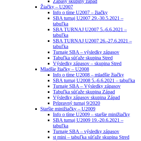
Zápasy skupiny západ
Žiačky – U2007
Info o tíme U2007 – žiačky
SBA turnaj U2007 29.-30.5.2021 –
tabuľka
SBA TURNAJ U2007 5.-6.6.2021 –
tabuľka
SBA TURNAJ U2007 26.-27.6.2021 –
tabuľka
Turnaje SBA – výsledky zápasov
Tabuľka súťaže skupina Stred
Výsledky zápasov – skupina Stred
Mladšie žiačky – U2008
Info o tíme U2008 – mladšie žiačky
SBA turnaj U2008 5.-6.6.2021 – tabuľka
Turnaje SBA – Výsledky zápasov
Tabuľka súťaže skupina Západ
Výsledky zápasov skupina Západ
Prípravný turnaj 9/2020
Staršie minižiačky – U2009
Info o tíme U2009 – staršie minižiačky
SBA turnaj U2009 19.-20.6.2021 –
tabuľka
Turnaje SBA – výsledky zápasov
st mini – tabuľka súťaže skupina Stred