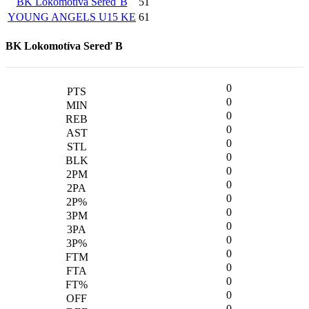
BK Lokomotíva Sereď B
51
YOUNG ANGELS U15 KE
61
BK Lokomotíva Sereď B
0
0
0
0
0
0
0
0
0
0
0
0
0
0
0
0
0