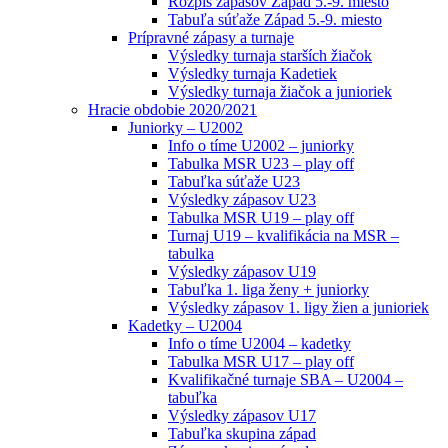
Rozpis zápasov Západ 5.-9. miesto
Tabuľa súťaže Západ 5.-9. miesto
Prípravné zápasy a turnaje
Výsledky turnaja starších žiačok
Výsledky turnaja Kadetiek
Výsledky turnaja žiačok a junioriek
Hracie obdobie 2020/2021
Juniorky – U2002
Info o tíme U2002 – juniorky
Tabulka MSR U23 – play off
Tabuľka súťaže U23
Výsledky zápasov U23
Tabulka MSR U19 – play off
Turnaj U19 – kvalifikácia na MSR –
tabulka
Výsledky zápasov U19
Tabuľka 1. liga ženy + juniorky
Výsledky zápasov 1. ligy žien a junioriek
Kadetky – U2004
Info o tíme U2004 – kadetky
Tabulka MSR U17 – play off
Kvalifikačné turnaje SBA – U2004 –
tabuľka
Výsledky zápasov U17
Tabuľka skupina západ