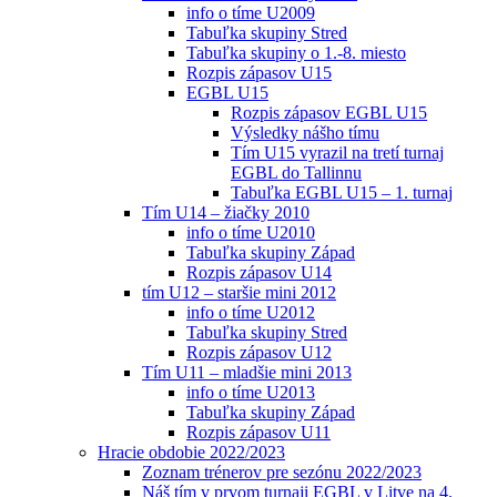
info o tíme U2009
Tabuľka skupiny Stred
Tabuľka skupiny o 1.-8. miesto
Rozpis zápasov U15
EGBL U15
Rozpis zápasov EGBL U15
Výsledky nášho tímu
Tím U15 vyrazil na tretí turnaj
EGBL do Tallinnu
Tabuľka EGBL U15 – 1. turnaj
Tím U14 – žiačky 2010
info o tíme U2010
Tabuľka skupiny Západ
Rozpis zápasov U14
tím U12 – staršie mini 2012
info o tíme U2012
Tabuľka skupiny Stred
Rozpis zápasov U12
Tím U11 – mladšie mini 2013
info o tíme U2013
Tabuľka skupiny Západ
Rozpis zápasov U11
Hracie obdobie 2022/2023
Zoznam trénerov pre sezónu 2022/2023
Náš tím v prvom turnaji EGBL v Litve na 4.