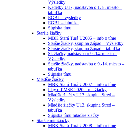
Výsledky
Kadetky U17, nadstavba o 1.-8. miesto –
tabuľka
EGBL – výsledky
EGBL – tabuľka
Súpiska tímu
Staršie žiačky
MBK Stará Turá U2005 – info o tíme
Staršie žiačky, skupina Západ – Výsledky
Staršie žiačky, skupina Západ – tabuľka
St. žiačky, nadstavba o 9.-14. miesto –
Výsledky
Staršie žiačky, nadstavba o 9.-14. miesto –
tabuľka
Súpiska tímu
Mladšie žiačky
MBK Stará Turá U2007 – info o tíme
Play off MSR 2020 – ml. žiačky
Mladšie žiačky U13, skupina Stred –
Výsledky
Mladšie žiačky U13, skupina Stred –
tabuľka
Súpiska tímu mladšie žiačky
Staršie minižiačky
MBK Stará Turá U2008 – info o tíme