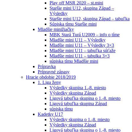
Play off MSR 2020 – st.mini
Staršie mini U12, skupina Západ –
Výsledky
Staršie mini U12, skupina Západ – tabuľka
Súpiska tímu Staršie mini
Mladšie minižiačky
MBK Stará Turá U2009 – info o tíme
Mladšie mini U11 – Výsledky
Mladšie mini U11 – Výsledky 3×3
Mladšie mini U11 – tabuľka súťaže
Mladšie mini U11 – tabulka 3×3
súpiska tímu Mladšie mini
Prípravka
Prípravné zápasy
Hracie obdobie 2018/2019
1. Liga ženy
Výsledky skupina 1.-8. miesto
Výsledky skupina Západ
Ligová tabuľka skupina o 1.-8. miesto
Ligová tabuľka skupina Západ
súpiska tímu
Kadetky U17
Výsledky skupina o 1.-8. miesto
Výsledky skupina Západ
Ligová tabuľka skupina o 1.-8. miesto