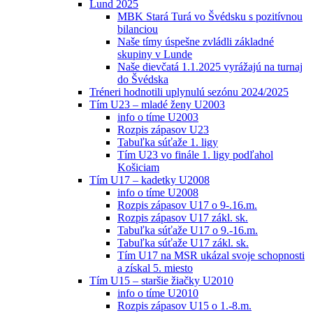
Lund 2025
MBK Stará Turá vo Švédsku s pozitívnou
bilanciou
Naše tímy úspešne zvládli základné
skupiny v Lunde
Naše dievčatá 1.1.2025 vyrážajú na turnaj
do Švédska
Tréneri hodnotili uplynulú sezónu 2024/2025
Tím U23 – mladé ženy U2003
info o tíme U2003
Rozpis zápasov U23
Tabuľka súťaže 1. ligy
Tím U23 vo finále 1. ligy podľahol
Košiciam
Tím U17 – kadetky U2008
info o tíme U2008
Rozpis zápasov U17 o 9-.16.m.
Rozpis zápasov U17 zákl. sk.
Tabuľka súťaže U17 o 9.-16.m.
Tabuľka súťaže U17 zákl. sk.
Tím U17 na MSR ukázal svoje schopnosti
a získal 5. miesto
Tím U15 – staršie žiačky U2010
info o tíme U2010
Rozpis zápasov U15 o 1.-8.m.