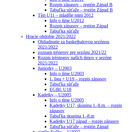
Rozpis zápasov – región Západ B
Tabuľka súťaže – región Západ B
Tím U11 – mladšie mini 2012
Info o tíme U2012
Rozpis zápasov – region Západ
Tabuľka súťaže
Hracie obdobie 2021/2022
Ohliadnutie za basketbalovou sezónou
2021/2022
zoznam trénerov pre sezónu 2021/22
Rozpis tréningov naších tímov v sezóne
2021/2022
Juniorky – U2003
Info o tíme U2003
1. liga + U19 – rozpis zápasov
Tabuľka súťaže
EGBL U18
Kadetky – U2005
Info o tíme U2005
Kadetky U17, skupina 1.-8.m. – rozpis
zápasov
Tabuľka skupina 1.-8.m
Kadetky U17 západ – rozpis zápasov
Tabuľka súťaže – región Západ
staršie žiačky – U2007