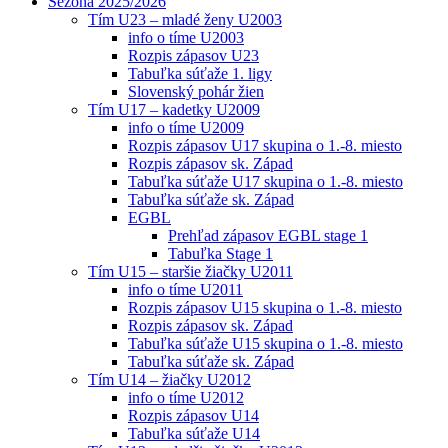
Sezóna 2025/2026
Tím U23 – mladé ženy U2003
info o tíme U2003
Rozpis zápasov U23
Tabuľka súťaže 1. ligy
Slovenský pohár žien
Tím U17 – kadetky U2009
info o tíme U2009
Rozpis zápasov U17 skupina o 1.-8. miesto
Rozpis zápasov sk. Západ
Tabuľka súťaže U17 skupina o 1.-8. miesto
Tabuľka súťaže sk. Západ
EGBL
Prehľad zápasov EGBL stage 1
Tabuľka Stage 1
Tím U15 – staršie žiačky U2011
info o tíme U2011
Rozpis zápasov U15 skupina o 1.-8. miesto
Rozpis zápasov sk. Západ
Tabuľka súťaže U15 skupina o 1.-8. miesto
Tabuľka súťaže sk. Západ
Tím U14 – žiačky U2012
info o tíme U2012
Rozpis zápasov U14
Tabuľka súťaže U14