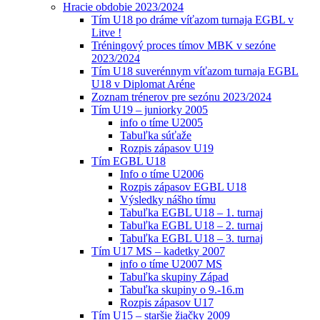
Hracie obdobie 2023/2024
Tím U18 po dráme víťazom turnaja EGBL v
Litve !
Tréningový proces tímov MBK v sezóne
2023/2024
Tím U18 suverénnym víťazom turnaja EGBL
U18 v Diplomat Aréne
Zoznam trénerov pre sezónu 2023/2024
Tím U19 – juniorky 2005
info o tíme U2005
Tabuľka súťaže
Rozpis zápasov U19
Tím EGBL U18
Info o tíme U2006
Rozpis zápasov EGBL U18
Výsledky nášho tímu
Tabuľka EGBL U18 – 1. turnaj
Tabuľka EGBL U18 – 2. turnaj
Tabuľka EGBL U18 – 3. turnaj
Tím U17 MS – kadetky 2007
info o tíme U2007 MS
Tabuľka skupiny Západ
Tabuľka skupiny o 9.-16.m
Rozpis zápasov U17
Tím U15 – staršie žiačky 2009