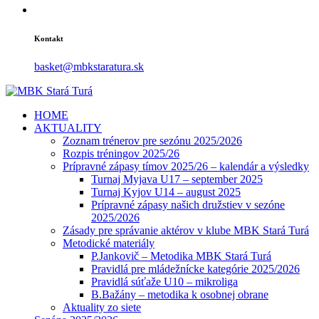
Kontakt
basket@mbkstaratura.sk
HOME
AKTUALITY
Zoznam trénerov pre sezónu 2025/2026
Rozpis tréningov 2025/26
Prípravné zápasy tímov 2025/26 – kalendár a výsledky
Turnaj Myjava U17 – september 2025
Turnaj Kyjov U14 – august 2025
Prípravné zápasy našich družstiev v sezóne
2025/2026
Zásady pre správanie aktérov v klube MBK Stará Turá
Metodické materiály
P.Jankovič – Metodika MBK Stará Turá
Pravidlá pre mládežnícke kategórie 2025/2026
Pravidlá súťaže U10 – mikroliga
B.Bažány – metodika k osobnej obrane
Aktuality zo siete