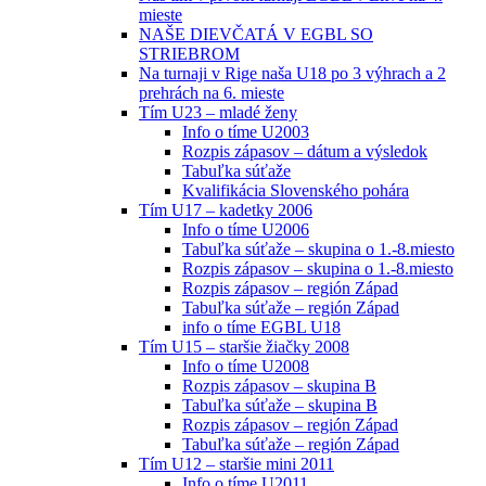
mieste
NAŠE DIEVČATÁ V EGBL SO
STRIEBROM
Na turnaji v Rige naša U18 po 3 výhrach a 2
prehrách na 6. mieste
Tím U23 – mladé ženy
Info o tíme U2003
Rozpis zápasov – dátum a výsledok
Tabuľka súťaže
Kvalifikácia Slovenského pohára
Tím U17 – kadetky 2006
Info o tíme U2006
Tabuľka súťaže – skupina o 1.-8.miesto
Rozpis zápasov – skupina o 1.-8.miesto
Rozpis zápasov – región Západ
Tabuľka súťaže – región Západ
info o tíme EGBL U18
Tím U15 – staršie žiačky 2008
Info o tíme U2008
Rozpis zápasov – skupina B
Tabuľka súťaže – skupina B
Rozpis zápasov – región Západ
Tabuľka súťaže – región Západ
Tím U12 – staršie mini 2011
Info o tíme U2011