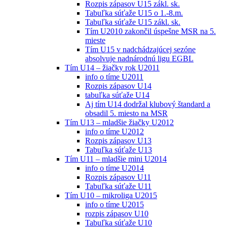
Rozpis zápasov U15 zákl. sk.
Tabuľka súťaže U15 o 1.-8.m.
Tabuľka súťaže U15 zákl. sk.
Tím U2010 zakončil úspešne MSR na 5.
mieste
Tím U15 v nadchádzajúcej sezóne
absolvuje nadnárodnú ligu EGBL
Tím U14 – žiačky rok U2011
info o tíme U2011
Rozpis zápasov U14
tabuľka súťaže U14
Aj tím U14 dodržal klubový štandard a
obsadil 5. miesto na MSR
Tím U13 – mladšie žiačky U2012
info o tíme U2012
Rozpis zápasov U13
Tabuľka súťaže U13
Tím U11 – mladšie mini U2014
info o tíme U2014
Rozpis zápasov U11
Tabuľka súťaže U11
Tím U10 – mikroliga U2015
info o tíme U2015
rozpis zápasov U10
Tabuľka súťaže U10