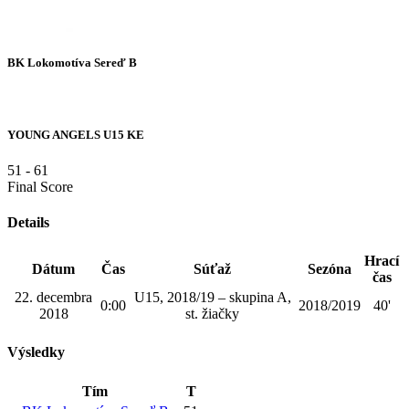
BK Lokomotíva Sereď B
YOUNG ANGELS U15 KE
51
-
61
Final Score
Details
Hrací
Dátum
Čas
Súťaž
Sezóna
čas
22. decembra
U15, 2018/19 – skupina A,
0:00
2018/2019
40'
2018
st. žiačky
Výsledky
Tím
T