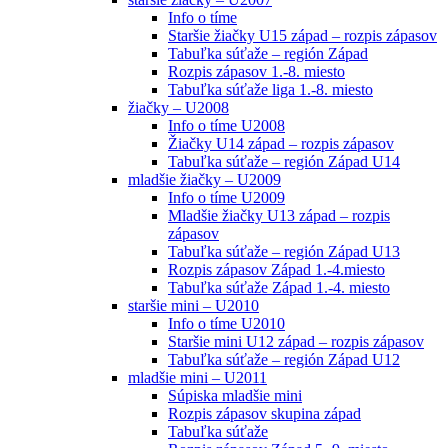
Info o tíme
Staršie žiačky U15 západ – rozpis zápasov
Tabuľka súťaže – región Západ
Rozpis zápasov 1.-8. miesto
Tabuľka súťaže liga 1.-8. miesto
žiačky – U2008
Info o tíme U2008
Žiačky U14 západ – rozpis zápasov
Tabuľka súťaže – región Západ U14
mladšie žiačky – U2009
Info o tíme U2009
Mladšie žiačky U13 západ – rozpis
zápasov
Tabuľka súťaže – región Západ U13
Rozpis zápasov Západ 1.-4.miesto
Tabuľka súťaže Západ 1.-4. miesto
staršie mini – U2010
Info o tíme U2010
Staršie mini U12 západ – rozpis zápasov
Tabuľka súťaže – región Západ U12
mladšie mini – U2011
Súpiska mladšie mini
Rozpis zápasov skupina západ
Tabuľka súťaže