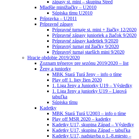
zápasy st. mini – skupina Stred
Mladšie minižiačky – U2010
Súpiska tímu U2010
Prípravka – U2011
Prípravné zápasy
Prípravné turnaje st. mini + žiačky 12/2020
Prípravné zápasy junioriek a žiačok 9/2020
Prípravné zápasy kadetiek 9/2020
Prípravný turnaj ml žiačky 9/2020
Prípravný turnaj starších mini 9/2020
Hracie obdobie 2019/2020
Zoznam trénerov pre sezónu 2019/2020 – list
Ženy a juniorky
MBK Stará Turá ženy – info o tíme
Play off 1. ligy žien 2020
1. Liga ženy a Juniorky U19 – Výsledky
1. Liga ženy a juniorky U19 – Ligová
tabuľka
Súpiska tímu
Kadetky
MBK Stará Turá U2003 – info o tíme
Play off MSR 2020 – kadetky
Kadetky U17, skupina Západ – Výsledky
Kadetky U17, skupina Západ – tabuľka
Kadetky U17, nadstavba o 1.-8.miesto –