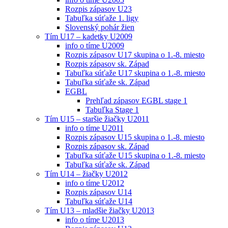
Rozpis zápasov U23
Tabuľka súťaže 1. ligy
Slovenský pohár žien
Tím U17 – kadetky U2009
info o tíme U2009
Rozpis zápasov U17 skupina o 1.-8. miesto
Rozpis zápasov sk. Západ
Tabuľka súťaže U17 skupina o 1.-8. miesto
Tabuľka súťaže sk. Západ
EGBL
Prehľad zápasov EGBL stage 1
Tabuľka Stage 1
Tím U15 – staršie žiačky U2011
info o tíme U2011
Rozpis zápasov U15 skupina o 1.-8. miesto
Rozpis zápasov sk. Západ
Tabuľka súťaže U15 skupina o 1.-8. miesto
Tabuľka súťaže sk. Západ
Tím U14 – žiačky U2012
info o tíme U2012
Rozpis zápasov U14
Tabuľka súťaže U14
Tím U13 – mladšie žiačky U2013
info o tíme U2013