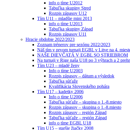
info o tíme U2012
Tabuľka skupiny Stred
Rozpis zápasov U12
Tím U11 – mladšie mini 2013
info o tíme U2013
Tabuľka skupiny Západ
Rozpis zápasov U11
Hracie obdobie 2022/2023
Zoznam trénerov pre sezónu 2022/2023
Náš tím v prvom turnaji EGBL v Litve na 4. miest
NAŠE DIEVČATÁ V EGBL SO STRIEBROM
Na turnaji v Rige naša U18 po 3 výhrach a 2 prehr
Tím U23 – mladé ženy
Info o tíme U2003
Rozpis zápasov – dátum a výsledok
Tabuľka súťaže
Kvalifikácia Slovenského pohára
Tím U17 – kadetky 2006
Info o tíme U2006
Tabuľka súťaže – skupina o 1.-8.miesto
Rozpis zápasov – skupina o 1.-8.miesto
Rozpis zápasov – región Západ
Tabuľka súťaže – región Západ
info o tíme EGBL U18
Tím U15 – staršie žiačky 2008