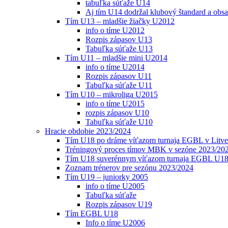
tabuľka súťaže U14
Aj tím U14 dodržal klubový štandard a obs
Tím U13 – mladšie žiačky U2012
info o tíme U2012
Rozpis zápasov U13
Tabuľka súťaže U13
Tím U11 – mladšie mini U2014
info o tíme U2014
Rozpis zápasov U11
Tabuľka súťaže U11
Tím U10 – mikroliga U2015
info o tíme U2015
rozpis zápasov U10
Tabuľka súťaže U10
Hracie obdobie 2023/2024
Tím U18 po dráme víťazom turnaja EGBL v Litve
Tréningový proces tímov MBK v sezóne 2023/20
Tím U18 suverénnym víťazom turnaja EGBL U18
Zoznam trénerov pre sezónu 2023/2024
Tím U19 – juniorky 2005
info o tíme U2005
Tabuľka súťaže
Rozpis zápasov U19
Tím EGBL U18
Info o tíme U2006