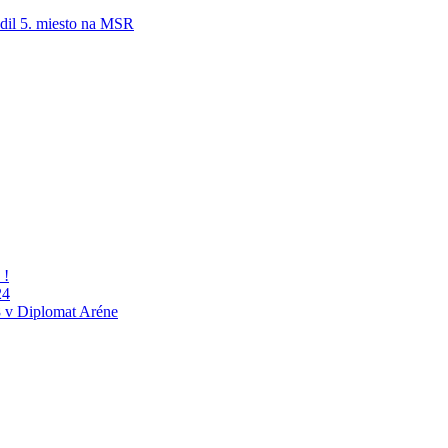
adil 5. miesto na MSR
 !
24
 v Diplomat Aréne