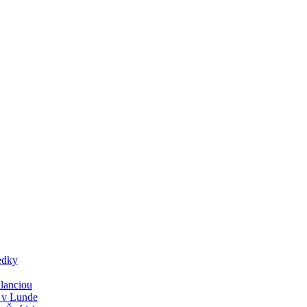
edky
lanciou
y v Lunde