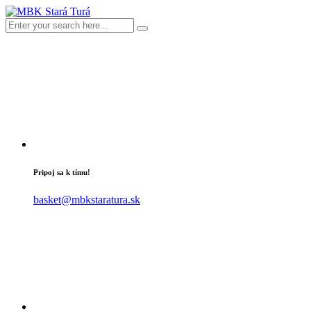
Pripoj sa k tímu!
basket@mbkstaratura.sk