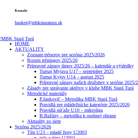
Kontakt
basket@mbkstaratura.sk
HOME
AKTUALITY
Zoznam trénerov pre sezónu 2025/2026
Rozpis tréningov 2025/26
Prípravné zápasy tímov 2025/26 – kalendár a výsledky
Turnaj Myjava U17 – september 2025
Turnaj Kyjov U14 – august 2025
Prípravné zápasy našich družstiev v sezóne 2025/
Zásady pre správanie aktérov v klube MBK Stará Turá
Metodické materiály
P.Jankovič – Metodika MBK Stará Turá
Pravidlá pre mládežnícke kategórie 2025/2026
Pravidlá súťaže U10 – mikroliga
B.Bažány – metodika k osobnej obrane
Aktuality zo siete
Sezóna 2025/2026
Tím U23 – mladé ženy U2003
info o tíme U2003