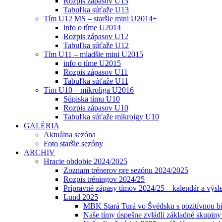
Rozpis zápasov U13
Tabuľka súťaže U13
Tím U12 MS – staršie mini U2014+
info o tíme U2014
Rozpis zápasov U12
Tabuľka súťaže U12
Tím U11 – mladšie mini U2015
info o tíme U2015
Rozpis zápasov U11
Tabuľka súťaže U11
Tím U10 – mikroliga U2016
Súpiska tímu U10
Rozpis zápasov U10
Tabuľka súťaže mikroigy U10
GALÉRIA
Aktuálna sezóna
Foto staršie sezóny
ARCHIV
Hracie obdobie 2024/2025
Zoznam trénerov pre sezónu 2024/2025
Rozpis tréningov 2024/25
Prípravné zápasy tímov 2024/25 – kalendár a výsl
Lund 2025
MBK Stará Turá vo Švédsku s pozitívnou bi
Naše tímy úspešne zvládli základné skupin