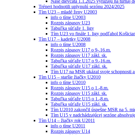
Naše dievčatá 1.1.2025 vyrážajú na turnaj 
Tréneri hodnotili uplynulú sezónu 2024/2025
Tím U23 – mladé ženy U2003
info o tíme U2003
Rozpis zápasov U23
Tabuľka súťaže 1. ligy
Tím U23 vo finále 1. ligy podľahol Košici
Tím U17 – kadetky U2008
info o tíme U2008
Rozpis zápasov U17 o 9-.16.m.
Rozpis zápasov U17 zákl. sk.
Tabuľka súťaže U17 o 9.-16.m.
Tabuľka súťaže U17 zákl. sk.
Tím U17 na MSR ukázal svoje schopnosti a z
Tím U15 – staršie žiačky U2010
info o tíme U2010
Rozpis zápasov U15 o 1.-8.m.
Rozpis zápasov U15 zákl. sk.
Tabuľka súťaže U15 o 1.-8.m.
Tabuľka súťaže U15 zákl. sk.
Tím U2010 zakončil úspešne MSR na 5. mi
Tím U15 v nadchádzajúcej sezóne absolvu
Tím U14 – žiačky rok U2011
info o tíme U2011
Rozpis zápasov U14