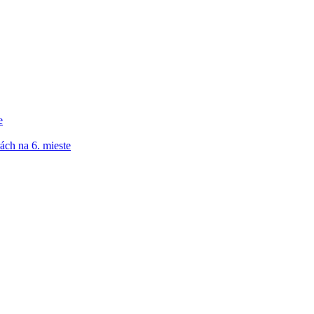
e
ách na 6. mieste