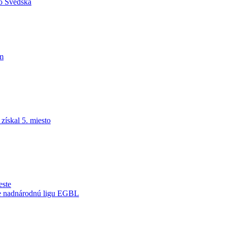
do Švédska
am
ískal 5. miesto
este
je nadnárodnú ligu EGBL