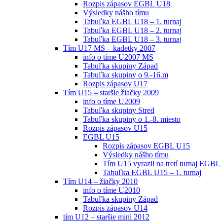
Rozpis zápasov EGBL U18
Výsledky nášho tímu
Tabuľka EGBL U18 – 1. turnaj
Tabuľka EGBL U18 – 2. turnaj
Tabuľka EGBL U18 – 3. turnaj
Tím U17 MS – kadetky 2007
info o tíme U2007 MS
Tabuľka skupiny Západ
Tabuľka skupiny o 9.-16.m
Rozpis zápasov U17
Tím U15 – staršie žiačky 2009
info o tíme U2009
Tabuľka skupiny Stred
Tabuľka skupiny o 1.-8. miesto
Rozpis zápasov U15
EGBL U15
Rozpis zápasov EGBL U15
Výsledky nášho tímu
Tím U15 vyrazil na tretí turnaj EGBL
Tabuľka EGBL U15 – 1. turnaj
Tím U14 – žiačky 2010
info o tíme U2010
Tabuľka skupiny Západ
Rozpis zápasov U14
tím U12 – staršie mini 2012