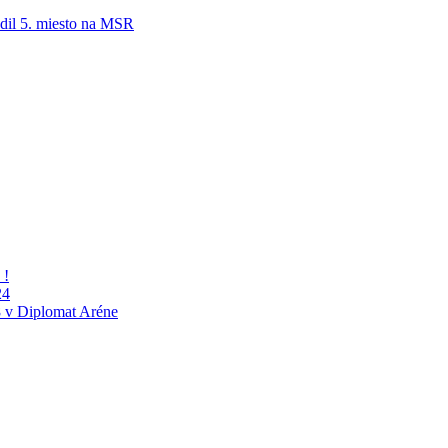
adil 5. miesto na MSR
 !
24
 v Diplomat Aréne