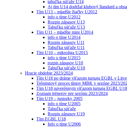
tabuľka súťaže U14
Aj tím U14 dodržal klubový štandard a obs
Tím U13 – mladšie žiačky U2012
info o tíme U2012
Rozpis zápasov U13
Tabuľka súťaže U13
Tím U11 – mladšie mini U2014
info o tíme U2014
Rozpis zápasov U11
Tabuľka súťaže U11
Tím U10 – mikroliga U2015
info o tíme U2015
rozpis zápasov U10
Tabuľka súťaže U10
Hracie obdobie 2023/2024
Tím U18 po dráme víťazom turnaja EGBL v Litve
Tréningový proces tímov MBK v sezóne 2023/20
Tím U18 suverénnym víťazom turnaja EGBL U18
Zoznam trénerov pre sezónu 2023/2024
Tím U19 – juniorky 2005
info o tíme U2005
Tabuľka súťaže
Rozpis zápasov U19
Tím EGBL U18
Info o tíme U2006