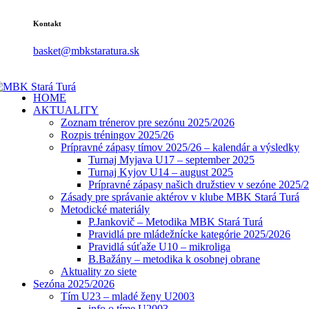
Kontakt
basket@mbkstaratura.sk
HOME
AKTUALITY
Zoznam trénerov pre sezónu 2025/2026
Rozpis tréningov 2025/26
Prípravné zápasy tímov 2025/26 – kalendár a výsledky
Turnaj Myjava U17 – september 2025
Turnaj Kyjov U14 – august 2025
Prípravné zápasy našich družstiev v sezóne 2025/
Zásady pre správanie aktérov v klube MBK Stará Turá
Metodické materiály
P.Jankovič – Metodika MBK Stará Turá
Pravidlá pre mládežnícke kategórie 2025/2026
Pravidlá súťaže U10 – mikroliga
B.Bažány – metodika k osobnej obrane
Aktuality zo siete
Sezóna 2025/2026
Tím U23 – mladé ženy U2003
info o tíme U2003