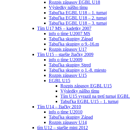
Rozpis zápasov EGBL U18
Výsledky nášho tímu
Tabuľka EGBL U18 – 1. turnaj
Tabuľka EGBL U18 – 2. turnaj
Tabuľka EGBL U18 – 3. turnaj
Tím U17 MS – kadetky 2007
info o tíme U2007 MS
Tabuľka skupiny Západ
Tabuľka skupiny o 9.-16.m
Rozpis zápasov U17
Tím U15 – staršie žiačky 2009
info o tíme U2009
Tabuľka skupiny Stred
Tabuľka skupiny o 1.-8. miesto
Rozpis zápasov U15
EGBL U15
Rozpis zápasov EGBL U15
Výsledky nášho tímu
Tím U15 vyrazil na tretí turnaj EGBL
Tabuľka EGBL U15 – 1. turnaj
Tím U14 – žiačky 2010
info o tíme U2010
Tabuľka skupiny Západ
Rozpis zápasov U14
tím U12 – staršie mini 2012