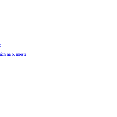
e
ách na 6. mieste