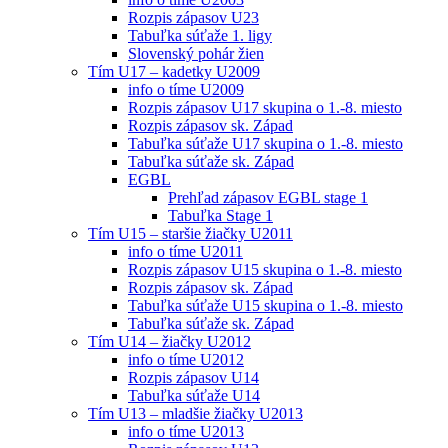
Rozpis zápasov U23
Tabuľka súťaže 1. ligy
Slovenský pohár žien
Tím U17 – kadetky U2009
info o tíme U2009
Rozpis zápasov U17 skupina o 1.-8. miesto
Rozpis zápasov sk. Západ
Tabuľka súťaže U17 skupina o 1.-8. miesto
Tabuľka súťaže sk. Západ
EGBL
Prehľad zápasov EGBL stage 1
Tabuľka Stage 1
Tím U15 – staršie žiačky U2011
info o tíme U2011
Rozpis zápasov U15 skupina o 1.-8. miesto
Rozpis zápasov sk. Západ
Tabuľka súťaže U15 skupina o 1.-8. miesto
Tabuľka súťaže sk. Západ
Tím U14 – žiačky U2012
info o tíme U2012
Rozpis zápasov U14
Tabuľka súťaže U14
Tím U13 – mladšie žiačky U2013
info o tíme U2013