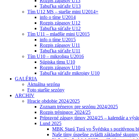
Rozpis zápasov U13
Tabuľka súťaže U13
Tím U12 MS – staršie mini U2014+
info o tíme U2014
Rozpis zápasov U12
Tabuľka súťaže U12
Tím U11 – mladšie mini U2015
info o tíme U2015
Rozpis zápasov U11
Tabuľka súťaže U11
Tím U10 – mikroliga U2016
Súpiska tímu U10
Rozpis zápasov U10
Tabuľka súťaže mikroigy U10
GALÉRIA
Aktuálna sezóna
Foto staršie sezóny
ARCHIV
Hracie obdobie 2024/2025
Zoznam trénerov pre sezónu 2024/2025
Rozpis tréningov 2024/25
Prípravné zápasy tímov 2024/25 – kalendár a výsl
Lund 2025
MBK Stará Turá vo Švédsku s pozitívnou bi
Naše tímy úspešne zvládli základné skupin