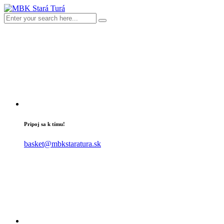
Pripoj sa k tímu!
basket@mbkstaratura.sk