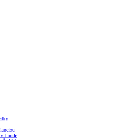
edky
lanciou
y v Lunde