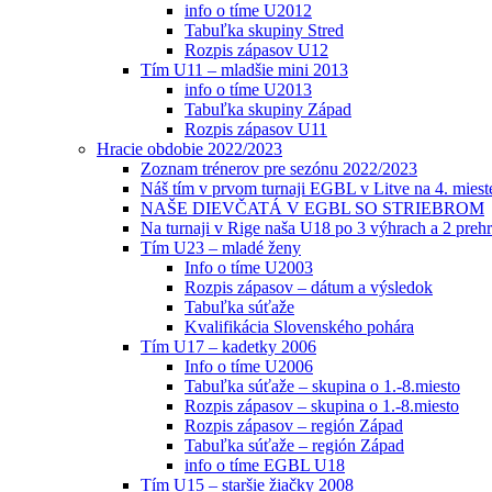
info o tíme U2012
Tabuľka skupiny Stred
Rozpis zápasov U12
Tím U11 – mladšie mini 2013
info o tíme U2013
Tabuľka skupiny Západ
Rozpis zápasov U11
Hracie obdobie 2022/2023
Zoznam trénerov pre sezónu 2022/2023
Náš tím v prvom turnaji EGBL v Litve na 4. miest
NAŠE DIEVČATÁ V EGBL SO STRIEBROM
Na turnaji v Rige naša U18 po 3 výhrach a 2 prehr
Tím U23 – mladé ženy
Info o tíme U2003
Rozpis zápasov – dátum a výsledok
Tabuľka súťaže
Kvalifikácia Slovenského pohára
Tím U17 – kadetky 2006
Info o tíme U2006
Tabuľka súťaže – skupina o 1.-8.miesto
Rozpis zápasov – skupina o 1.-8.miesto
Rozpis zápasov – región Západ
Tabuľka súťaže – región Západ
info o tíme EGBL U18
Tím U15 – staršie žiačky 2008