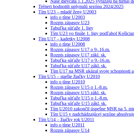
Naše dievčatá 1.1.2025 vyrážajú na turnaj 
Tréneri hodnotili uplynulú sezónu 2024/2025
Tím U23 – mladé ženy U2003
info o tíme U2003
Rozpis zápasov U23
Tabuľka súťaže 1. ligy
Tím U23 vo finále 1. ligy podľahol Košici
Tím U17 – kadetky U2008
info o tíme U2008
Rozpis zápasov U17 o 9-.16.m.
Rozpis zápasov U17 zákl. sk.
Tabuľka súťaže U17 o 9.-16.m.
Tabuľka súťaže U17 zákl. sk.
Tím U17 na MSR ukázal svoje schopnosti a z
Tím U15 – staršie žiačky U2010
info o tíme U2010
Rozpis zápasov U15 o 1.-8.m.
Rozpis zápasov U15 zákl. sk.
Tabuľka súťaže U15 o 1.-8.m.
Tabuľka súťaže U15 zákl. sk.
Tím U2010 zakončil úspešne MSR na 5. mi
Tím U15 v nadchádzajúcej sezóne absolvu
Tím U14 – žiačky rok U2011
info o tíme U2011
Rozpis zápasov U14