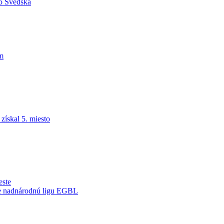
do Švédska
am
ískal 5. miesto
este
je nadnárodnú ligu EGBL